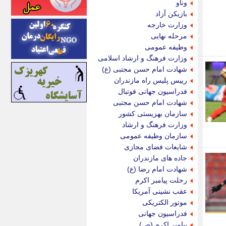
وناو
اینتیتر
بازیکن آزاد
ایونا نیوز
وزارت خارجه
بازتاب آنلاین
مرحله نهایی
باشگاه خبرنگاران
وظیفه عمومی
باغستان نیوز
وزارت فرهنگ و ارشاد اسلامی
بامبوک
شهادت امام حسن مجتبی (ع)
ببین و بخون
رییس پلیس راه مازندران
بدینسان
فدراسیون جهانی فوتبال
بنکر
شهادت امام حسن مجتبی
بیت ران
سازمان بهزیستی کشور
پارس فوتبال
وزارت فرهنگ و ارشاد
پارسینه
سازمان وظیفه عمومی
پارسینه پلاس
شایعات فضای مجازی
پاز آنلاین
جاده های مازندران
پاس گل
شهادت امام رضا (ع)
پانا
رحلت پیامبر اکرم
پرتو نیوز
عقب نشینی آمریکا
پرسون
موتور الکتریکی
پنجره نیوز
فدراسیون جهانی
پویامگ
پیامبر اکرم (ص)