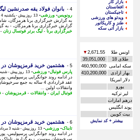
بازار کار
افغانستان
بانوان فولاد یقه صدرنشین لیگ 
4 -
تاجیکستان
-
-
رونویس
ورزشی
13 روز پیش - یکشنبه 4 مرداد 1405، 05:18
ویدئو های ورزشی
به گزارش خبرگزاری برنا هرمزگان، شامگ
طنز و کاریکاتور
گزارش خبرگزاری برنا هرمزگان، - به گز
بازار آتی سکه
خبرگزاری برنا
-
لیگ برتر فوتسال زنان
-
اونس طلا
2,671.55
▼
طلای 18
39,051,000
هشتمین خرید قرمزپوشان در ن
5 -
سکه امامی
460,900,000
-
-
پارس فوتبال
ورزشی
13 روز پیش - شنبه 3 مرداد 1405، 21:02
بهار ازادی
410,200,000
در ادامه روند جوانگرایی پرسپولیس، پوریا
دلار امریکا
عقد قراردادی 4 ساله به جمع
یورو
وانتقالات اولین ...
فوتبال ایران
-
وانتقالات
-
قرمزپوشان
-
ف
لیر ترکیه
درهم امارات
پوند انگلیس
بیت کویین
بیشتر + کد نمایش
هشتمین خرید قرمزپوشان در ن
6 -
-
-
تابناک
ورزشی
13 روز پیش - شنبه 3 مرداد 1405، 20:50
سرخپوشان پیوست. - به گزارش تابناک ب