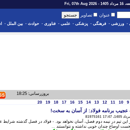
14 - Fri, 07th Aug 2026
عنوان
تصاویر
-
-
-
-
-
-
-
-
ورزشی
فرهنگی
پزشکی
علمی
فناوری
حوادث
بین الملل
اس
بروزرسانی: 18:25
20
19
18
17
16
15
14
13
12
11
10
9
 عجیب برنامه فولاد: از آسان به سخت!
81975161
ر این تیم در نیمه دوم فصل، آسان نخواهد بود. - فولاد در فصل گذشته شرایط 
نخست اوضاع چندان خوبی نداشته و نتوانستند ...