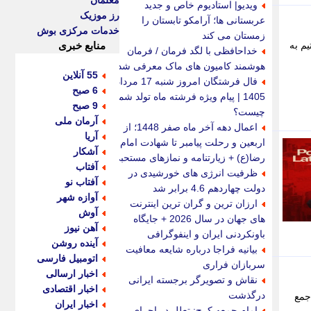
معلمان
ویدیو| استادیوم خاص و جدید
رز موزیک
عربستانی ها؛ آرامکو تابستان را
خدمات مرکزی بوش
زمستان می کند
م به
منابع خبری
خداحافظی با لگد فرمان / فرمان
هوشمند کامیون های ماک معرفی شد
55 آنلاین
فال فرشتگان امروز شنبه 17 مرداد
6 صبح
1405 | پیام ویژه فرشته ماه تولد شما
9 صبح
چیست؟
آرمان ملی
اعمال دهه آخر ماه صفر 1448؛ از
آریا
اربعین و رحلت پیامبر تا شهادت امام
آشکار
رضا(ع) + زیارتنامه و نمازهای مستحبی
آفتاب
ظرفیت انرژی های خورشیدی در
آفتاب نو
دولت چهاردهم 4.6 برابر شد
آوازه شهر
ارزان ترین و گران ترین اینترنت
آوش
های جهان در سال 2026 + جایگاه
آهن نیوز
باونکردنی ایران و اینفوگرافی
آینده روشن
بیانیه فراجا درباره شایعه معافیت
اتومبیل فارسی
سربازان فراری
اخبار ارسالی
نقاش و تصویرگر برجسته ایرانی
اخبار اقتصادی
درگذشت
ایران، با عقد قراردادی 4 ساله به جمع
اخبار ایران
امام جمعه کرج: تعلل در اجرای