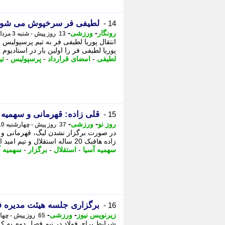
لطیفی فر سرخپوش می شود/ 
14 -
-
-
رونگار
ورزشی
13 روز پیش - شنبه 3 مرداد 1405، 13:12
انتقال پوریا لطیفی فر به تیم پرسپولی
پوریا لطیفی فر را اولین بار در استادیوم ی
لطیفی
-
امضای قرارداد
-
پرسپولیس
-
تی
قلی زاده: قهرمانی و سهمیه
15 -
-
-
روز نو
ورزشی
37 روز پیش - چهارشنبه 10 تیر 1405، 20:37
در صورت برگزار نشدن لیگ، قهرمانی و 
زاده هافبک 20 ساله استقلال و تیم امید ایران در خصوص نیمه تمام ماندن فصل و تعویق ...
سهمیه آسیا
-
استقلال
-
برگزار
-
سهمیه آ
برگزاری جلسه هیئت مدیره 
16 -
-
-
زیرنویس نیوز
ورزشی
65 روز پیش - چهارشنبه 13 خرداد 1405، 14:42
شرایط برای فولاد در نیم فصل دوم به کل