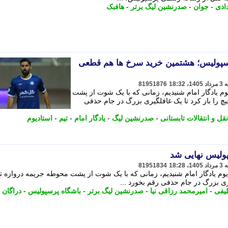
ادی
-
جوان
-
صدرنشین لیگ برتر
-
هافبک
رسپولیس؛ هشتمین خرید سرخ ها هم قطعی
81951876
دیوم یادگار امام شنیدیم، زمانی که با یک شوت از پشت
چ را باز کرد تا یک غافلگیری بزرگ در جام حذفی
نقل و انتقالات تابستانی
-
صدرنشین لیگ
-
یادگار امام
-
تیم
-
استادیوم
پولیس نهایی شد
81951834
ادیوم یادگار امام شنیدیم، زمانی که با یک شوت از پشت محوطه جریمه دروازه ت
ری بزرگ در جام حذفی رقم بخورد ...
یفی
-
امیرمحمد رزاقی نیا
-
صدرنشین لیگ برتر
-
باشگاه پرسپولیس
-
دراگان