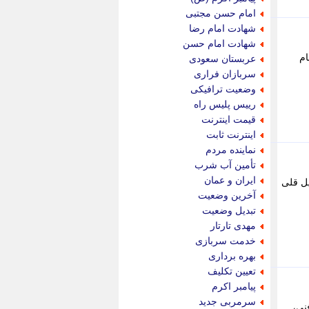
پویه آنلاین
امام حسن مجتبی
پیام نفت
شهادت امام رضا
تابناک
شهادت امام حسن
تازه نیوز
ام
عربستان سعودی
تبیان
سربازان فراری
تجارت نیوز
وضعیت ترافیکی
تحریریه
رییس پلیس راه
ترابر نیوز
قیمت اینترنت
ترفندباز
اینترنت ثابت
تریبون اقتصاد
نماینده مردم
تسنیم نیوز
تأمین آب شرب
تک ناک
ایران و عمان
ل قلی
تکراتو
آخرین وضعیت
توریسم آنلاین
تبدیل وضعیت
تولید نیوز
مهدی تارتار
تیتر فوری
خدمت سربازی
تیکنا
بهره برداری
جاب ویژن
تعیین تکلیف
جار نیوز
پیامبر اکرم
جالبتر
سرمربی جدید
نی،