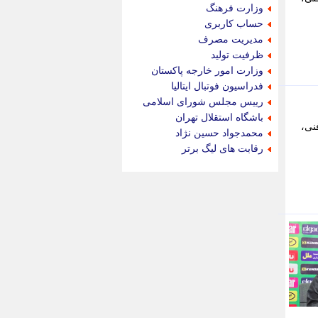
جام جم
وزارت فرهنگ
جدید پرس
حساب کاربری
جماران
مدیریت مصرف
جوان ایرانی
ظرفیت تولید
جهان مانا
وزارت امور خارجه پاکستان
جهان نگر
فدراسیون فوتبال ایتالیا
جهان نیوز
رییس مجلس شورای اسلامی
چطور
باشگاه استقلال تهران
نی،
چمپیونات
محمدجواد حسین نژاد
چمدون
رقابت های لیگ برتر
چه خبر
حادثه 24
حرف تو
حوادث پلاس
حوزه نیوز
خبر آنلاین
خبر جنوب
خبر سیاسی
خبر گردون
خبر ورزشی
خبرجو