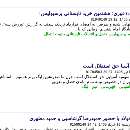
فوری: هشتمین خرید تابستانی پرسپولیس!
81949149
س نهایی شده و طرفین به امضای قرارداد نزدیک شدند. به گزارش “ورزش سه”، ن
ادگار امام شنیدیم، زمانی که با ...
م پرسپولیس
-
نقل و انتقالات تابستانی
-
تیم
-
انتقال
 آسیا حق استقلال است
81784563
سهمیه آسیایی حق استقلال است چون ما صدرنشین لیگ برتر هستیم. - اسماعی
سیایی
-
قهرمانی
-
تیم
-
لیگ
فولاد با حضور حمیدرضا گرشاسبی و حمید مطهری
81589149
ی تغییر کرد و بعد از انتصاب حمید مطهری به عنوان سرمربی و نفر اول کادر ف