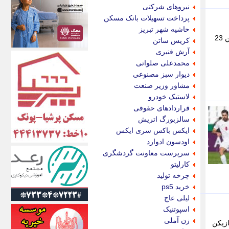
اکونیوز
نیروهای شرکتی
الف
پرداخت تسهیلات بانک مسکن
انتشار آنلاین
حاشیه شهر تبریز
اندیشه قرن
به گزارش رکنا، انتقال پوریا لطیفی فر به تیم پرسپولیس نهایی شده و طرفین به امضای قرارداد نزدیک شدند. این بازیکن 23
کریس ساتن
اندیشه معاصر
آرش قنبری
اندیشه ها
محمدعلی صلواتی
انرژی پرس
دیوار سبز مصنوعی
ای استخدام
مشاور وزیر صنعت
ایتنا
لاستیک خودرو
ایراف
قراردادهای حقوقی
ایران آرت
سالزبورگ اتریش
ایران آنلاین
ایکس باکس سری ایکس
ایران زندگی
اودسون ادوارد
ایران فوری
سرپرست معاونت گردشگری
ایرانی روز
کارلیتو
ایرانیتال
چرخه تولید
ایرنا
خرید ps5
ایسکانیوز
لیلی عاج
ایسنا
اسپوتنیک
ایکنا
زن آملی
ازیکن
ایلنا