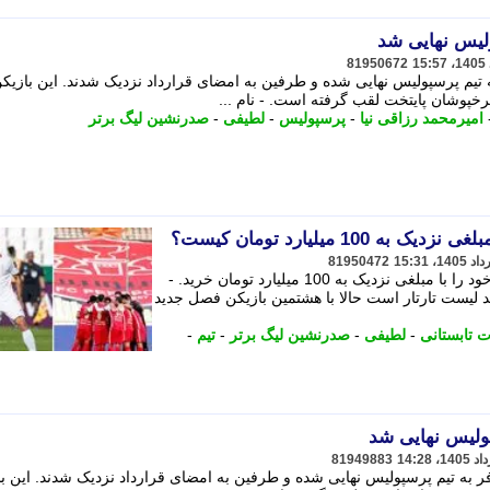
لیس نهایی شد
81950672
خپوشان پایتخت لقب گرفته است. - نام ...
امیرمحمد رزاقی نیا
-
پرسپولیس
-
لطیفی
-
صدرنشین لیگ برتر
10 میلیارد تومان کیست؟
81950472
پرسپولیس پوریا لطیفی فر بازیکن جدید خود را با مبلغی نزدیک به 100 میلیارد تومان خرید. -
 لیست تارتار است حالا با هشتمین بازیکن فصل جدید
ات تابستانی
-
لطیفی
-
صدرنشین لیگ برتر
-
تیم
-
ولیس نهایی شد
81949883
ر به تیم پرسپولیس نهایی شده و طرفین به امضای قرارداد نزدیک شدند. این ب