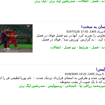
ات
-
فصل
-
انتقالات
-
صدرنشین لیگ برتر
-
لیگ برتر
آسان به سخت!
81975128
تی را تجربه کرد. آنها در نیم فصل فولاد در فصل
 کرد. - به گزارش “ورزش سه”، فولاد در فصل
ات
-
فصل
-
شرایط
-
نیم فصل
-
انتقالات
لیس!
81963845
نهایی شده و طرفین به امضای قرارداد نزدیک شدند. - نام پوریا لطیفی فر را او
انی که با یک شوت از پشت محوطه ...
میرمحمد رزاقی نیا
-
تابستانی
-
پرسپولیس
-
صدرنشین لیگ برتر