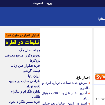
-
ورود
عضویت
تانها
مجله باحال مگ
یوتوبروکرز: مرجع معرفی
بروکرها
خرید شلوار جین زنانه
قیمت گوشی
ایران پدیا
اخبار داغ:
طراحی سایت در مشهد
موضع جدید نساجی درباره ایری و
تخت نوزاد
طاهری
دانلود تلگرام و تلگرام
آخرین اخبار نقل و انتقالات فوتبال
طلایی
عجیب و
ایران
خرید ممبر تلگرام بدون
استوری رامین رضاییان بعد جدایی از