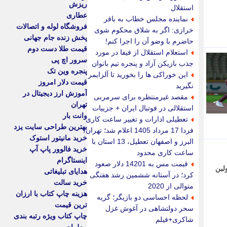
ریزش
استقلال
عطاری
نماینده مجلس خطاب به باقر
فروشگاه لوله و اتصالات
خرازی: اگر به شلاق محکوم شوی
پخش زنده جام جهانی
حاضرم با وضو آن را اجرا کنم!
قیمت طلا دست دوم
استعلام استقلال از فیفا در مورد
سرور اچ پی
جذب بازیکن آزاد و پنجره تیم بانوان
پنجره وین تک
این خوراکی ها را بخورید تا آلزایمر
قیمت دلار امروز
نگیرید
آموزش ارز دیجیتال در
مقصد غیرمنتظره برای سرمربی
تهران
استقلالی در فوتبال ایران + جزییات
وانت بار
تعطیلی ادارات و تغییر ساعت کاری
بهترین طراحی سایت یزد
فردا 17 مرداد 1405 اعلام شد؛ تهران،
خرید مانیتور استوک
البرز و اصفهان تعطیل، 13 استان با
خرید فالوور پاپ آپ
ساعت کاری محدود
اینستاگرام
قیمت مس به 14201 دلار صعود
لین
هدایای تبلیغاتی
کرد؛ در آستانه ششمین رشد هفتگی
خرید سالت
متوالی از 2020
هزینه چاپ کتاب با ارزان
لحظه احساسی دو بازیگر؛ گریه
ترین قیمت
سحر دولتشاهی در آغوش غزل
چاپ کتاب ویژه رتبه بندی
شاکری+فیلم