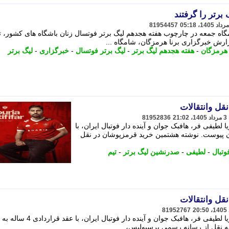
برتر را گرفتند
81954457
اه جمعه در چارچوب هفته هجدهم لیگ برتر فوتسال زنان باشگاه های کشور، تی
ارش خبرگزاری برنا هرمزگان، شامگاه ...
هرمزگان
-
هفته هجدهم لیگ برتر
-
لیگ برتر فوتسال
-
خبرگزاری
-
لیگ برتر
قل وانتقالات
81952836
 لطیفی فر، هافبک جوان و آینده دار فوتبال ایران، با
 سرخپوشان پیوست. نوشته هشتمین خرید قرمزپوشان در نقل
وتبال
-
لطیفی
-
صدرنشین لیگ برتر
-
تیم
قل وانتقالات
81952767
در ادامه روند جوانگرایی پرسپولیس، پوریا لطیفی فر، هافبک جوان و آینده دار فوتبال 
ه نقل از رسانه رسمی پرسپولیس، ...