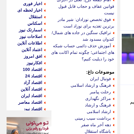
اخبار فوری
قوانین عفاف و حجاب قابل قبول
اخبار لحظه ای
نیست
استقلال
فوق تخصص نوزادان: شیر مادر
اسکناس
برترین تغذیه برای نوزاد است
اسمارتک نیوز
ترافیک سنگین در جاده های شمال/
اصلاحات نیوز
کندوان مسدود شد
اطلاعات آنلاین
آموزش حذف دائمی حساب شبکه
اعتماد آنلاین
های اجتماعی؛ چگونه تمام اکانت های
افق امروز
خود را دیلیت کنیم؟
افکارنیوز
اقتصاد 100
موضوعات داغ:
اقتصاد 24
فوتبال ایران
اقتصاد آزاد
فرهنگ و ارشاد اسلامی
اقتصاد آنلاین
رحلت پیامبر
اقتصاد ایران
مراکز نگهداری
یم
اقتصاد معاصر
فرهنگ و ارشاد
اقتصاد نیوز
ارشاد اسلامی
اکو ایران
برداشت سیب زمینی
اکوفارس
دهه آخر ماه صفر
اکونگار
باشگاه استقلال