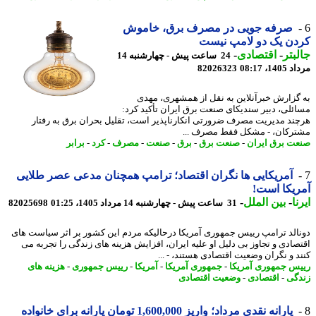
صرفه جویی در مصرف برق، خاموش
ن یک دو لامپ نیست
بتر
-
اقتصادی
-
24 ساعت پیش - چهارشنبه 14
1، 08:17
82026323
گزارش خبرآنلاین به نقل از همشهری، مهدی
ئلی، دبیر سندیکای صنعت برق ایران تأکید کرد:
ند مدیریت مصرف ضرورتی انکارناپذیر است، تقلیل بحران برق به رفتار
رکان، - مشکل فقط مصرف ...
ت برق ایران
-
صنعت برق
-
برق
-
صنعت
-
مصرف
-
کرد
-
برابر
آمریکایی ها نگران اقتصاد؛ ترامپ همچنان مدعی عصر طلایی
یکا است!
ا
-
بین الملل
-
31 ساعت پیش - چهارشنبه 14 مرداد 1405، 01:25
82025698
الد ترامپ رییس جمهوری آمریکا درحالیکه مردم این کشور بر اثر سیاست های
صادی و تجاوز بی دلیل او علیه ایران، افزایش هزینه های زندگی را تجربه می
د و نگران وضعیت اقتصادی هستند، - ...
س جمهوری آمریکا
-
جمهوری آمریکا
-
آمریکا
-
رییس جمهوری
-
هزینه های
گی
-
اقتصادی
-
وضعیت اقتصادی
یارانه نقدی مرداد؛ واریز 1,600,000 تومان یارانه برای خانواده