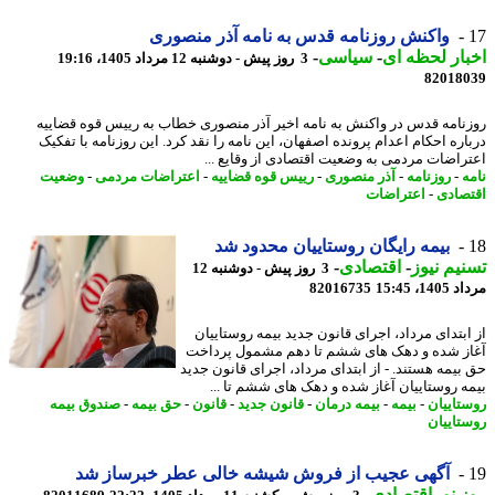
واکنش روزنامه قدس به نامه آذر منصوری
ار لحظه ای
-
سیاسی
-
3 روز پیش - دوشنبه 12 مرداد 1405، 19:16
82018
نامه قدس در واکنش به نامه اخیر آذر منصوری خطاب به رییس قوه قضاییه
اره احکام اعدام پرونده اصفهان، این نامه را نقد کرد. این روزنامه با تفکیک
راضات مردمی به وضعیت اقتصادی از وقایع ...
ه
-
روزنامه
-
آذر منصوری
-
رییس قوه قضاییه
-
اعتراضات مردمی
-
وضعیت
صادی
-
اعتراضات
بیمه رایگان روستاییان محدود شد
یم نیوز
-
اقتصادی
-
3 روز پیش - دوشنبه 12
1، 15:45
82016735
ابتدای مرداد، اجرای قانون جدید بیمه روستاییان
ز شده و دهک های ششم تا دهم مشمول پرداخت
بیمه هستند. - از ابتدای مرداد، اجرای قانون جدید
ه روستاییان آغاز شده و دهک های ششم تا ...
تاییان
-
بیمه
-
بیمه درمان
-
قانون جدید
-
قانون
-
حق بیمه
-
صندوق بیمه
تاییان
آگهی عجیب از فروش شیشه خالی عطر خبرساز شد
 نو
-
اقتصادی
-