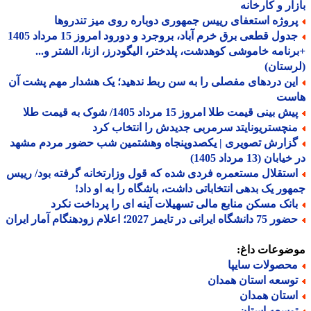
ار و کارخانه
روژه استعفای رییس جمهوری دوباره روی میز تندروها
جدول قطعی برق خرم آباد، بروجرد و دورود امروز 15 مرداد 1405
نامه خاموشی کوهدشت، پلدختر، الیگودرز، ازنا، الشتر و...
ستان)
ین دردهای مفصلی را به سن ربط ندهید؛ یک هشدار مهم پشت آن
ست
ش بینی قیمت طلا امروز 15 مرداد 1405/ شوک به قیمت طلا
نچستریونایتد سرمربی جدیدش را انتخاب کرد
زارش تصویری | یکصدوپنجاه وهشتمین شب حضور مردم مشهد
بان (13 مرداد 1405)
ستقلال مستعمره فردی شده که قول وزارتخانه گرفته بود/ رییس
ور یک بدهی انتخاباتی داشت، باشگاه را به او داد!
انک مسکن منابع مالی تسهیلات آینه ای را پرداخت نکرد
دانشگاه ایرانی در تایمز 2027؛ اعلام زودهنگام آمار ایران
ضوعات داغ:
حصولات سایپا
وسعه استان همدان
ستان همدان
وسعه استان