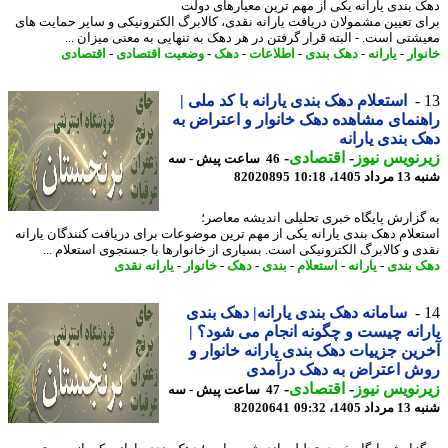
 بندی یارانه یکی از مهم ترین معیارهای دولت
ی تعیین مشمولان دریافت یارانه نقدی، کالابرگ الکترونیکی و سایر حمایت های
شتی است. - البته قرار گرفتن در هر دهک به تنهایی به معنی میزان ...
وار
-
یارانه
-
دهک بندی
-
اطلاعات
-
دهک
-
وضعیت اقتصادی
-
اقتصادی
استعلام دهک بندی یارانه با کد ملی |
نمای مشاهده دهک خانوار و اعتراض به
 بندی یارانه
نویس نیوز
-
اقتصادی
-
46 ساعت پیش - سه
1405، 10:18
82020895
گزارش پایگاه خبری تحلیلی اندیشه معاصر؛
علام دهک بندی یارانه یکی از مهم ترین موضوعات برای دریافت کنندگان یارانه
ی و کالابرگ الکترونیکی است. بسیاری از خانوارها با جستجوی استعلام ...
 بندی
-
یارانه
-
استعلام
-
بندی
-
دهک
-
خانوار
-
یارانه نقدی
سامانه دهک بندی یارانه| دهک بندی
انه چیست و چگونه انجام می شود؟ |
ین جزییات دهک بندی یارانه خانوار و
ش اعتراض به دهک درآمدی
نویس نیوز
-
اقتصادی
-
47 ساعت پیش - سه
1405، 09:32
82020641