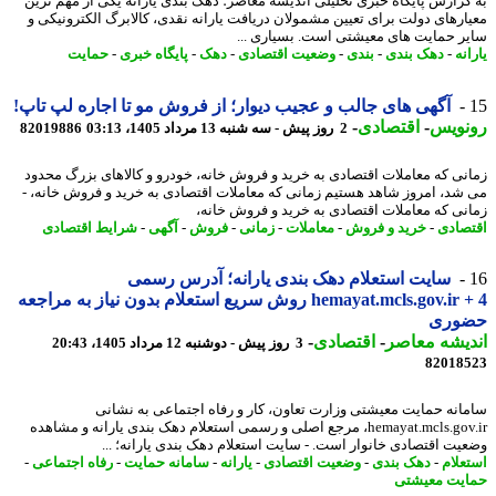
گزارش پایگاه خبری تحلیلی اندیشه معاصر؛ دهک بندی یارانه یکی از مهم ترین
ارهای دولت برای تعیین مشمولان دریافت یارانه نقدی، کالابرگ الکترونیکی و
ر حمایت های معیشتی است. بسیاری ...
نه
-
دهک بندی
-
بندی
-
وضعیت اقتصادی
-
دهک
-
پایگاه خبری
-
حمایت
آگهی های جالب و عجیب دیوار؛ از فروش مو تا اجاره لپ تاپ!
نویس
-
اقتصادی
-
2 روز پیش - سه شنبه 13 مرداد 1405، 03:13
82019886
نی که معاملات اقتصادی به خرید و فروش خانه، خودرو و کالاهای بزرگ محدود
شد، امروز شاهد هستیم زمانی که معاملات اقتصادی به خرید و فروش خانه، -
نی که معاملات اقتصادی به خرید و فروش خانه،
صادی
-
خرید و فروش
-
معاملات
-
زمانی
-
فروش
-
آگهی
-
شرایط اقتصادی
سایت استعلام دهک بندی یارانه؛ آدرس رسمی
hemayat.mcls.gov.ir + 4 روش سریع استعلام بدون نیاز به مراجعه
وری
یشه معاصر
-
اقتصادی
-
3 روز پیش - دوشنبه 12 مرداد 1405، 20:43
82018
انه حمایت معیشتی وزارت تعاون، کار و رفاه اجتماعی به نشانی
hemayat.mcls.gov.ir، مرجع اصلی و رسمی استعلام دهک بندی یارانه و مشاهده
یت اقتصادی خانوار است. - سایت استعلام دهک بندی یارانه؛ ...
علام
-
دهک بندی
-
وضعیت اقتصادی
-
یارانه
-
سامانه حمایت
-
رفاه اجتماعی
-
یت معیشتی