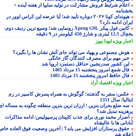
علام شرایط فروش مشارکت در تولید سایپا از هفته آینده +
شنامه
هیوندای کونا ۲۰۲۶ دوباره تأیید شد؛ آیا عرضه این کراس اوور در
ان ادامه دارد؟
کابین غول پیکر Xpeng G9L رونمایی شد؛ وسیع ترین ردیف دوم،
ری و شارژ 450 کیلومتر در ۹ دقیقه
بار ویژه
ایونا نیوز
وش مصنوعی و پهپاد می تواند جای آتش نشان ها را بگیرد؟
بر مهم برای مصرف کنندگان گاز خانگی
ین کشور صدرنشین حداقل دستمزد اروپا شد
ال شمع امروز پنجشنبه 15 مرداد 1405
ال حافظ امروز پنجشنبه 15 مرداد 1405
بار ویژه
اقتصاد آزاد
کس| سفر به گذشته؛ گوگوش به همراه پسرش کامبیز در رم
الیا؛ سال 1351
ه ضلع بحران بنزین ؛ ارزان ترین بنزین منطقه چگونه به مسأله ای
هزینه تبدیل شد؟
صرار محمد نوری برای جذب کاپیتان پرسپولیس/ ادامه مذاکرات
دانی ها با عالیشاه
قوق پرستاران افزایش می یابد؟ | آخرین وضعیت فوق العاده خاص
لام شد