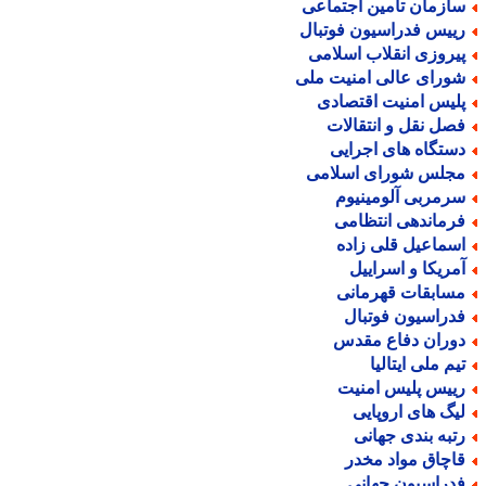
ازمان تامین اجتماعی
ییس فدراسیون فوتبال
یروزی انقلاب اسلامی
ورای عالی امنیت ملی
لیس امنیت اقتصادی
صل نقل و انتقالات
ستگاه های اجرایی
جلس شورای اسلامی
رمربی آلومینیوم
رماندهی انتظامی
سماعیل قلی زاده
مریکا و اسراییل
سابقات قهرمانی
دراسیون فوتبال
وران دفاع مقدس
یم ملی ایتالیا
ییس پلیس امنیت
یگ های اروپایی
تبه بندی جهانی
اچاق مواد مخدر
دراسیون جهانی