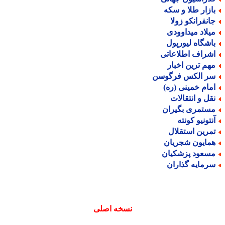
ازار طلا و سکه
انفرانکو زولا
یلاد میداوودی
اشگاه لیورپول
شراف اطلاعاتی
هم ترین اخبار
ر الکس فرگوسن
مام خمینی (ره)
قل و انتقالات
ستمری بگیران
نتونیو کونته
مرین استقلال
مایون شجریان
سعود پزشکیان
رمایه گذاران
نسخه اصلی