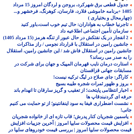
جدول قطعی برق شهرکرد، بروجن و لردگان امروز 15 مرداد
1405 +برنامه خاموشی فلارد، فارسان، کوهرنگ، فرخشهر و...
ارمحال و بختیاری )
اجرنیا خطاب به هواداران: حال تیم خوب است،باور کنید
ازمان تأمین اجتماعی اطلاعیه داد
ه هرمز (15 مرداد 1405)
انشین رامین در استقلال با قرارداد نجومی / راز مذاکرات
شین رامین در استقلال فاش شد / این جانشین رامین، استقلال
به صدر می رساند؟
ستارت درمان نایب قهرمان المپیک و جهان برای شرکت در
بقات جهانی قزاقستان
اراگر: جای صلاح در لیگ ترکیه نیست!
روز و ظهور ثمرات شجره طیبه بسیج
خبار انتظامی پایتخت؛ از تعقیب و گریز سارقان تا انهدام باند
ه ای گردنبندقاپ ها
شست اضطراری فیفا به سود اینفانتینو؛ از تو حمایت می کنیم
ی!
اسمین شجریان کنار پدرش؛ قاب تازه ای از خانواده شجریان
فزایش قیمت محصولات سایپا امروز | آخرین جزییات افزایش
ت محصولات سایپا امروز | بررسی قیمت خودروهای سایپا در