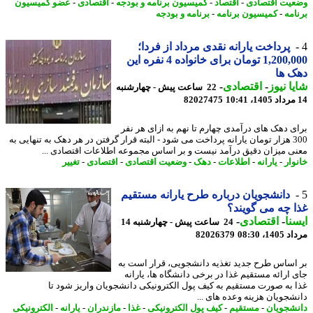
یت اقتصادی
-
اقتصاد
-
کمیسیون برنامه و بودجه
-
اقتصادی
-
عضو کمیسیون
امه
-
کمیسیون برنامه
-
برنامه و بودجه
پرداخت یارانه نقدی مرداد از فردا؛
1,200,000 تومان برای خانواده 4 نفره این
 ها
ا نیوز
-
اقتصادی
-
22 ساعت پیش - چهارشنبه
82027475
ی دهک های درآمدی چهارم تا نهم به ازای هر نفر
300 هزار تومان یارانه پرداخت می شود - البته قرار گرفتن در هر دهک به تنهایی به
ی میزان دقیق درآمد نیست و بر اساس مجموعه اطلاعات اقتصادی ...
وار
-
یارانه
-
اطلاعات
-
دهک
-
وضعیت اقتصادی
-
اقتصادی
-
تغییر
دانشجویان درباره طرح یارانه مستقیم
 چه می گویند؟
نا
-
اقتصادی
-
24 ساعت پیش - چهارشنبه 14
1، 08:30
82026379
اساس طرح جدید تغذیه دانشجویی، قرار است به
 ارائه مستقیم غذا در برخی دانشگاه ها، یارانه
 به صورت مستقیم به کیف پول الکترونیکی دانشجویان واریز شود تا
شجویان هزینه وعده های ...
شجویان
-
مستقیم
-
کیف پول الکترونیکی
-
غذا
-
مازندران
-
یارانه
-
الکترونیکی