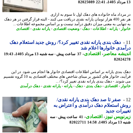
82025089
مرداد ماه خانواده های دهک اول تا سوم به ازاری
هر نفر 400 هزار تومان یارانه نقدی دریافت می کنند - البته قرار گرفتن در هر دهک
تنهایی به معنی میزان دقیق درآمد نیست و بر اساس مجموعه اطلاعات ...
وار
-
یارانه
-
اطلاعات
-
دهک
-
وضعیت اقتصادی
-
یارانه نقدی
-
اقتصادی
دهک بندی یارانه نقدی تغییر کرد؟/ روش جدید استعلام دهک
مدی خانوارها اعلام شد
یشه معاصر
-
اقتصادی
-
37 ساعت پیش - سه شنبه 13 مرداد 1405، 19:43
82024
 بندی یارانه بر اساس اطلاعات اقتصادی خانوار ها انجام می شود. در این
فرآیند، خانوار های کشور بر مبنای شاخص های مختلف اقتصادی به 10 گروه تقسیم
شوند. - دهک بندی یارانه نقدی تغییر کرد؟/ ...
وار
-
اقتصادی
-
دهک بندی
-
دهک
-
یارانه
-
یارانه نقدی
-
دهک درآمدی
صفر تا صد دهک بندی یارانه نقدی/
 استعلام دهک درآمدی و اعتراض به
یرات جدید
نویس نیوز
-
اقتصادی
-
41 ساعت پیش - سه
1405، 14:58
82022711