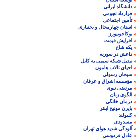
انشگاه ایرانی
رارداد نجومی
أمین اجتماعی
ستان چهارمحال و بختیاری
وکاجونیورز
فزایش قیمت
که شاخ
اعش در سوریه
بدیل شبکه سیمی به کابل
حیای تالاب هامون
بحان رسولی
ؤسسه اشراق و عرفان
رتضی نبوی
لگوی زنان
رمان خانگی
ایرن مونیخ اینتر
لیولند
سدودی
لودگی شدید هوای تهران
ادل فردوسی