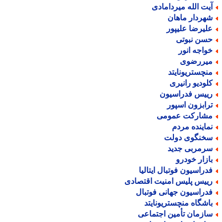
یت الله میردامادی
هردار ماهان
لیرضا علیپور
سن نبوتی
واجه انور
یررضوی
نچستریونایتد
لودیو رانیری
ییس فدراسیون
رابزون اسپور
شارکت عمومی
ماینده مردم
خنگوی دولت
رمربی جدید
ازار خودرو
دراسیون فوتبال ایتالیا
ییس پلیس امنیت اقتصادی
دراسیون جهانی فوتبال
اشگاه منچستریونایتد
ازمان تأمین اجتماعی