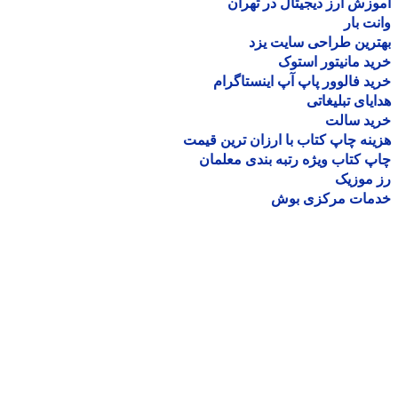
زش ارز دیجیتال در تهران
ت بار
رین طراحی سایت یزد
د مانیتور استوک
د فالوور پاپ آپ اینستاگرام
یای تبلیغاتی
ید سالت
نه چاپ کتاب با ارزان ترین قیمت
 کتاب ویژه رتبه بندی معلمان
موزیک
مات مرکزی بوش