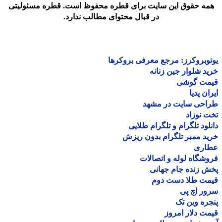
مه حقوق این سایت برای قطره محفوظ است. قطره مسئولیتی
در قبال محتوای مطالب ندارد.
وبروکرز: مرجع معرفی بروکرها
د شلوار جین زنانه
مت گوشی
ان پدیا
احی سایت در مشهد
 نوزاد
لود تلگرام و تلگرام طلایی
د ممبر تلگرام بدون ریزش
اری
شگاه لوله و اتصالات
 زنده جام جهانی
مت طلا دست دوم
ر اچ پی
ره وین تک
ت دلار امروز