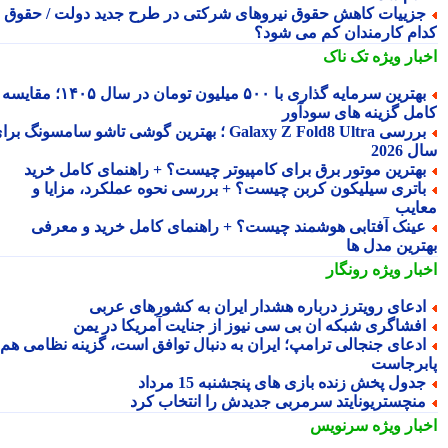
زییات کاهش حقوق نیروهای شرکتی در طرح جدید دولت / حقوق
ام کارمندان کم می شود؟
بار ویژه
تک ناک
بهترین سرمایه گذاری با ۵۰۰ میلیون تومان در سال ۱۴۰۵؛ مقایسه
مل گزینه های سودآور
بررسی Galaxy Z Fold8 Ultra ؛ بهترین گوشی تاشو سامسونگ برای
2026
هترین موتور برق برای کامپیوتر چیست؟ + راهنمای کامل خرید
اتری سیلیکون کربن چیست؟ + بررسی نحوه عملکرد، مزایا و
ایب
ینک آفتابی هوشمند چیست؟ + راهنمای کامل خرید و معرفی
ترین مدل ها
بار ویژه
رونگار
دعای رویترز درباره هشدار ایران به کشورهای عربی
فشاگری شبکه ان بی سی نیوز از جنایت آمریکا در یمن
دعای جنجالی ترامپ؛ ایران به دنبال توافق است، گزینه نظامی هم
برجاست
دول پخش زنده بازی های پنجشنبه 15 مرداد
نچستریونایتد سرمربی جدیدش را انتخاب کرد
بار ویژه
سرنویس