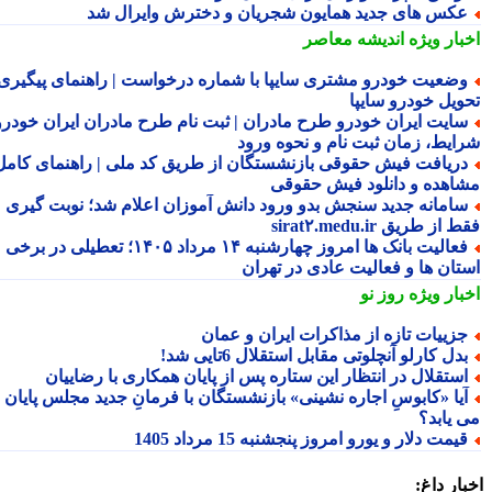
کس های جدید همایون شجریان و دخترش وایرال شد
بار ویژه
اندیشه معاصر
ضعیت خودرو مشتری سایپا با شماره درخواست | راهنمای پیگیری
ویل خودرو سایپا
ایت ایران خودرو طرح مادران | ثبت نام طرح مادران ایران خودرو،
ایط، زمان ثبت نام و نحوه ورود
ریافت فیش حقوقی بازنشستگان از طریق کد ملی | راهنمای کامل
اهده و دانلود فیش حقوقی
امانه جدید سنجش بدو ورود دانش آموزان اعلام شد؛ نوبت گیری
از طریق sirat۲.medu.ir
فعالیت بانک ها امروز چهارشنبه ۱۴ مرداد ۱۴۰۵؛ تعطیلی در برخی
تان ها و فعالیت عادی در تهران
بار ویژه
روز نو
زییات تازه از مذاکرات ایران و عمان
دل کارلو آنچلوتی مقابل استقلال 6تایی شد!
ستقلال در انتظار این ستاره پس از پایان همکاری با رضاییان
یا «کابوسِ اجاره نشینی» بازنشستگان با فرمانِ جدید مجلس پایان
 یابد؟
یمت دلار و یورو امروز پنجشنبه 15 مرداد 1405
ار داغ: