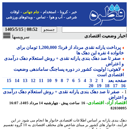
-
-
-
-
خبر
کرونا
استخدام
جام جهانی
اوقات
-
-
-
شرعی
آب و هوا
تماس
ویدئوهای ورزشی
08:52 | 1405/5/15
ار وضعیت اقتصادی
سرویسها
پرداخت یارانه نقدی مرداد از فردا؛ 1,200,000 تومان برای
واده 4 نفره این دهک ها
صفر تا صد دهک بندی یارانه نقدی + روش استعلام دهک درآمدی
 اعتراض
لاهوتی: اولویت کشور در دوره پساجنگ ساماندهی وضعیت
قتصادی است
حه بعد
1
2
3
4
5
6
7
8
9
10
11
12
13
14
15
20
19
18
17
صفر تا صد دهک بندی یارانه نقدی + روش استعلام دهک درآمدی
عتراض
صاد آزاد
-
اقتصادی
-
16 ساعت پیش - چهارشنبه 14 مرداد 1405، 16:07
82030
 بندی یارانه بر اساس اطلاعات اقتصادی خانوار ها انجام می شود. در این
فرآیند، خانوار های کشور بر مبنای شاخص های مختلف اقتصادی به 10 گروه تقسیم