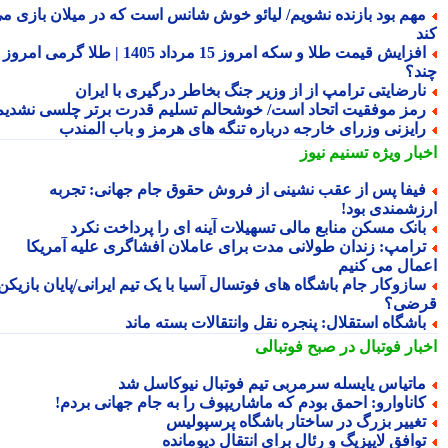
هم بود بازنده نشویم/ لیائو خوش شانس است که در میلان بازی می
د
افزایش قیمت طلا و سکه امروز 15 مرداد 1405 | طلا گرمی امروز
د؟
ارضایتی ترامپ از از وزیر جنگ بخاطر درگیری با ایران
مز موفقیت اتحاد است/ خوشحالم تسلیم قدرت برتر چلسی نشدیم!
ایزنی وزرای خارجه درباره تنگه های هرمز و باب المندب
بار ویژه
تسنیم نیوز
یفا پس از عقب نشینی از فروش حقوق جام جهانی: تجربه
زشمندی بود!
انک مسکن منابع مالی تسهیلات آینه ای را پرداخت نکرد
رامپ: زندان طولانی مدت برای عاملان افشاگری علیه آمریکا
مال می کنیم
ازوکار جام باشگاه های فوتسال آسیا با یک تیم ایرانی/پایان بازیکن
ضی؟
اشگاه استقلال: پنجره نقل وانتقالات بسته ماند
بار فوتبال در صبح فوتبالی
اتیاس یایسله سرمربی تیم فوتبال نیوکاسل شد
اناوارو: احمق بودم که ماشاریپوف را به جام جهانی بردم!
غییر بزرگ در ساختار باشگاه پرسپولیس
وافق لایپزیگ و رئال برای انتقال دیومانده