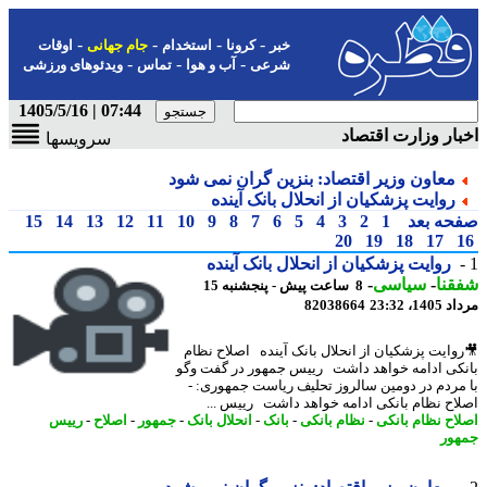
-
-
-
-
خبر
کرونا
استخدام
جام جهانی
اوقات
-
-
-
شرعی
آب و هوا
تماس
ویدئوهای ورزشی
07:44 | 1405/5/16
ار وزارت اقتصاد
سرویسها
معاون وزیر اقتصاد: بنزین گران نمی شود
روایت پزشکیان از انحلال بانک آینده
حه بعد
1
2
3
4
5
6
7
8
9
10
11
12
13
14
15
20
19
18
17
روایت پزشکیان از انحلال بانک آینده
نا
-
سیاسی
-
8 ساعت پیش - پنجشنبه 15
1، 23:32
82038664
وایت پزشکیان از انحلال بانک آینده اصلاح نظام
کی ادامه خواهد داشت رییس جمهور در گفت وگو
مردم در دومین سالروز تحلیف ریاست جمهوری: -
اح نظام بانکی ادامه خواهد داشت رییس ...
اح نظام بانکی
-
نظام بانکی
-
بانک
-
انحلال بانک
-
جمهور
-
اصلاح
-
رییس
ور