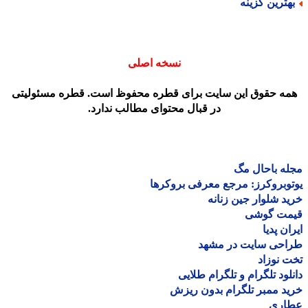
هترین گزینه
نسخه اصلی
مه حقوق این سایت برای قطره محفوظ است. قطره مسئولیتی
در قبال محتوای مطالب ندارد.
ه باحال مگ
وبروکرز: مرجع معرفی بروکرها
د شلوار جین زنانه
مت گوشی
ان پدیا
احی سایت در مشهد
 نوزاد
لود تلگرام و تلگرام طلایی
د ممبر تلگرام بدون ریزش
اری