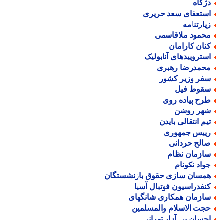
ژگاه
ستعفای سعد حریری
یارتنامه
حمود ملاقاسمی
نان کارامان
ستروییدهای آنابولیک
حمدرضا رهبری
فر وزیر کشور
قوط فیل
رح پیاده روی
هر روشن
یم انتقالی بایدن
ییس جمهوری
الح حردانی
ازمان نظام
واد نکونام
مسان سازی حقوق بازنشستگان
نفدراسیون فوتبال آسیا
ازمان همکاری شانگهای
جت الاسلام والمسلمین
حسان بی آزار تهرانی