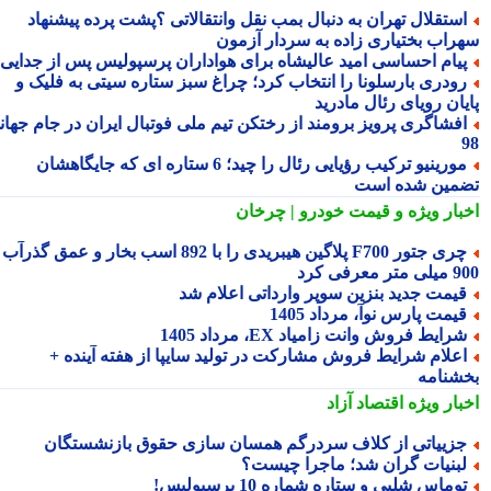
ستقلال تهران به دنبال بمب نقل وانتقالاتی ؟پشت پرده پیشنهاد
راب بختیاری زاده به سردار آزمون
یام احساسی امید عالیشاه برای هواداران پرسپولیس پس از جدایی
ودری بارسلونا را انتخاب کرد؛ چراغ سبز ستاره سیتی به فلیک و
یان رویای رئال مادرید
فشاگری پرویز برومند از رختکن تیم ملی فوتبال ایران در جام جهانی
مورینیو ترکیب رؤیایی رئال را چید؛ 6 ستاره ای که جایگاهشان
مین شده است
بار ویژه
و قیمت خودرو | چرخان
چری جتور F700 پلاگین هیبریدی را با 892 اسب بخار و عمق گذرآب
 معرفی کرد
یمت جدید بنزین سوپر وارداتی اعلام شد
یمت پارس نوآ، مرداد 1405
رایط فروش وانت زامیاد EX، مرداد 1405
علام شرایط فروش مشارکت در تولید سایپا از هفته آینده +
شنامه
بار ویژه
اقتصاد آزاد
زییاتی از کلاف سردرگم همسان سازی حقوق بازنشستگان
بنیات گران شد؛ ماجرا چیست؟
وماس شلبی و ستاره شماره 10 پرسپولیس!