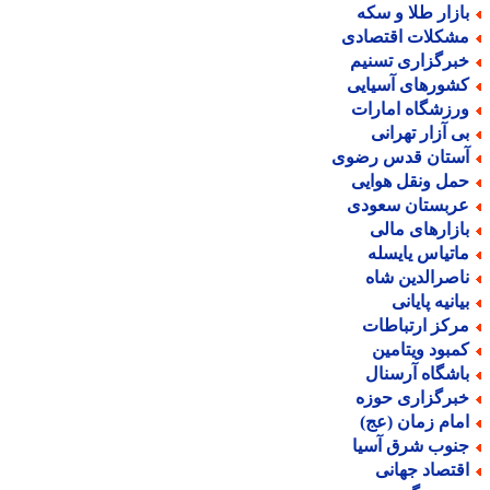
ازار طلا و سکه
شکلات اقتصادی
برگزاری تسنیم
شورهای آسیایی
رزشگاه امارات
ی آزار تهرانی
ستان قدس رضوی
مل ونقل هوایی
ربستان سعودی
ازارهای مالی
اتیاس یایسله
اصرالدین شاه
یانیه پایانی
رکز ارتباطات
مبود ویتامین
اشگاه آرسنال
برگزاری حوزه
مام زمان (عج)
نوب شرق آسیا
قتصاد جهانی