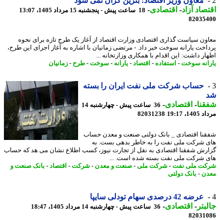
معاون وزیر اقتصاد: بنزین گران نمی شود
صاد آزاد
-
اقتصادی
-
18 ساعت پیش - پنجشنبه 15 مرداد 1405، 13:07
82035
ون سیاست گذاری اقتصادی وزارت اقتصاد از آغاز یک طرح تازه برای نحوه
اخت یارانه سوخت خبر داد. - مرتضی زمانیان با اشاره به آغاز اجرای این طرح،
ار داشت: این اقدام با همکاری وزارتخانه ...
انه سوخت
-
استفاده
-
اقتصاد
-
یارانه
-
سوخت
-
طرح
-
زمانیان
حساب شرکت ملی نفت ایران را بسته
نا
-
اقتصادی
-
36 ساعت پیش - چهارشنبه 14
1، 19:17
82031238
نا اقتصادی _ بانک دولتی صنعت و معدن حساب
 شرکت ملی نفت را به خاطر بدهی بست. به
رش شفقنا اقتصادی به نقل از تجارت نیوز، کسب اطلاع نشان می هد که حساب
 شرکت ملی نفت بسته شده است. ...
ت ملی نفت
-
شرکت ملی
-
صنعت و معدن
-
شرکت
-
اقتصاد
-
بانک صنعت و
ن
-
بانک دولتی
عرضه 42 درصدی سهام تودلی سایپا
بتر
-
اقتصادی
-
36 ساعت پیش - چهارشنبه 14 مرداد 1405، 18:47
82031