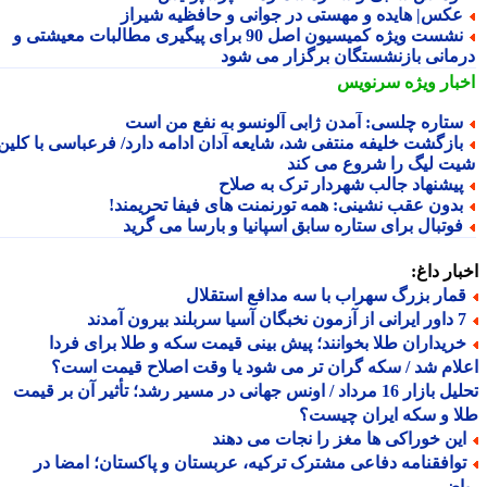
کس| هایده و مهستی در جوانی و حافظیه شیراز
نشست ویژه کمیسیون اصل 90 برای پیگیری مطالبات معیشتی و
مانی بازنشستگان برگزار می شود
بار ویژه
سرنویس
تاره چلسی: آمدن ژابی آلونسو به نفع من است
ازگشت خلیفه منتفی شد، شایعه آدان ادامه دارد/ فرعباسی با کلین
ت لیگ را شروع می کند
یشنهاد جالب شهردار ترک به صلاح
دون عقب نشینی: همه تورنمنت های فیفا تحریمند!
وتبال برای ستاره سابق اسپانیا و بارسا می گرید
ار داغ:
مار بزرگ سهراب با سه مدافع استقلال
 سربلند بیرون آمدند
ریداران طلا بخوانند؛ پیش بینی قیمت سکه و طلا برای فردا
ام شد / سکه گران تر می شود یا وقت اصلاح قیمت است؟
تحلیل بازار 16 مرداد / اونس جهانی در مسیر رشد؛ تأثیر آن بر قیمت
 و سکه ایران چیست؟
ین خوراکی ها مغز را نجات می دهند
وافقنامه دفاعی مشترک ترکیه، عربستان و پاکستان؛ امضا در
اض