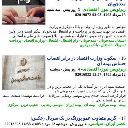
جویان
نویس نیوز
-
اقتصادی
-
3 روز پیش - سه شنبه
82019872
س به طور ویژه از دولت و بانک مرکزی و وزارت
صاد در جهت تسریع در پرداخت وام اشتغال مددجویان پیگیر است و در اولین
 باید تامین و تخصیص اعتبارات و همچنین ابلاغ سهمیه های ملی و استانی ...
غال مددجویان
-
مددجویان
-
وام اشتغال
-
اشتغال
-
وزارت اقتصاد
-
پرداخت
یلات اشتغال
-
بانک مرکزی
سکوت وزارت اقتصاد در برابر انتصاب
اس بیمه ای
نویس نیوز
-
اقتصادی
-
4 روز پیش - دوشنبه
82016832
ت بیمه ایران در آستانه یکی از عجیب ترین و در
 حال نگران کننده ترین تغییرات مدیریتی خود
ر گرفته است. چندی پیش موسی رضایی میرقائد، - فرابیمه نوشت: صنعت بیمه
ن در آستانه یکی ...
ه
-
بیمه مرکزی
-
بیمه ای
-
بیمه ایران
-
موسی رضایی
-
عجیب ترین
-
مرکزی
گریم متفاوت عمو پورنگ در یک سریال (عکس)
 ایران
-
سیاسی
-
4 روز پیش - دوشنبه 12 مرداد 1405، 14:55
82016305