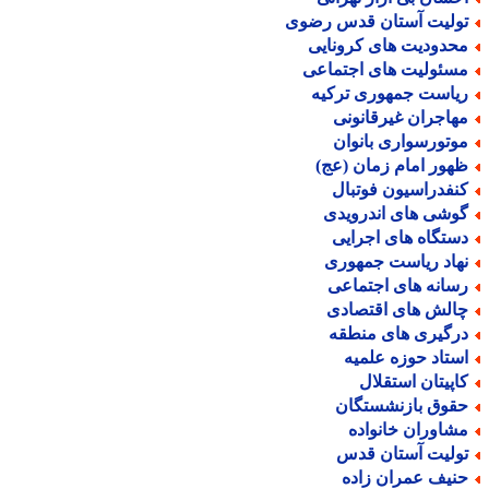
ولیت آستان قدس رضوی
حدودیت های کرونایی
سئولیت های اجتماعی
یاست جمهوری ترکیه
هاجران غیرقانونی
وتورسواری بانوان
هور امام زمان (عج)
نفدراسیون فوتبال
وشی های اندرویدی
ستگاه های اجرایی
هاد ریاست جمهوری
سانه های اجتماعی
الش های اقتصادی
رگیری های منطقه
ستاد حوزه علمیه
اپیتان استقلال
قوق بازنشستگان
شاوران خانواده
ولیت آستان قدس
نیف عمران زاده