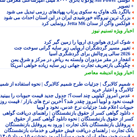
گوشی M8 Power پوکو با باتری ۸۰۰۰ میلی آمپرساعتی معرفی شد
تصویر
الگرد بلک هاوک به سکوی پرتاب پهپادهای رزمی تبدیل می شود
زرگ ترین نیروگاه خورشیدی ایران در این استان احداث می شود
ولکس واگن از سدان Jetta M6 رونمایی کرد
بار ویژه
تسنیم نیوز
وک انرژی هوانوردی اروپا را زمین گیر کرد
غییر مسیر گردشگران اروپایی زیر سایه گرانی سوخت جت
2 سالی پرچالش برای گردشگری آسیا
نفجار در مقر مزدوران وابسته به ریاض در مرکز و شرق یمن
گونگی بازتعریف تجارت جهانی زیر سایه زیاده خواهی آمریکا
بار ویژه
اندیشه معاصر
میم کالابرگ | جزئیات طرح شمیم کالابرگ | نحوه استفاده از شمیم
لابرگ و اعتبار خرید
دس امروز کیلویی چند است؟؛ جدول جدید قیمت حبوبات را ببینید /
مت نخود و لوبیا امروز چقدر شد؟ آخرین نرخ های بازار / قیمت روز
وبات اعلام شد؛ جزئیات نرخ عدس، نخود و لوبیا
انلود گواهی کسر از حقوق بازنشستگان | راهنمای دریافت گواهی
ر از حقوق بازنشستگان | نحوه دانلود گواهی کسر از حقوق
روفایل بازنشستگان بانک تجارت | ورود به پروفایل بازنشستگان
نک تجارت | راهنمای دریافت فیش حقوقی و خدمات بازنشستگان
قیمت خودروهای ایران خودرو سایپا امروز پنجشنبه ۱۵ مرداد ۱۴۰۵ |