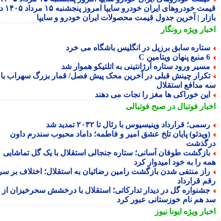
قیمت خودروهای ایران خودرو سایپا امروز پنجشنبه ۱۵ مرداد ۱۴۰۵ در
زار | آخرین جدول قیمت محصولات ایران خودرو و سایپا
بار ویژه
رونگار
تاره سابق برزیل در انگلیس باشگاه می خرد
 پنهان ویتامین C
سیر ورود ستاره آرژانتینی به اتلتیکو هموار شد
کرار چینش قبلی در آخرین محک پیش فصل/ قمار بزرگ سهراب با
 مدافع استقلال
ین خوراکی ها مغز را نجات می دهند
بار فوتبال در صبح فوتبالی
سمی؛ قرارداد وینیسیوس با رئال تا ۲۰۳۲ تمدید شد
ویدئو) پایان تلخ عشق امیر و فاطمه؛ داماد محبوب سندرم داون
گذشت
ازگشت طوفان آسانی؛ ستاره جنجالی استقلال با یک گل تماشایی
ه را به خود امیدوار کرد
از منتفی شدن بازگشت رامین رضائیان به استقلال؛ اختلاف بر سر
م قرارداد
شنواره گل در دیدار تدارکاتی؛ استقلال با درخشش سحرخیزان از
 هم نام خوزستانی عبور کرد
بار ویژه
ایونا نیوز