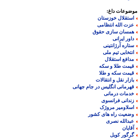
ضوعات داغ:
ستقلال خوزستان
زت الله انتظامی
مسان سازی حقوق
اور ایرانی
تاره آرژانتینی
نتخابی تیم ملی
دافع استقلال
یمت طلا و سکه
یمت سکه و طلا
ازار نقل و انتقالات
هرمانی انگلیس در جام جهانی
دمات درمانی
ندانی فرانسوی
سلاومیر مروژک
ضعیت راه های کشور
بدالله نصری
قایان
رگور کوبل