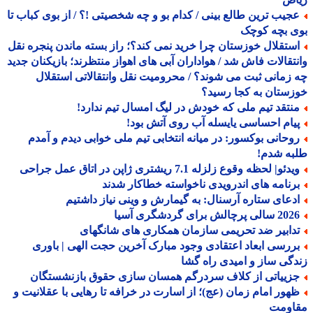
جیب ترین طالع بینی / کدام بو و چه شخصیتی !؟ / از بوی کباب تا
ی بچه کوچک
ستقلال خوزستان چرا خرید نمی کند؟؛ راز بسته ماندن پنجره نقل
تقالات فاش شد / هواداران آبی های اهواز منتظرند؛ بازیکنان جدید
زمانی ثبت می شوند؟ / محرومیت نقل وانتقالاتی استقلال
ستان به کجا رسید؟
نتقد تیم ملی که خودش در لیگ امسال تیم ندارد!
یام احساسی یایسله آب روی آتش بود!
وحانی بوکسور: در میانه انتخابی تیم ملی خوابی دیدم و آمدم
به شدم!
دئو| لحظه وقوع زلزله 7.1 ریشتری ژاپن در اتاق عمل جراحی
رنامه های اندرویدی ناخواسته خطاکار شدند
دعای ستاره آرسنال: به گیمارش و وینی نیاز داشتیم
الی پرچالش برای گردشگری آسیا
دابیر ضد تحریمی سازمان همکاری های شانگهای
ررسی ابعاد اعتقادی وجود مبارک آخرین حجت الهی | باوری
گی ساز و امیدی راه گشا
زییاتی از کلاف سردرگم همسان سازی حقوق بازنشستگان
هور امام زمان (عج)؛ از اسارت در خرافه تا رهایی با عقلانیت و
اومت