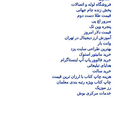
شگاه لوله و اتصالات
 زنده جام جهانی
مت طلا دست دوم
ر اچ پی
ره وین تک
ت دلار امروز
زش ارز دیجیتال در تهران
ت بار
رین طراحی سایت یزد
د مانیتور استوک
د فالوور پاپ آپ اینستاگرام
یای تبلیغاتی
ید سالت
نه چاپ کتاب با ارزان ترین قیمت
 کتاب ویژه رتبه بندی معلمان
موزیک
مات مرکزی بوش