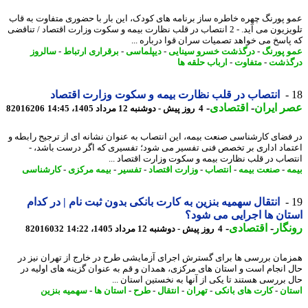
 پورنگ چهره خاطره ساز برنامه های کودک، این بار با حضوری متفاوت به قاب
تلویزیون می آید. - 2 انتصاب در قلب نظارت بیمه و سکوت وزارت اقتصاد / تناقضی
پاسخ می خواهد تصمیات سران قوا درباره ...
 پورنگ
-
درگذشت خسرو سینایی
-
دیپلماسی
-
برقراری ارتباط
-
سالروز
گذشت
-
متفاوت
-
ارباب حلقه ها
انتصاب در قلب نظارت بیمه و سکوت وزارت اقتصاد
 ایران
-
اقتصادی
-
4 روز پیش - دوشنبه 12 مرداد 1405، 14:45
82016206
فضای کارشناسی صنعت بیمه، این انتصاب به عنوان نشانه ای از ترجیح رابطه و
ماد اداری بر تخصص فنی تفسیر می شود؛ تفسیری که اگر درست باشد، -
صاب در قلب نظارت بیمه و سکوت وزارت اقتصاد ...
ه
-
صنعت بیمه
-
انتصاب
-
وزارت اقتصاد
-
تفسیر
-
بیمه مرکزی
-
کارشناسی
انتقال سهمیه بنزین به کارت بانکی بدون ثبت نام | در کدام
ان ها اجرایی می شود؟
گار
-
اقتصادی
-
4 روز پیش - دوشنبه 12 مرداد 1405، 14:22
82016032
مان بررسی ها برای گسترش اجرای آزمایشی طرح در خارج از تهران نیز در
 انجام است و استان های مرکزی، همدان و قم به عنوان گزینه های اولیه در
 بررسی هستند تا یکی از آنها به نخستین استان ...
ان
-
کارت های بانکی
-
تهران
-
انتقال
-
طرح
-
استان ها
-
سهمیه بنزین