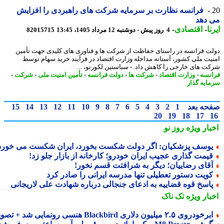
فرانسه نظارت بر سرمایه شرکت های راهبردی را افزایش
 دهد
ا
-
اقتصادی
-
4 روز پیش - دوشنبه 12 مرداد 1405، 13:45
82015715
ت فرانسه در راستای حفاظت از شرکت ها و فناوری های کلیدی جهت تأمین
یت ملی کشور، آستانه مداخله وزارت اقتصاد در فرآیند خرید سهام توسط
ت های خارجی را کاهش داد. - سباستین لکورنو، ...
نسه
-
وزارت اقتصاد
-
شرکت ها
-
دولت فرانسه
-
تأمین امنیت ملی
-
شرکت
-
ایه گذار
حه بعد
1
2
3
4
5
6
7
8
9
10
11
12
13
14
15
20
19
18
17
بار ویژه
روز نو
وسف پزشکیان: اگر دولت شکست بخورد، ایران شکست می خورد
یمت گذاری عجیب ایران خودرو؛ کارخانه از بازار جلو زد!
قای رضاییان؛ دیگر به شرافتت قسم نخور!
ویت دستور تعطیلی تنها مدرسه ایرانی را صادر کرد
اسخ قوه قضاییه به ادعای جنجالی درباره شهادت علی لاریجانی
بار ویژه
تک ناک
رخودروی ۲.۵ میلیون دلاری Blackbird هنسی رونمایی شد + تصویر