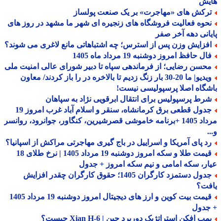
یش
رکش های «مهاجرت» بر یک صنعت پولساز
حوه فعالیت فروشگاه های زنجیره ای شهر ما مشهد در روز های
انی دهه آخر صفر
فزایش وزن پس از استرس؛ چه اشتباهاتی مانع لاغری می شوند؟
ل حافظ امروز دوشنبه 19 مرداد ماه 1405
حسن رضایی؛ از فرماندهی سپاه تا دبیر شورای عالی امنیت ملی
ویدیو| ما 20-30 بار زنگ زدیم تا بالاخره در را باز کردند/ معاون
گاه اصلا پرسپولیسی نیست!
رط پرسپولیس برای انتقال ابرقویی نژاد به سپاهان
جدول قطعی برق کرمانشاه، سنقر و اسلام آباد غرب امروز 19
مرداد 1405 +برنامه خاموشی قصرشیرین، کنگاور، جوانرود، روانسر
د پای آمریکا و اسراییل در باج گیری مهاجرتی مراکش از اسپانیا؟
قیمت طلا و سکه امروز دوشنبه 19 مرداد 1405 | نرخ طلای 18
ر، سکه امامی و نیم سکه امروز + جدول
جدول دستمزد کارگران 1405؛ حقوق کارگران چقدر افزایش
فت؟
قیمت بیت کوین و ارز های دیجیتال امروز دوشنبه 19 مرداد 1405
جدول
ب افکن استراتژیک دوربرد چین | Xian H-6 چیست؟