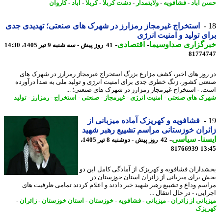
 آباد
-
فشافویه
-
ولایتمدار
-
دشت کربلا
-
کربلا
-
آباد
-
کاروان
استخراج غیرمجاز رمزارز در شهرک های صنعتی؛ تهدیدی جدی
ی تولید و امنیت انرژی
رگزاری صداوسیما
-
اقتصادی
-
41 روز پیش - سه شنبه 9 تیر 1405، 14:30
81774
روز های اخیر، کشف مزارع بزرگ استخراج غیرمجاز رمزارز در شهرک های
تی کشور، زنگ خطری جدی برای امنیت انرژی و تولید ملی به صدا درآورده
. - استخراج غیرمجاز رمزارز در شهرک های صنعتی؛ ...
ک های صنعتی
-
امنیت انرژی
-
غیرمجاز
-
صنعتی
-
استخراج
-
رمزارز
-
تولید
فشافویه و کهریزک آماده میزبانی از
ران خوزستانی مراسم تشییع رهبر شهید
نا
-
سیاسی
-
42 روز پیش - دوشنبه 8 تیر 1405،
81766939
13
داران فشافویه و کهریزک از آمادگی کامل این دو
 برای میزبانی از زائران استان خوزستان در
سم وداع و تشییع رهبر شهید خبر دادند و اعلام کردند تمامی ظرفیت های
یی، - در ﺣﺎل اﻧﺘﻘﺎل ...
بانی از زائران
-
میزبانی
-
فشافویه
-
خوزستان
-
استان خوزستان
-
زائران
-
یزک