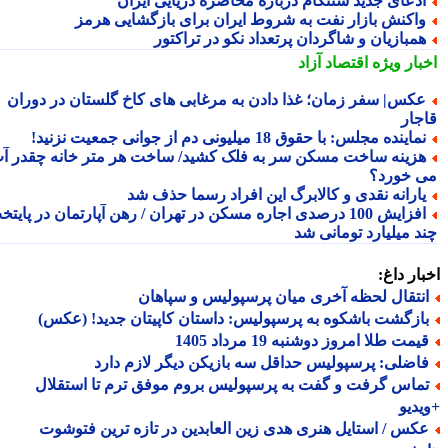
دعای جدید سنتکام درباره محاصره دریایی ایران
اکنش بازار نفت به شروط ایران برای بازگشایی هرمز
مبازیان و شاگردان پرتعداد نکو در تراکتور
بار ویژه
اقتصاد آزاد
کس| سفر زمان؛ غذا دادن به مرغابی های کاخ گلستان در دوران
جار
ماینده مجلس: با حقوق 18 میلیونی دم از جوانی جمعیت نزنید!
زینه ساخت مسکن سر به فلک کشید/ ساخت هر متر خانه چقدر آب
 خورد؟
ارانه نقدی و کالابرگ این افراد رسما حذف شد
افزایش 100 درصدی اجاره مسکن در تهران / رهن آپارتمان در پایتخت
د میلیارد تومانی شد
ار داغ:
نتقال لحظه آخری میان پرسپولیس و سپاهان
ازگشت باشکوه به پرسپولیس: داستان کاپیتان جدید! (عکس)
مت طلا امروز دوشنبه 19 مرداد 1405
اضلی: پرسپولیس حداقل سه بازیکن دیگر لازم دارد
ماس گرفت و گفت به پرسپولیس بروم موفق ترم تا استقلال
دیو
کس / استایل هنری هدی زین العابدین در تازه ترین فتوشوت