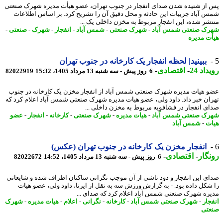
از شنیده شدن صدای انفجار در جنوب تهران، عضو هیأت مدیره شهرک صنعتی
 آباد جزییات این حادثه و محل دقیق آن را تشریح کرد. بر اساس اطلاعات
شر شده، این انفجار مربوط به مخزن داخلی یک ...
ک صنعتی شمس آباد
-
شهرک صنعتی
-
شمس آباد
-
انفجار
-
شهرک
-
صنعتی
-
ت مدیره
ببینید| لحظه انفجار یک کارخانه در جنوب تهران
اد 24
-
اقتصادی
-
6 روز پیش - سه شنبه 13 مرداد 1405، 15:32
82022919
 هیات مدیره شهرک صنعتی شمس آباد از انفجار مخزن یک کارخانه در جنوب
ان خبر داد. داود ولی، عضو هیات مدیره شهرک صنعتی شمس آباد اعلام کرد که
ی انفجار در فشافویه مربوط به مخزن داخلی ...
ک صنعتی شمس آباد
-
هیات مدیره
-
شهرک صنعتی
-
کارخانه
-
انفجار
-
عضو
ت
-
شمس آباد
انفجار مخزن یک کارخانه در جنوب تهران (عکس)
گار
-
اقتصادی
-
6 روز پیش - سه شنبه 13 مرداد 1405، 14:52
82022672
ی این انفجار و دود ناشی از آن موجب نگرانی ساکنان اطراف شده و شایعاتی
شکل داده بود. - به گزارش ورزش سه به نقل از ایرنا، داود ولی، عضو هیات
ره شهرک صنعتی شمس آباد اعلام کرد که صدای ...
جار
-
شهرک صنعتی شمس آباد
-
کارخانه
-
نگرانی
-
اعلام
-
هیات مدیره
-
شهرک
تی