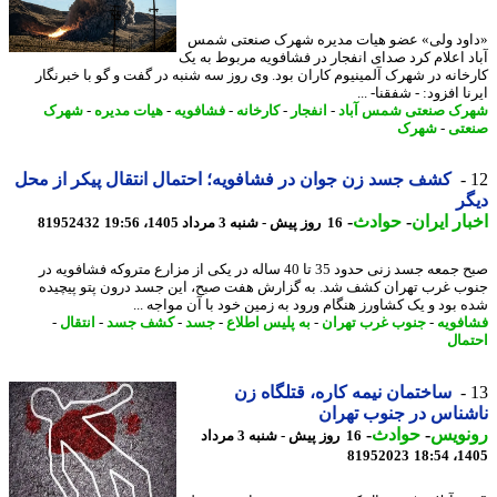
ود ولی» عضو هیات مدیره شهرک صنعتی شمس
د اعلام کرد صدای انفجار در فشافویه مربوط به یک
خانه در شهرک آلمینیوم کاران بود. وی روز سه شنبه در گفت و گو با خبرنگار
ا افزود: - شفقنا- ...
ک صنعتی شمس آباد
-
انفجار
-
کارخانه
-
فشافویه
-
هیات مدیره
-
شهرک
تی
-
شهرک
کشف جسد زن جوان در فشافویه؛ احتمال انتقال پیکر از محل
ر
ار ایران
-
حوادث
-
16 روز پیش - شنبه 3 مرداد 1405، 19:56
81952432
صبح جمعه جسد زنی حدود 35 تا 40 ساله در یکی از مزارع متروکه فشافویه در
ب غرب تهران کشف شد. به گزارش هفت صبح، این جسد درون پتو پیچیده
 بود و یک کشاورز هنگام ورود به زمین خود با آن مواجه ...
فویه
-
جنوب غرب تهران
-
به پلیس اطلاع
-
جسد
-
کشف جسد
-
انتقال
-
مال
ساختمان نیمه کاره، قتلگاه زن
ناس در جنوب تهران
نویس
-
حوادث
-
16 روز پیش - شنبه 3 مرداد
81952023
1405