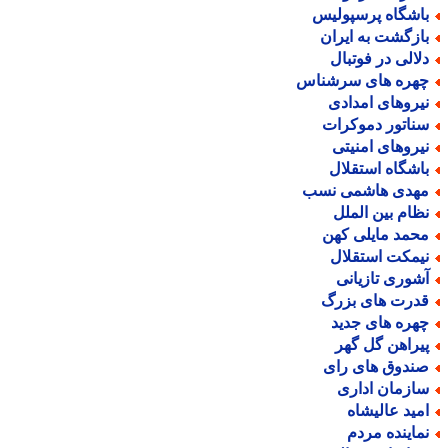
اشگاه پرسپولیس
ازگشت به ایران
لالی در فوتبال
هره های سرشناس
یروهای امدادی
ناتور دموکرات
یروهای امنیتی
اشگاه استقلال
هدی هاشمی نسب
ظام بین الملل
حمد مایلی کهن
یمکت استقلال
شوری تازیانی
درت های بزرگ
هره های جدید
یراهن گل گهر
ندوق های رای
ازمان اداری
مید عالیشاه
ماینده مردم