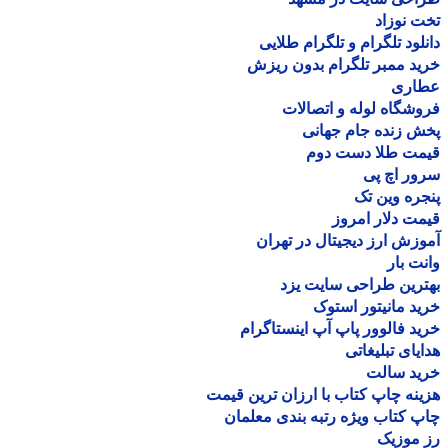
 نوزاد
لود تلگرام و تلگرام طلایی
د ممبر تلگرام بدون ریزش
اری
شگاه لوله و اتصالات
 زنده جام جهانی
مت طلا دست دوم
ر اچ پی
ره وین تک
ت دلار امروز
زش ارز دیجیتال در تهران
ت بار
رین طراحی سایت یزد
د مانیتور استوک
د فالوور پاپ آپ اینستاگرام
یای تبلیغاتی
ید سالت
نه چاپ کتاب با ارزان ترین قیمت
 کتاب ویژه رتبه بندی معلمان
موزیک