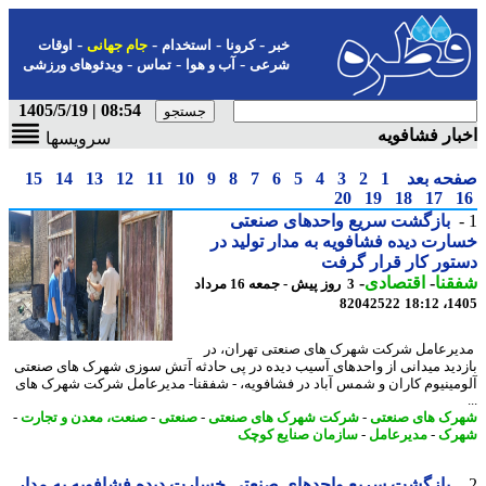
-
-
-
-
خبر
کرونا
استخدام
جام جهانی
اوقات
-
-
-
شرعی
آب و هوا
تماس
ویدئوهای ورزشی
08:54 | 1405/5/19
ار فشافویه
سرویسها
حه بعد
1
2
3
4
5
6
7
8
9
10
11
12
13
14
15
20
19
18
17
بازگشت سریع واحدهای صنعتی
رت دیده فشافویه به مدار تولید در
ور کار قرار گرفت
نا
-
اقتصادی
-
3 روز پیش - جمعه 16 مرداد
82042522
1405
رعامل شرکت شهرک های صنعتی تهران، در
دید میدانی از واحدهای آسیب دیده در پی حادثه آتش سوزی شهرک های صنعتی
مینیوم کاران و شمس آباد در فشافویه، - شفقنا- مدیرعامل شرکت شهرک های
ک های صنعتی
-
شرکت شهرک های صنعتی
-
صنعتی
-
صنعت، معدن و تجارت
-
رک
-
مدیرعامل
-
سازمان صنایع کوچک
بازگشت سریع واحدهای صنعتی خسارت دیده فشافویه به مدار