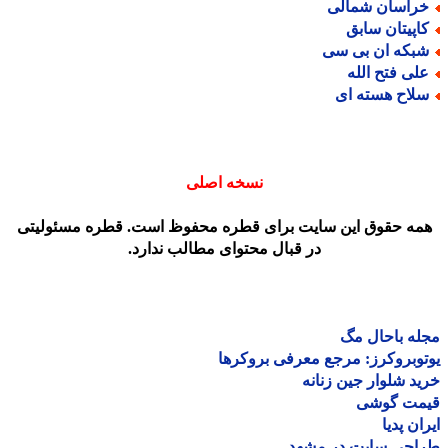
راسان شمالی
اپیتان سابق
بکه ان بی سی
لی فتح الله
لاح هسته ای
نسخه اصلی
مه حقوق این سایت برای قطره محفوظ است. قطره مسئولیتی
در قبال محتوای مطالب ندارد.
ه باحال مگ
وبروکرز: مرجع معرفی بروکرها
د شلوار جین زنانه
مت گوشی
ان پدیا
احی سایت در مشهد