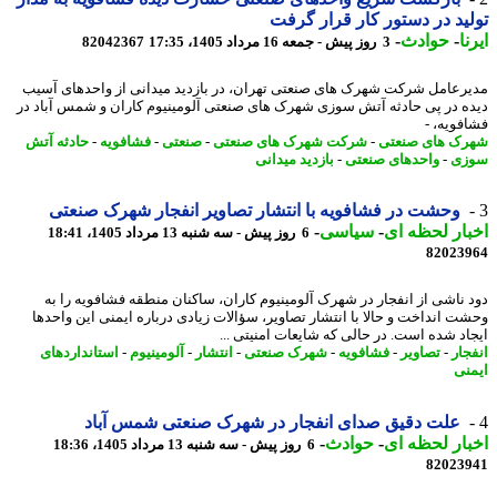
ید در دستور کار قرار گرفت
ا
-
حوادث
-
3 روز پیش - جمعه 16 مرداد 1405، 17:35
82042367
رعامل شرکت شهرک های صنعتی تهران، در بازدید میدانی از واحدهای آسیب
ه در پی حادثه آتش سوزی شهرک های صنعتی آلومینیوم کاران و شمس آباد در
فویه، -
ک های صنعتی
-
شرکت شهرک های صنعتی
-
صنعتی
-
فشافویه
-
حادثه آتش
زی
-
واحدهای صنعتی
-
بازدید میدانی
وحشت در فشافویه با انتشار تصاویر انفجار شهرک صنعتی
ار لحظه ای
-
سیاسی
-
6 روز پیش - سه شنبه 13 مرداد 1405، 18:41
82023
 ناشی از انفجار در شهرک آلومینیوم کاران، ساکنان منطقه فشافویه را به
ت انداخت و حالا با انتشار تصاویر، سؤالات زیادی درباره ایمنی این واحدها
اد شده است. در حالی که شایعات امنیتی ...
جار
-
تصاویر
-
فشافویه
-
شهرک صنعتی
-
انتشار
-
آلومینیوم
-
استانداردهای
نی
علت دقیق صدای انفجار در شهرک صنعتی شمس آباد
ار لحظه ای
-
حوادث
-
6 روز پیش - سه شنبه 13 مرداد 1405، 18:36
82023