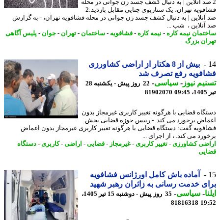
صد آنلاین | به دنبال کشف جسد زن جوانی در محله
فشافویه تهران، یک سناریوی جنایی مقابل بازدید:2
آنلاین | به دنبال کشف جسد زن جوانی در محله فشافویه تهران، - به گزارش
آنلاین ، شب ...
تمان نیمه کاره
-
نیمه کاره
-
فشافویه
-
ساختمان
-
تهران
-
جوان
-
پلیس آگاهی
ان بزرگ
بیش از 8 هکتار از اراضی کشاورزی
افویه رفع تصرف شد
یم نیوز
-
سیاسی
-
22 روز پیش - یکشنبه 28
0
81902070
گاه قضایی با هرگونه تغییر کاربری غیرمجاز بدون
اض برخورد می کند. - رییس حوزه قضایی بخش
فویه گفت: دستگاه قضایی با هرگونه تغییر کاربری غیرمجاز بدون اغماض
رد می کند. ، از اجرای ...
ضی کشاورزی
-
تغییر کاربری
-
غیرمجاز
-
قضایی
-
اراضی
-
کاربری
-
دستگاه
یی
آماده باش کامل اورژانس فشافویه
ی خدمت رسانی به زائران رهبر شهید
ا
-
سیاسی
-
35 روز پیش - دوشنبه 15 تیر 1405،
81816318
19