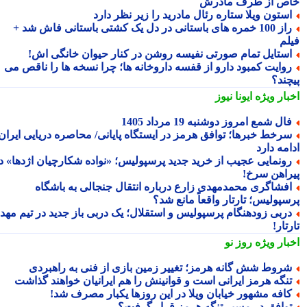
ص از طرف مادرش
ستون ویلا ستاره رئال مادرید را زیر نظر دارد
راز 100 خمره های باستانی در دل یک کشتی باستانی فاش شد +
لم
ستایل تمام صورتی نفیسه روشن در کنار حیوان خانگی اش!
وایت کمبود دارو از قفسه داروخانه ها؛ چرا نسخه ها را ناقص می
چند؟
بار ویژه
ایونا نیوز
ال شمع امروز دوشنبه 19 مرداد 1405
رخط خبرها؛ توافق هرمز در ایستگاه پایانی/ محاصره دریایی ایران
مه دارد
ونمایی عجیب از خرید جدید پرسپولیس؛ «نواده شکارچیان اژدها» در
راهن سرخ!
فشاگری محمدمهدی زارع درباره انتقال جنجالی به باشگاه
سپولیس؛ تارتار واقعاً مانع شد؟
ربی زودهنگام پرسپولیس و استقلال؛ یک دربی باز جدید در تیم مهدی
تار!
بار ویژه
روز نو
روط شش گانه هرمز؛ تغییر زمین بازی از فنی به راهبردی
نگه هرمز ایرانی است و قوانینش را هم ایرانیان خواهند گذاشت
افه مشهور خیابان ویلا در این روزها یکبار مصرف شد!
وافق در مسیر تنگه هرمز قرار گرفت؟