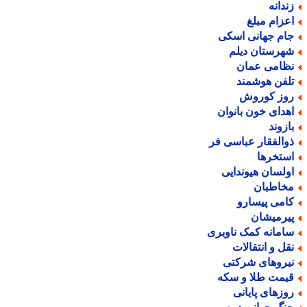
ندانه
عزام مبلغ
ام جهانی اسکی
هرستان دیلم
ظامی عمان
لفن هوشمند
وز کوروش
هدای خون بانوان
ازوند
والفقار عباسی فر
ستخرها
ولسان هیوندایی
خاطبان
امی پیسارو
یرمیشان
امانه کمک ناوبری
قل و انتقالات
یروهای شرکتی
یمت طلا و سکه
وزهای پایانی