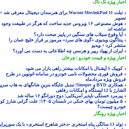
بار ویژه
تک ناک
تبلت Wacom MovinkPad 11 برای هنرمندان دیجیتال معرفی شد +
ویر
هوش مصنوعی ۱۶ ویروس جدید ساخت که هرگز در طبیعت وجود
شته اند
یا وقوع سیلاب های سنگین در پاییز صحت دارد؟
نتاگون ویدیوی «گوی های سرد» مرموز بر فراز خلیج عمان را
تشر کرد + ویدیو
یران از پهپاد ریپر و هرمس چه اطلاعاتی به دست می آورد؟
بار ویژه
و قیمت خودرو | چرخان
یک S آپشنال با امکانات بیشتر راهی بازار می شود
روش فوری محصولات نامی خودرو در سامانه اتونوین در طرح
وش ویژه مردادماه
همکاری BYD و Sinopec؛ تبدیل جایگاه بنزینِ شانگهای به هاب سریع
ا 12 ایستگاه و امکانات رفاهی
یرمرد خستگی ناپذیر آمریکایی؛ دوج دورانگو ۱۶ ساله شد
۵ میلیون تومان بهای خنکی در تابستان ۱۴۰۵؛ علت گرانی شارژ کولر
درو چیست؟
بار ویژه
رونگار
تولد 13 سالگی پناه استخری «دختر شاهرخ استخری» با یک سورپرایز