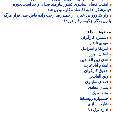
منیت فضای سایبری کشور نیازمند صدای واحد است/حوزه
ترشکن ها به اقتصاد مکاره تبدیل شد
راز 15 روز بی خبری از حمیدرضا رجب زاده فاش شد؛ قرار مرگ
زن بلاگر چگونه رقم خورد؟
ضوعات داغ:
ستمزد کارگران
هدی تارتار
مریکا و اسراییل
ستان البرز
دی زین العابدین
سلام آباد غرب
قوق کارگران
ین العابدین
ضای سایبری
یمان معادی
نطقه یک
شنواره روستاها
ایعه سازی
داره برق دنا