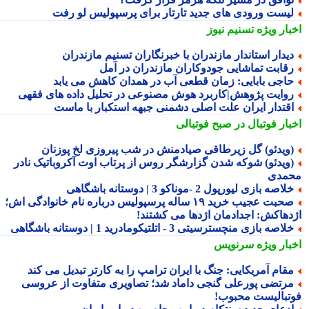
یست ورودی های جدید تارتار برای پرسپولیس لو رفت
بار ویژه
تسنیم نیوز
یدار استاندار مازندران با خبرنگاران تسنیم مازندران
قابت تماشایی جودوکاران مازندران در آمل
اجی بابایی: زمان قطعی آب در همدان کاهش می یابد
وایت پژوهش|کاربرد هوش مصنوعی در تحلیل داده های فقهی
قتدار ایران علت اصلی دشمنی جبهه استکبار با ماست
بار فوتبال در صبح فوتبالی
ویدئو) گل زیرطاقی صیادمنش در شب پیروزی لخ پوزنان
ویدئو) شوکه شدن گزارشگر روس از پرتاب اوت آکروباتیک نادر
مدی
لاصه بازی لیورپول 2 -موناکو 3 | دوستانه باشگاهی
صحبت عجیب خرید ۱۹ ساله پرسپولیس درباره نام خانوادگی اش؛
دهاکش: اجدادمان اژدها می کشتند!
لاصه بازی منچسترسیتی 3 - اتلتیکومادرید 1 | دوستانه باشگاهی
بار ویژه
سرنویس
قام آمریکایی: جنگ با ایران ترامپ را به کارتر تبدیل می کند
رتضی پورعلی گنجی داماد شد؛ تصاویری متفاوت از عروسی
تبالیست محبوب!