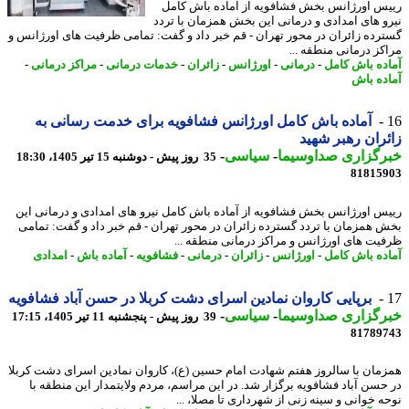
س اورژانس بخش فشافویه از آماده باش کامل
و های امدادی و درمانی این بخش همزمان با تردد
رده زائران در محور تهران - قم خبر داد و گفت: تمامی ظرفیت های اورژانس و
کز درمانی منطقه ...
ده باش کامل
-
درمانی
-
اورژانس
-
زائران
-
خدمات درمانی
-
مراکز درمانی
-
ده باش
آماده باش کامل اورژانس فشافویه برای خدمت رسانی به
ران رهبر شهید
رگزاری صداوسیما
-
سیاسی
-
35 روز پیش - دوشنبه 15 تیر 1405، 18:30
81815
س اورژانس بخش فشافویه از آماده باش کامل نیرو های امدادی و درمانی این
 همزمان با تردد گسترده زائران در محور تهران - قم خبر داد و گفت: تمامی
یت های اورژانس و مراکز درمانی منطقه ...
ده باش کامل
-
اورژانس
-
زائران
-
درمانی
-
فشافویه
-
آماده باش
-
امدادی
برپایی کاروان نمادین اسرای دشت کربلا در حسن آباد فشافویه
رگزاری صداوسیما
-
سیاسی
-
39 روز پیش - پنجشنبه 11 تیر 1405، 17:15
81789
مان با سالروز هفتم شهادت امام حسین (ع)، کاروان نمادین اسرای دشت کربلا
حسن آباد فشافویه برگزار شد. در این مراسم، مردم ولایتمدار این منطقه با
ه خوانی و سینه زنی از شهرداری تا مصلا، ...