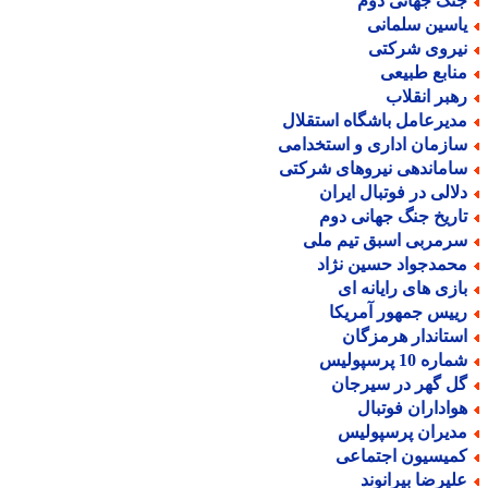
نگ جهانی دوم
اسین سلمانی
یروی شرکتی
نابع طبیعی
هبر انقلاب
دیرعامل باشگاه استقلال
ازمان اداری و استخدامی
اماندهی نیروهای شرکتی
لالی در فوتبال ایران
اریخ جنگ جهانی دوم
رمربی اسبق تیم ملی
حمدجواد حسین نژاد
ازی های رایانه ای
ییس جمهور آمریکا
ستاندار هرمزگان
اره 10 پرسپولیس
ل گهر در سیرجان
واداران فوتبال
دیران پرسپولیس
میسیون اجتماعی
لیرضا بیرانوند