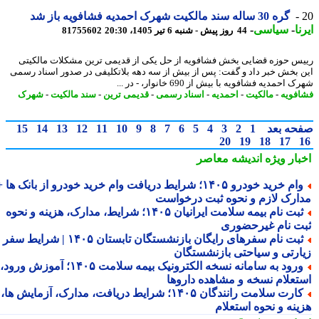
گره 30 ساله سند مالکیت شهرک احمدیه فشافویه باز شد
ا
-
سیاسی
-
44 روز پیش - شنبه 6 تیر 1405، 20:30
81755602
س حوزه قضایی بخش فشافویه از حل یکی از قدیمی ترین مشکلات مالکیتی
 بخش خبر داد و گفت: پس از بیش از سه دهه بلاتکلیفی در صدور اسناد رسمی
احمدیه فشافویه با بیش از 690 خانوار، - در ...
فویه
-
مالکیت
-
احمدیه
-
اسناد رسمی
-
قدیمی ترین
-
سند مالکیت
-
شهرک
حه بعد
1
2
3
4
5
6
7
8
9
10
11
12
13
14
15
20
19
18
17
بار ویژه
اندیشه معاصر
وام خرید خودرو ۱۴۰۵؛ شرایط دریافت وام خرید خودرو از بانک ها +
ارک لازم و نحوه ثبت درخواست
ثبت نام بیمه سلامت ایرانیان ۱۴۰۵؛ شرایط، مدارک، هزینه و نحوه
ت نام غیرحضوری
ثبت نام سفرهای رایگان بازنشستگان تابستان ۱۴۰۵ | شرایط سفر
ارتی و سیاحتی بازنشستگان
ورود به سامانه نسخه الکترونیک بیمه سلامت ۱۴۰۵؛ آموزش ورود،
تعلام نسخه و مشاهده داروها
کارت سلامت رانندگان ۱۴۰۵؛ شرایط دریافت، مدارک، آزمایش ها،
ینه و نحوه استعلام