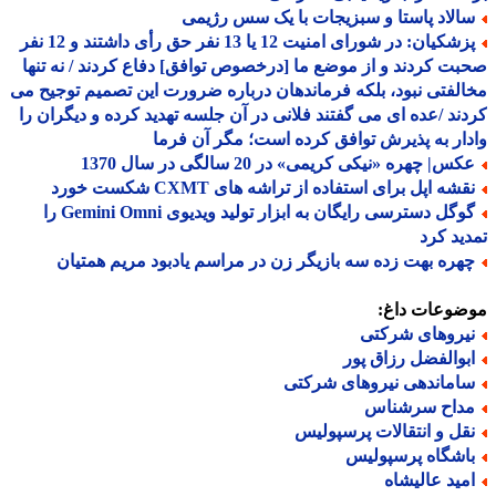
الاد پاستا و سبزیجات با یک سس رژیمی
پزشکیان: در شورای امنیت 12 یا 13 نفر حق رأی داشتند و 12 نفر
ت کردند و از موضع ما [درخصوص توافق] دفاع کردند / نه تنها
لفتی نبود، بلکه فرماندهان درباره ضرورت این تصمیم توجیح می
ند /عده ای می گفتند فلانی در آن جلسه تهدید کرده و دیگران را
ار به پذیرش توافق کرده است؛ مگر آن فرما
س| چهره «نیکی کریمی» در 20 سالگی در سال 1370
شه اپل برای استفاده از تراشه های CXMT شکست خورد
گوگل دسترسی رایگان به ابزار تولید ویدیوی Gemini Omni را
ید کرد
هره بهت زده سه بازیگر زن در مراسم یادبود مریم همتیان
ضوعات داغ:
یروهای شرکتی
بوالفضل رزاق پور
اماندهی نیروهای شرکتی
داح سرشناس
قل و انتقالات پرسپولیس
اشگاه پرسپولیس
مید عالیشاه