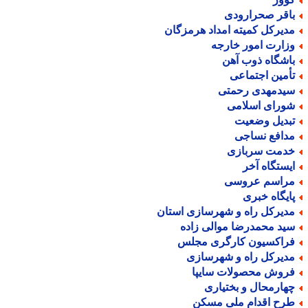
اقر صحرارودی
دیرکل کمیته امداد هرمزگان
زارت امور خارجه
اشگاه ذوب آهن
أمین اجتماعی
یدمهدی رحمتی
ورای اسلامی
بدیل وضعیت
دافع نساجی
دمت سربازی
یستگاه آخر
راسم عروسی
ایگاه خبری
دیرکل راه و شهرسازی استان
ید محمدرضا موالی زاده
راکسیون کارگری مجلس
دیرکل راه و شهرسازی
روش محصولات سایپا
هارمحال و بختیاری
رح اقدام ملی مسکن