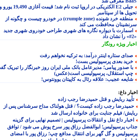
معرفی شد
جیلی E2 الکتریکی در اروپا ثبت نام شد؛ قیمت آغازی 19,490 یورو و
ویل ها از سپتامبر
منطقه خرد شونده (crumple zone) در خودرو چیست و چگونه از
نشینان محافظت می کند
سمارت با دیواره نگاره های شهری طراحی خودروی شهری جدید
بار ویژه
رونگار
دای ستاره اینتر درآمد: به ترکیه نخواهم رفت
رید بعدی پرسپولیس بست!
ا صدور پیامی؛ مدیرعامل بانک ملی ایران روز خبرنگار را تبریک گفت
پ استقلال، پرسپولیسی است(عکس)
ایعه عجیب: علاقه رئال به کاپیتان یوونتوس!
ار داغ:
أیید ربایش و قتل حمیدرضا رجب زاده
میدرضا رجب زاده کیست؟ / قتل هولناک مداح سرشناس پس از
یش/ فیلم جنایت برای خانواده ارسال شد
خبار داغ نقل و انتقالات پرسپولیس | تصمیم نهایی برای گزینه
ب پرسپولیس؛ ابوالفضل رزاق پور سرخ پوش می شود / توافق
پولیس و گل گهر برای انتقال مدافع چپ؛ رزاق پور با امضای