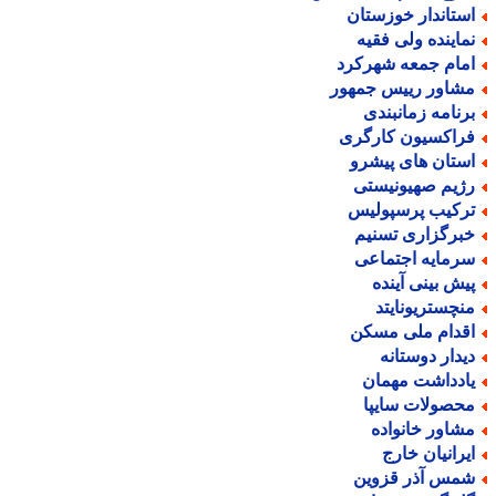
ستاندار خوزستان
ماینده ولی فقیه
مام جمعه شهرکرد
شاور رییس جمهور
رنامه زمانبندی
راکسیون کارگری
ستان های پیشرو
ژیم صهیونیستی
رکیب پرسپولیس
برگزاری تسنیم
رمایه اجتماعی
یش بینی آینده
نچستریونایتد
قدام ملی مسکن
یدار دوستانه
ادداشت مهمان
حصولات سایپا
شاور خانواده
یرانیان خارج
مس آذر قزوین