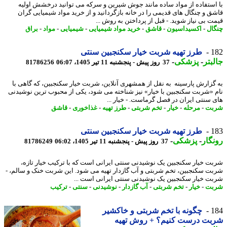
استفاده از مواد ساده مانند جوش شیرین و سرکه می توانید درخشش اولیه
ق و چنگال های قدیمی را در خانه بازگردانید و از خرید مواد شیمیایی گران
ت بی نیاز شوید. - قبل از پرداختن به روش ...
ال
-
اکسیداسیون
-
قاشق
-
خرید مواد شیمیایی
-
شیمیایی
-
مواد
-
براق
1
طرز تهیه شربت خیار سکنجبین سنتی
بتر
-
پزشکی
-
37 روز پیش - پنجشنبه 11 تیر 1405، 06:07
81786256
گزارش پارسینه به نقل از همشهری آنلاین، شربت خیار سکنجبین، که گاهی با
 «شربت سکنجبین با خیار» نیز شناخته می شود، یکی از محبوب ترین نوشیدنی
 سنتی ایران در فصل گرماست. - خیار ...
بت
-
مرحله
-
خیار
-
تخم شربتی
-
طرز تهیه
-
غذاخوری
-
قاشق
1
طرز تهیه شربت خیار سکنجبین سنتی
گار
-
پزشکی
-
37 روز پیش - پنجشنبه 11 تیر 1405، 06:02
81786249
ت خیار سکنجبین یک نوشیدنی سنتی ایرانی است که با ترکیب خیار تازه،
ت سکنجبین، تخم شربتی و آب گازدار تهیه می شود. این شربت خنک و سالم، -
ت خیار سکنجبین یک نوشیدنی سنتی ایرانی است ...
بت
-
خیار
-
تخم شربتی
-
آب گازدار
-
نوشیدنی
-
سنتی
-
ترکیب
1
چگونه با تخم شربتی و خاکشیر
بت درست کنیم؟ + روش تهیه