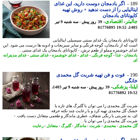
1
اگر بادمجان دوست دارید، این غذای
الیایی را از دست ندهید + روش تهیه
وناتای بادمجان
بتر
-
اقتصادی
-
39 روز پیش - سه شنبه 9 تیر
81776895
1405
وناتای بادمجان یک غذای سنتی سیسیلی ایتالیایی
 که از بادمجان، گوجه فرنگی و سایر سبزیجات و ادویه ها درست می شود. این
ی خوشمزه مملو از طعم ترش، - کاپوناتای بادمجان یک غذای سنتی ...
مجان
-
غذا
-
گوجه فرنگی
-
غذای
-
غذای خوشمزه
-
غذای سنتی
-
غذای مدیترانه
1
فوت و فن تهیه شربت گل محمدی
نگی
ا
-
پزشکی
-
39 روز پیش - سه شنبه 9 تیر 1405،
81776892
19
ت گل محمدی را می توان با گلبرگ های تازه یا
 گل محمدی تهیه کرد و با رعایت چند نکته حرفه
 به شربتی با رنگی شفاف، عطری ماندگار و طعمی متعادل دست یافت. -
ت گل محمدی را می توان با ...
محمدی
-
محمدی
-
شربت
-
ماندگار
-
گلبرگ
-
متعادل
-
رعایت