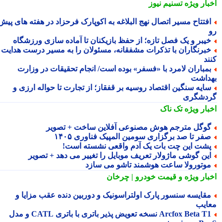
بار ویژه
تسنیم نیوز
فتتاح مسیر اتصال نهج البلاغه به اکوپارک فرحزاد در هفته های پیش
یبر و یک فصل تازه؛ از حفظ بازیکنان تا آماده سازی ورزشگاه
برنگاران با تذکرات مشفقانه، مسئولان را به مسیر درست هدایت
ند
مباران لامرد با «فسفر» بوده است/ انجام تحقیقات در وزارت
داشت
ایه سنگین اقتصاد روسیه بر قفقاز؛ از تجارت تا حواله ارزی و
دشگری
بار ویژه
تک ناک
وگل مترجم هوش مصنوعی آفلاین ساخت + تصویر
فر تا صد برگزاری سومین المپیک فناوری ۱۴۰۵
شت این چت بات یک آدم واقعی نشسته است!
ین گوشی ماژولار تعریف موبایل را تغییر می دهد + تصویر
وتورولا ساعت هوشمند تاشو می سازد
بار ویژه
و قیمت خودرو | چرخان
قایسه سنسور پارک اولتراسونیک و دوربین دنده عقب مزایا و
ایب
Arcfox Beta T1 نسخه تعویض پذیر باتری با باتری CATL و مدل