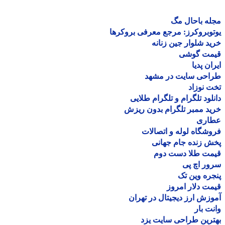
ه باحال مگ
وبروکرز: مرجع معرفی بروکرها
د شلوار جین زنانه
مت گوشی
ان پدیا
احی سایت در مشهد
 نوزاد
لود تلگرام و تلگرام طلایی
د ممبر تلگرام بدون ریزش
اری
شگاه لوله و اتصالات
 زنده جام جهانی
مت طلا دست دوم
ر اچ پی
ره وین تک
ت دلار امروز
زش ارز دیجیتال در تهران
ت بار
رین طراحی سایت یزد