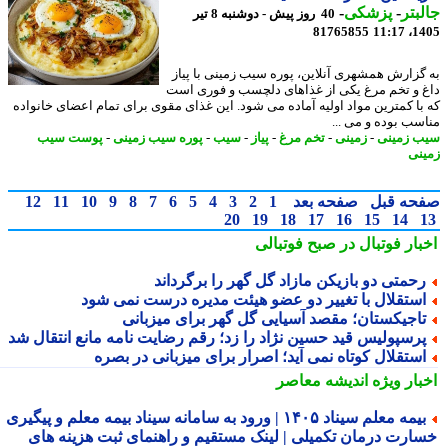
بتر
-
پزشکی
-
40 روز پیش - دوشنبه 8 تیر
81765855
1405
گزارش همشهری آنلاین، پوره سیب زمینی با پیاز
 و تخم مرغ یکی از غذاهای دلچسب و فوری است
با کمترین مواد اولیه آماده می شود. این غذای مقوی برای تمام اعضای خانواده
سب بوده و می ...
 زمینی
-
زمینی
-
تخم مرغ
-
پیاز
-
سیب
-
پوره سیب زمینی
-
پوست سیب
نی
حه قبل
صفحه بعد
1
2
3
4
5
6
7
8
9
10
11
12
20
19
18
17
16
15
14
بار فوتبال در صبح فوتبالی
حمتی دو بازیکن مازاد گل گهر را برگرداند
ستقلال با تغییر دو عضو هیئت مدیره درست نمی شود
اجیکستان؛ مقصد آسیایی گل گهر برای میزبانی
رسپولیس قید حسین نژاد را زد؛ رقم رضایت نامه مانع انتقال شد
ستقلال کوتاه نمی آید؛ اصرار برای میزبانی در بصره
بار ویژه
اندیشه معاصر
بیمه معلم سیناد ۱۴۰۵ | ورود به سامانه سیناد بیمه معلم و پیگیری
ارت درمان تکمیلی | لینک مستقیم و راهنمای ثبت هزینه های