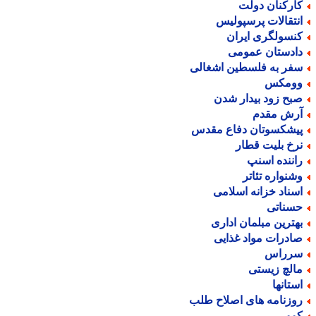
ارکنان دولت
نتقالات پرسپولیس
نسولگری ایران
ادستان عمومی
فر به فلسطین اشغالی
ومکس
بح زود بیدار شدن
رش مقدم
یشکسوتان دفاع مقدس
رخ بلیت قطار
اننده اسنپ
شنواره تئاتر
سناد خزانه اسلامی
سناتی
هترین مبلمان اداری
ادرات مواد غذایی
رراس
الچ زیستی
ستانها
وزنامه های اصلاح طلب
وور