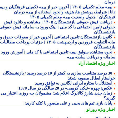
مان
بیمه معلم تکمیلی ۱۴۰۵ | آخرین خبر از بیمه تکمیلی فرهنگیان و بیمه
نا | شرایط، پوشش ها، هزینه و نحوه استفاده از بیمه درمان
هنگیان+ جدول وضعیت بیمه معلم تکمیلی ۱۴۰۵
دریافت فیش حقوقی بازنشستگان ۱۴۰۵ | مشاهده و دانلود فیش
وقی تامین اجتماعی با کد ملی | لینک ورود به سامانه فیش حقوقی
زنشستگان
انون بازنشستگان تامین اجتماعی | آخرین خبر از معوقات حقوق و
مابه التفاوت فروردین و اردیبهشت ۱۴۰۵ | جزئیات پرداخت مطالبات
زنشستگان
حوه مشاهده سوابق بیمه تامین اجتماعی با کد ملی | آموزش ورود به
مانه و دریافت سابقه بیمه
بار ویژه
اقتصاد آزاد
30 درصد متناسب سازی به کمتر از 10 درصد رسید / بازنشستگان
استار ابطال مصوبه شدند
ستقلال با ستاره ایرانی لگانس به توافق رسید
کس| چهره «نیکی کریمی» در 20 سالگی در سال 1370
مان جدید شارژ کالابرگ اعلام شد؛ مشمولان چه روزی اعتبار می
رند؟
ایان بازی تیم های یحیی و علی منصور با کتک کاری!
بار ویژه
روز نو