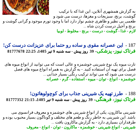
گزارش همشهری آنلاین، این غذا که با ترکیب
ت، برنج، سبزیجات و مغزها، درست می شود و
ی بی نظیر و ظاهری چشم نواز دارد اما با وجود تورم موجود و گرانی گوشت و
ج و آجیل درست کردن شاه ...
-
غذا
-
گوشت
-
درست
-
برنج
-
مخلوط
-
لوبیا
1
این عصرانه مقوی و ساده رو حتما برای عزیزانت درست کن!
اک نیوز
-
پزشکی
-
39 روز پیش - سه شنبه 9 تیر 1405، 22:25
81777678
ت میوه یک نوع شیرینی خوشمزه و عالی است که می توانید از انواع میوه های
 برای تهیه آن استفاده کنید. - به گزارش به همراه انواع میوه های فصل
ت می شود که می تواند ترکیب رنگی بسیار جذابی ...
شمزه
-
انواع
-
توان
-
میوه
-
استفاده
-
گرم
-
عصرانه
1
طرز تهیه یک شیرینی جذاب برای کوچولوهاتون!
اک نیوز
-
فرهنگی
-
39 روز پیش - سه شنبه 9 تیر 1405، 21:15
81777352
ینی ماکارون، یکی از انواع شیرینی های خوشمزه و معروف فرانسوی می
د. این شیرینی به خاطر رنگ و طعم های مختلف و گوناگون بسیار محبوب بوده و
داران بسیاری دارد - به گزارش ماکارون بافت ...
ینی
-
انواع شیرینی
-
خوشمزه
-
ماکارون
-
توان
-
انواع
-
معروف