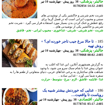
بتر
-
پزشکی
-
38 روز پیش - چهارشنبه 10 تیر
81782054
1405
ت تخم شربتی و خاکشیر یکی از نوشیدنی های
ی و محبوب ایرانی است که در فصل گرما برای
 عطش و خنک کردن بدن بسیار مورد استفاده قرار می گیرد. - شربت تخم
تی و خاکشیر یکی از نوشیدنی های ...
بت
-
تخم شربتی
-
شربتی
-
غذاخوری
-
محبوب ایرانی
-
تخم
-
قاشق
1
تا حالا مرغ جیب تاجر خورده ای؟ +
ش تهیه
بتر
-
پزشکی
-
38 روز پیش - چهارشنبه 10 تیر
81779068
1405
گزارش همشهری آنلاین، این غذا که اغلب به
ان پیش غذا یا شام سبک سرو می شود، با وجود
هت های ساختاری به برخی غذاهای عربی، دنیای متفاوتی از طعم ها را به
ه شما می آورد. - غذایی ساده ...
-
قابلمه
-
قاشق
-
لازم
-
مرغ
-
متوسط
-
حرارت
1
غذایی که خوردنش بیشتر شبیه یک
یاست تا واقعیت…
بتر
-
اقتصادی
-
38 روز پیش - چهارشنبه 10 تیر
81778741
1405