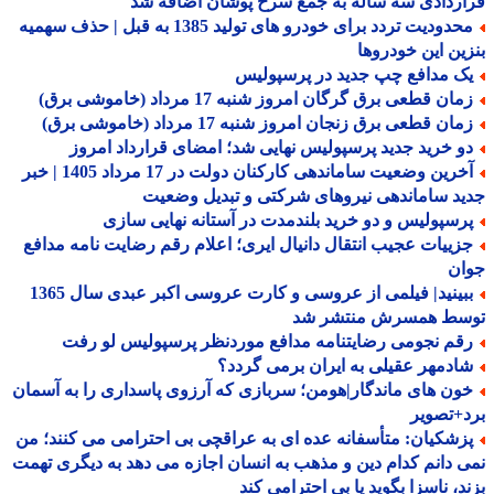
ردادی سه ساله به جمع سرخ پوشان اضافه شد
محدودیت تردد برای خودرو های تولید 1385 به قبل | حذف سهمیه
ین این خودروها
ک مدافع چپ جدید در پرسپولیس
ان قطعی برق گرگان امروز شنبه 17 مرداد (خاموشی برق)
ان قطعی برق زنجان امروز شنبه 17 مرداد (خاموشی برق)
و خرید جدید پرسپولیس نهایی شد؛ امضای قرارداد امروز
آخرین وضعیت ساماندهی کارکنان دولت در 17 مرداد 1405 | خبر
د ساماندهی نیروهای شرکتی و تبدیل وضعیت
رسپولیس و دو خرید بلندمدت در آستانه نهایی سازی
زییات عجیب انتقال دانیال ایری؛ اعلام رقم رضایت نامه مدافع
ان
ببینید| فیلمی از عروسی و کارت عروسی اکبر عبدی سال 1365
سط همسرش منتشر شد
قم نجومی رضایتنامه مدافع موردنظر پرسپولیس لو رفت
ادمهر عقیلی به ایران برمی گردد؟
ون های ماندگار|هومن؛ سربازی که آرزوی پاسداری را به آسمان
+تصویر
زشکیان: متأسفانه عده ای به عراقچی بی احترامی می کنند؛ من
 دانم کدام دین و مذهب به انسان اجازه می دهد به دیگری تهمت
د، ناسزا بگوید یا بی احترامی کند