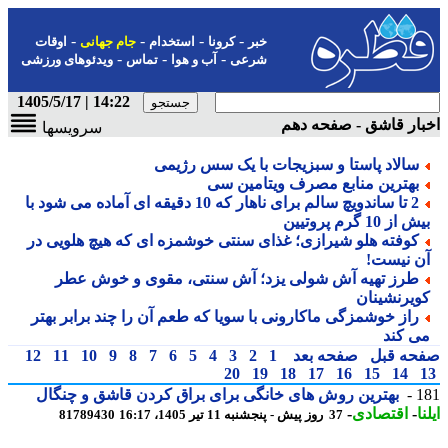
-
-
-
-
خبر
کرونا
استخدام
جام جهانی
اوقات
-
-
-
شرعی
آب و هوا
تماس
ویدئوهای ورزشی
14:22 | 1405/5/17
ار قاشق - صفحه دهم
سرویسها
سالاد پاستا و سبزیجات با یک سس رژیمی
بهترین منابع مصرف ویتامین سی
2 تا ساندویچ سالم برای ناهار که 10 دقیقه ای آماده می شود با
 از 10 گرم پروتیین
کوفته هلو شیرازی؛ غذای سنتی خوشمزه ای که هیچ هلویی در
ن نیست!
طرز تهیه آش شولی یزد؛ آش سنتی، مقوی و خوش عطر
ویرنشینان
راز خوشمزگی ماکارونی با سویا که طعم آن را چند برابر بهتر
ی کند
حه قبل
صفحه بعد
1
2
3
4
5
6
7
8
9
10
11
12
20
19
18
17
16
15
14
1
بهترین روش های خانگی برای براق کردن قاشق و چنگال
ا
-
اقتصادی
-
37 روز پیش - پنجشنبه 11 تیر 1405، 16:17
81789430