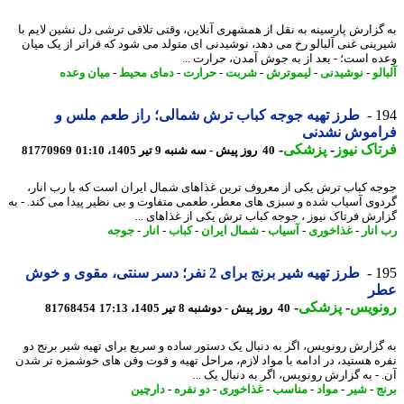
گزارش پارسینه به نقل از همشهری آنلاین، وقتی تلاقی ترشی دل نشین لایم با
ینی غنی آلبالو رخ می دهد، نوشیدنی ای متولد می شود که فراتر از یک میان
ه است؛ - بعد از به جوش آمدن، حرارت ...
لو
-
نوشیدنی
-
لیموترش
-
شربت
-
حرارت
-
دمای محیط
-
میان وعده
1
طرز تهیه جوجه کباب ترش شمالی؛ راز طعم ملس و
اموش نشدنی
اک نیوز
-
پزشکی
-
40 روز پیش - سه شنبه 9 تیر 1405، 01:10
81770969
ه کباب ترش یکی از معروف ترین غذاهای شمال ایران است که با رب انار،
وی آسیاب شده و سبزی های معطر، طعمی متفاوت و بی نظیر پیدا می کند. - به
رش فرتاک نیوز ، جوجه کباب ترش یکی از غذاهای ...
انار
-
غذاخوری
-
آسیاب
-
شمال ایران
-
کباب
-
انار
-
جوجه
1
طرز تهیه شیر برنج برای 2 نفر؛ دسر سنتی، مقوی و خوش
ر
نویس
-
پزشکی
-
40 روز پیش - دوشنبه 8 تیر 1405، 17:13
81768454
گزارش رونویس، اگر به دنبال یک دستور ساده و سریع برای تهیه شیر برنج دو
ه هستید، در ادامه با مواد لازم، مراحل تهیه و فوت وفن های خوشمزه تر شدن
 - به گزارش رونویس، اگر به دنبال یک ...
ج
-
شیر
-
مواد
-
مناسب
-
غذاخوری
-
دو نفره
-
دارچین