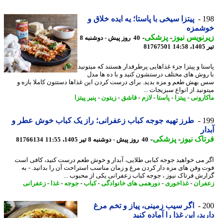
1
پیتزا سیخی با پاستا؛ یه ایده خلاق و
شمزه
نویس نیوز
-
پزشکی
-
40 روز پیش - دوشنبه 8
1
81767501
تا و پیتزا جزء غذاهایی پرطرفدار هستند که میتونید
روش های مختلف درستشون کنید و با ده ها مدل
بهش طعم و مزه بدید. برای درست کردن این غذاها دستتون کاملا بازه و
نید از انواع سبزیجات ...
ارونی
-
پیتزا
-
پاستا
-
لازم
-
قاشق
-
زیتون
-
پنیر پیتزا
1
طرز تهیه جوجه کباب زعفرانی؛ راز یک کباب خوش عطر و
ار
اک نیوز
-
پزشکی
-
40 روز پیش - دوشنبه 8 تیر 1405، 11:55
81766134
 می خواهید جوجه کبابی طلایی، آبدار و خوش طعم درست کنید، کافی است
 وفن های مزه دار کردن مرغ و زمان مناسب استراحت آن را بدانید. - به
رش فرتاک نیوز ، جوجه کباب زعفرانی یکی از محبوب ...
ران
-
غذاخوری
-
دورهمی های خانوادگی
-
کباب
-
جوجه
-
غذا
-
زعفرانی
2
اگر سیب زمینی، پیاز و تخم مرغ
ید، این غذا را آماده کنید