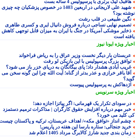
افبک لیگ برتری با پرسپولیس 4 ساله بست
شهید علی لاریجانی در اربعین 1403 در خصوص پزشکیان چه چیزی
شته بود؟
گین طبیعی در قلب رشت
صمیم نهایی نساجی درباره فروش دانیال ایری و کسری طاهری
خایر موشکی آمریکا در جنگ با ایران به میزان قابل توجهی کاهش
فته است
بار ویژه
ایونا نیوز
ربستان بار دیگر نخست وزیر عراق را به ریاض فراخواند
وافق بزرگ پرسپولیس با این بازیکن لو رفت
ریب آبادی هشدار داد؛ پای بیگانگان به دریای خزر باز می شود؟
قا باقر خرازی و عذر بدتر از گناه؛ آیت الله چرا این گونه سخن می
ید؟
ژدهاکش به پرسپولیس پیوست
بار ویژه
سرنویس
ر سودای تکرار یک قهرمانی: اگر پیاتزا اجازه دهد!
بر مهم درباره افزایش حقوق کارگران | مذاکرات ترمیم دستمزد
 کلید می خورد؟
شم انداز «توافق مکه»/ اهداف عربستان، ترکیه و پاکستان چیست؟
رید جنجالی: ستاره بارسا این هفته در پاریس!
مان بندی جدید شارژ کالابرگ مرداد 1405 اعلام شد