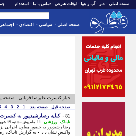
-
-
-
-
-
صفحه اصلی
خبر
آب و هوا
اوقات شرعی
تماس با ما
استخدام
جمعه، 16 مرداد 05
-
-
-
صفحه اصلی
سیاسی
اقتصادی
اجتماعی
اخبار کنسرت علیرضا قربانی - صفحه پ
صفحه قبل
صفحه بعد
1
2
3
4
5
کنایه رضارشیدپور به کنسرت
81 -
-
-
تابناک
ورزشی
11 ماه پیش - شنبه 15 شهریور 1404، 23:20
رضا رشیدپور به حضور معاون اجرایی پز
واکنش نشان داد. - به گزارش تابناک، رض