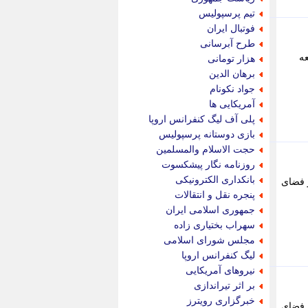
پویه آنلاین
تیم پرسپولیس
پیام نفت
فوتبال ایران
تابناک
طرح آبرسانی
تازه نیوز
ه
هزار تومانی
تبیان
برهان الدین
تجارت نیوز
جواد نکونام
تحریریه
آمریکایی ها
ترابر نیوز
پلی آف لیگ کنفرانس اروپا
ترفندباز
بازی دوستانه پرسپولیس
تریبون اقتصاد
حجت الاسلام والمسلمین
تسنیم نیوز
روزنامه نگار پیشکسوت
تک ناک
بانکداری الکترونیکی
ر فضای
تکراتو
پنجره نقل و انتقالات
توریسم آنلاین
جمهوری اسلامی ایران
تولید نیوز
سهراب بختیاری زاده
تیتر فوری
مجلس شورای اسلامی
تیکنا
لیگ کنفرانس اروپا
جاب ویژن
نیروهای آمریکایی
جار نیوز
بر اثر تیراندازی
جالبتر
خبرگزاری رویترز
ر فضای