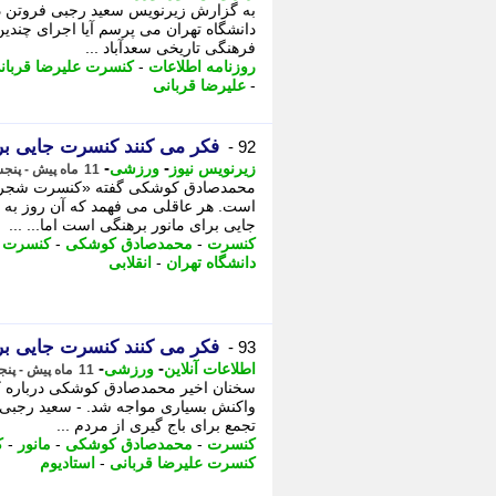
به گزارش زیرنویس سعید رجبی فروتن در
دانشگاه تهران می پرسم آیا اجرای چند
فرهنگی تاریخی سعدآباد ...
روزنامه اطلاعات
-
کنسرت علیرضا قربان
-
علیرضا قربانی
فکر می کنند کنسرت جایی برا
92 -
-
-
زیرنویس نیوز
ورزشی
11 ماه پیش - پنجشنبه 13 شهریور 1404، 16:59
محمدصادق کوشکی گفته «کنسرت شجریان، 
است. هر عاقلی می فهمد که آن روز به 
جایی برای مانور برهنگی است اما... ...
کنسرت
-
محمدصادق کوشکی
-
کنسرت ع
دانشگاه تهران
-
انقلابی
فکر می کنند کنسرت جایی برا
93 -
-
-
اطلاعات آنلاین
ورزشی
11 ماه پیش - پنجشنبه 13 شهریور 1404، 16:50
سخنان اخیر محمدصادق کوشکی درباره کن
واکنش بسیاری مواجه شد. - سعید رجب
تجمع برای باج گیری از مردم ...
کنسرت
-
محمدصادق کوشکی
-
مانور
-
ک
کنسرت علیرضا قربانی
-
استادیوم