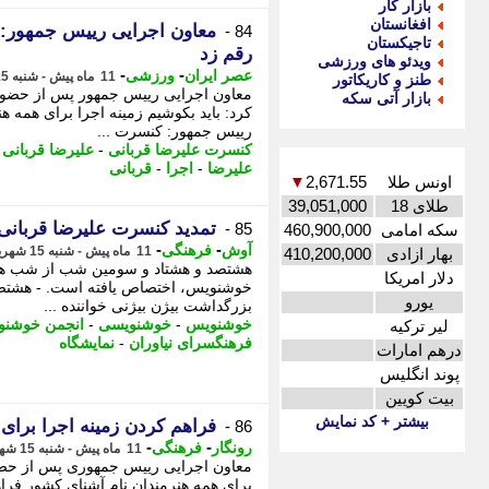
بازار کار
افغانستان
معاون اجرایی رییس جمهور:
84 -
تاجیکستان
رقم زد
ویدئو های ورزشی
-
-
عصر ایران
ورزشی
11 ماه پیش - شنبه 15 شهریور 1404، 17:45
طنز و کاریکاتور
معاون اجرایی رییس جمهور پس از حضور 
بازار آتی سکه
کرد: باید بکوشیم زمینه اجرا برای همه 
رییس جمهور: کنسرت ...
کنسرت علیرضا قربانی
-
علیرضا قربانی
-
علیرضا
-
اجرا
-
قربانی
اونس طلا
2,671.55
▼
طلای 18
39,051,000
تمدید کنسرت علیرضا قربانی 
85 -
سکه امامی
460,900,000
-
-
آوش
فرهنگی
11 ماه پیش - شنبه 15 شهریور 1404، 17:18
بهار ازادی
410,200,000
هشتصد و هشتاد و سومین شب از شب های 
دلار امریکا
خوشنویس، اختصاص یافته است. - هشتصد
یورو
بزرگداشت بیژن بیژنی خواننده ...
خوشنویس
-
خوشنویسی
-
انجمن خوشنوی
لیر ترکیه
فرهنگسرای نیاوران
-
نمایشگاه
درهم امارات
پوند انگلیس
بیت کویین
بیشتر + کد نمایش
فراهم کردن زمینه اجرا برا
86 -
-
-
رونگار
فرهنگی
11 ماه پیش - شنبه 15 شهریور 1404، 15:47
معاون اجرایی رییس جمهوری پس از حضور 
برای همه هنرمندان نام آشنای کشور فراه