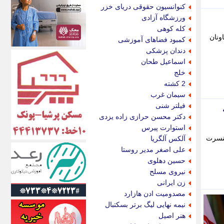
اکونیوز
کنوانسیون حقوقی دریای خزر
الف
ورزشگاه آزادی
انتشار آنلاین
کله کوهی
اندیشه قرن
ونان
کمبود فضاهای آموزشی
اندیشه معاصر
دندان پزشکی
اندیشه ها
اسماعیل طحان
انرژی پرس
خلج
ای استخدام
2 کشته
ایتنا
سیمان غرب
ایراف
فیلتر شنی
ایران آرت
دکتر محسن حرازی زاده یزدی
ایران آنلاین
استوارت پیرس
ایران زندگی
کنسرت
آلکس آلگریا
ایران فوری
علی اصغر مدیر روستا
ایرانی روز
حسین دهلوی
ایرانیتال
نیروی مسلح
ایرنا
زن ایرانی
ایسکانیوز
مصدومیت ادن هازارد
ایسنا
نیمه نهایی لیگ برتر بسکتبال
ایکنا
هنر اصیل
ایلنا