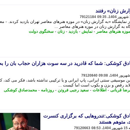
ارش زنان» رفتند
79121184
مایشگاه «به گزارش زنان» در موزه هنرهای معاصر تهران بازدید کردند. - معا
 به گزارش زنان در موزه هنرهای معاصر ...
وزه هنرهای معاصر
-
نمایش
-
بازدید
-
زنان
-
سخنگوی دولت
ادق کوشکی: شما که قادرید در سه سوت هزاران حجاب بان را به
79120840
ین موسیقی سنتی ایرانی، پاپ ایرانی و یا ترکیبی نداشته باشد، فکر می کند، 
لابد رقص و بزن و بکوب است اما کیست ...
ضا قربانی
-
اطلاعات
-
سعید رجبی فروتن
-
روزنامه
-
محمدصادق کوشکی
ادق کوشکی:تندروهایی که برگزاری کنسرت
د، متوهم هستند
79120663