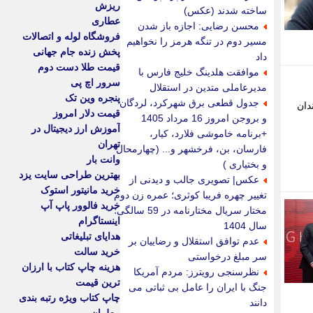
ریزش
ساخته شدند (عکس)
عطاری
محسن رضایی: اجازه باز شدن
فروشگاه لوله و اتصالات
مسیر دوم در تنگه هرمز را نخواهیم
پخش زنده جام جهانی
داد
قیمت طلا دست دوم
موافقت هلدینگ خلیج فارس با
سرور اچ پی
مدیرعاملی متدین در استقلال
پنجره وین تک
جدول قطعی برق شهرکرد، لردگان
دان
قیمت دلار امروز
و بروجن امروز 16 مرداد 1405
آموزش ارز دیجیتال در
+برنامه خاموشی فلارد، کیار،
تهران
فارسان، بن، فرخشهر و... (چهارمحال
وانت بار
و بختیاری )
بهترین طراحی سایت یزد
عکس| تصویری جالب و دیدنی از
خرید مانیتور استوک
تغییر چهره فریبا کوثری؛ عمره زن دوم
خرید فالوور پاپ آپ
مختار سریال مختارنامه در 59 سالگی؛
اینستاگرام
سال 1404
هدایای تبلیغاتی
عدم توافق استقلال و رضاییان بر
خرید سالت
سر مبلغ درخواستی
هزینه چاپ کتاب با ارزان
نظرسنجی رویترز: مردم آمریکا
ترین قیمت
جنگ با ایران را عامل بی ثباتی می
چاپ کتاب ویژه رتبه بندی
دانند