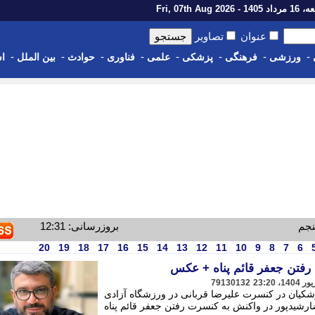
14 - Fri, 07th Aug 2026
عنوان
تصاویر
-
-
-
-
-
-
-
-
ورزشی
فرهنگی
پزشکی
علمی
فناوری
حوادث
بین الملل
اس
نجم
بروزرسانی: 12:31
20
19
18
17
16
15
14
13
12
11
10
9
8
7
6
 رفتن جعفر قائم پناه + عکس
79130132
شکیان در کنسرت علیرضا قربانی در ورزشگاه آزادی
ارشیدپور در واکنش به کنسرت رفتن جعفر قائم پناه