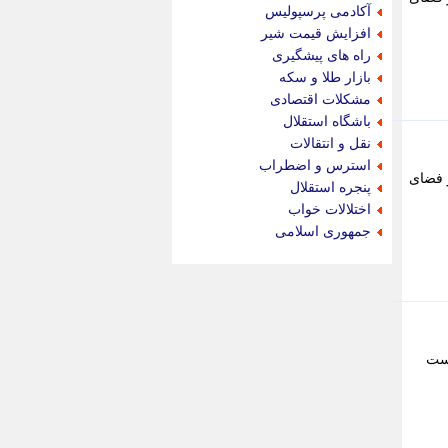
جام جم
آکادمی پرسپولیس
جدید پرس
افزایش قیمت شیر
جماران
راه های پیشگیری
جوان ایرانی
بازار طلا و سکه
جهان مانا
مشکلات اقتصادی
جهان نگر
باشگاه استقلال
جهان نیوز
نقل و انتقالات
چطور
استرس و اضطراب
ر فضای
چمپیونات
پنجره استقلال
چمدون
اختلالات خواب
چه خبر
جمهوری اسلامی
حادثه 24
حرف تو
حوادث پلاس
حوزه نیوز
خبر آنلاین
خبر جنوب
است
خبر سیاسی
خبر گردون
خبر ورزشی
خبرجو