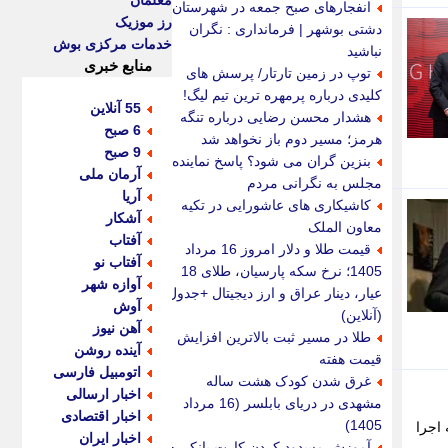
معلمان
انفجارهای صبح جمعه در شهرستان
رز موزیک
دشتی بوشهر | فرمانداری : نگران
خدمات مرکزی بوش
نباشید
منابع خبری
توپ در زمین تارتار/ پرسش های
کلیدی درباره پرمهره ترین تیم لیگ!
55 آنلاین
هشدار محسن رضایی درباره تنگه
6 صبح
هرمز؛ مسیر دوم باز نخواهد شد
9 صبح
بنزین گران می شود؟ پاسخ نماینده
آرمان ملی
مجلس به نگرانی مردم
آریا
کاشیکاری های عاشورایی در تکیه
آشکار
معاون الملک
آفتاب
قیمت طلا و دلار امروز 16 مرداد
آفتاب نو
1405؛ نرخ سکه پارسیان، طلای 18
آوازه شهر
عیار، دینار عراق و ارز دیجیتال +جدول
آوش
(آنلاین)
آهن نیوز
طلا در مسیر ثبت بالاترین افزایش
آینده روشن
قیمت هفته
اتومبیل فارسی
غرق شدن کودک هشت ساله
اخبار ارسالی
مشهدی در دریای بابلسر (16 مرداد
اخبار اقتصادی
1405)
اجرا
اخبار ایران
آموزش مسدود کردن کارت بانکی +