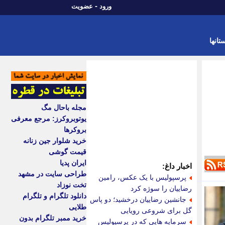
-
ورود
عضویت
تانها
مجله باحال مگ
یوتوبروکرز: مرجع معرفی
بروکرها
خرید شلوار جین زنانه
قیمت گوشی
ایران پدیا
اخبار داغ:
طراحی سایت در مشهد
پرسپولیس با یک عکس، رامین
تخت نوزاد
رضاییان را سوژه کرد
دانلود تلگرام و تلگرام
جانشین رضاییان درخشید؛ دو پاس
طلایی
گل برای شروعی رویایی
خرید ممبر تلگرام بدون
سرمایه هایی که در پرسپولیس