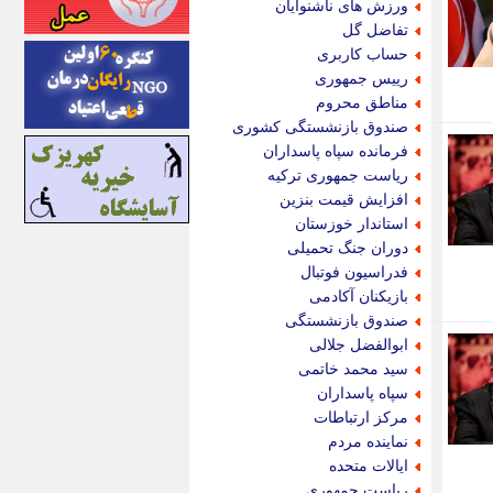
ورزش های ناشنوایان
اینتیتر
تفاضل گل
ایونا نیوز
حساب کاربری
بازتاب آنلاین
رییس جمهوری
باشگاه خبرنگاران
مناطق محروم
باغستان نیوز
صندوق بازنشستگی کشوری
بامبوک
فرمانده سپاه پاسداران
ببین و بخون
ریاست جمهوری ترکیه
بدینسان
افزایش قیمت بنزین
بنکر
استاندار خوزستان
بیت ران
دوران جنگ تحمیلی
پارس فوتبال
فدراسیون فوتبال
پارسینه
بازیکنان آکادمی
پارسینه پلاس
صندوق بازنشستگی
پاز آنلاین
ابوالفضل جلالی
پاس گل
سید محمد خاتمی
پانا
سپاه پاسداران
پرتو نیوز
مرکز ارتباطات
پرسون
نماینده مردم
پنجره نیوز
ایالات متحده
پویامگ
ریاست جمهوری