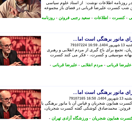
 روزنامه اطلاعات نوشت: از استاد علوم سیاسی
ین شب کنسرت علیرضا قربانی در فضای باز مجموعه
ی
-
کنسرت
-
اطلاعات
-
سعید رجبی فروتن
-
روزنامه
ی مانور برهنگی است اما...
79107224
تجمع برای باج گیری از مردم انقلابی و رهبری
بهانه موسیقی و کنسرت، - فکر می کنند کنسرت
لیرضا قربانی
-
مردم انقلابی
-
علیرضا قربانی
-
ی مانور برهنگی است اما...
79107165
سرت همایون شجریان و قیاس آن با مانور برهنگی با
ی فروتن: محمدصادق کوشکی گفته کنسرت شجریان،
نسرت همایون شجریان
-
ورزشگاه آزادی تهران
-