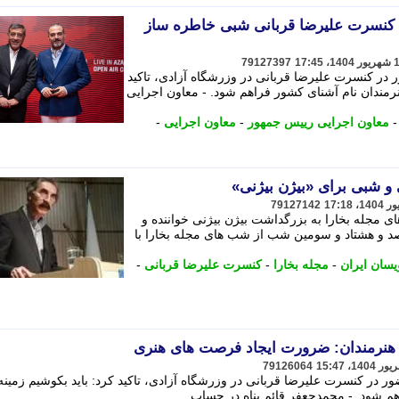
 کنسرت علیرضا قربانی شبی خاطره ساز
79127397
در کنسرت علیرضا قربانی در وزرشگاه آزادی، تاکید
هنرمندان نام آشنای کشور فراهم شود. - معاون اجرایی
معاون اجرایی رییس جمهور
-
معاون اجرایی
-
و شبی برای «بیژن بیژنی»
79127142
مجله بخارا به بزرگداشت بیژن بیژنی خواننده و
 و هشتاد و سومین شب از شب های مجله بخارا با
سان ایران
-
مجله بخارا
-
کنسرت علیرضا قربانی
-
ی هنرمندان: ضرورت ایجاد فرصت های هنری
79126064
در کنسرت علیرضا قربانی در وزرشگاه آزادی، تاکید کرد: باید بکوشیم زمینه 
م شود. - محمدجعفر قائم پناه در حساب ...