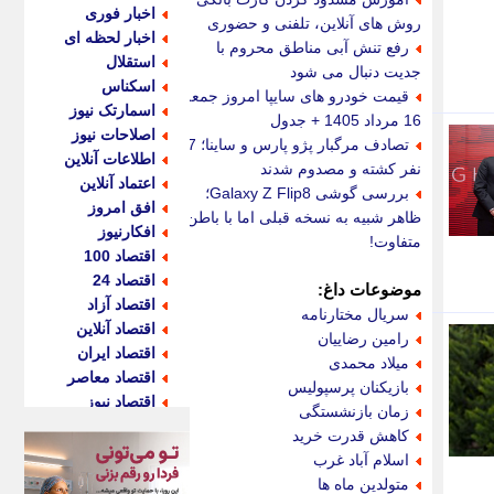
اخبار فوری
روش های آنلاین، تلفنی و حضوری
اخبار لحظه ای
رفع تنش آبی مناطق محروم با
استقلال
جدیت دنبال می شود
اسکناس
قیمت خودرو های سایپا امروز جمعه
اسمارتک نیوز
16 مرداد 1405 + جدول
اصلاحات نیوز
تصادف مرگبار پژو پارس و ساینا؛ 7
اطلاعات آنلاین
نفر کشته و مصدوم شدند
اعتماد آنلاین
بررسی گوشی Galaxy Z Flip8؛
افق امروز
ظاهر شبیه به نسخه قبلی اما با باطن
افکارنیوز
متفاوت!
اقتصاد 100
اقتصاد 24
موضوعات داغ:
اقتصاد آزاد
سریال مختارنامه
اقتصاد آنلاین
رامین رضاییان
اقتصاد ایران
میلاد محمدی
اقتصاد معاصر
بازیکنان پرسپولیس
اقتصاد نیوز
زمان بازنشستگی
اکو ایران
کاهش قدرت خرید
اکوفارس
اسلام آباد غرب
اکونگار
متولدین ماه ها