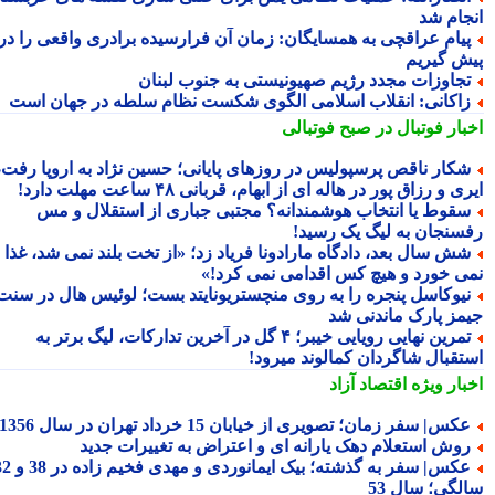
جام شد
یام عراقچی به همسایگان: زمان آن فرارسیده برادری واقعی را در
ش گیریم
جاوزات مجدد رژیم صهیونیستی به جنوب لبنان
اکانی: انقلاب اسلامی الگوی شکست نظام سلطه در جهان است
بار فوتبال در صبح فوتبالی
کار ناقص پرسپولیس در روزهای پایانی؛ حسین نژاد به اروپا رفت،
ی و رزاق پور در هاله ای از ابهام، قربانی ۴۸ ساعت مهلت دارد!
قوط یا انتخاب هوشمندانه؟ مجتبی جباری از استقلال و مس
سنجان به لیگ یک رسید!
ش سال بعد، دادگاه مارادونا فریاد زد؛ «از تخت بلند نمی شد، غذا
ی خورد و هیچ کس اقدامی نمی کرد!»
یوکاسل پنجره را به روی منچستریونایتد بست؛ لوئیس هال در سنت
مز پارک ماندنی شد
تمرین نهایی رویایی خیبر؛ ۴ گل در آخرین تدارکات، لیگ برتر به
تقبال شاگردان کمالوند میرود!
بار ویژه
اقتصاد آزاد
کس| سفر زمان؛ تصویری از خیابان 15 خرداد تهران در سال 1356
وش استعلام دهک یارانه ای و اعتراض به تغییرات جدید
عکس| سفر به گذشته؛ بیک ایمانوردی و مهدی فخیم زاده در 38 و 32
لگی؛ سال 53