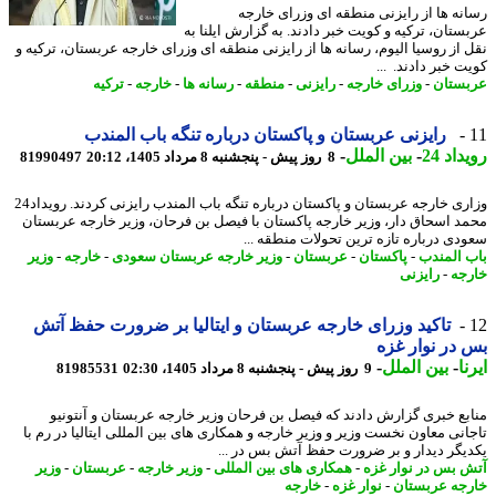
نه ها از رایزنی منطقه ای وزرای خارجه
ستان، ترکیه و کویت خبر دادند. به گزارش ایلنا به
 از روسیا الیوم، رسانه ها از رایزنی منطقه ای وزرای خارجه عربستان، ترکیه و
 خبر دادند. ...
ستان
-
وزرای خارجه
-
رایزنی
-
منطقه
-
رسانه ها
-
خارجه
-
ترکیه
رایزنی عربستان و پاکستان درباره تنگه باب المندب
اد 24
-
بین الملل
-
8 روز پیش - پنجشنبه 8 مرداد 1405، 20:12
81990497
وزاری خارجه عربستان و پاکستان درباره تنگه باب المندب رایزنی کردند. رویداد24
د اسحاق دار، وزیر خارجه پاکستان با فیصل بن فرحان، وزیر خارجه عربستان
دی درباره تازه ترین تحولات منطقه ...
 المندب
-
پاکستان
-
عربستان
-
وزیر خارجه عربستان سعودی
-
خارجه
-
وزیر
جه
-
رایزنی
تاکید وزرای خارجه عربستان و ایتالیا بر ضرورت حفظ آتش
در نوار غزه
ا
-
بین الملل
-
9 روز پیش - پنجشنبه 8 مرداد 1405، 02:30
81985531
بع خبری گزارش دادند که فیصل بن فرحان وزیر خارجه عربستان و آنتونیو
انی معاون نخست وزیر و وزیر خارجه و همکاری های بین المللی ایتالیا در رم با
یگر دیدار و بر ضرورت حفظ آتش بس در ...
 بس در نوار غزه
-
همکاری های بین المللی
-
وزیر خارجه
-
عربستان
-
وزیر
جه عربستان
-
نوار غزه
-
خارجه