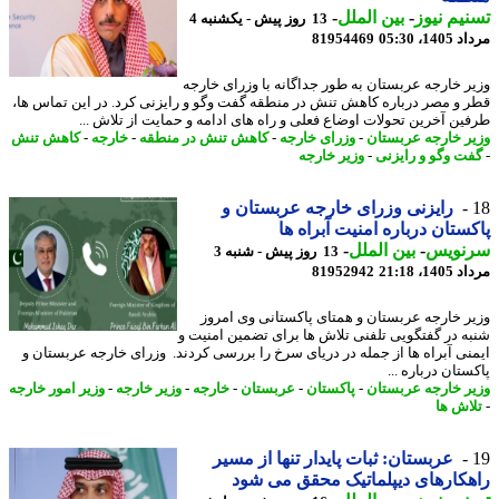
یم نیوز
-
بین الملل
-
13 روز پیش - یکشنبه 4
1، 05:30
81954469
ر خارجه عربستان به طور جداگانه با وزرای خارجه
 و مصر درباره کاهش تنش در منطقه گفت وگو و رایزنی کرد. در این تماس ها،
ین آخرین تحولات اوضاع فعلی و راه های ادامه و حمایت از تلاش ...
ر خارجه عربستان
-
وزرای خارجه
-
کاهش تنش در منطقه
-
خارجه
-
کاهش تنش
ت وگو و رایزنی
-
وزیر خارجه
رایزنی وزرای خارجه عربستان و
ستان درباره امنیت آبراه ها
نویس
-
بین الملل
-
13 روز پیش - شنبه 3
1، 21:18
81952942
ر خارجه عربستان و همتای پاکستانی وی امروز
ه در گفتگویی تلفنی تلاش ها برای تضمین امنیت و
نی آبراه ها از جمله در دریای سرخ را بررسی کردند. وزرای خارجه عربستان و
تان درباره ...
ر خارجه عربستان
-
پاکستان
-
عربستان
-
خارجه
-
وزیر خارجه
-
وزیر امور خارجه
اش ها
عربستان: ثبات پایدار تنها از مسیر
کارهای دیپلماتیک محقق می شود