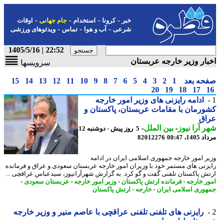
-
-
-
-
خبر
کرونا
استخدام
جام جهانی
اوقات
-
-
-
شرعی
آب و هوا
تماس
ویدئوهای ورزشی
22:52 | 1405/5/16
ار وزیر خارجه عربستان
سرویسها
حه بعد
1
2
3
4
5
6
7
8
9
10
11
12
13
14
15
20
19
18
17
ادامه رایزنی های وزیر امور خارجه
رمان با مقامات عربستان، پاکستان و
اق
 آرا نیوز
-
بین الملل
-
5 روز پیش - دوشنبه 12
1، 00:47
82012276
ر امور خارجه جمهوری اسلامی ایران در ادامه
زنی های مستمر خود با وزیران امور خارجه عربستان سعودی و عراق و فرمانده
ش پاکستان تلفنی گفت و گو کرد. به گزارش شهرآرانیوز، سیدعباس عراقچی ...
ر خارجه
-
فرمانده ارتش پاکستان
-
وزیر امور خارجه
-
عربستان سعودی
-
وری اسلامی ایران
-
خارجه
-
ارتش پاکستان
رایزنی های تلفنی تلفنی عراقچی با عاصم منیر و وزیر خارجه