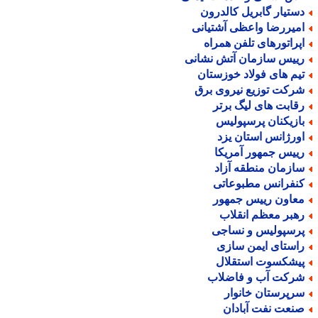
ستیار گابریل کالدرون
میررضا واعظی آشتیانی
پراتورهای تلفن همراه
ییس سازمان آتش نشانی
یم های فولاد خوزستان
رکت توزیع نیروی برق
قابت های لیگ برتر
ازیکنان پرسپولیس
ورژانس استان یزد
ییس جمهور آمریکا
ازمان منطقه آزاد
نفرانس مطبوعاتی
عاون رییس جمهور
هبر معظم انقلاب
رسپولیس و نساجی
استای ایمن سازی
یشکسوت استقلال
رکت آب و فاضلاب
رپرستان خانوار
نعت نفت آبادان