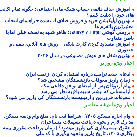
موزش حذف دائمی حساب شبکه های اجتماعی؛ چگونه تمام اکانت
ی خود را دیلیت کنیم؟
هترین اپلیکیشن خرید و فروش طلای آب شده + راهنمای انتخاب
تبرترین پلتفرم ها
بررسی گوشی Galaxy Z Flip8؛ ظاهر شبیه به نسخه قبلی اما با
طن متفاوت!
موزش مسدود کردن کارت بانکی + روش های آنلاین، تلفنی و
وری
هترین شغل های هوش مصنوعی در سال ۲۰۲۶
بار ویژه
روز نو
دعای جدید ترامپ درباره استفاده کردن از نفت ایران
مان واریز معوقات بازنشستگان مشخص شد؟
یام اردوغان پس از امضای توافق دفاعی مکه
رامستانی که بیشتر شبیه باغ به نظر می رسد
عوقات فروردین و اردیبهشت بازنشستگان کی واریز می شود؟
بار ویژه
اندیشه معاصر
وام اجاره مسکن ۱۴۰۵ | شرایط ثبت نام، مبلغ وام ودیعه مسکن،
ارک لازم و نحوه دریافت تسهیلات مستاجران
قوق بیمه بیکاری کی واریز میشود؟ | زمان پرداخت مقرری بیمه
تاریخ واریز و نحوه پیگیری با کد ملی