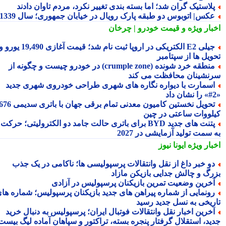
لاستیک گران شد؛ اما بسته بندی تغییر نکرد، مردم تاوان دادند
کس| اتوبوس دو طبقه پارک رویال در خیابان جمهوری؛ سال 1339
بار ویژه
و قیمت خودرو | چرخان
جیلی E2 الکتریکی در اروپا ثبت نام شد؛ قیمت آغازی 19,490 یورو و
ویل ها از سپتامبر
منطقه خرد شونده (crumple zone) در خودرو چیست و چگونه از
نشینان محافظت می کند
سمارت با دیواره نگاره های شهری طراحی خودروی شهری جدید
تحویل نخستین کامیون معدنی تمام برقی جهان با باتری سدیمی 676
لووات ساعتی در چین
پتنت های جدید BYD برای باتری حالت جامد دو الکترولیتی؛ حرکت
سمت تولید آزمایشی در 2027
بار ویژه
ایونا نیوز
و خبر داغ از نقل وانتقالات پرسپولیسی ها؛ ناکامی در یک جذب
رگ و چالش جدایی بازیکن مازاد
خرین وضعیت تمرین بازیکنان پرسپولیس در آزادی
ونمایی از شماره پیراهن های جدید بازیکنان پرسپولیس؛ شماره های
ریخی به نسل جدید رسید
خرین اخبار نقل وانتقالات فوتبال ایران؛ پرسپولیس به دنبال خرید
ید، استقلال گرفتار پنجره بسته، تراکتور و سپاهان آماده لیگ بیست