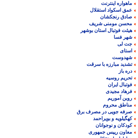
اهواره اینترنت
مق اسکواد استقلال
ادق رنجکشان
حسن مومنی شریف
یئت فوتبال استان بوشهر
هر فسا
ت لی
ستای
هدوست
شدید مبارزه با سرقت
ره باز
حریم روسیه
وتبال ایران
رهاد مجیدی
وبن آموریم
ناطق محروم
رفه جویی در مصرف برق
هگیلویه و بویراحمد
ودکان و نوجوانان
عاون رییس جمهوری