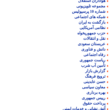
واداران استقلال
جموعه تلویزیونی
اره 10 پرسپولیس
بکه های اجتماعی
ازگشت به ایران
ظامی آمریکایی
زب جمهوریخواه
قل و انتقالات
ربستان سعودی
انش و فناوری
فاه اجتماعی
یاست جمهوری
أمین آب شرب
زارش بازار
رویج فرهنگ
سن عابدینی
عاون سیاسی
هره برداری
ییس جمهوری
رداخت حقوق
تش نشانی و خدمات ایمنی