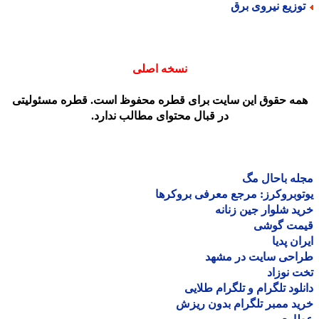
وزیع نیروی برق
نسخه اصلی
مه حقوق این سایت برای قطره محفوظ است. قطره مسئولیتی
در قبال محتوای مطالب ندارد.
ه باحال مگ
وبروکرز: مرجع معرفی بروکرها
د شلوار جین زنانه
مت گوشی
ان پدیا
احی سایت در مشهد
 نوزاد
لود تلگرام و تلگرام طلایی
د ممبر تلگرام بدون ریزش