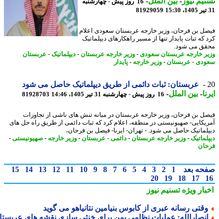
یم نیوز
-
بین الملل
-
16 روز پیش - چهارشنبه
81929059
ل بن فرحان، وزیر خارجه عربستان سعودی اعلام
 که ثبات پایدار تنها از مسیر راهکارهای دیپلماتیک
ق می شود.
ر خارجه عربستان سعودی
-
وزیر خارجه عربستان
-
دیپلماتیک
-
عربستان
ودی
-
عربستان
-
وزیر خارجه
-
پایدار
عربستان: ثبات دائمی از طریق دیپلماتیک حاصل می شود
ا
-
بین الملل
-
16 روز پیش - چهارشنبه 31 تیر 1405، 14:46
81928703
ل بن فرحان، وزیر خارجه عربستان در میانه تنش های ناشی از تجاوزات
یکایی- صهیونیستی در منطقه، اعلام کرد که ثبات دائمی از طریق راه حل های
لماتیک حاصل می شود. - تهران- ایرنا- فیصل بن فرحان،
لماتیک
-
وزیر خارجه عربستان
-
دائمی
-
عربستان
-
وزیر خارجه
-
صهیونیستی
-
ان
حه بعد
1
2
3
4
5
6
7
8
9
10
11
12
13
14
15
20
19
18
17
بار ویژه
تسنیم نیوز
قتی رسانه عبری از کابوس بنیامین نتانیاهو می گوید
نصارالله: عملیات نظامی یمن برای خنثی سازی نقشه های عربستان