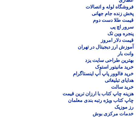
اری
شگاه لوله و اتصالات
 زنده جام جهانی
مت طلا دست دوم
ر اچ پی
ره وین تک
ت دلار امروز
زش ارز دیجیتال در تهران
ت بار
رین طراحی سایت یزد
د مانیتور استوک
د فالوور پاپ آپ اینستاگرام
یای تبلیغاتی
ید سالت
نه چاپ کتاب با ارزان ترین قیمت
 کتاب ویژه رتبه بندی معلمان
موزیک
مات مرکزی بوش