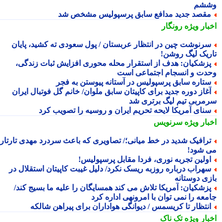
شم
قصد جدید مدافع سابق پرسپولیس مشخص شد
بار ویژه
رونگار
رنوشت چین در انتظار عربستان / پول سعودی ته کشید، پایان
ریک لیگ روشن!
زشکیان: هدف از استقرار محله محوری افزایش ثبات زندگی،
دت و انسجام اجتماعی است
تاره سابق پرسپولیس در آستانه پیوستن به فجر
غاز دوره جدید برای کاپیتان سابق ملوان/ خانم گل فوتبال ایران
مربی تیم لیگ برتری شد
نای آمریکا لایحه تحریم ایران و روسیه را تصویب کرد
بار ویژه
سرنویس
رافیک شدید در خط میانی؛/ تصاویری که باعث سردرد مهدی تارتار
 شود!
ولین تجربه نوری، فردا مقابل پرسپولیس!
هراب درباره روزبه ریسک نکرد/ دلیل غیبت کاپیتان استقلال در
زی دوستانه
زشکیان: آمریکا تلاش می کند همسایگان را علیه ما بسیج کند/
معه را نمی توان با امرونهی اداره کرد
نتظار تا کریسمس / دیوانگی هواداران برای پیراهن شالکه
بار ویژه
تک ناک