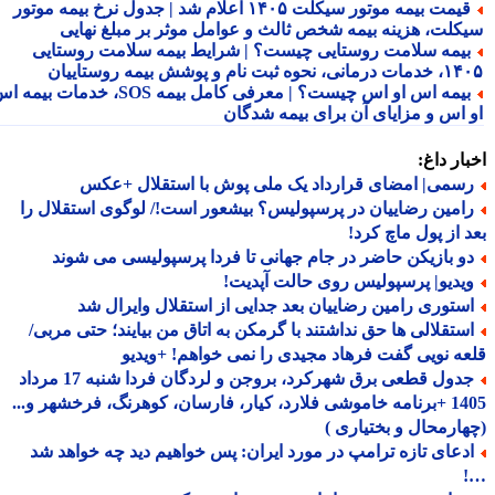
قیمت بیمه موتور سیکلت ۱۴۰۵ اعلام شد | جدول نرخ بیمه موتور
کلت، هزینه بیمه شخص ثالث و عوامل موثر بر مبلغ نهایی
یمه سلامت روستایی چیست؟ | شرایط بیمه سلامت روستایی
نحوه ثبت نام و پوشش بیمه روستاییان
بیمه اس او اس چیست؟ | معرفی کامل بیمه SOS، خدمات بیمه اس
 اس و مزایای آن برای بیمه شدگان
ار داغ:
سمی| امضای قرارداد یک ملی پوش با استقلال +عکس
امین رضاییان در پرسپولیس؟ بیشعور است!/ لوگوی استقلال را
 از پول ماچ کرد!
و بازیکن حاضر در جام جهانی تا فردا پرسپولیسی می شوند
یدیو| پرسپولیس روی حالت آپدیت!
ستوری رامین رضاییان بعد جدایی از استقلال وایرال شد
ستقلالی ها حق نداشتند با گرمکن به اتاق من بیایند؛ حتی مربی/
ه نویی گفت فرهاد مجیدی را نمی خواهم! +ویدیو
جدول قطعی برق شهرکرد، بروجن و لردگان فردا شنبه 17 مرداد
1405 +برنامه خاموشی فلارد، کیار، فارسان، کوهرنگ، فرخشهر و...
ارمحال و بختیاری )
دعای تازه ترامپ در مورد ایران: پس خواهیم دید چه خواهد شد