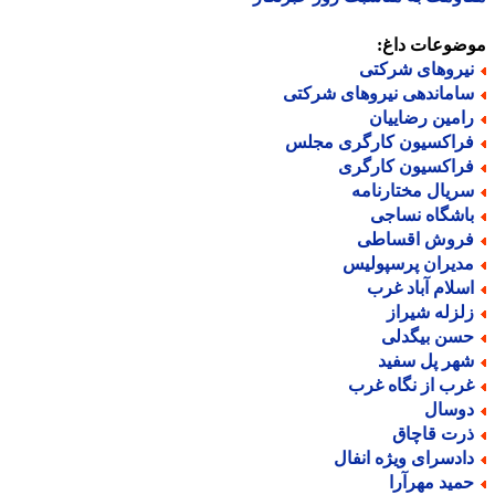
ضوعات داغ:
یروهای شرکتی
اماندهی نیروهای شرکتی
امین رضاییان
راکسیون کارگری مجلس
راکسیون کارگری
ریال مختارنامه
اشگاه نساجی
روش اقساطی
دیران پرسپولیس
سلام آباد غرب
لزله شیراز
سن بیگدلی
هر پل سفید
رب از نگاه غرب
وسال
رت قاچاق
ادسرای ویژه انفال
مید مهرآرا