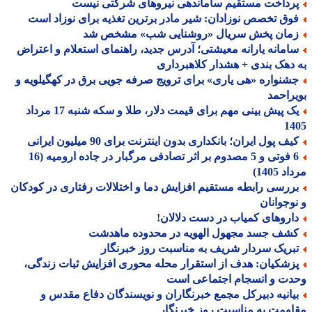
رداخت مستقیم ساماندهی نیروهای شرکتی نیست
وق تخصص نوزادان: شیر مادر برترین تغذیه برای نوزاد است
مان پخش سریال «روشنایی شب» مشخص شد
امانه یارانه معیشتی؛ آدرس جدید، راهنمای استعلام و اعتراض
دهک بندی + هشدار کلاهبرداری
شنواره «هی یاری» برای ترویج صرفه جویی برق در کهگیلویه و
راحمد
یک پیش بینی مهم برای قیمت دلار، طلا و سکه شنبه 17 مرداد
14
ف پول ایران؛ بانکداری بدون اینترنت برای 90 میلیون ایرانی
6 فوتی و 5 مصدوم بر اثر تصادفی مرگبار در جاده ارومیه (16
 1405)
ررسی رابطه مستقیم افزایش دما و اختلالات رفتاری در کودکان
وجوانان
اروهای کمیاب در دست دلالان!
شف جسد مجهول الهویه در محدوده ماهدشت
بریک سردار شریف به مناسبت روز خبرنگار
زشکیان: هدف از استقرار محله محوری افزایش ثبات زندگی،
دت و انسجام اجتماعی است
یانیه دبیرکل مجمع خبرنگاران و نویسندگان دفاع مقدس و
ومت به مناسبت روز خبرنگار