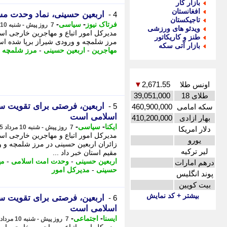
بازار کار
افغانستان
اربعین حسینی، نماد وحدت مس
4 -
تاجیکستان
-
-
فرتاک نیوز
سیاسی
7 روز پیش - شنبه 10 مرداد 1405، 11:20
ویدئو های ورزشی
مدیرکل امور اتباع و مهاجرین خارجی اس
طنز و کاریکاتور
مرز شلمچه و ورودی شیراز برپا شده اس
بازار آتی سکه
مهاجرین
-
اربعین حسینی
-
مرز شلمچه
-
اونس طلا
2,671.55
▼
طلای 18
39,051,000
اربعین، فرصتی برای تقویت 
5 -
سکه امامی
460,900,000
اسلامی است
بهار ازادی
410,200,000
-
-
ایکنا
سیاسی
7 روز پیش - شنبه 10 مرداد 1405، 10:52
دلار امریکا
مدیرکل امور اتباع و مهاجرین خارجی ا
یورو
زائران اربعین حسینی در مرز شلمچه و 
لیر ترکیه
مقیم استان خبر داد ...
اربعین حسینی
-
وحدت امت اسلامی
-
مه
درهم امارات
حسینی
-
مدیرکل امور
پوند انگلیس
بیت کویین
بیشتر + کد نمایش
اربعین، فرصتی برای تقویت 
6 -
اسلامی است
-
-
ایسنا
اجتماعی
7 روز پیش - شنبه 10 مرداد 1405، 10:45