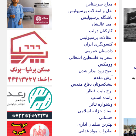
اکونیوز
مداح سرشناس
الف
نقل و انتقالات پرسپولیس
انتشار آنلاین
باشگاه پرسپولیس
اندیشه قرن
امید عالیشاه
اندیشه معاصر
کارکنان دولت
اندیشه ها
انتقالات پرسپولیس
انرژی پرس
کنسولگری ایران
ای استخدام
دادستان عمومی
ایتنا
سفر به فلسطین اشغالی
ایراف
وومکس
ایران آرت
صبح زود بیدار شدن
ایران آنلاین
ر به
آرش مقدم
ایران زندگی
پیشکسوتان دفاع مقدس
ایران فوری
نرخ بلیت قطار
ایرانی روز
راننده اسنپ
ایرانیتال
وشنواره تئاتر
ایرنا
اسناد خزانه اسلامی
ایسکانیوز
حسناتی
ایسنا
بهترین مبلمان اداری
ایکنا
صادرات مواد غذایی
ایلنا