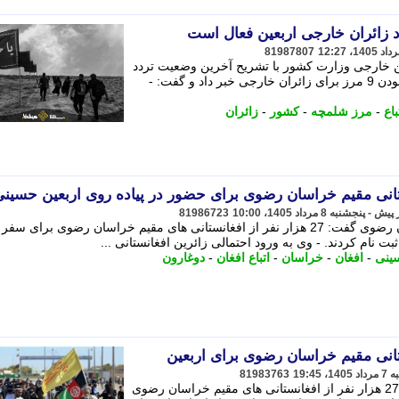
81987807
ین خارجی وزارت کشور با تشریح آخرین وضعیت تردد
اتباع خارجی برای سفر اربعین، از فعال بودن 9 مرز برای زائران خارجی خبر داد و گفت: -
باع
-
مرز شلمچه
-
کشور
-
زائران
81986723
مدیرکل اتباع و مهاجرین خارجی خراسان رضوی گفت: 27 هزار نفر از افغانستانی های مقیم خراسان رضوی برای سف
نام کردند. - وی به ورود احتمالی زائرین افغانستانی ...
ینی
-
افغان
-
خراسان
-
اتباع افغان
-
دوغارون
81983763
مدیرکل اتباع خراسان رضوی از ثبت نام 27 هزار نفر از افغانستانی های مقیم خراسان رضوی