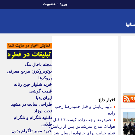
-
ورود
عضویت
تانها
مجله باحال مگ
یوتوبروکرز: مرجع معرفی
بروکرها
خرید شلوار جین زنانه
قیمت گوشی
ایران پدیا
اخبار داغ:
طراحی سایت در مشهد
تأیید ربایش و قتل حمیدرضا رجب
تخت نوزاد
زاده
دانلود تلگرام و تلگرام
حمیدرضا رجب زاده کیست؟ / قتل
طلایی
هولناک مداح سرشناس پس از ربایش/
خرید ممبر تلگرام بدون
فیلم جنایت برای خانواده ارسال شد