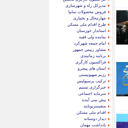
پویه آنلاین
مدیرکل راه و شهرسازی
پیام نفت
فروش محصولات سایپا
تابناک
چهارمحال و بختیاری
تازه نیوز
طرح اقدام ملی مسکن
تبیان
استاندار خوزستان
تجارت نیوز
نماینده ولی فقیه
تحریریه
امام جمعه شهرکرد
ترابر نیوز
مشاور رییس جمهور
ترفندباز
برنامه زمانبندی
تریبون اقتصاد
فراکسیون کارگری
تسنیم نیوز
استان های پیشرو
تک ناک
رژیم صهیونیستی
تکراتو
ترکیب پرسپولیس
توریسم آنلاین
خبرگزاری تسنیم
تولید نیوز
سرمایه اجتماعی
تیتر فوری
پیش بینی آینده
تیکنا
منچستریونایتد
جاب ویژن
اقدام ملی مسکن
جار نیوز
دیدار دوستانه
جالبتر
یادداشت مهمان