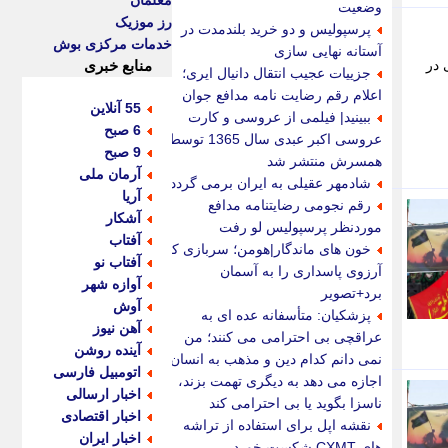
معلمان
وضعیت
رز موزیک
پرسپولیس و دو خرید بلندمدت در
خدمات مرکزی بوش
آستانه نهایی سازی
 در
منابع خبری
جزییات عجیب انتقال دانیال ایری؛
اعلام رقم رضایت نامه مدافع جوان
55 آنلاین
ببینید| فیلمی از عروسی و کارت
6 صبح
عروسی اکبر عبدی سال 1365 توسط
9 صبح
همسرش منتشر شد
آرمان ملی
شادمهر عقیلی به ایران برمی گردد؟
آریا
رقم نجومی رضایتنامه مدافع
آشکار
موردنظر پرسپولیس لو رفت
آفتاب
خون های ماندگار|هومن؛ سربازی که
آفتاب نو
آرزوی پاسداری را به آسمان
آوازه شهر
برد+تصویر
آوش
پزشکیان: متأسفانه عده ای به
آهن نیوز
عراقچی بی احترامی می کنند؛ من
آینده روشن
نمی دانم کدام دین و مذهب به انسان
اتومبیل فارسی
اجازه می دهد به دیگری تهمت بزند،
اخبار ارسالی
ناسزا بگوید یا بی احترامی کند
اخبار اقتصادی
نقشه اپل برای استفاده از تراشه
اخبار ایران
های CXMT شکست خورد