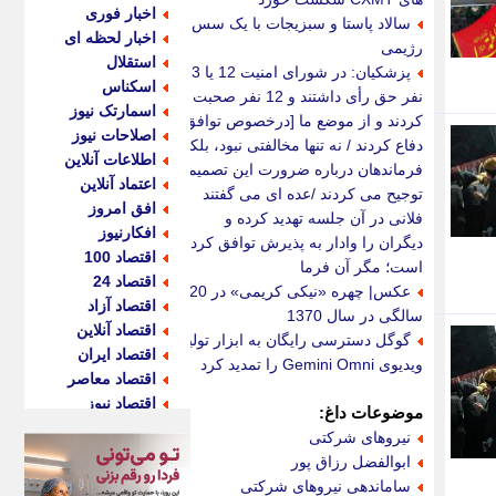
اخبار فوری
سالاد پاستا و سبزیجات با یک سس
اخبار لحظه ای
رژیمی
استقلال
پزشکیان: در شورای امنیت 12 یا 13
اسکناس
نفر حق رأی داشتند و 12 نفر صحبت
اسمارتک نیوز
کردند و از موضع ما [درخصوص توافق]
اصلاحات نیوز
دفاع کردند / نه تنها مخالفتی نبود، بلکه
اطلاعات آنلاین
فرماندهان درباره ضرورت این تصمیم
اعتماد آنلاین
توجیح می کردند /عده ای می گفتند
افق امروز
فلانی در آن جلسه تهدید کرده و
افکارنیوز
دیگران را وادار به پذیرش توافق کرده
اقتصاد 100
است؛ مگر آن فرما
اقتصاد 24
عکس| چهره «نیکی کریمی» در 20
اقتصاد آزاد
سالگی در سال 1370
اقتصاد آنلاین
گوگل دسترسی رایگان به ابزار تولید
اقتصاد ایران
ویدیوی Gemini Omni را تمدید کرد
اقتصاد معاصر
اقتصاد نیوز
موضوعات داغ:
اکو ایران
نیروهای شرکتی
اکوفارس
ابوالفضل رزاق پور
اکونگار
ساماندهی نیروهای شرکتی