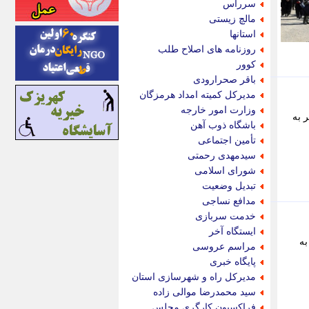
سرراس
اینتیتر
مالچ زیستی
ایونا نیوز
استانها
بازتاب آنلاین
روزنامه های اصلاح طلب
باشگاه خبرنگاران
کوور
باغستان نیوز
باقر صحرارودی
بامبوک
مدیرکل کمیته امداد هرمزگان
ببین و بخون
وزارت امور خارجه
 سفر به
بدینسان
باشگاه ذوب آهن
بنکر
تأمین اجتماعی
بیت ران
سیدمهدی رحمتی
پارس فوتبال
شورای اسلامی
پارسینه
تبدیل وضعیت
پارسینه پلاس
مدافع نساجی
پاز آنلاین
خدمت سربازی
پاس گل
ایستگاه آخر
پانا
ر به
مراسم عروسی
پرتو نیوز
پایگاه خبری
پرسون
مدیرکل راه و شهرسازی استان
پنجره نیوز
سید محمدرضا موالی زاده
پویامگ
فراکسیون کارگری مجلس