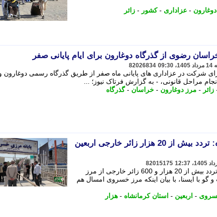
دوغارون
-
عزاداری
-
کشور
-
زائر
82026834
ه برای شرکت در عزاداری های پایانی ماه صفر از طریق گذرگاه رسمی دوغارون و
ام مراحل قانونی، - به گزارش فرتاک نیوز؛ ...
زائر
-
مرز دوغارون
-
خراسان
-
گذرگاه
جانشین ستاد اربعین کرمانشاه: تردد بیش از 20 هزار زائر خارجی اربعین
82015175
جانشین ستاد اربعین استان کرمانشاه از تردد بیش از 20 هزار و 600 زائر خارجی از مرز
 گو با ایسنا، با بیان اینکه مرز خسروی امسال هم
روی
-
اربعین
-
استان کرمانشاه
-
هزار