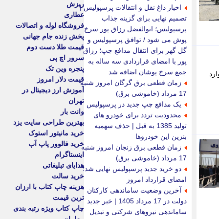
ریزش
اخبار داغ نقل و انتقالات پرسپولیس |
عطاری
تصمیم نهایی برای گزینه جذاب
فروشگاه لوله و اتصالات
پرسپولیس؛ ابوالفضل رزاق پور سرخ
پخش زنده جام جهانی
پوش می شود / توافق پرسپولیس و
قیمت طلا دست دوم
گل گهر برای انتقال مدافع چپ؛ رزاق
سرور اچ پی
پور با امضای قراردادی سه ساله به
پنجره وین تک
جمع سرخ پوشان اضافه شد
ارد
قیمت دلار امروز
زمان قطعی برق گرگان امروز شنبه
آموزش ارز دیجیتال در
17 مرداد (خاموشی برق)
تهران
یک مدافع چپ جدید در پرسپولیس
وانت بار
محدودیت تردد برای خودرو های
بهترین طراحی سایت یزد
تولید 1385 به قبل | حذف سهمیه
خرید مانیتور استوک
بنزین این خودروها
خرید فالوور پاپ آپ
زمان قطعی برق زنجان امروز شنبه
اینستاگرام
17 مرداد (خاموشی برق)
هدایای تبلیغاتی
دو خرید جدید پرسپولیس نهایی شد؛
خرید سالت
امضای قرارداد امروز
هزینه چاپ کتاب با ارزان
آخرین وضعیت ساماندهی کارکنان
ترین قیمت
دولت در 17 مرداد 1405 | خبر جدید
چاپ کتاب ویژه رتبه بندی
ساماندهی نیروهای شرکتی و تبدیل