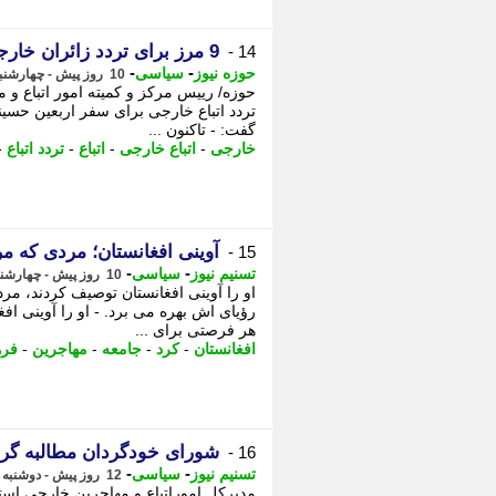
9 مرز برای تردد زائران خارجی اربعین فعال است
14 -
-
-
حوزه نیوز
سیاسی
10 روز پیش - چهارشنبه 7 مرداد 1405، 16:32
حوزه/ رییس مرکز و کمیته امور اتباع و
گفت: - تاکنون ...
خارجی
-
اتباع خارجی
-
اتباع
-
تردد اتباع
-
آوینی افغانستان؛ مردی که م
15 -
-
-
تسنیم نیوز
سیاسی
10 روز پیش - چهارشنبه 7 مرداد 1405، 09:30
او را آوینی افغانستان توصیف کردند، مر
رؤیای اش بهره می برد. - او را آوینی اف
هر فرصتی برای ...
افغانستان
-
کرد
-
جامعه
-
مهاجرین
-
فره
شورای خودگردان مطالبه گر 
16 -
-
-
تسنیم نیوز
سیاسی
12 روز پیش - دوشنبه 5 مرداد 1405، 14:10
مدیرکل اموراتباع و مهاجرین خارجی اس