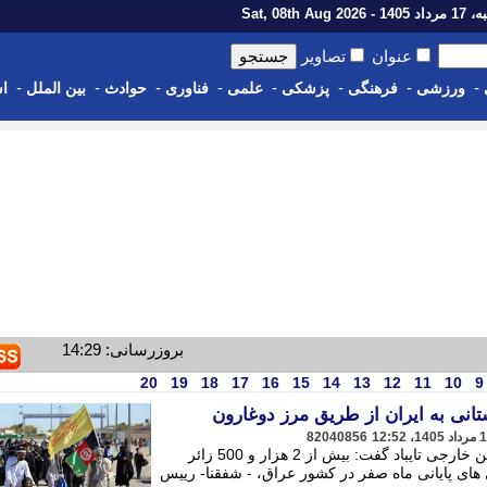
1 - Sat, 08th Aug 2026
عنوان
تصاویر
-
-
-
-
-
-
-
-
ورزشی
فرهنگی
پزشکی
علمی
فناوری
حوادث
بین الملل
اس
بروزرسانی: 14:29
20
19
18
17
16
15
14
13
12
11
10
9
82040856
رییس نمایندگی اداره امور اتباع و مهاجرین خارجی تایباد گفت: بیش از 2 هزار و 500 زائر
های پایانی ماه صفر در کشور عراق، - شفقنا- رییس