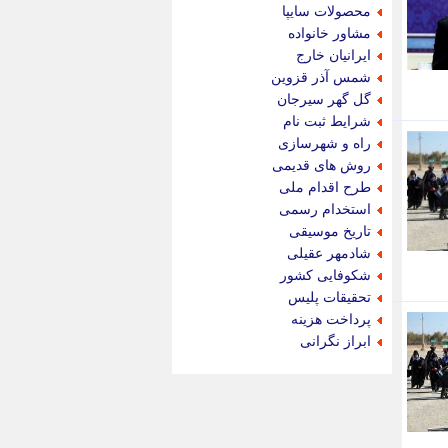
جام جم
محصولات سایپا
جدید پرس
مشاور خانواده
جماران
ایرانیان خارج
جوان ایرانی
شمس آذر قزوین
جهان مانا
گل گهر سیرجان
جهان نگر
شرایط ثبت نام
جهان نیوز
راه و شهرسازی
چطور
روش های قدیمی
چمپیونات
طرح اقدام ملی
چمدون
استخدام رسمی
چه خبر
تاریخ موسیقی
حادثه 24
شادمهر عقیلی
حرف تو
شکوفایی کشور
حوادث پلاس
تحقیقات پلیس
حوزه نیوز
پرداخت هزینه
خبر آنلاین
ابراز نگرانی
خبر جنوب
خبر سیاسی
خبر گردون
خبر ورزشی
خبرجو