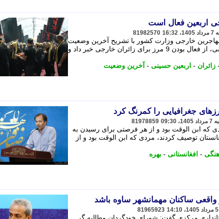
81982570
 مهاجرین خارجی وزارت کشور با تشریح آخرین وضعیت
تردد اتباع خارجی برای سفر اربعین حسینی، از فعال بودن 9 مرز برای زائران خارجی خبر داد و
زائران
-
اربعین حسینی
-
آخرین وضعیت
رزهای جغرافیایی را کمرنگ کرد
81978859
دی که ابن الوقت بود و از هر فرصتی برای رسیدن به
غانستان توصیف کردند، مردی که ابن الوقت بود و از
نگی
-
افغانستانی
-
بهره
واقعی ساکنان مهمانشهر ساوه باشد
81965923
تانداری مرکزی گفت: شورای خودگردان مطالبه گر