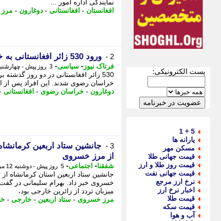
نمایندگی اداره امور ...
افغانستان
-
افغانستانی
-
دوغارون
-
مرز 
ورود 530 زائر افغانستانی به خراسان رضوی از گذرگاه دوغارون برای ایام پایانی صفر
2 -
-
-
فرتاک نیوز
سیاسی
3 روز پیش - چهارشنبه 14 مرداد 1405، 09:30
پست الکترونیکی:
530 زائر افغانستانی در دو روز گذشت
خراسان رضوی شدند. این افراد پس از انج
دوغارون
-
خراسان رضوی
-
افغانستانی
-
5 + 1
یارانه ها
3 -
مسکن مهر
از مرز خسروی
قیمت جهانی طلا
قیمت روز طلا و ارز
-
-
شفقنا
اجتماعی
5 روز پیش - دوشنبه 12 مرداد 1405، 12:37
قیمت جهانی نفت
نرخ ارز مرجع
خسروی خبر داد. بهرام سلیمانی در گفت و
اخبار نرخ ارز
میزبان تردد از زائرین خارجی بود،
قیمت طلا
مرز خسروی
-
ستاد اربعین
-
خارجی
-
خس
قیمت سکه
آب و هوا