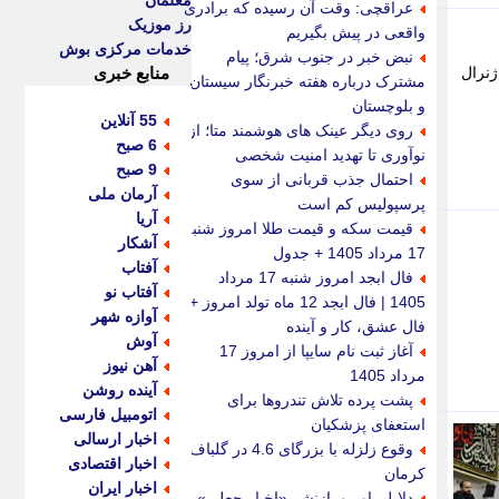
معلمان
عراقچی: وقت آن رسیده که برادری
رز موزیک
واقعی در پیش بگیریم
خدمات مرکزی بوش
نبض خبر در جنوب شرق؛ پیام
ژنرال
منابع خبری
مشترک درباره هفته خبرنگار سیستان
و بلوچستان
55 آنلاین
روی دیگر عینک های هوشمند متا؛ از
6 صبح
نوآوری تا تهدید امنیت شخصی
9 صبح
احتمال جذب قربانی از سوی
آرمان ملی
پرسپولیس کم است
آریا
قیمت سکه و قیمت طلا امروز شنبه
آشکار
17 مرداد 1405 + جدول
آفتاب
فال ابجد امروز شنبه 17 مرداد
آفتاب نو
1405 | فال ابجد 12 ماه تولد امروز +
آوازه شهر
فال عشق، کار و آینده
آوش
آغاز ثبت نام سایپا از امروز 17
آهن نیوز
مرداد 1405
آینده روشن
پشت پرده تلاش تندروها برای
اتومبیل فارسی
استعفای پزشکیان
اخبار ارسالی
وقوع زلزله با بزرگای 4.6 در گلباف
اخبار اقتصادی
کرمان
اخبار ایران
دلایل باور و بازنشر «اخبار جعلی»