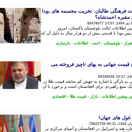
ست فرهنگی طالبان: تخریب مجسمه های بودا
 مقبره احمدشاه؟
80478077
ن اطلاعات ایالت بلوچستان پاکستان، امروز
شت: «تندیس بودا با قدمتی بیش از دو هزار سال به دلیل آن که
هزار
-
بلوچستان
-
احمد
-
اطلاعات
-
بازسازی
 قیمت جهانی به بهای ناچیز فروخته می
80340656
ی به تازگی با اشاره به جهش کم سابقه قیمت طلا در
ک منبع راهبردی برای افغانستان است و برخورد با آن
ر پیشین اطلاعات
-
بازار
-
قیمت طلا
-
اقتصادی
 غول های جهان!
79822759
ن، هند و اسراییل در افغانستان و آسیای مرکزی بر