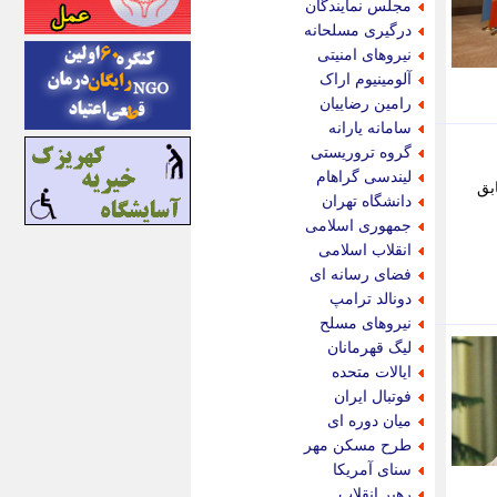
مجلس نمایندگان
اینتیتر
درگیری مسلحانه
ایونا نیوز
نیروهای امنیتی
بازتاب آنلاین
آلومینیوم اراک
باشگاه خبرنگاران
رامین رضاییان
باغستان نیوز
سامانه یارانه
بامبوک
گروه تروریستی
ببین و بخون
لیندسی گراهام
بق
بدینسان
دانشگاه تهران
بنکر
جمهوری اسلامی
بیت ران
انقلاب اسلامی
پارس فوتبال
فضای رسانه ای
پارسینه
دونالد ترامپ
پارسینه پلاس
نیروهای مسلح
پاز آنلاین
لیگ قهرمانان
پاس گل
ایالات متحده
پانا
فوتبال ایران
پرتو نیوز
میان دوره ای
پرسون
طرح مسکن مهر
پنجره نیوز
سنای آمریکا
پویامگ
رهبر انقلاب