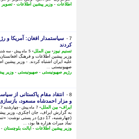
اطلاعات
-
وزیر پیشین اطلاعات
-
تصویر
-
سیاستمدار افغان: آمریکا و ر
7 -
کردند
-
-
تسنیم نیوز
بین الملل
5 ماه پیش - سه شنبه 12 اسفند 1404، 16:25
وزیر پیشین اطلاعات و فرهنگ افغانستان 
علیه ایران اشتباه کردند. - وزیر پیشین ا
صهیونیستی ...
رژیم صهیونیستی
-
صهیونیستی
-
وزیر پی
انتقاد مقام پاکستانی از سیا
8 -
و مزار احمدشاه مسعود، بازسازی
-
-
ایراف
بین الملل
7 ماه پیش - چهارشنبه 17 دی 1404، 14:02
به گزارش ایراف، جان اچکزی، وزیر پیشی
(چهارشنبه، 17 دی) در پستی نو
نماد میراث هزاره ها بود، ...
وزیر پیشین اطلاعات
-
ایالت بلوچستان
-