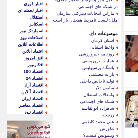
اخبار فوری
در شبکه های اجتماعی
اخبار لحظه ای
ماراتن انتخابات دبیرکلی سازمان
استقلال
ملل؛ لیست نامزدها همچنان باز است
اسکناس
اسمارتک نیوز
موضوعات داغ:
اصلاحات نیوز
استان کرمان
اطلاعات آنلاین
واعظ آشتیانی
اعتماد آنلاین
روزنامه خبرورزشی
افق امروز
عملیات تروریستی
افکارنیوز
باشگاه پرسپولیس
اقتصاد 100
یارانه معیشتی
اقتصاد 24
تولید ناخالص داخلی
اقتصاد آزاد
میلیون دلار
اقتصاد آنلاین
وانتقالات استقلال
اقتصاد ایران
شبکه های اجتماعی
اقتصاد معاصر
شاهزاده ابوالقاسم
اقتصاد نیوز
زرینجه
اکو ایران
علی محمد کاظمی
اکوفارس
غکورش
اکونگار
ویلموتس کیست؟