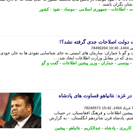
ان نگران باشند. -
ت
-
اطلاعات
-
جمهوری اسلامی
-
موساد
-
نفوذ
-
کشور
ات دولت اصلاحات جدی گرفته نشد؟!
78490204
و گو با جماران: سازمان های امنیتی به جای شناسایی نفوذی ها به جان خودی 
یدی که در مقابل وزارت اطلاعات ایجاد شد، ...
-
یونسی
-
جماران
-
وزیر پیشین اطلاعات
-
گفت و گو
 غزه: نتانیاهو قساوت های پادشاه
78240573
پیشین اطلاعات و فرهنگ افغانستان، در حساب
م، پادشاه قرن شانزدهم انگلستان، - به گزارش
کاربری
-
پادشاه
-
عبدالکریم
-
نتانیاهو
-
پیشین