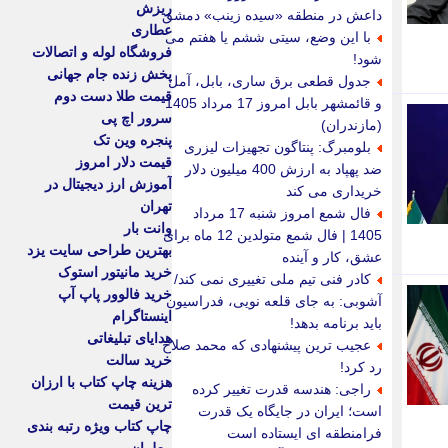
ریزش
داعش در منطقه «سیده زینب» دمشق
عطاری
با این وضع، سیتی ششم یا هفتم می
فروشگاه لوله و اتصالات
شود!
پخش زنده جام جهانی
جدول قطعی برق ساری، بابل، آمل
قیمت طلا دست دوم
و قائمشهر بابل امروز 17 مرداد 1405
سرور اچ پی
(مازندران)
پنجره وین تک
بلومبرگ: پنتاگون تجهیزات لیزری
قیمت دلار امروز
ضد پهپاد به ارزش 400 میلیون دلار
آموزش ارز دیجیتال در
خریداری می کند
تهران
فال شمع امروز شنبه 17 مرداد
وانت بار
1405 | فال شمع متولدین 12 ماه برای
بهترین طراحی سایت یزد
عشق، کار و آینده
خرید مانیتور استوک
کادر فنی تیم ملی تغییری نمی کند/
خرید فالوور پاپ آپ
آشوبی: به جای قلعه نویی، فدراسیون
اینستاگرام
باید برنامه بدهد!
هدایای تبلیغاتی
عجیب ترین پیشنهادی که محمد صلاح
خرید سالت
رد کرد!
هزینه چاپ کتاب با ارزان
راجی: هندسه قدرت تغییر کرده
ترین قیمت
است؛ ایران در جایگاه یک قدرت
چاپ کتاب ویژه رتبه بندی
فرامنطقه ای ایستاده است