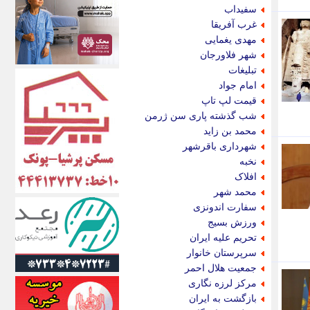
اکونیوز
سفیداب
الف
غرب آفریقا
انتشار آنلاین
مهدی یغمایی
اندیشه قرن
شهر فلاورجان
اندیشه معاصر
تبلیغات
اندیشه ها
امام جواد
انرژی پرس
قیمت لپ تاپ
ای استخدام
شب گذشته پاری سن ژرمن
ایتنا
محمد بن زاید
ایراف
شهرداری باقرشهر
ایران آرت
نخبه
ایران آنلاین
افلاک
ایران زندگی
محمد شهر
ایران فوری
سفارت اندونزی
ایرانی روز
ورزش بسیج
ایرانیتال
تحریم علیه ایران
ایرنا
سرپرستان خانوار
ایسکانیوز
جمعیت هلال احمر
ایسنا
مرکز لرزه نگاری
ایکنا
بازگشت به ایران
ایلنا