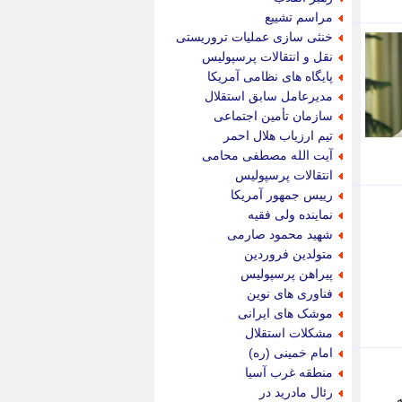
پویه آنلاین
مراسم تشییع
پیام نفت
خنثی سازی عملیات تروریستی
تابناک
نقل و انتقالات پرسپولیس
تازه نیوز
پایگاه های نظامی آمریکا
تبیان
مدیرعامل سابق استقلال
تجارت نیوز
سازمان تأمین اجتماعی
تحریریه
تیم ارزیاب هلال احمر
ترابر نیوز
آیت الله مصطفی محامی
ترفندباز
انتقالات پرسپولیس
تریبون اقتصاد
رییس جمهور آمریکا
تسنیم نیوز
نماینده ولی فقیه
تک ناک
شهید محمود صارمی
تکراتو
متولدین فروردین
توریسم آنلاین
پیراهن پرسپولیس
تولید نیوز
فناوری های نوین
تیتر فوری
موشک های ایرانی
تیکنا
مشکلات استقلال
جاب ویژن
امام خمینی (ره)
جار نیوز
منطقه غرب آسیا
جالبتر
رئال مادرید در
ه