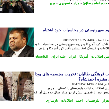
حرم امام رضا(ع)
-
مزار
-
تصویری
-
وزیر
ژیم صهیونیستی در محاسبات خود اشتباه
80985959
تاکید کرد آمریکا و رژیم صهیونیستی در محاسبات خود
طلاعات و فرهنگ افغانستان تأکید کرد آمریکا و رژیم
شین اطلاعات
-
آمریکا
-
ایران
-
علیه ایران
-
افغانستان
ست فرهنگی طالبان: تخریب مجسمه های بودا
 مقبره احمدشاه؟
80478152
ن اطلاعات ایالت بلوچستان پاکستان، امروز
شت: «تندیس بودا با قدمتی بیش از دو هزار سال به دلیل آن که
هزار
-
بلوچستان
-
احمد
-
اطلاعات
-
بازسازی