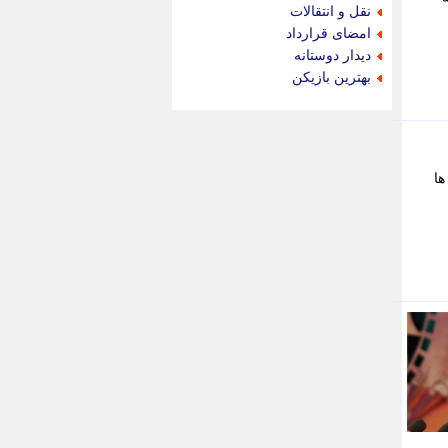
جام جم
نقل و انتقالات
جدید پرس
امضای قرارداد
جماران
دیدار دوستانه
جوان ایرانی
بهترین بازیکن
جهان مانا
جهان نگر
جهان نیوز
چطور
ها
چمپیونات
چمدون
چه خبر
حادثه 24
حرف تو
حوادث پلاس
حوزه نیوز
خبر آنلاین
خبر جنوب
خبر سیاسی
خبر گردون
خبر ورزشی
خبرجو