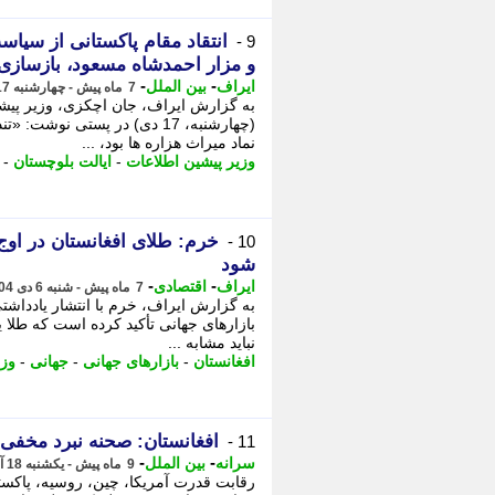
انتقاد مقام پاکستانی از سیا
9 -
و مزار احمدشاه مسعود، بازسازی
-
-
ایراف
بین الملل
7 ماه پیش - چهارشنبه 17 دی 1404، 13:57
به گزارش ایراف، جان اچکزی، وزیر پیشی
(چهارشنبه، 17 دی) در پستی نو
نماد میراث هزاره ها بود، ...
وزیر پیشین اطلاعات
-
ایالت بلوچستان
-
خرم: طلای افغانستان در اوج
10 -
شود
-
-
ایراف
اقتصادی
7 ماه پیش - شنبه 6 دی 1404، 10:17
به گزارش ایراف، خرم با انتشار یادداشت
بازارهای جهانی تأکید کرده است که طلا ی
نباید مشابه ...
افغانستان
-
بازارهای جهانی
-
جهانی
-
وزی
افغانستان: صحنه نبرد مخفی
11 -
-
-
سرانه
بین الملل
9 ماه پیش - یکشنبه 18 آبان 1404، 00:31
رقابت قدرت آمریکا، چین، روسیه، پاکستا