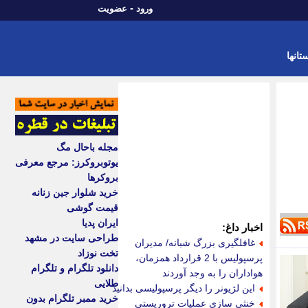
-
ورود
عضویت
تانها
مجله باحال مگ
یوتوبروکرز: مرجع معرفی
بروکرها
خرید شلوار جین زنانه
قیمت گوشی
ایران پدیا
اخبار داغ:
طراحی سایت در مشهد
غافلگیری بزرگ شبانه/ مدیران
تخت نوزاد
پرسپولیس با 2 قرارداد همزمان،
دانلود تلگرام و تلگرام
هواداران را به وجد آوردند
طلایی
این لژیونر را دیگر پرسپولیسی بدانید
خرید ممبر تلگرام بدون
خنثی سازی عملیات تروریستی