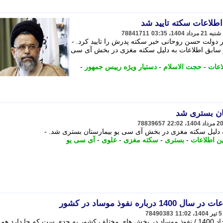
طلاعات سکته تایید شد
78841711
 دولت حسن روحانی خبر سکته پدرش را تایید کرد. -
 وزیر سابق اطلاعات به دلیل سکته مغزی در بخش آی سی
اعات
-
حجت الاسلام
-
دستیار ویژه رییس جمهور
-
ان بستری شد
78839657
 دلیل سکته مغزی در بخش آی سی یو بیمارستان بستری شد. -
ین اطلاعات
-
بستری
-
سکته مغزی
-
علوی
-
آی سی یو
ره نفوذ موساد در کشور
78490383
علی یونسی، وزیر اسبق اطلاعات در خرداد 1400 / نفوذ موساد در بخش های مختلف کشور به حدی ست که جا دارد هم