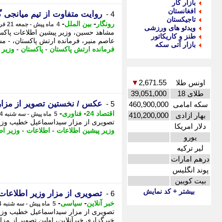
بازار کار
افغانستان
روایت متفاوت از تیم میانجی 
4 -
تاجیکستان
-
-
رونگار
بین الملل
4 ماه پیش - جمعه 21 فروردین 1405، 09:57
ویدئو های ورزشی
مشاهد حسین، وزیر پیشین اطلاعات پاکست
طنز و کاریکاتور
عاصم منیر، فرمانده ارتش پاکستان، - مش
بازار آتی سکه
فرمانده ارتش پاکستان
-
پاکستان
-
وزیر 
اونس طلا
2,671.55
▼
طلای 18
39,051,000
عکس / نخستین تصویر از مزار
5 -
سکه امامی
460,900,000
-
-
اقتصاد 24
فناوری
5 ماه پیش - سه شنبه 4 فروردین 1405، 08:57
بهار ازادی
410,200,000
تصویری از مزار سیداسماعیل خطیب وزیر 
دلار امریکا
وزیر پیشین اطلاعات
-
اطلاعات
-
وزیر اط
یورو
لیر ترکیه
درهم امارات
پوند انگلیس
بیت کویین
بیشتر + کد نمایش
تصویری از مزار وزیر اطلاعات
6 -
-
-
خبر آنلاین
سیاسی
5 ماه پیش - سه شنبه 4 فروردین 1405، 07:55
تصویری از مزار سیداسماعیل خطیب وزیر
خبرگزاری خبرآنلاین، اولین تصویر از مز