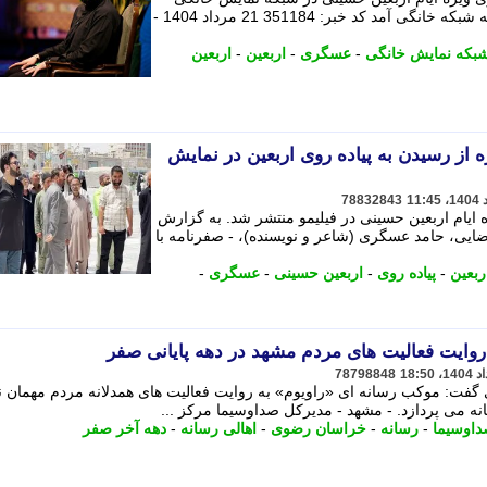
منتشر شد. - حامد عسگری با صفرنامه به شبکه خانگی آمد کد خبر: 351184 21 مرداد 1404 -
بکه نمایش خانگی
-
عسگری
-
اربعین
-
اربعین
 از رسیدن به پیاده روی اربعین در نمایش
78832843
ایام اربعین حسینی در فیلیمو منتشر شد. به گزارش
 رضایی، حامد عسگری (شاعر و نویسنده)، - صفرنامه با
ربعین
-
پیاده روی
-
اربعین حسینی
-
عسگری
-
روایت فعالیت های مردم مشهد در دهه پایانی صفر
78798848
ت: موکب رسانه ای «راویوم» به روایت فعالیت های همدلانه مردم مهمان نو
نه می پردازد. - مشهد - مدیرکل صداوسیما مرکز ...
داوسیما
-
رسانه
-
خراسان رضوی
-
اهالی رسانه
-
دهه آخر صفر