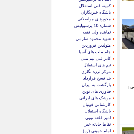
پویه آنلاین
کمیته فنی استقلال
پیام نفت
باشگاه خبرنگاران
تابناک
محورهای مواصلاتی
تازه نیوز
شماره 10 پرسپولیس
تبیان
نماینده ولی فقیه
تجارت نیوز
شهید محمود صارمی
تحریریه
متولدین فروردین
ترابر نیوز
جام ملت های آسیا
ترفندباز
کادر فنی تیم ملی
تریبون اقتصاد
تیم های استقلال
تسنیم نیوز
مرکز لرزه نگاری
تک ناک
بند فسخ قرارداد
تکراتو
بازگشت به ایران
ho
توریسم آنلاین
فناوری های نوین
تولید نیوز
موشک های ایرانی
تیتر فوری
کارشناس فوتبال
تیکنا
باشگاه استقلال
جاب ویژن
امیر قلعه نویی
جار نیوز
نقاط حادثه خیز
جالبتر
امام خمینی (ره)