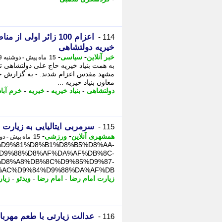
اعزام 100 زائر اول
114 -
خیریه دولتشاهی
-
-
خبر آنلاین
سیاسی
15 ماه پیش - دوشنبه 29 اردیبهشت 1404، 17:15
به همت بنیاد خیریه حاج علی دولتشاهی تع
مشهد مقدس اعزام شدند. - به گزارش خبر
معاون بنیاد خیریه ...
دولتشاهی
-
بنیاد خیریه
-
خیریه
-
خرم آباد
سرمربی ایتالیایی به زیارت 
115 -
-
-
همشهری آنلاین
ورزشی
15 ماه پیش - دوشنبه 29 اردیبهشت 1404، 15:50
2056539/%D9%81%D8%B1%D8%B5%D8%AA-
D9%88%D8%AF%DA%AF%DB%8C-
D8%A8%DB%8C%D9%85%D9%87-
%D9%84%D9%88%DA%AF%DB% ...
زیارت امام رضا
-
امام رضا
-
ویدئو
-
زیا
عدالت زیارتی با طعم مهربا
116 -