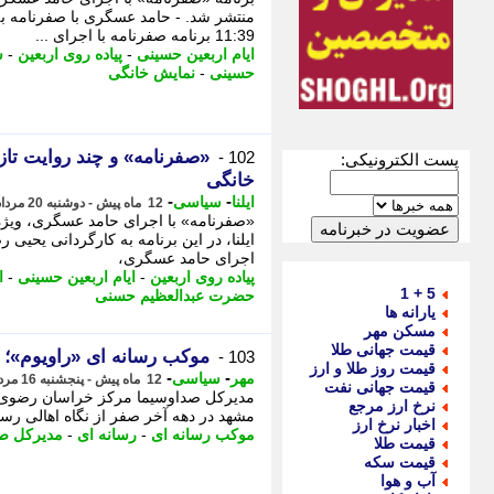
11:39 برنامه صفرنامه با اجرای ...
ایام اربعین حسینی
-
پیاده روی اربعین
-
ش
حسینی
-
نمایش خانگی
«صفرنامه» و چند روایت تازه
102 -
پست الکترونیکی:
خانگی
-
-
ایلنا
سیاسی
12 ماه پیش - دوشنبه 20 مرداد 1404، 11:45
«صفرنامه» با اجرای حامد عسگری، ویژه 
ایلنا، در این برنامه به کارگردانی یحیی
اجرای حامد عسگری،
پیاده روی اربعین
-
ایام اربعین حسینی
-
ا
5 + 1
حضرت عبدالعظیم حسنی
یارانه ها
مسکن مهر
قیمت جهانی طلا
موکب رسانه ای «راویوم»؛ 
103 -
قیمت روز طلا و ارز
-
-
مهر
سیاسی
12 ماه پیش - پنجشنبه 16 مرداد 1404، 18:50
قیمت جهانی نفت
مدیرکل صداوسیما مرکز خراسان رضوی گف
نرخ ارز مرجع
مشهد در دهه آخر صفر از نگاه اهالی رسا
اخبار نرخ ارز
موکب رسانه ای
-
رسانه ای
-
مدیرکل ص
قیمت طلا
قیمت سکه
آب و هوا