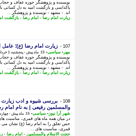
نویسنده و پژوهشگر حوزه عفاف و حجاب
پاکدامنی و بازگشت امید به دل کسانی با
اند. - مشهد - نویسنده و پژوهشگر ...
زیارت امام رضا
-
امام رضا
-
بازگشت امی
زیارت امام رضا (ع)؛ عامل 
107 -
-
-
مهر
سیاسی
15 ماه پیش - پنجشنبه 1 خرداد 1404، 08:20
نویسنده و پژوهشگر حوزه عفاف و حجاب
پاکدامنی و بازگشت امید به دل کسانی با
اند. - مشهد - نویسنده و پژوهشگر ...
زیارت امام رضا
-
امام رضا
-
بازگشت امی
بررسی شیوه و ادب زیارت ام
108 -
والمسلمین رفیعی | به نام امام ر
-
-
شهر آرا نیوز
سیاسی
15 ماه پیش - چهارشنبه 31 اردیبهشت 1404، 20:18
در میان همه ماه های قمری، مناسبت های
حس تعلق را به امام رضا (ع) نشان می ده
قمری، مناسبت های ...
حجت الاسلام والمسلمین
-
امام رضا
-
زی