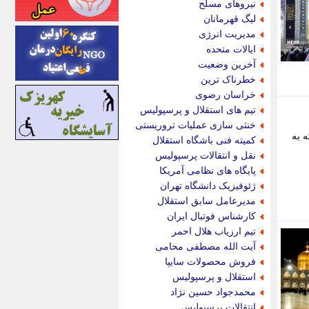
نیروهای مسلح
اینتیتر
لیگ قهرمانان
ایونا نیوز
مدیریت انرژی
بازتاب آنلاین
ایالات متحده
باشگاه خبرنگاران
آخرین وضعیت
باغستان نیوز
خطرناک ترین
بامبوک
خراسان رضوی
ببین و بخون
تیم های استقلال و پرسپولیس
بدینسان
خنثی سازی عملیات تروریستی
بنکر
 به
کمیته فنی باشگاه استقلال
بیت ران
نقل و انتقالات پرسپولیس
پارس فوتبال
پایگاه های نظامی آمریکا
پارسینه
ژئوفیزیک دانشگاه تهران
پارسینه پلاس
مدیرعامل سابق استقلال
پاز آنلاین
کارشناس فوتبال ایران
پاس گل
تیم ارزیاب هلال احمر
پانا
آیت الله مصطفی محامی
پرتو نیوز
فروش محصولات سایپا
پرسون
استقلال و پرسپولیس
پنجره نیوز
محمدجواد حسین نژاد
پویامگ
انتقالات پرسپولیس