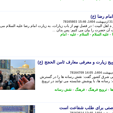
ام رضا (ع)
78165803
 ه اهل البیت ؛ در فصل نهم از باب زیارات، به زیارت امام رضا علیه السلام می
ت آن حضرت را بیان می کنیم: پس بدان ...
-
علیه السلام
-
السلام
-
علیه
-
امام
یج زیارت و معرفی معارف ثامن الحجج (ع)
78164709
ملی شرق کشور گفت: نقش رسانه ها را در گسترش
رسانه ها، با پوشش شایسته می توانند در ترویج
ا
-
ترویج فرهنگ
-
فرهنگ
-
نقش رسانه
 فرصتی برای طلب شفاعت است