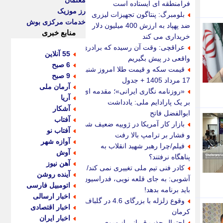
معلمان
فرامنطقه ای ایستاده است
رز موزیک
بلومبرگ: پنتاگون تجهیزات لیزری
خدمات مرکزی بوش
ضد پهپاد به ارزش 400 میلیون دلار
منابع خبری
خریداری می کند
عراقچی: وقت آن رسیده که برادری
55 آنلاین
واقعی در پیش بگیریم
6 صبح
قیمت سکه و قیمت طلا امروز شنبه
9 صبح
17 مرداد 1405 + جدول
آرمان ملی
«روزنامه نگاری ایرانی»؛ مقدمه ای
آریا
بر یک پارادایم ملی: یادداشت
آشکار
ابوالفضل فاتح
آفتاب
بازار کار آمریکا در ژوییه ضعیف شد
آفتاب نو
و فشار بر ترامپ بالا رفت
آوازه شهر
فیلم/چرا رهبر شهید انقلاب به
آوش
پناهگاه نرفتند؟
آهن نیوز
کادر فنی تیم ملی تغییری نمی کند/
آینده روشن
آشوبی: به جای قلعه نویی، فدراسیون
اتومبیل فارسی
باید برنامه بدهد!
اخبار ارسالی
وقوع زلزله با بزرگای 4.6 در گلباف
اخبار اقتصادی
کرمان
اخبار ایران
احتمال جذب قربانی از سوی