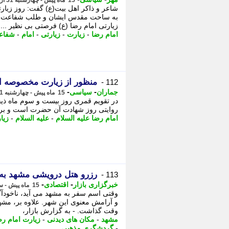
15 ماه پیش - چهارشنبه 31 اردیبهشت 1404، 12:40
شاعر و ذاکر اهل بیت(ع) گفت: روز زیار
به ساحت مقدس ایشان و طلب شفاعت است
زیارتی امام رضا (ع) فرصتی بی نظیر ...
امام رضا
-
زیارت
-
زیارتی
-
امام
-
شفاع
منظور از زیارت مخصوصه ام
112 -
-
-
جماران
سیاسی
15 ماه پیش - چهارشنبه 31 اردیبهشت 1404، 00:15
در تقویم قمری روز بیست و سوم ماه ذیق
روایتی روز شهادت آن حضرت است و بر ز
امام رضا علیه السلام
-
علیه السلام
-
زیا
رزرو هتل درویشی مشهد ب
113 -
-
-
خبرگزاری بازار
اقتصادی
15 ماه پیش - سه شنبه 30 اردیبهشت 1404، 08:23
وقتی اسم سفر به مشهد می آید، ناخودآگ
و آرامش معنوی این شهر. علاوه بر، مشهد 
وقت گذاشت. - به گزارش بازار،
مشهد
-
مکان های دیدنی
-
زیارت امام رض
-
گردشگری مذهبی