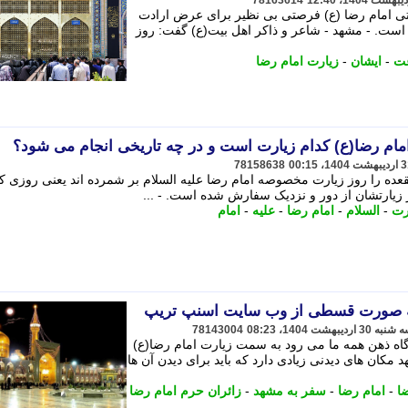
78163614
تی امام رضا (ع) فرصتی بی نظیر برای عرض ارادت
. - مشهد - شاعر و ذاکر اهل بیت(ع) گفت: روز
ت
-
ایشان
-
زیارت امام رضا
ام رضا(ع) کدام زیارت است و در چه تاریخی انجام می شود؟
78158638
عده را روز زیارت مخصوصه امام رضا علیه السلام بر شمرده اند یعنی روزی که
یارتشان از دور و نزدیک سفارش شده است. - ...
رت
-
السلام
-
امام رضا
-
علیه
-
امام
ه صورت قسطی از وب سایت اسنپ تریپ
78143004
اه ذهن همه ما می رود به سمت زیارت امام رضا(ع)
مکان های دیدنی زیادی دارد که باید برای دیدن آن ها
ا
-
امام رضا
-
سفر به مشهد
-
زائران حرم امام رضا