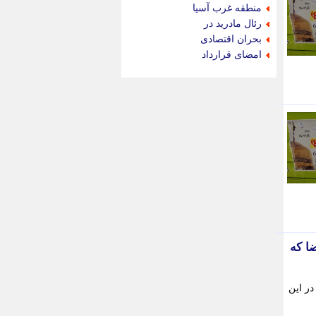
جام جم
منطقه غرب آسیا
جدید پرس
رئال مادرید در
جماران
بحران اقتصادی
جوان ایرانی
امضای قرارداد
جهان مانا
جهان نگر
جهان نیوز
چطور
چمپیونات
چمدون
چه خبر
حادثه 24
حرف تو
حوادث پلاس
حوزه نیوز
خبر آنلاین
ا که
خبر جنوب
خبر سیاسی
خبر گردون
در این
خبر ورزشی
خبرجو