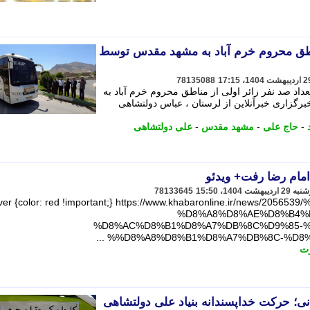
ی از مناطق محروم خرم آباد به مشهد مقدس توسط
78135088
داد صد نفر زائر اولی از مناطق محروم خرم آباد به
گزاری خبرآنلاین از لرستان ، عباس دولتشاهی
-
حاج علی
-
مشهد مقدس
-
علی دولتشاهی
امام رضا رفت+ ویدئو
78133645
ver {color: red !important;} https://www.khabaronline.ir/news/
%D8%A8%D8%AE%D8%B4%
%D8%AC%D8%B1%D8%A7%DB%8C%D9%85-%
%D8%A8%D8%B1%D8%A7%DB%8C-%D8%AC
رت
نی؛ حرکت خداپسندانه بنیاد علی دولتشاهی