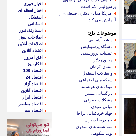
اخبار فوری
پرسپولیس کم است
اخبار لحظه ای
آمریکا مدل «دکتری صنعتی» را
استقلال
آزمایش می کند
اسکناس
اسمارتک نیوز
موضوعات داغ:
اصلاحات نیوز
واعظ آشتیانی
اطلاعات آنلاین
باشگاه پرسپولیس
اعتماد آنلاین
عملیات تروریستی
افق امروز
میلیون دلار
افکارنیوز
استان کرمان
اقتصاد 100
وانتقالات استقلال
اقتصاد 24
شبکه های اجتماعی
اقتصاد آزاد
عینک های هوشمند
اقتصاد آنلاین
بازگشایی مسیر
اقتصاد ایران
مشکلات حقوقی
اقتصاد معاصر
عباس صیدی
اقتصاد نیوز
جهاد خودکفایی نزاجا
اکو ایران
حمیدرضا شیران
اکوفارس
سه شنبه های مهدوی
اکونگار
نوید شکوهی