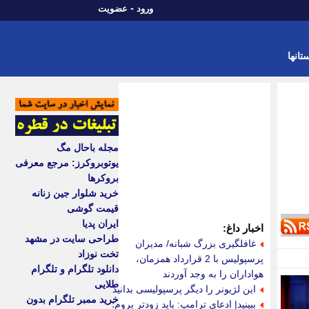
-
ورود
عضویت
تانها
مجله باحال مگ
یوتوبروکرز: مرجع معرفی
بروکرها
خرید شلوار جین زنانه
قیمت گوشی
ایران پدیا
اخبار داغ:
طراحی سایت در مشهد
غافلگیری بزرگ شبانه/ مدیران
تخت نوزاد
پرسپولیس با 2 قرارداد همزمان،
دانلود تلگرام و تلگرام
هواداران را به وجد آوردند
طلایی
این لژیونر را دیگر پرسپولیسی بدانید
خرید ممبر تلگرام بدون
ببینید| ادعای ترامپ: باید زودتر بروم؛