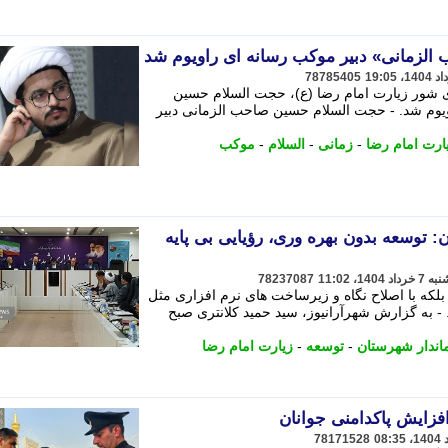
لزمانی» دبیر موکب رسانه ای راویوم شد
78785405
ری شور زیارت امام رضا (ع)، حجت السلام حسین
یوم شد. - حجت السلام حسین صاحب الزمانی دبیر
ارت امام رضا
-
زمانی
-
السلام
-
موکب
: توسعه بدون بهره وری، رؤیایی بی پایه
78237087
 بلکه با اصلاح نگاه و زیرساخت های نرم افزاری مثل
 به گزارش شهرآرانیوز، سید حمید کلانتری صبح
اندار شهرستان
-
توسعه
-
زیارت امام رضا
افزایش پاکدامنی جوانان
78171528