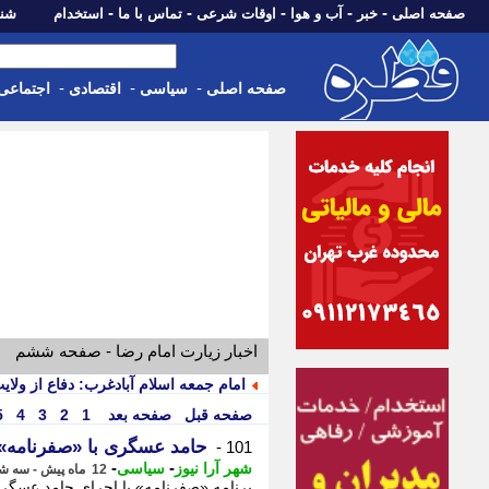
-
-
-
-
-
صفحه اصلی
خبر
آب و هوا
اوقات شرعی
تماس با ما
استخدام
شنبه، 17 مرداد 405
-
-
-
صفحه اصلی
سیاسی
اقتصادی
اجتماعی
اخبار زیارت امام رضا - صفحه ششم
امام جمعه اسلام آبادغرب: دفاع از ولا
صفحه قبل
صفحه بعد
1
2
3
4
5
حامد عسگری با «صفرنامه» 
101 -
-
-
شهر آرا نیوز
سیاسی
12 ماه پیش - سه شنبه 21 مرداد 1404، 11:42
برنامه «صفرنامه» با اجرای حامد عسگری