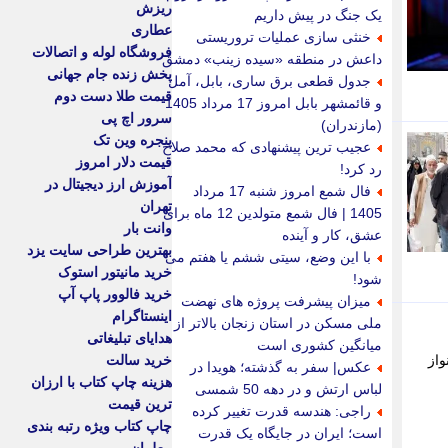
ریزش
یک جنگ در پیش داریم
عطاری
خنثی سازی عملیات تروریستی
فروشگاه لوله و اتصالات
داعش در منطقه «سیده زینب» دمشق
پخش زنده جام جهانی
جدول قطعی برق ساری، بابل، آمل
قیمت طلا دست دوم
و قائمشهر بابل امروز 17 مرداد 1405
سرور اچ پی
(مازندران)
پنجره وین تک
عجیب ترین پیشنهادی که محمد صلاح
قیمت دلار امروز
رد کرد!
آموزش ارز دیجیتال در
فال شمع امروز شنبه 17 مرداد
تهران
1405 | فال شمع متولدین 12 ماه برای
وانت بار
عشق، کار و آینده
بهترین طراحی سایت یزد
با این وضع، سیتی ششم یا هفتم می
خرید مانیتور استوک
شود!
خرید فالوور پاپ آپ
میزان پیشرفت پروژه های نهضت
اینستاگرام
ملی مسکن در استان زنجان بالاتر از
هدایای تبلیغاتی
میانگین کشوری است
از
خرید سالت
عکس| سفر به گذشته؛ هویدا در
هزینه چاپ کتاب با ارزان
لباس ارتش و در دهه 50 شمسی
ترین قیمت
راجی: هندسه قدرت تغییر کرده
چاپ کتاب ویژه رتبه بندی
است؛ ایران در جایگاه یک قدرت