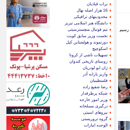
اکونیوز
برات قبادیان
الف
16 هزار اصله نهال
انتشار آنلاین
محدودیتهای ترافیکی
اندیشه قرن
دانشگاه هنر اسلامی تبریز
اندیشه معاصر
تیم فوتبال منچسترسیتی
 رسیم
اندیشه ها
نخست وزیر سابق کویت
انرژی پرس
دورتموند و هولشتاین کیل
ای استخدام
اسکوچیچ
ایتنا
تسهیلات ناشی از کرونا
ایراف
روستای تاریخی کندوان
ایران آرت
ژان ایو لودریان
ایران آنلاین
واریز یارانه آذر
ایران زندگی
فلسطینیان
ایران فوری
رضا شفیع زاده
ایرانی روز
شبکه پرطرفدار
ایرانیتال
وزیر امور خارجه
ایرنا
درگیری مسلحانه
ایسکانیوز
نیروهای امنیتی
ایسنا
گروه تروریستی
ایکنا
الوحده امارات
ایلنا