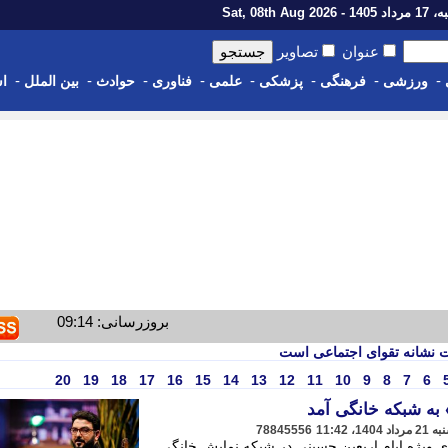
1 - Sat, 08th Aug 2026
عنوان
تصاویر
-
-
-
-
-
-
-
-
ورزشی
فرهنگی
پزشکی
علمی
فناوری
حوادث
بین الملل
اس
بروزرسانی: 09:14
یت نشانه تقوای اجتماعی است
20
19
18
17
16
15
14
13
12
11
10
9
8
7
6
به شبکه خانگی آمد
78845556
 ویژه ایام اربعین حسینی در شبکه نمایش خانگی