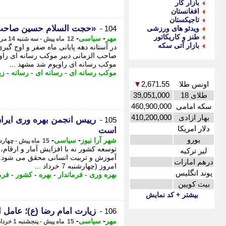
بازار کار
افغانستان
تاجیکستان
«حجت السلام حسین صاحب ا
ویدئو های ورزشی
104 -
طنز و کاریکاتور
-
-
مهر
سیاسی
12 ماه پیش - سه شنبه 14 مرداد 1404، 19:05
بازار آتی سکه
در آستانه دهه پایانی ماه صفر و اوج گی
صاحب الزمانی دبیر موکب رسانه ای راو
موکب رسانه ای راویوم شد مشهد ...
موکب رسانه ای
-
رسانه ای
-
رسانه
-
زی
اونس طلا
2,671.55
▼
طلای 18
39,051,000
سکه امامی
460,900,000
بهار ازادی
410,200,000
رییس انجمن بهره وری ایران
105 -
دلار امریکا
است
یورو
-
-
شهر آرا نیوز
سیاسی
15 ماه پیش - چهارشنبه 7 خرداد 1404، 11:02
توسعه کشور نه با افزایش آمار و ارقام،
لیر ترکیه
آموزش و تربیت انسانی محقق می شود. -
درهم امارات
امروز (چهارشنبه 7 خرداد ...
پوند انگلیس
بهره وری
-
فرماندار
-
بهره
-
کشور
-
فرم
بیت کویین
بیشتر + کد نمایش
زیارت امام رضا (ع)؛ عامل 
106 -
-
-
مهر
سیاسی
15 ماه پیش - پنجشنبه 1 خرداد 1404، 08:35