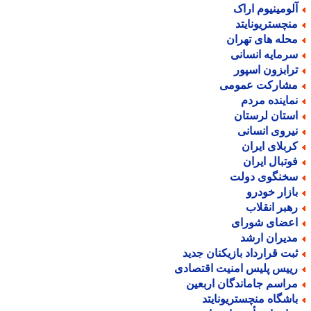
لومینیوم اراک
نچستریونایتد
حله های تهران
رمایه انسانی
رابزون اسپور
شارکت عمومی
ماینده مردم
ستان لرستان
یروی انسانی
ربلای ایران
وتبال ایران
خنگوی دولت
ازار خودرو
هبر انقلاب
عضای شورای
دیران ارشد
بت قرارداد بازیکنان جدید
ییس پلیس امنیت اقتصادی
راسم جاماندگان اربعین
اشگاه منچستریونایتد