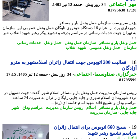
ر
-
اجتماعی
-
34 روز پیش - جمعه 12 تیر 1405،
81795638
17
_ سرپرست سازمان حمل ونقل بار و مسافر
شهرداری یزد، از اعزام 16 دستگاه خودروی ناوگان حمل ونقل عمومی این سازمان
تهران جهت خدمات رسانی در مراسم بدرقه و تشییع پیکر رهبر شهید انقلاب خبر
 ونقل بار و مسافر
-
سازمان حمل ونقل
-
حمل ونقل
-
خدمات رسانی
-
مان
-
حمل ونقل عمومی
-
شهید انقلاب
فعالیت 200 اتوبوس جهت انتقال زائران اسلامشهر به مترو
دگان
رگزاری صداوسیما
-
اجتماعی
-
34 روز پیش - جمعه 12 تیر 1405، 17:15
81795
س سازمان مدیریت حمل ونقل بار و مسافر اسلام شهر، گفت: جهت تسهیل در
تردد شهروندان اسلام شهری و جابه جایی رایگان زائران به صورت 24 ساعته
سم وداع و تشییع قائد شهید امام خامنه ای (ره) ...
 ونقل بار و مسافر
-
اسلام
-
رییس سازمان مدیریت
-
مراسم وداع
-
شهر
-
ه جایی
-
سازمان مدیریت
بسیج 660 اتوبوس برای انتقال زائران
سم تشییع رهبر شهید
نا
-
سیاسی
-