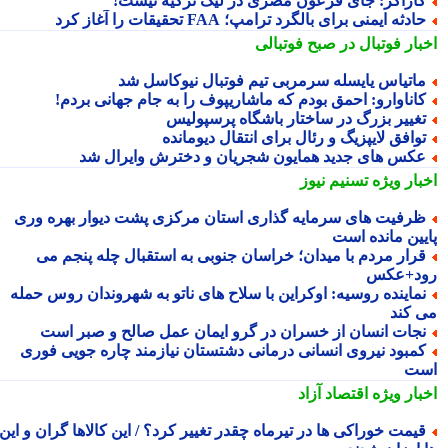
اراگر: جای فرعون مصری در لیگ ترکیه نیست!
ادثه ایمنی برای بالگرد ترامپ؛ FAA تحقیقات را آغاز کرد
بار فوتبال در صبح فوتبالی
اتیاس یایسله سرمربی تیم فوتبال نیوکاسل شد
اناوارو: احمق بودم که ماشاریپوف را به جام جهانی بردم!
غییر بزرگ در ساختار باشگاه پرسپولیس
وافق لایپزیگ و رئال برای انتقال دیومانده
کس های جدید همایون شجریان و دخترش وایرال شد
بار ویژه
تسنیم نیوز
رفیت های سرمایه گذاری استان مرکزی پشت دیوار بهره وری
یین مانده است
رار مردم با میدان؛ خراسان جنوبی به استقبال چله پنجم می
د+عکس
ماینده روسیه: اوکراین با سلاح های ناتو به شهروندان روس حمله
 کند
جات انسان از خسران در گرو ایمان عمل صالح و صبر است
مبود نیروی انسانی درمانی دشتستان نیازمند چاره جویی فوری
ت
بار ویژه
اقتصاد آزاد
یمت خوراکی ها در تیرماه چقدر تغییر کرد؟ / این کالاها گران و این