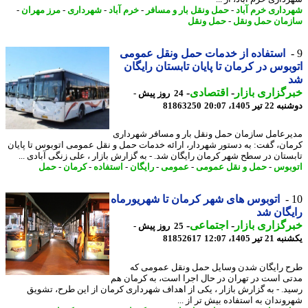
داری خرم آباد
-
حمل ونقل بار و مسافر
-
خرم آباد
-
شهرداری
-
مرز مهران
-
مان حمل ونقل
-
حمل ونقل
استفاده از خدمات حمل ونقل عمومی
بوس در کرمان تا پایان تابستان رایگان
گزاری بازار
-
اقتصادی
-
24 روز پیش -
تیر 1405، 20:07
81863250
رعامل سازمان حمل ونقل بار و مسافر شهرداری
ان، گفت: به دستور شهردار، ارائه خدمات حمل و نقل عمومی اتوبوس تا پایان
ستان در سطح شهر کرمان رایگان شد. - به گزارش بازار ، علی زنگی آبادی ...
بوس
-
حمل و نقل عمومی
-
عمومی
-
رایگان
-
استفاده
-
کرمان
-
حمل
اتوبوس های شهر کرمان تا شهریورماه
گان شد
گزاری بازار
-
اجتماعی
-
25 روز پیش -
تیر 1405، 12:07
81852617
 رایگان شدن وسایل حمل ونقل عمومی که
ی است در تهران در حال اجرا است، به کرمان هم
د. - به گزارش بازار ، یکی از اهداف شهرداری کرمان از این طرح، تشویق
وندان به استفاده بیش تر از ...