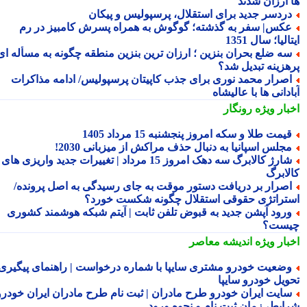
 ارزان شدند
ردسر جدید برای استقلال، پرسپولیس و پیکان
کس| سفر به گذشته؛ گوگوش به همراه پسرش کامبیز در رم
الیا؛ سال 1351
ه ضلع بحران بنزین ؛ ارزان ترین بنزین منطقه چگونه به مسأله ای
هزینه تبدیل شد؟
صرار محمد نوری برای جذب کاپیتان پرسپولیس/ ادامه مذاکرات
دانی ها با عالیشاه
بار ویژه
رونگار
یمت طلا و سکه امروز پنجشنبه 15 مرداد 1405
جلس اسپانیا به دنبال حذف مراکش از میزبانی 2030!
شارژ کالابرگ سه دهک امروز 15 مرداد | تغییرات جدید واریزی های
لابرگ
صرار بر دریافت دستور موقت به جای رسیدگی به اصل پرونده/
تراتژی حقوقی استقلال چگونه شکست خورد؟
رود آپشن جدید به قبوض تلفن ثابت | آیتم شبکه هوشمند کشوری
ست؟
بار ویژه
اندیشه معاصر
ضعیت خودرو مشتری سایپا با شماره درخواست | راهنمای پیگیری
ویل خودرو سایپا
ایت ایران خودرو طرح مادران | ثبت نام طرح مادران ایران خودرو،
ایط، زمان ثبت نام و نحوه ورود