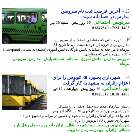
آخرین فرصت ثبت نام سرویس
رس در «سامانه سپند»
نویس
-
اجتماعی
-
26 روز پیش - شنبه 20 تیر
81847643
1405
ه شهروندانی که متقاضی استفاده از سرویس
مدارس برای فرزندان خود هستند، باید تا تاریخ 31
تیرماه با مراجعه به سامانه پایش ناوگان دانش آموزی (سپند) به نشانی irtusepand.
لیه شهروندانی که متقاضی ...
ویس مدارس
-
دانش آموزی
-
سامانه
-
سامانه پایش
-
مدارس
-
سرویس
-
ماه
شهرداری بجنورد 30 اتوبوس را برای
ام زائران به مشهد به کار گرفت
ر
-
اجتماعی
-
29 روز پیش - چهارشنبه 17 تیر
81825517
1405
س سازمان مدیریت حمل ونقل بار و مسافر
شهرداری بجنورد از به کارگیری 30 دستگاه اتوبوس
واحد برای انتقال زائران به مشهد و حضور در مراسم تشییع خبر داد -
 بجنورد 30 اتوبوس را برای ...
داری بجنورد
-
مراسم تشییع
-
انتقال زائران
-
اتوبوس
-
حمل ونقل بار و
فر
-
زائران
-
رییس سازمان مدیریت