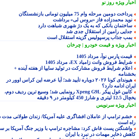
بار ویژه
روز نو
رداخت دومین مرحله وام 75 میلیون تومانی بازنشستگان
وید محمدزاده فاز «بروس لی» برداشت
اختمان بانکی که به یک دژ شهری شباهت دارد
دایی رامین از استقلال جدی شد
مب جذاب پرسپولیس گزینه استقلال است
بار ویژه
و قیمت خودرو | چرخان
یمت پارس نوآ، مرداد 1405
رایط فروش وانت زامیاد EX، مرداد 1405
علام شرایط فروش مشارکت در تولید سایپا از هفته آینده +
شنامه
هیوندای کونا ۲۰۲۶ دوباره تأیید شد؛ آیا عرضه این کراس اوور در
ان ادامه دارد؟
کابین غول پیکر Xpeng G9L رونمایی شد؛ وسیع ترین ردیف دوم،
ری و شارژ 450 کیلومتر در ۹ دقیقه
بار ویژه
سرنویس
شم ترامپ از عاملان افشاگری علیه آمریکا/ زندان طولانی مدت در
ه است
اشنگتن پست فاش کرد: مشاجره ترامپ با وزیر جنگ آمریکا بر سر
هش ذخایر مهمات در نبرد با ایران