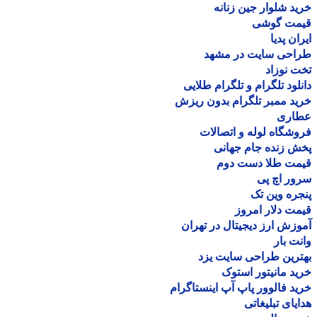
د شلوار جین زنانه
مت گوشی
ان پدیا
احی سایت در مشهد
 نوزاد
لود تلگرام و تلگرام طلایی
د ممبر تلگرام بدون ریزش
اری
شگاه لوله و اتصالات
 زنده جام جهانی
مت طلا دست دوم
ر اچ پی
ره وین تک
ت دلار امروز
زش ارز دیجیتال در تهران
ت بار
رین طراحی سایت یزد
د مانیتور استوک
د فالوور پاپ آپ اینستاگرام
یای تبلیغاتی