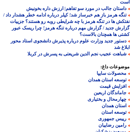
ت
استان جالب در مورد سو تفاهم| ارزش داره بخونیش
نگه هرمز باز هم خبرساز شد؛ کپلر درباره ادامه خطر هشدار داد /
کش ها در تنگه هرمز با چه شرایطی روبه رو هستند؟ جزییات
رش جدید / گزارش مهم درباره تنگه هرمز؛ چرا ریسک عبور
ی ها همچنان بالاست؟
ستور جدید وزارت علوم درباره پذیرش دانشجوی استاد محور
اغ شد
باهت عجیب نجم الدین شریعتی به پسرش در کربلا
ضوعات داغ:
حصولات سایپا
وسعه استان همدان
فزایش قیمت
اماندگان اربعین
هارمحال و بختیاری
ستان همدان
وسعه استان
ییس جمهوری
امین رضاییان
سعود پزشکیان