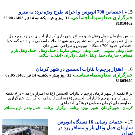
اختصاص 700 اتوبوس و اجرای طرح ویژه تردد به مترو
رگزاری صداوسیما
-
اجتماعی
-
31 روز پیش - یکشنبه 14 تیر 1405، 22:00
81810
س سازمان حمل ونقل بار و مسافر شهرداری کرج از اجرای طرح جامع حمل
ل عمومی در ایام مراسم تشییع رهبر شهید انقلاب اسلامی خبر داد و گفت: با
د 700 دستگاه اتوبوس و طراحی مسیر های ...
 ونقل عمومی
-
حمل ونقل
-
رییس سازمان حمل ونقل
-
حمل ونقل بار و
فر
-
سازمان حمل ونقل
-
انتقال زائران
-
انقلاب اسلامی
اهتزاز پرچم یا لثارات الحسین در شهر کرمان
رگزاری صداوسیما
-
سیاسی
-
32 روز پیش - یکشنبه 14 تیر 1405، 09:05
81805
در 9 نقطه از شهر کرمان پرچم یا لثارات الحسین (ع) به اهتزاز درآمد. - در 9 نقطه
شهر کرمان پرچم یا لثارات الحسین (ع) به اهتزاز درآمد. به گزارش خبرگزاری
وسیمای کرمان ، معاون فرهنگی اجتماعی ...
ان
-
شهر کرمان
-
شهر
-
ویژه برنامه
-
برگزار
-
برنامه
-
حمل ونقل بار و مسافر
خدمات رسانی 16 دستگاه اتوبوس
مان حمل ونقل بار و مسافر یزد در
ان