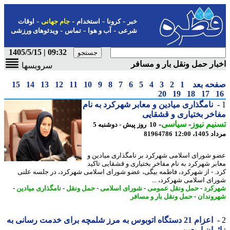
-
-
-
-
خبر
کرونا
استخدام
جام جهانی
اوقات
-
-
-
شرعی
آب و هوا
تماس
ویدئوهای ورزشی
09:32 | 1405/5/15
ار حمل ونقل بار و مسافر
سرویسها
حه بعد
1
2
3
4
5
6
7
8
9
10
11
12
13
14
15
20
19
18
17
نامگذاری میادین و معابر شهرکرد به نام
خر بختیاری و قشقایی
یم نیوز
-
سیاسی
-
10 روز پیش - دوشنبه 5
1، 12:00
81964786
 شورای اسلامی شهرکرد بر نامگذاری میادین و
بر شهرکرد به نام مفاخر بختیاری و قشقایی تاکید
. - از شهرکرد، فاطمه بیگی، عضو شورای اسلامی شهرکرد، در جلسه علنی
ای اسلامی شهرکرد، ...
کرد
-
حمل ونقل عمومی
-
شورای اسلامی
-
حمل ونقل
-
نامگذاری میادین
-
وندان
-
حمل ونقل بار و مسافر
اعزام 21 دستگاه اتوبوس به مرز شلمچه برای خدمت رسانی به
ران اربعین