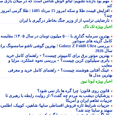
هم بود بازنده نشویم/ لیائو خوش شانس است که در میلان بازی می
د
افزایش قیمت طلا و سکه امروز 15 مرداد 1405 | طلا گرمی امروز
د؟
ارضایتی ترامپ از از وزیر جنگ بخاطر درگیری با ایران
بار ویژه
تک ناک
بهترین سرمایه گذاری با ۵۰۰ میلیون تومان در سال ۱۴۰۵؛ مقایسه
مل گزینه های سودآور
بررسی Galaxy Z Fold8 Ultra ؛ بهترین گوشی تاشو سامسونگ برای
2026
هترین موتور برق برای کامپیوتر چیست؟ + راهنمای کامل خرید
اتری سیلیکون کربن چیست؟ + بررسی نحوه عملکرد، مزایا و
ایب
ینک آفتابی هوشمند چیست؟ + راهنمای کامل خرید و معرفی
ترین مدل ها
بار ویژه
ایونا نیوز
انون روی قانون؛ چرا گره ها باز نمی شود؟
زشکیان دیشب به مردم چه گفت؟/ از روایت رابطه با رهبری تا
ییات تفاهم ایران و آمریکا
زییات شرایط تازه فروش اقساطی سایپا/ شاهین، کوییک، اطلس،
ند و ساینا چند شد؟