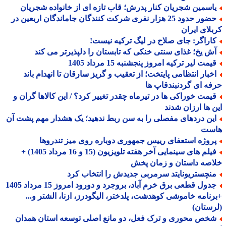
اسمین شجریان کنار پدرش؛ قاب تازه ای از خانواده شجریان
حضور حدود 25 هزار نفری شرکت کنندگان جاماندگان اربعین در
لای ایران
اراگر: جای صلاح در لیگ ترکیه نیست!
ش یخ؛ غذای سنتی خنکی که تابستان را دلپذیرتر می کند
مت لیر ترکیه امروز پنجشنبه 15 مرداد 1405
خبار انتظامی پایتخت؛ از تعقیب و گریز سارقان تا انهدام باند
ه ای گردنبندقاپ ها
یمت خوراکی ها در تیرماه چقدر تغییر کرد؟ / این کالاها گران و
 ها ارزان شدند
ین دردهای مفصلی را به سن ربط ندهید؛ یک هشدار مهم پشت آن
ست
روژه استعفای رییس جمهوری دوباره روی میز تندروها
فیلم های سینمایی آخر هفته تلویزیون (15 و 16 مرداد 1405) +
صه داستان و زمان پخش
نچستریونایتد سرمربی جدیدش را انتخاب کرد
جدول قطعی برق خرم آباد، بروجرد و دورود امروز 15 مرداد 1405
نامه خاموشی کوهدشت، پلدختر، الیگودرز، ازنا، الشتر و...
ستان)
خص محوری و ترک فعل، دو مانع اصلی توسعه استان همدان