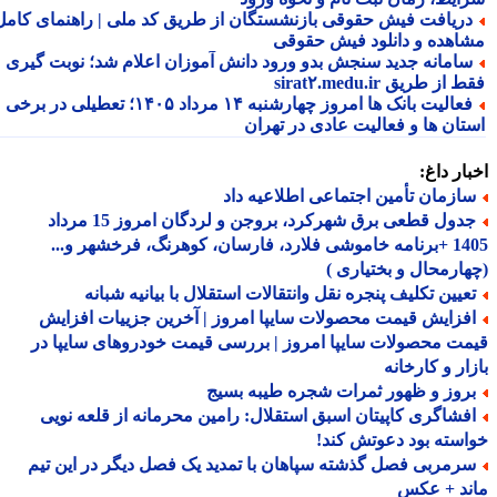
ریافت فیش حقوقی بازنشستگان از طریق کد ملی | راهنمای کامل
اهده و دانلود فیش حقوقی
امانه جدید سنجش بدو ورود دانش آموزان اعلام شد؛ نوبت گیری
از طریق sirat۲.medu.ir
فعالیت بانک ها امروز چهارشنبه ۱۴ مرداد ۱۴۰۵؛ تعطیلی در برخی
تان ها و فعالیت عادی در تهران
ار داغ:
ازمان تأمین اجتماعی اطلاعیه داد
جدول قطعی برق شهرکرد، بروجن و لردگان امروز 15 مرداد
1405 +برنامه خاموشی فلارد، فارسان، کوهرنگ، فرخشهر و...
ارمحال و بختیاری )
عیین تکلیف پنجره نقل وانتقالات استقلال با بیانیه شبانه
فزایش قیمت محصولات سایپا امروز | آخرین جزییات افزایش
ت محصولات سایپا امروز | بررسی قیمت خودروهای سایپا در
ار و کارخانه
روز و ظهور ثمرات شجره طیبه بسیج
فشاگری کاپیتان اسبق استقلال: رامین محرمانه از قلعه نویی
سته بود دعوتش کند!
رمربی فصل گذشته سپاهان با تمدید یک فصل دیگر در این تیم
ند + عکس