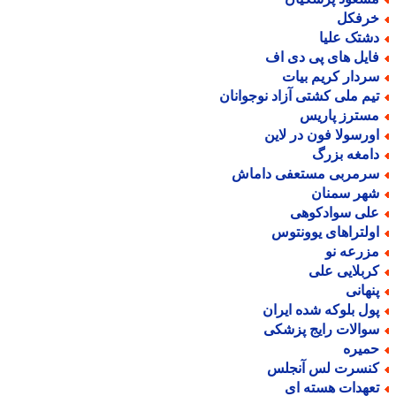
رفکل
شتک علیا
ایل های پی دی اف
ردار کریم بیات
یم ملی کشتی آزاد نوجوانان
سترز پاریس
ورسولا فون در لاین
امغه بزرگ
رمربی مستعفی داماش
هر سمنان
لی سوادکوهی
ولتراهای یوونتوس
زرعه نو
ربلایی علی
نهانی
ول بلوکه شده ایران
والات رایج پزشکی
میره
نسرت لس آنجلس
عهدات هسته ای