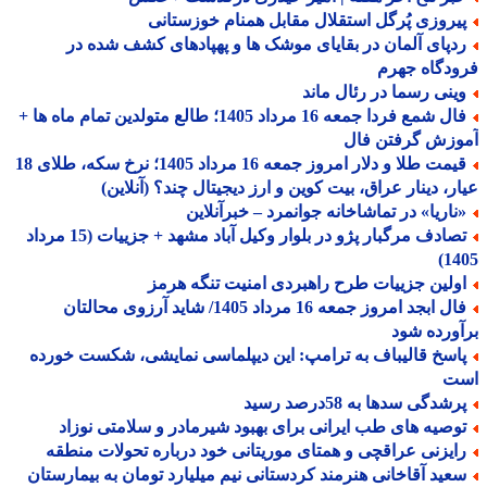
یروزی پُرگل استقلال مقابل همنام خوزستانی
دپای آلمان در بقایای موشک ها و پهپادهای کشف شده در
دگاه جهرم
ینی رسما در رئال ماند
فال شمع فردا جمعه 16 مرداد 1405؛ طالع متولدین تمام ماه ها +
وزش گرفتن فال
قیمت طلا و دلار امروز جمعه 16 مرداد 1405؛ نرخ سکه، طلای 18
ر، دینار عراق، بیت کوین و ارز دیجیتال چند؟ (آنلاین)
ناریا» در تماشاخانه جوانمرد – خبرآنلاین
تصادف مرگبار پژو در بلوار وکیل آباد مشهد + جزییات (15 مرداد
14
ولین جزییات طرح راهبردی امنیت تنگه هرمز
فال ابجد امروز جمعه 16 مرداد 1405/ شاید آرزوی محالتان
ورده شود
اسخ قالیباف به ترامپ: این دیپلماسی نمایشی، شکست خورده
ت
شدگی سدها به 58درصد رسید
وصیه های طب ایرانی برای بهبود شیرمادر و سلامتی نوزاد
ایزنی عراقچی و همتای موریتانی خود درباره تحولات منطقه
عید آقاخانی هنرمند کردستانی نیم میلیارد تومان به بیمارستان