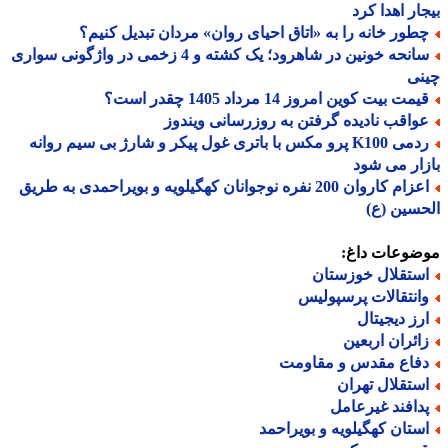
ار اهدا کرد
طور خانه را به «اتاق احیای روان» مردان تبدیل کنیم؟
سانحه خونین در شاهرود؛ یک کشته و 4 زخمی در واژگونی سواری
نی
مت بیت کوین امروز 14 مرداد 1405 چقدر است؟
واقب نادیده گرفتن به روزرسانی ویندوز
ردمی K100 پرو مکس با باتری غول پیکر و شارژ بی سیم روانه
ار می شود
اعزام کاروان 200 نفره نوجوانان کهگیلویه و بویراحمدی به طریق
سین (ع)
ضوعات داغ:
ستقلال خوزستان
انتقالات پرسپولیس
رز دیجیتال
ائران اربعین
فاع مقدس و مقاومت
ستقلال تهران
دافند غیرعامل
ستان کهگیلویه و بویراحمد