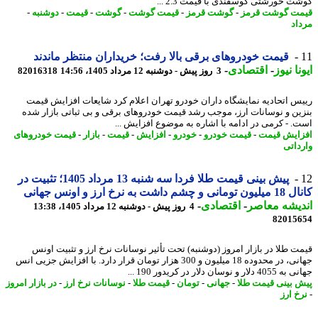
ت خورشتی گوسفندی با قیمت 2.3 ...
ت گوشت قرمز
-
گوشت قرمز
-
قیمت گوشت
-
گوشت
-
قیمت
-
دوشنبه
-
اد
قیمت خودروهای برقی بالا رفت؛ خریداران منتظر ماندند
نا نیوز
-
اقتصادی
-
3 روز پیش - دوشنبه 12 مرداد 1405، 14:56
82016318
س اتحادیه نمایشگاه داران خودرو تهران اعلام کرد شایعات افزایش قیمت
ین و نوسانات ارز، موجب رشد قیمت خودروهای برقی و بی ثباتی بازار شده
. - کرمی در ادامه با اشاره به موضوع افزایش ...
ایش قیمت
-
قیمت خودرو
-
خودرو
-
افزایش
-
قیمت
-
بازار
-
قیمت خودروهای
داتی
پیش بینی قیمت طلا فردا سه شنبه 13 مرداد 1405؛ تثبیت در
 چشم داشت به نرخ ارز و اونس جهانی
یشه معاصر
-
اقتصادی
-
4 روز پیش - دوشنبه 12 مرداد 1405، 13:38
82015
ت طلا در بازار امروز (دوشنبه) تحت تأثیر نوسانات نرخ ارز و تثبیت اونس
جهانی، در محدوده 18 میلیون و 300 هزار تومان قرار دارد. با افزایش جزیی انس
ار و نوسان دلار در کریدور 190 ...
 بینی قیمت طلا
-
جهانی
-
تومان
-
قیمت طلا
-
نوسانات نرخ ارز
-
در بازار امروز
خ ارز