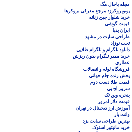
ه باحال مگ
وبروکرز: مرجع معرفی بروکرها
د شلوار جین زنانه
مت گوشی
ان پدیا
احی سایت در مشهد
 نوزاد
لود تلگرام و تلگرام طلایی
د ممبر تلگرام بدون ریزش
اری
شگاه لوله و اتصالات
 زنده جام جهانی
مت طلا دست دوم
ر اچ پی
ره وین تک
ت دلار امروز
زش ارز دیجیتال در تهران
ت بار
رین طراحی سایت یزد
د مانیتور استوک