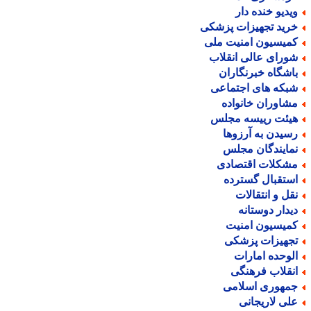
یدیو خنده دار
رید تجهیزات پزشکی
میسیون امنیت ملی
ورای عالی انقلاب
اشگاه خبرنگاران
بکه های اجتماعی
شاوران خانواده
یئت رییسه مجلس
سیدن به آرزوها
مایندگان مجلس
شکلات اقتصادی
ستقبال گسترده
قل و انتقالات
یدار دوستانه
میسیون امنیت
جهیزات پزشکی
لوحده امارات
نقلاب فرهنگی
مهوری اسلامی
لی لاریجانی