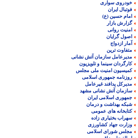
ودروی سواری
وتبال ایران
مام حسین (ع)
زارش بازار
منیت روانی
صول گرایان
مار ازدواج
تفاوت ترین
دیرعامل سازمان آتش نشانی
ارگردان سینما و تلویزیون
میسیون امنیت ملی مجلس
وزنامه جمهوری اسلامی
دیرکل پدافند غیرعامل
ازمان آتش نشانی مشهد
مهوری اسلامی ایران
بکه بهداشت و درمان
تابخانه های عمومی
هراب بختیاری زاده
زارت جهاد کشاورزی
جلس شورای اسلامی