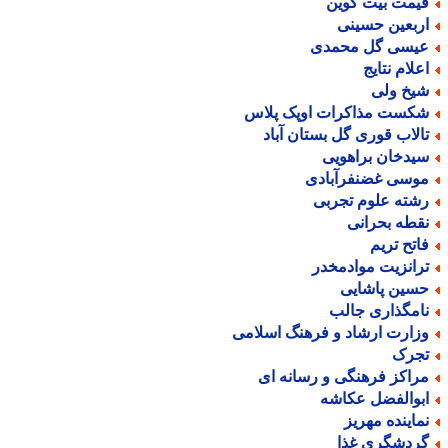
یمت بیت کوین
ربعین حسینی
یسی گل محمدی
علام نتایج
یخ ولی
کست مذاکرات اوپک پلاس
الاب قوری گل بستان آباد
یدخان براهویی
وسی غضنفرآبادی
شته علوم تجربی
قطه بحرانی
اتح تریم
رانزیت موادمخدر
سین پاشایی
امگذاری جالب
زارت ارشاد و فرهنگ اسلامی
جرک
راکز فرهنگی و رسانه ای
بوالفضل عکاشه
ماینده مهریز
ردشگری غذا