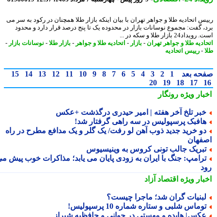
س اتحادیه طلا و جواهر تهران با بیان اینکه بازار طلا همچنان در رکود به سر می
، گفت: مجموع نوسانات بازار در محدوده یک تا پنج درصد قرار دارد و محدود
اد24 بازار طلا و سکه در ...
ادیه طلا و جواهر تهران
-
بازار
-
اتحادیه طلا و جواهر
-
بازار طلا
-
نوسانات بازار
-
-
رییس اتحادیه
حه بعد
1
2
3
4
5
6
7
8
9
10
11
12
13
14
15
20
19
18
17
بار ویژه
رونگار
بر تلخ آخر هفته | امیر حیدری درگذشت +عکس
افبک پرسپولیس در سه راهی گرفتار شد!
و خرید جدید ذوب آهن لو رفت/ یک گلر و یک مدافع مطرح در راه
فهان
بریک جالب تونی کروس به وینیسیوس
رامپ: جنگ با ایران به زودی پایان می یابد؛ مذاکرات خوب پیش می
د
بار ویژه
اقتصاد آزاد
بنیات گران شد؛ ماجرا چیست؟
وماس شلبی و ستاره شماره 10 پرسپولیس!
کس| هایده و مهستی در جوانی و حافظیه شیراز