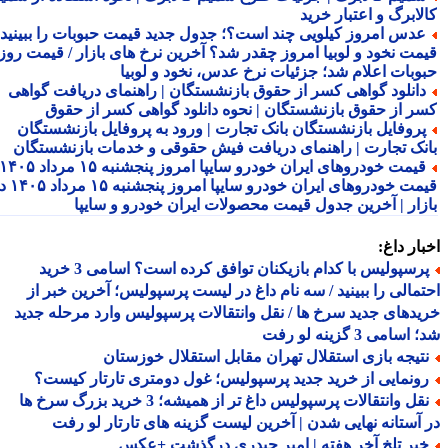
لابرگ و اعتبار خرید
دس امروز کیلویی چند است؟؛ جدول جدید قیمت حبوبات را ببینید /
مت نخود و لوبیا امروز چقدر شد؟ آخرین نرخ های بازار / قیمت روز
وبات اعلام شد؛ جزئیات نرخ عدس، نخود و لوبیا
انلود گواهی کسر از حقوق بازنشستگان | راهنمای دریافت گواهی
ر از حقوق بازنشستگان | نحوه دانلود گواهی کسر از حقوق
روفایل بازنشستگان بانک تجارت | ورود به پروفایل بازنشستگان
نک تجارت | راهنمای دریافت فیش حقوقی و خدمات بازنشستگان
قیمت خودروهای ایران خودرو سایپا امروز پنجشنبه ۱۵ مرداد ۱۴۰۵ |
قیمت خودروهای ایران خودرو سایپا امروز پنجشنبه ۱۵ مرداد ۱۴۰۵ در
زار | آخرین جدول قیمت محصولات ایران خودرو و سایپا
ار داغ:
پرسپولیس با کدام بازیکنان توافق کرده است؟ اسامی 3 خرید
مالی را ببینید / سه نام داغ در لیست پرسپولیس؛ آخرین خبر از
دهای جدید سرخ ها / نقل وانتقالات پرسپولیس وارد مرحله جدید
سامی 3 گزینه لو رفت
تیجه بازی استقلال تهران مقابل استقلال خوزستان
ونمایی از خرید جدید پرسپولیس؛ غول دومتری تارتار کیست؟
نقل وانتقالات پرسپولیس داغ تر از همیشه؛ 3 خرید بزرگ سرخ ها
آستانه نهایی شدن | آخرین لیست گزینه های تارتار لو رفت
بر تلخ آخر هفته | امیر حیدری درگذشت +عکس