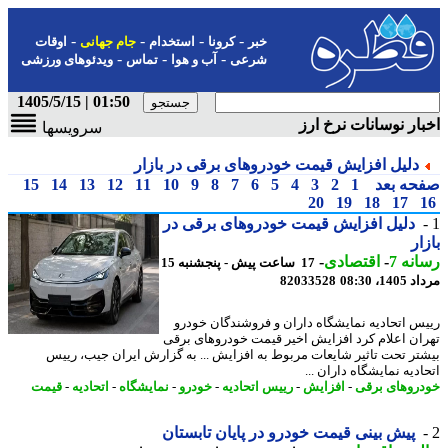
-
-
-
-
خبر
کرونا
استخدام
جام جهانی
اوقات
-
-
-
شرعی
آب و هوا
تماس
ویدئوهای ورزشی
01:50 | 1405/5/15
ار نوسانات نرخ ارز
سرویسها
دلیل افزایش قیمت خودروهای برقی در بازار
حه بعد
1
2
3
4
5
6
7
8
9
10
11
12
13
14
15
20
19
18
17
دلیل افزایش قیمت خودروهای برقی در
ار
نه 7
-
اقتصادی
-
17 ساعت پیش - پنجشنبه 15
1، 08:30
82033528
س اتحادیه نمایشگاه داران و فروشندگان خودرو
ان اعلام کرد افزایش اخیر قیمت خودروهای برقی
تر تحت تاثیر شایعات مربوط به افزایش ... به گزارش ایران جیب، رییس
دیه نمایشگاه داران ...
روهای برقی
-
افزایش
-
رییس اتحادیه
-
خودرو
-
نمایشگاه
-
اتحادیه
-
قیمت
پیش بینی قیمت خودرو در پایان تابستان