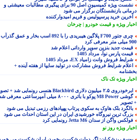
نشست ویژه کمیسیون اصل 90 برای پیگیری مطالبات معیشتی و
مانی بازنشستگان برگزار می شود
خرین خرید پرسپولیس و فریم امیدوارکننده
بار ویژه
و قیمت خودرو | چرخان
چری جتور F700 پلاگین هیبریدی را با 892 اسب بخار و عمق گذرآب
 معرفی کرد
یمت جدید بنزین سوپر وارداتی اعلام شد
یمت پارس نوآ، مرداد 1405
رایط فروش وانت زامیاد EX، مرداد 1405
علام شرایط فروش مشارکت در تولید سایپا از هفته آینده +
شنامه
بار ویژه
تک ناک
رخودروی ۲.۵ میلیون دلاری Blackbird هنسی رونمایی شد + تصویر
گوشی M8 Power پوکو با باتری ۸۰۰۰ میلی آمپرساعتی معرفی شد
تصویر
الگرد بلک هاوک به سکوی پرتاب پهپادهای رزمی تبدیل می شود
زرگ ترین نیروگاه خورشیدی ایران در این استان احداث می شود
ولکس واگن از سدان Jetta M6 رونمایی کرد
بار ویژه
روز نو
وسف پزشکیان: اگر دولت شکست بخورد، ایران شکست می خورد