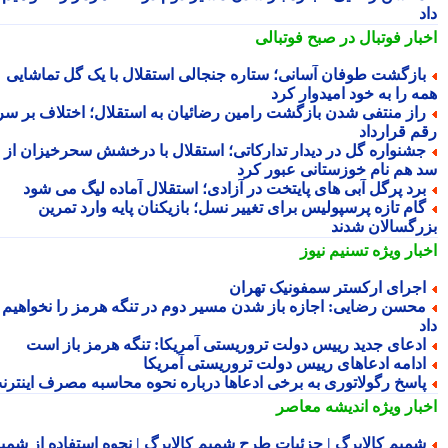
بار فوتبال در صبح فوتبالی
ازگشت طوفان آسانی؛ ستاره جنجالی استقلال با یک گل تماشایی
ه را به خود امیدوار کرد
از منتفی شدن بازگشت رامین رضائیان به استقلال؛ اختلاف بر سر
م قرارداد
شنواره گل در دیدار تدارکاتی؛ استقلال با درخشش سحرخیزان از
 هم نام خوزستانی عبور کرد
رد پرگل آبی های پایتخت در آزادی؛ استقلال آماده لیگ می شود
ام تازه پرسپولیس برای تغییر نسل؛ بازیکنان پایه وارد تمرین
رگسالان شدند
بار ویژه
تسنیم نیوز
جرای ارکستر سمفونیک تهران
حسن رضایی: اجازه باز شدن مسیر دوم در تنگه هرمز را نخواهیم
دعای جدید رییس دولت تروریستی آمریکا: تنگه هرمز باز است
دامه ادعاهای رییس دولت تروریستی آمریکا
اسخ رگولاتوری به برخی ادعاها درباره نحوه محاسبه مصرف اینترنت
بار ویژه
اندیشه معاصر
میم کالابرگ | جزئیات طرح شمیم کالابرگ | نحوه استفاده از شمیم