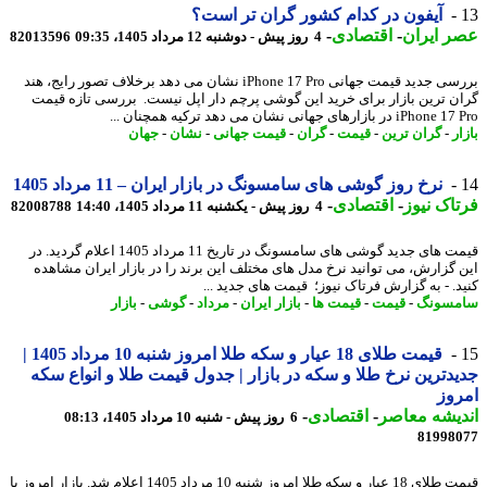
آیفون در کدام کشور گران تر است؟
 ایران
-
اقتصادی
-
4 روز پیش - دوشنبه 12 مرداد 1405، 09:35
82013596
بررسی جدید قیمت جهانی iPhone 17 Pro نشان می دهد برخلاف تصور رایج، هند
ن ترین بازار برای خرید این گوشی پرچم دار اپل نیست. بررسی تازه قیمت
 در بازارهای جهانی نشان می دهد ترکیه همچنان ...
ر
-
گران ترین
-
قیمت
-
گران
-
قیمت جهانی
-
نشان
-
جهان
نرخ روز گوشی های سامسونگ در بازار ایران – 11 مرداد 1405
اک نیوز
-
اقتصادی
-
4 روز پیش - یکشنبه 11 مرداد 1405، 14:40
82008788
قیمت های جدید گوشی های سامسونگ در تاریخ 11 مرداد 1405 اعلام گردید. در
 گزارش، می توانید نرخ مدل های مختلف این برند را در بازار ایران مشاهده
د. - به گزارش فرتاک نیوز؛ قیمت های جدید ...
مسونگ
-
قیمت
-
قیمت ها
-
بازار ایران
-
مرداد
-
گوشی
-
بازار
قیمت طلای 18 عیار و سکه طلا امروز شنبه 10 مرداد 1405 |
دترین نرخ طلا و سکه در بازار | جدول قیمت طلا و انواع سکه
وز
یشه معاصر
-
اقتصادی
-
6 روز پیش - شنبه 10 مرداد 1405، 08:13
81998
قیمت طلای 18 عیار و سکه طلا امروز شنبه 10 مرداد 1405 اعلام شد. بازار امروز با