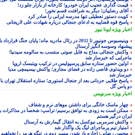
یمت گذاری عجیب ایران خودرو؛ کارخانه از بازار جلو زد!
قای رضاییان؛ دیگر به شرافتت قسم نخور!
ویت دستور تعطیلی تنها مدرسه ایرانی را صادر کرد
اسخ قوه قضاییه به ادعای جنجالی درباره شهادت علی لاریجانی
بار ویژه
ایونا نیوز
وینیسیوس جونیور تا 2032 در رئال مادرید ماند؛ پایان جنگ قرارداد با
شنهاد وسوسه انگیز آرسنال
اکنش جنجالی مداح به فایل صوتی منتسب به سالومه سیدنیا؛
جرایی که خبرساز شد
ولین حضور ستاره سابق پرسپولیس در ترکیب ویتبسک اروپا
و ویدئوی قاضی زاده در فضای مجازی؛ واکنش بیسیمچی مدیا
رساز شد
اسخ طلایی حردانی بعد از جنجال استوری؛ ستاره استقلال تهران با
 پاس گل
بار ویژه
سرنویس
هار ماسک خانگی برای داشتن موهای نرم و شفاف
مکن است به زودی به توافق برسیم/ ترامپ: شخصاً در مذاکرات با
ران درگیر هستم
اکنش سرمربی نیوکسل به انتقال گیمارش به آرسنال
متیاز تیم پرماجرای لیگ یک واگذار شد
حسن رضایی: اجازه باز شدن مسیر دوم در تنگه هرمز را نخواهیم