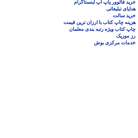
د فالوور پاپ آپ اینستاگرام
یای تبلیغاتی
ید سالت
نه چاپ کتاب با ارزان ترین قیمت
 کتاب ویژه رتبه بندی معلمان
موزیک
مات مرکزی بوش