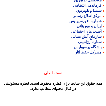
بوالفضل رزاق پور
رماندهی انتظامی
ینما و تلویزیون
رکز اطلاع رسانی
اره 10 پرسپولیس
یران و موریتانی
سیب های اجتماعی
ازمان آتش نشانی
تاره آرژانتینی
اشگاه پرسپولیس
دیرکل حفظ آثار
نسخه اصلی
مه حقوق این سایت برای قطره محفوظ است. قطره مسئولیتی
در قبال محتوای مطالب ندارد.