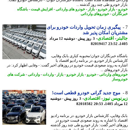
ار خودرو طی چند روز گذشته ...
رو
-
بازار خودرو
-
بازار
-
خودرو های وارداتی
-
افزایش قیمت
-
باشگاه
نگاران
-
خودروهای وارداتی
پیگیری زمان تحویل واردات خودرو برای
ریان امکان پذیر شد
بتر
-
اقتصادی
-
3 روز پیش - دوشنبه 12 مرداد
82019417
1405
گاه خبرنگاران جوان؛محبوبه کباری بابک وفایی،
شناس بازار خودرو، در برنامه رادیو اقتصاد با
ره به روند صعودی قیمت خودرو در روزهای اخیر گفت: - وفایی اظهار کرد: در
ر خودروهای ...
روهای وارداتی
-
خودرو
-
بازار خودرو
-
بازار
-
واردات
-
وارداتی
-
شرکت های
روساز
موج جدید گرانی خودرو قطعی است!
نویس نیوز
-
اقتصادی
-
3 روز پیش - دوشنبه
82018582
ک وفایی، کارشناس بازار خودرو، در برنامه رادیو
صاد با اشاره به روند صعودی قیمت خودرو در
های اخیر گفت: بازار خودرو طی چند روز گذشته
دی صعودی داشته که این افزایش قیمت بیشتر ...