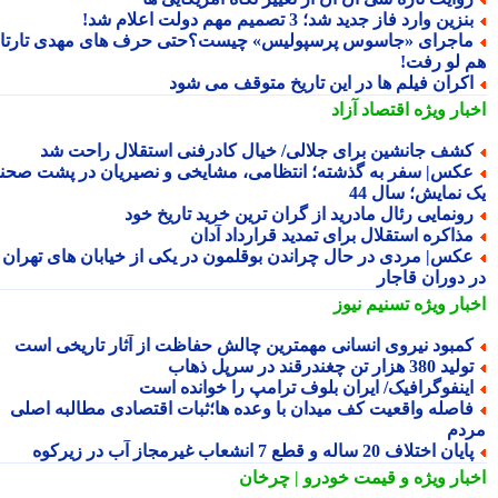
نزین وارد فاز جدید شد؛ 3 تصمیم مهم دولت اعلام شد!
اجرای «جاسوس پرسپولیس» چیست؟حتی حرف های مهدی تارتار
 لو رفت!
کران فیلم ها در این تاریخ متوقف می شود
بار ویژه
اقتصاد آزاد
شف جانشین برای جلالی/ خیال کادرفنی استقلال راحت شد
کس| سفر به گذشته؛ انتظامی، مشایخی و نصیریان در پشت صحنه
 نمایش؛ سال 44
ونمایی رئال مادرید از گران ترین خرید تاریخ خود
ذاکره استقلال برای تمدید قرارداد آدان
کس| مردی در حال چراندن بوقلمون در یکی از خیابان های تهران
 دوران قاجار
بار ویژه
تسنیم نیوز
مبود نیروی انسانی مهمترین چالش حفاظت از آثار تاریخی است
ید 380 هزار تن چغندرقند در سرپل ذهاب
ینفوگرافیک/ ایران بلوف ترامپ را خوانده است
اصله واقعیت کف میدان با وعده ها؛ثبات اقتصادی مطالبه اصلی
دم
یان اختلاف 20 ساله و قطع 7 انشعاب غیرمجاز آب در زیرکوه
بار ویژه
و قیمت خودرو | چرخان