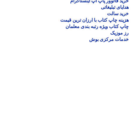
د فالوور پاپ آپ اینستاگرام
یای تبلیغاتی
ید سالت
نه چاپ کتاب با ارزان ترین قیمت
 کتاب ویژه رتبه بندی معلمان
موزیک
مات مرکزی بوش