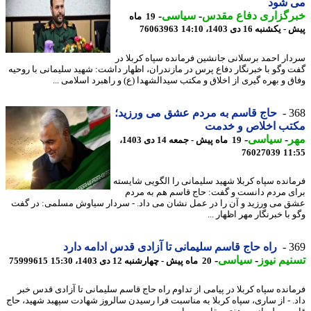
 شود
رگزاری دفاع مقدس
-
سیاسی
-
19 ماه
کشنبه 16 دی 1403، 14:10
76063963
ار احمد برسلانی جانشین فرمانده سپاه کربلا در
 وگو با خبرنگار دفاع پرس در مازندران، اظهار داشت: شهید سلیمانی با روحیه
ق و بهره گیری از اخلاق و مکتب سیدالشهدا (ع) و راهبرد اسلامی ...
3
حاج قاسم به مردم عشق می ورزید؛
تب اخلاص و خدمت
ر
-
سیاسی
-
19 ماه پیش - جمعه 14 دی 1403،
76027039
11
انده سپاه کربلا شهید سلیمانی را الگویی شایسته
ی مردم دانست و گفت: حاج قاسم هم به مردم
 می ورزید و آن را در عمل نشان می داد. - سردار سیاوش مسلمی: در گفت
با خبرنگار مهر اظهار ...
3
راه حاج قاسم سلیمانی تا آزادی قدس ادامه دارد
یم نیوز
-
سیاسی
-
20 ماه پیش - چهارشنبه 12 دی 1403، 15:30
75999615
انده سپاه کربلا در پیامی از تداوم راه حاج قاسم سلیمانی تا آزادی قدس خبر
. - از ساری، سپاه کربلا به مناسبت فرا رسیدن سالروز شهادت سپهبد شهید، حاج