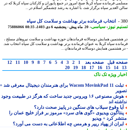
می فرمانده سپاه کربلا صبح امروز در جمع پایوران و کارکنان سپاه کربلا که در
ن الغدیر سپاه برگزار شد، با اشاره به رشد چشمگیر اسلام در ...
3
انتخاب فرمانده برتر بهداشت و سلامت کل سپاه
یم نیوز
-
سیاسی
-
20 ماه پیش - پنجشنبه 6 دی 1403، 08:35
75886066
هشتمین همایش دوسالانه فرماندهان حوزه بهداشت و سلامت نیروهای مسلح ،
انده سپاه کربلا به عنوان فرمانده برتر بهداشت و سلامت کل سپاه انتخاب شد.
ر هشتمین همایش دوسالانه فرماندهان ...
حه قبل
صفحه بعد
1
2
3
4
5
6
7
8
9
10
11
12
20
19
18
17
16
15
14
بار ویژه
تک ناک
تبلت Wacom MovinkPad 11 برای هنرمندان دیجیتال معرفی شد +
ویر
هوش مصنوعی ۱۶ ویروس جدید ساخت که هرگز در طبیعت وجود
شته اند
یا وقوع سیلاب های سنگین در پاییز صحت دارد؟
نتاگون ویدیوی «گوی های سرد» مرموز بر فراز خلیج عمان را
تشر کرد + ویدیو
یران از پهپاد ریپر و هرمس چه اطلاعاتی به دست می آورد؟