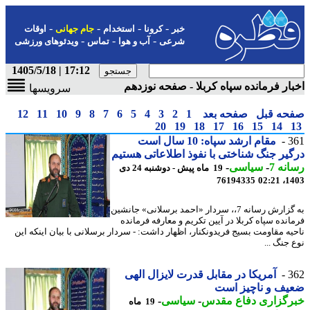
-
-
-
-
خبر
کرونا
استخدام
جام جهانی
اوقات
-
-
-
شرعی
آب و هوا
تماس
ویدئوهای ورزشی
17:12 | 1405/5/18
ار فرمانده سپاه کربلا - صفحه نوزدهم
سرویسها
حه قبل
صفحه بعد
1
2
3
4
5
6
7
8
9
10
11
12
20
19
18
17
16
15
14
3
مقام ارشد سپاه: 10 سال است
یر جنگ شناختی با نفوذ اطلاعاتی هستیم
نه 7
-
سیاسی
-
19 ماه پیش - دوشنبه 24 دی
76194335
1403
به گزارش رسانه 7،، سردار «احمد برسلانی» جانشین
انده سپاه کربلا در آیین تکریم و معارفه فرمانده
یه مقاومت بسیج فریدونکنار، اظهار داشت: - سردار برسلانی با بیان اینکه این
جنگ ...
3
آمریکا در مقابل قدرت لایزال الهی
یف و ناچیز است
رگزاری دفاع مقدس
-
سیاسی
-
19 ماه