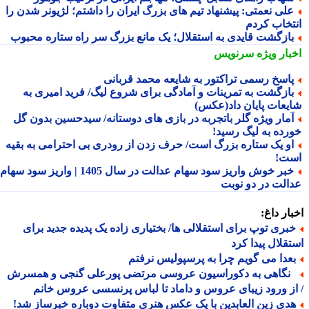
لی نعمتی: پیشنهاد تیم های بزرگ ایران را داشتم؛ لژیونر شدن را
تخاب کردم
ازگشت قایدی به استقلال؛ یک مانع بزرگ سر راه ستاره محبوب
بار ویژه
سرنویس
اسخ رسمی تراکتور به شایعه محمد قربانی
ازگشت به تمرینات و آمادگی برای شروع لیگ/ فرید امیری به
یعات پایان داد(عکس)
مار ویژه گلر باتجربه در بازی های دوستانه/ سیدحسین بدون گل
رده به لیگ رسید!
و یک ستاره بزرگ است/ حرف زدن از رودری بی احترامی به بقیه
ت!
خبر خوش واریز سود سهام عدالت در سال 1405 | واریز سود سهام
الت در دو نوبت
ار داغ:
بری توپ برای استقلالی ها/ بختیاری زاده یک پدیده جدید برای
قلال پیدا کرد
عدا می گویم چرا به پرسپولیس نرفتم
گاهی به دکوراسیون عروسی مرتضی پورعلی گنجی و همسرش
ز ورود زیبای عروس و داماد تا لباس پرنسسی عروس خانم
دی زین العابدین با یک عکس هنری متفاوت دوباره خبرساز شد!