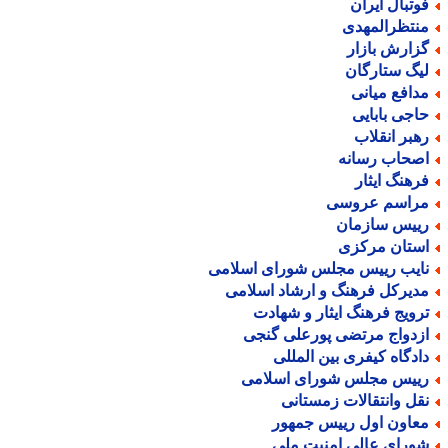
وتبال ایران
نتظرالمهدی
زارش بازار
یگ ستارگان
دافع میانی
اجی بابایی
هبر انقلاب
صحاب رسانه
رهنگ ایثار
راسم عروسی
ییس سازمان
ستان مرکزی
ایب رییس مجلس شورای اسلامی
دیرکل فرهنگ و ارشاد اسلامی
رویج فرهنگ ایثار و شهادت
زدواج مرتضی پورعلی گنجی
ادگاه کیفری بین المللی
ییس مجلس شورای اسلامی
قل وانتقالات زمستانی
عاون اول رییس جمهور
ورای عالی امنیت ملی