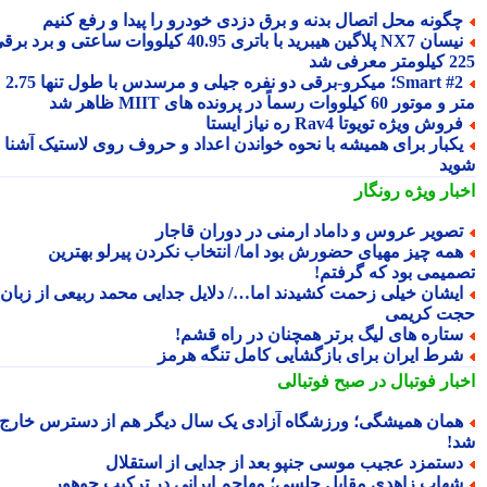
گونه محل اتصال بدنه و برق دزدی خودرو را پیدا و رفع کنیم
نیسان NX7 پلاگین هیبرید با باتری 40.95 کیلووات ساعتی و برد برقی
 معرفی شد
Smart #2؛ میکرو-برقی دو نفره جیلی و مرسدس با طول تنها 2.75
ور 60 کیلووات رسماً در پرونده های MIIT ظاهر شد
روش ویژه تویوتا Rav4 ره نیاز ایستا
کبار برای همیشه با نحوه خواندن اعداد و حروف روی لاستیک آشنا
ید
بار ویژه
رونگار
صویر عروس و داماد ارمنی در دوران قاجار
مه چیز مهیای حضورش بود اما/ انتخاب نکردن پیرلو بهترین
میمی بود که گرفتم!
یشان خیلی زحمت کشیدند اما…/ دلایل جدایی محمد ربیعی از زبان
ت کریمی
تاره های لیگ برتر همچنان در راه قشم!
رط ایران برای بازگشایی کامل تنگه هرمز
بار فوتبال در صبح فوتبالی
مان همیشگی؛ ورزشگاه آزادی یک سال دیگر هم از دسترس خارج
!
ستمزد عجیب موسی جنپو بعد از جدایی از استقلال
هاب زاهدی مقابل چلسی؛ مهاجم ایرانی در ترکیب جوهور