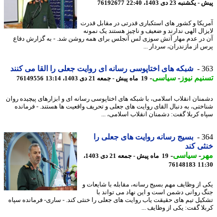
کشنبه 23 دی 1403، 22:40
76192677
یکا و کشور های استکباری قدرتی در مقابل قدرت
زال الهی ندارند و ضعیف و ناچیز هستند یک نمونه
در عدم مهار آتش سوزی لس آنجلس برای همه روشن شد. - به گزارش دفاع
 از مازندران، سردار ...
3
شبکه های اختاپوسی رسانه ای روایت جعلی را القا می کنند
یم نیوز
-
سیاسی
-
19 ماه پیش - جمعه 21 دی 1403، 13:14
76149556
نان انقلاب اسلامی، با شبکه های اختاپوسی رسانه ای و ابزارهای پیچیده روان
ختی، به دنبال القای روایت های جعلی و تحریف واقعیت ها هستند. - فرمانده
ه کربلا گفت: دشمنان انقلاب اسلامی، ...
3
بسیج رسانه روایت های جعلی را
ی کند
ر
-
سیاسی
-
19 ماه پیش - جمعه 21 دی 1403،
76148183
11
 از وظایف مهم بسیج رسانه، مقابله با شایعات و
 روانی دشمن است و این نهاد می تواند با
یل تیم های حقیقت یاب روایت های جعلی را خنثی کند. - ساری- فرمانده سپاه
لا گفت: یکی از وظایف ...