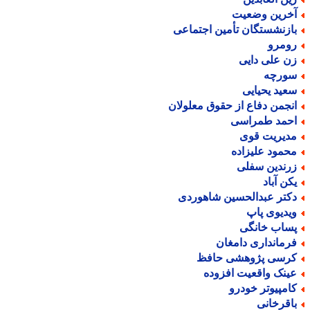
خرین وضعیت
ازنشستگان تأمین اجتماعی
ومرو
ن علی دایی
ورچه
عید یحیایی
نجمن دفاع از حقوق معلولان
حمد طمراسی
دیریت قوی
حمود علیزاده
رندین سفلی
کن آباد
کتر عبدالحسین شاهوردی
یدیوی پاپ
ساب خانگی
رمانداری دامغان
رسی پژوهشی حافظ
ینک واقعیت افزوده
امپیوتر خودرو
اقرخانی