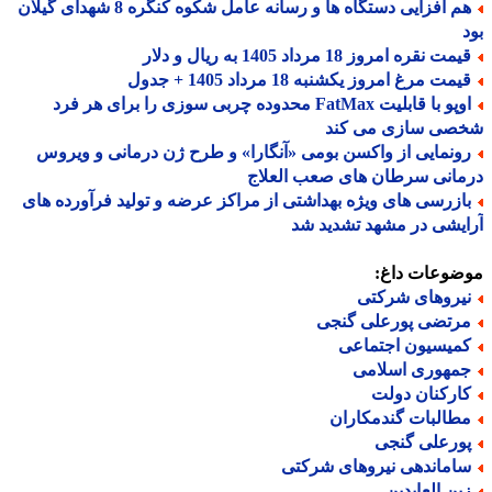
هم افزایی دستگاه ها و رسانه عامل شکوه کنگره 8 شهدای گیلان
مت نقره امروز 18 مرداد 1405 به ریال و دلار
مت مرغ امروز یکشنبه 18 مرداد 1405 + جدول
اوپو با قابلیت FatMax محدوده چربی سوزی را برای هر فرد
صی سازی می کند
ونمایی از واکسن بومی «آنگارا» و طرح ژن درمانی و ویروس
انی سرطان های صعب العلاج
ازرسی های ویژه بهداشتی از مراکز عرضه و تولید فرآورده های
یشی در مشهد تشدید شد
ضوعات داغ:
یروهای شرکتی
رتضی پورعلی گنجی
میسیون اجتماعی
مهوری اسلامی
ارکنان دولت
طالبات گندمکاران
ورعلی گنجی
اماندهی نیروهای شرکتی
ین العابدین