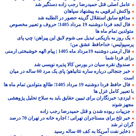
امل اصلی قتل حمیدرضا رجب زاده دستگیر شد
اکنش ابرقویی به پیشنهاد سپاهان
دافع سابق استقلال گزینه حضور در الطلبه شد
فال ابجد فردا دوشنبه 19 مرداد 1405؛ حروف و تعبیر مخصوص
لدین تمام ماه ها
ک روز به بازیکنی تبدیل می شوم لایق این پیراهن/ چپ پای
سپولیس: خداحافظ عشق من!
فال ارمنی دوشنبه 19مرداد ماه 1405 | پیام الهه خوشبختی ارمنی
ی فردا شما
ندوق نقره سیان در بورس کالا پذیره نویسی شد
خبر جنجالی درباره ساره نتانیاهو؛ پای یک مرد 60 ساله در میان
ت
فال حافظ فردا دوشنبه 19 مرداد 1405؛ طالع متولدین تمام ماه ها
تعبیر کامل غزل ها
یزدی: خبرنگاران برای تبیین حقایق باید به سلاح تحلیل پژوهشی
هز شوند
زییات ربوده شدن و قتل حمیدرضا رجب زاده
خبر تلخ برای مستاجران تهرانی ؛ اجاره خانه در تهران 70 درصد
ن تر شد
ایر نفت آمریکا به کف 40 ساله رسید