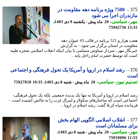
3
7500 ویژه برنامه دهه مقاومت در
ندران اجرا می شود
ر
-
سیاسی
-
20 ماه پیش - یکشنبه 9 دی 1403،
75942756
15
هفت هزار و 521 برنامه در قالب 43 عنوان دهه
ومت در استان برگزار می شود. - به گزارش
نگار مهر ، سردار سیاوش مسلمی با بیان اینکه انقلاب اسلامی شجره طیبه
 که توسط حضرت امام راحل پایه ...
3
رشد اسلام در اروپا و آمریکا یک تحول فرهنگی و اجتماعی
ت
یم نیوز
-
سیاسی
-
20 ماه پیش - شنبه 8 دی 1403، 19:35
75927818
 اسلام در اروپا و آمریکا نه تنها یک پدیده جمعیتی بلکه یک تحول فرهنگی-
ماعی است که ساختارهای سکولار و لیبرال غرب را به چالش کشیده است. -
انده سپاه کربلا گفت: رشد اسلام در اروپا ...
3
انقلاب اسلامی الگویی الهام بخش
ی مسلمانان است
ر
-
سیاسی
-
20 ماه پیش - شنبه 8 دی 1403،
75919096
11