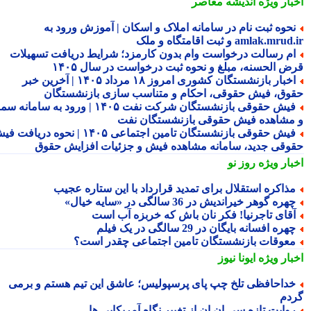
بار ویژه
اندیشه معاصر
حوه ثبت نام در سامانه املاک و اسکان | آموزش ورود به
amlak.mr و ثبت اقامتگاه و ملک
م رسالت درخواست وام بدون کارمزد؛ شرایط دریافت تسهیلات
ض الحسنه، مبلغ و نحوه ثبت درخواست در سال ۱۴۰۵
اخبار بازنشستگان کشوری امروز ۱۸ مرداد ۱۴۰۵ | آخرین خبر
وق، فیش حقوقی، احکام و متناسب سازی بازنشستگان
فیش حقوقی بازنشستگان شرکت نفت ۱۴۰۵ | ورود به سامانه سما
مشاهده فیش حقوقی بازنشستگان نفت
فیش حقوقی بازنشستگان تامین اجتماعی ۱۴۰۵ | نحوه دریافت فیش
وقی جدید، سامانه مشاهده فیش و جزئیات افزایش حقوق
بار ویژه
روز نو
ذاکره استقلال برای تمدید قرارداد با این ستاره عجیب
هره گوهر خیراندیش در 36 سالگی در «سایه خیال»
قای تاجرنیا! فکر نان باش که خربزه آب است
هره افسانه بایگان در 29 سالگی در یک فیلم
عوقات بازنشستگان تامین اجتماعی چقدر است؟
بار ویژه
ایونا نیوز
داحافظی تلخ چپ پای پرسپولیس؛ عاشق این تیم هستم و برمی
دم
وایت تازه سی ان ان از تغییر نگاه آمریکایی ها