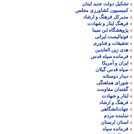
شکیل دولت جدید لبنان
میسیون کشاورزی مجلس
دیرکل فرهنگ و ارشاد
رهنگ ایثار و شهادت
ژوهشگاه ابن سینا
وتبالیست ایرانی
حقیقات و فناوری
دی زین العابدین
رمانده سپاه قدس
یران و آمریکا
پاه قدس گیلان
یدار دوستانه
ورای هماهنگی
فتمان مقاومت
یثار و شهادت
رهنگ و ارشاد
هاددانشگاهی
ماینده مردم
ستان لرستان
رمانده سپاه