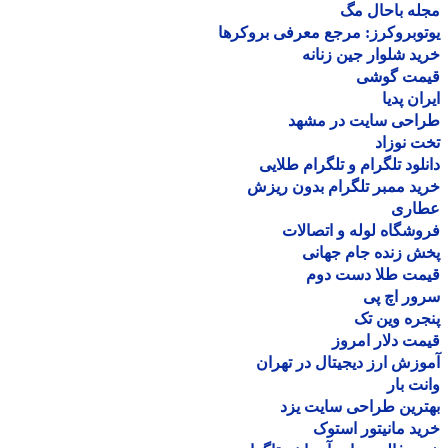
ه باحال مگ
وبروکرز: مرجع معرفی بروکرها
د شلوار جین زنانه
مت گوشی
ان پدیا
احی سایت در مشهد
 نوزاد
لود تلگرام و تلگرام طلایی
د ممبر تلگرام بدون ریزش
اری
شگاه لوله و اتصالات
 زنده جام جهانی
مت طلا دست دوم
ر اچ پی
ره وین تک
ت دلار امروز
زش ارز دیجیتال در تهران
ت بار
رین طراحی سایت یزد
د مانیتور استوک