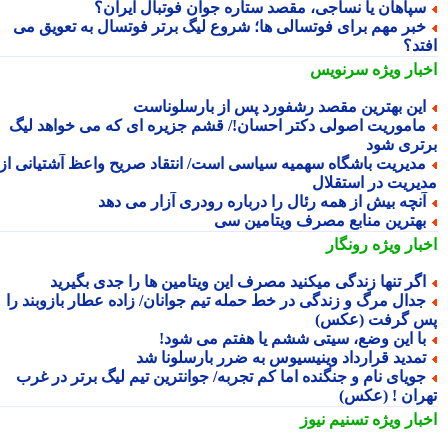
پاهان یا نساجی، مقصد ستاره جوان فوتبال ایران؟
بر مهم برای فوتسالی ها؛ شروع لیگ برتر فوتسال به تعویق می
تد؟
بار ویژه
سرنویس
ین بهترین مقصد رشفورد پس از بارسلوناست
اموریت اصولی دکتر احسان!/ قشم جزیره ای که می خواهد لیگ
تری شود
دیریت باشگاه سهمیه سیاسی است/ انتقاد صریح واعظ آشتیانی از
یریت در استقلال
نچه بیش از همه رئال را درباره رودری آزار می دهد
هترین منابع مصرف ویتامین سی
بار ویژه
رونگار
گر تنها زندگی میکنید مصرف این ویتامین ها را جدی بگیرید
دال مرگ و زندگی در خط حمله تیم جوانان/ زاده عطار بازوبند را
 گرفت (عکس)
ا این وضع، سیتی ششم یا هفتم می شود!
مدید قرارداد وینیسیوس به ضرر بارسلونا شد
ویای نام و جنگنده اما کم تجربه/ جوانترین تیم لیگ برتر در غرب
ران ! (عکس)
بار ویژه
تسنیم نیوز