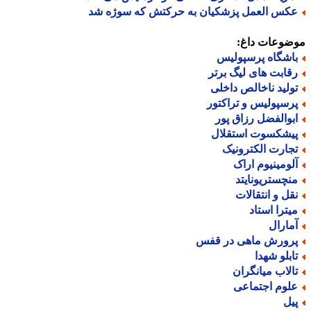
کس العمل پزشکیان به حرکتش که سوژه شد
ضوعات داغ:
اشگاه پرسپولیس
قابت های لیگ برتر
ولید ناخالص داخلی
رسپولیس و تراکتور
بوالفضل رزاق پور
یشکسوت استقلال
جارت الکترونیک
لومینیوم اراک
نچستریونایتد
قل و انتقالات
یترا استاد
مارال
رورش ماهی در قفس
ابلو شهدا
الاب میانگران
لوم اجتماعی
یل