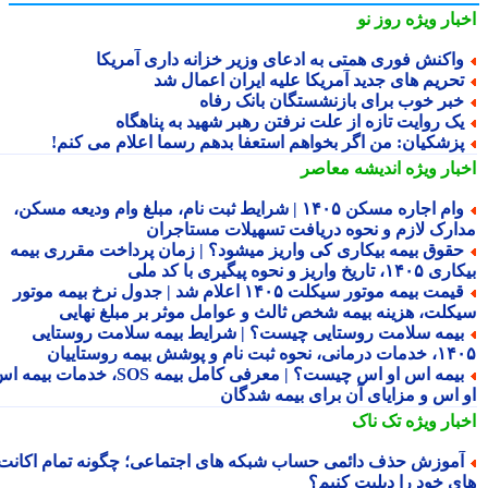
بار ویژه
روز نو
اکنش فوری همتی به ادعای وزیر خزانه داری آمریکا
حریم های جدید آمریکا علیه ایران اعمال شد
بر خوب برای بازنشستگان بانک رفاه
ک روایت تازه از علت نرفتن رهبر شهید به پناهگاه
زشکیان: من اگر بخواهم استعفا بدهم رسما اعلام می کنم!
بار ویژه
اندیشه معاصر
وام اجاره مسکن ۱۴۰۵ | شرایط ثبت نام، مبلغ وام ودیعه مسکن،
ارک لازم و نحوه دریافت تسهیلات مستاجران
قوق بیمه بیکاری کی واریز میشود؟ | زمان پرداخت مقرری بیمه
تاریخ واریز و نحوه پیگیری با کد ملی
قیمت بیمه موتور سیکلت ۱۴۰۵ اعلام شد | جدول نرخ بیمه موتور
کلت، هزینه بیمه شخص ثالث و عوامل موثر بر مبلغ نهایی
یمه سلامت روستایی چیست؟ | شرایط بیمه سلامت روستایی
نحوه ثبت نام و پوشش بیمه روستاییان
بیمه اس او اس چیست؟ | معرفی کامل بیمه SOS، خدمات بیمه اس
 اس و مزایای آن برای بیمه شدگان
بار ویژه
تک ناک
موزش حذف دائمی حساب شبکه های اجتماعی؛ چگونه تمام اکانت
ی خود را دیلیت کنیم؟