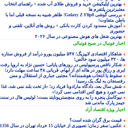
هترین اپلیکیشن خرید و فروش طلای آب شده + راهنمای انتخاب
تبرترین پلتفرم ها
بررسی گوشی Galaxy Z Flip8؛ ظاهر شبیه به نسخه قبلی اما با
طن متفاوت!
موزش مسدود کردن کارت بانکی + روش های آنلاین، تلفنی و
وری
هترین شغل های هوش مصنوعی در سال ۲۰۲۶
بار فوتبال در صبح فوتبالی
شاهکار اقتصادی لایپزیگ؛ ۵۴۷ میلیون یورو درآمد از فروش ستاره
سود خالص!
کار ناقص پرسپولیس در روزهای پایانی؛ حسین نژاد به اروپا رفت،
ی و رزاق پور در هاله ای از ابهام، قربانی ۴۸ ساعت مهلت دارد!
قوط یا انتخاب هوشمندانه؟ مجتبی جباری از استقلال و مس
سنجان به لیگ یک رسید!
ش سال بعد، دادگاه مارادونا فریاد زد؛ «از تخت بلند نمی شد، غذا
ی خورد و هیچ کس اقدامی نمی کرد!»
یوکاسل پنجره را به روی منچستریونایتد بست؛ لوئیس هال در سنت
مز پارک ماندنی شد
بار ویژه
اقتصاد آزاد
یمت برق گران شده است؟
کس| سفر زمان؛ تصویری از خیابان 15 خرداد تهران در سال 1356