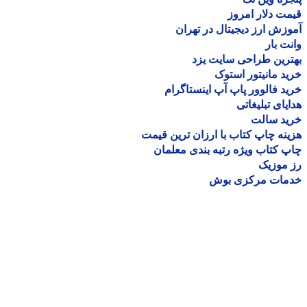
ت دلار امروز
زش ارز دیجیتال در تهران
ت بار
رین طراحی سایت یزد
د مانیتور استوک
د فالوور پاپ آپ اینستاگرام
یای تبلیغاتی
ید سالت
نه چاپ کتاب با ارزان ترین قیمت
 کتاب ویژه رتبه بندی معلمان
موزیک
مات مرکزی بوش