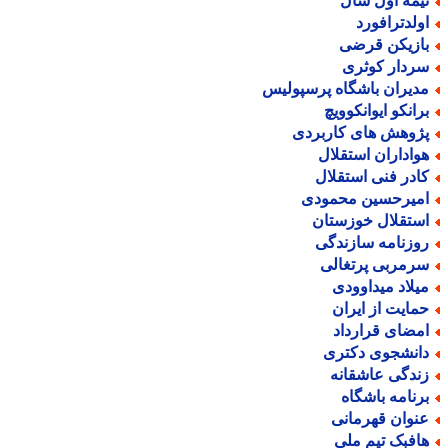
یمه اول سال
ولدترافورد
ازیکن قرضی
ردار کوثری
دیران باشگاه پرسپولیس
رانکو ایوانکوویچ
ژوهش های کاربردی
واداران استقلال
ادر فنی استقلال
میرحسین محمودی
ستقلال خوزستان
وزنامه سازندگی
رمربی پرتغالی
یلاد میداوودی
مایت از ایران
مضای قرارداد
انشجوی دکتری
ندگی عاشقانه
رنامه باشگاه
نوان قهرمانی
افبک تیم ملی