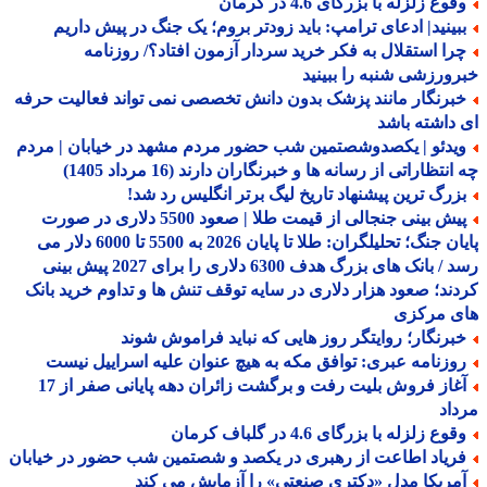
وع زلزله با بزرگای 4.6 در کرمان
بینید| ادعای ترامپ: باید زودتر بروم؛ یک جنگ در پیش داریم
را استقلال به فکر خرید سردار آزمون افتاد؟/ روزنامه
ورزشی شنبه را ببینید
برنگار مانند پزشک بدون دانش تخصصی نمی تواند فعالیت حرفه
داشته باشد
یدئو | یکصدوشصتمین شب حضور مردم مشهد در خیابان | مردم
نتظاراتی از رسانه ها و خبرنگاران دارند (16 مرداد 1405)
زرگ ترین پیشنهاد تاریخ لیگ برتر انگلیس رد شد!
پیش بینی جنجالی از قیمت طلا | صعود 5500 دلاری در صورت
پایان جنگ؛ تحلیلگران: طلا تا پایان 2026 به 5500 تا 6000 دلار می
رسد / بانک های بزرگ هدف 6300 دلاری را برای 2027 پیش بینی
ند؛ صعود هزار دلاری در سایه توقف تنش ها و تداوم خرید بانک
ی مرکزی
برنگار؛ روایتگر روز هایی که نباید فراموش شوند
وزنامه عبری: توافق مکه به هیچ عنوان علیه اسراییل نیست
آغاز فروش بلیت رفت و برگشت زائران دهه پایانی صفر از 17
اد
وع زلزله با بزرگای 4.6 در گلباف کرمان
ریاد اطاعت از رهبری در یکصد و شصتمین شب حضور در خیابان
مریکا مدل «دکتری صنعتی» را آزمایش می کند