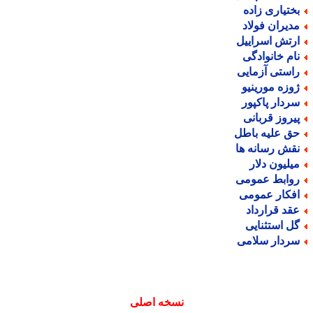
ختیاری زاده
دیران فولاد
رتش اسراییل
ام خانوادگی
استی آزمایی
وزه مورینیو
ردار پاکپور
یروز قربانی
ق علیه باطل
قش رسانه ها
یلیون دلار
وابط عمومی
فکار عمومی
قد قرارداد
ل استثنایی
ردار سلامی
نسخه اصلی