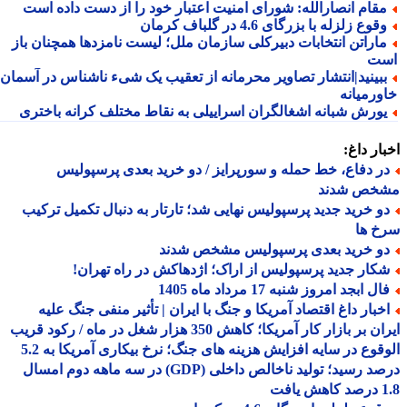
قام انصارالله: شورای امنیت اعتبار خود را از دست داده است
قوع زلزله با بزرگای 4.6 در گلباف کرمان
اراتن انتخابات دبیرکلی سازمان ملل؛ لیست نامزدها همچنان باز
ت
بینید|انتشار تصاویر محرمانه از تعقیب یک شیء ناشناس در آسمان
ورمیانه
ورش شبانه اشغالگران اسراییلی به نقاط مختلف کرانه باختری
ار داغ:
ر دفاع، خط حمله و سورپرایز / دو خرید بعدی پرسپولیس
خص شدند
و خرید جدید پرسپولیس نهایی شد؛ تارتار به دنبال تکمیل ترکیب
خ ها
و خرید بعدی پرسپولیس مشخص شدند
کار جدید پرسپولیس از اراک؛ اژدهاکش در راه تهران!
ل ابجد امروز شنبه 17 مرداد ماه 1405
خبار داغ اقتصاد آمریکا و جنگ با ایران | تأثیر منفی جنگ علیه
ایران بر بازار کار آمریکا؛ کاهش 350 هزار شغل در ماه / رکود قریب
الوقوع در سایه افزایش هزینه های جنگ؛ نرخ بیکاری آمریکا به 5.2
درصد رسید؛ تولید ناخالص داخلی (GDP) در سه ماهه دوم امسال
افت