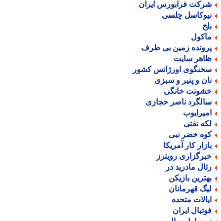
رکت فرابورس ایران
یوکاسل چلسی
لخ
اکول
رونده زمین بی طرف
اهر سایت
خنگوی اورژانس کشور
ان و پنیر و سبزی
شونت خانگی
الگرد ناصر حجازی
میرایوب
که نفتی
وه خضر نبی
ازار کار آمریکا
برگزاری رویترز
ئال مادرید در
هترین بازیکن
یگ قهرمانان
یالات متحده
وتبال ایران