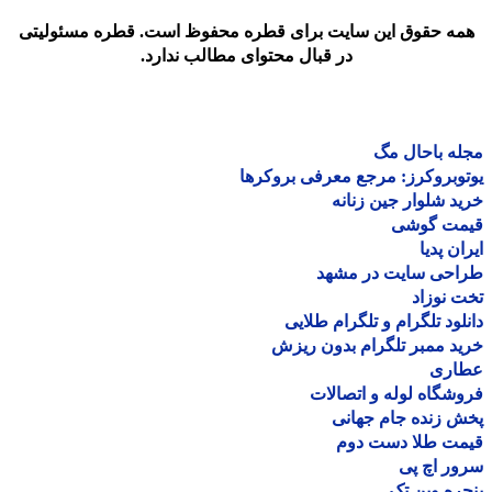
مه حقوق این سایت برای قطره محفوظ است. قطره مسئولیتی
در قبال محتوای مطالب ندارد.
ه باحال مگ
وبروکرز: مرجع معرفی بروکرها
د شلوار جین زنانه
مت گوشی
ان پدیا
احی سایت در مشهد
 نوزاد
لود تلگرام و تلگرام طلایی
د ممبر تلگرام بدون ریزش
اری
شگاه لوله و اتصالات
 زنده جام جهانی
مت طلا دست دوم
ر اچ پی
ره وین تک