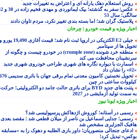
وش استعلام دهک یارانه ای و اعتراض به تغییرات جدید
عکس| سفر به گذشته؛ بیک ایمانوردی و مهدی فخیم زاده در 38 و 32
لگی؛ سال 53
لاستیک گران شد؛ اما بسته بندی تغییر نکرد، مردم تاوان دادند
بار ویژه
و قیمت خودرو | چرخان
جیلی E2 الکتریکی در اروپا ثبت نام شد؛ قیمت آغازی 19,490 یورو و
ویل ها از سپتامبر
منطقه خرد شونده (crumple zone) در خودرو چیست و چگونه از
نشینان محافظت می کند
سمارت با دیواره نگاره های شهری طراحی خودروی شهری جدید
تحویل نخستین کامیون معدنی تمام برقی جهان با باتری سدیمی 676
لووات ساعتی در چین
پتنت های جدید BYD برای باتری حالت جامد دو الکترولیتی؛ حرکت
سمت تولید آزمایشی در 2027
بار ویژه
ایونا نیوز
سمی در آستانه؛ کوروش اژدهاکش پرسپولیسی شد؟
سمی؛ جدایی اسماعیل بن ناصر از میلان قطعی شد | مقصد بعدی
فبک الجزایری مشخص شد
دعای جنجالی منصوریان؛ داور بازی الطلبه و دهوک را به «مسابقه
کس» تبدیل کرد!