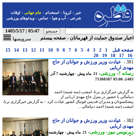
-
-
-
-
خبر
کرونا
استخدام
جام جهانی
اوقات
-
-
-
شرعی
آب و هوا
تماس
ویدئوهای ورزشی
05:47 | 1405/5/17
ار صندوق حمایت از قهرمانان - صفحه بیستم
سرویسها
حه قبل
1
2
3
4
5
6
7
8
9
10
11
12
13
14
15
20
19
18
17
3
عیادت وزیر ورزش و جوانان از حاج
ی اربابی
نه 7
-
ورزشی
-
21 ماه پیش - چهارشنبه 7 آذر
75388387
1403
گزارش خبرگزاری برنا، امشب (سه شنبه) احمد
امالی با حضور در منزل حاج مهدی اربابی از
کسوتان و مدیران قدیمی فوتبال کشور عیادت کرد. - به گزارش خبرگزاری برنا،
ب (سه شنبه) احمد دنیامالی ...
3
عیادت وزیر ورزش و جوانان از حاج
ی اربابی
نویس نیوز
-
ورزشی
-
21 ماه پیش - چهارشنبه