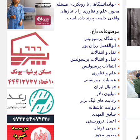
اکونیوز
جهاددانشگاهی با رویکردی مسئله
الف
محور، علم و فناوری را با نیازهای
انتشار آنلاین
واقعی جامعه پیوند داده است
اندیشه قرن
اندیشه معاصر
موضوعات داغ:
اندیشه ها
باشگاه پرسپولیس
انرژی پرس
ابوالفضل رزاق پور
ای استخدام
نقل و انتقالات
ایتنا
نقل و انتقالات پرسپولیس
ایراف
انتقالات پرسپولیس
ایران آرت
علم و فناوری
ایران آنلاین
عملیات تروریستی
ایران زندگی
فوتبال ایران
ایران فوری
میلیون دلار
ایرانی روز
رقابت های لیگ برتر
ایرانیتال
روایت عاشقانه
ایرنا
صادق المهدی
ایسکانیوز
اعمال تروریستی
ایسنا
مربی فوتبال
ایکنا
صدور مجوز
و
ایلنا