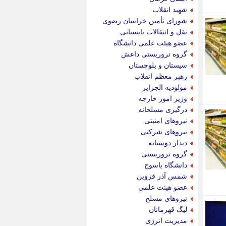
پویه آنلاین
شهید انقلاب
پیام نفت
شورای تأمین خراسان رضوی
تابناک
نقل و انتقالات تابستانی
تازه نیوز
عضو هیئت علمی دانشگاه
تبیان
گروه تروریستی داعش
تجارت نیوز
سیستان و بلوچستان
تحریریه
رهبر معظم انقلاب
ترابر نیوز
مولودیه الجزایر
ترفندباز
وزیر امور خارجه
تریبون اقتصاد
درگیری مسلحانه
تسنیم نیوز
نیروهای امنیتی
تک ناک
نیروهای شرکتی
تکراتو
دیدار دوستانه
توریسم آنلاین
گروه تروریستی
تولید نیوز
دانشگاه یاسوج
تیتر فوری
شمس آذر قزوین
تیکنا
عضو هیئت علمی
جاب ویژن
نیروهای مسلح
جار نیوز
لیگ قهرمانان
جالبتر
مدیریت انرژی