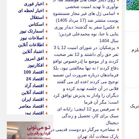
اخبار فوری
نوآوری تا تهدید امنیت شخصی
اخبار لحظه ای
اسامی ژل های غیر مجاز شستشوی
استقلال
پوست منتشر شد (17 مرداد 1405)
اسکناس
عکس| سفر به گذشته؛ دیدار پوری
اسمارتک نیوز
بنایی با حنا، نوه محمدعلی فردین؛
اصلاحات نیوز
سال 1404
اطلاعات آنلاین
پزشکیان: در شورای امنیت 12 یا 13
لزم
اعتماد آنلاین
نفر حق رأی داشتند و 12 نفر صحبت
افق امروز
کردند و از موضع ما [درخصوص توافق]
افکارنیوز
دفاع کردند / نه تنها مخالفتی نبود، بلکه
اقتصاد 100
فرماندهان درباره ضرورت این تصمیم
اقتصاد 24
توجیح می کردند /عده ای می گفتند
اقتصاد آزاد
فلانی در آن جلسه تهدید کرده و
اقتصاد آنلاین
دیگران را وادار به پذیرش توافق کرده
اقتصاد ایران
است؛ مگر آن فرما
نریک
اقتصاد معاصر
سرفیس پرو 12 اینچی؛ رایانه ای
اقتصاد نیوز
سبک برای کار، تحصیل و زندگی
اکو ایران
دیجیتال
اکوفارس
مشاجره مرگبار دو دوست قدیمی در
اکونگار
پارک سعادت آباد تهران