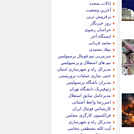
جام جم
ایالات متحده
جدید پرس
آخرین وضعیت
جماران
پرفروش ترین
جوان ایرانی
روز خبرنگار
جهان مانا
خراسان رضوی
جهان نگر
ایستگاه آخر
جهان نیوز
محمد قربانی
چطور
میلاد محمدی
چمپیونات
سرمربی تیم فوتبال پرسپولیس
چمدون
تیم های استقلال و پرسپولیس
چه خبر
مدیرکل راه و شهرسازی استان
حادثه 24
خنثی سازی عملیات تروریستی
حرف تو
مدیران باشگاه پرسپولیس
حوادث پلاس
ژئوفیزیک دانشگاه تهران
حوزه نیوز
مدیرعامل سابق استقلال
خبر آنلاین
امیررضا واعظ آشتیانی
خبر جنوب
کارشناس فوتبال ایران
خبر سیاسی
فراکسیون کارگری مجلس
خبر گردون
مدیرکل راه و شهرسازی
خبر ورزشی
آیت الله مصطفی محامی
خبرجو