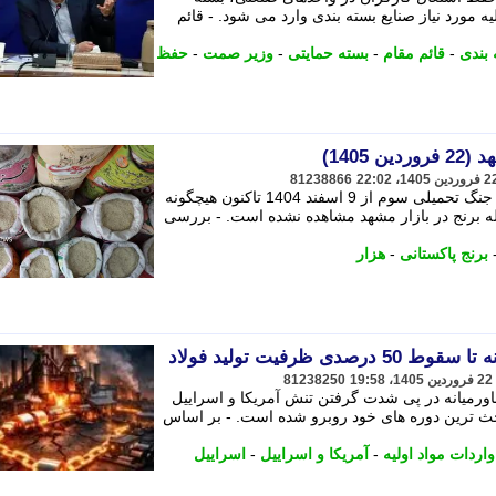
ه مورد نیاز صنایع بسته بندی وارد می شود. - قائم
 بندی
-
قائم مقام
-
بسته حمایتی
-
وزیر صمت
-
حفظ
1405)
81238866
بررسی ها نشان می دهد که علیرغم آغاز جنگ تحمیلی سوم از 9 اسفند 1404 تاکنون هیچگونه
له برنج در بازار مشهد مشاهده نشده است. - بررسی
برنج پاکستانی
-
هزار
 ظرفیت تولید فولاد
81238250
ورمیانه در پی شدت گرفتن تنش آمریکا و اسراییل
ر بحث ترین دوره های خود روبرو شده است. - بر اساس
واردات مواد اولیه
-
آمریکا و اسراییل
-
اسراییل