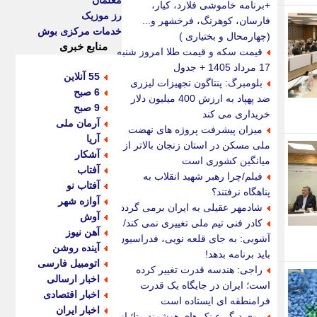
معلمان
+برنامه خاموشی فلارد، کیار،
رز موزیک
فارسان، کوهرنگ، فرخشهر و...
خدمات مرکزی بوش
(چهارمحال و بختیاری )
منابع خبری
قیمت سکه و قیمت طلا امروز شنبه
17 مرداد 1405 + جدول
55 آنلاین
بلومبرگ: پنتاگون تجهیزات لیزری
6 صبح
ضد پهپاد به ارزش 400 میلیون دلار
9 صبح
خریداری می کند
آرمان ملی
میزان پیشرفت پروژه های نهضت
آریا
ملی مسکن در استان زنجان بالاتر از
آشکار
میانگین کشوری است
آفتاب
فیلم/چرا رهبر شهید انقلاب به
آفتاب نو
پناهگاه نرفتند؟
آوازه شهر
شادمهر عقیلی به ایران برمی گردد؟
آوش
کادر فنی تیم ملی تغییری نمی کند/
آهن نیوز
آشوبی: به جای قلعه نویی، فدراسیون
آینده روشن
باید برنامه بدهد!
اتومبیل فارسی
راجی: هندسه قدرت تغییر کرده
اخبار ارسالی
است؛ ایران در جایگاه یک قدرت
اخبار اقتصادی
فرامنطقه ای ایستاده است
اخبار ایران
روی دیگر عینک های هوشمند متا؛ از