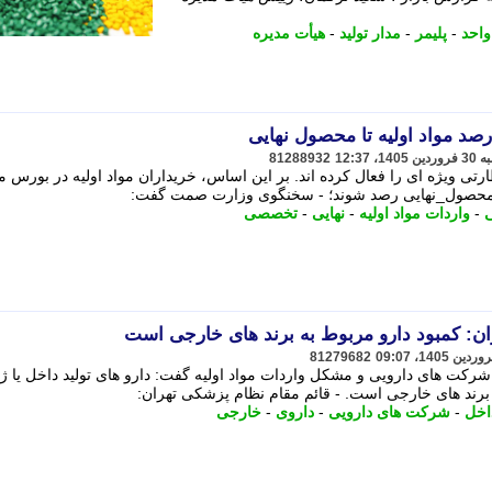
واحد
-
پلیمر
-
مدار تولید
-
هیأت مدیره
رصد مواد اولیه تا محصول نهایی
81288932
 ویژه ای را فعال کرده اند. بر این اساس، خریداران مواد اولیه در بورس م
به #محصول_نهایی رصد شوند؛ - سخنگوی وزارت صمت گفت:
ی
-
واردات مواد اولیه
-
نهایی
-
تخصصی
ان: کمبود دارو مربوط به برند های خارجی است
81279682
شرکت های دارویی و مشکل واردات مواد اولیه گفت: دارو های تولید داخل یا ژ
برند های خارجی است. - قائم مقام نظام پزشکی تهران:
داخل
-
شرکت های دارویی
-
داروی
-
خارجی