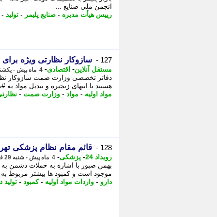
انجمن ملی صنایع ...
رییس هیأت مدیره
-
صنایع پلیمر
-
تولید
-
سازوکار نظارتی ویژه برای 
127 -
-
-
مستقل آنلاین
اقتصادی
4 ماه پیش - یکشنبه 30 فروردین 1405، 12:37
دفاتر تخصصی وزارت صمت سازوکار نظارتی
هستند تا انتهای زنجیره و تبدیل مواد 
مواد اولیه
-
مواد
-
وزارت صمت
-
نظارت
قائم مقام نظام پزشکی تهر
128 -
-
-
رویداد 24
پزشکی
4 ماه پیش - شنبه 29 فروردین 1405، 09:07
بهمن صبور با اشاره به حملات دشمن به 
موجود است و کمبود ها بیشتر مربوط به 
دارو
-
واردات مواد اولیه
-
کمبود
-
تولید 