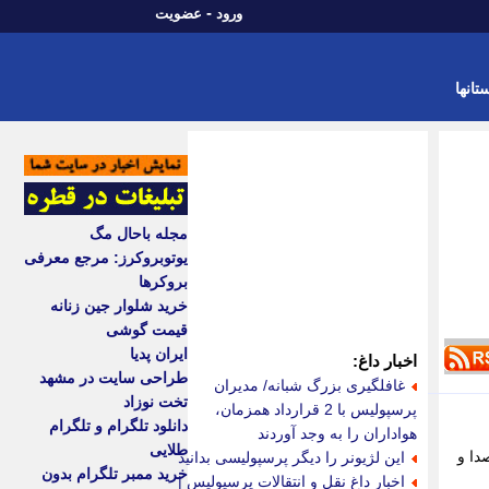
-
ورود
عضویت
تانها
مجله باحال مگ
یوتوبروکرز: مرجع معرفی
بروکرها
خرید شلوار جین زنانه
قیمت گوشی
ایران پدیا
اخبار داغ:
طراحی سایت در مشهد
غافلگیری بزرگ شبانه/ مدیران
تخت نوزاد
پرسپولیس با 2 قرارداد همزمان،
دانلود تلگرام و تلگرام
هواداران را به وجد آوردند
طلایی
دا و
این لژیونر را دیگر پرسپولیسی بدانید
خرید ممبر تلگرام بدون
اخبار داغ نقل و انتقالات پرسپولیس |