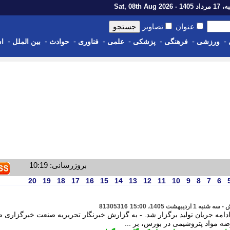
1 - Sat, 08th Aug 2026
عنوان
تصاویر
-
-
-
-
-
-
-
-
ورزشی
فرهنگی
پزشکی
علمی
فناوری
حوادث
بین الملل
اس
بروزرسانی: 10:19
20
19
18
17
16
15
14
13
12
11
10
9
8
7
6
81305316
دامه جریان تولید برگزار شد. - به گزارش خبرنگار تحریریه صنعت خبرگزاری ص
عرضه مواد پتروشیمی در بورس، بر ...