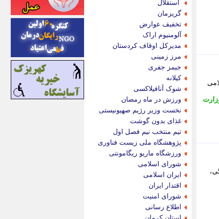
استقلال
اینتیتر
گریزمان
ایونا نیوز
تخفیف عوارض
بازتاب آنلاین
آلومنیوم اراک
باشگاه خبرنگاران
مدیرکل اوقاف کردستان
باغستان نیوز
مرز زمینی
بامبوک
جیمز جفری
ببین و بخون
کیلانه
امی
بدینسان
شوک آنافیلاکسی
بنکر
زارت
ورزش در ماه رمضان
بیت ران
نخست وزیر رژیم صهیونیستی
پارس فوتبال
غذای بدون گوشت
پارسینه
تیم منتخب نیم فصل اول
پارسینه پلاس
پژوهشگاه ملی زیست فناوری
پاز آنلاین
ورزشگاه ماریو ریگامونتی
پاس گل
شورای اسلامی
پانا
گی،
ایران اسلامی
پرتو نیوز
اقتدار ایران
پرسون
شورای امنیت
پنجره نیوز
اطلاع رسانی
پویامگ
استان کرمان