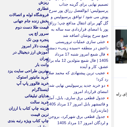
ریزش
تصمیم نهایی برای گزینه جذاب
عطاری
پرسپولیس؛ ابوالفضل رزاق پور سرخ
فروشگاه لوله و اتصالات
پوش می شود / توافق پرسپولیس و
پخش زنده جام جهانی
گل گهر برای انتقال مدافع چپ؛ رزاق
قیمت طلا دست دوم
پور با امضای قراردادی سه ساله به
سرور اچ پی
جمع سرخ پوشان اضافه شد
پنجره وین تک
خنثی سازی عملیات تروریستی
قیمت دلار امروز
داعش در منطقه «سیده زینب» دمشق
آموزش ارز دیجیتال در
فال شمع امروز شنبه 17 مرداد
تهران
1405 | فال شمع متولدین 12 ماه برای
وانت بار
عشق، کار و آینده
بهترین طراحی سایت یزد
عجیب ترین پیشنهادی که محمد صلاح
خرید مانیتور استوک
رد کرد!
خرید فالوور پاپ آپ
دو خرید جدید پرسپولیس نهایی شد؛
اینستاگرام
امضای قرارداد امروز
ای راه
هدایای تبلیغاتی
جدول قطعی برق ساری، بابل، آمل
خرید سالت
و قائمشهر بابل امروز 17 مرداد 1405
هزینه چاپ کتاب با ارزان
(مازندران)
ترین قیمت
جدول قطعی برق شهرکرد، بروجن
چاپ کتاب ویژه رتبه بندی
و لردگان امروز 17 مرداد 1405