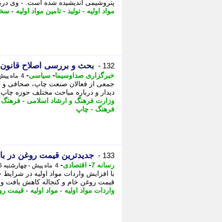
پتروشیمی اندیشیده شده است. - وی دربار
مواد اولیه
-
تولید
-
تامین مواد اولیه
-
سخن
بحث و بررسی اصلاح قانون 
132 -
-
-
خبرگزاری صداوسیما
سیاسی
4 ماه پیش - چهارشنبه 26 فروردین 1405، 17:45
جمعی از فعالان صنعت چاپ، صحافی و تا
دیدار و درباره مباحث مختلف حوزه چاپ ت
وزارت فرهنگ و ارشاد اسلامی
-
فرهنگ و
فرهنگ
-
چاپ
جدیدترین قیمت روغن در باز
133 -
-
-
رسانه 7
اقتصادی
4 ماه پیش - چهارشنبه 26 فروردین 1405، 17:35
با افزایش واردات مواد اولیه در شرایط 
قیمت روغن خام و کنجاله کاهش یافت و تول
واردات مواد اولیه
-
مواد اولیه
-
قیمت رو