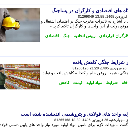
ه های اقتصادی و کارگران در پساجنگ
81269849
 با اشاره به تاثیرات مخرب جنگ بر اقتصاد، اشتغال و
قع دولت از این واحدها و کارگران تاکید کرد. -
ارگران قراردادی
-
رییس اتحادیه
-
جنگ
-
اقتصادی
در شرایط جنگی کاهش یافت
81266126
جنگی، قیمت روغن خام و کنجاله کاهش یافت و تولید
خام
-
شرایط
-
مواد اولیه
-
قیمت
-
کاهش
ولیه واحد های فولادی و پتروشیمی اندیشیده شده است
81265168
تمهیدات لازم برای تامین مواد اولیه مورد نیاز واحد های پایین دستی فولاد 