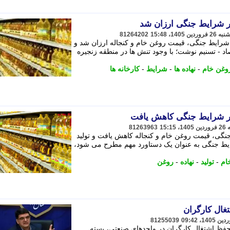
ر شرایط جنگی ارزان شد
81264202
ر شرایط جنگی، قیمت روغن خام و کنجاله ارزان شد و
صاد - تسنیم نوشت؛ با وجود تنش ها در منطقه زنجیره
وغن خام
-
نهاده ها
-
شرایط
-
کارخانه ها
در شرایط جنگی کاهش یافت
81263963
جنگی، قیمت روغن خام و کنجاله کاهش یافت و تولید
شرایط جنگی به عنوان یک دستاورد مهم مطرح می شود،
ام
-
تولید
-
نهاده
-
روغن
غال کارگران
81255039
 حفظ اشتغال کارگران در واحدهای صنعتی، بسته