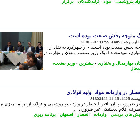
اد پتروشیمی
-
مواد
-
تولیدکنندگان
-
برگزار
نگ متوجه بخش صنعت بوده است
81303807
جه بخش صنعت بوده است. - از شهرکرد به نقل از
یاری، سیدمحمد اتابک وزیر صنعت، معدن و تجارت در
ان چهارمحال و بختیاری
-
بیشترین
-
وزیر صنعت،
محال
صار در واردات مواد اولیه فولادی
81303441
 بر ضرورت پایان یافتن انحصار در واردات پتروشیمی و فولاد، از برنامه ریزی بر
ف اقلام پلاستیکی غیر ضروری ...
یش های مردمی
-
واردات
-
انحصار
-
اصفهان
-
برنامه ریزی