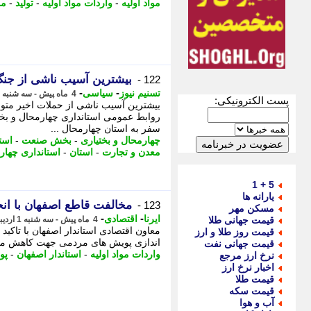
مواد اولیه
-
واردات مواد اولیه
-
تولید
-
مو
بیشترین آسیب ناشی از ج
122 -
-
-
تسنیم نیوز
سیاسی
4 ماه پیش - سه شنبه 1 اردیبهشت 1405، 11:55
پست الکترونیکی:
بیشترین آسیب ناشی از حملات اخیر متو
روابط عمومی استانداری چهارمحال و بخت
سفر به استان چهارمحال ...
چهارمحال و بختیاری
-
بخش صنعت
-
است
معدن و تجارت
-
استان
-
استانداری چهار
5 + 1
یارانه ها
مخالفت قاطع اصفهان با انح
123 -
مسکن مهر
-
-
ایرنا
اقتصادی
قیمت جهانی طلا
4 ماه پیش - سه شنبه 1 اردیبهشت 1405، 11:15
​معاون اقتصادی استاندار اصفهان با تاکید
قیمت روز طلا و ارز
اندازی پویش های مردمی جهت کاهش مصر
قیمت جهانی نفت
واردات مواد اولیه
-
استاندار اصفهان
-
پو
نرخ ارز مرجع
اخبار نرخ ارز
قیمت طلا
قیمت سکه
آب و هوا