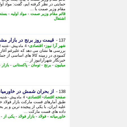
حمایتی در نظر گرفته ایم، گفت: مواد اولی
مقام وزیر صمت با ...
قائم مقام وزیر صمت
-
مواد اولیه
-
بسته
اشتغال
قیمت روز برنج در بازار مشهد (22 فروردین 
137 -
-
-
شهر آرا نیوز
اقتصادی
4 ماه پیش - شنبه 22 فروردین 1405، 22:02
کمبودی در زمینه کالا های اساسی از جم
خبرنگار شهرآرانیوز از ...
میلیون
-
برنج
-
تومان
-
پاکستانی
-
بازار
-
از بحران شمش در خاورمیانه تا سقوط 50 درصدی
138 -
-
-
صفحه اقتصاد
اقتصادی
4 ماه پیش - شنبه 22 فروردین 1405، 19:58
طبق آمارهای فست مارکت بازار فولاد خا
علیه ایران، با یکی از پیچیده ترین و پ
داده های فست مارکت ...
خاورمیانه
-
فولاد
-
بازار فولاد
-
یکی از
-