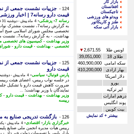
بازار کار
افغانستان
جزییات نشست جمعی از نماین
124 -
تاجیکستان
قیمت دارو رسانه7 | اخبار ورزشی
ویدئو های ورزشی
-
-
رسانه 7
پزشکی
4 ماه پیش - دوشنبه 31 فروردین 1405، 20:16
طنز و کاریکاتور
به گزارش رسانه7، نشست 
بازار آتی سکه
بهداشت، - به گزارش رسانه7، نشست مشترک نواب رییس،
وزیر بهداشت
-
کمیسیون های تخصصی 
تخصصی
-
بهداشت
-
قیمت دارو
-
شورای
اونس طلا
2,671.55
▼
طلای 18
39,051,000
جزییات نشست جمعی از نماین
125 -
سکه امامی
460,900,000
قیمت دارو
بهار ازادی
410,200,000
-
-
پارس فوتبال
سیاسی
4 ماه پیش - دوشنبه 31 فروردین 1405، 19:57
دلار امریکا
در جلسه نواب رییس، اعضای هیئت رییس
یورو
ضرورت کاهش قیمت دارو با تشکیل جلسه
لیر ترکیه
نمایندگان با وزیر بهداشت؛ ...
وزیر بهداشت
-
بهداشت
-
قیمت دارو
-
ک
درهم امارات
رییسه
پوند انگلیس
بیت کویین
بیشتر + کد نمایش
بازگشت تدریجی صنایع به مدا
126 -
-
-
خبرگزاری بازار
اقتصادی
4 ماه پیش - یکشنبه 30 فروردین 1405، 21:47
رییس هیأت مدیره انجمن ملی صنایع پلیم
بازار پلیمر با تصمیمات دولت خبر داد. -