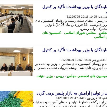
دگان با وزیر بهداشت؛ تأکید بر کنترل
81299795
مشترک نواب رییس، اعضای هیئت رییسه و رؤسای کمیسیون های
تخصصی مجلس شورای اسلامی صبح امروز (دوشنبه، 31 فروردین ماه 1405) با وزیر
مجلس
-
مجلس شورای اسلامی
-
کمیسیون های
 اسلامی
دگان با وزیر بهداشت؛ تأکید بر کنترل
81299699
ه و روسای کمیسیون های مجلس با وزیر بهداشت بر
 ای ویژه تأکید شد. نوشته جزییات نشست جمعی از
میسیون های تخصصی مجلس
-
رییس
-
وزیر
-
هیئت
ر تولید‍| آرامش به بازار پلیمر برمی گردد
81292809
ر از بازگشت خطوط تولید واحدهای آسیب دیده و ثبات
 به گزارش بازار ، سعید ترکمان، رییس هیأت مدیره