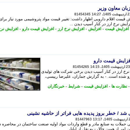
بان معاون وزیر
81454345
ش قیمت اقلام دارویی اظهار داشت: تغییر قیمت مواد پتروشیمی مورد نیاز برای
زایش نرخ ارز در کنار آسیب دیدن ...
افزایش قیمت
-
افزایش
-
افزایش نرخ ارز
-
افزایش قیمت دارو
-
افزایش نر
فزایش قیمت دارو
81454265
 نرخ ارز در کنار آسیب دیدن برخی شرکت های تولیدی
رو شده است. - به گزارش جماران، علیرضا رییسی،
نظارت ها
-
افزایش قیمت
-
شرایط
-
خبرنگاران
د / خطر بروز پدیده هایی فراتر از حاشیه نشینی
81447963
حملات به صنایع مادر و قطع واردات مواد اولیه صنعت ساختمان در محاصره در
ر از همین حالا، - به نقل از ایلنا، ...