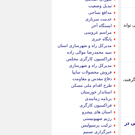
پویه آنلاین
تبدیل وضعیت
پیام نفت
مدافع نساجی
تابناک
خدمت سربازی
تازه نیوز
 تواند
ایستگاه آخر
تبیان
مراسم عروسی
تجارت نیوز
پایگاه خبری
تحریریه
مدیرکل راه و شهرسازی استان
ترابر نیوز
سید محمدرضا موالی زاده
ترفندباز
فراکسیون کارگری مجلس
تریبون اقتصاد
مدیرکل راه و شهرسازی
تسنیم نیوز
فروش محصولات سایپا
تک ناک
دفاع مقدس و مقاومت
رفتند،
تکراتو
طرح اقدام ملی مسکن
توریسم آنلاین
استاندار خوزستان
تولید نیوز
برنامه زمانبندی
تیتر فوری
فراکسیون کارگری
تیکنا
استان های پیشرو
جاب ویژن
رژیم صهیونیستی
جار نیوز
ی در
ترکیب پرسپولیس
جالبتر
خبرگزاری تسنیم