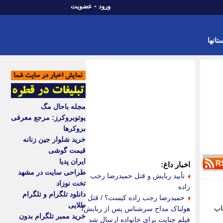
-
ورود
عضویت
تانها
مجله باحال مگ
یوتوبروکرز: مرجع معرفی
بروکرها
خرید شلوار جین زنانه
قیمت گوشی
ایران پدیا
اخبار داغ:
طراحی سایت در مشهد
تأیید ربایش و قتل حمیدرضا رجب
تخت نوزاد
زاده
دانلود تلگرام و تلگرام
حمیدرضا رجب زاده کیست؟ / قتل
طلایی
اپ
هولناک مداح سرشناس پس از ربایش/
خرید ممبر تلگرام بدون
فیلم جنایت برای خانواده ارسال شد