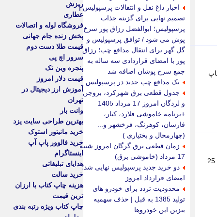
ریزش
اخبار داغ نقل و انتقالات پرسپولیس |
عطاری
تصمیم نهایی برای گزینه جذاب
فروشگاه لوله و اتصالات
پرسپولیس؛ ابوالفضل رزاق پور سرخ
پخش زنده جام جهانی
پوش می شود / توافق پرسپولیس و
قیمت طلا دست دوم
گل گهر برای انتقال مدافع چپ؛ رزاق
سرور اچ پی
پور با امضای قراردادی سه ساله به
پنجره وین تک
جمع سرخ پوشان اضافه شد
اپ
قیمت دلار امروز
یک مدافع چپ جدید در پرسپولیس
آموزش ارز دیجیتال در
جدول قطعی برق شهرکرد، بروجن
تهران
و لردگان امروز 17 مرداد 1405
وانت بار
+برنامه خاموشی فلارد، کیار،
بهترین طراحی سایت یزد
فارسان، کوهرنگ، فرخشهر و...
خرید مانیتور استوک
(چهارمحال و بختیاری )
خرید فالوور پاپ آپ
زمان قطعی برق گرگان امروز شنبه
اینستاگرام
17 مرداد (خاموشی برق)
تصاویری از پکن را در آستانه سفر دونالد ترامپ به چین، می بینید. ترامپ از روز چهارشنبه تا جمعه (13 تا 15 مه) 22 تا 25
هدایای تبلیغاتی
دو خرید جدید پرسپولیس نهایی شد؛
خرید سالت
امضای قرارداد امروز
هزینه چاپ کتاب با ارزان
محدودیت تردد برای خودرو های
ترین قیمت
تولید 1385 به قبل | حذف سهمیه
چاپ کتاب ویژه رتبه بندی
بنزین این خودروها