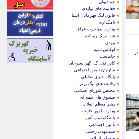
چم دیوان
اینتیتر
فعالیت های تولیدی
ایونا نیوز
قانون لیگ قهرمانان آسیا
بازتاب آنلاین
نامگذاری
باشگاه خبرنگاران
وزارت مهاجرت عراق
باغستان نیوز
هت تریک رونالدو
بامبوک
نیودی
ببین و بخون
لوکاس دینیه
در
بدینسان
جاماسب
بنکر
کادر فنی گل گهر سیرجان
بیت ران
سازمان تأمین اجتماعی
پارس فوتبال
پایگاه خبری تحلیلی
پارسینه
رقابت های لیگ برتر
پارسینه پلاس
مجلس شورای اسلامی
پاز آنلاین
صندوق های بیمه ای
پاس گل
رهبر معظم انقلاب
پانا
وزارت امور خارجه
پرتو نیوز
باشگاه ذوب آهن
پرسون
تأمین اجتماعی
پنجره نیوز
سیدمهدی رحمتی
پویامگ
شورای اسلامی