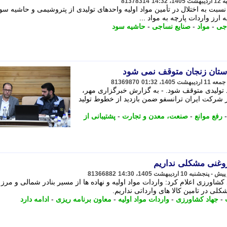
81378314
نسبت به اختلال در تأمین مواد اولیه واحدهای تولیدی از پتروشیمی و حاشیه سود
رز واردات پارچه به مواد ...
جی
-
مواد
-
صنایع نساجی
-
حاشیه سود
استان زنجان متوقف نمی شود
81369870
 تولیدی متوقف شود. - به گزارش خبرگزاری مهر،
 شرکت ایران ترانسفو ضمن بازدید از خطوط تولید
رفع موانع
-
صنعت، معدن و تجارت
-
پشتیبانی از
 روغنی مشکلی نداریم
81366882
کشاورزی اعلام کرد: واردات مواد اولیه و نهاده ها از مسیر بنادر شمالی و مرز 
کلی در تامین کالا های وارداتی نداریم.
-
جهاد کشاورزی
-
واردات مواد اولیه
-
معاون برنامه ریزی
-
ادامه دارد