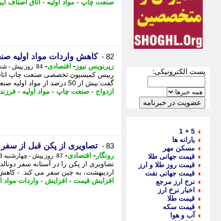
صنعت چاپ
-
مواد اولیه
-
اتاق اصناف ایر
کاهش واردات مواد اولیه ص
82 -
-
-
زیرنویس نیوز
اقتصادی
84 روز پیش - شنبه 26 اردیبهشت 1405، 12:22
پست الکترونیکی:
رییس کمیسیون تخصصی صنعت چاپ اتاق اصن
گفت:بیش از 50 درصد از مواد اولیه صنعت چاپ از طریق کشورهای چین، - 22 آذر 1404 تحلیل ...
ازدواج
-
صنعت چاپ
-
مواد اولیه
-
فرزند
5 + 1
یارانه ها
تصاویری از پکن قبل از سفر
83 -
مسکن مهر
-
-
رونگار
اقتصادی
قیمت جهانی طلا
87 روز پیش - چهارشنبه 23 اردیبهشت 1405، 14:47
قیمت روز طلا و ارز
اردیبهشت، به چین سفر می کند. - کاهش تق
قیمت جهانی نفت
افزایش قیمت
-
افزایش
-
واردات مواد او
نرخ ارز مرجع
اخبار نرخ ارز
قیمت طلا
قیمت سکه
آب و هوا