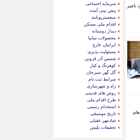
جام جم
سرمایه اجتماعی
 ناچیز
جدید پرس
پیش بینی آینده
جماران
منچستریونایتد
جوان ایرانی
اقدام ملی مسکن
جهان مانا
دیدار دوستانه
جهان نگر
محصولات سایپا
جهان نیوز
ایرانیان خارج
چطور
مسئولیت پذیری
چمپیونات
شمس آذر قزوین
چمدون
کوهرنگ و کیار
چه خبر
گل گهر سیرجان
حادثه 24
شرایط ثبت نام
حرف تو
راه و شهرسازی
حوادث پلاس
روش های قدیمی
حوزه نیوز
طرح اقدام ملی
خبر آنلاین
استخدام رسمی
خبر جنوب
های
تاریخ موسیقی
خبر سیاسی
شادمهر عقیلی
خبر گردون
تحقیقات پلیس
خبر ورزشی
خبرجو