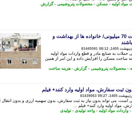
 مواد اولیه
-
مسکن
-
محصولات پتروشیمی
-
گزارش
سهم «مسکن» از سبد معیشت 70 میلیونی/ خانواده ها از بهداشت و
اشند
81445591
حملات به صنایع مادر و قطع واردات مواد اولیه
ه ساخت مسکن را افزایش داده و این امر از همین
ه
-
محصولات پتروشیمی
-
گزارش
-
هزینه ساخت
ون ثبت سفارش، مواد اولیه وارد کنند+ فیلم
81439063
ی است، می تواند بدون نیاز به ثبت سفارش، بدون سهمیه ارزی و بدون انتقال ار
، مواد اولیه وارد کنند+ فیلم ...
واردات مواد اولیه
-
واحد تولیدی
-
تولیدی