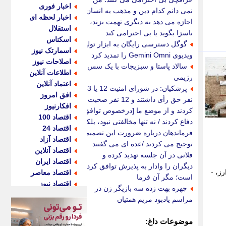
اخبار فوری
نمی دانم کدام دین و مذهب به انسان
اخبار لحظه ای
اجازه می دهد به دیگری تهمت بزند،
استقلال
ناسزا بگوید یا بی احترامی کند
اسکناس
گوگل دسترسی رایگان به ابزار تولید
اسمارتک نیوز
ویدیوی Gemini Omni را تمدید کرد
اصلاحات نیوز
سالاد پاستا و سبزیجات با یک سس
اطلاعات آنلاین
رژیمی
اعتماد آنلاین
پزشکیان: در شورای امنیت 12 یا 13
افق امروز
نفر حق رأی داشتند و 12 نفر صحبت
افکارنیوز
کردند و از موضع ما [درخصوص توافق]
اقتصاد 100
دفاع کردند / نه تنها مخالفتی نبود، بلکه
اقتصاد 24
فرماندهان درباره ضرورت این تصمیم
اقتصاد آزاد
توجیح می کردند /عده ای می گفتند
اقتصاد آنلاین
فلانی در آن جلسه تهدید کرده و
اقتصاد ایران
دیگران را وادار به پذیرش توافق کرده
ز، -
اقتصاد معاصر
است؛ مگر آن فرما
اقتصاد نیوز
چهره بهت زده سه بازیگر زن در
اکو ایران
مراسم یادبود مریم همتیان
اکوفارس
اکونگار
موضوعات داغ: