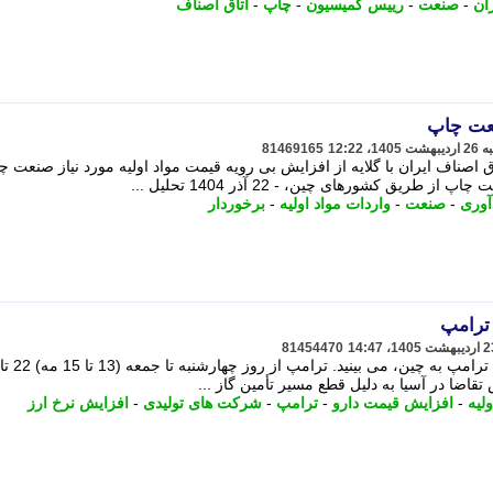
ان
-
صنعت
-
رییس کمیسیون
-
چاپ
-
اتاق اصناف
نعت چاپ
81469165
اف ایران با گلایه از افزایش بی رویه قیمت مواد اولیه مورد نیاز صنعت چ
آوری
-
صنعت
-
واردات مواد اولیه
-
برخوردار
 ترامپ
81454470
اضا در آسیا به دلیل قطع مسیر تأمین گاز ...
لیه
-
افزایش قیمت دارو
-
ترامپ
-
شرکت های تولیدی
-
افزایش نرخ ارز