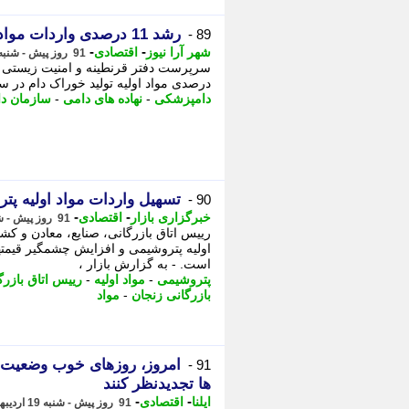
رشد 11 درصدی واردات مواد اولیه خوراک دام در سال 1404
89 -
-
-
شهر آرا نیوز
اقتصادی
91 روز پیش - شنبه 19 اردیبهشت 1405، 19:13
درصدی مواد اولیه تولید خوراک دام در سال 1404 خبر داد و این روند را حاصل نظارت ه
دامپزشکی
-
نهاده های دامی
-
سازمان د
تسهیل واردات مواد اولیه 
90 -
-
-
خبرگزاری بازار
اقتصادی
91 روز پیش - شنبه 19 اردیبهشت 1405، 18:17
رییس اتاق بازرگانی، صنایع، معادن و کشا
اولیه پتروشیمی و افزایش چشمگیر قیمته
است. - به گزارش بازار ،
پتروشیمی
-
مواد اولیه
-
رییس اتاق بازرگ
بازرگانی زنجان
-
مواد
امروز، روزهای خوب وضعیت 
91 -
ها تجدیدنظر کنند
-
-
ایلنا
اقتصادی
91 روز پیش - شنبه 19 اردیبهشت 1405، 11:02