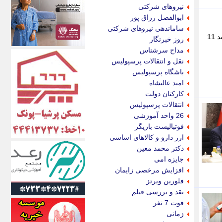
اکونیوز
نیروهای شرکتی
الف
ابوالفضل رزاق پور
انتشار آنلاین
ساماندهی نیروهای شرکتی
اندیشه قرن
سرپرست دفتر قرنطینه و امنیت زیستی سازمان دامپزشکی کشور از افزایش 10 درصدی واردات نهاده های دامی و رشد 11
روز خبرنگار
اندیشه معاصر
مداح سرشناس
اندیشه ها
نقل و انتقالات پرسپولیس
انرژی پرس
باشگاه پرسپولیس
ای استخدام
امید عالیشاه
ایتنا
کارکنان دولت
ایراف
انتقالات پرسپولیس
ایران آرت
26 واحد آموزشی
ایران آنلاین
فوتبالیست بازیگر
ایران زندگی
ارز دارو و کالاهای اساسی
ایران فوری
دکتر محمد معین
ایرانی روز
جایزه امی
ایرانیتال
افزایش مرخصی زایمان
ایرنا
فلورین ویرتز
ایسکانیوز
نقد و بررسی فیلم
ایسنا
فوت 7 نفر
ایکنا
زمانی
ایلنا