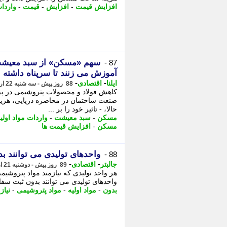
افزایش قیمت
-
افزایش
-
قیمت
-
واردات
87 -
آموزش می زنند تا سرپناه داشته ب
-
-
ایلنا
اقتصادی
88 روز پیش - سه شنبه 22 اردیبهشت 1405، 08:12
کاهش فولاد و محصولات پتروشیمی در پی 
صنعت ساختمان در محاصره دریایی، هزین
حالا، - تاثیر خود را بر ...
مسکن
-
سبد معیشت
-
واردات مواد اولی
مسکن
-
افزایش قیمت ها
واحدهای تولیدی می توانند بد
88 -
-
-
جالبتر
اقتصادی
89 روز پیش - دوشنبه 21 اردیبهشت 1405، 09:27
هر واحد تولیدی که نیازمند مواد پتروشیم
واحدهای تولیدی می توانند بدون ثبت سفارش
بدون
-
مواد اولیه
-
مواد پتروشیمی
-
نیاز
-