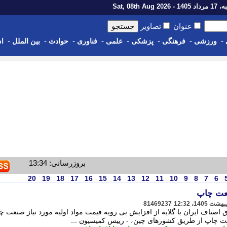
1 - Sat, 08th Aug 2026
عنوان
تصاویر
-
-
-
-
-
-
-
-
ورزشی
فرهنگی
پزشکی
علمی
فناوری
حوادث
بین الملل
اس
بروزرسانی: 13:34
20
19
18
17
16
15
14
13
12
11
10
9
8
7
6
نعت چاپ
81469237
اف ایران با گلایه از افزایش بی رویه قیمت مواد اولیه مورد نیاز صنعت چ