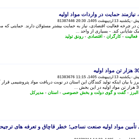
ا، نیازمند حمایت در واردات مواد اولیه
81387446
ن در چرخه فعالیت اقتصادی، نیاز به حمایت بیشتر مسئولان دارند. حمایتی که می
 شایانی کند. - بسیاری از واحد ...
فعالیت
-
کارگران
-
اقتصادی
-
رونق تولید
81383676
با بیان اینکه تولید کنندگان این استان در نوبت دریافت مواد پتروشیمی قرار گ
البرز
-
گفت و گوی دولت و بخش خصوصی
-
استان
-
مدیرکل
تأمین مواد اولیه صنعت نساجی؛ خطر قاچاق و تعرفه های ترجیح