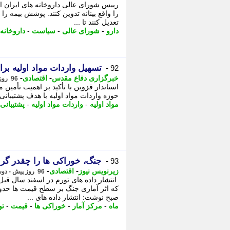
رییس شورای عالی داروخانه های ایران 
را واقع بینانه تدوین کنند. پوشش بیمه را
تعدیل کنند تا ...
دارو
-
شورای عالی
-
سیاست
-
داروخانه
تسهیل واردات مواد اولیه برا
92 -
-
-
خبرگزاری دفاع مقدس
اقتصادی
96 روز پیش - دوشنبه 14 اردیبهشت 1405، 20:45
استاندار قزوین با تأکید بر اهمیت تأمین
حوزه واردات مواد اولیه با هدف پشتیبانی 
مواد اولیه
-
واردات مواد اولیه
-
پشتیبانی 
جنگ، خوراکی ها را چقدر گرا
93 -
-
-
زیرنویس نیوز
اقتصادی
96 روز پیش - دوشنبه 14 اردیبهشت 1405، 17:03
انتشار داده های تورم در اسفند سال قب
صبح نوشت: انتشار داده های ...
ماه
-
مرکز آمار
-
خوراکی ها
-
قیمت
-
تو