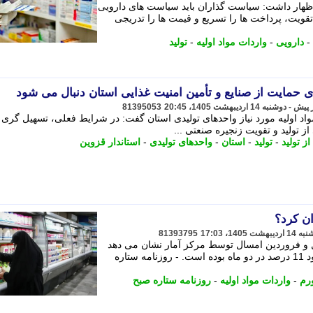
اظهار داشت: سیاست گذاران باید سیاست های دارویی
 تقویت، پرداخت ها را تسریع و قیمت ها را تدریجی
-
دارویی
-
واردات مواد اولیه
-
تولید
ی حمایت از صنایع و تأمین امنیت غذایی استان دنبال می شود
81395053
 مواد اولیه مورد نیاز واحدهای تولیدی استان گفت: در شرایط فعلی، تسهیل گری 
از تولید و تقویت زنجیره صنعتی ...
از تولید
-
تولید
-
استان
-
واحدهای تولیدی
-
استاندار قزوین
ن کرد؟
81393795
ل و فروردین امسال توسط مرکز آمار نشان می دهد
که اثر آماری جنگ بر سطح قیمت ها حدود 11 درصد در دو ماه بوده است. - روزنامه ستاره
رم
-
واردات مواد اولیه
-
روزنامه ستاره صبح