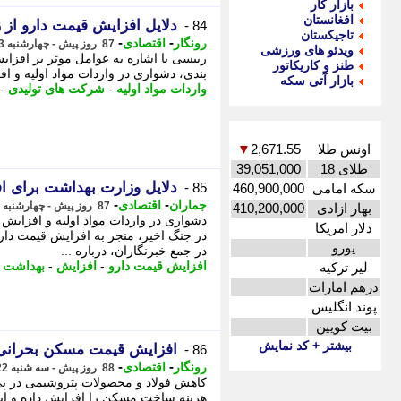
بازار کار
افغانستان
دلایل افزایش قیمت دارو از ز
84 -
تاجیکستان
-
-
رونگار
اقتصادی
87 روز پیش - چهارشنبه 23 اردیبهشت 1405، 14:27
ویدئو های ورزشی
رییسی با اشاره به عوامل موثر بر افزای
طنز و کاریکاتور
بندی، دشواری در واردات مواد اولیه و اف
بازار آتی سکه
واردات مواد اولیه
-
شرکت های تولیدی
-
اونس طلا
2,671.55
▼
طلای 18
39,051,000
دلایل وزارت بهداشت برای ا
85 -
سکه امامی
460,900,000
-
-
جماران
اقتصادی
87 روز پیش - چهارشنبه 23 اردیبهشت 1405، 14:15
بهار ازادی
410,200,000
دشواری در واردات مواد اولیه و افزایش
دلار امریکا
در جنگ اخیر، منجر به افزایش قیمت دا
یورو
در جمع خبرنگاران، درباره ...
افزایش قیمت دارو
-
افزایش
-
بهداشت
-
لیر ترکیه
درهم امارات
پوند انگلیس
بیت کویین
بیشتر + کد نمایش
افزایش قیمت مسکن بحرانی ش
86 -
-
-
رونگار
اقتصادی
88 روز پیش - سه شنبه 22 اردیبهشت 1405، 13:17
کاهش فولاد و محصولات پتروشیمی در پی 
هزینه ساخت مسکن را افزایش داده و این ام