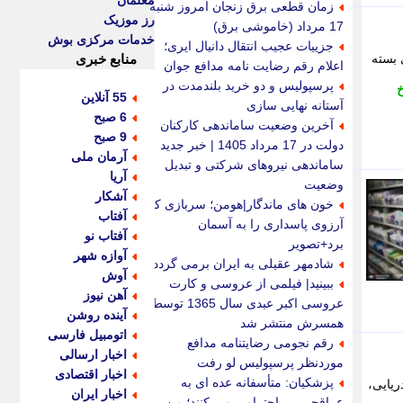
معلمان
زمان قطعی برق زنجان امروز شنبه
رز موزیک
17 مرداد (خاموشی برق)
خدمات مرکزی بوش
جزییات عجیب انتقال دانیال ایری؛
 بسته
منابع خبری
اعلام رقم رضایت نامه مدافع جوان
پرسپولیس و دو خرید بلندمدت در
خ
55 آنلاین
آستانه نهایی سازی
6 صبح
آخرین وضعیت ساماندهی کارکنان
9 صبح
دولت در 17 مرداد 1405 | خبر جدید
آرمان ملی
ساماندهی نیروهای شرکتی و تبدیل
آریا
وضعیت
آشکار
خون های ماندگار|هومن؛ سربازی که
آفتاب
آرزوی پاسداری را به آسمان
آفتاب نو
برد+تصویر
آوازه شهر
شادمهر عقیلی به ایران برمی گردد؟
آوش
ببینید| فیلمی از عروسی و کارت
آهن نیوز
عروسی اکبر عبدی سال 1365 توسط
آینده روشن
همسرش منتشر شد
اتومبیل فارسی
رقم نجومی رضایتنامه مدافع
اخبار ارسالی
موردنظر پرسپولیس لو رفت
اخبار اقتصادی
پزشکیان: متأسفانه عده ای به
یایی،
اخبار ایران
عراقچی بی احترامی می کنند؛ من