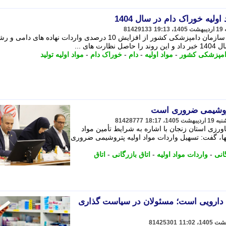
81429133
ای ...
امپزشکی کشور
-
مواد اولیه
-
دام
-
خوراک دام
-
مواد اولیه تولید
پتروشیمی ضروری است
81428777
ورزی استان زنجان با اشاره به شرایط تأمین مواد
ا، گفت: تسهیل واردات مواد اولیه پتروشیمی ضروری
انی
-
واردات مواد اولیه
-
اتاق بازرگانی
-
اتاق
دارویی است؛ مسئولان در سیاست گذاری
81425301