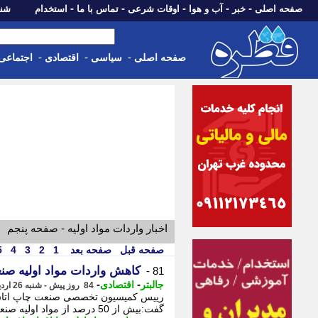
-
-
-
-
-
صفحه اصلی
خبر
آب و هوا
اوقات شرعی
تماس با ما
استخدام
شنبه، 17 مرداد 405
-
-
-
صفحه اصلی
سیاسی
اقتصادی
اجتماعی
اخبار واردات مواد اولیه - صفحه پنجم
صفحه قبل
صفحه بعد
1
2
3
4
5
کاهش واردات مواد اولیه ص
81 -
-
-
جالبتر
اقتصادی
84 روز پیش - شنبه 26 اردیبهشت 1405، 12:32
رییس کمیسیون تخصصی صنعت چاپ اتاق اصن
گفت:بیش از 50 درصد از مواد اولیه صنعت چاپ از طریق کشورهای چین، - رییس کمیسیون ...