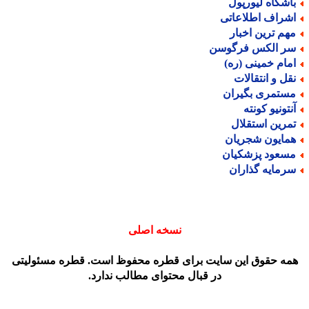
اشگاه لیورپول
شراف اطلاعاتی
هم ترین اخبار
ر الکس فرگوسن
مام خمینی (ره)
قل و انتقالات
ستمری بگیران
نتونیو کونته
مرین استقلال
مایون شجریان
سعود پزشکیان
رمایه گذاران
نسخه اصلی
مه حقوق این سایت برای قطره محفوظ است. قطره مسئولیتی
در قبال محتوای مطالب ندارد.