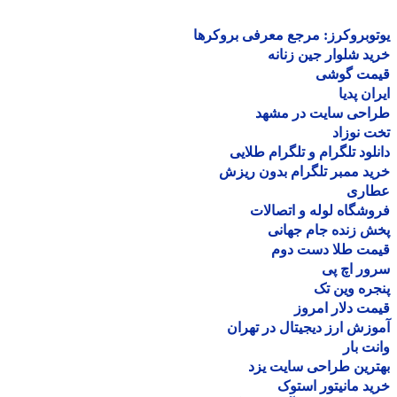
وبروکرز: مرجع معرفی بروکرها
د شلوار جین زنانه
مت گوشی
ان پدیا
احی سایت در مشهد
 نوزاد
لود تلگرام و تلگرام طلایی
د ممبر تلگرام بدون ریزش
اری
شگاه لوله و اتصالات
 زنده جام جهانی
مت طلا دست دوم
ر اچ پی
ره وین تک
ت دلار امروز
زش ارز دیجیتال در تهران
ت بار
رین طراحی سایت یزد
د مانیتور استوک