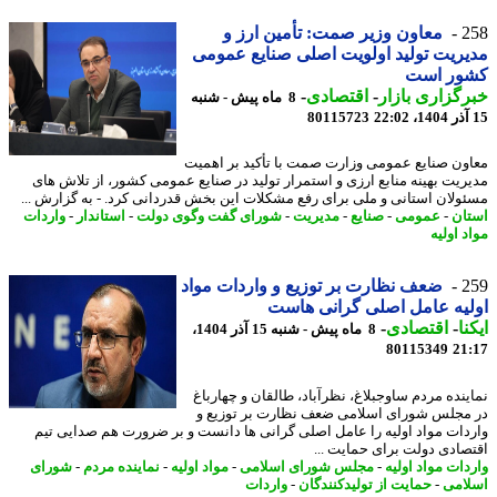
2
معاون وزیر صمت: تأمین ارز و
ریت تولید اولویت اصلی صنایع عمومی
ور است
گزاری بازار
-
اقتصادی
-
8 ماه پیش - شنبه
80115723
ون صنایع عمومی وزارت صمت با تأکید بر اهمیت
ریت بهینه منابع ارزی و استمرار تولید در صنایع عمومی کشور، از تلاش های
ولان استانی و ملی برای رفع مشکلات این بخش قدردانی کرد. - به گزارش ...
ان
-
عمومی
-
صنایع
-
مدیریت
-
شورای گفت وگوی دولت
-
استاندار
-
واردات
 اولیه
2
ضعف نظارت بر توزیع و واردات مواد
یه عامل اصلی گرانی هاست
نا
-
اقتصادی
-
8 ماه پیش - شنبه 15 آذر 1404،
80115349
21
ینده مردم ساوجبلاغ، نظرآباد، طالقان و چهارباغ
مجلس شورای اسلامی ضعف نظارت بر توزیع و
دات مواد اولیه را عامل اصلی گرانی ها دانست و بر ضرورت هم صدایی تیم
صادی دولت برای حمایت ...
دات مواد اولیه
-
مجلس شورای اسلامی
-
مواد اولیه
-
نماینده مردم
-
شورای
امی
-
حمایت از تولیدکنندگان
-
واردات