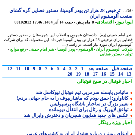
2
ترخیص 28 هزار تن پودر آلومینا: دستور قضایی گره گشای
ت آلومینیوم ایران
نا نیوز
-
اقتصادی
-
8 ماه پیش - جمعه 14 آذر 1404، 17:46
80102812
ر امام خمینی (ره) - دادستان عمومی و انقلاب این شهرستان از صدور دستور
قضایی برای ترخیص 28 هزار تن پودر آلومینا خبر داد. این محموله، که برای شرکت
مینیوم ایران مورد نیاز است، در راستای ...
ت آلومینیوم ایران
-
آلومینیوم
-
پودر آلومینا
-
بندر امام خمینی
-
رفع موانع
-
د
-
دستور قضایی
حه قبل
صفحه بعد
1
2
3
4
5
6
7
8
9
10
11
12
20
19
18
17
16
15
14
بار فوتبال در صبح فوتبالی
اتیاس یایسله سرمربی تیم فوتبال نیوکاسل شد
اناوارو: احمق بودم که ماشاریپوف را به جام جهانی بردم!
غییر بزرگ در ساختار باشگاه پرسپولیس
وافق لایپزیگ و رئال برای انتقال دیومانده
کس های جدید همایون شجریان و دخترش وایرال شد
بار ویژه
رونگار
دعای رویترز درباره هشدار ایران به کشورهای عربی