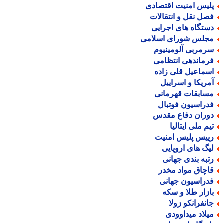
لیس امنیت اقتصادی
صل نقل و انتقالات
ستگاه های اجرایی
جلس شورای اسلامی
رمربی آلومینیوم
رماندهی انتظامی
سماعیل قلی زاده
مریکا و اسراییل
سابقات قهرمانی
دراسیون فوتبال
وران دفاع مقدس
یم ملی ایتالیا
ییس پلیس امنیت
یگ های اروپایی
تبه بندی جهانی
اچاق مواد مخدر
دراسیون جهانی
ازار طلا و سکه
انفرانکو زولا
یلاد میداوودی