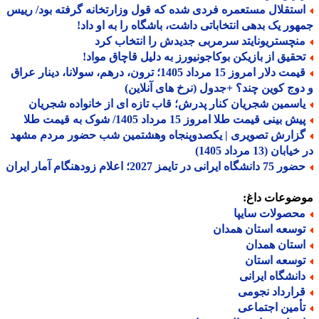
ستقلال مستعمره فردی شده که قول وزارتخانه گرفته بود/ رییس
ور یک بدهی انتخاباتی داشت، باشگاه را به او داد!
نچستریونایتد سرمربی جدیدش را انتخاب کرد
حقیق از بازیکن بوکاجونیورز به دلیل قاچاق مواد!
قیمت دلار امروز 15 مرداد 1405؛ ترون، درهم، سولانا، دینار عراق
وج کوین چند؟ +جدول (نرخ های آنلاین)
اسمین شجریان کنار پدرش؛ قاب تازه ای از خانواده شجریان
ش بینی قیمت طلا امروز 15 مرداد 1405/ شوک به قیمت طلا
زارش تصویری | یکصدوپنجاه وهشتمین شب حضور مردم مشهد
بان (13 مرداد 1405)
دانشگاه ایرانی در تایمز 2027؛ اعلام زودهنگام آمار ایران
ضوعات داغ:
حصولات سایپا
وسعه استان همدان
ستان همدان
وسعه استان
انشگاه ایرانی
رارداد نجومی
أمین اجتماعی