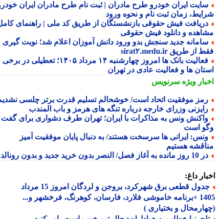
ایت ایران خودرو طرح مادران | ثبت نام طرح مادران ایران خودرو،
ایط، زمان ثبت نام و نحوه ورود
ریافت فیش حقوقی بازنشستگان از طریق کد ملی | راهنمای کامل
اهده و دانلود فیش حقوقی
امانه جدید سنجش بدو ورود دانش آموزان اعلام شد؛ نوبت گیری
از طریق sirat۲.medu.ir
فعالیت بانک ها امروز چهارشنبه ۱۴ مرداد ۱۴۰۵؛ تعطیلی در برخی
تان ها و فعالیت عادی در تهران
بار ویژه
سرنویس
مز موفقیت اتحاد است/ خوشحالم تسلیم قدرت برتر چلسی نشدیم!
ایزنی وزرای خارجه درباره تنگه های هرمز و باب المندب
اکنش ونس به مذاکرات با ایران؛ تهران طرف دشواری برای گفت
و است
نس: ایرانی ها سرسخت هستند/ به دنبال پایان موفقیت آمیز
اقشه هستیم
وز مانده به آغاز فصل/ النصر بدون خرید جدید و بدون رونالدو!
ار داغ:
جدول قطعی برق شهرکرد، بروجن و لردگان امروز 15 مرداد
1405 +برنامه خاموشی فلارد، فارسان، کوهرنگ، فرخشهر و...
ارمحال و بختیاری )
اجرنیا خطاب به هواداران: حال تیم خوب است،باور کنید