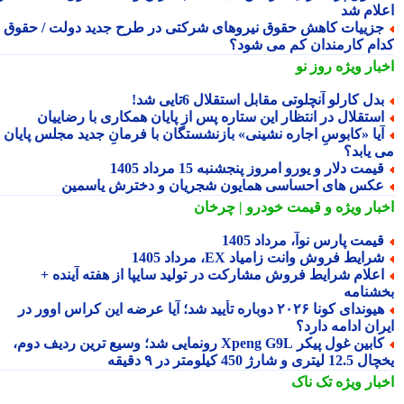
لام شد
زییات کاهش حقوق نیروهای شرکتی در طرح جدید دولت / حقوق
ام کارمندان کم می شود؟
بار ویژه
روز نو
دل کارلو آنچلوتی مقابل استقلال 6تایی شد!
ستقلال در انتظار این ستاره پس از پایان همکاری با رضاییان
یا «کابوسِ اجاره نشینی» بازنشستگان با فرمانِ جدید مجلس پایان
 یابد؟
یمت دلار و یورو امروز پنجشنبه 15 مرداد 1405
کس های احساسی همایون شجریان و دخترش یاسمین
بار ویژه
و قیمت خودرو | چرخان
یمت پارس نوآ، مرداد 1405
رایط فروش وانت زامیاد EX، مرداد 1405
علام شرایط فروش مشارکت در تولید سایپا از هفته آینده +
شنامه
هیوندای کونا ۲۰۲۶ دوباره تأیید شد؛ آیا عرضه این کراس اوور در
ان ادامه دارد؟
کابین غول پیکر Xpeng G9L رونمایی شد؛ وسیع ترین ردیف دوم،
ری و شارژ 450 کیلومتر در ۹ دقیقه
بار ویژه
تک ناک