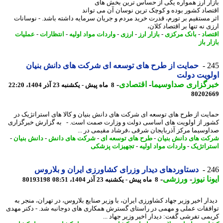
ار ارز همواره یکی از حساس ترین بخش های
صاد کشور بوده و کوچک ترین نوسان آن می تواند
 مستقیم بر تورم، قدرت خرید مردم و جریان سرمایه داشته باشد. - نوسانات
 نه تنها بر اقتصاد کلان،
صاد
-
بانک مرکزی
-
بازار ارز
-
ارزی
-
واردات مواد اولیه
-
انتظارات
-
عملیات
ر باز
2
حمایت از طرح های توسعه ای شرکت های دانش بنیان
ویت دولت
رگزاری صداوسیما
-
اقتصادی
-
8 ماه پیش - یکشنبه 23 آذر 1404، 22:20
80202
یت از طرح های توسعه ای شرکت های دانش بنیان و کالا های استراتژیک در
ر از اولویت های اساسی دولت و وزارت صمت است. - به گزارش خبرگزاری
وسیما مرکز آذربایجان شرقی ،فرشاد مقیمی در ...
ت های دانش بنیان
-
طرح های توسعه ای
-
شرکت های دانش
-
دانش بنیان
-
راتژیک
-
واردات مواد اولیه
-
تجهیزات پزشکی
2
دستاوردهای دیدار وزرای کشاورزی ایران و بلاروس
نا نیوز
-
ورزشی
-
8 ماه پیش - یکشنبه 23 آذر 1404، 08:51
80193198
ار اخیر وزیر جهاد کشاورزی ایران، با وزیر صنایع بلاروس، در تهران، منجر به
فقات عملی و مهمی در راستای گسترش همکاری های دوجانبه شد. - دکتر مهدی
می تفرشی گفت: دیدار اخیر وزیر جهاد ...