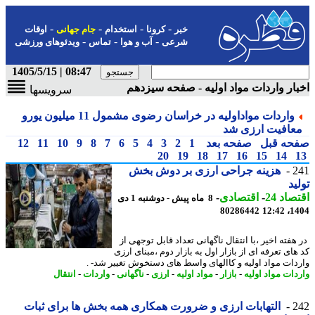
-
-
-
-
خبر
کرونا
استخدام
جام جهانی
اوقات
-
-
-
شرعی
آب و هوا
تماس
ویدئوهای ورزشی
08:47 | 1405/5/15
ار واردات مواد اولیه - صفحه سیزدهم
سرویسها
واردات مواداولیه در خراسان رضوی مشمول 11 میلیون یورو
عافیت ارزی شد
حه قبل
صفحه بعد
1
2
3
4
5
6
7
8
9
10
11
12
20
19
18
17
16
15
14
2
هزینه جراحی ارزی بر دوش بخش
ید
اد 24
-
اقتصادی
-
8 ماه پیش - دوشنبه 1 دی
80286442
1404
‫ ‫در هفته اخیر‪، ‬با انتقال ناگهانی تعداد قابل توجهی از
کد های تعرفه ای از بازار اول به بازار دوم‪، ‬مبنای ارزی
ت مواد اولیه و کاالهای واسط های دستخوش تغییر شد. -
دات مواد اولیه
-
بازار
-
مواد اولیه
-
ارزی
-
ناگهانی
-
واردات
-
انتقال
2
التهابات ارزی و ضرورت همکاری همه بخش ها برای ثبات