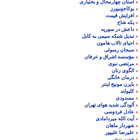
ستان چهارمحال و بختیاری
وکاجونیورز
فزایش قیمت
که شاخ
اعش در سوریه
بدیل شبکه سیمی به کابل
حیای تالاب هامون
بحان رسولی
ؤسسه اشراق و عرفان
رتضی نبوی
لگوی زنان
رمان خانگی
ایرن مونیخ اینتر
لیولند
سدودی
لودگی شدید هوای تهران
ادل فردوسی
یت الله میردامادی
هردار ماهان
لیرضا علیپور
سن نبوتی