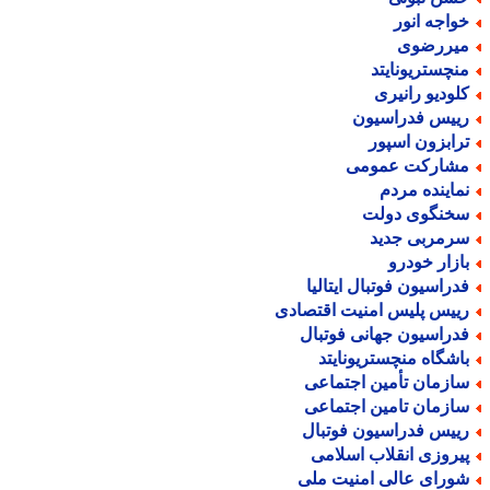
واجه انور
یررضوی
نچستریونایتد
لودیو رانیری
ییس فدراسیون
رابزون اسپور
شارکت عمومی
ماینده مردم
خنگوی دولت
رمربی جدید
ازار خودرو
دراسیون فوتبال ایتالیا
ییس پلیس امنیت اقتصادی
دراسیون جهانی فوتبال
اشگاه منچستریونایتد
ازمان تأمین اجتماعی
ازمان تامین اجتماعی
ییس فدراسیون فوتبال
یروزی انقلاب اسلامی
ورای عالی امنیت ملی