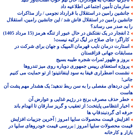
ازمان تأمین اجتماعی اطلاعیه داد
انشین رامین در استقلال با قرارداد نجومی / راز مذاکرات
شین رامین در استقلال فاش شد / این جانشین رامین، استقلال
به صدر می رساند؟
ه هرمز (15 مرداد 1405)
اراگر: جای صلاح در لیگ ترکیه نیست!
ستارت درمان نایب قهرمان المپیک و جهان برای شرکت در
بقات جهانی قزاقستان
روز و ظهور ثمرات شجره طیبه بسیج
روژه استعفای رییس جمهوری دوباره روی میز تندروها
شست اضطراری فیفا به سود اینفانتینو؛ از تو حمایت می کنیم
ی!
ین دردهای مفصلی را به سن ربط ندهید؛ یک هشدار مهم پشت آن
ست
طر حذف مصرف برنج در رژیم غذایی و عوارض آن
خبار انتظامی پایتخت؛ از تعقیب و گریز سارقان تا انهدام باند
ه ای گردنبندقاپ ها
فزایش قیمت محصولات سایپا امروز | آخرین جزییات افزایش
ت محصولات سایپا امروز | بررسی قیمت خودروهای سایپا در
ار و کارخانه