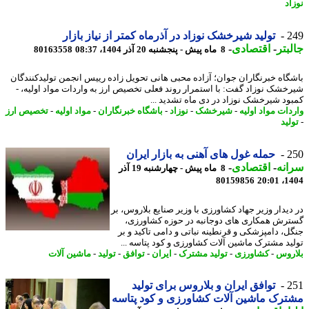
اد
2
تولید شیرخشک نوزاد در آذرماه کمتر از نیاز بازار
بتر
-
اقتصادی
-
8 ماه پیش - پنجشنبه 20 آذر 1404، 08:37
80163558
گاه خبرنگاران جوان؛ آزاده محبی هانی تحویل زاده رییس انجمن تولیدکنندگان
خشک نوزاد گفت: با استمرار روند فعلی تخصیص ارز به واردات مواد اولیه، -
ود شیرخشک نوزاد در دی ماه تشدید ...
دات مواد اولیه
-
شیرخشک
-
نوزاد
-
باشگاه خبرنگاران
-
مواد اولیه
-
تخصیص ارز
لید
2
حمله غول های آهنی به بازار ایران
نه
-
اقتصادی
-
8 ماه پیش - چهارشنبه 19 آذر
80159856
1404
دیدار وزیر جهاد کشاورزی با وزیر صنایع بلاروس، بر
رش همکاری های دوجانبه در حوزه کشاورزی،
ل، دامپزشکی و قرنطینه نباتی و دامی تاکید و بر
ید مشترک ماشین آلات کشاورزی و کود پتاسه ...
روس
-
کشاورزی
-
تولید مشترک
-
ایران
-
توافق
-
تولید
-
ماشین آلات
2
توافق ایران و بلاروس برای تولید
رک ماشین آلات کشاورزی و کود پتاسه