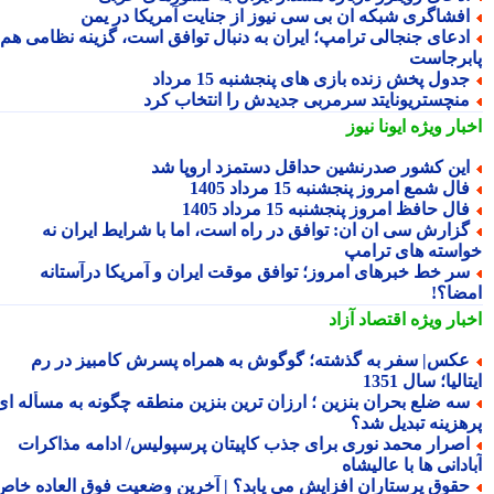
فشاگری شبکه ان بی سی نیوز از جنایت آمریکا در یمن
دعای جنجالی ترامپ؛ ایران به دنبال توافق است، گزینه نظامی هم
برجاست
دول پخش زنده بازی های پنجشنبه 15 مرداد
نچستریونایتد سرمربی جدیدش را انتخاب کرد
بار ویژه
ایونا نیوز
ین کشور صدرنشین حداقل دستمزد اروپا شد
ال شمع امروز پنجشنبه 15 مرداد 1405
ال حافظ امروز پنجشنبه 15 مرداد 1405
زارش سی ان ان: توافق در راه است، اما با شرایط ایران نه
استه های ترامپ
ر خط خبرهای امروز؛ توافق موقت ایران و آمریکا درآستانه
ضا؟!
بار ویژه
اقتصاد آزاد
کس| سفر به گذشته؛ گوگوش به همراه پسرش کامبیز در رم
الیا؛ سال 1351
ه ضلع بحران بنزین ؛ ارزان ترین بنزین منطقه چگونه به مسأله ای
هزینه تبدیل شد؟
صرار محمد نوری برای جذب کاپیتان پرسپولیس/ ادامه مذاکرات
دانی ها با عالیشاه
قوق پرستاران افزایش می یابد؟ | آخرین وضعیت فوق العاده خاص