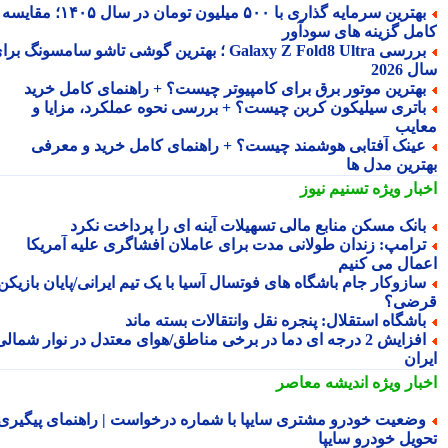
بهترین سرمایه گذاری با ۵۰۰ میلیون تومان در سال ۱۴۰۵؛ مقایسه
مل گزینه های سودآور
بررسی Galaxy Z Fold8 Ultra ؛ بهترین گوشی تاشو سامسونگ برای
2026
هترین موتور برق برای کامپیوتر چیست؟ + راهنمای کامل خرید
اتری سیلیکون کربن چیست؟ + بررسی نحوه عملکرد، مزایا و
ایب
ینک آفتابی هوشمند چیست؟ + راهنمای کامل خرید و معرفی
ترین مدل ها
بار ویژه
تسنیم نیوز
انک مسکن منابع مالی تسهیلات آینه ای را پرداخت نکرد
رامپ: زندان طولانی مدت برای عاملان افشاگری علیه آمریکا
مال می کنیم
ازوکار جام باشگاه های فوتسال آسیا با یک تیم ایرانی/پایان بازیکن
ضی؟
اشگاه استقلال: پنجره نقل وانتقالات بسته ماند
افزایش 2 درجه ای دما در برخی مناطق/هوای معتدل در نوار شمالی
ران
بار ویژه
اندیشه معاصر
ضعیت خودرو مشتری سایپا با شماره درخواست | راهنمای پیگیری
ویل خودرو سایپا