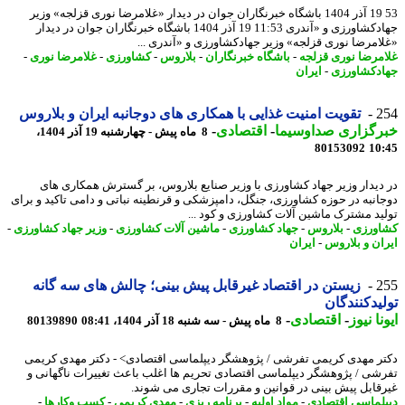
53 19 آذر 1404 باشگاه خبرنگاران جوان در دیدار «غلامرضا نوری قزلجه» وزیر
جهادکشاورزی و «آندری 11:53 19 آذر 1404 باشگاه خبرنگاران جوان در دیدار
امرضا نوری قزلجه» وزیر جهادکشاورزی و «آندری ...
مرضا نوری قزلجه
-
باشگاه خبرنگاران
-
بلاروس
-
کشاورزی
-
غلامرضا نوری
-
دکشاورزی
-
ایران
2
تقویت امنیت غذایی با همکاری های دوجانبه ایران و بلاروس
رگزاری صداوسیما
-
اقتصادی
-
8 ماه پیش - چهارشنبه 19 آذر 1404،
80153092
10
دیدار وزیر جهاد کشاورزی با وزیر صنایع بلاروس، بر گسترش همکاری های
انبه در حوزه کشاورزی، جنگل، دامپزشکی و قرنطینه نباتی و دامی تاکید و برای
ید مشترک ماشین آلات کشاورزی و کود ...
ورزی
-
بلاروس
-
جهاد کشاورزی
-
ماشین آلات کشاورزی
-
وزیر جهاد کشاورزی
-
ان و بلاروس
-
ایران
2
زیستن در اقتصاد غیرقابل پیش بینی؛ چالش های سه گانه
یدکنندگان
نا نیوز
-
اقتصادی
-
8 ماه پیش - سه شنبه 18 آذر 1404، 08:41
80139890
ر مهدی کریمی تفرشی / پژوهشگر دیپلماسی اقتصادی> - دکتر مهدی کریمی
شی / پژوهشگر دیپلماسی اقتصادی تحریم ها اغلب باعث تغییرات ناگهانی و
قابل پیش بینی در قوانین و مقررات تجاری می شوند.
لماسی اقتصادی
-
مواد اولیه
-
برنامه ریزی
-
مهدی کریمی
-
کسب وکارها
-