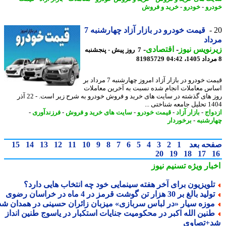
رو
-
خودرو
-
خرید و فروش
قیمت خودرو در بازار آزاد چهارشنبه 7
اد
نویس نیوز
-
اقتصادی
-
7 روز پیش - پنجشنبه
81985729
قیمت خودرو در بازار آزاد امروز چهارشنبه 7 مرداد بر
س معاملات انجام شده نسبت به آخرین معاملات
روز های گذشته در سایت های خرید و فروش خودرو به شرح زیر است. - 22 آذر
 شناختی ...
واج
-
بازار آزاد
-
قیمت خودرو
-
سایت های خرید و فروش
-
فرزندآوری
-
رشنبه
-
برخوردار
حه بعد
1
2
3
4
5
6
7
8
9
10
11
12
13
14
15
20
19
18
17
بار ویژه
تسنیم نیوز
لویزیون برای آخر هفته سینمایی خود چه انتخاب هایی دارد؟
لید بالغ بر 30 هزار تن گوشت قرمز در 4 ماه در خراسان رضوی
وزه سیار «در لباس سربازی» میزبان زائران حسینی در همدان شد
نین الله اکبر در محکومیت جنایات استکبار در یاسوج طنین انداز
+تصاوی