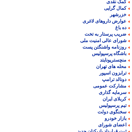
مک نقدی
مال گرایی
زرشهر
وارض داروهای لاغری
ه باغ
ریب پرستار به تخت
ورای عالی امنیت ملی
وزنامه واشنگتن پست
اشگاه پرسپولیس
نچستریونایتد
حله های تهران
رابزون اسپور
ونالد ترامپ
شارکت عمومی
رمایه گذاری
ربلای ایران
یم پرسپولیس
خنگوی دولت
ازار خودرو
عضای شورای
بت قرارداد بازیکنان جدید