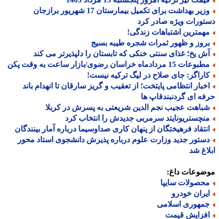
وزیر بهداشت برای تکمیل بیمارستان 17 شهریور برازجان
ورات ویژه صادر کرد
همترین اشتباهات زندگی!
روز و ظهور ثمرات شجره طیبه بسیج
ش یخ؛ غذای سنتی خنکی که تابستان را دلپذیرتر می کند
عات 15 مردادماه خراسان رضوی/بازار ساعت به وقت پکن
اراگر: جای صلاح در لیگ ترکیه نیست!
خبار انتظامی پایتخت؛ از تعقیب و گریز سارقان تا انهدام باند
ه ای گردنبندقاپ ها
باهت عجیب نجم الدین شریعتی به پسرش در کربلا
نچستریونایتد سرمربی جدیدش را انتخاب کرد
نتقاد فرهیختگان از پنهان کاری صداوسیما درباره آمار بینندگان
ستور جدید وزارت علوم درباره پذیرش دانشجوی استاد محور
اغ شد
ضوعات داغ:
حصولات سایپا
یران خودرو
مهوری اسلامی
فزایش قیمت