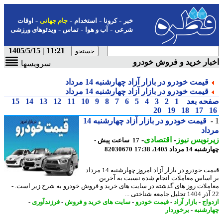
-
-
-
-
خبر
کرونا
استخدام
جام جهانی
اوقات
-
-
-
شرعی
آب و هوا
تماس
ویدئوهای ورزشی
11:21 | 1405/5/15
ار خرید و فروش خودرو
سرویسها
قیمت خودرو در بازار آزاد چهارشنبه 14 مرداد
قیمت خودرو در بازار آزاد چهارشنبه 14 مرداد
حه بعد
1
2
3
4
5
6
7
8
9
10
11
12
13
14
15
20
19
18
17
قیمت خودرو در بازار آزاد چهارشنبه 14
اد
نویس نیوز
-
اقتصادی
-
17 ساعت پیش -
14 مرداد 1405، 17:38
82030670
قیمت خودرو در بازار آزاد امروز چهارشنبه 14 مرداد
اساس معاملات انجام شده نسبت به آخرین
ملات روز های گذشته در سایت های خرید و فروش خودرو به شرح زیر است. -
واج
-
بازار آزاد
-
قیمت خودرو
-
سایت های خرید و فروش
-
فرزندآوری
-
رشنبه
-
برخوردار