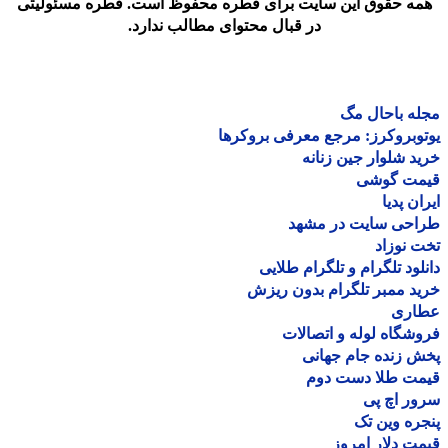
مه حقوق این سایت برای قطره محفوظ است. قطره مسئولیتی
در قبال محتوای مطالب ندارد.
ه باحال مگ
وبروکرز: مرجع معرفی بروکرها
د شلوار جین زنانه
مت گوشی
ان پدیا
احی سایت در مشهد
 نوزاد
لود تلگرام و تلگرام طلایی
د ممبر تلگرام بدون ریزش
اری
شگاه لوله و اتصالات
 زنده جام جهانی
مت طلا دست دوم
ر اچ پی
ره وین تک
ت دلار امروز