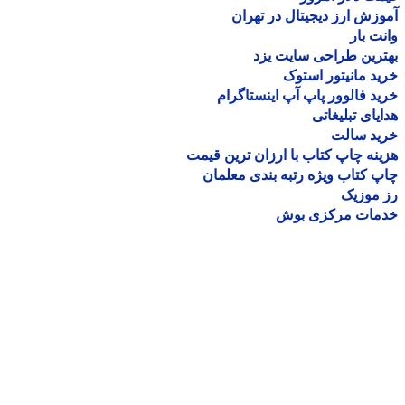
زش ارز دیجیتال در تهران
ت بار
رین طراحی سایت یزد
د مانیتور استوک
د فالوور پاپ آپ اینستاگرام
یای تبلیغاتی
ید سالت
نه چاپ کتاب با ارزان ترین قیمت
 کتاب ویژه رتبه بندی معلمان
موزیک
مات مرکزی بوش