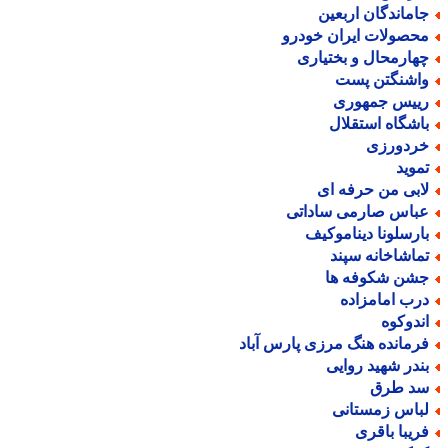
اماندگان اربعین
حصولات ایران خودرو
هارمحال و بختیاری
اشنگتن پست
ییس جمهوری
اشگاه استقلال
ردورزی
موید
ابی من حرفه ای
باس صارمی ساداتی
ارسلونا دیناموکیف
ماشاخانه سپند
شن شکوفه ها
رب امامزاده
ندوکوه
رمانده هنگ مرزی پارس آباد
ندر شهید روایی
د طرق
باس زمستانی
ریبا باقری