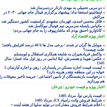
و مربی تحمیلی به مهدی تارتار دردسرساز شد
اینفانتینو استعفا نداد؛ پیشنهاد برگزاری فینال جام جهانی ۲۰۳۰ در
اکش
اتل محسن اسدی، قهرمان مشهدی کراسفیت کشور دستگیر شد
اتیاس یایسله سرمربی تیم فوتبال نیوکاسل شد
اناوارو: احمق بودم که ماشاریپوف را به جام جهانی بردم!
بار ویژه
اقتصاد آزاد
موبایل ها گران تر شدند / برخی مدل ها تا 40 درصد افزایش یافتند؛
ت چیست؟
اکنش فریادشیران به شایعه همکاری استقلال و ابومسلم
کس| هویدا و همسرش، لیلا امامی در روز اول ماه عسل؛ سال
13
لیست قیمت اجاره مسکن در پاسداران | رهن و اجاره آپارتمان 2
ابه در این منطقه چقدر هزینه دارد؟
رخواست بازنشستگان از تامین اجتماعی / جریمه تأخیر معوقات را
 بپردازید
بار ویژه
و قیمت خودرو | چرخان
یمت پارس نوآ، مرداد 1405
رایط فروش وانت زامیاد EX، مرداد 1405
علام شرایط فروش مشارکت در تولید سایپا از هفته آینده +