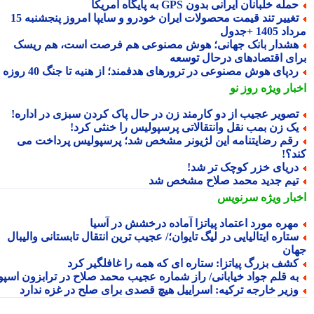
مله خلبانان ایرانی بدون GPS به پایگاه آمریکا
تغییر تند قیمت محصولات ایران خودرو و سایپا امروز پنجشنبه 15
1405 +جدول
شدار بانک جهانی؛ هوش مصنوعی هم فرصت است، هم ریسک
ای اقتصادهای درحال توسعه
دپای هوش مصنوعی در ترورهای هدفمند؛ از هنیه تا جنگ 40 روزه
بار ویژه
روز نو
صویر عجیب از دو کارمند زن در حال پاک کردن سبزی در اداره!
ک زن بمب نقل وانتقالاتی پرسپولیس را خنثی کرد!
قم رضایتنامه این لژیونر مشخص شد؛ پرسپولیس پرداخت می
د؟!
ریای خزر کوچک تر شد!
یم جدید محمد صلاح مشخص شد
بار ویژه
سرنویس
هره مورد اعتماد پیاتزا آماده درخشش در آسیا
تاره ایتالیایی در لیگ تایوان؛/ عجیب ترین انتقال تابستانی والیبال
ان
شف بزرگ پیاتزا: ستاره ای که همه را غافلگیر کرد
ه قلم جواد خیابانی/ راز شماره عجیب محمد صلاح در ترابزون اسپور
زیر خارجه ترکیه: اسراییل هیچ قصدی برای صلح در غزه ندارد