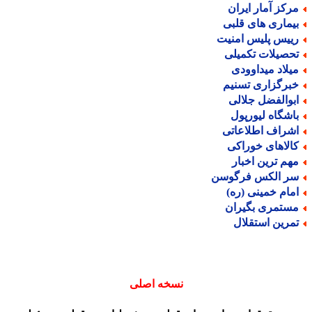
رکز آمار ایران
یماری های قلبی
ییس پلیس امنیت
حصیلات تکمیلی
یلاد میداوودی
برگزاری تسنیم
بوالفضل جلالی
اشگاه لیورپول
شراف اطلاعاتی
الاهای خوراکی
هم ترین اخبار
ر الکس فرگوسن
مام خمینی (ره)
ستمری بگیران
مرین استقلال
نسخه اصلی