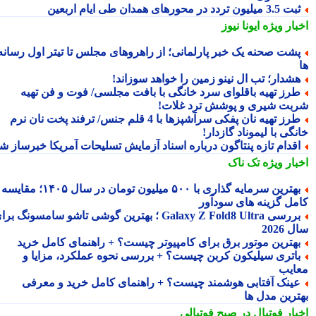
3.5 میلیون تردد در محورهای همدان طی ایام اربعین
بار ویژه
ایونا نیوز
شت صحنه یک خبر پارلمانی؛ از راهروهای مجلس تا تیتر اول رسانه
شدار؛ تب ال نینو زمین را خواهد سوزاند!
رز تهیه باقلوای سرد خانگی با بافت مجلسی/ فوت و فن تهیه
بت شیری و پوشش ترد غلات!
طرز تهیه نان پفکی سرآشپزها با 4 قلم جنس/ ترفند پخت نان نرم
گی با لیموناد گازدار!
قدام تازه پنتاگون درباره اسناد آزمایش تسلیحات آمریکا خبرساز شد
بار ویژه
تک ناک
بهترین سرمایه گذاری با ۵۰۰ میلیون تومان در سال ۱۴۰۵؛ مقایسه
مل گزینه های سودآور
بررسی Galaxy Z Fold8 Ultra ؛ بهترین گوشی تاشو سامسونگ برای
2026
هترین موتور برق برای کامپیوتر چیست؟ + راهنمای کامل خرید
اتری سیلیکون کربن چیست؟ + بررسی نحوه عملکرد، مزایا و
ایب
ینک آفتابی هوشمند چیست؟ + راهنمای کامل خرید و معرفی
ترین مدل ها
بار فوتبال در صبح فوتبالی