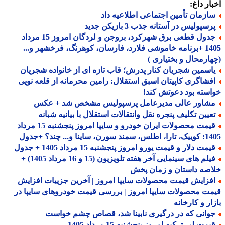
ار داغ:
ازمان تأمین اجتماعی اطلاعیه داد
سپولیس در آستانه جذب 3 بازیکن جدید
جدول قطعی برق شهرکرد، بروجن و لردگان امروز 15 مرداد
1405 +برنامه خاموشی فلارد، فارسان، کوهرنگ، فرخشهر و...
ارمحال و بختیاری )
اسمین شجریان کنار پدرش؛ قاب تازه ای از خانواده شجریان
فشاگری کاپیتان اسبق استقلال: رامین محرمانه از قلعه نویی
سته بود دعوتش کند!
شاور عالی مدیرعامل پرسپولیس مشخص شد + عکس
عیین تکلیف پنجره نقل وانتقالات استقلال با بیانیه شبانه
قیمت محصولات ایران خودرو و سایپا امروز پنجشنبه 15 مرداد
 سورن، ساینا و... چند؟ +جدول
مت دلار و قیمت یورو امروز پنجشنبه 15 مرداد 1405 + جدول
فیلم های سینمایی آخر هفته تلویزیون (15 و 16 مرداد 1405) +
صه داستان و زمان پخش
فزایش قیمت محصولات سایپا امروز | آخرین جزییات افزایش
ت محصولات سایپا امروز | بررسی قیمت خودروهای سایپا در
ار و کارخانه
وانی که در درگیری نابینا شد، قصاص چشم خواست
مت لیر ترکیه امروز پنجشنبه 15 مرداد 1405