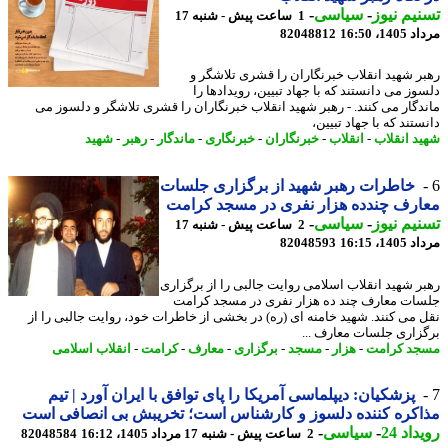
یم نیوز
-
سیاسی
-
1 ساعت پیش - شنبه 17
1، 16:50
82048812
ر شهید انقلاب خبرنگاران را قشری تلاشگر و
وز می دانستند که با جهاد تبیین، رویدادها را
دگار می کنند. - رهبر شهید انقلاب خبرنگاران را قشری تلاشگر و دلسوز می
تند که با جهاد تبیین،
د انقلاب
-
انقلاب
-
خبرنگاران
-
خبرنگاری
-
ماندگار
-
رهبر
-
شهید
خاطرات رهبر شهید از برگزاری جلسات
رف چندده هزار نفری در مسجد کرامت
یم نیوز
-
سیاسی
-
2 ساعت پیش - شنبه 17
1، 16:15
82048593
ر شهید انقلاب اسلامی روایت جالبی را از برگزاری
ات معارف چند ده هزار نفری در مسجد کرامت
 می کنند. شهید خامنه ای (ره) در بخشی از خاطرات خود، روایت جالبی را از
زاری جلسات معارف ...
د کرامت
-
هزار
-
مسجد
-
برگزاری
-
معارف
-
کرامت
-
انقلاب اسلامی
پزشکیان: دیپلماسی آمریکا را پای توافق با ایران آورد | تیم
کره کننده دلسوز و کارشناس است؛ تخریبش بی انصافی است
اد 24
-
سیاسی
-
2 ساعت پیش - شنبه 17 مرداد 1405، 16:12
82048584