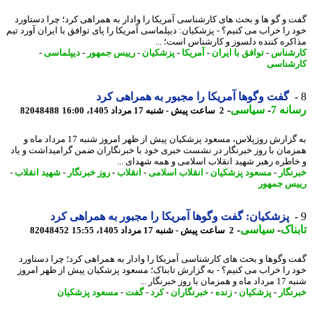
 و گو ها و بحث های کارشناسی آمریکا را وادار به همراهی کرد؛ چرا دستاورد
 را خراب می کنیم؟ - پزشکیان: دیپلماسی آمریکا را پای توافق با ایران آورد تیم
کره کننده دلسوز و کارشناس است؛ ...
شناس
-
توافق با ایران
-
آمریکا
-
پزشکیان
-
رییس جمهور
-
دیپلماسی
-
شناسی
گفت وگوها آمریکا را مجبور به همراهی کرد
نه 7
-
سیاسی
-
2 ساعت پیش - شنبه 17 مرداد 1405، 16:00
82048488
به گزارش روزپلاس، مسعود پزشکیان پیش از ظهر امروز شنبه 17 مرداد ماه و
مان با روز خبرنگار در نشست خبری خود با خبرنگاران ضمن گرامیداشت و یاد
اطره رهبر شهید انقلاب اسلامی و همه شهدای ...
نگار
-
مسعود پزشکیان
-
انقلاب اسلامی
-
انقلاب
-
روز خبرنگار
-
شهید انقلاب
-
س جمهور
پزشکیان: گفت وگوها آمریکا را مجبور به همراهی کرد
ناک
-
سیاسی
-
2 ساعت پیش - شنبه 17 مرداد 1405، 15:55
82048452
 وگوها و بحث های کارشناسی آمریکا را وادار به همراهی کرد؛ چرا دستاورد
 را خراب می کنیم؟ - به گزارش تابناک؛ مسعود پزشکیان پیش از ظهر امروز
ن با روز خبرنگار ...
نگار
-
پزشکیان
-
زنده
-
خبرنگاران
-
کرد
-
گفت
-
مسعود پزشکیان