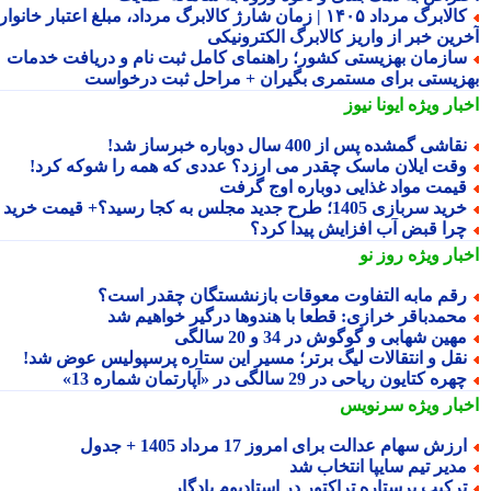
کالابرگ مرداد ۱۴۰۵ | زمان شارژ کالابرگ مرداد، مبلغ اعتبار خانوار و
رین خبر از واریز کالابرگ الکترونیکی
ازمان بهزیستی کشور؛ راهنمای کامل ثبت نام و دریافت خدمات
زیستی برای مستمری بگیران + مراحل ثبت درخواست
بار ویژه
ایونا نیوز
قاشی گمشده پس از 400 سال دوباره خبرساز شد!
قت ایلان ماسک چقدر می ارزد؟ عددی که همه را شوکه کرد!
یمت مواد غذایی دوباره اوج گرفت
ید سربازی 1405؛ طرح جدید مجلس به کجا رسید؟+ قیمت خرید
را قبض آب افزایش پیدا کرد؟
بار ویژه
روز نو
قم مابه التفاوت معوقات بازنشستگان چقدر است؟
حمدباقر خرازی: قطعا با هندوها درگیر خواهیم شد
هین شهابی و گوگوش در 34 و 20 سالگی
قل و انتقالات لیگ برتر؛ مسیر این ستاره پرسپولیس عوض شد!
هره کتایون ریاحی در 29 سالگی در «آپارتمان شماره 13»
بار ویژه
سرنویس
رزش سهام عدالت برای امروز 17 مرداد 1405 + جدول
دیر تیم سایپا انتخاب شد
رکیب پرستاره تراکتور در استادیوم یادگار