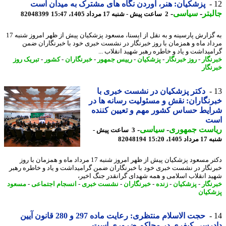
پزشکیان: هنر، آوردن نگاه های مشترک به میدان است
بتر
-
سیاسی
-
2 ساعت پیش - شنبه 17 مرداد 1405، 15:47
82048399
به گزارش پارسینه و به نقل از ایسنا، مسعود پزشکیان پیش از ظهر امروز شنبه 17
اد ماه و همزمان با روز خبرنگار در نشست خبری خود با خبرنگاران ضمن
میداشت و یاد و خاطره رهبر شهید انقلاب ...
نگار
-
روز خبرنگار
-
پزشکیان
-
رییس جمهور
-
خبرنگاران
-
کشور
-
تبریک روز
نگار
دکتر پزشکیان در نشست خبری با
نگاران: نقش و مسئولیت رسانه ها در
یط حساس کشور مهم و تعیین کننده
ت
است جمهوری
-
سیاسی
-
3 ساعت پیش -
1405، 15:20
82048194
دکتر مسعود پزشکیان پیش از ظهر امروز شنبه 17 مرداد ماه و همزمان با روز
نگار در نشست خبری خود با خبرنگاران ضمن گرامیداشت و یاد و خاطره رهبر
د انقلاب اسلامی و همه شهدای گرانقدر جنگ اخیر،
نگار
-
پزشکیان
-
زنده
-
خبرنگاران
-
نشست خبری
-
انسجام اجتماعی
-
مسعود
کیان
حجت الاسلام منتظری: رعایت ماده 297 و 280 قانون آیین
درسی کیفری در محاکم ضروری است