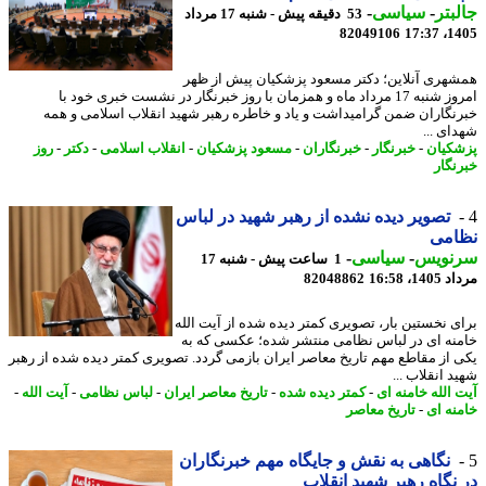
بتر
-
سیاسی
-
53 دقیقه پیش - شنبه 17 مرداد
82049106
1405
هری آنلاین؛ دکتر مسعود پزشکیان پیش از ظهر
امروز شنبه 17 مرداد ماه و همزمان با روز خبرنگار در نشست خبری خود با
نگاران ضمن گرامیداشت و یاد و خاطره رهبر شهید انقلاب اسلامی و همه
ای ...
کیان
-
خبرنگار
-
خبرنگاران
-
مسعود پزشکیان
-
انقلاب اسلامی
-
دکتر
-
روز
نگار
تصویر دیده نشده از رهبر شهید در لباس
امی
نویس
-
سیاسی
-
1 ساعت پیش - شنبه 17
1، 16:58
82048862
ی نخستین بار، تصویری کمتر دیده شده از آیت الله
نه ای در لباس نظامی منتشر شده؛ عکسی که به
 از مقاطع مهم تاریخ معاصر ایران بازمی گردد.​ تصویری کمتر دیده شده از رهبر
 انقلاب ...
 الله خامنه ای
-
کمتر دیده شده
-
تاریخ معاصر ایران
-
لباس نظامی
-
آیت الله
-
نه ای
-
تاریخ معاصر
نگاهی به نقش و جایگاه مهم خبرنگاران
نگاه رهبر شهید انقلاب