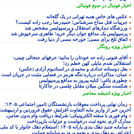
بار فوتبال در صبح فوتبالی
کس های خاص هدیه تهرانی در یک گلخانه
زییات قتل مداح سرشناس؛ حمیدرضا رجب زاده کیست؟
رزشگاه دیدارهای استقلال و پرسپولیس مشخص شد
رسپولیس یک مدافع جوان دیگر خرید؛ طاهری سرخپوش شد
تفاق تلخ برای مسی؛ خورخه مسی از دنیا رفت
بار ویژه
رونگار
قای فنونی زاده حد خودتان را بدانید/ حرفهای جنجالی چینی:
تقلالی شدم مایلی کهن خطم زد!
غل دوستانه حدادی و محمدی در استادیوم آزادی (عکس)
مان: مذاکرات درباره تنگه هرمز در فضایی مثبت در جریان است
طوری یاغی! کنایه پیروز به مدافع پرسپولیس
کست سنگین میلان مقابل چلسی در جاکارتا
بار ویژه
اندیشه معاصر
زمان نهایی پرداخت معوقات بازنشستگان تامین اجتماعی ۱۴۰۵؛
رین خبر از واریز مابه التفاوت افزایش حقوق فروردین و اردیبهشت
ام فوری با سفته الکترونیکی؛ شرایط دریافت وام بدون ضامن،
ارک لازم، نحوه ثبت درخواست و جزئیات بازپرداخت
سامانه جدید دهک بندی یارانه ۱۴۰۵ | استعلام دهک خانوار با کد ملی،
تراض به دهک بندی و نحوه ورود به سامانه حمایت