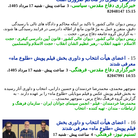
رگزاری دفاع مقدس
-
سیاسی
-
3 ساعت پیش - شنبه 17 مرداد 1405،
82048147
15
س دیوان عالی کشور با تاکید بر اینکه محاکم و دادگاه های تالی با رسیدگی
ق، متقن و عمل به مرّ قانون مانع از اطاله دادرسی در فرایند رسیدگی ها شوند،
ه گزارش گروه جامعه دفاع پرس ، حجت ...
س دیوان عالی کشور
-
دیوان عالی کشور
-
قانون آیین دادرسی کیفری
-
حجت
سلام
-
شهید انقلاب
-
رهبر عظیم الشان انقلاب
-
حجت الاسلام والمسلمین
اعضای هیأت انتخاب و داوری بخش فیلم پویش «طلوع ماه»
رفی شدند
رگزاری دفاع مقدس
-
فرهنگی
-
3 ساعت پیش - شنبه 17 مرداد 1405،
82047991
14
چهر محمدی، محمدرضا خردمندان و حسین دارابی، انتخاب و داوری آثار رسیده
بخش فیلم پویش عکس و فیلم موبایلی «طلوع ماه» را بر عهده دارند. - به
رش گروه فرهنگ دفاع پرس ، منوچهر محمدی، ...
درضا خردمندان
-
فیلم
-
انجمن سینمای جوانان ایران
-
سازمان فرهنگ و
باطات
-
مندان
-
تهیه کننده
-
انتخاب
اعضای هیأت انتخاب و داوری بخش
م پویش «طلوع ماه» معرفی شدند
یم نیوز
-
فرهنگی
-
4 ساعت پیش - شنبه 17