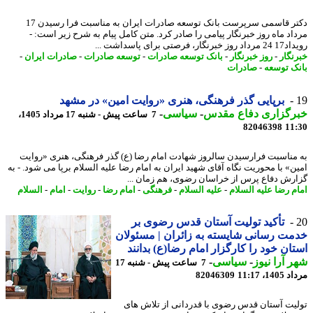
دکتر قاسمی سرپرست بانک توسعه صادرات ایران به مناسبت فرا رسیدن 17
اد ماه روز خبرنگار پیامی را صادر کرد. متن کامل پیام به شرح زیر است: -
گار، فرصتی برای پاسداشت ...
نگار
-
روز خبرنگار
-
بانک توسعه صادرات
-
توسعه صادرات
-
صادرات ایران
-
ک توسعه
-
صادرات
برپایی گذر فرهنگی، هنری «روایت امین» در مشهد
رگزاری دفاع مقدس
-
سیاسی
-
7 ساعت پیش - شنبه 17 مرداد 1405،
82046398
11
مناسبت فرارسیدن سالروز شهادت امام رضا (ع) گذر فرهنگی، هنری «روایت
ن» با محوریت نگاه آقای شهید ایران به امام رضا علیه السلام برپا می شود. - به
رش دفاع پرس از خراسان رضوی، هم زمان ...
م رضا علیه السلام
-
علیه السلام
-
فرهنگی
-
امام رضا
-
روایت
-
امام
-
السلام
تأکید تولیت آستان قدس رضوی بر
ت رسانی شایسته به زائران | مسئولان
ان خود را کارگزار امام رضا(ع) بدانند
 آرا نیوز
-
سیاسی
-
7 ساعت پیش - شنبه 17
1، 11:17
82046309
یت آستان قدس رضوی با قدردانی از تلاش های