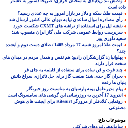
اکنش تند زیدآبادی به سخنان خرازی: صریحاً دستور به کشتار
ه است
یمت طلا، سکه و دلار در بازار امروز به چه عددی رسید؟
أی مصادره اموال ساعدی نیا به دیوان عالی کشور ارسال شد
شه اپل برای استفاده از تراشه های CXMT شکست خورد
رپرست روابط عمومی شرکت ملی گاز ایران منصوب شد؛
د داوری پور
قیمت طلا امروز شنبه 17 مرداد 1405 / طلای دست دوم و آبشده
د؟
هلوانیان: گزارشگران رادیو؛ هم نفس و همدل مردم در میدان های
 قرار دارند
ند فوت و فن ساده برای ستفاده از قابلمه به جای فر
حران گاز جدی شد؛ صنعت گاز برای حل ناترازی سراغ دانش
ان ها رفت
یام مدیرعامل بیمه پارسیان به مناسبت روز خبرنگار
د 17 آخرین به روزرسانی این گوشی های سامسونگ است
رونمایی کلادفلر از مرورگر Kitesurf برای ایجنت های هوش
نوعی
ضوعات داغ:
اماندهی نیروهای شرکتی