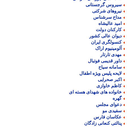
یروس گرجستانی
یروهای شرکتی
داح سرشناس
مید عالیشاه
ارکنان دولت
یوان عالی کشور
نسولگری ایران
لومینیوم اراک
هدی تارتار
اور قدیمی فوتبال
امانه سیاح
ایحه پلیس ویژه اطفال
کبر صحرایی
اظم خاوازی
انواده های شهدای هسته ای
هره
عوای مجلس
فیدی مو
کاسان فارس
نالتی کنعانی زادگان