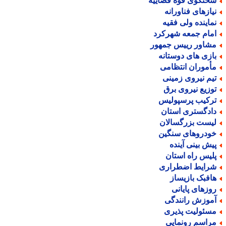
خنگوی قوه قضاییه
یازهای فناورانه
ماینده ولی فقیه
مام جمعه شهرکرد
شاور رییس جمهور
ازی های دوستانه
أموران انتظامی
یم نیروی زمینی
وزیع نیروی برق
رکیب پرسپولیس
ادگستری استان
یست بزرگسالان
ودروهای سنگین
یش بینی آینده
لیس راه استان
رایط اضطراری
افبک بازیساز
وزهای پایانی
موزش رانندگی
سئولیت پذیری
راسم رونمایی