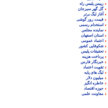
ییس پلیس راه
ل گهر سیرجان
غاز لیگ برتر
یمت روز گوشی
ستخدام رسمی
ماینده مجلس
ستان اصفهان
عتماد عمومی
کوفایی کشور
حقیقات پلیس
رداخت هزینه
برنگار فارس
قویت اعتماد
یگ های پایه
یلیون دلار
اطره انگیز
وزه اقتصاد
عاونت علمی