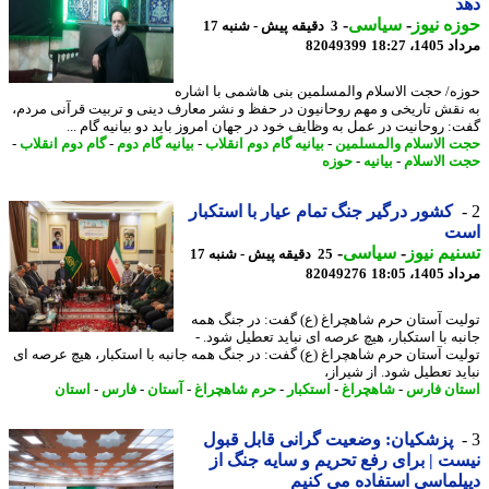
ه نیوز
-
سیاسی
-
3 دقیقه پیش - شنبه 17
1، 18:27
82049399
ه/ حجت الاسلام والمسلمین بنی هاشمی با اشاره
نقش تاریخی و مهم روحانیون در حفظ و نشر معارف دینی و تربیت قرآنی مردم،
: روحانیت در عمل به وظایف خود در جهان امروز باید دو بیانیه گام ...
 الاسلام والمسلمین
-
بیانیه گام دوم انقلاب
-
بیانیه گام دوم
-
گام دوم انقلاب
-
 الاسلام
-
بیانیه
-
حوزه
کشور درگیر جنگ تمام عیار با استکبار
ت
یم نیوز
-
سیاسی
-
25 دقیقه پیش - شنبه 17
1، 18:05
82049276
یت آستان حرم شاهچراغ (ع) گفت: در جنگ همه
به با استکبار، هیچ عرصه ای نباید تعطیل شود. -
یت آستان حرم شاهچراغ (ع) گفت: در جنگ همه جانبه با استکبار، هیچ عرصه ای
ید تعطیل شود. از شیراز،
ان فارس
-
شاهچراغ
-
استکبار
-
حرم شاهچراغ
-
آستان
-
فارس
-
استان
پزشکیان: وضعیت گرانی قابل قبول
ت | برای رفع تحریم و سایه جنگ از
لماسی استفاده می کنیم