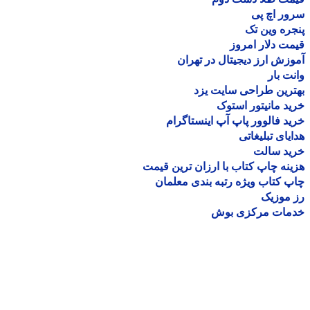
ر اچ پی
ره وین تک
ت دلار امروز
زش ارز دیجیتال در تهران
ت بار
رین طراحی سایت یزد
د مانیتور استوک
د فالوور پاپ آپ اینستاگرام
یای تبلیغاتی
ید سالت
نه چاپ کتاب با ارزان ترین قیمت
 کتاب ویژه رتبه بندی معلمان
موزیک
مات مرکزی بوش