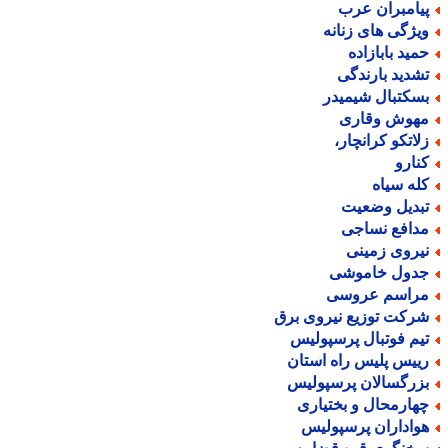
یامبران عرب
یژگی های زنانه
مید بابازاده
شدید بارندگی
سکتبال شیمیدر
هوش وقاری
لاتکو کرانچار،
نارو
له سیاه
بدیل وضعیت
دافع نساجی
یروی زمینی
دول خاموشی
راسم عروسی
رکت توزیع نیروی برق
یم فوتبال پرسپولیس
ییس پلیس راه استان
زرگسالان پرسپولیس
هارمحال و بختیاری
واداران پرسپولیس