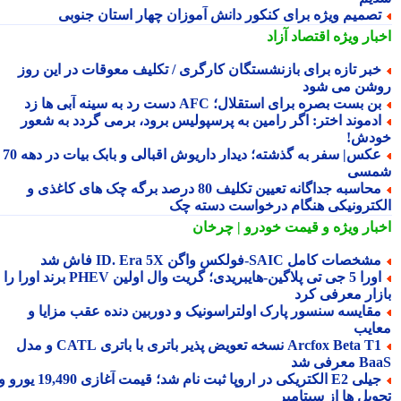
صمیم ویژه برای کنکور دانش آموزان چهار استان جنوبی
بار ویژه
اقتصاد آزاد
بر تازه برای بازنشستگان کارگری / تکلیف معوقات در این روز
شن می شود
ن بست بصره برای استقلال؛ AFC دست رد به سینه آبی ها زد
دموند اختر: اگر رامین به پرسپولیس برود، برمی گردد به شعور
دش!
عکس| سفر به گذشته؛ دیدار داریوش اقبالی و بابک بیات در دهه 70
سی
محاسبه جداگانه تعیین تکلیف 80 درصد برگه چک های کاغذی و
کترونیکی هنگام درخواست دسته چک
بار ویژه
و قیمت خودرو | چرخان
شخصات کامل SAIC‑فولکس واگن ID. Era 5X فاش شد
اورا 5 جی تی پلاگین‑هایبریدی؛ گریت وال اولین PHEV برند اورا را به
زار معرفی کرد
قایسه سنسور پارک اولتراسونیک و دوربین دنده عقب مزایا و
ایب
Arcfox Beta T1 نسخه تعویض پذیر باتری با باتری CATL و مدل
معرفی شد
جیلی E2 الکتریکی در اروپا ثبت نام شد؛ قیمت آغازی 19,490 یورو و
ویل ها از سپتامبر