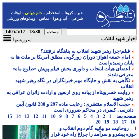
-
-
-
-
خبر
کرونا
استخدام
جام جهانی
اوقات
-
-
-
شرعی
آب و هوا
تماس
ویدئوهای ورزشی
18:30 | 1405/5/17
ار شهید انقلاب
سرویسها
فیلم/چرا رهبر شهید انقلاب به پناهگاه نرفتند؟
امام جمعه اهواز: دوران زورگویی مطلق آمریکا بر ملت ها به
ایان رسیده است
اعضای هیأت انتخاب و داوری بخش فیلم پویش «طلوع ماه»
عرفی شدند
نگاهی به نقش و جایگاه مهم خبرنگاران در نگاه رهبر شهید
نقلاب
روایت خسروپناه از پیاده روی اربعین و ارادت زائران عراقی به
هبر شهید
حجت الاسلام منتظری: رعایت ماده 297 و 280 قانون آیین
ادرسی کیفری در محاکم ضروری است
حه بعد
1
2
3
4
5
6
7
8
9
10
11
12
13
14
15
20
19
18
17
روحانیت دو بیانیه گام دوم انقلاب و
ه پیشرو و سرآمد را چراغ راه خود قرار