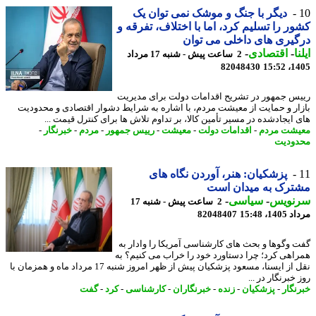
دیگر با جنگ و موشک نمی توان یک
ر را تسلیم کرد، اما با اختلاف، تفرقه و
یری های داخلی می توان
ا
-
اقتصادی
-
2 ساعت پیش - شنبه 17 مرداد
82048430
1405
س جمهور در تشریح اقدامات دولت برای مدیریت
ار و حمایت از معیشت مردم، با اشاره به شرایط دشوار اقتصادی و محدودیت
 ایجادشده در مسیر تأمین کالا، بر تداوم تلاش ها برای کنترل قیمت ...
شت مردم
-
اقدامات دولت
-
معیشت
-
رییس جمهور
-
مردم
-
خبرنگار
-
ودیت
پزشکیان: هنر، آوردن نگاه های
ترک به میدان است
نویس
-
سیاسی
-
2 ساعت پیش - شنبه 17
1، 15:48
82048407
 وگوها و بحث های کارشناسی آمریکا را وادار به
اهی کرد؛ چرا دستاورد خود را خراب می کنیم؟ به
نقل از ایسنا، مسعود پزشکیان پیش از ظهر امروز شنبه 17 مرداد ماه و همزمان با
خبرنگار در ...
نگار
-
پزشکیان
-
زنده
-
خبرنگاران
-
کارشناسی
-
کرد
-
گفت