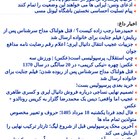
دعای ونس: ایرانی ها می خواهند این وضعیت را تمام کنند
یام تسلیت احساسی نخستین باشگاه لیونل مسی
ار داغ:
میدرضا رجب زاده کیست؟ / قتل هولناک مداح سرشناس پس از
یش/ فیلم جنایت برای خانواده ارسال شد
زییات عجیب انتقال دانیال ایری؛ اعلام رقم رضایت نامه مدافع
ان
پ استقلال، پرسپولیسی است(عکس) | ورزش سه
س| چهره «نیکی کریمی» در 20 سالگی در سال 1370
تل هولناک مداح سرشناس پس از ربوده شدن؛ فیلم جنایت برای
واده ارسال شد
رید بعدی پرسپولیس بست!
صمیم نهایی نساجی درباره فروش دانیال ایری و کسری طاهری
جیب اما واقعی؛ دیس بک محمدرضا گلزار به کریس رونالدو +
س
فال ابجد فردا یکشنبه 18 مرداد 1405؛ حروف و تعبیر مخصوص
لدین تمام ماه ها
خرین محک پرسپولیس قبل از شروع لیگ؛ تارتار ترکیب نهایی را
ایش می کند