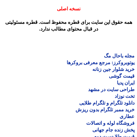
نسخه اصلی
مه حقوق این سایت برای قطره محفوظ است. قطره مسئولیتی
در قبال محتوای مطالب ندارد.
ه باحال مگ
وبروکرز: مرجع معرفی بروکرها
د شلوار جین زنانه
مت گوشی
ان پدیا
احی سایت در مشهد
 نوزاد
لود تلگرام و تلگرام طلایی
د ممبر تلگرام بدون ریزش
اری
شگاه لوله و اتصالات
 زنده جام جهانی
مت طلا دست دوم