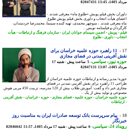
1، 13:45
82047431
ران بخش فیلم پویش «طلوع ماه» معرفی شدند. -
ای هیأت انتخاب و داوری بخش فیلم پویش طلوع
 معرفی شدند. ، منوچهر محمدی، تهیه کننده سینما، محمدرضا خردمندان،
گردان و فیلمنامه نویس ...
م
-
پویش
-
انجمن سینمای جوانان ایران
-
سازمان فرهنگ و ارتباطات
-
هیأت
خاب
-
داوری
-
طلوع
11 راهبرد حوزه علمیه خراسان برای
 آفرینی تمدنی در فضای مجازی
ه نیوز
-
سیاسی
-
5 ساعت پیش - شنبه 17
1، 13:07
82047131
ه/ مدیر رسانه و ارتباطات حوزه علمیه خراسان از
طراحی 11 راهبرد برای نقش آفرینی تمدنی در فضای
مجازی خبر داد و گفت: آموزش طلاب بیش از 120 مدرسه، تربیت 450 مربی هوش
وعی و تولید بیش از یک ...
ه علمیه خراسان
-
حوزه علمیه
-
فضای مجازی
-
حوزه
-
خراسان
-
نقش آفرینی
تباطات
پیام سرپرست بانک توسعه صادرات ایران به مناسبت روز
نگار
اد 24
-
سیاسی
-
6 ساعت پیش - شنبه 17 مرداد 1405، 11:57
82046642