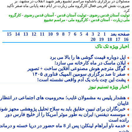
ولان در برگزاری باشکوه مراسم تشییع رهبر شهید انقلاب در مشهد، بر
رت نقش آفرینی فعال کارگروه ملی زیارت در ایام دهه پایانی ماه صفر تأکید
.
یت آستان قدس رضوی
-
تولیت آستان قدس
-
آستان قدس رضوی
-
کارگروه
 زیارت
-
آستان قدس
-
کارگروه ملی
-
مراسم تشییع
حه بعد
1
2
3
4
5
6
7
8
9
10
11
12
13
14
15
20
19
18
17
بار ویژه
تک ناک
پل دوباره قیمت گوشی ها را بالا می برد
یلان ماسک در ماه کارخانه می سازد!
وگل مترجم هوش مصنوعی آفلاین ساخت + تصویر
فر تا صد برگزاری سومین المپیک فناوری ۱۴۰۵
شت این چت بات یک آدم واقعی نشسته است!
بار ویژه
تسنیم نیوز
شدار پلیس به مشمولان غایب؛ محرومیت های اجتماعی در انتظار
یبان
برنگاران برای تبیین حقایق باید به سلاح تحلیل پژوهشی مجهز شوند
وسسه دیفنس: ایران به طور موثر آمریکا را از خلیج فارس دور
نده است
خدمه ناو آبراهام لینکلن: پس از 8 ماه حضور در دریا خسته و درمانده
یم