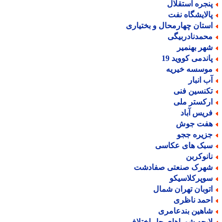
نجره استقلال
الایشگاه نفت
ستان چهارمحال و بختیاری
حمدنادربیگی
هر بهنمیر
اندمی کووید 19
وسسه خیریه
ب انبار
کنسین فنی
رکستر ملی
ریس آباد
فت جوش
زیره ججو
بک های عکاسی
انوکربن
هرک صنعتی صفادشت
وپرکلاسیکو
توبان تهران شمال
حمد ناظری
اهین بندعامری
ایحه شوراهای حل اختلاف