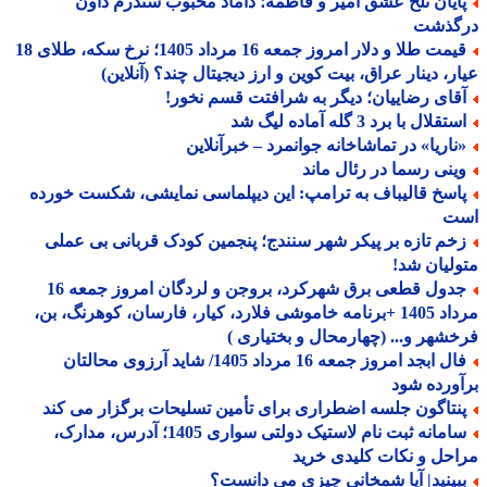
ایان تلخ عشق امیر و فاطمه؛ داماد محبوب سندرم داون
گذشت
قیمت طلا و دلار امروز جمعه 16 مرداد 1405؛ نرخ سکه، طلای 18
ر، دینار عراق، بیت کوین و ارز دیجیتال چند؟ (آنلاین)
قای رضاییان؛ دیگر به شرافتت قسم نخور!
تقلال با برد 3 گله آماده لیگ شد
ناریا» در تماشاخانه جوانمرد – خبرآنلاین
ینی رسما در رئال ماند
اسخ قالیباف به ترامپ: این دیپلماسی نمایشی، شکست خورده
ت
خم تازه بر پیکر شهر سنندج؛ پنجمین کودک قربانی بی عملی
لیان شد!
جدول قطعی برق شهرکرد، بروجن و لردگان امروز جمعه 16
مرداد 1405 +برنامه خاموشی فلارد، کیار، فارسان، کوهرنگ، بن،
شهر و... (چهارمحال و بختیاری )
فال ابجد امروز جمعه 16 مرداد 1405/ شاید آرزوی محالتان
ورده شود
نتاگون جلسه اضطراری برای تأمین تسلیحات برگزار می کند
سامانه ثبت نام لاستیک دولتی سواری 1405؛ آدرس، مدارک،
حل و نکات کلیدی خرید
بینید| آیا شمخانی چیزی می دانست؟