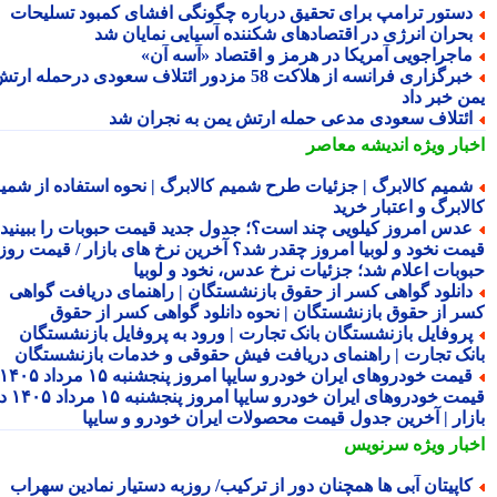
ستور ترامپ برای تحقیق درباره چگونگی افشای کمبود تسلیحات
حران انرژی در اقتصادهای شکننده آسیایی نمایان شد
اجراجویی آمریکا در هرمز و اقتصاد «آسه آن»
خبرگزاری فرانسه از هلاکت 58 مزدور ائتلاف سعودی درحمله ارتش
ن خبر داد
ئتلاف سعودی مدعی حمله ارتش یمن به نجران شد
بار ویژه
اندیشه معاصر
میم کالابرگ | جزئیات طرح شمیم کالابرگ | نحوه استفاده از شمیم
لابرگ و اعتبار خرید
دس امروز کیلویی چند است؟؛ جدول جدید قیمت حبوبات را ببینید /
مت نخود و لوبیا امروز چقدر شد؟ آخرین نرخ های بازار / قیمت روز
وبات اعلام شد؛ جزئیات نرخ عدس، نخود و لوبیا
انلود گواهی کسر از حقوق بازنشستگان | راهنمای دریافت گواهی
ر از حقوق بازنشستگان | نحوه دانلود گواهی کسر از حقوق
روفایل بازنشستگان بانک تجارت | ورود به پروفایل بازنشستگان
نک تجارت | راهنمای دریافت فیش حقوقی و خدمات بازنشستگان
قیمت خودروهای ایران خودرو سایپا امروز پنجشنبه ۱۵ مرداد ۱۴۰۵ |
قیمت خودروهای ایران خودرو سایپا امروز پنجشنبه ۱۵ مرداد ۱۴۰۵ در
زار | آخرین جدول قیمت محصولات ایران خودرو و سایپا
بار ویژه
سرنویس
اپیتان آبی ها همچنان دور از ترکیب/ روزبه دستیار نمادین سهراب