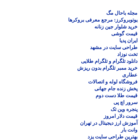
ه باحال مگ
وبروکرز: مرجع معرفی بروکرها
د شلوار جین زنانه
مت گوشی
ان پدیا
احی سایت در مشهد
 نوزاد
لود تلگرام و تلگرام طلایی
د ممبر تلگرام بدون ریزش
اری
شگاه لوله و اتصالات
 زنده جام جهانی
مت طلا دست دوم
ر اچ پی
ره وین تک
ت دلار امروز
زش ارز دیجیتال در تهران
ت بار
رین طراحی سایت یزد