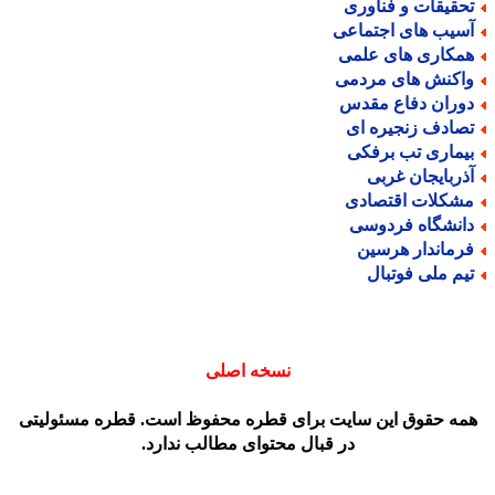
حقیقات و فناوری
سیب های اجتماعی
مکاری های علمی
اکنش های مردمی
وران دفاع مقدس
صادف زنجیره ای
یماری تب برفکی
ذربایجان غربی
شکلات اقتصادی
انشگاه فردوسی
رماندار هرسین
یم ملی فوتبال
نسخه اصلی
مه حقوق این سایت برای قطره محفوظ است. قطره مسئولیتی
در قبال محتوای مطالب ندارد.