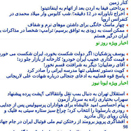
ار زمین
رداختی فیفا به اردن بعد از اتهام به اینفانتینو!
اخراج ناباورانه در 12 دقیقه؛/ شب کابوس وار میلاد محمدی در
فرانس اروپا
هار ماسک خانگی برای داشتن موهای نرم و شفاف
مکن است به زودی به توافق برسیم/ ترامپ: شخصاً در مذاکرات با
ران درگیر هستم
بار ویژه
روز نو
وسف پزشکیان: اگر دولت شکست بخورد، ایران شکست می خورد
یمت گذاری عجیب ایران خودرو؛ کارخانه از بازار جلو زد!
قای رضاییان؛ دیگر به شرافتت قسم نخور!
ویت دستور تعطیلی تنها مدرسه ایرانی را صادر کرد
اسخ قوه قضاییه به ادعای جنجالی درباره شهادت علی لاریجانی
بار ویژه
ایونا نیوز
ستقلال تهران به دنبال بمب نقل وانتقالاتی ؟پشت پرده پیشنهاد
راب بختیاری زاده به سردار آزمون
یام احساسی امید عالیشاه برای هواداران پرسپولیس پس از جدایی
ودری بارسلونا را انتخاب کرد؛ چراغ سبز ستاره سیتی به فلیک و
یان رویای رئال مادرید
فشاگری پرویز برومند از رختکن تیم ملی فوتبال ایران در جام جهانی