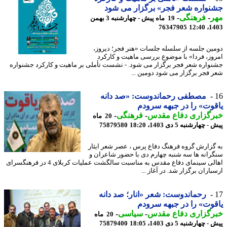
واره شعر فجر» برگزار می شود
ر
-
فرهنگی
-
19 ماه پیش - چهارشنبه 3 بهمن
76347905
1403
ین جلسه از سلسله جلسات «هنر فجر؛ دیروز،
وز، فردا» با موضوع بررسی ماهیت و کارکرد
واره شعر فجر برگزار می شود. - نشست تأملی بر ماهیت و کارکرد جشنواره
 فجر برگزار می شود دومین ...
مصطفی رحماندوست: «صد دانه
وت» را در جبهه سرودم
رگزاری دفاع مقدس
-
فرهنگی
-
20 ماه
چهارشنبه 5 دی 1403، 18:20
75879580
گزارش گروه فرهنگ دفاع پرس ، عصر شعر ایثار
رانه ها سه شنبه چهارم دی با حضور شاعران و
اهالی سینمای دفاع مقدس به مناسبت سالگشت عملیات کربلای 4 در فرهنگسرای
اران برگزار شد. در آغاز ...
رحماندوست: شعر «انار؛ صد دانه
وت» را در جبهه سرودم
رگزاری دفاع مقدس
-
سیاسی
-
20 ماه
چهارشنبه 5 دی 1403، 18:05
75879400