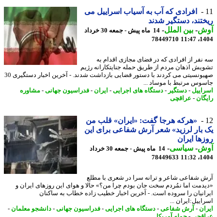
افرادی که آب به آسیاب اسراییل می
تند، دستگیر شدند
ش
-
بین الملل
-
14 ماه پیش - جمعه 30 خرداد
78449710
1404
نفر از افرادی که در فضای مجازی اقدام به
یش اذهان مردم از طریق حمله جنایتکارانه رژیم
صهیونسیتی می کردند با دستور قضایی بازداشت شدند. - آخرین اخبار دستگیری 30
وس مرتبط با موساد ...
اییل
-
دستگیر
-
دستگاه های اجرایی
-
ایران
-
فدراسیون جهانی
-
مشاوره
گان
-
عراقچی
«هرکه هرجا گفت: «ایران» قلب من
بار لرزید» شعر آرش شفاعی برای این
ها ایران
ش
-
سیاسی
-
14 ماه پیش - جمعه 30 خرداد
78449633
1404
 شفاعی شاعر و ترانه سرا در شعری با مطلع
دمت اما نمُردم سخت جان بودم چرا من؟» حالا و هوای این روزهای ایران و
انیان را سروده است. - آخرین اخبار خطیب زاده خطاب به ساکنان
ییل:ایران ...
ان
-
آرش شفاعی
-
دستگاه های اجرایی
-
فدراسیون جهانی
-
دانشجو معلمان
-
قچی
-
حمله آمریکا