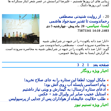
ایی های آن روزها هستیم. - علیرضا ایرانمنش در عصر شعر ایثار سنگرانه ها
: این روزها دلتنگ ...
از روایت شنیدنی مصطفی
اندوست تا تقدیر سیدجواد هاشمی
نا
-
سیاسی
-
20 ماه پیش - چهارشنبه 5 دی
75875341
1403
ار؛ صد دانه یاقوت» را در جبهه در شرایطی شبیه
محاصره سروده است. - مصطفی رحماندوست می
د: انار؛ صد دانه یاقوت را در جبهه در شرایطی شبیه به محاصره سروده است.
گزارش ایسنا به نقل روابط عمومی،
حه بعد
1
2
3
بار ویژه
رونگار
ایکل اوون: لطفا این ستاره را به جای صلاح نخرید!
یام احساسی یایسله آب روی آتش بود!
دعای ستاره آرسنال: به گیمارش و وینی نیاز داشتیم
ستایل عجیب صابر ابر وایرال شد + عکس
لب حلالیت عالیشاه از هواداران پس از جدایی از پرسپولیس
بار ویژه
تسنیم نیوز