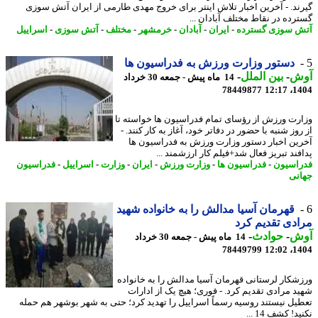
ند. - آخرین اخبار تلاش اینتر برای خروج مهدی طارمی از ایران آتش سوزی
رده در نقاط مختلف آبادان ...
 سوزی گسترده
-
ایران
-
آبادان
-
خرمشهر
-
مختلف
-
آتش سوزی
-
اسراییل
دستور وزارت ورزش به فدراسیون ها
ش
-
بین الملل
-
14 ماه پیش - جمعه 30 خرداد
78449877
1404
رت ورزش از رؤسای تمام فدراسیون ها خواسته تا
وز شنبه با حضور در دفاتر خود، آغاز به کار کنند. -
ین اخبار دستور وزارت ورزش به فدراسیون ها
فند تبریز فعال شد+فیلم کار ارزشمند ...
اسیون
-
فدراسیون ها
-
وزارت ورزش
-
ایران
-
وزارت
-
اسراییل
-
فدراسیون
نی
قهرمان آسیا مدالش را به خانواده شهید
دی تقدیم کرد
ش
-
حوادث
-
14 ماه پیش - جمعه 30 خرداد
78449799
1404
شکار لرستانی قهرمان آسیا مدالش را به خانواده
د مرادی تقدیم کرد. - فوری؛ هیچ یک از ادارات
یل نیستند روسیه رسماً اسراییل را تهدید کرد؛ حتی به شهر بوشهر هم حمله
! کشف 14 ...