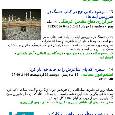
توصیف ادبی حج در کتاب «سنگ در
مین آینه ها»
رگزاری دفاع مقدس
-
فرهنگی
-
14 ماه
وشنبه 19 خرداد 1404، 04:25
78353686
ب «سنگ در سرزمین آینه ها» یادداشت های سفر
است که به قلم «آرش شفاعی» توسط انتشارات
ره مهر» منتشر شده است. - به گزارش خبرنگار فرهنگ دفاع پرس ، کتاب
 در سرزمین آینه ها یادداشت ...
ب
-
فرودگاه
-
حج تمتع
-
سرزمین
-
فرودگاه بین المللی
-
آرش شفاعی
-
شارات
شعری که پای شاعرش را به خانه خدا باز کرد
یم نیوز
-
سیاسی
-
15 ماه پیش - دوشنبه 29 اردیبهشت 1404، 07:00
78123
ن روز که علیرضا سلطانی از دفترشعر جوان زنگ زد و گفت: ساعد تاکید کرده
شفاعی بگویی حتما این هفته، جلسه بیاید به دلم افتاد که آن حال شیرین صبح
اییزی یکی از روزهای آبان 1382 کار خودش ...
نامه
-
یکی از
-
شاعر
-
پاییزی
-
علیرضا
-
سلطانی
-
پس از پیروزی
نشست «تأملی بر ماهیت و کارکرد