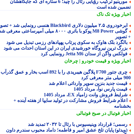
مورینیو ترکیب رؤیایی رئال را چید؛ 6 ستاره ای که جایگاهشان
مین شده است
بار ویژه
تک ناک
رخودروی ۲.۵ میلیون دلاری Blackbird هنسی رونمایی شد + تصویر
گوشی M8 Power پوکو با باتری ۸۰۰۰ میلی آمپرساعتی معرفی شد
تصویر
الگرد بلک هاوک به سکوی پرتاب پهپادهای رزمی تبدیل می شود
زرگ ترین نیروگاه خورشیدی ایران در این استان احداث می شود
ولکس واگن از سدان Jetta M6 رونمایی کرد
بار ویژه
و قیمت خودرو | چرخان
چری جتور F700 پلاگین هیبریدی را با 892 اسب بخار و عمق گذرآب
 معرفی کرد
یمت جدید بنزین سوپر وارداتی اعلام شد
یمت پارس نوآ، مرداد 1405
رایط فروش وانت زامیاد EX، مرداد 1405
علام شرایط فروش مشارکت در تولید سایپا از هفته آینده +
شنامه
بار فوتبال در صبح فوتبالی
سمی؛ قرارداد وینیسیوس با رئال تا ۲۰۳۲ تمدید شد
ویدئو) پایان تلخ عشق امیر و فاطمه؛ داماد محبوب سندرم داون