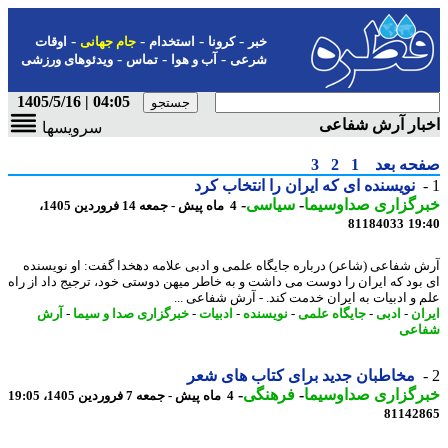
-
-
-
-
خبر
کرونا
استخدام
جام جهانی
اوقات
-
-
-
شرعی
آب و هوا
تماس
ویدئوهای ورزشی
04:05 | 1405/5/16
بار آرش شفاعی
سرویسها
حه بعد
1
2
3
نویسنده ای که ایران را انتخاب کرد
رگزاری صداوسیما
-
سیاسی
-
4 ماه پیش - جمعه 14 فروردین 1405،
81184033
19
 شفاعی (شاعر) درباره جایگاه علمی و ادبی علامه دهخدا گفت: او نویسنده
بود که ایران را دوست می داشت و به خاطر میهن دوستی خود، ترجیج داد از راه
 و ادبیات به ایران خدمت کند. - آرش شفاعی ...
ان
-
ادبی
-
جایگاه علمی
-
نویسنده
-
ادبیات
-
خبرگزاری صدا و سیما
-
آرش
اعی
مخاطبان جدید برای کتاب های شعر
رگزاری صداوسیما
-
فرهنگی
-
4 ماه پیش - جمعه 7 فروردین 1405، 19:05
81142