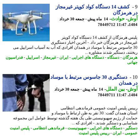
کشف 14 دستگاه کواد کوپتر غیرمجاز
هرمزگان
ش
-
حوادث
-
14 ماه پیش - جمعه 30 خرداد
78449712
1404
پلیس هرمزگان از کشف 14 دستگاه کواد کوپتر
مجاز در هرمزگان خبر داد. - آخرین اخبار دستگیری
3 جاسوس مرتبط با موساد در همدان افرادی که آب به آسیاب اسراییل می
تند، دستگیر شدند مشاوره ...
زگان
-
دستگاه
-
دستگاه های اجرایی
-
ایران
-
غیرمجاز
-
اسراییل
-
فدراسیون
نی
دستگیری 30 جاسوس مرتبط با موساد
همدان
ش
-
بین الملل
-
14 ماه پیش - جمعه 30 خرداد
78449711
1404
س پلیس امنیت عمومی فرماندهی انتظامی
استان همدان گفت: 30 نفر به ظن ارتباط با موساد و
یت از رژیم صهیونیستی طی یک هفته گذشته توسط عوامل این مجموعه
سایی و دستگیر شدند. - افرادی که ...
گیر
-
دستگاه های اجرایی
-
صهیونیست
-
فرماندهی انتظامی
-
پلیس امنیت
ومی
-
ایران
-
رییس پلیس امنیت