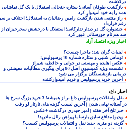
گذشت
ازگشت طوفان آسانی؛ ستاره جنجالی استقلال با یک گل تماشایی
ه را به خود امیدوار کرد
از منتفی شدن بازگشت رامین رضائیان به استقلال؛ اختلاف بر سر
م قرارداد
شنواره گل در دیدار تدارکاتی؛ استقلال با درخشش سحرخیزان از
 هم نام خوزستانی عبور کرد
بار ویژه
اقتصاد آزاد
بنیات گران شد؛ ماجرا چیست؟
وماس شلبی و ستاره شماره 10 پرسپولیس!
کس| هایده و مهستی در جوانی و حافظیه شیراز
نشست ویژه کمیسیون اصل 90 برای پیگیری مطالبات معیشتی و
مانی بازنشستگان برگزار می شود
خرین خرید پرسپولیس و فریم امیدوارکننده
ار داغ:
نقل وانتقالات پرسپولیس داغ تر از همیشه؛ 3 خرید بزرگ سرخ ها
آستانه نهایی شدن | آخرین لیست گزینه های تارتار لو رفت
بر تلخ آخر هفته | امیر حیدری درگذشت +عکس
یدیو| مدافع سابق بارسا با پیراهن رئال مادرید!
زینه دو متری جدید نقل و انتقالات پرسپولیس کیست؟