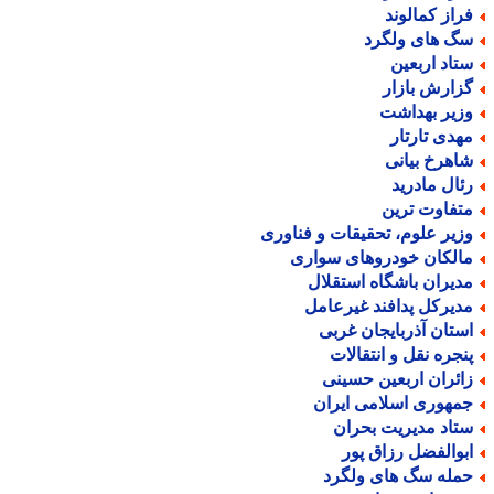
راز کمالوند
گ های ولگرد
تاد اربعین
زارش بازار
زیر بهداشت
هدی تارتار
اهرخ بیانی
ئال مادرید
تفاوت ترین
زیر علوم، تحقیقات و فناوری
الکان خودروهای سواری
دیران باشگاه استقلال
دیرکل پدافند غیرعامل
ستان آذربایجان غربی
نجره نقل و انتقالات
ائران اربعین حسینی
مهوری اسلامی ایران
تاد مدیریت بحران
بوالفضل رزاق پور
مله سگ های ولگرد