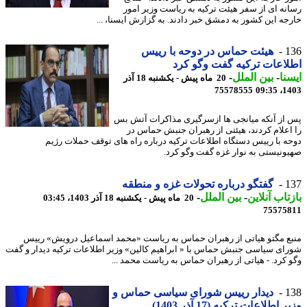
نه ای از سفر هیئت ترکیه به ریاست وزیر امور
جه این کشور به دمشق خبر دادند. به گزارش ایسنا، ...
1
هیئت حماس در دوحه با رییس
اعات ترکیه گفت وگو کرد
نا
-
بین الملل
-
20 ماه پیش - یکشنبه 18 آذر
75578555
1403
از آنکه میانجی ها ازسرگیری مذاکرات آتش بس
اعلام کردند، هیئتی از رهبران جنبش حماس در
ه با رییس دستگاه اطلاعات ترکیه درباره راه های توقف حملات رژیم
ونیستی به نوار غزه گفت وگو کرد.
1
گفتگو درباره تحولات غزه و منطقه
تاب آنلاین
-
بین الملل
-
20 ماه پیش - یکشنبه 18 آذر 1403، 03:45
75575
ع مگتو هیاتی از رهبران حماس به ریاست «محمد اسماعیل درویش» رییس
ای سیاسی جنبش حماس با « ابراهیم کالین» وزیر اطلاعات ترکیه دیدار و گفت
 کرد. - هیاتی از رهبران حماس به ریاست محمد ...
1
دیدار رییس شورای سیاسی حماس و
 اطلاعات ترکیه (17 آذر 1403)