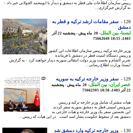
س سازمان اطلاعات ملی قطر به دمشق و دیدار با ابومحمد الجولانی خبر داد. -
گزارش خبرگزاری ...
1
سفر مقامات ارشد ترکیه و قطر به
شق
نا
-
بین الملل
-
20 ماه پیش - پنجشنبه 22 آذر
75662649
1403
ر خارجه ترکیه، رییس سازمان اطلاعات این کشور
ییس دستگاه امنیت قطر در دمشق با فرمانده
یر الشام و نخست وزیر دولت انتقالی سوریه دیدار خواهند کرد. - به گزارش
نا، وزارت اطلاع رسانی ...
1
سفر وزیر خارجه ترکیه به سوریه
 ایران
-
بین الملل
-
20 ماه پیش - پنجشنبه
75662595
ت مشترک شامل وزیر خارجه ترکیه و رییس
یس امنیتی قطر به دمشق سوریه سفر کردند.
 نخستین سفر یک وزیر خارجه و هیات خارجی به
ق بعد از سقوط حکومت بشار اسد است. در این هیات که رییس ...
1
وزیر خارجه ترکیه وارد دمشق شد