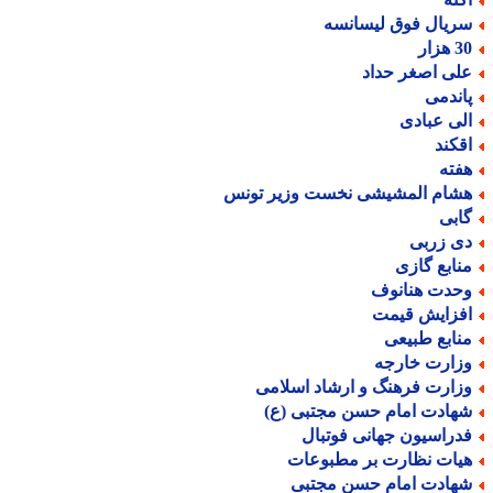
ریال فوق لیسانسه
هزار
لی اصغر حداد
اندمی
لی عبادی
قکند
فته
شام المشیشی نخست وزیر تونس
ابی
ی زربی
نابع گازی
حدت هنانوف
فزایش قیمت
نابع طبیعی
زارت خارجه
زارت فرهنگ و ارشاد اسلامی
هادت امام حسن مجتبی (ع)
دراسیون جهانی فوتبال
یات نظارت بر مطبوعات
هادت امام حسن مجتبی