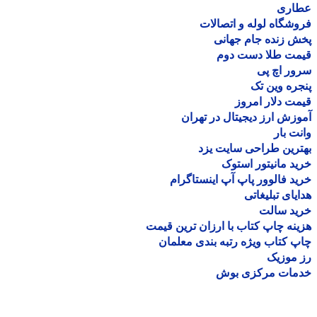
اری
شگاه لوله و اتصالات
 زنده جام جهانی
مت طلا دست دوم
ر اچ پی
ره وین تک
ت دلار امروز
زش ارز دیجیتال در تهران
ت بار
رین طراحی سایت یزد
د مانیتور استوک
د فالوور پاپ آپ اینستاگرام
یای تبلیغاتی
ید سالت
نه چاپ کتاب با ارزان ترین قیمت
 کتاب ویژه رتبه بندی معلمان
موزیک
مات مرکزی بوش