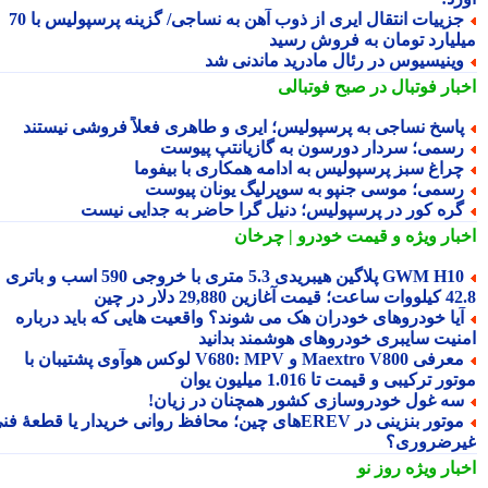
جزییات انتقال ایری از ذوب آهن به نساجی/ گزینه پرسپولیس با 70
لیارد تومان به فروش رسید
ینیسیوس در رئال مادرید ماندنی شد
بار فوتبال در صبح فوتبالی
اسخ نساجی به پرسپولیس؛ ایری و طاهری فعلاً فروشی نیستند
سمی؛ سردار دورسون به گازیانتپ پیوست
راغ سبز پرسپولیس به ادامه همکاری با بیفوما
سمی؛ موسی جنپو به سوپرلیگ یونان پیوست
ره کور در پرسپولیس؛ دنیل گرا حاضر به جدایی نیست
بار ویژه
و قیمت خودرو | چرخان
GWM H10 پلاگین هیبریدی 5.3 متری با خروجی 590 اسب و باتری
 آغازین 29,880 دلار در چین
یا خودروهای خودران هک می شوند؟ واقعیت هایی که باید درباره
نیت سایبری خودروهای هوشمند بدانید
معرفی Maextro V800 و V680: MPV لوکس هوآوی پشتیبان با
ر ترکیبی و قیمت تا 1.016 میلیون یوان
ه غول خودروسازی کشور همچنان در زیان!
موتور بنزینی در EREVهای چین؛ محافظ روانی خریدار یا قطعهٔ فنی
رضروری؟
بار ویژه
روز نو