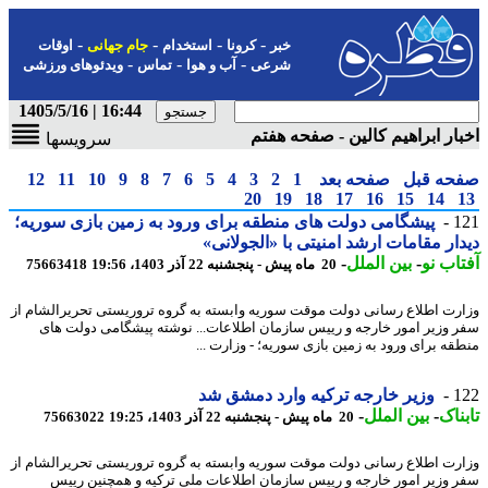
-
-
-
-
خبر
کرونا
استخدام
جام جهانی
اوقات
-
-
-
شرعی
آب و هوا
تماس
ویدئوهای ورزشی
16:44 | 1405/5/16
ار ابراهیم کالین - صفحه هفتم
سرویسها
حه قبل
صفحه بعد
1
2
3
4
5
6
7
8
9
10
11
12
20
19
18
17
16
15
14
1
پیشگامی دولت های منطقه برای ورود به زمین بازی سوریه؛
ار مقامات ارشد امنیتی با «الجولانی»
اب نو
-
بین الملل
-
20 ماه پیش - پنجشنبه 22 آذر 1403، 19:56
75663418
رت اطلاع رسانی دولت موقت سوریه وابسته به گروه تروریستی تحریرالشام از
 وزیر امور خارجه و رییس سازمان اطلاعات... نوشته پیشگامی دولت های
قه برای ورود به زمین بازی سوریه؛ - وزارت ...
1
وزیر خارجه ترکیه وارد دمشق شد
ناک
-
بین الملل
-
20 ماه پیش - پنجشنبه 22 آذر 1403، 19:25
75663022
رت اطلاع رسانی دولت موقت سوریه وابسته به گروه تروریستی تحریرالشام از
 وزیر امور خارجه و رییس سازمان اطلاعات ملی ترکیه و همچنین رییس