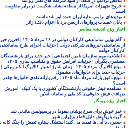
ناقض ترامپ در انتقاد از سود شرکت های نفتی رو شد
روج تجهیزات آمریکا از منطقه نشانه شکست در برابر مقاومت
ت
هدیدهای ترامپ علیه ایران خنده آور شده است
ایان عملیات پروازهای اربعین یزد با اعزام 1226 زائر
بار ویژه
اندیشه معاصر
گام نهایی ساماندهی کارکنان دولتی در ۱۶ مرداد ۱۴۰۵ | آخرین خبر
 ساماندهی نیروهای شرکتی دولت | جزئیات اجرای طرح ساماندهی
رکنان دولت
طلاعیه مهم سازمان تامین اجتماعی | خبر جدید برای بازنشستگان و
تمری بگیران | جزئیات افزایش حقوق و متناسب سازی ۱۴۰۵
مبلغ کالابرگ مرداد ۱۴۰۵ | زمان شارژ اعتبار کالابرگ الکترونیکی |
ئیات جدید برای خانوارهای مشمول
مبلغ دقیق یارانه مرداد ماه ۱۴۰۵ | رقم یارانه نقدی خانوارها چقدر
ت؟
شاهده فیش حقوقی بازنشستگان کشوری با یک کلیک | آموزش
یافت فیش حقوقی با کد ملی و سامانه آنلاین
بار ویژه
رونگار
بر خوش برای سرخ پوشان بیفوما در پرسپولیس ماندنی شد
ربه بازیگوش دلیل قطع برق این شهر
عفری با آبی ها تمدید می کند: استقلال ستاره تیمش را چنگ کاله در
د!