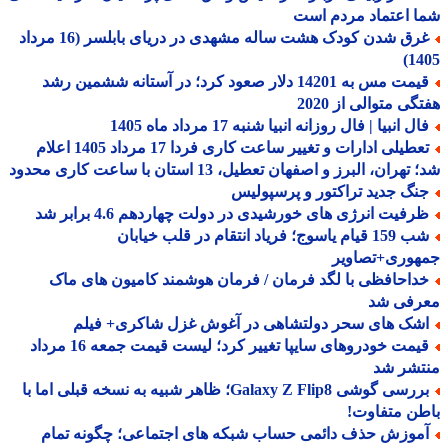
 اعتماد مردم است
غرق شدن کودک هشت ساله مشهدی در دریای بابلسر (16 مرداد
14
قیمت مس به 14201 دلار صعود کرد؛ در آستانه ششمین رشد
گی متوالی از 2020
ل انبیا | فال روزانه انبیا شنبه 17 مرداد ماه 1405
تعطیلی ادارات و تغییر ساعت کاری فردا 17 مرداد 1405 اعلام
هران، البرز و اصفهان تعطیل، 13 استان با ساعت کاری محدود
نگ جدید تراکتور و پرسپولیس
رفیت انرژی های خورشیدی در دولت چهاردهم 4.6 برابر شد
شب 159 قیام یاسوج؛ فریاد انتقام در قلب خیابان
هوری+تصاویر
داحافظی با لگد فرمان / فرمان هوشمند کامیون های ماک
رفی شد
شک های سحر دولتشاهی در آغوش غزل شاکری+ فیلم
قیمت خودروهای سایپا تغییر کرد؛ لیست قیمت جمعه 16 مرداد
تشر شد
بررسی گوشی Galaxy Z Flip8؛ ظاهر شبیه به نسخه قبلی اما با
ن متفاوت!
موزش حذف دائمی حساب شبکه های اجتماعی؛ چگونه تمام