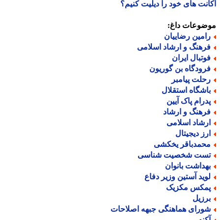
نت های خود را دیلیت کنیم؟
ضوعات داغ:
امین رضاییان
رهنگ و ارشاد اسلامی
وتبال ایران
رودگاه بن گوریون
حلت پیامبر
اشگاه استقلال
درام پاک آیین
رهنگ و ارشاد
رشاد اسلامی
رز دیجیتال
حمدباقر یخکشی
ست شخصیت شناسی
هداشت بانوان
وید آستین وزیر دفاع
مکس مکزیک
رزیل
ورای هماهنگی جبهه اصلاحات
کنه