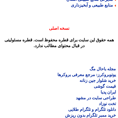
نابع طبیعی و آبخیزداری
نسخه اصلی
مه حقوق این سایت برای قطره محفوظ است. قطره مسئولیتی
در قبال محتوای مطالب ندارد.
ه باحال مگ
وبروکرز: مرجع معرفی بروکرها
د شلوار جین زنانه
مت گوشی
ان پدیا
احی سایت در مشهد
 نوزاد
لود تلگرام و تلگرام طلایی
د ممبر تلگرام بدون ریزش