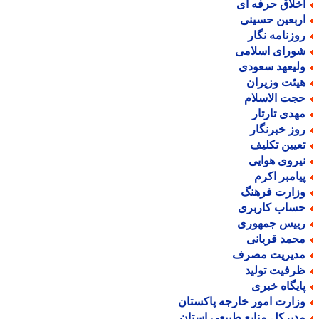
خلاق حرفه ای
ربعین حسینی
وزنامه نگار
ورای اسلامی
لیعهد سعودی
یئت وزیران
جت الاسلام
هدی تارتار
وز خبرنگار
عیین تکلیف
یروی هوایی
یامبر اکرم
زارت فرهنگ
ساب کاربری
ییس جمهوری
حمد قربانی
دیریت مصرف
رفیت تولید
ایگاه خبری
زارت امور خارجه پاکستان
دیرکل منابع طبیعی استان