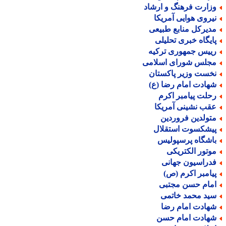
زارت فرهنگ و ارشاد
یروی هوایی آمریکا
دیرکل منابع طبیعی
ایگاه خبری تحلیلی
ییس جمهوری ترکیه
جلس شورای اسلامی
خست وزیر پاکستان
هادت امام رضا (ع)
حلت پیامبر اکرم
قب نشینی آمریکا
تولدین فروردین
یشکسوت استقلال
اشگاه پرسپولیس
وتور الکتریکی
دراسیون جهانی
یامبر اکرم (ص)
مام حسن مجتبی
ید محمد خاتمی
هادت امام رضا
هادت امام حسن