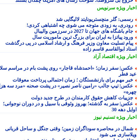
روج بی سروصدا؛ سوخت رسان های آمریکا چمدان بستند
بار ویژه
سرنویس
سمی: گلر منچستریونایتد لالیگایی شد
ودری، به زودی متوجه می شوی چه اشتباهی کردی!
ام باشگاه های جهان تا 2027 در سرزمین والیبال
رود پیاتزا به ایران برای بزرگ ترین ماموریت سال
یام تسلیت معاون وزیر فرهنگ و ارشاد اسلامی در پی درگذشت
تاد ابوالقاسم قاسم زاده
بار ویژه
اقتصاد آزاد
کس| سفر زمان؛ «احمدشاه قاجار» روی پشت بام در مراسم سلام
د فطر
بر مهم برای بازنشستگان ؛ زمان احتمالی پرداخت معوقات
کس| تیپ جالب «رامین ناصر نصیر» در پشت صحنه «مرد سه هزار
ره»
زییات کاهش حقوق کارمندان در طرح جدید دولت
کس| سفر به گذشته؛ بهروز وثوقی با سبیل و در دوران نوجوانی؛
یل دهه 30
بار ویژه
تسنیم نیوز
مال در محاصره سوداگران زمین؛ وقتی جنگل و ساحل قربانی
لاسازی می شود