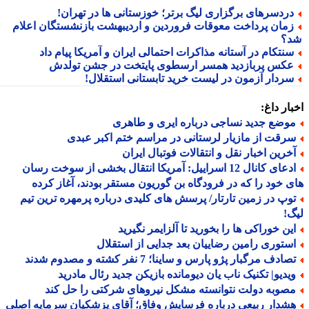
ردسرهای برگزاری لیگ برتر؛ خوزستانی ها در تهران!
مان پرداخت معوقات فروردین و اردیبهشت بازنشستگان اعلام
؟
نتکام در آستانه مذاکرات احتمالی ایران و آمریکا پیام داد
کس پربازدید همسر ارسطوی پایتخت در جشن تولدش
ردار آزمون در لیست خرید تابستانی استقلال!
ار داغ:
وضع جدید نساجی درباره ایری و طاهری
رقت از مازیار لرستانی در مراسم ختم اکبر عبدی
خرین اخبار نقل و انتقالات فوتبال ایران
ادعای کانال 12 اسراییل: آمریکا انتقال بخشی از سوخت رسان
 خود را که در فرودگاه بن گوریون مستقر بودند، آغاز کرده
وپ در زمین تارتار/ پرسش های کلیدی درباره پرمهره ترین تیم
!
ین خوراکی ها را بخورید تا آلزایمر نگیرید
ستوری رامین رضاییان بعد جدایی از استقلال
ادف مرگبار پژو پارس و ساینا؛ 7 نفر کشته و مصدوم شدند
یدیو| تکنیک ناب یان دیومانده بازیکن جدید رئال مادرید
صوبه دولت نتوانسته مشکل نیروهای شرکتی را حل کند
شدار ربیعی درباره فرسایش وفاق؛ آقای پزشکیان سرمایه اصلی