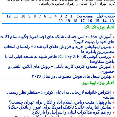
 - تهران - ایرنا - هیاتی از رهبران حماس به ریاست ...
حه قبل
صفحه بعد
1
2
3
4
5
6
7
8
9
10
11
12
20
19
18
17
16
15
14
بار ویژه
تک ناک
موزش حذف دائمی حساب شبکه های اجتماعی؛ چگونه تمام اکانت
ی خود را دیلیت کنیم؟
هترین اپلیکیشن خرید و فروش طلای آب شده + راهنمای انتخاب
تبرترین پلتفرم ها
بررسی گوشی Galaxy Z Flip8؛ ظاهر شبیه به نسخه قبلی اما با
طن متفاوت!
موزش مسدود کردن کارت بانکی + روش های آنلاین، تلفنی و
وری
هترین شغل های هوش مصنوعی در سال ۲۰۲۶
بار ویژه
ایونا نیوز
عتراض خانواده لاریجانی به ادعای کوثری؛ «منتظر نظر رسمی
نید»
یام پنهان مثلث ریاض، اسلام آباد و آنکارا برای تهران چیست؟
مایش انبارهای خالی؛ تاکتیک آمریکا برای عبور از باتلاق جنگ؟
م هم گره مذاکرات لبنان و اسراییل را باز نکرد