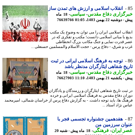
انقلاب اسلامی و ارزش های تمدن ساز
رگزاری دفاع مقدس
-
سیاسی
-
18 ماه
وشنبه 22 بهمن 1403، 01:05
76639766
لاب اسلامی ایران را می توان به وضوح یک مکتب
ع با مبانی اسلامی دانست؛ مکتب و تفکری که در
 قدرت نمایی و جنگ مکاتب بزرگ انحطاطی
 و شرق، - دفاع پرس - حجت الاسلام والمسلمین حسنعلی ...
توجه به فرهنگ اسلامی ایرانی در ثبت
یخ شفاهی ایثارگران مدنظر باشد
رگزاری دفاع مقدس
-
سیاسی
-
18 ماه
کشنبه 21 بهمن 1403، 11:10
76627903
ثبت تاریخ شفاهی ایثارگران و رزمندگان و یادگاران
ان دفاع مقدس به فرهنگ اسلامی ایرانی و خرده
نگ ها، باید توجه داشت. - به گزارش دفاع پرس از خراسان شمالی، امیرمحمد
 نژاد استاد ...
هفدهمین جشنواره تجسمی فجر با
وان سرزمین من
 ایران
-
فرهنگی
-
18 ماه پیش - شنبه 20