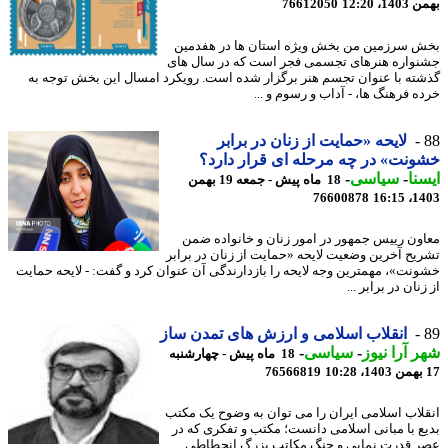
، 12:20
76612050
 سرزمین من بخش ویژه استان ها در هفدمین
واره هنرهای تجسمی فجر است که در سال های
ته با عنوان تجسم هنر برگزار شده است. رویکرد امسال این بخش توجه به
ه فرهنگ ها، - آداب و رسوم و ...
لایحه «حمایت از زنان در برابر
نت» در چه مرحله ای قرار دارد؟
نا
-
سیاسی
-
18 ماه پیش - جمعه 19 بهمن
76600878
1403
ون رییس جمهور در امور زنان و خانواده ضمن
یح آخرین وضعیت لایحه «حمایت از زنان در برابر
نت»، مهمترین وجه لایحه را بازدارندگی آن عنوان کرد و گفت: - لایحه حمایت
نان در برابر ...
انقلاب اسلامی و ارزش های تمدن ساز
 آرا نیوز
-
سیاسی
-
18 ماه پیش - چهارشنبه
76566819
لاب اسلامی ایران را می توان به وضوح یک مکتب
ع با مبانی اسلامی دانست؛ مکتب و تفکری که در
 قدرت نمایی و جنگ مکاتب بزرگ انحطاطی