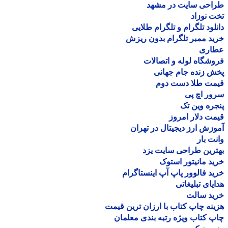
احی سایت در مشهد
 نوزاد
لود تلگرام و تلگرام طلایی
د ممبر تلگرام بدون ریزش
اری
شگاه لوله و اتصالات
 زنده جام جهانی
مت طلا دست دوم
ر اچ پی
ره وین تک
ت دلار امروز
زش ارز دیجیتال در تهران
ت بار
رین طراحی سایت یزد
د مانیتور استوک
د فالوور پاپ آپ اینستاگرام
یای تبلیغاتی
ید سالت
نه چاپ کتاب با ارزان ترین قیمت
 کتاب ویژه رتبه بندی معلمان