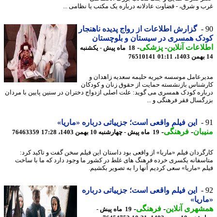
 و شرق، - قضاوت عادلانه درباره یک مکتب یا نظامی ...
گزارش اطلاعات از رواج پدیده ناهنجار
دک همسری در سیستان و بلوچستان
اعات آنلاین
-
پزشکی
-
18 ماه پیش - یکشنبه
76510141
رعامل موسسه خیریه حلیمه سعدیه زاهدان و
شناس بازنشسته حمایت از حقوق زنان و کودکان
اره کودک همسری می گوید: علت اصلی ازدواج دختران در سنین پایین با مردان
گسال فقر فرهنگی و ...
این فیلم واقعی است؛ جزییاتی درباره «ماریا»
بان
-
فرهنگی
-
19 ماه پیش - چهارشنبه 10 بهمن 1403، 17:28
76463359
رگردان فیلم «ماریا» از واقعی بود داستان این فیلم سخن گفت و تاکید کرد:
سفانه یکسری خرده فرهنگ های غلط در کشور ما وجود دارد که ما با ساخت
م «ماریا» سعی کردیم آنها را به تصویر بکشیم.
این فیلم واقعی است؛ جزییاتی درباره
ریا»
هری آنلاین
-
فرهنگی
-
19 ماه پیش -