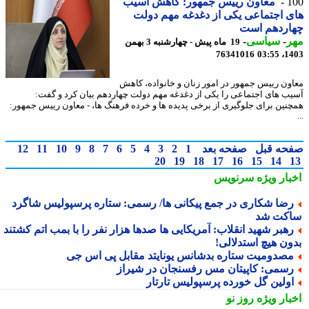
1
معاون رییس جمهور: کاهش آسیب
 اجتماعی یکی از دغدغه مهم دولت
اردهم است
ر
-
سیاسی
-
19 ماه پیش - چهارشنبه 3 بهمن
76341016
1403
ون رییس جمهور در امور زنان و خانواده، کاهش
ب های اجتماعی را یکی از دغدغه مهم دولت چهاردهم بیان کرد و گفت:
نین برای جلوگیری از برخی پدیده ها و خرده فرهنگ ها، - معاون رییس جمهور:
حه قبل
صفحه بعد
1
2
3
4
5
6
7
8
9
10
11
12
20
19
18
17
16
15
14
بار ویژه
سرنویس
ضا شکاری در جمع پیکانی ها/ رسمی: ستاره پرسپولیس شاگرد
کت شد
هبر شهید انقلاب: آمریکایی ها صدها هزار نفر را با بمب اتم کشتند
ون هیچ استدلالی!
صدومیت ستاره بدشانس یونایتد مقابل پی اس جی
سمی: کاپیتان مس رفسنجان در شیراز
ولین گل خورده پرسپولیسِ تارتار
بار ویژه
روز نو