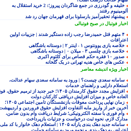
خلیفه و گودرزی در جمع شاگردان پیروز؛: 2 خرید استقلال به
مینیوم رفتند
یشنهاد تحقیرآمیز بارسلونا برای قهرمان جهان رد شد
بار فوتبال در صبح فوتبالی
۴ متهم قتل حمیدرضا رجب زاده دستگیر شدند | جزییات اولین
ترافات
لاصه بازی یوونتوس ۱ - اینتر ۲ | دوستانه باشگاهی
لاصه بازی چلسی ۳ - میلان ۰ | دوستانه باشگاهی
ور ۱۰ فقره حکم قصاص برای کلثوم اکبری
کس های خاص هدیه تهرانی در یک گلخانه
بار ویژه
اندیشه معاصر
امانه سعدی چیست؟ | ورود به سامانه سعدی سهام عدالت،
تعلام دارایی و راهنمای خدمات
افزایش مجدد حقوق کارمندان ۱۴۰۵؛ خبر جدید از ترمیم حقوق، فوق
عاده خاص و میزان افزایش دریافتی کارکنان دولت
زمان نهایی پرداخت معوقات بازنشستگان تامین اجتماعی ۱۴۰۵؛
رین خبر از واریز مابه التفاوت افزایش حقوق فروردین و اردیبهشت
ام فوری با سفته الکترونیکی؛ شرایط دریافت وام بدون ضامن،
ارک لازم، نحوه ثبت درخواست و جزئیات بازپرداخت
سامانه جدید دهک بندی یارانه ۱۴۰۵ | استعلام دهک خانوار با کد ملی،
تراض به دهک بندی و نحوه ورود به سامانه حمایت