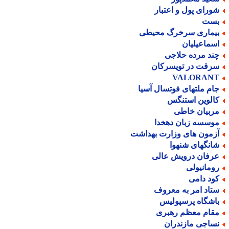
ورای پول و اعتبار
ست
یماری سرخرگ محیطی
سماعیلیان
ند مرده حلاجی
رقت در تویسرکان
VALORAN
ام ملتهای فوتسال آسیا
الوین استنگس
ربیان خاطی
وسسه زبان دهخدا
زمون های وزارت بهداشت
انگهای شنهوا
رفان درویش عالی
ومانیولی
ود دامی
تاد امر به معروف
اشگاه پرسپولیس
قام معظم رهبری
ساجی مازندران