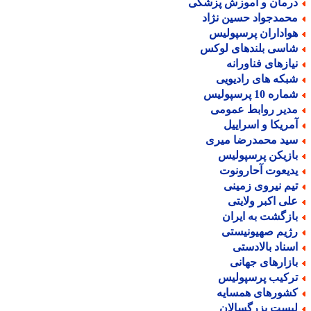
رمان و آموزش پزشکی
حمدجواد حسین نژاد
واداران پرسپولیس
اسی بلندهای لوکس
یازهای فناورانه
بکه های رادیویی
اره 10 پرسپولیس
دیر روابط عمومی
مریکا و اسراییل
ید محمدرضا میری
ازیکن پرسپولیس
دیعوت آحارونوت
یم نیروی زمینی
لی اکبر ولایتی
ازگشت به ایران
ژیم صهیونیستی
سناد بالادستی
ازارهای جهانی
رکیب پرسپولیس
شورهای همسایه
یست بزرگسالان