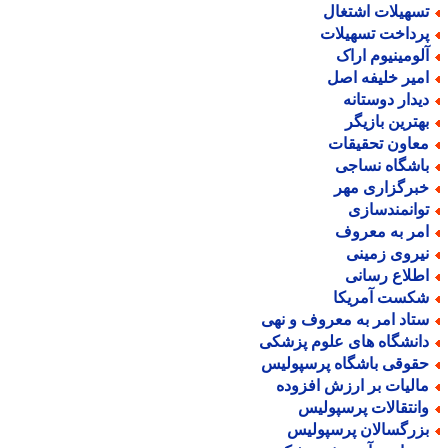
سهیلات اشتغال
رداخت تسهیلات
لومینیوم اراک
میر خلیفه اصل
یدار دوستانه
هترین بازیگر
عاون تحقیقات
اشگاه نساجی
برگزاری مهر
وانمندسازی
مر به معروف
یروی زمینی
طلاع رسانی
کست آمریکا
تاد امر به معروف و نهی
انشگاه های علوم پزشکی
قوقی باشگاه پرسپولیس
الیات بر ارزش افزوده
انتقالات پرسپولیس
زرگسالان پرسپولیس