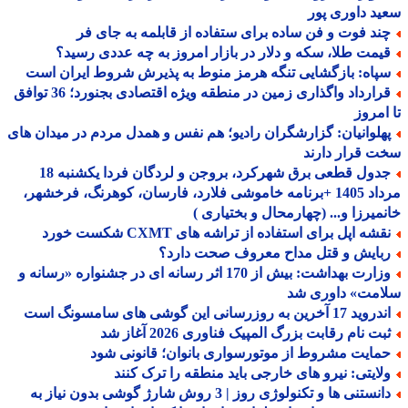
د داوری پور
ند فوت و فن ساده برای ستفاده از قابلمه به جای فر
یمت طلا، سکه و دلار در بازار امروز به چه عددی رسید؟
پاه: بازگشایی تنگه هرمز منوط به پذیرش شروط ایران است
قرارداد واگذاری زمین در منطقه ویژه اقتصادی بجنورد؛ 36 توافق
امروز
هلوانیان: گزارشگران رادیو؛ هم نفس و همدل مردم در میدان های
 قرار دارند
جدول قطعی برق شهرکرد، بروجن و لردگان فردا یکشنبه 18
مرداد 1405 +برنامه خاموشی فلارد، فارسان، کوهرنگ، فرخشهر،
میرزا و... (چهارمحال و بختیاری )
شه اپل برای استفاده از تراشه های CXMT شکست خورد
بایش و قتل مداح معروف صحت دارد؟
وزارت بهداشت: بیش از 170 اثر رسانه ای در جشنواره «رسانه و
امت» داوری شد
د 17 آخرین به روزرسانی این گوشی های سامسونگ است
بت نام رقابت بزرگ المپیک فناوری 2026 آغاز شد
مایت مشروط از موتورسواری بانوان؛ قانونی شود
لایتی: نیرو های خارجی باید منطقه را ترک کنند
دانستنی ها و تکنولوژی روز | 3 روش شارژ گوشی بدون نیاز به