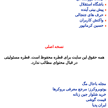
اشگاه استقلال
یش بینی آینده
رف های جنجالی
اکنش کاربران
سین کرمانپور
نسخه اصلی
مه حقوق این سایت برای قطره محفوظ است. قطره مسئولیتی
در قبال محتوای مطالب ندارد.
ه باحال مگ
وبروکرز: مرجع معرفی بروکرها
د شلوار جین زنانه
مت گوشی
ان پدیا