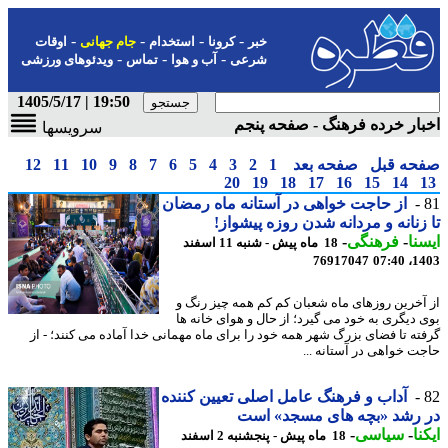
-
-
-
-
خبر
کرونا
استخدام
جام جهانی
اوقات
-
-
-
شرعی
آب و هوا
تماس
ویدئوهای ورزشی
19:50 | 1405/5/17
ار خرده فرهنگ - صفحه پنجم
سرویسها
حه قبل
صفحه بعد
1
2
3
4
5
6
7
8
9
10
11
12
20
19
18
17
16
15
14
از حاجت خواهی در آستانه ماه رمضان
زنانه و مردانه شدن روزە پیشواز!
نا
-
فرهنگی
-
18 ماه پیش - شنبه 11 اسفند
76917047
1403
آخرین روزهای ماه شعبان کم کم همه چیز رنگ و
 دیگری به خود می گیرد؛ از حال و هوای خانه ها
ته تا فضای بزرگ شهر همه خود را برای ماه مهمانی خدا آماده می کنند؛ - از
ت خواهی در آستانه ...
آداب و فرهنگ عامل اصلی تعیین کننده
 رشد «بچه های مسجد» است
نا
-
سیاسی
-
18 ماه پیش - پنجشنبه 2 اسفند