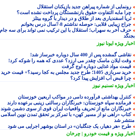
ونمایی از شماره پیراهن جدید بازیکنان استقلال
را مابه التفاوت حقوق بازنشستگان پرداخت نشده است؟
ریا اسفندیاری بعد از طلاق و در دیدار با گروه بیتلز
راح زیبایی قلابی: حوصله نداشتم 8-7سال درس بخوانم
رف آخر به سهراب؛ استقلال با این ترکیب نمی تواند برای سه جام
نگد
بار ویژه
ایونا نیوز
قاشی گمشده پس از 400 سال دوباره خبرساز شد!
قت ایلان ماسک چقدر می ارزد؟ عددی که همه را شوکه کرد!
یمت مواد غذایی دوباره اوج گرفت
ید سربازی 1405؛ طرح جدید مجلس به کجا رسید؟+ قیمت خرید
را قبض آب افزایش پیدا کرد؟
بار ویژه
تسنیم نیوز
نترل بهداشتی فرآورده دامی در مواکب اربعین خوزستان
رمانده سپاه خوزستان: خبرنگاران رسالتی زینبی برعهده دارند
برنگاران مانع از تحریف واقعیات ایران قوی از سوی دشمن شوند
تاب «راهی نو از مسیر کهن» با تمرکز بر تحقق تمدن نوین اسلامی
تشر شد
رح «هر دهیار، یک جنگلبان» در استان بوشهر اجرایی می شود
بار ویژه
و قیمت خودرو | چرخان