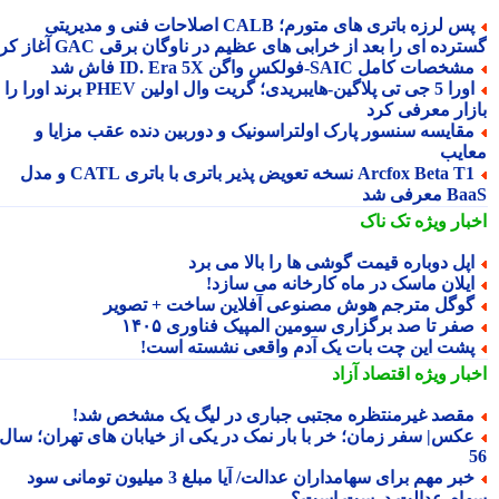
پس لرزه باتری های متورم؛ CALB اصلاحات فنی و مدیریتی
رده ای را بعد از خرابی های عظیم در ناوگان برقی GAC آغاز کرد
شخصات کامل SAIC‑فولکس واگن ID. Era 5X فاش شد
اورا 5 جی تی پلاگین‑هایبریدی؛ گریت وال اولین PHEV برند اورا را به
زار معرفی کرد
قایسه سنسور پارک اولتراسونیک و دوربین دنده عقب مزایا و
ایب
Arcfox Beta T1 نسخه تعویض پذیر باتری با باتری CATL و مدل
معرفی شد
بار ویژه
تک ناک
پل دوباره قیمت گوشی ها را بالا می برد
یلان ماسک در ماه کارخانه می سازد!
وگل مترجم هوش مصنوعی آفلاین ساخت + تصویر
فر تا صد برگزاری سومین المپیک فناوری ۱۴۰۵
شت این چت بات یک آدم واقعی نشسته است!
بار ویژه
اقتصاد آزاد
قصد غیرمنتظره مجتبی جباری در لیگ یک مشخص شد!
کس| سفر زمان؛ خر با بار نمک در یکی از خیابان های تهران؛ سال
خبر مهم برای سهامداران عدالت/ آیا مبلغ 3 میلیون تومانی سود
ام عدالت درست است؟