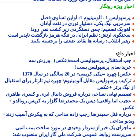
بار ویژه
رونگار
سپولیس 1 - آلومینیوم 1: اولین تساوی فصل
رمربی لیگ یکی، دستیار نوری در نفت آبادان
غو یک تصمیم: چمن دستگردی زیر کشت نمی رود!
خنگوی ارتش: نظم ایرانی در تنگه هرمز بازگشت ناپذیر است
هبر انقلاب: رسانه ها نقاط ضعف را برجسته نکنند
ار داغ:
پ استقلال، پرسپولیسی است(عکس) | ورزش سه
رید بعدی پرسپولیس بست!
س| چهره «نیکی کریمی» در 20 سالگی در سال 1370
رکیب پرسپولیس مقابل آلومینیوم/ چهره تیم تارتار برای استقبال
لیگ برتر +عکس
صمیم نهایی نساجی درباره فروش دانیال ایری و کسری طاهری
جیب اما واقعی؛ دیس بک محمدرضا گلزار به کریس رونالدو +
س
رباره قتل حمیدرضا رجب زاده مداحی که به پیکرش آسیب زدند+
یو مداحی
اجرای یک خبر از سردار وحیدی در مورد ساخت بمب اتمی
رپرست روابط عمومی شرکت ملی گاز ایران منصوب شد؛