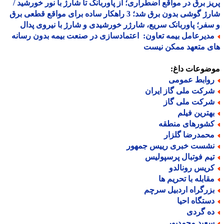
ز برق در مواقع اضطراری؛ از پاوربانک تا شارژ با نور خورشید /
شارژ گوشی بدون برق شد؛ 3 راهکار ساده برای مواقع قطعی برق
فر؛ پاوربانک سریع، شارژر خورشیدی و شارژ با نیروی پدال
دیرعامل بیمه تعاون: اعتمادسازی در صنعت بیمه بدون رسانه
ی متعهد ممکن نیست
ضوعات داغ:
وابط عمومی
رکت ملی گاز ایران
رکت ملی گاز
هترین فیلم
شورهای منطقه
حمدرضا گلزار
شست خبری رییس جمهور
یم فوتبال پرسپولیس
ریس رونالدو
قابله با تحریم ها
زرگراه اردبیل سرچم
ستگاه احیا
ه گردی
عید محمدپور