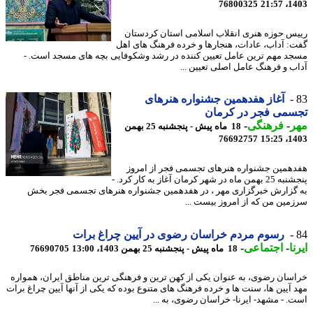
76800325
1403
س حوزه هنری انقلاب اسلامی استان کردستان
: آداب، عادات، هنجارها و خرده فرهنگ های اهل
د مهم ترین عامل تعیین کننده در رشد وشکوفایی بچه های مسجد است. -
ب و فرهنگ عامل اصلی تعیین ...
آغاز هفدهمین جشنواره هنرهای
سمی فجر در کرمان
ر
-
فرهنگی
-
18 ماه پیش - پنجشنبه 25 بهمن
76692757
1403
همین جشنواره هنرهای تجسمی فجر از امروز
پنجشنبه 25 بهمن ماه در شهر کرمان آغاز به کار کرد. -
گزارش خبرگزاری مهر ، در هفدهمین جشنواره هنرهای تجسمی فجر بخش
مین من که از امروز بیست ...
رسوم مردم خراسان رضوی در آیین چراغ برات
ا
-
اجتماعی
-
18 ماه پیش - پنجشنبه 25 بهمن 1403، 13:00
76690705
سان رضوی، به عنوان یکی از کهن ترین و فرهنگی ترین مناطق ایران، همواره
 آیین ها، سنت ها و خرده فرهنگ های متنوع بوده که یکی از آنها آیین چراغ برات
. - مشهد- ایرنا- خراسان رضوی، به ...