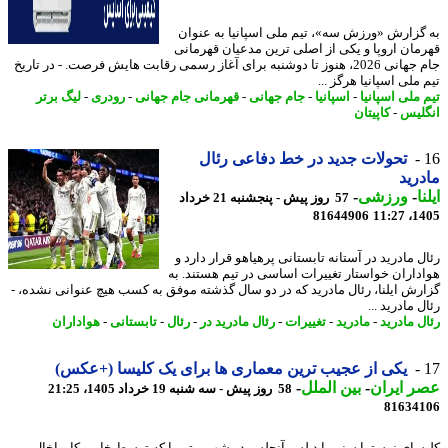
گزارش «ورزش سه»، تیم ملی اسپانیا به عنوان
مان اروپا و یکی از اصلی ترین مدعیان قهرمانی
جام جهانی 2026، هنوز تا دوشنبه برای آغاز رسمی رقابت هایش فرصت. - در تاریخ
ملی اسپانیا هرگز ...
 ملی اسپانیا
-
اسپانیا
-
جام جهانی
-
قهرمانی جام جهانی
-
رودری
-
لیگ برتر
لیس
-
کاپیتان
تحولات جدید در خط دفاعی رئال
رید
ا
-
ورزشی
-
57 روز پیش - پنجشنبه 21 خرداد
81644906
1405
 مادرید در آستانه تابستانی پرهیاهو قرار دارد و
داران خواستار تغییرات اساسی در تیم هستند. به
رش ایلنا، رئال مادرید که در دو سال گذشته موفق به کسب هیچ عنوانی نشده، -
 مادرید ...
ل مادرید
-
مادرید
-
تغییرات
-
رئال مادرید در
-
رئال
-
تابستانی
-
هواداران
یکی از عجیب ترین معماری ها برای یک کلیسا (+عکس)
 ایران
-
بین الملل
-
58 روز پیش - سه شنبه 19 خرداد 1405، 21:25
81634