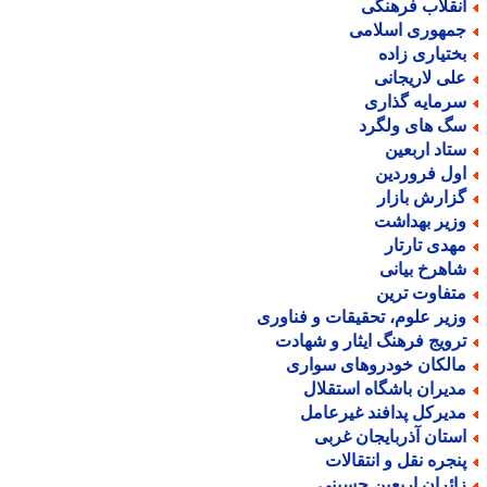
نقلاب فرهنگی
مهوری اسلامی
ختیاری زاده
لی لاریجانی
رمایه گذاری
گ های ولگرد
تاد اربعین
ول فروردین
زارش بازار
زیر بهداشت
هدی تارتار
اهرخ بیانی
تفاوت ترین
زیر علوم، تحقیقات و فناوری
رویج فرهنگ ایثار و شهادت
الکان خودروهای سواری
دیران باشگاه استقلال
دیرکل پدافند غیرعامل
ستان آذربایجان غربی
نجره نقل و انتقالات
ائران اربعین حسینی