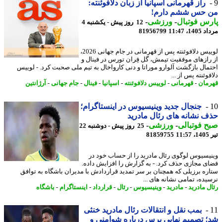
راز قهرمانی اسپانیا از زبان دلافوئنته:
 حس ششم دارم!
س فوتبال
-
ورزشی
-
12 روز پیش - یکشنبه 4
1، 11:47
81956799
لوییس دلافوئنته پس از قهرمانی در جام جهانی 2026،
رازهای موفقیت تیمش، گل فِران تورس در فینال و
مال بازگشت آلوارو موراتا و دنی کارواخال به تیم ملی صحبت کرد. - لوییس
وئنته پس از ...
مان
-
قهرمانی
-
لوییس دلافوئنته
-
اسپانیا
-
فینال
-
جام جهانی
-
آرژانتین
جنجال جدید وینیسیوس در اینستاگرام؛
 نشانه های رئال مادرید
 فوتبالی
-
ورزشی
-
25 روز پیش - دوشنبه 22
1
81859755
یسیوس لوگوی رئال مادرید را از حساب خود در
ی مجازی حذف کرد. - به گزارش را افزایش داده.
ره برزیلی که همچنان بر سر تمدید قراردادش با مدیران باشگاه به توافق
یده، تمامی نشانه های ...
ل مادرید
-
مادرید
-
وینیسیوس
-
رئال
-
قرارداد
-
اینستاگرام
-
باشگاه
بمب نقل و انتقالات رئال مادرید خنثی
 تصمیم نهایی پرس درباره شوامنی و