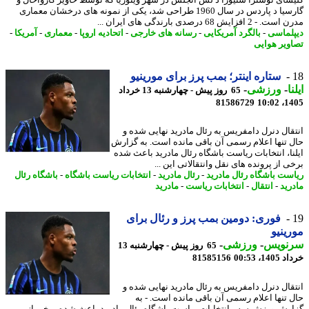
سای نوسترا سنیورا د لس آنجلس در شهر ویتوریا که توسط خاویر کارواخال و
گارسیا د پاردس در سال 1960 طراحی شد، یکی از نمونه های درخشان معماری
2 افزایش 68 درصدی بارندگی های ایران ...
لماسی
-
بالگرد آمریکایی
-
رسانه های خارجی
-
اتحادیه اروپا
-
معماری
-
آمریکا
-
ویر هوایی
ستاره اینتر؛ بمب پرز برای مورینیو
ا
-
ورزشی
-
65 روز پیش - چهارشنبه 13 خرداد
81586729
1405
قال دنرل دامفریس به رئال مادرید نهایی شده و
 تنها اعلام رسمی آن باقی مانده است. به گزارش
نا، انتخابات ریاست باشگاه رئال مادرید باعث شده
 از پرونده های نقل وانتقالاتی این ...
ست باشگاه رئال مادرید
-
رئال مادرید
-
انتخابات ریاست باشگاه
-
باشگاه رئال
رید
-
انتقال
-
انتخابات ریاست
-
مادرید
فوری: دومین بمب پرز و رئال برای
ینیو
نویس
-
ورزشی
-
65 روز پیش - چهارشنبه 13
14، 00:53
81585156
قال دنرل دامفریس به رئال مادرید نهایی شده و
 تنها اعلام رسمی آن باقی مانده است. - به
رش ورزش سه ، انتخابات ریاست باشگاه رئال مادرید باعث شده برخی از