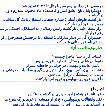
سمی؛ قرارداد وینیسیوس با رئال تا ۲۰۳۲ تمدید شد
ویدئو) پایان تلخ عشق امیر و فاطمه؛ داماد محبوب سندرم داون
گذشت
ازگشت طوفان آسانی؛ ستاره جنجالی استقلال با یک گل تماشایی
ه را به خود امیدوار کرد
از منتفی شدن بازگشت رامین رضائیان به استقلال؛ اختلاف بر سر
م قرارداد
شنواره گل در دیدار تدارکاتی؛ استقلال با درخشش سحرخیزان از
 هم نام خوزستانی عبور کرد
بار ویژه
اقتصاد آزاد
بنیات گران شد؛ ماجرا چیست؟
وماس شلبی و ستاره شماره 10 پرسپولیس!
کس| هایده و مهستی در جوانی و حافظیه شیراز
نشست ویژه کمیسیون اصل 90 برای پیگیری مطالبات معیشتی و
مانی بازنشستگان برگزار می شود
خرین خرید پرسپولیس و فریم امیدوارکننده
ار داغ:
بر تلخ آخر هفته | امیر حیدری درگذشت +عکس
نقل وانتقالات پرسپولیس داغ تر از همیشه؛ 3 خرید بزرگ سرخ ها
آستانه نهایی شدن | آخرین لیست گزینه های تارتار لو رفت