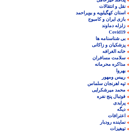
قل و انتقالات
ستان کهگیلویه و بویراحمد
ازی ایران و کامبوج
لزله دماوند
Covid1
ی شناسنامه ها
زشکیان و زاکانی
انه الغرافه
لامت مسافران
ذاکره محرمانه
هروا
ییس ومهور
په اهرنجان سلماس
حمد میرشکرایی
وتبال پنج نفره
رایدی
یگه
عترافات
ماینده رودبار
وهیزات