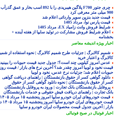
چری جتور F700 پلاگین هیبریدی را با 892 اسب بخار و عمق گذرآب
 معرفی کرد
یمت جدید بنزین سوپر وارداتی اعلام شد
یمت پارس نوآ، مرداد 1405
رایط فروش وانت زامیاد EX، مرداد 1405
علام شرایط فروش مشارکت در تولید سایپا از هفته آینده +
شنامه
بار ویژه
اندیشه معاصر
میم کالابرگ | جزئیات طرح شمیم کالابرگ | نحوه استفاده از شمیم
لابرگ و اعتبار خرید
دس امروز کیلویی چند است؟؛ جدول جدید قیمت حبوبات را ببینید /
مت نخود و لوبیا امروز چقدر شد؟ آخرین نرخ های بازار / قیمت روز
وبات اعلام شد؛ جزئیات نرخ عدس، نخود و لوبیا
انلود گواهی کسر از حقوق بازنشستگان | راهنمای دریافت گواهی
ر از حقوق بازنشستگان | نحوه دانلود گواهی کسر از حقوق
روفایل بازنشستگان بانک تجارت | ورود به پروفایل بازنشستگان
نک تجارت | راهنمای دریافت فیش حقوقی و خدمات بازنشستگان
قیمت خودروهای ایران خودرو سایپا امروز پنجشنبه ۱۵ مرداد ۱۴۰۵ |
قیمت خودروهای ایران خودرو سایپا امروز پنجشنبه ۱۵ مرداد ۱۴۰۵ در
زار | آخرین جدول قیمت محصولات ایران خودرو و سایپا
بار فوتبال در صبح فوتبالی