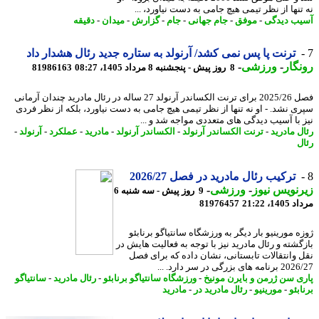
تنها از نظر تیمی هیچ جامی به دست نیاورد، ...
ب دیدگی
-
موفق
-
جام جهانی
-
جام
-
گزارش
-
میدان
-
دقیقه
ترنت پا پس نمی کشد/ آرنولد به ستاره جدید رئال هشدار داد
گار
-
ورزشی
-
8 روز پیش - پنجشنبه 8 مرداد 1405، 08:27
81986163
فصل 2025/26 برای ترنت الکساندر آرنولد 27 ساله در رئال مادرید چندان آرمانی
ی نشد. - او نه تنها از نظر تیمی هیچ جامی به دست نیاورد، بلکه از نظر فردی
 با آسیب دیدگی های متعددی مواجه شد و ...
ل مادرید
-
ترنت الکساندر آرنولد
-
الکساندر آرنولد
-
مادرید
-
عملکرد
-
آرنولد
-
ل
ترکیب رئال مادرید در فصل 2026/27
نویس نیوز
-
ورزشی
-
9 روز پیش - سه شنبه 6
1، 21:22
81976457
 مورینیو بار دیگر به ورزشگاه سانتیاگو برنابئو
گشته و رئال مادرید نیز با توجه به فعالیت هایش در
 وانتقالات تابستانی، نشان داده که برای فصل
 های بزرگی در سر دارد. ...
ی سن ژرمن و بایرن مونیخ
-
ورزشگاه سانتیاگو برنابئو
-
رئال مادرید
-
سانتیاگو
بئو
-
مورینیو
-
رئال مادرید در
-
مادرید