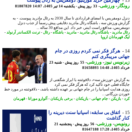
چهارمین خرید مورینیو: دومفریس به رئال پیوست
گار
-
ورزشی
-
33 روز پیش - یکشنبه 14 تیر 1405، 14:07
81807820
دنزل دومفریس با امضای قراردادی تا سال 2030 به رئال مادرید پیوست. - به
رش ورزش سه ، باشگاه رئال مادرید دقایقی پیش رسماً از جذب دنزل
ریس، مدافع راست اینتر، خبر داد. این مدافع 30 ساله ...
ل مادرید
-
باشگاه رئال مادرید
-
مادرید
-
باشگاه
-
رئال
-
ترنت الکساندر آرنولد
-
 قهرمانان اروپا
هرگز فکر نمی کردم روزی در جام
نی مریبگری کنم
نویس نیوز
-
ورزشی
-
55 روز پیش - شنبه 23
14، 14:48
81658893
گزارش «ورزش سه»، دلافوئنته با ابراز شگفتی از
گاه فعلی خود تأکید کرد که هرگز فکر نمی کرد
ی هدایت اسپانیا را در جام جهانی بر عهده داشته باشد، - دلافوئنته در مورد خط
دن بزرگانی ...
-
بازیکن
-
جام جهانی
-
بازیکنان
-
برخی بازیکنان
-
آلوارو موراتا
-
قهرمان
اتفاق بی سابقه: اسپانیا سنت دیرینه را
ر گذاشت
نویس
-
ورزشی
-
56 روز پیش - پنجشنبه 21
14، 17:28
81647188