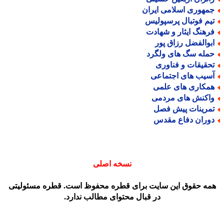
مهوری اسلامی ایران
یم فوتبال پرسپولیس
رهنگ ایثار و شهادت
بوالفضل رزاق پور
مله سگ های ولگرد
حقیقات و فناوری
سیب های اجتماعی
مکاری های علمی
اکنش های مردمی
مرینات پیش فصل
وران دفاع مقدس
نسخه اصلی
مه حقوق این سایت برای قطره محفوظ است. قطره مسئولیتی
در قبال محتوای مطالب ندارد.