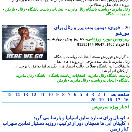
ده های نقل وانتقالاتی ...
ل مادرید
-
ریاست باشگاه رئال مادرید
-
انتخابات ریاست باشگاه
-
رئال
-
بازیکن
-
رید
-
باشگاه
فوری: دومین بمب پرز و رئال برای
ینیو
نویس نیوز
-
ورزشی
-
65 روز پیش - چهارشنبه
81585144
گزارش «ورزش سه»، انتخابات ریاست باشگاه
ل مادرید باعث شده برخی از پرونده های نقل
قالاتی این باشگاه فعلاً در حالت انتظار قرار بگیرند اما توافق با برخی از
کنان انجام شده ...
ست باشگاه رئال مادرید
-
انتخابات ریاست باشگاه
-
باشگاه رئال مادرید
-
گاه
-
انتخابات ریاست
-
رئال مادرید
-
بازیکن
حه بعد
1
2
3
4
5
6
7
8
9
10
11
12
13
14
15
20
19
18
17
بار ویژه
سرنویس
وتبال برای ستاره سابق اسپانیا و بارسا می گرید
اپیتان آبی ها همچنان دور از ترکیب/ روزبه دستیار نمادین سهراب
ار زمین