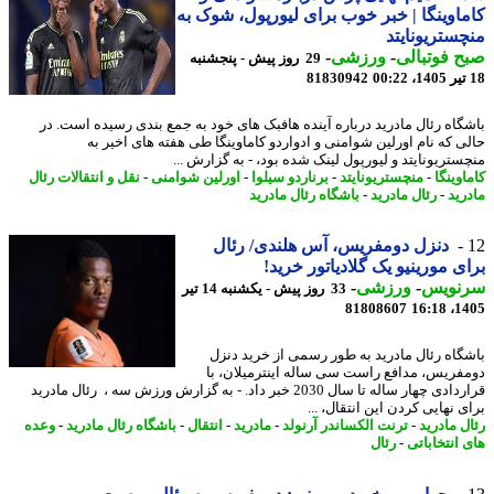
اوینگا | خبر خوب برای لیورپول، شوک به
ستریونایتد
 فوتبالی
-
ورزشی
-
29 روز پیش - پنجشنبه
81830942
گاه رئال مادرید درباره آینده هافبک های خود به جمع بندی رسیده است. در
ی که نام اورلین شوامنی و ادواردو کاماوینگا طی هفته های اخیر به
ستریونایتد و لیورپول لینک شده بود، - به گزارش ...
وینگا
-
منچستریونایتد
-
برناردو سیلوا
-
اورلین شوامنی
-
نقل و انتقالات رئال
رید
-
رئال مادرید
-
باشگاه رئال مادرید
دنزل دومفریس، آس هلندی/ رئال
ی مورینیو یک گلادیاتور خرید!
نویس
-
ورزشی
-
33 روز پیش - یکشنبه 14 تیر
81808607
1405
گاه رئال مادرید به طور رسمی از خرید دنزل
فریس، مدافع راست سی ساله اینترمیلان، با
قراردادی چهار ساله تا سال 2030 خبر داد. - به گزارش ورزش سه ، رئال مادرید
 نهایی کردن این انتقال، ...
ل مادرید
-
ترنت الکساندر آرنولد
-
مادرید
-
انتقال
-
باشگاه رئال مادرید
-
وعده
 انتخاباتی
-
رئال