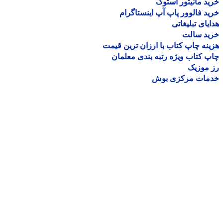
د مانیتور استوک
د فالوور پاپ آپ اینستاگرام
یای تبلیغاتی
ید سالت
نه چاپ کتاب با ارزان ترین قیمت
 کتاب ویژه رتبه بندی معلمان
موزیک
مات مرکزی بوش