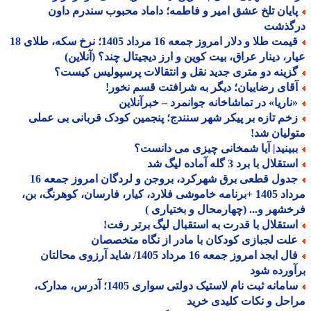
ایان تلخ عشق امیر و فاطمه؛ داماد محبوب سندرم داون
گذشت
قیمت طلا و دلار امروز جمعه 16 مرداد 1405؛ نرخ سکه، طلای 18
ر، دینار عراق، بیت کوین و ارز دیجیتال چند؟ (آنلاین)
زینه دو متری جدید نقل و انتقالات پرسپولیس کیست؟
قای رضاییان؛ دیگر به شرافتت قسم نخور!
ناریا» در تماشاخانه جوانمرد – خبرآنلاین
خم تازه بر پیکر شهر سنندج؛ پنجمین کودک قربانی بی عملی
لیان شد!
بینید| آیا شمخانی چیزی می دانست؟
تقلال با برد 3 گله آماده لیگ شد
جدول قطعی برق شهرکرد، بروجن و لردگان امروز جمعه 16
مرداد 1405 +برنامه خاموشی فلارد، کیار، فارسان، کوهرنگ، بن،
شهر و... (چهارمحال و بختیاری )
ستقلال با قدرت به استقبال لیگ برتر رفت!
لت لجبازی کودکان با مادر از نگاه متخصصان
فال ابجد امروز جمعه 16 مرداد 1405/ شاید آرزوی محالتان
ورده شود
سامانه ثبت نام لاستیک دولتی سواری 1405؛ آدرس، مدارک،
حل و نکات کلیدی خرید