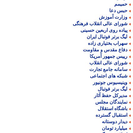
میمم
بس دعا
زارت آموزش
ورای عالی انقلاب فرهنگی
یاده روی اربعین حسینی
یگ برتر فوتبال ایران
هراب بختیاری زاده
فاع مقدس و مقاومت
ییس جمهور آمریکا
ورای عالی انقلاب
امانه جامع تجارت
بکه های اجتماعی
ینیسیوس جونیور
یگ برتر فوتبال
دیرکل حفظ آثار
مایندگان مجلس
اشگاه استقلال
ستقبال گسترده
یدار دوستانه
یلیارد تومان