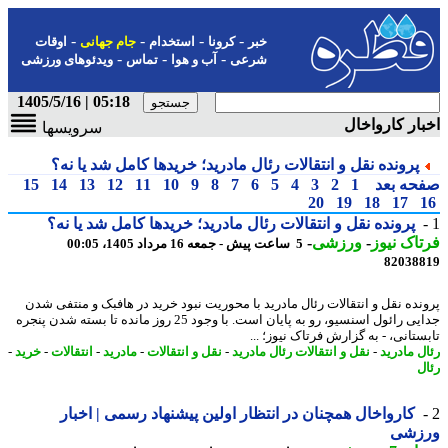
-
-
-
-
خبر
کرونا
استخدام
جام جهانی
اوقات
-
-
-
شرعی
آب و هوا
تماس
ویدئوهای ورزشی
05:18 | 1405/5/16
ار کارواخال
سرویسها
پرونده نقل و انتقالات رئال مادرید؛ خریدها کامل شد یا نه؟
حه بعد
1
2
3
4
5
6
7
8
9
10
11
12
13
14
15
20
19
18
17
پرونده نقل و انتقالات رئال مادرید؛ خریدها کامل شد یا نه؟
اک نیوز
-
ورزشی
-
5 ساعت پیش - جمعه 16 مرداد 1405، 00:05
82038
نده نقل و انتقالات رئال مادرید با محوریت نبود خرید در هافبک و منتفی شدن
جدایی رائول اسنسیو، رو به پایان است. با وجود 25 روز مانده تا بسته شدن پنجره
تانی، - به گزارش فرتاک نیوز؛ ...
ل مادرید
-
نقل و انتقالات رئال مادرید
-
نقل و انتقالات
-
مادرید
-
انتقالات
-
خرید
-
ل
کارواخال همچنان در انتظار اولین پیشنهاد رسمی | اخبار
زشی