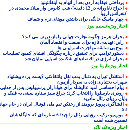
رداختی فیفا به اردن بعد از اتهام به اینفانتینو!
اخراج ناباورانه در 12 دقیقه؛/ شب کابوس وار میلاد محمدی در
فرانس اروپا
هار ماسک خانگی برای داشتن موهای نرم و شفاف
بار ویژه
تسنیم نیوز
حران هرمز چگونه تجارت جهانی را بازتعریف می کند؟
این؛ تهدیدی تازه برای صنعت و اقتصاد آلمان
وج بی سابقه مهاجرت اسراییلی ها
ستور ترامپ برای تحقیق درباره چگونگی افشای کمبود تسلیحات
حران انرژی در اقتصادهای شکننده آسیایی نمایان شد
بار ویژه
ایونا نیوز
ستقلال تهران به دنبال بمب نقل وانتقالاتی ؟پشت پرده پیشنهاد
راب بختیاری زاده به سردار آزمون
یام احساسی امید عالیشاه برای هواداران پرسپولیس پس از جدایی
ودری بارسلونا را انتخاب کرد؛ چراغ سبز ستاره سیتی به فلیک و
یان رویای رئال مادرید
فشاگری پرویز برومند از رختکن تیم ملی فوتبال ایران در جام جهانی
مورینیو ترکیب رؤیایی رئال را چید؛ 6 ستاره ای که جایگاهشان
مین شده است
بار ویژه
تک ناک