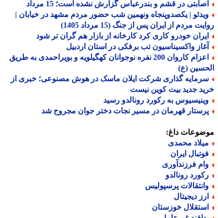
صابتی در قشم و بندرعباس گزارش نشده است؛ 15 مرداد
یدئو | یکصدوپنجاه ونهمین شب حضور مردم مشهد در خیابان |
ت مردم از ایران پس از جنگ (15 مرداد 1405)
یران خودرو کاری کرد کارخانه از بازار هم گران تر شود
غاز واکسیناسیون تب برفکی در استان اردبیل
اعزام کاروان 200 نفره نوجوانان کهگیلویه و بویراحمدی به طریق
سین (ع)
رمایه گذاری شرکت ایلان ماسک در هوش مصنوعی؛ خبری از
د جدید بیت کوین نیست
ینیسیوس به رکورد رونالدو رسید
رستار قهرمان در مسیر نجات دختر جوان مجروح شد
ضوعات داغ:
یلاد محمدی
وتبال ایران
ام فرزندآوری
کورد رونالدو
انتقالات پرسپولیس
رز دیجیتال
ستقلال خوزستان
دافند غیرعامل