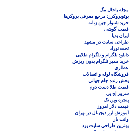
ه باحال مگ
وبروکرز: مرجع معرفی بروکرها
د شلوار جین زنانه
مت گوشی
ان پدیا
احی سایت در مشهد
 نوزاد
لود تلگرام و تلگرام طلایی
د ممبر تلگرام بدون ریزش
اری
شگاه لوله و اتصالات
 زنده جام جهانی
مت طلا دست دوم
ر اچ پی
ره وین تک
ت دلار امروز
زش ارز دیجیتال در تهران
ت بار
رین طراحی سایت یزد