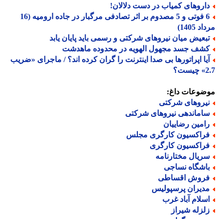
اروهای کمیاب در دست دلالان!
6 فوتی و 5 مصدوم بر اثر تصادفی مرگبار در جاده ارومیه (16
 1405)
بعیض میان نیروهای شرکتی و رسمی باید پایان یابد
شف جسد مجهول الهویه در محدوده ماهدشت
یا اپراتورها بی صدا اینترنت را گران کرده اند؟ / ماجرای «ضریب
ت؟
ضوعات داغ:
یروهای شرکتی
اماندهی نیروهای شرکتی
امین رضاییان
راکسیون کارگری مجلس
راکسیون کارگری
ریال مختارنامه
اشگاه نساجی
روش اقساطی
دیران پرسپولیس
سلام آباد غرب
لزله شیراز