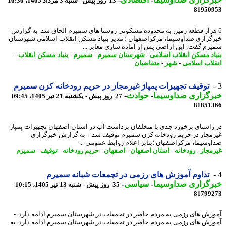
13 روز پیش - شنبه 3 مرداد 1405، 16:30
81950
هزار قطعه زمین به محدوده مسکونی روستا های سمیرم الحاق شد. به گزارش
گزاری صداوسیما، مرکزاصفهان ؛ مدیر بنیاد مسکن انقلاب اسلامی شهرستان
رم گفت: این اراضی پس از آماده سازی معابر ...
اد مسکن انقلاب اسلامی
-
شهرستان سمیرم
-
سمیرم
-
بنیاد مسکن انقلاب
-
لاب اسلامی
-
شهر
-
متقاضیان
توقیف تجهیزات پمپاژ غیرمجاز در حریم رودخانه کزن سمیرم
رگزاری صداوسیما
-
حوادث
-
27 روز پیش - یکشنبه 21 تیر 1405، 09:45
81851
راستای برخورد جدی با متخلفان برداشت آب در استان اصفهان تجهیزات پمپاژ
مجاز در حریم رودخانه کزن سمیرم توقیف شد. - به گزارش خبرگزاری
وسیما، مرکزاصفهان ؛بنابر اعلام روابط عمومی ...
مجاز
-
رودخانه
-
استان اصفهان
-
اصفهان
-
حریم رودخانه
-
توقیف
-
سمیرم
تداوم آموزش های رزمی در تجمعات شبانه سمیرم
رگزاری صداوسیما
-
سیاسی
-
35 روز پیش - شنبه 13 تیر 1405، 10:15
81799
زش های رزمی به مردم حاضر در تجمعات در شهرستان سمیرم ادامه دارد. -
زش های رزمی به مردم حاضر در تجمعات در شهرستان سمیرم ادامه دارد. به