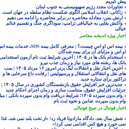
ش گیریم
جاوزات مجدد رژیم صهیونیستی به جنوب لبنان
اکانی: انقلاب اسلامی الگوی شکست نظام سلطه در جهان است
رتش یمن: معادله محاصره در برابر محاصره را ادامه می دهیم
اکنش بقایی به خیالبافی ترامپ: سوداگری جنگ و تقسیم غنائم
الی
بار ویژه
اندیشه معاصر
بیمه اس او اس چیست؟ | معرفی کامل بیمه SOS، خدمات بیمه اس
 اس و مزایای آن برای بیمه شدگان
استخدام بانک ها در ۱۴۰۵ | آخرین شرایط ثبت نام آزمون استخدامی
نک ها، رشته های مورد نیاز و زمان جذب نیرو
آخرین اخبار نقل و انتقالات لیگ برتر امروز ۱۶ مرداد ۱۴۰۵ | بمب
ی نقل و انتقالاتی استقلال و پرسپولیس | رقابت داغ سرخابی ها و
اکتور برای ستاره جدید
جدیدترین خبر افزایش حقوق بازنشستگان کشوری در سال ۱۴۰۵ |
ئیات افزایش حقوق، متناسب سازی و زمان اجرای احکام جدید
وام بدون سپرده ۱۴۰۵؛ شرایط دریافت وام بدون سپرده بانکی | مبلغ
م بدون سپرده، ضامن و نحوه ثبت نام
بار فوتبال در صبح فوتبالی
ش سال بعد، دادگاه مارادونا فریاد زد؛ «از تخت بلند نمی شد، غذا
ی خورد و هیچ کس اقدامی نمی کرد!»