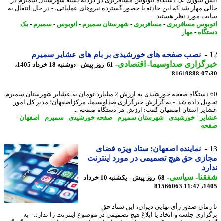
 سوزی یک دستگاه اتوبوس مسافربری در گردنه پشته شهرستان سمیرم در
ی مهار شد که این حادثه با حضور گسترده نیروهای عملیاتی، - در ﺣﺎل اﻧﺘﻘﺎل ﺑﻪ
ﺖ ﻣﻮرد ﻧﻈﺮ ﻫﺴﺘﯿﺪ...
بوس مسافربری
-
مسافربری
-
شهرستان سمیرم
-
اتوبوس
-
سمیرم
-
یک
گاه
-
مهار
نصب صفحه های خورشیدی بر بام های عشایر سمیرم
رگزاری صداوسیما
-
اقتصادی
-
61 روز پیش - دوشنبه 18 خرداد 1405،
81619888
07
60 دستگاه صفحه خورشیدی به ارزش 2 میلیارد تومان به عشایر شهرستان سمیرم
یل داده شد. - به گزارش خبرگزاری صداوسیما، مرکزاصفهان؛ مدیر کل امور
یر استان اصفهان گفت: ارزش هر دستگاه صفحه ...
یر
-
خورشیدی
-
شهرستان سمیرم
-
صفحه خورشیدی
-
سمیرم
-
اصفهان
-
حه
نماینده اصفهان: ستاد ویژه فضای
زی حق هیچ تصمیمی در مورد اینترنت
رد
نا
-
سیاسی
-
68 روز پیش - یکشنبه 10 خرداد
81566063
1405
زمان صدور رأی نهایی دیوان، این ستاد حق
زاری جلسه و اتخاذ یا ابلاغ هیچ تصمیمی در موضوع اینترنت را ندارد. - به