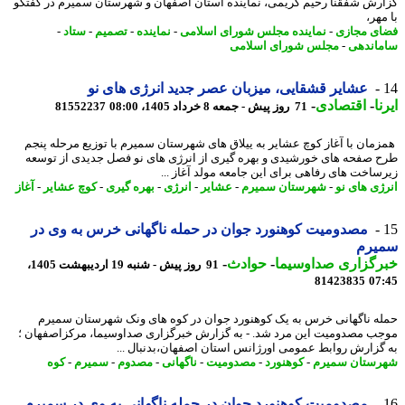
رش شفقنا رحیم کریمی، نماینده استان اصفهان و شهرستان سمیرم در گفتگو
هر،
ی مجازی
-
نماینده مجلس شورای اسلامی
-
نماینده
-
تصمیم
-
ستاد
-
اندهی
-
مجلس شورای اسلامی
عشایر قشقایی، میزبان عصر جدید انرژی های نو
ا
-
اقتصادی
-
71 روز پیش - جمعه 8 خرداد 1405، 08:00
81552237
مان با آغاز کوچ عشایر به ییلاق های شهرستان سمیرم با توزیع مرحله پنجم
 صفحه های خورشیدی و بهره گیری از انرژی های نو فصل جدیدی از توسعه
ساخت های رفاهی برای این جامعه مولد آغاز ...
ژی های نو
-
شهرستان سمیرم
-
عشایر
-
انرژی
-
بهره گیری
-
کوچ عشایر
-
آغاز
مصدومیت کوهنورد جوان در حمله ناگهانی خرس به وی در
یرم
رگزاری صداوسیما
-
حوادث
-
91 روز پیش - شنبه 19 اردیبهشت 1405،
81423835
07
ه ناگهانی خرس به یک کوهنورد جوان در کوه های ونک شهرستان سمیرم
ب مصدومیت این مرد شد. - به گزارش خبرگزاری صداوسیما، مرکزاصفهان ؛
گزارش روابط عمومی اورژانس استان اصفهان،بدنبال ...
ستان سمیرم
-
کوهنورد
-
مصدومیت
-
ناگهانی
-
مصدوم
-
سمیرم
-
کوه
مصدومیت کوهنورد جوان در حمله ناگهانی به وی در سمیرم