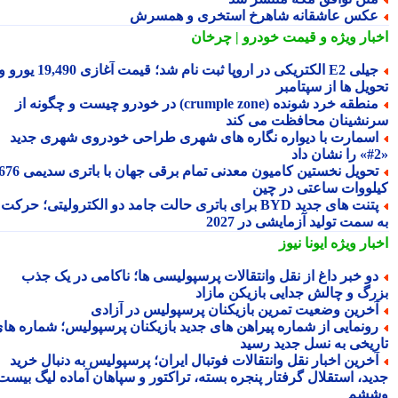
کس عاشقانه شاهرخ استخری و همسرش
بار ویژه
و قیمت خودرو | چرخان
جیلی E2 الکتریکی در اروپا ثبت نام شد؛ قیمت آغازی 19,490 یورو و
ویل ها از سپتامبر
منطقه خرد شونده (crumple zone) در خودرو چیست و چگونه از
نشینان محافظت می کند
سمارت با دیواره نگاره های شهری طراحی خودروی شهری جدید
تحویل نخستین کامیون معدنی تمام برقی جهان با باتری سدیمی 676
لووات ساعتی در چین
پتنت های جدید BYD برای باتری حالت جامد دو الکترولیتی؛ حرکت
سمت تولید آزمایشی در 2027
بار ویژه
ایونا نیوز
و خبر داغ از نقل وانتقالات پرسپولیسی ها؛ ناکامی در یک جذب
رگ و چالش جدایی بازیکن مازاد
خرین وضعیت تمرین بازیکنان پرسپولیس در آزادی
ونمایی از شماره پیراهن های جدید بازیکنان پرسپولیس؛ شماره های
ریخی به نسل جدید رسید
خرین اخبار نقل وانتقالات فوتبال ایران؛ پرسپولیس به دنبال خرید
ید، استقلال گرفتار پنجره بسته، تراکتور و سپاهان آماده لیگ بیست
شم