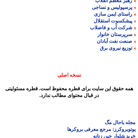
هبر معظم انقلاب
رسپولیس و نساجی
استای ایمن سازی
یشکسوت استقلال
رکت آب و فاضلاب
رپرستان خانوار
نعت نفت آبادان
وزیع نیروی برق
نسخه اصلی
مه حقوق این سایت برای قطره محفوظ است. قطره مسئولیتی
در قبال محتوای مطالب ندارد.
ه باحال مگ
وبروکرز: مرجع معرفی بروکرها
د شلوار جین زنانه