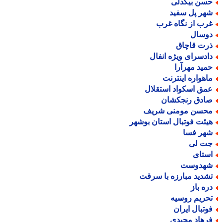
سن بیگدلی
هر پل سفید
رب از نگاه غرب
وسال
رت قاچاق
ادسرای ویژه انفال
مید مهرآرا
اهواره اینترنت
مق اسکواد استقلال
ادق رنجکشان
حسن مومنی شریف
یئت فوتبال استان بوشهر
هر فسا
ت لی
ستای
هدوست
شدید مبارزه با سرقت
ره باز
حریم روسیه
وتبال ایران
رهاد مجیدی