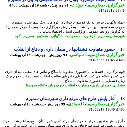
رگزاری صداوسیما
-
حوادث
-
91 روز پیش - شنبه 19 اردیبهشت 1405،
81423818
07
ه ناگهانی خرس به یک کوهنورد جوان در کوه های ونک شهرستان سمیرم
ب مصدومیت این مرد شد. - به گزارش خبرگزاری صداوسیما، مرکزاصفهان ؛
گزارش روابط عمومی اورژانس استان اصفهان،بدنبال ...
ستان سمیرم
-
کوهنورد
-
مصدومیت
-
ناگهانی
-
مصدوم
-
سمیرم
-
کوه
حضور متفاوت قشقاییها در میدان داری و دفاع از انقلاب
رگزاری صداوسیما
-
سیاسی
-
93 روز پیش - چهارشنبه 16 اردیبهشت
81406366
1405
 ترک زبان قشقایی با حضوری متفاوت با سلاح و لباس های محلی میدان داری
کنند و اعلام می کنند که تا پای جان پای نظام و انقلاب ایستاده اند. - قوم ترک
ن قشقایی با حضوری متفاوت با سلاح ...
ایی
-
میدان داری
-
متفاوت
-
انقلاب
-
ترک زبان
-
اعلام
-
روستا
آغاز پایش طرح های مرتع داری شهرستان سمیرم
رگزاری صداوسیما
-
اقتصادی
-
99 روز پیش - پنجشنبه 10 اردیبهشت
81368217
1405
 پایش و تعیین ظرفیت طرح های مرتع داری شهرستان سمیرم آغاز شد. - طرح
ش و تعیین ظرفیت طرح های مرتع داری شهرستان سمیرم آغاز شد. به گزارش