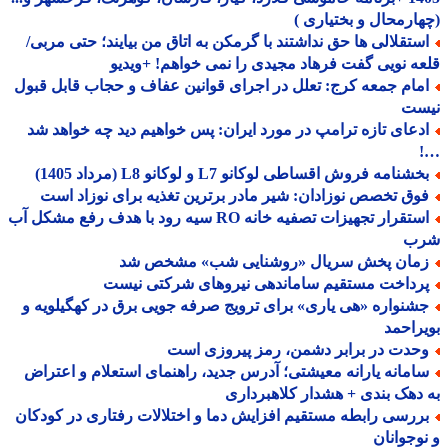
ارمحال و بختیاری )
ستقلالی ها حق نداشتند با گرمکن به اتاق من بیایند؛ حتی مربی/
ه نویی گفت فرهاد مجیدی را نمی خواهم! +ویدیو
مام جمعه کرج: تعلل در اجرای قوانین عفاف و حجاب قابل قبول
ست
دعای تازه ترامپ در مورد ایران: پس خواهیم دید چه خواهد شد
شنامه فروش اقساطی لوکانو L7 و لوکانو L8 (مرداد 1405)
وق تخصص نوزادان: شیر مادر برترین تغذیه برای نوزاد است
استقرار تجهیزات تصفیه خانه RO سیه رود با هدف رفع مشکل آب
ب
مان پخش سریال «روشنایی شب» مشخص شد
رداخت مستقیم ساماندهی نیروهای شرکتی نیست
شنواره «هی یاری» برای ترویج صرفه جویی برق در کهگیلویه و
راحمد
حدت در برابر دشمن، رمز پیروزی است
امانه یارانه معیشتی؛ آدرس جدید، راهنمای استعلام و اعتراض
دهک بندی + هشدار کلاهبرداری
ررسی رابطه مستقیم افزایش دما و اختلالات رفتاری در کودکان
وجوانان