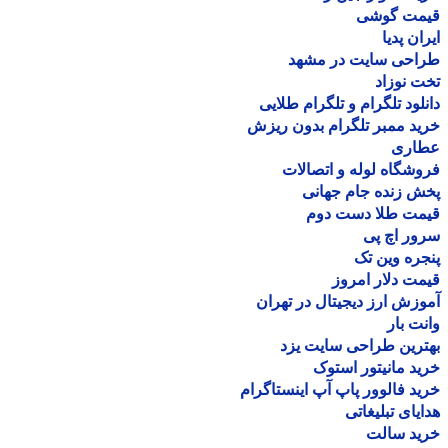
مت گوشی
ان پدیا
احی سایت در مشهد
 نوزاد
لود تلگرام و تلگرام طلایی
د ممبر تلگرام بدون ریزش
اری
شگاه لوله و اتصالات
 زنده جام جهانی
مت طلا دست دوم
ر اچ پی
ره وین تک
ت دلار امروز
زش ارز دیجیتال در تهران
ت بار
رین طراحی سایت یزد
د مانیتور استوک
د فالوور پاپ آپ اینستاگرام
یای تبلیغاتی
ید سالت