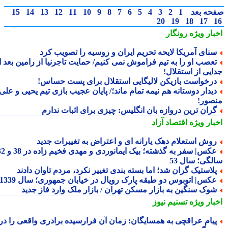
حه بعد
1
2
3
4
5
6
7
8
9
10
11
12
13
14
15
20
19
18
17
بار ویژه
رونگار
نای آمریکا لایحه تحریم ایران و روسیه را تصویب کرد
عصب او را به تیم فراموش نمی کنیم/ حمایت تاجرنیا از رامین بعد از
ایی از استقلال!
رخواست بازیکن لالیگایی استقلال برای پست حساس!
یدار دوستانه هم نیمه تمام ماند؛/ پایان عجیب بازی تیم یحیی و علی
صور!
ران ترین دروازه بان انگلیس: چیزی برای اثبات ندارم
بار ویژه
اقتصاد آزاد
وش استعلام دهک یارانه ای و اعتراض به تغییرات جدید
عکس| سفر به گذشته؛ بیک ایمانوردی و مهدی فخیم زاده در 38 و 32
لگی؛ سال 53
لاستیک گران شد؛ اما بسته بندی تغییر نکرد، مردم تاوان دادند
کس| اتوبوس دو طبقه پارک رویال در خیابان جمهوری؛ سال 1339
وک سنگین به بازار مسکن تهران / بازار ملک وارد فاز جدید
بار ویژه
تسنیم نیوز
یام عراقچی به همسایگان: زمان آن فرارسیده برادری واقعی را در