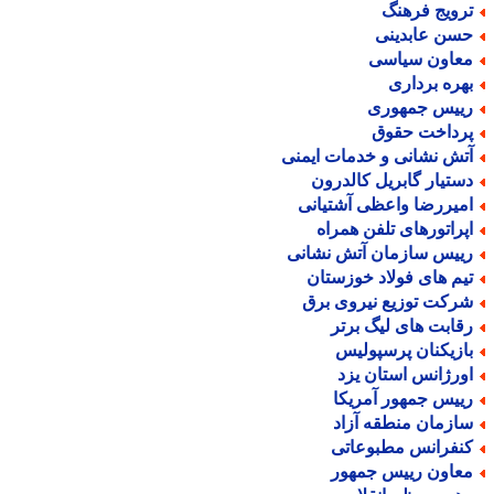
رویج فرهنگ
سن عابدینی
عاون سیاسی
هره برداری
ییس جمهوری
رداخت حقوق
تش نشانی و خدمات ایمنی
ستیار گابریل کالدرون
میررضا واعظی آشتیانی
پراتورهای تلفن همراه
ییس سازمان آتش نشانی
یم های فولاد خوزستان
رکت توزیع نیروی برق
قابت های لیگ برتر
ازیکنان پرسپولیس
ورژانس استان یزد
ییس جمهور آمریکا
ازمان منطقه آزاد
نفرانس مطبوعاتی
عاون رییس جمهور