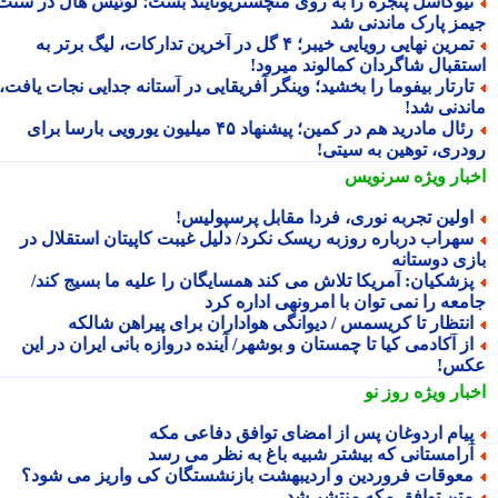
یوکاسل پنجره را به روی منچستریونایتد بست؛ لوئیس هال در سنت
مز پارک ماندنی شد
تمرین نهایی رویایی خیبر؛ ۴ گل در آخرین تدارکات، لیگ برتر به
تقبال شاگردان کمالوند میرود!
ارتار بیفوما را بخشید؛ وینگر آفریقایی در آستانه جدایی نجات یافت،
ندنی شد!
رئال مادرید هم در کمین؛ پیشنهاد ۴۵ میلیون یورویی بارسا برای
دری، توهین به سیتی!
بار ویژه
سرنویس
ولین تجربه نوری، فردا مقابل پرسپولیس!
هراب درباره روزبه ریسک نکرد/ دلیل غیبت کاپیتان استقلال در
زی دوستانه
زشکیان: آمریکا تلاش می کند همسایگان را علیه ما بسیج کند/
معه را نمی توان با امرونهی اداره کرد
نتظار تا کریسمس / دیوانگی هواداران برای پیراهن شالکه
ز آکادمی کیا تا چمستان و بوشهر/ آینده دروازه بانی ایران در این
س!
بار ویژه
روز نو
یام اردوغان پس از امضای توافق دفاعی مکه
رامستانی که بیشتر شبیه باغ به نظر می رسد
عوقات فروردین و اردیبهشت بازنشستگان کی واریز می شود؟
تن توافق مکه منتشر شد