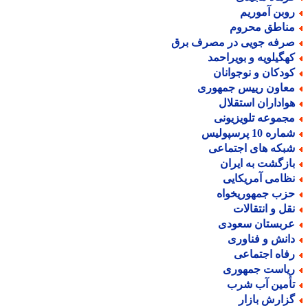
وبن آموریم
ناطق محروم
رفه جویی در مصرف برق
هگیلویه و بویراحمد
ودکان و نوجوانان
عاون رییس جمهوری
واداران استقلال
جموعه تلویزیونی
اره 10 پرسپولیس
بکه های اجتماعی
ازگشت به ایران
ظامی آمریکایی
زب جمهوریخواه
قل و انتقالات
ربستان سعودی
انش و فناوری
فاه اجتماعی
یاست جمهوری
أمین آب شرب
زارش بازار