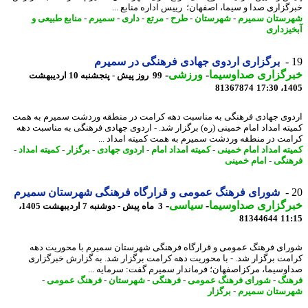
گزاری صدا و سیما، اصفهان؛ رییس اداره منابع ...
ستان سمیرم
-
شهرستان
-
طرح
-
مرتع
-
داری
-
سمیرم
-
منابع طبیعی و
یزداری
برگزاری اردوی جهادی فرهنگی در سمیرم
رگزاری صداوسیما
-
ورزشی
-
99 روز پیش - پنجشنبه 10 اردیبهشت
81367874
1405
وی جهادی فرهنگی به مناسبت دهه کرامت در منطقه وردشت سمیرم به همت
ته امداد امام خمینی (ره) برگزار شد. - اردوی جهادی فرهنگی به مناسبت دهه
مت در منطقه وردشت سمیرم به همت کمیته امداد ...
ته امداد امام خمینی
-
کمیته امداد امام
-
اردوی جهادی
-
برگزار
-
کمیته امداد
-
نگی
-
امام خمینی
شورای فرهنگ عمومی و قرارگاه فرهنگی شهرستان سمیرم
رگزاری صداوسیما
-
سیاسی
-
3 ماه پیش - دوشنبه 7 اردیبهشت 1405،
81344644
11
ای فرهنگ عمومی و قرارگاه فرهنگی شهرستان سمیرم با محوریت دهه
مت برگزار شد. - با محوریت دهه کرامت برگزار شد. به گزارش خبرگزاری
وسیما، مرکزاصفهان؛ فرماندار سمیرم گفت: سرمایه ...
نگ
-
شورای فرهنگ عمومی
-
فرهنگی
-
شهرستان
-
فرهنگ عمومی
-
ستان سمیرم
-
برگزار