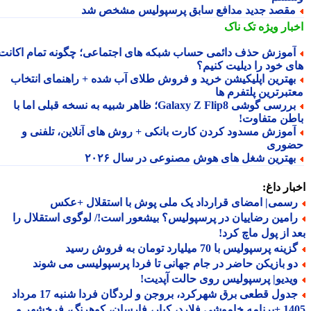
قصد جدید مدافع سابق پرسپولیس مشخص شد
بار ویژه
تک ناک
موزش حذف دائمی حساب شبکه های اجتماعی؛ چگونه تمام اکانت
ی خود را دیلیت کنیم؟
هترین اپلیکیشن خرید و فروش طلای آب شده + راهنمای انتخاب
تبرترین پلتفرم ها
بررسی گوشی Galaxy Z Flip8؛ ظاهر شبیه به نسخه قبلی اما با
طن متفاوت!
موزش مسدود کردن کارت بانکی + روش های آنلاین، تلفنی و
وری
هترین شغل های هوش مصنوعی در سال ۲۰۲۶
ار داغ:
سمی| امضای قرارداد یک ملی پوش با استقلال +عکس
امین رضاییان در پرسپولیس؟ بیشعور است!/ لوگوی استقلال را
 از پول ماچ کرد!
ینه پرسپولیس با 70 میلیارد تومان به فروش رسید
و بازیکن حاضر در جام جهانی تا فردا پرسپولیسی می شوند
یدیو| پرسپولیس روی حالت آپدیت!
جدول قطعی برق شهرکرد، بروجن و لردگان فردا شنبه 17 مرداد
1405 +برنامه خاموشی فلارد، کیار، فارسان، کوهرنگ، فرخشهر و...