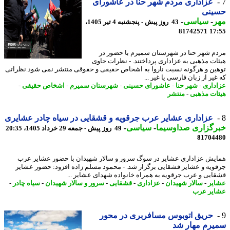
عزاداری مردم شهر حنا در عاشورای
ینی
ر
-
سیاسی
-
43 روز پیش - پنجشنبه 4 تیر 1405،
81742571
17
م شهر حنا در شهرستان سمیرم با حضور در
ات مذهبی به عزاداری پرداختند. - نظرات حاوی
ین و هرگونه نسبت ناروا به اشخاص حقیقی و حقوقی منتشر نمی شود.نظراتی
یر از زبان فارسی یا غیر ...
داری
-
شهر حنا
-
عاشورای حسینی
-
شهرستان سمیرم
-
اشخاص حقیقی
-
ات مذهبی
-
منتشر
عزاداری عشایر عرب جرقویه و قشقایی در سیاه چادر عشایری
رگزاری صداوسیما
-
سیاسی
-
49 روز پیش - جمعه 29 خرداد 1405، 20:35
81704
یش عزاداری عشایر در سوگ سرور و سالار شهیدان با حضور عشایر عرب
ویه و عشایر قشقایی برگزار شد. - محمود مسلم زاده افزود: حضور عشایر
ایی و عرب جرقویه به همراه خانواده شهدای عشایر ...
یر
-
سالار شهیدان
-
عزاداری
-
قشقایی
-
سرور و سالار شهیدان
-
سیاه چادر
-
یر عرب
حریق اتوبوس مسافربری در محور
یرم مهار شد