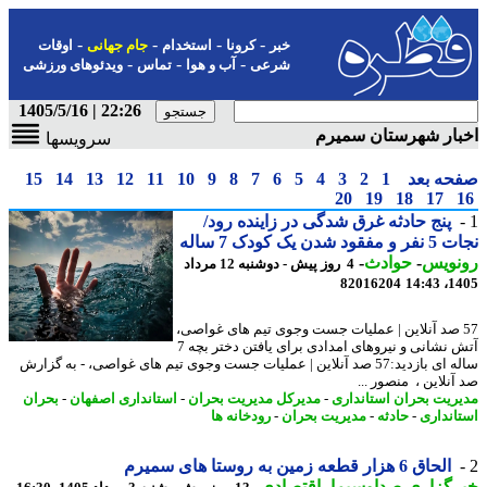
-
-
-
-
خبر
کرونا
استخدام
جام جهانی
اوقات
-
-
-
شرعی
آب و هوا
تماس
ویدئوهای ورزشی
22:26 | 1405/5/16
ار شهرستان سمیرم
سرویسها
حه بعد
1
2
3
4
5
6
7
8
9
10
11
12
13
14
15
20
19
18
17
پنج حادثه غرق شدگی در زاینده رود/
ود شدن یک کودک 7 ساله
نویس
-
حوادث
-
4 روز پیش - دوشنبه 12 مرداد
82016204
1405
5 صد آنلاین | عملیات جست وجوی تیم های غواصی،
آتش نشانی و نیروهای امدادی برای یافتن دختر بچه 7
ساله ای بازدید:57 صد آنلاین | عملیات جست وجوی تیم های غواصی، - به گزارش
نلاین ، منصور ...
ریت بحران استانداری
-
مدیرکل مدیریت بحران
-
استانداری اصفهان
-
بحران
انداری
-
حادثه
-
مدیریت بحران
-
رودخانه ها
الحاق 6 هزار قطعه زمین به روستا های سمیرم
رگزاری صداوسیما
-
اقتصادی
-