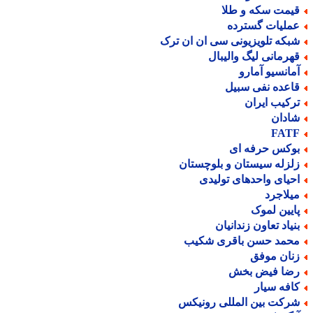
یمت سکه و طلا
ملیات گسترده
بکه تلویزیونی سی ان ان ترک
هرمانی لیگ والیبال
مانسیو آمارو
اعده نفی سبیل
رکیب ایران
ادان
FAT
وکس حرفه ای
لزله سیستان و بلوچستان
حیای واحدهای تولیدی
یلاجرد
ایین لموک
نیاد تعاون زندانیان
حمد حسن باقری شکیب
نان موفق
ضا فیض بخش
افه سیار
رکت بین المللی رونیکس