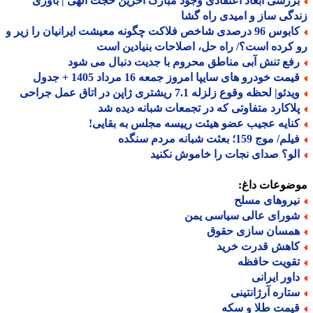
ررسی ابعاد اعتقادی وجود مبارک آخرین حجت الهی | باوری
گی ساز و امیدی راه گشا
کابوس 96 درصدی شاخص فلاکت چگونه معیشت ایرانیان را زیر و
کرده است؟/ راه حل، اصلاحات بنیادین است
فع تنش آبی مناطق محروم با جدیت دنبال می شود
مت خودرو های سایپا امروز جمعه 16 مرداد 1405 + جدول
دئو| لحظه وقوع زلزله 7.1 ریشتری ژاپن در اتاق عمل جراحی
لاکارد متفاوتی که در تجمعات شبانه دیده شد
نایه عجیب عضو هیئت رییسه مجلس به بقایی!
م/ موج 159؛ بعثت شبانه مردم سنگده
لو؟ صدای نجات را خاموش نکنید
ضوعات داغ:
یروهای مسلح
ورای عالی سیاسی یمن
مسان سازی حقوق
اهش قدرت خرید
قویت حافظه
اور ایرانی
تاره آرژانتینی
یمت طلا و سکه