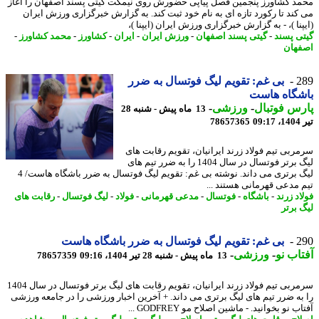
د کشاورز پنجمین فصل پیاپی حضورش روی نیمکت گیتی پسند اصفهان را آغاز
کند تا رکورد تازه ای به نام خود ثبت کند. به گزارش خبرگزاری ورزش ایران
نا )، - به گزارش خبرگزاری ورزش ایران (ایپنا )،
ی پسند
-
گیتی پسند اصفهان
-
ورزش ایران
-
ایران
-
کشاورز
-
محمد کشاورز
-
هان
2
بی غم: تقویم لیگ فوتسال به ضرر
شگاه هاست
س فوتبال
-
ورزشی
-
13 ماه پیش - شنبه 28
0
78657365
ربی تیم فولاد زرند ایرانیان، تقویم رقابت های
لیگ برتر فوتسال در سال 1404 را به ضرر تیم های
لیگ برتری می داند. نوشته بی غم: تقویم لیگ فوتسال به ضرر باشگاه هاست/ 4
 مدعی قهرمانی هستند ...
د زرند
-
باشگاه
-
فوتسال
-
مدعی قهرمانی
-
فولاد
-
لیگ فوتسال
-
رقابت های
 برتر
2
بی غم: تقویم لیگ فوتسال به ضرر باشگاه هاست
اب نو
-
ورزشی
-
13 ماه پیش - شنبه 28 تیر 1404، 09:16
78657359
سرمربی تیم فولاد زرند ایرانیان، تقویم رقابت های لیگ برتر فوتسال در سال 1404
به ضرر تیم های لیگ برتری می داند. + آخرین اخبار ورزشی را در جامعه ورزشی
ب نو بخوانید. - ماشین اصلاح مو GODFREY ...