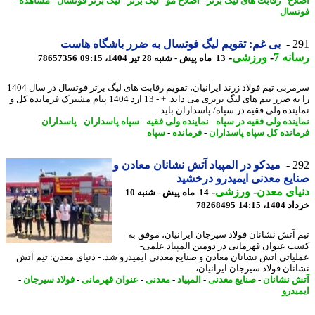
اح
-
رقابت های لیگ برتر
-
اصلاح مو
-
لیگ برتر
-
لیگ برتر فوتسال
-
مشاهده
-
سال
2
بی غم: تقویم لیگ فوتسال به ضرر باشگاه هاست
نه 7
-
ورزشی
-
13 ماه پیش - شنبه 28 تیر 1404، 09:15
78657356
سرمربی تیم فولاد زرند ایرانیان، تقویم رقابت های لیگ برتر فوتسال در سال 1404
را به ضرر تیم های لیگ برتری می داند. + - 13 ارد 1404 پیام مشترک فرمانده کل و
نده ولی فقیه در سپاه/ پاسداران باید ...
ینده ولی فقیه در سپاه
-
نماینده ولی فقیه
-
سپاه پاسداران
-
پاسداران
-
انده کل سپاه پاسداران
-
فرمانده
-
سپاه
2
میدکو در المپیاد آتش نشانان معادن و
یع معدنی ایمیدرو درخشید
ای معدن
-
ورزشی
-
14 ماه پیش - شنبه 10
14، 14:15
78268495
 آتش نشانان فولاد سیرجان ایرانیان، موفق به
 عنوان قهرمانی در دومین المپیاد علمی-
یاتی آتش نشانان معادن و صنایع معدنی ایمیدرو شد. - دنیای معدن: تیم آتش
نان فولاد سیرجان ایرانیان،
 نشانان
-
صنایع معدنی
-
المپیاد
-
معدنی
-
عنوان قهرمانی
-
فولاد سیرجان
-
یدرو