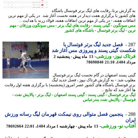
گزارش برنا، رقابت های لیگ برتر فوتسال باشگاه
 کشور با برگزاری هفت دیدار در هفته نخست آغاز شد. در یکی از مهم ترین
قات هفته، - در یکی از مهم ترین اتفاقات هفته، فولاد زرند با هدایت ...
 سونگون
-
گیتی پسند
-
رقابت های لیگ برتر
-
مس سونگون ورزقان
-
مهم
ن
-
لیگ برتر فوتسال
-
باشگاه های کشور
2
فصل جدید لیگ برتر فوتسال با
ست گیتی پسند و پیروزی مس آغاز شد
اک نیوز
-
ورزشی
-
13 ماه پیش - پنجشنبه 2
1، 21:10
78698840
ی پسند اصفهان در گام نخست لیگ برتر فوتسال
وب شد. - به گزارش فرتاک نیوز ، فصل جدید لیگ
ر فوتسال باشگاه های کشور عصر امروز (پنجشنبه) با برگزاری هفته اول رقابت
غاز شد که نتایج ...
 برتر فوتسال
-
گیتی پسند
-
گیتی پسند اصفهان
-
لیگ برتر
-
پالایش نفت
-
سال
-
پالایش نفت بندرعباس
2
پنجمین فصل متوالی روی نیمکت قهرمان لیگ رسانه ورزش
ان
اب نو
-
ورزشی
-
13 ماه پیش - چهارشنبه 1 مرداد 1404، 22:01
78692664