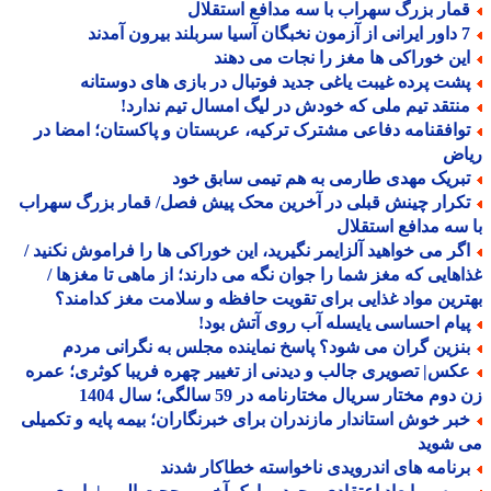
مار بزرگ سهراب با سه مدافع استقلال
 سربلند بیرون آمدند
ین خوراکی ها مغز را نجات می دهند
شت پرده غیبت یاغی جدید فوتبال در بازی های دوستانه
نتقد تیم ملی که خودش در لیگ امسال تیم ندارد!
وافقنامه دفاعی مشترک ترکیه، عربستان و پاکستان؛ امضا در
اض
بریک مهدی طارمی به هم تیمی سابق خود
کرار چینش قبلی در آخرین محک پیش فصل/ قمار بزرگ سهراب
سه مدافع استقلال
گر می خواهید آلزایمر نگیرید، این خوراکی ها را فراموش نکنید /
هایی که مغز شما را جوان نگه می دارند؛ از ماهی تا مغزها /
رین مواد غذایی برای تقویت حافظه و سلامت مغز کدامند؟
یام احساسی یایسله آب روی آتش بود!
نزین گران می شود؟ پاسخ نماینده مجلس به نگرانی مردم
کس| تصویری جالب و دیدنی از تغییر چهره فریبا کوثری؛ عمره
وم مختار سریال مختارنامه در 59 سالگی؛ سال 1404
بر خوش استاندار مازندران برای خبرنگاران؛ بیمه پایه و تکمیلی
 شوید
رنامه های اندرویدی ناخواسته خطاکار شدند