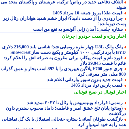
ئتلاف دفاعی جدید در ریاض؛ ترکیه، عربستان و پاکستان متحد می
ند
یمت طلا امروز جمعه 16 مرداد 1405
را رودری را از دست دادید؟/ ابراز خشم شدید هواداران رئال زیر
ت دیومانده!
تاره چلسی: آمدن ژابی آلونسو به نفع من است
بار ویژه
و قیمت خودرو | چرخان
یانگ وانگ U8L چهار نفره رونمایی شد؛ شاسی بلند 216,000 دلاری
۱ کیلومتر و پکیج دست ساز Snowcrest
ورد نام و قیمت پیکاپ برقی مقرون به صرفه اش را اعلام کرد:
 با قیمت 29,945 دلار
چری جتور F700 پلاگین هیبریدی را با 892 اسب بخار و عمق گذرآب
 معرفی کرد
یمت جدید بنزین سوپر وارداتی اعلام شد
یمت پارس نوآ، مرداد 1405
بار فوتبال در صبح فوتبالی
سمی؛ قرارداد وینیسیوس با رئال تا ۲۰۳۲ تمدید شد
ویدئو) پایان تلخ عشق امیر و فاطمه؛ داماد محبوب سندرم داون
گذشت
ازگشت طوفان آسانی؛ ستاره جنجالی استقلال با یک گل تماشایی
ه را به خود امیدوار کرد