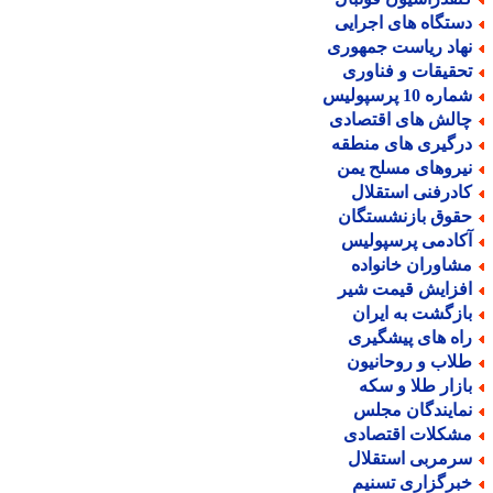
ستگاه های اجرایی
هاد ریاست جمهوری
حقیقات و فناوری
اره 10 پرسپولیس
الش های اقتصادی
رگیری های منطقه
یروهای مسلح یمن
ادرفنی استقلال
قوق بازنشستگان
کادمی پرسپولیس
شاوران خانواده
فزایش قیمت شیر
ازگشت به ایران
اه های پیشگیری
لاب و روحانیون
ازار طلا و سکه
مایندگان مجلس
شکلات اقتصادی
رمربی استقلال
برگزاری تسنیم