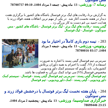
نه 7
-
ورزشی
-
13 ماه پیش - جمعه 3 مرداد 1404، 09:10
78700757
گزارش برنا، رقابت های لیگ برتر فوتسال باشگاه های کشور با برگزاری هفت
ار در هفته نخست آغاز شد. در یکی از مهم ترین اتفاقات هفته، فولاد زرند با
یت حمید بی غم دست به کار بزرگی زد ...
ی پسند
-
رقابت های لیگ برتر
-
لیگ برتر فوتسال
-
باشگاه های کشور
-
مس
گون
-
فوتسال
-
لیگ فوتسال
2
نیمه دوم بازی کاملاً در اختیار ما بود
نویس
-
ورزشی
-
13 ماه پیش - جمعه 3 مرداد
78700016
1404
ربی تیم فوتسال گیتی پسند با اشاره به ضرورت
استفاده از VS، گفت:با احترام به همه داوران پرتلاش
رمان، باید بگویم که سیستم کمک داور ویدیویی
سال (VS) می تواند کمک بزرگی به قضاوت ها باشد.
 فوتسال گیتی پسند
-
سرمربی تیم فوتسال گیتی پسند
-
فوتسال
-
سیستم کمک
ر ویدیویی
-
گیتی پسند
-
کمک داور ویدیویی
-
تیم فوتسال
2
پایان هفته نخست لیگ برتر فوتسال با درخشش فولاد زرند و
 سونگون
رگزاری صداوسیما
-
ورزشی
-
13 ماه پیش - پنجشنبه 2 مرداد 1404،
78699446
23