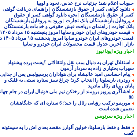
وبات اعلام شد؛ جزئیات نرخ عدس، نخود و لوبیا
انلود گواهی کسر از حقوق بازنشستگان | راهنمای دریافت گواهی
ر از حقوق بازنشستگان | نحوه دانلود گواهی کسر از حقوق
روفایل بازنشستگان بانک تجارت | ورود به پروفایل بازنشستگان
نک تجارت | راهنمای دریافت فیش حقوقی و خدمات بازنشستگان
قیمت خودروهای ایران خودرو سایپا امروز پنجشنبه ۱۵ مرداد ۱۴۰۵ |
قیمت خودروهای ایران خودرو سایپا امروز پنجشنبه ۱۵ مرداد ۱۴۰۵ در
زار | آخرین جدول قیمت محصولات ایران خودرو و سایپا
بار ویژه
ایونا نیوز
ستقلال تهران به دنبال بمب نقل وانتقالاتی ؟پشت پرده پیشنهاد
راب بختیاری زاده به سردار آزمون
یام احساسی امید عالیشاه برای هواداران پرسپولیس پس از جدایی
ودری بارسلونا را انتخاب کرد؛ چراغ سبز ستاره سیتی به فلیک و
یان رویای رئال مادرید
فشاگری پرویز برومند از رختکن تیم ملی فوتبال ایران در جام جهانی
مورینیو ترکیب رؤیایی رئال را چید؛ 6 ستاره ای که جایگاهشان
مین شده است
بار ویژه
سرنویس
قط و فقط بارسلونا/ خولین آلوارز مقصد بعدی اش را به سیمئونه
ت