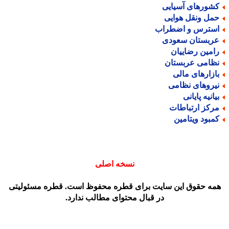
شورهای آسیایی
مل ونقل هوایی
سترس و اضطراب
ربستان سعودی
امین رضاییان
ظامی عربستان
ازارهای مالی
یروهای نظامی
یانیه پایانی
رکز ارتباطات
مبود ویتامین
نسخه اصلی
مه حقوق این سایت برای قطره محفوظ است. قطره مسئولیتی
در قبال محتوای مطالب ندارد.