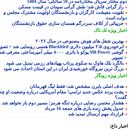
 مختار سریال مختارنامه در 59 سالگی؛ سال 1404
از گرانی فاش شد/ نقش گرانی سیمان در قیمت مسکن
قویت معیشت کارگران و بازنشستگان اولویت مشترک مجلس و
لت است
زییاتی از کلاف سردرگم همسان سازی حقوق بازنشستگان
بار ویژه
تک ناک
هترین شغل های هوش مصنوعی در سال ۲۰۲۶
رخودروی ۲.۵ میلیون دلاری Blackbird هنسی رونمایی شد + تصویر
گوشی M8 Power پوکو با باتری ۸۰۰۰ میلی آمپرساعتی معرفی شد
تصویر
الگرد بلک هاوک به سکوی پرتاب پهپادهای رزمی تبدیل می شود
زرگ ترین نیروگاه خورشیدی ایران در این استان احداث می شود
بار ویژه
رونگار
دف اصلی بایرن مشخص شد: فقط لیگ قهرمانان
شت پرده عکس جدید ترامپ؛ مقام آمریکایی درباره وضعیت او چه
ت؟
شدار محسن رضایی درباره تنگه هرمز؛ مسیر دوم باز نخواهد شد
دول پخش زنده بازی های جمعه 16 مرداد
رارداد مهم آرسنال تمدید شد
ار داغ: