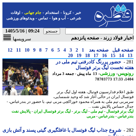
-
-
-
-
خبر
کرونا
استخدام
جام جهانی
اوقات
-
-
-
شرعی
آب و هوا
تماس
ویدئوهای ورزشی
09:24 | 1405/5/16
ار فولاد زرند - صفحه پانزدهم
سرویسها
حه قبل
صفحه بعد
1
2
3
4
5
6
7
8
9
10
11
12
20
19
18
17
16
15
14
2
حضور پررنگ کادرفنی تیم ملی در
ه نخست لیگ برتر فوتسال
نویس
-
ورزشی
-
13 ماه پیش - جمعه 3 مرداد
78703773
1404
 اعلام فدارسیون فوتبال، هفته اول لیگ برتر
سال ایران در حالی آغاز شد که وحید شمسایی،
ربی تیم ملی به همراه محمود خوراکچی مربی تیم، با حضور در بندرعباس، -
ل حساس پالایش نفت ...
 برتر فوتسال
-
تیم ملی
-
لیگ برتر
-
لیگ برتر فوتسال ایران
-
پالایش نفت
رعباس
-
بندرعباس
-
مربی
2
شروع جذاب لیگ فوتسال با غافلگیری گیتی پسند و آتش بازی
 سونگون