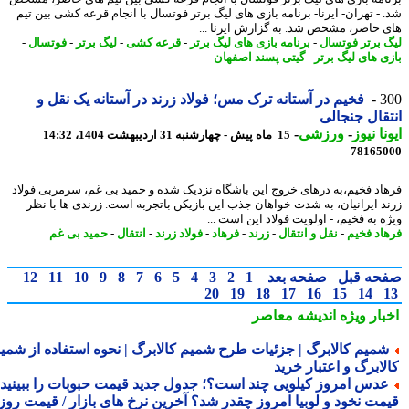
 - تهران- ایرنا- برنامه بازی های لیگ برتر فوتسال با انجام قرعه کشی بین تیم
 حاضر، مشخص شد. به گزارش ایرنا ...
 برتر فوتسال
-
برنامه بازی های لیگ برتر
-
قرعه کشی
-
لیگ برتر
-
فوتسال
-
ی های لیگ برتر
-
گیتی پسند اصفهان
3
فخیم در آستانه ترک مس؛ فولاد زرند در آستانه یک نقل و
قال جنجالی
نا نیوز
-
ورزشی
-
15 ماه پیش - چهارشنبه 31 اردیبهشت 1404، 14:32
78165
اد فخیم،به درهای خروج این باشگاه نزدیک شده و حمید بی غم، سرمربی فولاد
د ایرانیان، به شدت خواهان جذب این بازیکن باتجربه است. زرندی ها با نظر
 به فخیم، - اولویت فولاد این است ...
اد فخیم
-
نقل و انتقال
-
زرند
-
فرهاد
-
فولاد زرند
-
انتقال
-
حمید بی غم
حه قبل
صفحه بعد
1
2
3
4
5
6
7
8
9
10
11
12
20
19
18
17
16
15
14
بار ویژه
اندیشه معاصر
میم کالابرگ | جزئیات طرح شمیم کالابرگ | نحوه استفاده از شمیم
لابرگ و اعتبار خرید
دس امروز کیلویی چند است؟؛ جدول جدید قیمت حبوبات را ببینید /
مت نخود و لوبیا امروز چقدر شد؟ آخرین نرخ های بازار / قیمت روز