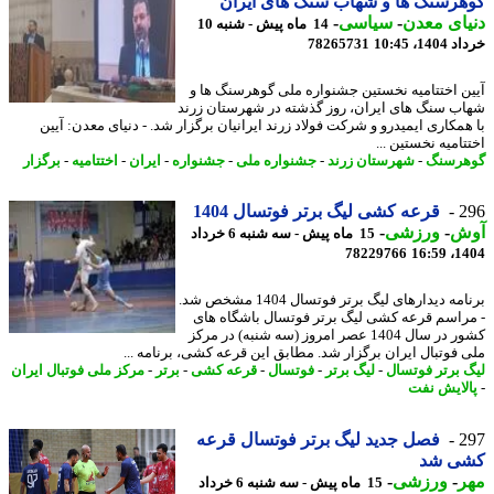
رسنگ ها و شهاب سنگ های ایران
ای معدن
-
سیاسی
-
14 ماه پیش - شنبه 10
14، 10:45
78265731
ن اختتامیه نخستین جشنواره ملی گوهرسنگ ها و
ب سنگ های ایران، روز گذشته در شهرستان زرند
همکاری ایمیدرو و شرکت فولاد زرند ایرانیان برگزار شد. - دنیای معدن: آیین
امیه نخستین ...
رسنگ
-
شهرستان زرند
-
جشنواره ملی
-
جشنواره
-
ایران
-
اختتامیه
-
برگزار
2
قرعه کشی لیگ برتر فوتسال 1404
ش
-
ورزشی
-
15 ماه پیش - سه شنبه 6 خرداد
78229766
1404
برنامه دیدارهای لیگ برتر فوتسال 1404 مشخص شد.
راسم قرعه کشی لیگ برتر فوتسال باشگاه های
کشور در سال 1404 عصر امروز (سه شنبه) در مرکز
 فوتبال ایران برگزار شد. مطابق این قرعه کشی، برنامه ...
 برتر فوتسال
-
لیگ برتر
-
فوتسال
-
قرعه کشی
-
برتر
-
مرکز ملی فوتبال ایران
لایش نفت
2
فصل جدید لیگ برتر فوتسال قرعه
ی شد
ر
-
ورزشی
-
15 ماه پیش - سه شنبه 6 خرداد