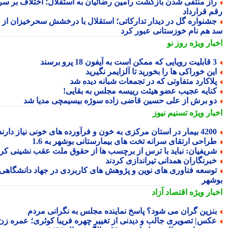
از منتفی شدن بازگشت رامین رضائیان به استقلال؛ اختلاف بر سر
م قرارداد
شنواره گل در دیدار تدارکاتی؛ استقلال با درخشش سحرخیزان از
 هم نام خوزستانی عبور کرد
بار ویژه
روز نو
یی که ممکن است به آیفون 18 پرو برسند
ین خوراکی ها را بخورید تا آلزایمر نگیرید
لاکارد متفاوتی که در تجمعات شبانه دیده شد
نایه عجیب عضو هیئت رییسه مجلس به بقایی!
و برش از علی حسین قاضی زاده سوژه بیسیمچی مدیا شد
بار ویژه
تسنیم نیوز
 بیمار در استان مرکزی به خون و فرآورده های خونی نیاز دارند
راحی ارتقای سرانه تخت های بیمارستانی بوشهر به 1.6
ریفیان: نباید با ترس از برچسب ها از حقوق ملت عقب نشینی کرد
برنگاران همدانی تیراندازی کردند
وسعه فناوری های نوین و پژوهش های کاربردی در جهاد دانشگاهی
شهر
بار ویژه
اقتصاد آزاد
نزین گران می شود؟ پاسخ نماینده مجلس به نگرانی مردم
کس| تصویری جالب و دیدنی از تغییر چهره فریبا کوثری؛ عمره زن