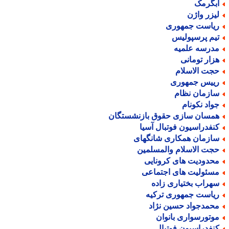
بگرمک
یزر واژن
یاست جمهوری
یم پرسپولیس
درسه علمیه
زار تومانی
جت الاسلام
ییس جمهوری
ازمان نظام
واد نکونام
مسان سازی حقوق بازنشستگان
نفدراسیون فوتبال آسیا
ازمان همکاری شانگهای
جت الاسلام والمسلمین
حدودیت های کرونایی
سئولیت های اجتماعی
هراب بختیاری زاده
یاست جمهوری ترکیه
حمدجواد حسین نژاد
وتورسواری بانوان
نفدراسیون فوتبال