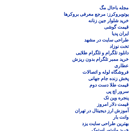
ه باحال مگ
وبروکرز: مرجع معرفی بروکرها
د شلوار جین زنانه
مت گوشی
ان پدیا
احی سایت در مشهد
 نوزاد
لود تلگرام و تلگرام طلایی
د ممبر تلگرام بدون ریزش
اری
شگاه لوله و اتصالات
 زنده جام جهانی
مت طلا دست دوم
ر اچ پی
ره وین تک
ت دلار امروز
زش ارز دیجیتال در تهران
ت بار
رین طراحی سایت یزد
د مانیتور استوک