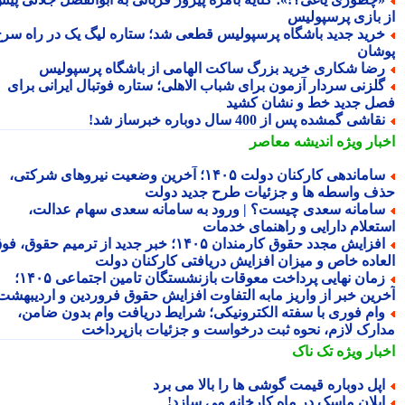
 بازی پرسپولیس
رید جدید باشگاه پرسپولیس قطعی شد؛ ستاره لیگ یک در راه سرخ
شان
ضا شکاری خرید بزرگ ساکت الهامی از باشگاه پرسپولیس
لزنی سردار آزمون برای شباب الاهلی؛ ستاره فوتبال ایرانی برای
ل جدید خط و نشان کشید
قاشی گمشده پس از 400 سال دوباره خبرساز شد!
بار ویژه
اندیشه معاصر
ساماندهی کارکنان دولت ۱۴۰۵؛ آخرین وضعیت نیروهای شرکتی،
ف واسطه ها و جزئیات طرح جدید دولت
امانه سعدی چیست؟ | ورود به سامانه سعدی سهام عدالت،
تعلام دارایی و راهنمای خدمات
افزایش مجدد حقوق کارمندان ۱۴۰۵؛ خبر جدید از ترمیم حقوق، فوق
عاده خاص و میزان افزایش دریافتی کارکنان دولت
زمان نهایی پرداخت معوقات بازنشستگان تامین اجتماعی ۱۴۰۵؛
رین خبر از واریز مابه التفاوت افزایش حقوق فروردین و اردیبهشت
ام فوری با سفته الکترونیکی؛ شرایط دریافت وام بدون ضامن،
ارک لازم، نحوه ثبت درخواست و جزئیات بازپرداخت
بار ویژه
تک ناک
پل دوباره قیمت گوشی ها را بالا می برد
یلان ماسک در ماه کارخانه می سازد!