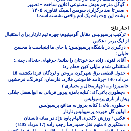
وگل مترجم هوش مصنوعی آفلاین ساخت + تصویر
فر تا صد برگزاری سومین المپیک فناوری ۱۴۰۵
شت این چت بات یک آدم واقعی نشسته است!
ار داغ:
رکیب پرسپولیس مقابل آلومینیوم/ چهره تیم تارتار برای استقبال
لیگ برتر +عکس
رگیری در باشگاه پرسپولیس؛ یا جای ما اینجاست یا محسن
لی!
قای فنونی زاده حد خودتان را بدانید/ حرفهای جنجالی چینی:
قلالی شدم مایلی کهن خطم زد!
جدول قطعی برق شهرکرد، بروجن و لردگان فردا یکشنبه 18
مرداد 1405 +برنامه خاموشی فلارد، فارسان، کوهرنگ، فرخشهر،
میرزا و... (چهارمحال و بختیاری )
چطوری یاغی؟!»؛ کنایه بامزه پیروز قربانی به ابوالفضل جلالی
 از بازی پرسپولیس
طوری یاغی! کنایه پیروز به مدافع پرسپولیس
ولین گل خورده پرسپولیسِ تارتار
کس / ورزش لاکچری الهام پاوه نژاد در میانه تابستان
یری 4 متهم قتل حمیدرضا رجب زاده (17 مرداد 1405)
دول قطعی برق ساری، بابل، آمل و قائمشهر بابل فردا یکشنبه