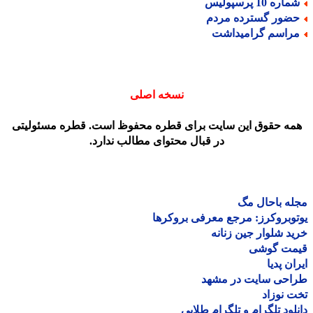
اره 10 پرسپولیس
ضور گسترده مردم
راسم گرامیداشت
نسخه اصلی
مه حقوق این سایت برای قطره محفوظ است. قطره مسئولیتی
در قبال محتوای مطالب ندارد.
ه باحال مگ
وبروکرز: مرجع معرفی بروکرها
د شلوار جین زنانه
مت گوشی
ان پدیا
احی سایت در مشهد
 نوزاد
لود تلگرام و تلگرام طلایی