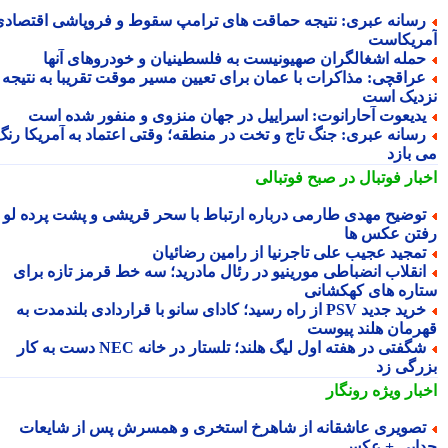
سانه عبری: نتیجه حماقت های ترامپ سقوط و فروپاشی اقتصادی
ریکاست
مله اشغالگران صهیونیست به فلسطینیان و خودروهای آنها
راقچی: مذاکرات با عمان برای تعیین مسیر موقت تقریبا به نتیجه
دیک است
دیعوت آحارانوت: اسراییل در جهان منزوی و منفور شده است
سانه عبری: جنگ تاج و تخت در منطقه؛ وقتی اعتماد به آمریکا رنگ
 بازد
بار فوتبال در صبح فوتبالی
وضیح مهدی طارمی درباره ارتباط با سحر قریشی و پشت پرده لو
تن عکس ها
مجید عجیب علی تاجرنیا از رامین رضائیان
نقلاب انضباطی مورینیو در رئال مادرید؛ سه خط قرمز تازه برای
اره های کهکشانی
خرید جدید PSV از راه رسید؛ کادای سانو با قراردادی بلندمدت به
رمان هلند پیوست
شگفتی در هفته اول لیگ هلند؛ تلستار در خانه NEC دست به کار
رگی زد
بار ویژه
رونگار
صویری عاشقانه از شاهرخ استخری و همسرش پس از شایعات
ایی + عکس