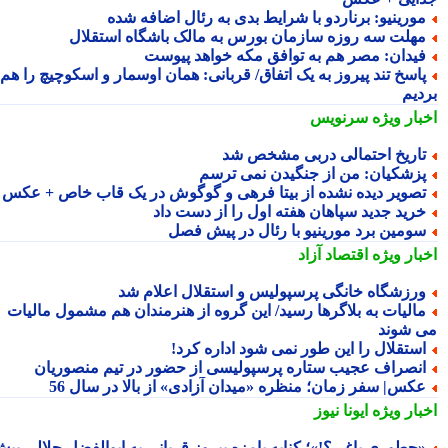
ورینیو: برناردو با شرایط بدی به رئال اضافه شده
هلت سه روزه سازمان بورس به مالک باشگاه استقلال
یدان: مصر هم به توافق مکه خواهد پیوست
اسخ تند پیروز به یک اتفاق/ قربانی: همان اوسمار و اسکوچیچ را هم
دیم
بار ویژه
سرنویس
اریخ احتمالی دربی مشخص شد
زشکیان: من از جنگیدن نمی ترسم
صویر دیده نشده از بیتا فرهی و گوگوش در یک قاب خاص + عکس
رید جدید سپاهان هفته اول را از دست داد
ومین برد مورینیو با رئال در پیش فصل
بار ویژه
اقتصاد آزاد
رزشگاه خانگی پرسپولیس و استقلال اعلام شد
الیات به بلاگرها رسید/ این گروه از هنرمندان هم مشمول مالیات
 شوند
ستقلال را این طور نمی شود اداره کرد!
نصراف عجیب ستاره پرسپولیسی از حضور در تیم منصوریان
کس| سفر زمان؛ منظره «میدان آزادی» از بالا در سال 56
بار ویژه
ایونا نیوز
چطوری یاغی؟!»؛ کنایه بامزه پیروز قربانی به ابوالفضل جلالی پیش