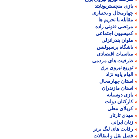
ازی منچستریونایتد
هارمحال و بختیاری
قابله با تحریم ها
رتضی فنونی زاده
میسیون اجتماعی
لوان بندرانزلی
اشگاه پرسپولیس
ناسبات اقتصادی
رفیت های مردمی
وزیع نیروی برق
لهام پاوه نژاد
ستان چهارمحال
ستان مازندران
ازی دوستانه
ارکنان دولت
ربلای معلی
هدی تارتار
نان ایرانی
قابت های لیگ برتر
صل نقل و انتقالات