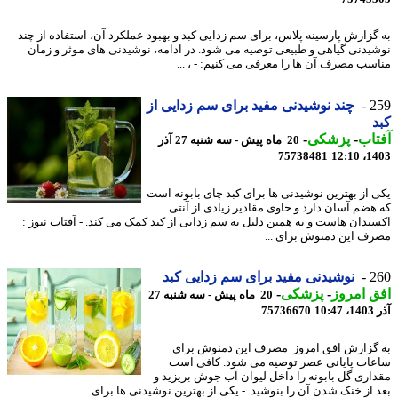
گزارش پارسینه پلاس، برای سم زدایی کبد و بهبود عملکرد آن، استفاده از چند
یدنی گیاهی و طبیعی توصیه می شود. در ادامه، نوشیدنی های موثر و زمان
سب مصرف آن ها را معرفی می کنیم: - ، ...
2
چند نوشیدنی مفید برای سم زدایی از
اب
-
پزشکی
-
20 ماه پیش - سه شنبه 27 آذر
75738481
1403
 از بهترین نوشیدنی ها برای کبد چای بابونه است
هضم آسان دارد و حاوی مقادیر زیادی از آنتی
یدان هاست و به همین دلیل به سم زدایی از کبد کمک می کند. - آفتاب نیوز :
ف این دمنوش برای ...
2
نوشیدنی مفید برای سم زدایی کبد
 امروز
-
پزشکی
-
20 ماه پیش - سه شنبه 27
10
75736670
گزارش افق امروز مصرف این دمنوش برای
ات پایانی عصر توصیه می شود. کافی است
اری گل بابونه را داخل لیوان آب جوش بریزید و
 از خنک شدن آن را بنوشید. - یکی از بهترین نوشیدنی ها برای ...