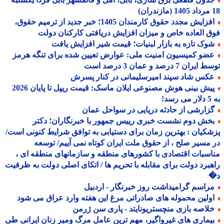
افزایش مجدد حقوق کارمندان 1405؛ خبر جدید از ترمیم حقوق،
 العاده خاص و میزان افزایش دریافتی کارکنان دولت
وک تازه به بازار لبنیات؛ قیمت شیر افزایش یافت
ضو کمیسیون امنیت ملی: عوارض تعیین شده برای تنگه هرمز
ران 7 درصد و عمان 3 درصد است
کس شاد سپند امیرسلیمانی در کنار پسرش
پیش بینی هوش مصنوعی ایلان ماسک: قیمت ریپل تا پایان 2026
!
زارشی از حادثه دریایی در سواحل عمان
خش دوم نشست خبری رییس جمهور با خبرنگاران؛ دکتر
کیان : بهترین زمان برای دستیابی به توافق شرایط کنونی است/
مسیر صلح ، از حقوق ملت ایران کوتاه نمی آییم/ توسعه
سبات اقتصادی با کشورهای منطقه و سازمانهای منطقه ای ،
برد دولت برای مقابله با تحریم ها / اتکای اصلی دولت به ظرفیت
راسم گرامیداشت روز خبرنگار - اردبیل
ولین محموله های صادراتی مرغ این هفته وارد عراق می شود
لاصه بازی منچستریونایتد - پاری سن ژرمن
یماری های غیرواگیر، مهم ترین عامل مرگ ومیر زنان ایرانی طی