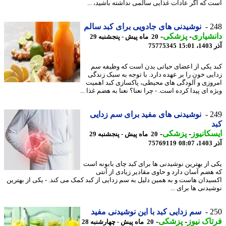
 که اگر عادات غذایی سالمی نداشته باشید، ...
2
نوشیدنی های جادویی برای کبد سالم
شیاری
-
پزشکی
-
20 ماه پیش - پنجشنبه 29
15
75775345
 یکی از اعضای حیاتی بدن است که وظیفه سم
یی خون را بر عهده دارد. با توجه به سبک زندگی
وزی و آلودگی های محیطی، پاکسازی کبد اهمیت
 ای پیدا کرده است. - چرا نعنا؟ نعنا به هضم غذا ...
2
نوشیدنی های مفید برای سم زدایی
کانیوز
-
پزشکی
-
20 ماه پیش - پنجشنبه 29
08
75769119
 از بهترین نوشیدنی ها برای کبد چای بابونه است
هضم آسان دارد و حاوی مقادیر زیادی از آنتی
یدان هاست و به همین دلیل به سم زدایی از کبد کمک می کند. - یکی از بهترین
یدنی ها برای ...
2
سم زدایی کبد با این نوشیدنی مفید
اک نیوز
-
پزشکی
-
20 ماه پیش - چهارشنبه 28