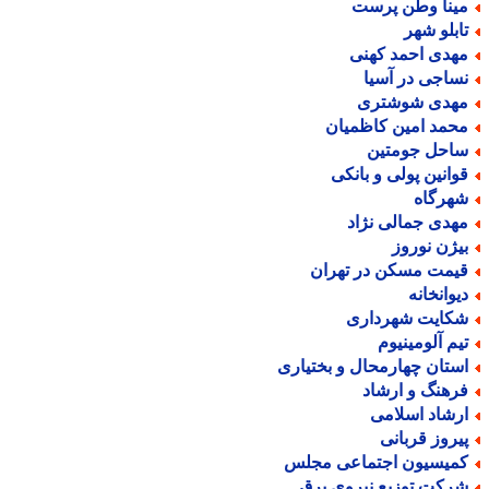
ینا وطن پرست
ابلو شهر
هدی احمد کهنی
ساجی در آسیا
هدی شوشتری
حمد امین کاظمیان
احل جومتین
وانین پولی و بانکی
هرگاه
هدی جمالی نژاد
یژن نوروز
یمت مسکن در تهران
یوانخانه
کایت شهرداری
یم آلومینیوم
ستان چهارمحال و بختیاری
رهنگ و ارشاد
رشاد اسلامی
یروز قربانی
میسیون اجتماعی مجلس
رکت توزیع نیروی برق