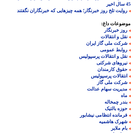
وایت تلخ روز خبرنگار؛ همه چیزهایی که خبرنگاران نگفتند
ضوعات داغ:
وز خبرنگار
قل و انتقالات
رکت ملی گاز ایران
وابط عمومی
قل و انتقالات پرسپولیس
یروهای شرکتی
قوق کارمندان
نتقالات پرسپولیس
رکت ملی گاز
دیریت سهام عدالت
اه
ندر چمخاله
وزه بالتیک
رمانده انتظامی نیشابور
هرک هاشمیه
ام ملایر