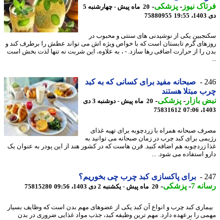
اک نیوز
-
پزشکی
-
20 ماه پیش - چهارشنبه 5
19
75880955
جبین یکی از نوشیدنی های سنتی و محبوب در
های گرم تابستان است که با خواص ویژه اش می تواند عطش را برطرف کند و
 را از حرارت اضافی رها سازد. - ، به علاوه، این شربت نه تنها لذت بخش است
2
صبحانه مفید برای کسانی که به کبد
 مبتلا هستند
 بازار
-
پزشکی
-
20 ماه پیش - دوشنبه 3 دی
75831612
1403
ف صبحانه همراه با زردچوبه برای تهیه غذای
می برای کبد چرب در زمان صبحانه می توانید به
 زردچوبه هم اضافه کنید. قرن هاست که در کشور هند از این پودر به عنوان یک
و استفاده می شود. ...
2
برای پاکسازی کبد چرب چی بخوریم؟
نه 7
-
پزشکی
-
20 ماه پیش - یکشنبه 2 دی 1403، 09:56
75815280
اری کبد چرب و انواع آن کبد یکی از عضوهای مهم بدن است که وظایف بسیار
ی را برعهده دارد. مهم ترین وظیفه کبد، جذب مواد غذایی ضروری در بدن