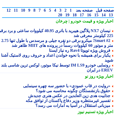
حه قبل
صفحه بعد
1
2
3
4
5
6
7
8
9
10
11
12
20
19
18
17
16
15
14
بار ویژه
و قیمت خودرو | چرخان
نیسان NX7 پلاگین هیبرید با باتری 40.95 کیلووات ساعتی و برد برقی
 معرفی شد
Smart #2؛ میکرو-برقی دو نفره جیلی و مرسدس با طول تنها 2.75
ور 60 کیلووات رسماً در پرونده های MIIT ظاهر شد
روش ویژه تویوتا Rav4 ره نیاز ایستا
کبار برای همیشه با نحوه خواندن اعداد و حروف روی لاستیک آشنا
ید
رونمایی خودرو IM LS9 توسط نیکا موتور، لوکس ترین شاسی بلند
 در ایران
بار ویژه
روز نو
روایت در قاب عمودی» با حضور سه چهره سینمایی
قوق بازنشستگان چگونه محاسبه می شود؟
ذابیت هدی زین العابدین در عکس هنری جدیدش
فسیر غیرمنتظره وزیر دفاع پاکستان از توافق مکه
یزبانی استقلال در آسیا به امارات می رسد؟
بار ویژه
تسنیم نیوز