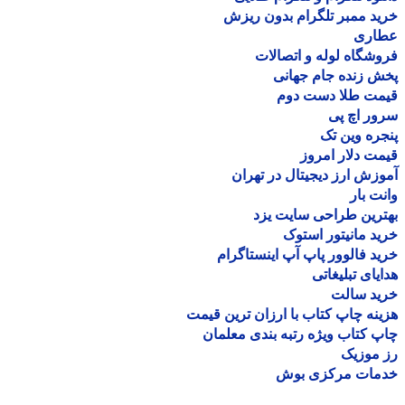
د ممبر تلگرام بدون ریزش
اری
شگاه لوله و اتصالات
 زنده جام جهانی
مت طلا دست دوم
ر اچ پی
ره وین تک
ت دلار امروز
زش ارز دیجیتال در تهران
ت بار
رین طراحی سایت یزد
د مانیتور استوک
د فالوور پاپ آپ اینستاگرام
یای تبلیغاتی
ید سالت
نه چاپ کتاب با ارزان ترین قیمت
 کتاب ویژه رتبه بندی معلمان
موزیک
مات مرکزی بوش