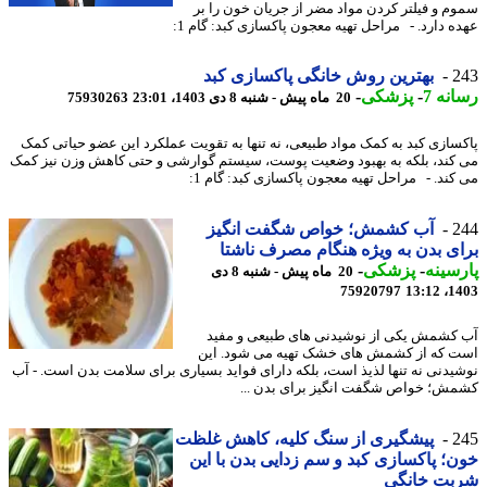
م و فیلتر کردن مواد مضر از جریان خون را بر
ه دارد. - مراحل تهیه معجون پاکسازی کبد: گام 1:
2
بهترین روش خانگی پاکسازی کبد
نه 7
-
پزشکی
-
20 ماه پیش - شنبه 8 دی 1403، 23:01
75930263
سازی کبد به کمک مواد طبیعی، نه تنها به تقویت عملکرد این عضو حیاتی کمک
کند، بلکه به بهبود وضعیت پوست، سیستم گوارشی و حتی کاهش وزن نیز کمک
کند. - مراحل تهیه معجون پاکسازی کبد: گام 1:
2
آب کشمش؛ خواص شگفت انگیز
ی بدن به ویژه هنگام مصرف ناشتا
سینه
-
پزشکی
-
20 ماه پیش - شنبه 8 دی
75920797
1403
کشمش یکی از نوشیدنی های طبیعی و مفید
 که از کشمش های خشک تهیه می شود. این
یدنی نه تنها لذیذ است، بلکه دارای فواید بسیاری برای سلامت بدن است. - آب
ش؛ خواص شگفت انگیز برای بدن ...
2
پیشگیری از سنگ کلیه، کاهش غلظت
؛ پاکسازی کبد و سم زدایی بدن با این
بت خانگی