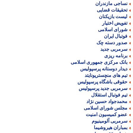
ساجی مازندران
حقیقات قضایی
یست بازیکنان
فویض اختیار
ورای اسلامی
وتبال ایران
دور دسته چک
رمربی جدید
رنامه ریزی
انک مرکزی جمهوری اسلامی
یدار دوستانه پرسپولیس
یم های منچستریونایتد
قوقی باشگاه پرسپولیس
رمربی جدید پرسپولیس
یم فوتبال استقلال
حمدجواد حسین نژاد
جلس شورای اسلامی
ضو کمیسیون امنیت
رمربی آلومینیوم
مباران هیروشیما