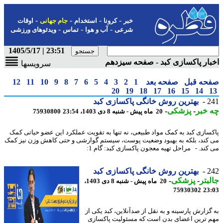
-
-
-
-
خبر
کرونا
استخدام
جام جهانی
اوقات
-
-
-
شرعی
آب و هوا
تماس
ویدئوهای ورزشی
23:51 | 1405/5/17
ار پاکسازی کبد - صفحه سیزدهم
سرویسها
حه قبل
صفحه بعد
1
2
3
4
5
6
7
8
9
10
11
12
20
19
18
17
16
15
14
2
بهترین روش خانگی پاکسازی کبد
خبر
-
پزشکی
-
20 ماه پیش - شنبه 8 دی 1403، 23:54
75930800
سازی کبد به کمک مواد طبیعی، نه تنها به تقویت عملکرد این عضو حیاتی کمک
کند، بلکه به بهبود وضعیت پوست، سیستم گوارشی و حتی کاهش وزن نیز کمک
کند. - مراحل تهیه معجون پاکسازی کبد: گام 1:
2
بهترین روش خانگی پاکسازی کبد
بتر
-
پزشکی
-
20 ماه پیش - شنبه 8 دی 1403،
75930302
23
گزارش پارسینه و به نقل از صدآنلاین، کبد یکی از
 ترین اعضای بدن است که مسئولیت پاکسازی