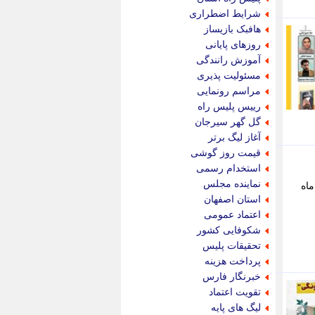
پویه آنلاین
شرایط اضطراری
پیام نفت
هافبک بازیساز
تابناک
روزهای پایانی
تازه نیوز
آموزش رانندگی
تبیان
مسئولیت پذیری
تجارت نیوز
مراسم رونمایی
تحریریه
رییس پلیس راه
ترابر نیوز
گل گهر سیرجان
ترفندباز
آغاز لیگ برتر
تریبون اقتصاد
قیمت روز گوشی
تسنیم نیوز
استخدام رسمی
تک ناک
نماینده مجلس
ماه
تکراتو
استان اصفهان
توریسم آنلاین
اعتماد عمومی
تولید نیوز
شکوفایی کشور
تیتر فوری
تحقیقات پلیس
تیکنا
پرداخت هزینه
جاب ویژن
خبرنگار فارس
جار نیوز
تقویت اعتماد
جالبتر
لیگ های پایه