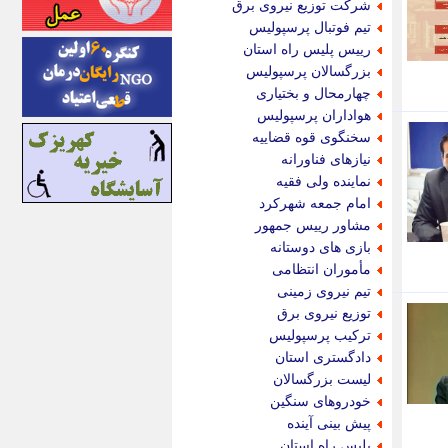
شرکت توزیع نیروی برق
اینتیتر
تیم فوتبال پرسپولیس
ایونا نیوز
رییس پلیس راه استان
بازتاب آنلاین
بزرگسالان پرسپولیس
باشگاه خبرنگاران
چهارمحال و بختیاری
باغستان نیوز
هواداران پرسپولیس
بامبوک
سخنگوی قوه قضاییه
ببین و بخون
نیازهای فناورانه
بدینسان
نماینده ولی فقیه
بنکر
امام جمعه شهرکرد
بیت ران
مشاور رییس جمهور
پارس فوتبال
بازی های دوستانه
پارسینه
مأموران انتظامی
پارسینه پلاس
تیم نیروی زمینی
پاز آنلاین
توزیع نیروی برق
پاس گل
ترکیب پرسپولیس
پانا
دادگستری استان
پرتو نیوز
لیست بزرگسالان
پرسون
خودروهای سنگین
پنجره نیوز
پیش بینی آینده
پویامگ
پلیس راه استان