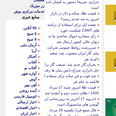
معلمان
خرازی: صریحاً دستور به کشتار داده
رز موزیک
است
خدمات مرکزی بوش
قیمت طلا، سکه و دلار در بازار
منابع خبری
امروز به چه عددی رسید؟
نقشه اپل برای استفاده از تراشه
55 آنلاین
های CXMT شکست خورد
6 صبح
رأی مصادره اموال ساعدی نیا به
9 صبح
دیوان عالی کشور ارسال شد
آرمان ملی
سرپرست روابط عمومی شرکت
آریا
ملی گاز ایران منصوب شد؛ سعید
آشکار
داوری پور
آفتاب
بحران گاز جدی شد؛ صنعت گاز برای
آفتاب نو
حل ناترازی سراغ دانش بنیان ها رفت
آوازه شهر
چند فوت و فن ساده برای ستفاده از
آوش
قابلمه به جای فر
آهن نیوز
قیمت طلا امروز شنبه 17 مرداد
آینده روشن
1405 / طلای دست دوم و آبشده چند؟
اتومبیل فارسی
اندروید 17 آخرین به روزرسانی این
اخبار ارسالی
گوشی های سامسونگ است
اخبار اقتصادی
فال شمع فردا یکشنبه 18 مرداد
اخبار ایران
1405؛ تعبیر نشانه ها و رنگ ها برای