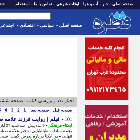
-
-
-
-
-
صفحه اصلی
خبر
آب و هوا
اوقات شرعی
تماس با ما
استخدام
شنبه، 17 مرداد 405
-
-
-
صفحه اصلی
سیاسی
اقتصادی
اجتماعی
اخبار نقد و بررسی کتاب - صفحه ششم
صفحه قبل
صفحه بعد
1
2
3
4
5
فیلم | روایت فرزند علامه ط
101 -
-
-
ایکنا
فرهنگی
9 ماه پیش - سه شنبه 27 آبان 1404، 11:37
نجمه سادات طباطبایی، دختر علامه طبا
تنهایی» در ایکنا درباره پدرش گفت: شب