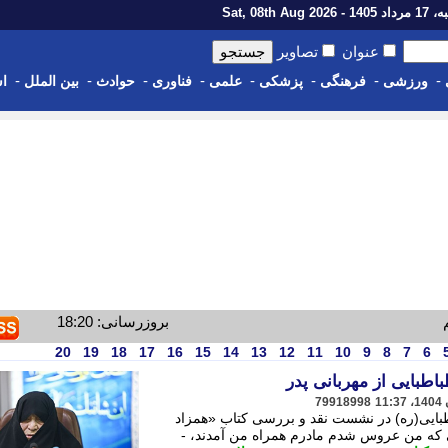
1 - Sat, 08th Aug 2026
عنوان
تصاویر
-
-
-
-
-
-
-
-
ورزشی
فرهنگی
پزشکی
علمی
فناوری
حوادث
بین الملل
اس
بروزرسانی: 18:20
20
19
18
17
16
15
14
13
12
11
10
9
8
7
6
باطبایی از مهربانی پدر
79918998
طبایی(ره) در نشست نقد و بررسی کتاب «همزاد
ی که من عروس شدم مادرم همراه من آمدند، -