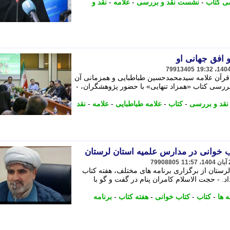
ی کتاب
-
نشست نقد و بررسی
-
علامه
-
نقد و
و افق جهانی او
79913405
قرآن علامه سیدمحمدحسین طباطبایی و همزمانی آن
بررسی کتاب «همزاد تنهایی» با حضور پژوهشگران، -
قد و بررسی
-
کتاب
-
علامه طباطبایی
-
علامه
-
نقد
ب خوانی در مدارس علمیه استان لرستان
79908805
ستان از برگزاری برنامه های مختلف، هفته کتاب
. - حجت الاسلام کامران پنام در گفت و گو با
ه ها
-
کتاب
-
کتاب خوانی
-
هفته کتاب
-
برنامه