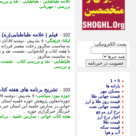
علامه طباطبایی
-
طباطبایی
-
نقد و بررس
بررسی
-
مهربانی
فیلم | علامه طباطبایی(ره) 
102 -
-
-
ایکنا
فرهنگی
9 ماه پیش - دوشنبه 26 آبان 1404، 19:32
پست الکترونیکی:
به مناسبت سالروز رحلت مفسر فرزانه 
با هفته کتاب و کتابخوانی، نشست نقد و 
به مناسبت سالروز ...
طباطبایی
-
نقد و بررسی کتاب
-
نشست ن
و بررسی
5 + 1
یارانه ها
تشریح برنامه های هفته کتا
103 -
مسکن مهر
-
-
حوزه نیوز
سیاسی
قیمت جهانی طلا
9 ماه پیش - دوشنبه 26 آبان 1404، 11:57
حوزه/معاون پژوهش حوزه علمیه استان لر
قیمت روز طلا و ارز
خوانی در مدارس علمیه این استان خبر داد
قیمت جهانی نفت
خبرنگار خبرگزاری حوزه ...
نرخ ارز مرجع
هفته کتاب خوانی
-
مدارس علمیه
-
برنام
اخبار نرخ ارز
قیمت طلا
قیمت سکه
آب و هوا