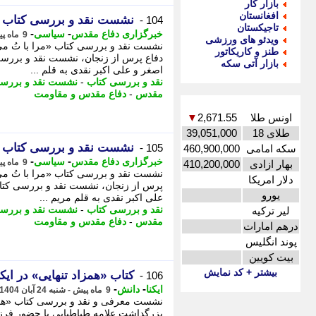
بازار کار
افغانستان
نشست نقد و بررسی کتاب «م
104 -
تاجیکستان
-
-
خبرگزاری دفاع مقدس
سیاسی
9 ماه پیش - دوشنبه 26 آبان 1404، 09:05
ویدئو های ورزشی
نشست نقد و بررسی کتاب «مرا با تُ می
طنز و کاریکاتور
دفاع پرس از زنجان، نشست نقد و بررسی
بازار آتی سکه
اصغر و علی اکبر نقدی به قلم ...
نقد و بررسی کتاب
-
نشست نقد و بررس
مقدس
-
دفاع مقدس و مقاومت
اونس طلا
2,671.55
▼
طلای 18
39,051,000
نشست نقد و بررسی کتاب «م
105 -
سکه امامی
460,900,000
-
-
خبرگزاری دفاع مقدس
سیاسی
9 ماه پیش - دوشنبه 26 آبان 1404، 08:50
بهار ازادی
410,200,000
نشست نقد و بررسی کتاب «مرا با تُ می
دلار امریکا
پرس از زنجان، نشست نقد و بررسی کتا
یورو
علی اکبر نقدی به قلم مریم ...
نقد و بررسی کتاب
-
نشست نقد و بررس
لیر ترکیه
مقدس
-
دفاع مقدس و مقاومت
درهم امارات
پوند انگلیس
بیت کویین
بیشتر + کد نمایش
کتاب «همزاد تنهایی» در ای
106 -
-
-
ایکنا
دانش
9 ماه پیش - شنبه 24 آبان 1404، 20:47
نشست معرفی و نقد و بررسی کتاب «همزاد
بزرگداشت علامه طباطبایی با حضور فرزن