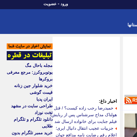
-
ورود
عضویت
تانها
مجله باحال مگ
یوتوبروکرز: مرجع معرفی
بروکرها
خرید شلوار جین زنانه
قیمت گوشی
ایران پدیا
اخبار داغ:
طراحی سایت در مشهد
حمیدرضا رجب زاده کیست؟ / قتل
تخت نوزاد
هولناک مداح سرشناس پس از ربایش/
دانلود تلگرام و تلگرام
فیلم جنایت برای خانواده ارسال شد
طلایی
جزییات عجیب انتقال دانیال ایری؛
خرید ممبر تلگرام بدون
اعلام رقم رضایت نامه مدافع جوان