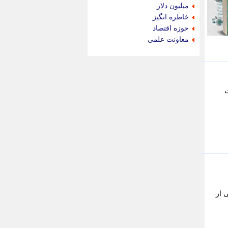
جام جم
میلیون دلار
جدید پرس
خاطره انگیز
جماران
حوزه اقتصاد
جوان ایرانی
معاونت علمی
جهان مانا
جهان نگر
جهان نیوز
چطور
ت
چمپیونات
چمدون
چه خبر
حادثه 24
حرف تو
حوادث پلاس
حوزه نیوز
خبر آنلاین
خبر جنوب
خبر سیاسی
 با حضور جمعی از
خبر گردون
خبر ورزشی
خبرجو