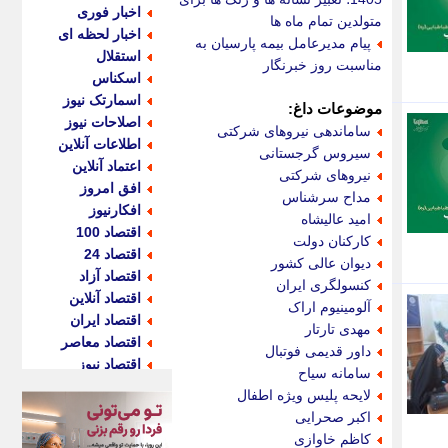
اخبار فوری
متولدین تمام ماه ها
اخبار لحظه ای
پیام مدیرعامل بیمه پارسیان به
استقلال
مناسبت روز خبرنگار
اسکناس
اسمارتک نیوز
موضوعات داغ:
اصلاحات نیوز
ساماندهی نیروهای شرکتی
اطلاعات آنلاین
سیروس گرجستانی
اعتماد آنلاین
نیروهای شرکتی
افق امروز
مداح سرشناس
افکارنیوز
امید عالیشاه
اقتصاد 100
کارکنان دولت
اقتصاد 24
دیوان عالی کشور
اقتصاد آزاد
کنسولگری ایران
اقتصاد آنلاین
آلومینیوم اراک
اقتصاد ایران
مهدی تارتار
اقتصاد معاصر
داور قدیمی فوتبال
اقتصاد نیوز
سامانه سیاح
اکو ایران
لایحه پلیس ویژه اطفال
اکوفارس
اکبر صحرایی
اکونگار
کاظم خاوازی