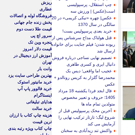
ریزش
چپ استقلال، پرسپولیسی
عطاری
است(عکس) | ورزش سه
فروشگاه لوله و اتصالات
عکس| چهره «نیکی کریمی» در 20
پخش زنده جام جهانی
سالگی در سال 1370
قیمت طلا دست دوم
خرید بعدی پرسپولیس بست!
سرور اچ پی
قتل هولناک مداح سرشناس پس از
پنجره وین تک
ربوده شدن؛ فیلم جنایت برای خانواده
قیمت دلار امروز
ارسال شد
آموزش ارز دیجیتال در
تصمیم نهایی نساجی درباره فروش
تهران
دانیال ایری و کسری طاهری
وانت بار
عجیب اما واقعی؛ دیس بک
بهترین طراحی سایت یزد
محمدرضا گلزار به کریس رونالدو +
خرید مانیتور استوک
عکس
خرید فالوور پاپ آپ
فال ابجد فردا یکشنبه 18 مرداد
اینستاگرام
1405؛ حروف و تعبیر مخصوص
هدایای تبلیغاتی
متولدین تمام ماه ها
خرید سالت
آخرین محک پرسپولیس قبل از
هزینه چاپ کتاب با ارزان
شروع لیگ؛ تارتار ترکیب نهایی را
ترین قیمت
آزمایش می کند
چاپ کتاب ویژه رتبه بندی
واکنش تند زیدآبادی به سخنان