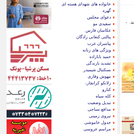
اکونیوز
خانواده های شهدای هسته ای
الف
گهره
انتشار آنلاین
دعوای مجلس
اندیشه قرن
ابد. -
سفیدی مو
اندیشه معاصر
عکاسان فارس
اندیشه ها
پنالتی کنعانی زادگان
انرژی پرس
پیامبران عرب
ای استخدام
ویژگی های زنانه
ایتنا
حمید بابازاده
ایراف
تشدید بارندگی
ایران آرت
بسکتبال شیمیدر
ایران آنلاین
مهوش وقاری
ایران زندگی
زلاتکو کرانچار،
ایران فوری
کنارو
ایرانی روز
کله سیاه
ایرانیتال
تبدیل وضعیت
ایرنا
مدافع نساجی
ایسکانیوز
نیروی زمینی
ایسنا
جدول خاموشی
ایکنا
مراسم عروسی
ایلنا