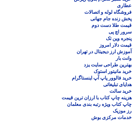
اری
شگاه لوله و اتصالات
 زنده جام جهانی
مت طلا دست دوم
ر اچ پی
ره وین تک
ت دلار امروز
زش ارز دیجیتال در تهران
ت بار
رین طراحی سایت یزد
د مانیتور استوک
د فالوور پاپ آپ اینستاگرام
یای تبلیغاتی
ید سالت
نه چاپ کتاب با ارزان ترین قیمت
 کتاب ویژه رتبه بندی معلمان
موزیک
مات مرکزی بوش