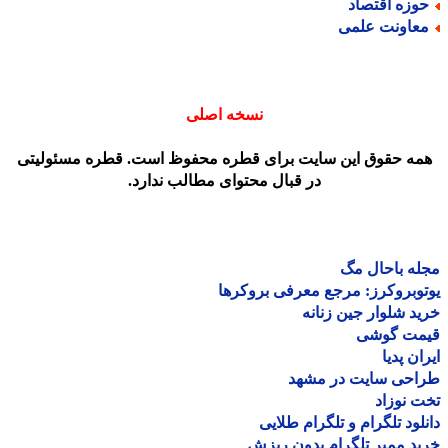
وزه اقتصاد
عاونت علمی
نسخه اصلی
مه حقوق این سایت برای قطره محفوظ است. قطره مسئولیتی
در قبال محتوای مطالب ندارد.
ه باحال مگ
وبروکرز: مرجع معرفی بروکرها
د شلوار جین زنانه
مت گوشی
ان پدیا
احی سایت در مشهد
 نوزاد
لود تلگرام و تلگرام طلایی
د ممبر تلگرام بدون ریزش