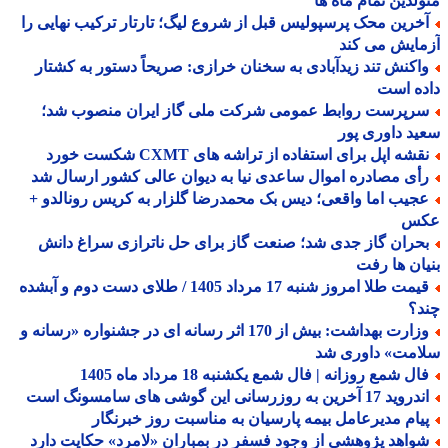
لدین تمام ماه ها
خرین محک پرسپولیس قبل از شروع لیگ؛ تارتار ترکیب نهایی را
ایش می کند
اکنش تند زیدآبادی به سخنان خرازی: صریحاً دستور به کشتار
ه است
رپرست روابط عمومی شرکت ملی گاز ایران منصوب شد؛
د داوری پور
شه اپل برای استفاده از تراشه های CXMT شکست خورد
أی مصادره اموال ساعدی نیا به دیوان عالی کشور ارسال شد
جیب اما واقعی؛ دیس بک محمدرضا گلزار به کریس رونالدو +
س
حران گاز جدی شد؛ صنعت گاز برای حل ناترازی سراغ دانش
ان ها رفت
قیمت طلا امروز شنبه 17 مرداد 1405 / طلای دست دوم و آبشده
د؟
وزارت بهداشت: بیش از 170 اثر رسانه ای در جشنواره «رسانه و
امت» داوری شد
ل شمع روزانه | فال شمع یکشنبه 18 مرداد ماه 1405
د 17 آخرین به روزرسانی این گوشی های سامسونگ است
یام مدیرعامل بیمه پارسیان به مناسبت روز خبرنگار
واهد پژوهشی از وجود فسفر در بمباران «لامرد» حکایت دارد