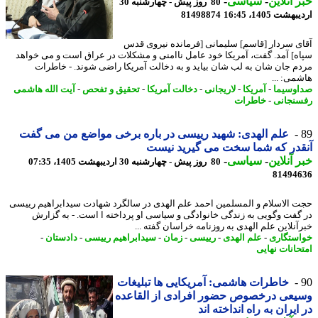
 آنلاین
-
سیاسی
-
80 روز پیش - چهارشنبه 30
شت 1405، 16:45
81498874
ی سردار [قاسم] سلیمانی [فرمانده نیروی قدس
ه] آمد. گفت، آمریکا خود عامل ناامنی و مشکلات در عراق است و می خواهد
م جان شان به لب شان بیاید و به دخالت آمریکا راضی شوند. - خاطرات
می: ...
وسیما
-
آمریکا
-
لاریجانی
-
دخالت آمریکا
-
تحقیق و تفحص
-
آیت الله هاشمی
نجانی
-
خاطرات
علم الهدی: شهید رییسی در باره برخی مواضع من می گفت
در که شما سخت می گیرید نیست
 آنلاین
-
سیاسی
-
80 روز پیش - چهارشنبه 30 اردیبهشت 1405، 07:35
81494
 الاسلام و المسلمین احمد علم الهدی در سالگرد شهادت سیدابراهیم رییسی
گفت وگویی به زندگی خانوادگی و سیاسی او پرداخته ا است. - به گزارش
آنلاین علم الهدی به روزنامه خراسان گفته ...
ستگاری
-
علم الهدی
-
رییسی
-
زمان
-
سیدابراهیم رییسی
-
دادستان
-
حانات نهایی
خاطرات هاشمی: آمریکایی ها تبلیغات
عی درخصوص حضور افرادی از القاعده
ایران به راه انداخته اند