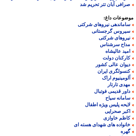
رافی آبان تتر تحریم شد
ضوعات داغ:
اماندهی نیروهای شرکتی
یروس گرجستانی
یروهای شرکتی
داح سرشناس
مید عالیشاه
ارکنان دولت
یوان عالی کشور
نسولگری ایران
لومینیوم اراک
هدی تارتار
اور قدیمی فوتبال
امانه سیاح
ایحه پلیس ویژه اطفال
کبر صحرایی
اظم خاوازی
انواده های شهدای هسته ای
هره