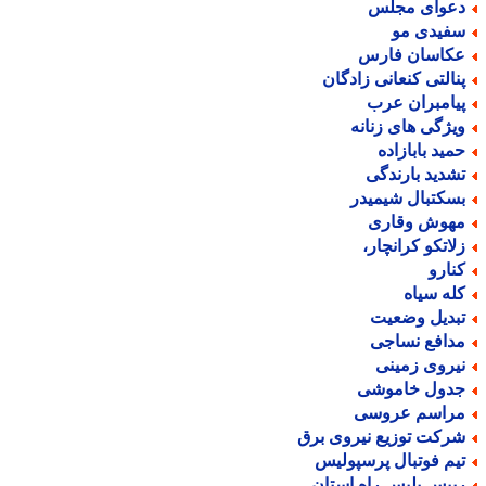
عوای مجلس
فیدی مو
کاسان فارس
نالتی کنعانی زادگان
یامبران عرب
یژگی های زنانه
مید بابازاده
شدید بارندگی
سکتبال شیمیدر
هوش وقاری
لاتکو کرانچار،
نارو
له سیاه
بدیل وضعیت
دافع نساجی
یروی زمینی
دول خاموشی
راسم عروسی
رکت توزیع نیروی برق
یم فوتبال پرسپولیس
ییس پلیس راه استان