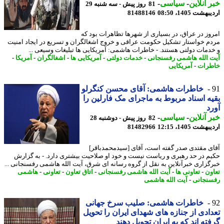
 آنلاین
-
سیاسی
-
81 روز پیش - سه شنبه 29
شت 1405، 08:50
81488146
وز در عراق، در بسیاری از شهرها تظاهرات بود که
م خواستار تشکیل حکومت عراقی و خروج اشغالگران و تسریع در ایجاد امنیت
دمات دولتی هستند. - خاطرات هاشمی: آمریکایی ها تبلیغات وسیعی ...
 الله هاشمی رفسنجانی
-
خدمات دولتی
-
آمریکایی ها
-
اشغالگران
-
آمریکا
-
رات
-
آمریکایی
خاطرات هاشمی: آقای محسن کنگرلو
ه اسناد مربوط به ماجرای مک فارلین را
د
 آنلاین
-
سیاسی
-
82 روز پیش - دوشنبه 28
شت 1405، 12:15
81482966
ی مقتدی صدر گفته است، آقای [سیدمحمدباقر]
م در حد رهبری و ریاست نیست و خود او صلاحیت بیشتری دارد. - به گزارش
گزاری خبرآنلاین به نقل از گروه رسانه ای شرق، آیت الله هاشمی رفسنجانی ...
ون
-
تعاونی ها
-
آیت الله هاشمی رفسنجانی
-
اتاق تعاون
-
تعاونی
-
هاشمی
نجانی
-
آیت الله هاشمی
خاطرات هاشمی: صلیب سرخ جهانی
ادی از جنازه های شهدای ایران را تحویل
ته اند که به ایران تحویل دهند