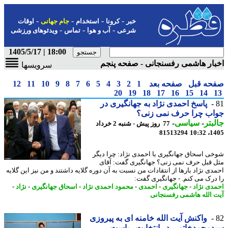
-
-
-
-
خبر
کرونا
استخدام
جام جهانی
اوقات
-
-
-
شرعی
آب و هوا
تماس
ویدئوهای ورزشی
18:00 | 1405/5/17
ار هاشمی رفسنجانی - صفحه پنجم
سرویسها
حه قبل
صفحه بعد
1
2
3
4
5
6
7
8
9
10
11
12
20
19
18
17
16
15
14
پاسخ احمدی نژاد به جهانگیری در
اب چرا حرف نمی زنی؟
بتر
-
سیاسی
-
77 روز پیش - شنبه 2 خرداد
81513294
1405
ی اسحاق جهانگیری با احمدی نژاد: چرا دیگر
 قبل حرف نمی زنی؟ جهانگیری گفت: آقای
دی نژاد بارها از انتقادات من نسبت به آن دوره گلایه داشتند و من نیز این گلایه
درک می کنم. - جهانگیری گفت:
دی نژاد
-
جهانگیری
-
احمدی
-
محمود احمدی نژاد
-
اسحاق جهانگیری
-
نژاد
-
 الله هاشمی رفسنجانی
واکنش آیت الله خامنه ای به پیروزی
محمدخاتمی در انتخابت ریاست