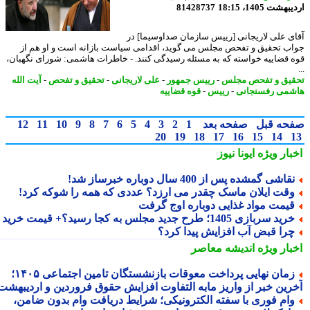
شت 1405، 18:15
81428737
ی علی لاریجانی [رییس سازمان صداوسیما] در
ب تحقیق و تفحص مجلس می گوید، اقدامی سیاست بازانه است و او هم از
 قضاییه خواسته که به مسئله رسیدگی کنند. - خاطرات هاشمی: شورای نگهبان،
یق و تفحص مجلس
-
رییس جمهور
-
علی لاریجانی
-
تحقیق و تفحص
-
آیت الله
می رفسنجانی
-
رییس
-
قوه قضاییه
حه قبل
صفحه بعد
1
2
3
4
5
6
7
8
9
10
11
12
20
19
18
17
16
15
14
بار ویژه
ایونا نیوز
قاشی گمشده پس از 400 سال دوباره خبرساز شد!
قت ایلان ماسک چقدر می ارزد؟ عددی که همه را شوکه کرد!
یمت مواد غذایی دوباره اوج گرفت
ید سربازی 1405؛ طرح جدید مجلس به کجا رسید؟+ قیمت خرید
را قبض آب افزایش پیدا کرد؟
بار ویژه
اندیشه معاصر
زمان نهایی پرداخت معوقات بازنشستگان تامین اجتماعی ۱۴۰۵؛
رین خبر از واریز مابه التفاوت افزایش حقوق فروردین و اردیبهشت
ام فوری با سفته الکترونیکی؛ شرایط دریافت وام بدون ضامن،