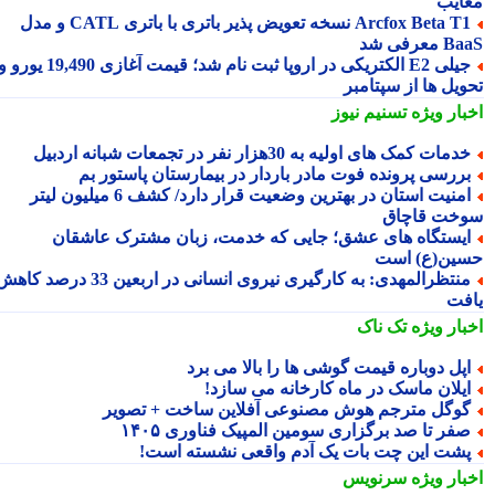
ایب
Arcfox Beta T1 نسخه تعویض پذیر باتری با باتری CATL و مدل
معرفی شد
جیلی E2 الکتریکی در اروپا ثبت نام شد؛ قیمت آغازی 19,490 یورو و
ویل ها از سپتامبر
بار ویژه
تسنیم نیوز
دمات کمک های اولیه به 30هزار نفر در تجمعات شبانه اردبیل
ررسی پرونده فوت مادر باردار در بیمارستان پاستور بم
امنیت استان در بهترین وضعیت قرار دارد/ کشف 6 میلیون لیتر
خت قاچاق
یستگاه های عشق؛ جایی که خدمت، زبان مشترک عاشقان
ین(ع) است
منتظرالمهدی: به کارگیری نیروی انسانی در اربعین 33 درصد کاهش
فت
بار ویژه
تک ناک
پل دوباره قیمت گوشی ها را بالا می برد
یلان ماسک در ماه کارخانه می سازد!
وگل مترجم هوش مصنوعی آفلاین ساخت + تصویر
فر تا صد برگزاری سومین المپیک فناوری ۱۴۰۵
شت این چت بات یک آدم واقعی نشسته است!
بار ویژه
سرنویس