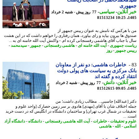
هوری
 آنلاین
-
سیاسی
-
77 روز پیش - شنبه 2 خرداد
81513234
1405
با هرکس که نامش به عنوان رییس جمهور از
وق ها بیرون بیاید و رای بیاورد، همان رفتاری را خواهم داشت که در این هشت
 با جناب آقای هاشمی رفسنجانی کرده ام. - واکنش آیت الله خامنه ای به ...
ست جمهوری
-
آیت الله خامنه ای
-
هاشمی رفسنجانی
-
جمهور
-
سیدمحمد
-
س جمهور
-
روز
خاطرات هاشمی: دو نفر از معاونان
ک مرکزی به سیاست های پولی دولت
قاد کرده و گفته اند
 آنلاین
-
دانش
-
77 روز پیش - شنبه 2 خرداد
81512615
1405
ر [عبدالله] جاسبی... مطالب زیادی داشت؛ من
ه اختلاف شان با آقای [مهدی] هادوی بر سر زمین حصارک [واحد علوم و
یقات در شمال غرب تهران] و ساختمان دانشگاه در انگلیس که در دست خرید
. ...
م و تحقیقات
-
خاطرات
-
آیت الله هاشمی رفسنجانی
-
دانشگاه
-
دانشگاه آزاد
امی
-
الله
-
هاشمی