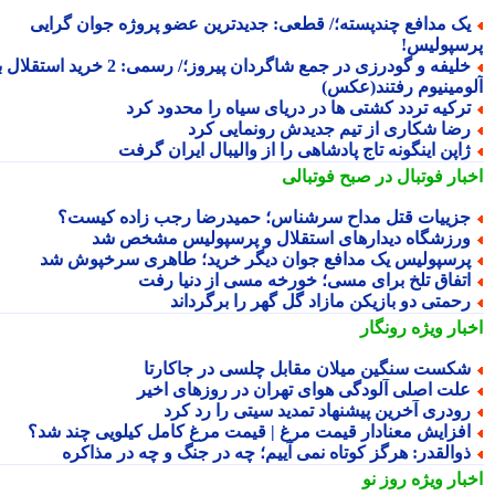
ک مدافع چندپسته؛/ قطعی: جدیدترین عضو پروژه جوان گرایی
سپولیس!
خلیفه و گودرزی در جمع شاگردان پیروز؛/ رسمی: 2 خرید استقلال به
ومینیوم رفتند(عکس)
رکیه تردد کشتی ها در دریای سیاه را محدود کرد
ضا شکاری از تیم جدیدش رونمایی کرد
اپن اینگونه تاج پادشاهی را از والیبال ایران گرفت
بار فوتبال در صبح فوتبالی
زییات قتل مداح سرشناس؛ حمیدرضا رجب زاده کیست؟
رزشگاه دیدارهای استقلال و پرسپولیس مشخص شد
رسپولیس یک مدافع جوان دیگر خرید؛ طاهری سرخپوش شد
تفاق تلخ برای مسی؛ خورخه مسی از دنیا رفت
حمتی دو بازیکن مازاد گل گهر را برگرداند
بار ویژه
رونگار
کست سنگین میلان مقابل چلسی در جاکارتا
لت اصلی آلودگی هوای تهران در روزهای اخیر
ودری آخرین پیشنهاد تمدید سیتی را رد کرد
فزایش معنادار قیمت مرغ | قیمت مرغ کامل کیلویی چند شد؟
والقدر: هرگز کوتاه نمی آییم؛ چه در جنگ و چه در مذاکره
بار ویژه
روز نو