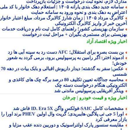
ارک لازم، نحوه ثبت درخواست و جزئیات بازپرداخت
سامانه جدید دهک بندی یارانه ۱۴۰۵ | استعلام دهک خانوار با کد ملی،
تراض به دهک بندی و نحوه ورود به سامانه حمایت
کالابرگ مرداد ۱۴۰۵ | زمان شارژ کالابرگ مرداد، مبلغ اعتبار خانوار و
رین خبر از واریز کالابرگ الکترونیکی
ازمان بهزیستی کشور؛ راهنمای کامل ثبت نام و دریافت خدمات
زیستی برای مستمری بگیران + مراحل ثبت درخواست
بار ویژه
اقتصاد آزاد
ن بست بصره برای استقلال؛ AFC دست رد به سینه آبی ها زد
دموند اختر: اگر رامین به پرسپولیس برود، برمی گردد به شعور
دش!
عکس| سفر به گذشته؛ دیدار داریوش اقبالی و بابک بیات در دهه 70
سی
محاسبه جداگانه تعیین تکلیف 80 درصد برگه چک های کاغذی و
کترونیکی هنگام درخواست دسته چک
ینگر آفریقایی پرسپولیس ماندنی شد
بار ویژه
و قیمت خودرو | چرخان
شخصات کامل SAIC‑فولکس واگن ID. Era 5X فاش شد
اورا 5 جی تی پلاگین‑هایبریدی؛ گریت وال اولین PHEV برند اورا را به
زار معرفی کرد
قایسه سنسور پارک اولتراسونیک و دوربین دنده عقب مزایا و