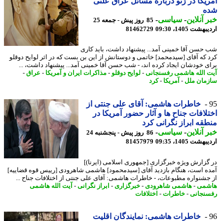
یکا در ژنو درباره مسائل عراق علنی
ه
 آنلاین
-
سیاسی
-
85 روز پیش - جمعه 25
شت 1405، 09:30
81462729
حسن آقا خمینی آمد... پیشنهاد داشت، باید کاری
 که آقای [سیدمحمد] خاتمی و دوستانش از این بن بست که در اثر لوایح دوقلو
ی خودشان ایجاد کرده اند، - شب حسن آقا خمینی آمد... پیشنهاد داشت، ...
 الله هاشمی رفسنجانی
-
لوایح دوقلو
-
مذاکرات ایران و آمریکا
-
عراق
-
مان ملل
-
آمریکا
-
کرد
خاطرات هاشمی: آقای علی جنتی از
لافات جناح ها و آثار حضور آمریکا در
قه ابراز نگرانی کرد
 آنلاین
-
سیاسی
-
86 روز پیش - پنجشنبه 24
شت 1405، 09:35
81457979
گزارش ویژه خبرگزاری [جمهوری اسلامی (ایرنا)]
ه است، هنگام بازدید آقای [سیدمحمود] هاشمی شاهرودی [رییس قوه قضاییه]
جشنواره مطبوعات، - خاطرات هاشمی: آقای علی جنتی از اختلافات جناح ...
شمی
-
هاشمی شاهرودی
-
خبرگزاری
-
ابراز نگرانی
-
آیت الله هاشمی
نجانی
-
خاطرات
-
اختلافات
خاطرات هاشمی: نمایندگان اقلیت