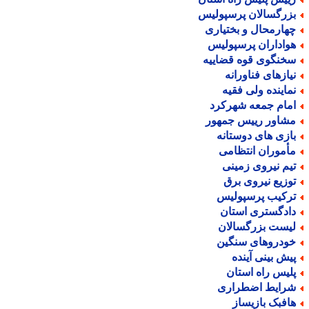
زرگسالان پرسپولیس
هارمحال و بختیاری
واداران پرسپولیس
خنگوی قوه قضاییه
یازهای فناورانه
ماینده ولی فقیه
مام جمعه شهرکرد
شاور رییس جمهور
ازی های دوستانه
أموران انتظامی
یم نیروی زمینی
وزیع نیروی برق
رکیب پرسپولیس
ادگستری استان
یست بزرگسالان
ودروهای سنگین
یش بینی آینده
لیس راه استان
رایط اضطراری
افبک بازیساز