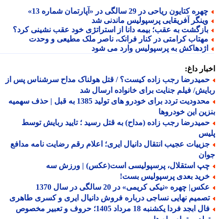
هره کتایون ریاحی در 29 سالگی در «آپارتمان شماره 13»
ینگر آفریقایی پرسپولیس ماندنی شد
ازگشت به عقب؛ بیمه دانا از استراتژی خود عقب نشینی کرد؟
هتاب کرامتی در کنار فرانک، ناصر ملک مطیعی و وحدت
ژدهاکش به پرسپولیس وارد می شود
ار داغ:
میدرضا رجب زاده کیست؟ / قتل هولناک مداح سرشناس پس از
یش/ فیلم جنایت برای خانواده ارسال شد
محدودیت تردد برای خودرو های تولید 1385 به قبل | حذف سهمیه
ین این خودروها
میدرضا رجب زاده (مداح) به قتل رسید ؛ تایید ربایش توسط
یس
زییات عجیب انتقال دانیال ایری؛ اعلام رقم رضایت نامه مدافع
ان
پ استقلال، پرسپولیسی است(عکس) | ورزش سه
رید بعدی پرسپولیس بست!
س| چهره «نیکی کریمی» در 20 سالگی در سال 1370
صمیم نهایی نساجی درباره فروش دانیال ایری و کسری طاهری
فال ابجد فردا یکشنبه 18 مرداد 1405؛ حروف و تعبیر مخصوص