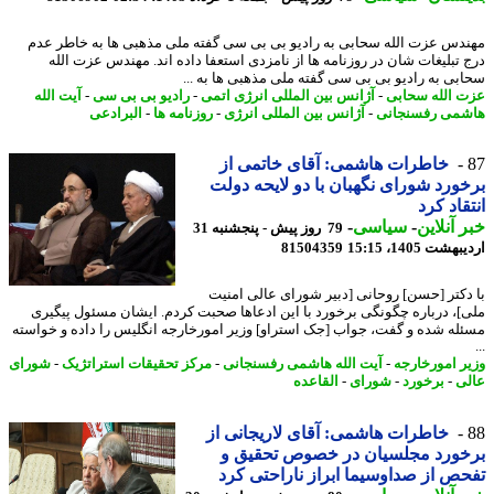
دس عزت الله سحابی به رادیو بی بی سی گفته ملی مذهبی ها به خاطر عدم
 تبلیغات شان در روزنامه ها از نامزدی استعفا داده اند. مهندس عزت الله
بی به رادیو بی بی سی گفته ملی مذهبی ها به ...
 الله سحابی
-
آژانس بین المللی انرژی اتمی
-
رادیو بی بی سی
-
آیت الله
می رفسنجانی
-
آژانس بین المللی انرژی
-
روزنامه ها
-
البرادعی
خاطرات هاشمی: آقای خاتمی از
ورد شورای نگهبان با دو لایحه دولت
قاد کرد
 آنلاین
-
سیاسی
-
79 روز پیش - پنجشنبه 31
شت 1405، 15:15
81504359
دکتر [حسن] روحانی [دبیر شورای عالی امنیت
]، درباره چگونگی برخورد با این ادعاها صحبت کردم. ایشان مسئول پیگیری
له شده و گفت، جواب [جک استراو] وزیر امورخارجه انگلیس را داده و خواسته
ر امورخارجه
-
آیت الله هاشمی رفسنجانی
-
مرکز تحقیقات استراتژیک
-
شورای
ی
-
برخورد
-
شورای
-
القاعده
خاطرات هاشمی: آقای لاریجانی از
خورد مجلسیان در خصوص تحقیق و
ص از صداوسیما ابراز ناراحتی کرد