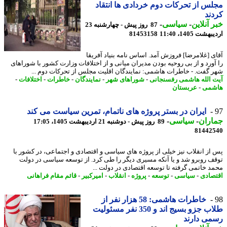
س از تحرکات دوم خردادی ها انتقاد
ند
 آنلاین
-
سیاسی
-
87 روز پیش - چهارشنبه 23
شت 1405، 11:40
81453158
ی [غلامرضا] فروزش آمد. اساس نامه بنیاد آفریقا
آورد و از بی روحیه بودن مدیران میانی و از اختلافات وزارت کشور با شوراهای
 گفت. - خاطرات هاشمی: نمایندگان اقلیت مجلس از تحرکات دوم ...
 الله هاشمی رفسنجانی
-
شوراهای شهر
-
نمایندگان
-
خاطرات
-
اختلافات
-
شمی
-
عربستان
ایران در بستر پروژه های ناتمام، تمرین سیاست می کند
اران
-
سیاسی
-
89 روز پیش - دوشنبه 21 اردیبهشت 1405، 17:05
81442
از انقلاب نیز خیلی از پروژه های سیاسی و اقتصادی و اجتماعی، در کشور با
ف روبرو شد و یا آنکه مسیری دیگر را طی کرد. از توسعه سیاسی در دولت
د خاتمی گرفته تا توسعه اقتصادی در دولت ...
صادی
-
سیاسی
-
توسعه
-
پروژه
-
انقلاب
-
امیرکبیر
-
قائم مقام فراهانی
خاطرات هاشمی: 58 هزار نفر از
طلاب جزو بسیج اند و 350 نفر مسئولیت
ی دارند