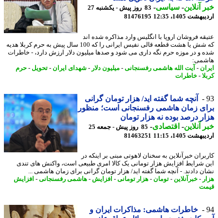
 آنلاین
-
سیاسی
-
83 روز پیش - یکشنبه 27
شت 1405، 12:35
81476195
قه فروشان اروپا با انگلیس وارد مذاکره شده اند
که شش یا هشت قطعه قالی نفیس ایرانی را که 100 سال پیش به حرم کربلا هدیه
 و در موزه حرم نگه داری می شود و صدها میلیون دلار ارزش دارد، - خاطرات
می:
ان
-
آیت الله هاشمی رفسنجانی
-
میلیون دلار
-
شهدای ایران
-
تحویل
-
حرم
ا
-
خاطرات
آنچه شما گفته اید/ هزار تومان گرانی
ای زمان هاشمی رفسنجانی است؛ منظور
ر درصد بوده نه هزار تومان
 آنلاین
-
اقتصادی
-
85 روز پیش - جمعه 25
شت 1405، 11:15
81463251
بران خبرآنلاین به سخنان لاهوتی مبنی بر اینکه در
 شرایط افزایش هزار تومانی یک کالا امری طبیعی است، واکنش های تندی
ن دادند. - آنچه شما گفته اید/ هزار تومان گرانی برای زمان هاشمی ...
ر
-
خبرآنلاین
-
تومان
-
هزار تومانی
-
افزایش
-
هاشمی رفسنجانی
-
افزایش
ت
خاطرات هاشمی: مذاکرات ایران و