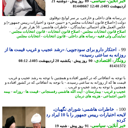
 آنلاین
-
سیاسی
-
89 روز پیش - دوشنبه 21
شت 1405، 12:40
81440667
رسانه های داخلی و خارجی، بر سر لوایح دوقلوی
ت [«اصلاح قانون انتخابات مجلس» و «تبیین حدود و اختیارات رییس جمهور»] و
العمل های احتمالی نمایندگان، - خاطرات هاشمی: 58 هزار نفر از ...
اح قانون انتخابات مجلس
-
اصلاح قانون انتخابات
-
قانون انتخابات مجلس
-
یندگی ولی فقیه
-
رسانه های داخلی
-
قانون انتخابات
-
انتخابات مجلس
احتکار دارو برای سودجویی/ «رشد عجیب و غریب قیمت ها از
انه به ساعتی رسیده»
گار
-
اقتصادی
-
90 روز پیش - یکشنبه 20 اردیبهشت 1405، 08:12
81431
توجه به اتفاقاتی که در کشور افتاده و همچنین با توجه به رشد عجیب و غریب
ت ها که از روزانه به ساعتی رسیده، - با توجه به اتفاقاتی که در کشور افتاده و
نین با توجه به رشد عجیب و غریب ...
ب و غریب
-
بیمارستان
-
آیت الله هاشمی رفسنجانی
-
قیمت ها
-
روزانه
-
بیمه
ین اجتماعی
-
هزینه های درمان
1
خاطرات هاشمی: شورای نگهبان،
لایحه اختیارات رییس جمهور را با 10 ایراد رد
ده
 آنلاین
-
سیاسی
-
91 روز پیش - شنبه 19