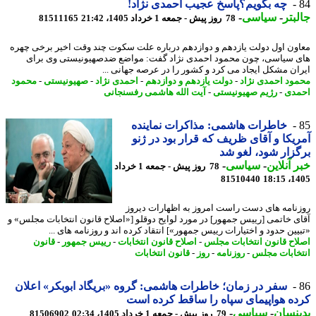
چه بگویم؟پاسخ عجیب احمدی نژاد!
بتر
-
سیاسی
-
78 روز پیش - جمعه 1 خرداد 1405، 21:42
81511165
ون اول دولت یازدهم و دوازدهم درباره علت سکوت چند وقت اخیر برخی چهره
 سیاسی، چون محمود احمدی نژاد گفت: مواضع ضدصهیونیستی وی برای
ان مشکل ایجاد می کرد و کشور را در عرصه جهانی ...
ود احمدی نژاد
-
دولت یازدهم و دوازدهم
-
احمدی نژاد
-
صهیونیستی
-
محمود
دی
-
رژیم صهیونیستی
-
آیت الله هاشمی رفسنجانی
خاطرات هاشمی: مذاکرات نماینده
یکا و آقای ظریف که قرار بود در ژنو
زار شود، لغو شد
 آنلاین
-
سیاسی
-
78 روز پیش - جمعه 1 خرداد
81510440
1405
نامه های دست راست امروز به اظهارات دیروز
ی خاتمی [رییس جمهور] در مورد لوایح دوقلو [«اصلاح قانون انتخابات مجلس» و
یین حدود و اختیارات رییس جمهور»] انتقاد کرده اند و روزنامه های ...
اح قانون انتخابات مجلس
-
اصلاح قانون انتخابات
-
رییس جمهور
-
قانون
خابات مجلس
-
روزنامه
-
روز
-
قانون انتخابات
سفر در زمان؛ خاطرات هاشمی: گروه «بریگاد ابوبکر» اعلان
ه هواپیمای سپاه را ساقط کرده است
نسان
-
سیاسی
-
79 روز پیش - جمعه 1 خرداد 1405، 02:34
81506902