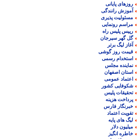
وزهای پایانی
موزش رانندگی
سئولیت پذیری
راسم رونمایی
ییس پلیس راه
ل گهر سیرجان
غاز لیگ برتر
یمت روز گوشی
ستخدام رسمی
ماینده مجلس
ستان اصفهان
عتماد عمومی
کوفایی کشور
حقیقات پلیس
رداخت هزینه
برنگار فارس
قویت اعتماد
یگ های پایه
یلیون دلار
اطره انگیز