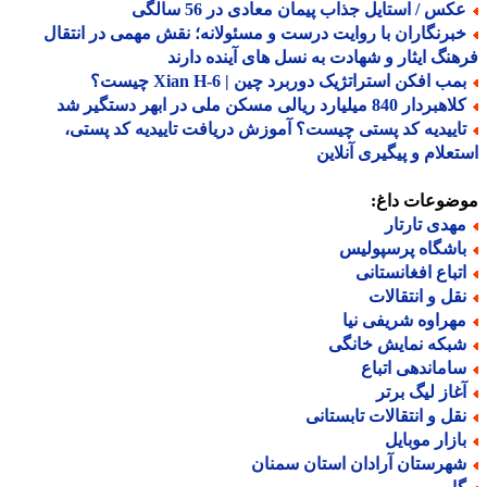
کس / استایل جذاب پیمان معادی در 56 سالگی
برنگاران با روایت درست و مسئولانه؛ نقش مهمی در انتقال
نگ ایثار و شهادت به نسل های آینده دارند
ب افکن استراتژیک دوربرد چین | Xian H-6 چیست؟
ردار 840 میلیارد ریالی مسکن ملی در ابهر دستگیر شد
اییدیه کد پستی چیست؟ آموزش دریافت تاییدیه کد پستی،
علام و پیگیری آنلاین
ضوعات داغ:
هدی تارتار
اشگاه پرسپولیس
تباع افغانستانی
قل و انتقالات
هراوه شریفی نیا
بکه نمایش خانگی
اماندهی اتباع
غاز لیگ برتر
قل و انتقالات تابستانی
ازار موبایل
هرستان آرادان استان سمنان