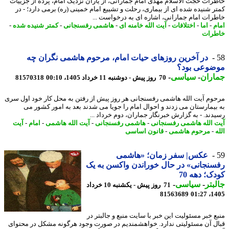
رات حجت الاسلام مهدی امام جمارانی، از یاران نزدیک امام، پرده از جزییات
ر شنیده شده ای از بیماری، رحلت و تشییع امام خمینی (ره) برمی دارد؛ - در
رات امام جمارانی، اشاره ای به درخواست ...
م
-
اما
-
اختلافات
-
آیت الله خامنه ای
-
هاشمی رفسنجانی
-
کمتر شنیده شده
-
رات
در آخرین روزهای حیات امام، مرحوم هاشمی نگران چه
ضوعی بود؟
اران
-
سیاسی
-
70 روز پیش - دوشنبه 11 خرداد 1405، 00:10
81570318
وم آیت الله هاشمی رفسنجانی هر روز پیش از رفتن به محل کار خود اول سری
بیمارستان می زدند و احوال امام را جویا می شدند بعد به امور کشور می
دند. - به گزارش خبرنگار جماران، دوم خرداد ...
 الله هاشمی رفسنجانی
-
هاشمی رفسنجانی
-
آیت الله هاشمی
-
امام
-
آیت
-
مرحوم هاشمی
-
قانون اساسی
عکس| سفر زمان؛ «هاشمی
نجانی» در حال خوراندن واکسن به یک
ک؛ دهه 70
بتر
-
سیاسی
-
71 روز پیش - یکشنبه 10 خرداد
81563689
1405
ع خبر مسئولیت این خبر با سایت منبع و جالبتر در
ل آن مسئولیتی ندارد. خواهشمندیم در صورت وجود هرگونه مشکل در محتوای