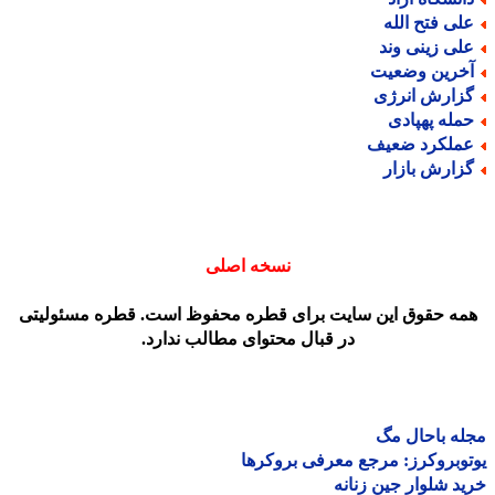
لی فتح الله
لی زینی وند
خرین وضعیت
زارش انرژی
مله پهپادی
ملکرد ضعیف
زارش بازار
نسخه اصلی
مه حقوق این سایت برای قطره محفوظ است. قطره مسئولیتی
در قبال محتوای مطالب ندارد.
ه باحال مگ
وبروکرز: مرجع معرفی بروکرها
د شلوار جین زنانه