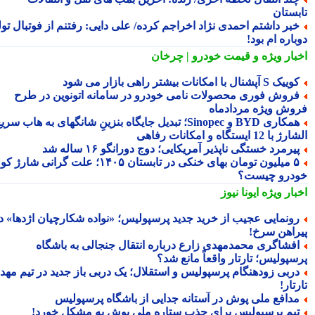
بستان
بر داشتم احمدی نژاد اخراجم کرده/ علی دایی: رفتنم از فوتبال تولد
اره ام بود!
بار ویژه
و قیمت خودرو | چرخان
یک S آپشنال با امکانات بیشتر راهی بازار می شود
روش فوری محصولات نامی خودرو در سامانه اتونوین در طرح
وش ویژه مردادماه
همکاری BYD و Sinopec؛ تبدیل جایگاه بنزینِ شانگهای به هاب سریع
ا 12 ایستگاه و امکانات رفاهی
یرمرد خستگی ناپذیر آمریکایی؛ دوج دورانگو ۱۶ ساله شد
۵ میلیون تومان بهای خنکی در تابستان ۱۴۰۵؛ علت گرانی شارژ کولر
درو چیست؟
بار ویژه
ایونا نیوز
ونمایی عجیب از خرید جدید پرسپولیس؛ «نواده شکارچیان اژدها» در
راهن سرخ!
فشاگری محمدمهدی زارع درباره انتقال جنجالی به باشگاه
سپولیس؛ تارتار واقعاً مانع شد؟
ربی زودهنگام پرسپولیس و استقلال؛ یک دربی باز جدید در تیم مهدی
تار!
دافع ملی پوش در آستانه جدایی از باشگاه پرسپولیس
یم پرسپولیس برای جذب ستاره ملی پوش به مشکل خورد!