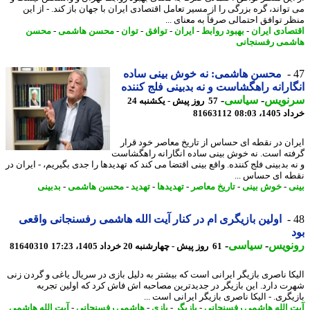
تواند، گره بزرگی را از مسیر تعامل اقتصادی ایران با جهان باز کند. - از این
ر توافق احتمالی صرفاً به معنای ...
صادی ایران
-
بهبود روابط
-
ایران
-
توافق
-
توان
-
محسن هاشمی
-
محسن
می رفسنجانی
محسن هاشمی: نه خوش بینی ساده
ارانه راهگشاست و نه بدبینی فلج کننده
نویس
-
سیاسی
-
57 روز پیش - یکشنبه 24
14، 08:03
81663112
ان در نقطه ای حساس از تاریخ معاصر خود قرار
ته است. نه خوش بینی ساده انگارانه راهگشاست
 بدبینی فلج کننده. واقع بینی اقتضا می کند که تهدیدها را جدی بگیریم، - ایران در
ه ای حساس ...
ی
-
خوش بینی
-
تاریخ معاصر
-
تهدیدها
-
تهدید
-
محسن هاشمی
-
بدبینی
اولین بازیگری ام در کنار آیت الله هاشمی رفسنجانی واقعی
نویس
-
سیاسی
-
61 روز پیش - چهارشنبه 20 خرداد 1405، 17:23
81640310
کا ناصری بازیگر ایرانی است که بیشتر به دلیل بازی در سریال یاغی و گردن زنی
ت دارد. این بازیگر در جدیدترین مصاحبه اش فاش کرد که اولین تجربه
گری. - الیکا ناصری بازیگر ایرانی است ...
 الله هاشمی رفسنجانی
-
بازیگر
-
بازی
-
هاشمی رفسنجانی
-
آیت الله هاشمی