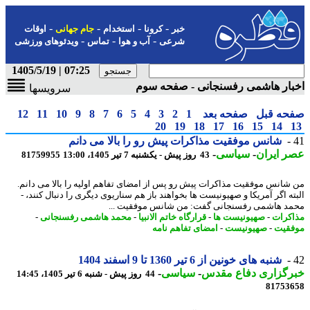
-
-
-
-
خبر
کرونا
استخدام
جام جهانی
اوقات
-
-
-
شرعی
آب و هوا
تماس
ویدئوهای ورزشی
07:25 | 1405/5/19
ار هاشمی رفسنجانی - صفحه سوم
سرویسها
حه قبل
صفحه بعد
1
2
3
4
5
6
7
8
9
10
11
12
20
19
18
17
16
15
14
شانس موفقیت مذاکرات پیش رو را بالا می دانم
 ایران
-
سیاسی
-
43 روز پیش - یکشنبه 7 تیر 1405، 13:00
81759955
شانس موفقیت مذاکرات پیش رو پس از امضای تفاهم اولیه را بالا می دانم.
ته اگر آمریکا و صهیونیست ها بخواهند باز هم سناریوی دیگری را دنبال کنند، -
د هاشمی رفسنجانی گفت: من شانس موفقیت ...
کرات
-
صهیونیست ها
-
قرارگاه خاتم الانبیا
-
محمد هاشمی رفسنجانی
-
قیت
-
صهیونیست
-
امضای تفاهم نامه
شنبه های خونین از 6 تیر 1360 تا 9 اسفند 1404
رگزاری دفاع مقدس
-
سیاسی
-
44 روز پیش - شنبه 6 تیر 1405، 14:45
81753