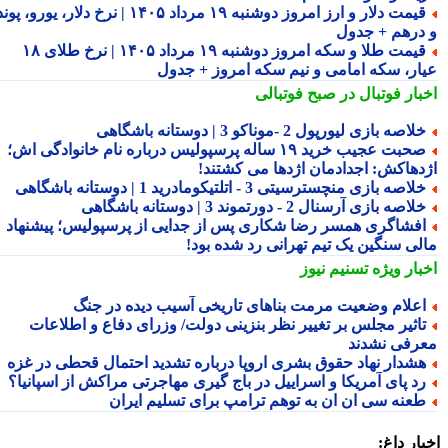
قیمت دلار و ارز امروز دوشنبه ۱۹ مرداد ۱۴۰۵ | نرخ دلار، یورو، پوند
درهم + جدول
قیمت طلا و سکه امروز دوشنبه ۱۹ مرداد ۱۴۰۵ | نرخ طلای ۱۸
ار، سکه امامی و نیم سکه امروز + جدول
بار فوتبال در صبح فوتبالی
لاصه بازی لیورپول 2 -موناکو 3 | دوستانه باشگاهی
صحبت عجیب خرید ۱۹ ساله پرسپولیس درباره نام خانوادگی اش؛
دهاکش: اجدادمان اژدها می کشتند!
لاصه بازی منچسترسیتی 3 - اتلتیکومادرید 1 | دوستانه باشگاهی
لاصه بازی آرسنال 2 - دورتموند 3 | دوستانه باشگاهی
فشاگری همسر رضا شکاری پس از جدایی از پرسپولیس؛ پیشنهاد
لی سنگین یک تیم تهرانی رد شده بود!
بار ویژه
تسنیم نیوز
علام وضعیت مرمت بناهای تاریخی آسیب دیده در جنگ
اثیر مجلس بر تغییر نظر بنزینی دولت/ وزرای دفاع و اطلاعات
رفی نشدند
شدار نهاد حقوق بشری اروپا درباره تشدید احتمال قحطی در غزه
د پای آمریکا و اسراییل در باج گیری مهاجرتی مراکش از اسپانیا؟
عنه سی ان ان به توهم ترامپ برای تسلیم ایران
ار داغ: