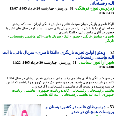
ه رفسنجانی
نویس نیوز
-
فرهنگی
-
61 روز پیش - چهارشنبه 20 خرداد 1405، 13:07
81638
کا ناصری بازیگر جوان سینما، تئاتر و نمایش خانگی ایران است که بیشتر
طبان او را با نقش «ابرا» در سریال یاغی می شناسند. او در سال های اخیر با
 در آثاری مانند یاغی، - الیکا ناصری ...
ری
-
نمایش خانگی
-
حضور
-
الیکا
-
سریال یاغی
-
اکبر هاشمی رفسنجانی
-
یگر
ویدئو | اولین تجربه بازیگری «الیکا ناصری» سریال یاغی، با آیت
ه هاشمی رفسنجانی
 آرا نیوز
-
سیاسی
-
61 روز پیش - چهارشنبه 20 خرداد 1405، 11:22
81637
در سن 5 سالگی با آقای هاشمی رفسنجانی هم بازی شدم. ایشان در سال 1384
دید ریاست جمهوری شده بود و من نقش یک دختر کوچولو را داشتم که لباس
ته پوشیده و دست آقای هاشمی رفسنجانی را گرفته و ...
می رفسنجانی
-
رفسنجانی
-
کاندید ریاست جمهوری
-
هاشمی
-
ریاست
وری
-
آیت الله هاشمی رفسنجانی
-
آیت الله هاشمی
دو سرطان غالب در کشور؛ پستان و
ستات همچنان در صدر