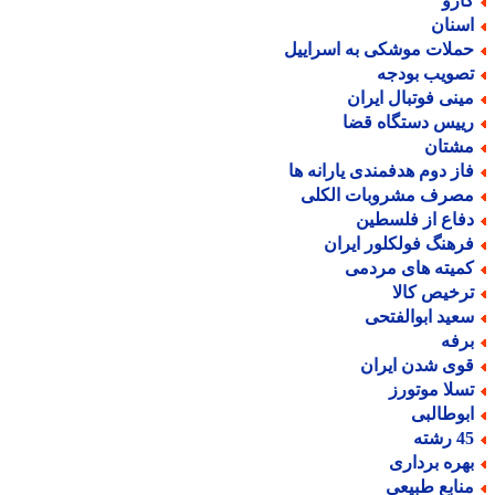
ارو
سنان
ملات موشکی به اسراییل
صویب بودجه
ینی فوتبال ایران
ییس دستگاه قضا
شتان
از دوم هدفمندی یارانه ها
صرف مشروبات الکلی
فاع از فلسطین
رهنگ فولکلور ایران
میته های مردمی
رخیص کالا
عید ابوالفتحی
رفه
وی شدن ایران
سلا موتورز
بوطالبی
رشته
هره برداری
نابع طبیعی