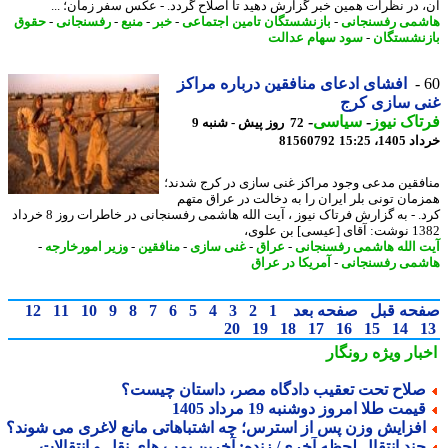
 در نظرات همین خبر گزارش دهید تا اصلاح گردد. - عکس سفر زمان؛ ...
می رفسنجانی
-
بازنشستگان تامین اجتماعی
-
خبر
-
منبع
-
رفسنجانی
-
حقوق
نشستگان
-
سود سهام عدالت
افشای ادعای منافقین درباره مراکز
ی سازی کرج
اک نیوز
-
سیاسی
-
72 روز پیش - شنبه 9
14، 15:25
81560792
فقین مدعی وجود مراکز غنی سازی در کرج شدند؛
مان تونی بلر ایران را به دخالت در عراق متهم
کرد. - به گزارش فرتاک نیوز ، آیت الله هاشمی رفسنجانی در خاطرات روز 8 خرداد
یسی] بن علوی،
 الله هاشمی رفسنجانی
-
عراق
-
غنی سازی
-
منافقین
-
وزیر امورخارجه
-
می رفسنجانی
-
آمریکا در عراق
حه قبل
صفحه بعد
1
2
3
4
5
6
7
8
9
10
11
12
20
19
18
17
16
15
14
بار ویژه
رونگار
لاح تحت تعقیب دادگاه مصر، داستان چیست؟
یمت طلا امروز دوشنبه 19 مرداد 1405
فزایش وزن پس از استرس؛ چه اشتباهاتی مانع لاغری می شوند؟
ند انتقال لحظه آخری/ زنده: آخرین بمب های نقل و انتقالات