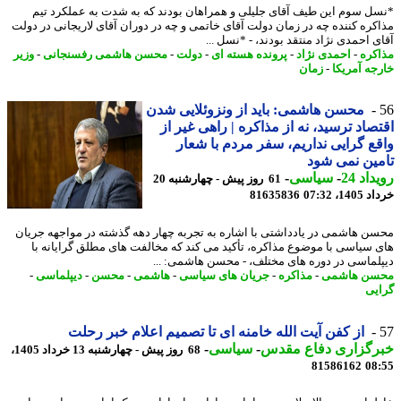
ل سوم این طیف آقای جلیلی و همراهان بودند که به شدت به عملکرد تیم
کره کننده چه در زمان دولت آقای خاتمی و چه در دوران آقای لاریجانی در دولت
ی احمدی نژاد منتقد بودند، - *نسل ...
کره
-
احمدی نژاد
-
پرونده هسته ای
-
دولت
-
محسن هاشمی رفسنجانی
-
وزیر
جه آمریکا
-
زمان
محسن هاشمی: باید از ونزوئلایی شدن
صاد ترسید، نه از مذاکره | راهی غیر از
ع گرایی نداریم، سفر مردم با شعار
ین نمی شود
اد 24
-
سیاسی
-
61 روز پیش - چهارشنبه 20
14، 07:32
81635836
ن هاشمی در یادداشتی با اشاره به تجربه چهار دهه گذشته در مواجهه جریان
 سیاسی با موضوع مذاکره، تأکید می کند که مخالفت های مطلق گرایانه با
لماسی در دوره های مختلف، - محسن هاشمی: ...
سن هاشمی
-
مذاکره
-
جریان های سیاسی
-
هاشمی
-
محسن
-
دیپلماسی
-
یی
از کفن آیت الله خامنه ای تا تصمیم اعلام خبر رحلت
رگزاری دفاع مقدس
-
سیاسی
-
68 روز پیش - چهارشنبه 13 خرداد 1405،
81586162
08