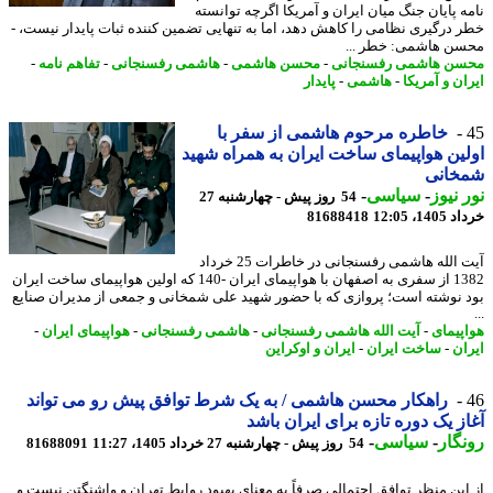
ه پایان جنگ میان ایران و آمریکا اگرچه توانسته
 درگیری نظامی را کاهش دهد، اما به تنهایی تضمین کننده ثبات پایدار نیست، -
ن هاشمی: خطر ...
ن هاشمی رفسنجانی
-
محسن هاشمی
-
هاشمی رفسنجانی
-
تفاهم نامه
-
ن و آمریکا
-
هاشمی
-
پایدار
خاطره مرحوم هاشمی از سفر با
ین هواپیمای ساخت ایران به همراه شهید
خانی
 نیوز
-
سیاسی
-
54 روز پیش - چهارشنبه 27
14، 12:05
81688418
آیت الله هاشمی رفسنجانی در خاطرات 25 خرداد
1382 از سفری به اصفهان با هواپیمای ایران -140 که اولین هواپیمای ساخت ایران
 نوشته است؛ پروازی که با حضور شهید علی شمخانی و جمعی از مدیران صنایع
پیمای
-
آیت الله هاشمی رفسنجانی
-
هاشمی رفسنجانی
-
هواپیمای ایران
-
ان
-
ساخت ایران
-
ایران و اوکراین
راهکار محسن هاشمی / به یک شرط توافق پیش رو می تواند
ز یک دوره تازه برای ایران باشد
گار
-
سیاسی
-
54 روز پیش - چهارشنبه 27 خرداد 1405، 11:27
81688091
این منظر توافق احتمالی صرفاً به معنای بهبود روابط تهران و واشنگتن نیست و