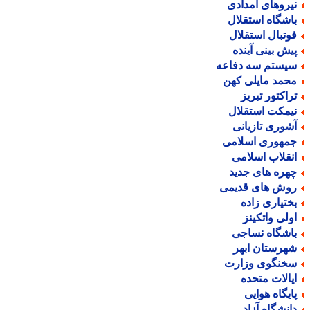
یروهای امدادی
اشگاه استقلال
وتبال استقلال
یش بینی آینده
یستم سه دفاعه
حمد مایلی کهن
راکتور تبریز
یمکت استقلال
شوری تازیانی
مهوری اسلامی
نقلاب اسلامی
هره های جدید
وش های قدیمی
ختیاری زاده
ولی واتکینز
اشگاه نساجی
هرستان ابهر
خنگوی وزارت
یالات متحده
ایگاه هوایی
انشگاه آزاد