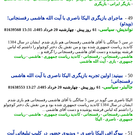
زیگر ایرانی
-
بازیگری
ماجرای بازیگری الیکا ناصری با آیت الله هاشمی رفسنجانی!
دئو)
ندیش
-
سیاسی
-
61 روز پیش - چهارشنبه 20 خرداد 1405، 15:31
81639568
در سن 5 سالگی با آقای هاشمی رفسنجانی هم بازی شدم. ایشان در سال 1384
دید ریاست جمهوری شده بود و من نقش یک دختر کوچولو را داشتم که لباس
ته پوشیده و دست آقای هاشمی رفسنجانی را گرفته و ...
می رفسنجانی
-
رفسنجانی
-
کاندید ریاست جمهوری
-
هاشمی
-
ریاست
وری
-
بازی
-
آیت الله هاشمی
ببینید| اولین تجربه بازیگری الیکا ناصری با آیت الله هاشمی
سنجانی!
بتر
-
سیاسی
-
61 روز پیش - چهارشنبه 20 خرداد 1405، 13:27
81638553
الیکا ناصری می گوید در سن 5 سالگی با آقای هاشمی رفسنجانی هم بازی شدم.
ایشان در سال 1384 کاندید ریاست جمهوری شده بود و من نقش یک دختر کوچولو
داشتم که لباس فرشته پوشیده و دست آقای هاشمی ...
می رفسنجانی
-
رفسنجانی
-
کاندید ریاست جمهوری
-
هاشمی
-
ریاست
وری
-
ناصری
-
الیکا
بیوگرافی الیکا ناصری + ویدیوی حضور در کلیپ تبلیغاتی آیت