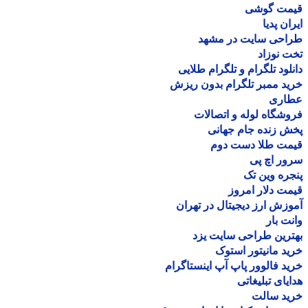
مت گوشی
ان پدیا
احی سایت در مشهد
 نوزاد
لود تلگرام و تلگرام طلایی
د ممبر تلگرام بدون ریزش
اری
شگاه لوله و اتصالات
 زنده جام جهانی
مت طلا دست دوم
ر اچ پی
ره وین تک
ت دلار امروز
زش ارز دیجیتال در تهران
ت بار
رین طراحی سایت یزد
د مانیتور استوک
د فالوور پاپ آپ اینستاگرام
یای تبلیغاتی
ید سالت