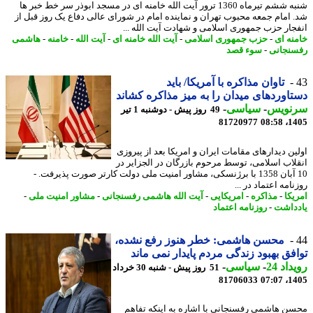
شنبه ششم تیرماه 1360 ترور آیت الله خامنه ای در مسجد ابوذر سر خط خبر ها
 امام جمعه محبوب تهران و نماینده امام در شورای عالی دفاع یک روز قبل از
جار حزب جمهوری اسلامی و شهادت آیت الله ...
نه ای
-
حزب جمهوری اسلامی
-
آیت الله خامنه ای
-
آیت الله
-
خامنه
-
هاشمی
نجانی
-
سوء قصد
تاوان مذاکره با آمریکا/ باید
اوردهای میدان را به میز مذاکره کشاند
نویس
-
سیاسی
-
49 روز پیش - دوشنبه 1 تیر
81720977
1405
ین دیدارهای مقامات ایران و امریکا بعد از پیروزی
لاب اسلامی، توسط مرحوم بازرگان در الجزایر در
10 آبان 1358 با برژنسکی، مشاور امنیت ملی دولت کارتر صورت پذیرفت. -
امه اعتماد در ...
یکا
-
مذاکره
-
امریکایی
-
آیت الله هاشمی رفسنجانی
-
مشاور امنیت ملی
-
داشت
-
روزنامه اعتماد
محسن هاشمی: خطر هنوز رفع نشده،
فق بهبود زندگی مردم پایدار نمی ماند
اد 24
-
سیاسی
-
51 روز پیش - شنبه 30 خرداد
81706033
1405
ن هاشمی رفسنجانی با اشاره به اینکه تفاهم