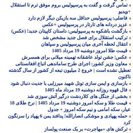
ماس گرفت و گفت به پرسپولیس بروم موفق ترم تا استقلال
دیو
اضلی: پرسپولیس حداقل سه بازیکن دیگر لازم دارد
زیز دردانه های تارتار در پرسپولیس +عکس
ازگشت باشکوه به پرسپولیس: داستان کاپیتان جدید! (عکس)
رکیب استقلال برای فصل جدید مشخص شد
نتقال لحظه آخری میان پرسپولیس و سپاهان
مت طلا امروز دوشنبه 19 مرداد 1405
کس| جشن تولد عاشقانه تهمینه میلانی برای همسرش
عاون وزیر کشور: اجرای طرح ساماندهی اتباع افغانستانی
تعطیل نشده است | خروج 2 میلیون تبعه از کشور از سال گذشته
نون
ازسازی و ایمن سازی تونل شهید میرزایی با جدیت دنبال شود
ل قهوه روزانه دوشنبه 19 مرداد ماه 1405
خشی از جنگل های کلاردشت درگیر آتش سوزی شد
قیمت طلا و سکه امروز دوشنبه 19 مرداد 1405 | نرخ طلای 18
ر، سکه امامی و نیم سکه امروز + جدول
حمله پهپادی و موشکی انصارالله؛ پدافند یمن 6 پهپاد را سرنگون
د
رکش های «مهاجرت» بر یک صنعت پولساز