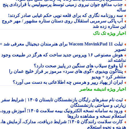
ذب مدافع جوان نیروی زمینی توسط پرسپولیس با قراردادی پنج
له
ه روزنامه نگاری که برای قلعه نویی حکم غیابی صادر کردند!
ب پاکی سرمربی استقلال روی دستان ستاره مشهور / مهر خروج
ن ستاره زده شد
بار ویژه
تک ناک
تبلت Wacom MovinkPad 11 برای هنرمندان دیجیتال معرفی شد +
ویر
هوش مصنوعی ۱۶ ویروس جدید ساخت که هرگز در طبیعت وجود
شته اند
یا وقوع سیلاب های سنگین در پاییز صحت دارد؟
نتاگون ویدیوی «گوی های سرد» مرموز بر فراز خلیج عمان را
تشر کرد + ویدیو
یران از پهپاد ریپر و هرمس چه اطلاعاتی به دست می آورد؟
بار ویژه
اندیشه معاصر
ثبت نام سفرهای رایگان بازنشستگان تابستان ۱۴۰۵ | شرایط سفر
ارتی و سیاحتی بازنشستگان
ورود به سامانه نسخه الکترونیک بیمه سلامت ۱۴۰۵؛ آموزش ورود،
تعلام نسخه و مشاهده داروها
کارت سلامت رانندگان ۱۴۰۵؛ شرایط دریافت، مدارک، آزمایش ها،
ینه و نحوه استعلام