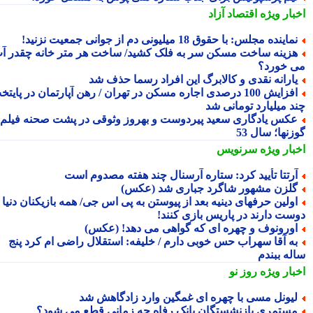
بار ویژه
اقتصاد آزاد
ماینده مجلس: با حقوق 18 میلیونی دم از جوانی جمعیت نزنید!
زینه ساخت مسکن سر به فلک کشید/ ساخت هر متر خانه چقدر آب
 خورد؟
ارانه نقدی و کالابرگ این افراد رسما حذف شد
افزایش 100 درصدی اجاره مسکن در تهران / رهن آپارتمان در پایتخت
د میلیارد تومانی شد
کس یادگاری سعید پیردوست و بهروز وثوقی در پشت صحنه فیلم
نها؛ سال 53
بار ویژه
سرنویس
رتتا تأیید کرد: ستاره آرسنال چند هفته مصدوم است
لزن مشهور شاگرد جباری شد (عکس)
ولین حرفهای دینیه بعد از پیوستن به پی اس جی/ همه بازیکنان دنیا
ست دارند در پاریس بازی کنند!
ورونوف و چهره ای که گواهی می دهد! (عکس)
ه آقا سهراب حس خوبی دارم / خلیفه: استقلال راضی ام کرد پنج
له ببندم
بار ویژه
روز نو
یونل مسی با چهره ای غمگین وارد زادگاهش شد
ستمری بازنشستگان بانک رفاه چه زمانی قطع می شود؟