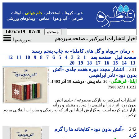
-
-
-
-
خبر
کرونا
استخدام
جام جهانی
اوقات
-
-
-
شرعی
آب و هوا
تماس
ویدئوهای ورزشی
07:20 | 1405/5/19
ار انتشارات امیرکبیر - صفحه سیزدهم
سرویسها
رمان «روباه و گل های کاملیا» به چاپ پنجم رسید
حه قبل
صفحه بعد
1
2
3
4
5
6
7
8
9
10
11
12
20
19
18
17
16
15
14
2
انتشار مجدد دوره هفت جلدی «آتش
ن دود» نادر ابراهیمی
ا
-
فرهنگی
-
20 ماه پیش - دوشنبه 19 آذر 1403،
75603271
13
انتشارات امیرکبیر به تازگی مجموعه 7 جلدی آتش
 دود، اثر نادر ابراهیمی را دوباره منتشر و روانه
ار نشر کرده است. به گزارش ایلنا، این اثر که به زندگی و مبارزات انقلابی مردم
ن ...
2
«آتش بدون دود» کتابخانه ها را گرم
د