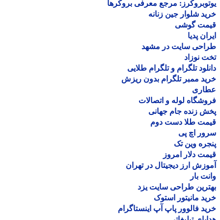
وبروکرز: مرجع معرفی بروکرها
د شلوار جین زنانه
مت گوشی
ان پدیا
احی سایت در مشهد
 نوزاد
لود تلگرام و تلگرام طلایی
د ممبر تلگرام بدون ریزش
اری
شگاه لوله و اتصالات
 زنده جام جهانی
مت طلا دست دوم
ر اچ پی
ره وین تک
ت دلار امروز
زش ارز دیجیتال در تهران
ت بار
رین طراحی سایت یزد
د مانیتور استوک
د فالوور پاپ آپ اینستاگرام
یای تبلیغاتی