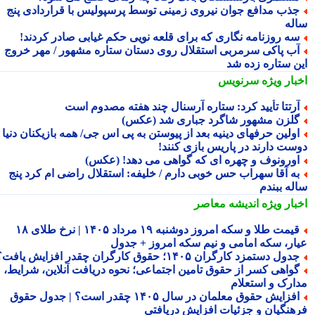
ذب مدافع جوان نیروی زمینی توسط پرسپولیس با قراردادی پنج
له
ه روزنامه نگاری که برای قلعه نویی حکم غیابی صادر کردند!
ب پاکی سرمربی استقلال روی دستان ستاره مشهور / مهر خروج
ن ستاره زده شد
بار ویژه
سرنویس
رتتا تأیید کرد: ستاره آرسنال چند هفته مصدوم است
لزن مشهور شاگرد جباری شد (عکس)
ولین حرفهای دینیه بعد از پیوستن به پی اس جی/ همه بازیکنان دنیا
ست دارند در پاریس بازی کنند!
ورونوف و چهره ای که گواهی می دهد! (عکس)
ه آقا سهراب حس خوبی دارم / خلیفه: استقلال راضی ام کرد پنج
له ببندم
بار ویژه
اندیشه معاصر
قیمت طلا و سکه امروز دوشنبه ۱۹ مرداد ۱۴۰۵ | نرخ طلای ۱۸
ار، سکه امامی و نیم سکه امروز + جدول
دول دستمزد کارگران ۱۴۰۵؛ حقوق کارگران چقدر افزایش یافت؟
واهی کسر از حقوق تامین اجتماعی؛ نحوه دریافت آنلاین، شرایط،
ارک و استعلام
افزایش حقوق معلمان در سال ۱۴۰۵ چقدر است؟ | جدول حقوق
هنگیان و جزئیات افزایش دریافتی