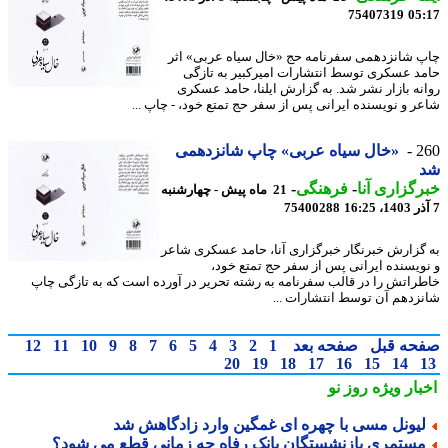
75407319
05
 شانزدهمی سفرنامه حج «خال سیاه عربی» اثر
د عسکری توسط انتشارات امیرکبیر به تازگی
نه بازار نشر شد. به گزارش ایلنا، حامد عسکری
ر و نویسنده ایرانی پس از سفر حج تمتع خود، - چاپ ...
2
«خال سیاه عربی» چاپ شانزدهمی
گزاری آنا
-
فرهنگی
-
21 ماه پیش - چهارشنبه
75400288
گزارش خبرنگار خبرگزاری آنا، حامد عسکری شاعر
ویسنده ایرانی پس از سفر حج تمتع خود،
راتش را در قالب سفرنامه به رشته تحریر در آورده است که به تازگی چاپ
زدهم آن توسط انتشارات ...
حه قبل
صفحه بعد
1
2
3
4
5
6
7
8
9
10
11
12
20
19
18
17
16
15
14
بار ویژه
روز نو
یونل مسی با چهره ای غمگین وارد زادگاهش شد
ستمری بازنشستگان بانک رفاه چه زمانی قطع می شود؟