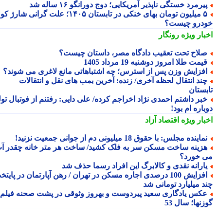
یرمرد خستگی ناپذیر آمریکایی؛ دوج دورانگو ۱۶ ساله شد
۵ میلیون تومان بهای خنکی در تابستان ۱۴۰۵؛ علت گرانی شارژ کولر
درو چیست؟
بار ویژه
رونگار
لاح تحت تعقیب دادگاه مصر، داستان چیست؟
یمت طلا امروز دوشنبه 19 مرداد 1405
فزایش وزن پس از استرس؛ چه اشتباهاتی مانع لاغری می شوند؟
ند انتقال لحظه آخری/ زنده: آخرین بمب های نقل و انتقالات
بستان
بر داشتم احمدی نژاد اخراجم کرده/ علی دایی: رفتنم از فوتبال تولد
اره ام بود!
بار ویژه
اقتصاد آزاد
ماینده مجلس: با حقوق 18 میلیونی دم از جوانی جمعیت نزنید!
زینه ساخت مسکن سر به فلک کشید/ ساخت هر متر خانه چقدر آب
 خورد؟
ارانه نقدی و کالابرگ این افراد رسما حذف شد
افزایش 100 درصدی اجاره مسکن در تهران / رهن آپارتمان در پایتخت
د میلیارد تومانی شد
کس یادگاری سعید پیردوست و بهروز وثوقی در پشت صحنه فیلم
نها؛ سال 53