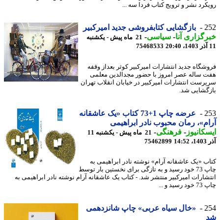
کرد نشر و ترویج کتاب فردا سه ...
2
بازگشایی کتابفروشی جدید امیرکبیر
گزاری آنا
-
سیاسی
-
21 ماه پیش - یکشنبه
75468533
شگاه جدید انتشارات امیرکبیر کوثر بعداز وقفه
 ساله عصر امروز با حضور مجدالدین معلمی
رست انتشارات امیرکبیر در خیابان انقلاب تهران
گشایی شد.
2
عرضه چاپ 1+73 کتاب «یک عاشقانه
م»، رمان محبوب نادر ابراهیمی
کانیوز
-
فرهنگی
-
21 ماه پیش - یکشنبه 11
14
75462899
ب «یک عاشقانه آرام» نوشته نادر ابراهیمی به
چاپ 73 خود رسید و به تازگی برای نخستین بار توسط
شارات امیرکبیر منتشر شد. - کتاب یک عاشقانه آرام نوشته نادر ابراهیمی به
ید و ...
2
«خال سیاه عربی» چاپ شانزدهمی