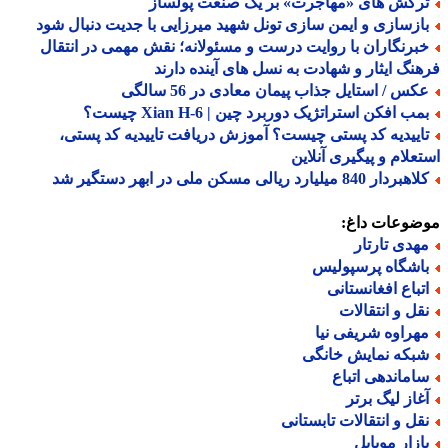
رکش های «مهاجرت» بر یک صنعت پولساز
ازسازی و ایمن سازی تونل شهید میرزایی با جدیت دنبال شود
برنگاران با روایت درست و مسئولانه؛ نقش مهمی در انتقال
نگ ایثار و شهادت به نسل های آینده دارند
کس / استایل جذاب پیمان معادی در 56 سالگی
ب افکن استراتژیک دوربرد چین | Xian H-6 چیست؟
اییدیه کد پستی چیست؟ آموزش دریافت تاییدیه کد پستی،
علام و پیگیری آنلاین
ردار 840 میلیارد ریالی مسکن ملی در ابهر دستگیر شد
ضوعات داغ:
هدی تارتار
اشگاه پرسپولیس
تباع افغانستانی
قل و انتقالات
هراوه شریفی نیا
بکه نمایش خانگی
اماندهی اتباع
غاز لیگ برتر
قل و انتقالات تابستانی
ازار موبایل