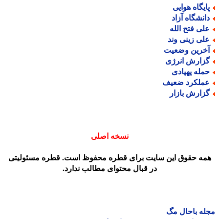
ایگاه هوایی
انشگاه آزاد
لی فتح الله
لی زینی وند
خرین وضعیت
زارش انرژی
مله پهپادی
ملکرد ضعیف
زارش بازار
نسخه اصلی
مه حقوق این سایت برای قطره محفوظ است. قطره مسئولیتی
در قبال محتوای مطالب ندارد.
ه باحال مگ