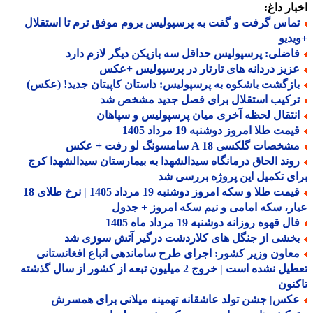
ار داغ:
ماس گرفت و گفت به پرسپولیس بروم موفق ترم تا استقلال
دیو
اضلی: پرسپولیس حداقل سه بازیکن دیگر لازم دارد
زیز دردانه های تارتار در پرسپولیس +عکس
ازگشت باشکوه به پرسپولیس: داستان کاپیتان جدید! (عکس)
رکیب استقلال برای فصل جدید مشخص شد
نتقال لحظه آخری میان پرسپولیس و سپاهان
مت طلا امروز دوشنبه 19 مرداد 1405
خصات گلکسی A 18 سامسونگ لو رفت + عکس
وند الحاق درمانگاه سیدالشهدا به بیمارستان سیدالشهدا کرج
ی تکمیل این پروژه بررسی شد
قیمت طلا و سکه امروز دوشنبه 19 مرداد 1405 | نرخ طلای 18
ر، سکه امامی و نیم سکه امروز + جدول
ل قهوه روزانه دوشنبه 19 مرداد ماه 1405
خشی از جنگل های کلاردشت درگیر آتش سوزی شد
عاون وزیر کشور: اجرای طرح ساماندهی اتباع افغانستانی
تعطیل نشده است | خروج 2 میلیون تبعه از کشور از سال گذشته
نون
کس| جشن تولد عاشقانه تهمینه میلانی برای همسرش