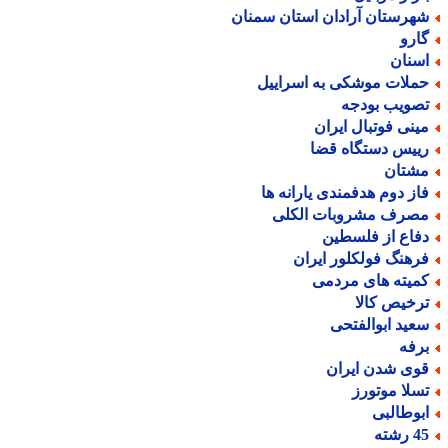
هرستان آرادان استان سمنان
ارو
سنان
ملات موشکی به اسراییل
صویب بودجه
ینی فوتبال ایران
ییس دستگاه قضا
شتان
از دوم هدفمندی یارانه ها
صرف مشروبات الکلی
فاع از فلسطین
رهنگ فولکلور ایران
میته های مردمی
رخیص کالا
عید ابوالفتحی
رفه
وی شدن ایران
سلا موتورز
بوطالبی
رشته