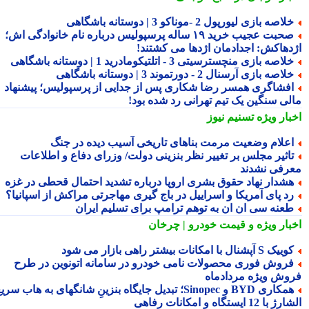
لاصه بازی لیورپول 2 -موناکو 3 | دوستانه باشگاهی
صحبت عجیب خرید ۱۹ ساله پرسپولیس درباره نام خانوادگی اش؛
دهاکش: اجدادمان اژدها می کشتند!
لاصه بازی منچسترسیتی 3 - اتلتیکومادرید 1 | دوستانه باشگاهی
لاصه بازی آرسنال 2 - دورتموند 3 | دوستانه باشگاهی
فشاگری همسر رضا شکاری پس از جدایی از پرسپولیس؛ پیشنهاد
لی سنگین یک تیم تهرانی رد شده بود!
بار ویژه
تسنیم نیوز
علام وضعیت مرمت بناهای تاریخی آسیب دیده در جنگ
اثیر مجلس بر تغییر نظر بنزینی دولت/ وزرای دفاع و اطلاعات
رفی نشدند
شدار نهاد حقوق بشری اروپا درباره تشدید احتمال قحطی در غزه
د پای آمریکا و اسراییل در باج گیری مهاجرتی مراکش از اسپانیا؟
عنه سی ان ان به توهم ترامپ برای تسلیم ایران
بار ویژه
و قیمت خودرو | چرخان
یک S آپشنال با امکانات بیشتر راهی بازار می شود
روش فوری محصولات نامی خودرو در سامانه اتونوین در طرح
وش ویژه مردادماه
همکاری BYD و Sinopec؛ تبدیل جایگاه بنزینِ شانگهای به هاب سریع
ا 12 ایستگاه و امکانات رفاهی