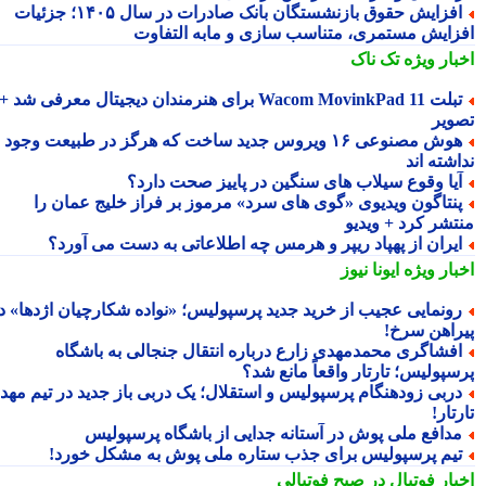
افزایش حقوق بازنشستگان بانک صادرات در سال ۱۴۰۵؛ جزئیات
زایش مستمری، متناسب سازی و مابه التفاوت
بار ویژه
تک ناک
تبلت Wacom MovinkPad 11 برای هنرمندان دیجیتال معرفی شد +
ویر
هوش مصنوعی ۱۶ ویروس جدید ساخت که هرگز در طبیعت وجود
شته اند
یا وقوع سیلاب های سنگین در پاییز صحت دارد؟
نتاگون ویدیوی «گوی های سرد» مرموز بر فراز خلیج عمان را
تشر کرد + ویدیو
یران از پهپاد ریپر و هرمس چه اطلاعاتی به دست می آورد؟
بار ویژه
ایونا نیوز
ونمایی عجیب از خرید جدید پرسپولیس؛ «نواده شکارچیان اژدها» در
راهن سرخ!
فشاگری محمدمهدی زارع درباره انتقال جنجالی به باشگاه
سپولیس؛ تارتار واقعاً مانع شد؟
ربی زودهنگام پرسپولیس و استقلال؛ یک دربی باز جدید در تیم مهدی
تار!
دافع ملی پوش در آستانه جدایی از باشگاه پرسپولیس
یم پرسپولیس برای جذب ستاره ملی پوش به مشکل خورد!
بار فوتبال در صبح فوتبالی