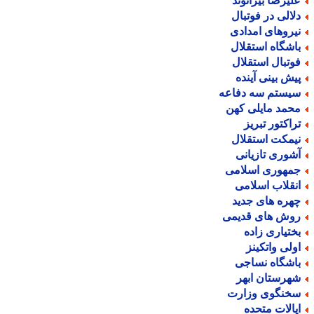
لیرضا بیرانوند
لالی در فوتبال
یروهای امدادی
اشگاه استقلال
وتبال استقلال
یش بینی آینده
یستم سه دفاعه
حمد مایلی کهن
راکتور تبریز
یمکت استقلال
شوری تازیانی
مهوری اسلامی
نقلاب اسلامی
هره های جدید
وش های قدیمی
ختیاری زاده
ولی واتکینز
اشگاه نساجی
هرستان ابهر
خنگوی وزارت
یالات متحده