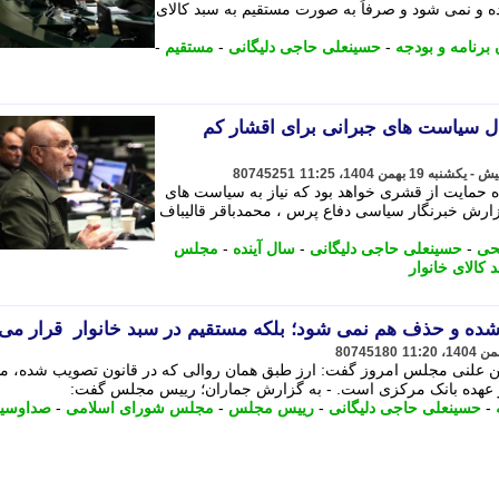
 و نمی شود و صرفاً به صورت مستقیم به سبد کالای
برنامه و بودجه
-
حسینعلی حاجی دلیگانی
-
مستقیم
-
ل سیاست های جبرانی برای اقشار کم
80745251
ه حمایت از قشری خواهد بود که نیاز به سیاست های
جبرانی به ویژه در حوزه معیشت، - به گزارش خبرنگار سیاسی دفاع ‎پرس ، محمدباقر قالیباف
حی
-
حسینعلی حاجی دلیگانی
-
سال آینده
-
مجلس
 کالای خانوار
شده و حذف هم نمی شود؛ بلکه مستقیم در سبد خانوار قرار می 
80745180
 علنی مجلس امروز گفت: ارز طبق همان روالی که در قانون تصویب شده، م
ر عهده بانک مرکزی است. - به گزارش جماران؛ رییس مجلس گفت:
-
حسینعلی حاجی دلیگانی
-
رییس مجلس
-
مجلس شورای اسلامی
-
صداوسیم