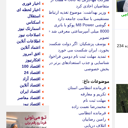
اخبار فوری
متقاضیان اخاذی کرد
اخبار لحظه ای
وزیر بهداشت: موضوع تغذیه ارتباط
اجی
استقلال
مستقیمی با سلامت جامعه دارد
اسکناس
گوشی M8 Power پوکو با باتری
اسمارتک نیوز
8000 میلی آمپرساعتی معرفی شد +
اصلاحات نیوز
تصویر
اطلاعات آنلاین
یوسف پزشکیان: اگر دولت شکست
نماینده مردم شاهین شهر در مجلس با انتقاد از بی نتیجه ماندن گزارش های ارسالی مجلس به قوه قضاییه بر اساس ماده 234
اعتماد آنلاین
بخورد، ایران شکست می خورد
افق امروز
تمدید مهلت ثبت نام دومین فراخوان
افکارنیوز
شناسایی و جذب استعدادهای برتر در
اقتصاد 100
بخش خصوصی
اقتصاد 24
اقتصاد آزاد
موضوعات داغ:
اقتصاد آنلاین
فرمانده انتظامی استان
اقتصاد ایران
تکریم و معارفه
اقتصاد معاصر
مهلت ثبت نام
اقتصاد نیوز
محمدرضا نعمت زاده
اکو ایران
فرمانده انتظامی
اکوفارس
رامین رضاییان
اکونگار
ائتلاف دریایی