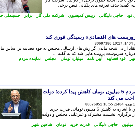
ود با بیان اینکه حقوق برخی از کارکنان شرکت گاز
ست، گفت:حذف تعرفه های پلکانی قبض برخی
نود
-
حاجی دلیگانی
-
رییس کمیسیون
-
شرکت ملی گاز
-
برابر
-
حسینعلی ح
«تروریست های اقتصادی» رسیدگی فوری کند
80697380
رباره سرنوشت پرونده هایی شد که به گفته ...
هر
-
قوه قضاییه
-
آیین نامه
-
میلیارد تومان
-
مجلس
-
نماینده مردم
حاجی دلیگانی: قدرت خرید مردم 5 میلیون تومان کاهش پیدا کرده؛ دولت
داخت می کند
80676851
نماینده شاهین شهر در صحن علنی مجلس با اشاره به کاهش 5 میلیون تومانی قدرت خرید
ار برگزاری نشست مشترک و غیرعلنی مجلس و دولت
میلیون
-
حاجی دلیگانی
-
قدرت خرید
-
تومان
-
شاهین شهر