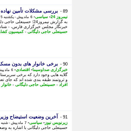
بررسی مشکلات تأمین نهاده
89 -
-
-
نیمروز 24
سیاسی
6 ماه پیش - یکشنبه 5 بهمن 1404، 21:57
به گزارش نیمروز24؛ حس
خبرنگار مجلس خبرگزاری فارس، - شناسه خبر : 54444 تاریخ انتشار : 05 بهمن 
حسینعلی حاجی دلیگانی
-
کمیسیون کشا
برخی خانوار های بدون مسکن 
90 -
-
-
خبرگزاری صداوسیما
اقتصادی
6 ماه پیش - یکشنبه 5 بهمن 1404، 09:45
گلایه هایی وجود دارد که برخی سرپرستان
و ثروتمند طبقه بندی شده اند که جای تعج
افراد
-
حسینعلی حاجی دلیگانی
-
خانوار
-
آخرین وضعیت استیضاح وزیر 
91 -
-
-
زیرنویس نیوز
سیاسی
7 ماه پیش - شنبه 27 دی 1404، 10:52
حسینعلی حاجی دلیگانی با اشاره به وضع