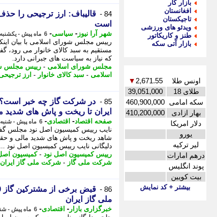
بازار کار
افغانستان
قالیباف: ارز ترجیحی را حذف 
84 -
تاجیکستان
است
ویدئو های ورزشی
-
-
شهر آرا نیوز
سیاسی
6 ماه پیش - یکشنبه 19 بهمن 1404، 10:47
طنز و کاریکاتور
رییس مجلس شورای اسلامی با بیان این
بازار آتی سکه
مستقیم به سبد کالای خانوار می رود، گ
که نیاز به سیاست های جبرانی دارد.
مجلس شورای اسلامی
-
رییس مجلس ش
اسلامی
-
سبد کالای خانوار
-
ارز ترجیحی
اونس طلا
2,671.55
▼
طلای 18
39,051,000
در شرکت گاز چه خبر است؟ 
85 -
سکه امامی
460,900,000
ایران تا ریخت و پاش های شدید م
بهار ازادی
410,200,000
-
-
صفحه اقتصاد
اقتصادی
6 ماه پیش - شنبه 18 بهمن 1404، 11:58
دلار امریکا
نایب رییس کمیسیون اصل نود مجلس گفت
یورو
شاهد ریخت و پاش های شدید مالی و حق
لیر ترکیه
دلیگانی نایب رییس کمیسیون اصل نود ...
رییس کمیسیون اصل نود
-
کمیسیون اصل 
درهم امارات
شرکت ملی گاز
-
شرکت ملی گاز ایران
پوند انگلیس
بیت کویین
بیشتر + کد نمایش
86 -
ملی گاز ایران
-
-
خبرگزاری بازار
اقتصادی
6 ماه پیش - شنبه 18 بهمن 1404، 10:03