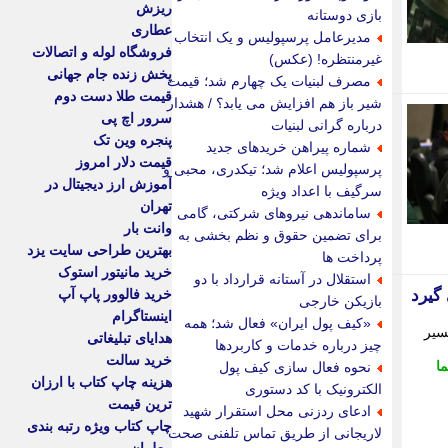
ریزش
بازی دوستانه
عطاری
مدیرعامل پرسپولیس و یک انتخاب
فروشگاه لوله و اتصالات
غیرمنتظره! (عکس)
پخش زنده جام جهانی
مصرف لبنیات یک چهارم شد؛ قیمت
قیمت طلا دست دوم
شیر باز هم افزایش می یابد؟ / هشدار
سرور اچ پی
درباره گرانی لبنیات
پنجره وین تک
شماره پیراهن خریدهای جدید
قیمت دلار امروز
پرسپولیس اعلام شد؛ تیکدری، محبی و
آموزش ارز دیجیتال در
سرگیف با اعداد ویژه
تهران
ساماندهی نیروهای شرکتی، گامی
وانت بار
برای تضمین حقوق و نظم بخشی به
بهترین طراحی سایت یزد
پرداخت ها
خرید مانیتور استوک
استقلال در آستانه قرارداد با دو
گیرد
خرید فالوور پاپ آپ
بازیکن خارجی
اینستاگرام
«کیف پول ایران» فعال شد؛ همه
سیر
هدایای تبلیغاتی
چیز درباره خدمات و کاربردها
خرید سالت
ا
نحوه فعال سازی کیف پول
هزینه چاپ کتاب با ارزان
الکترونیک با کد دستوری
ترین قیمت
ادعای ردزنی محل استقرار شهید
چاپ کتاب ویژه رتبه بندی
لاریجانی از طریق تماس تلفنی صحت