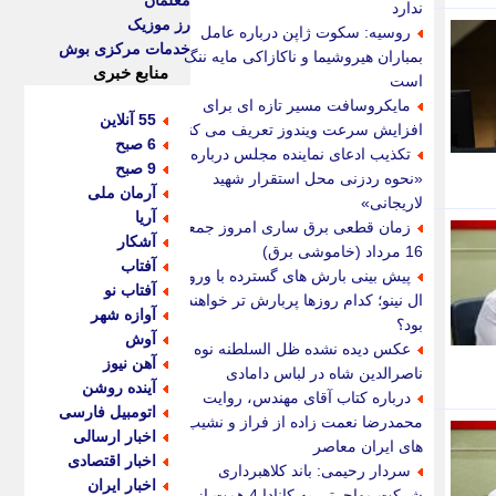
معلمان
ندارد
رز موزیک
روسیه: سکوت ژاپن درباره عامل
خدمات مرکزی بوش
بمباران هیروشیما و ناکازاکی مایه ننگ
منابع خبری
است
مایکروسافت مسیر تازه ای برای
55 آنلاین
افزایش سرعت ویندوز تعریف می کند
6 صبح
تکذیب ادعای نماینده مجلس درباره
9 صبح
«نحوه ردزنی محل استقرار شهید
آرمان ملی
لاریجانی»
آریا
زمان قطعی برق ساری امروز جمعه
آشکار
16 مرداد (خاموشی برق)
آفتاب
پیش بینی بارش های گسترده با ورود
آفتاب نو
ال نینو؛ کدام روزها پربارش تر خواهند
آوازه شهر
بود؟
آوش
عکس دیده نشده ظل السلطنه نوه
آهن نیوز
ناصرالدین شاه در لباس دامادی
آینده روشن
درباره کتاب آقای مهندس، روایت
اتومبیل فارسی
محمدرضا نعمت زاده از فراز و نشیب
اخبار ارسالی
های ایران معاصر
اخبار اقتصادی
سردار رحیمی: باند کلاهبرداری
اخبار ایران
شرکت مهاجرتی به کانادا 4 همت از