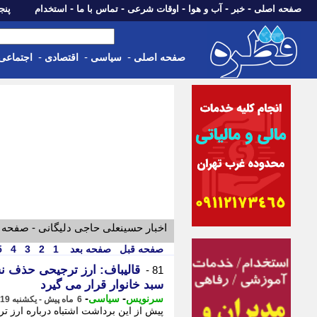
-
-
-
-
-
صفحه اصلی
خبر
آب و هوا
اوقات شرعی
تماس با ما
استخدام
پنجشنبه، 15 م
-
-
-
صفحه اصلی
سیاسی
اقتصادی
اجتماعی
اخبار حسینعلی حاجی دلیگانی - صفحه 
صفحه قبل
صفحه بعد
1
2
3
4
5
قالیباف: ارز ترجیحی حذف ن
81 -
سبد خانوار قرار می گیرد
-
-
سرنویس
سیاسی
6 ماه پیش - یکشنبه 19 بهمن 1404، 11:43
پیش از این برداشت اشتباه درباره ارز 