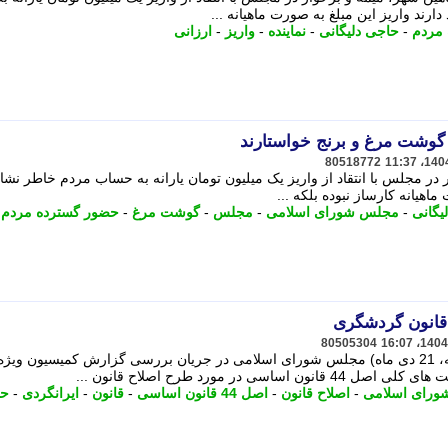
ند واریز این مبلغ به صورت ماهیانه ...
 مردم
-
حاجی دلیگانی
-
نماینده
-
واریز
-
ارزانی
 گوشت مرغ و برنج خواستارند
80518772
 در مجلس با انتقاد از واریز یک میلیون تومان یارانه به حساب مردم خاطر نشا
ماهیانه کارساز نبوده بلکه ...
یگانی
-
مجلس شورای اسلامی
-
مجلس
-
گوشت مرغ
-
حضور گسترده مردم
قانون گردشگری
80505304
نمایندگان در نشست علنی امروز (یکشنبه، 21 دی ماه) مجلس شورای اسلامی در جریان بررسی گزارش کمیسیون ویژه
 در مورد طرح اصلاح قانون ...
رای اسلامی
-
اصلاح قانون
-
اصل 44 قانون اساسی
-
قانون
-
ایرانگردی
-
حم