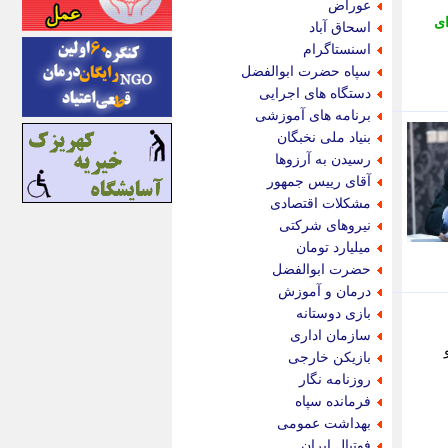
عوراض
اینتیتر
ی
اسحاق آباد
ایونا نیوز
اسنستاگرام
بازتاب آنلاین
سپاه حضرت ابوالفضل
باشگاه خبرنگاران
دستگاه های اجرایی
باغستان نیوز
برنامه های آموزشی
بامبوک
بنیاد ملی نخبگان
ببین و بخون
رسیدن به آرزوها
بدینسان
آقای رییس جمهور
بنکر
مشکلات اقتصادی
بیت ران
نیروهای شرکتی
پارس فوتبال
میلیارد تومان
پارسینه
حضرت ابوالفضل
پارسینه پلاس
درمان و آموزش
پاز آنلاین
بازی دوستانه
پاس گل
سازمان اداری
پانا
بازیکن خارجی
پرتو نیوز
روزنامه نگار
پرسون
فرمانده سپاه
پنجره نیوز
بهداشت عمومی
پویامگ
فوتبال ایران