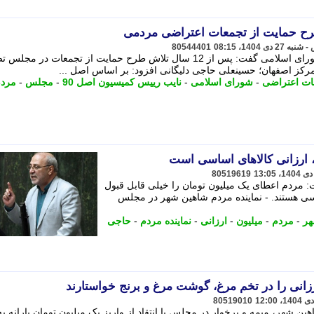
80544401
نایب رییس کمیسیون اصل 90 مجلس شورای اسلامی گفت: پس از 12 سال تلاش طرح حمایت از تجمعات در 
رکز اصفهان؛ حسینعلی حاجی دلیگانی افزود: بر اساس اصل ...
ات اعتراضی
-
شورای اسلامی
-
نایب رییس کمیسیون اصل 90
-
مجلس
-
مرد
، ارزانی کالاهای اساسی است
80519619
 مردم اعطای یک میلیون تومان را خیلی قابل قبول
اسی هستند. - نماینده مردم شاهین شهر در مجلس
هر
-
مردم
-
میلیون
-
ارزانی
-
نماینده مردم
-
حاجی
زانی را در تخم مرغ، گوشت مرغ و برنج خواستارند
80519010
ن شهر، میمه و برخوار در مجلس با انتقاد از واریز یک میلیون تومان یارانه به