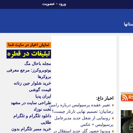
-
ورود
عضویت
تانها
مجله باحال مگ
یوتوبروکرز: مرجع معرفی
بروکرها
خرید شلوار جین زنانه
قیمت گوشی
ایران پدیا
اخبار داغ:
طراحی سایت در مشهد
تغییر عقیده پرسپولیس درباره رامین
تخت نوزاد
رضاییان؛ تصمیم نهایی تارتار چیست؟
دانلود تلگرام و تلگرام
رونمایی از شغل جدید مدیرعامل
طلایی
پرسپولیس + عکس
خرید ممبر تلگرام بدون
ویدیو| حضور گلر جدید استقلال در