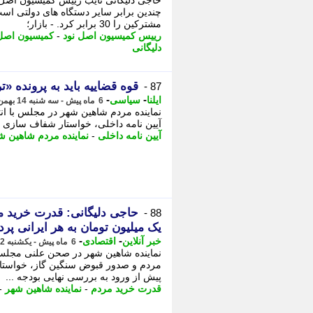
حاجی دلیگانی نایب رییس کمیسیون اصل ن
چندین برابر سایر دستگاه های دولتی ا
مشترکین را 30 برابر کرد. - بازار؛
رییس کمیسیون اصل نود
-
کمیسیون اصل 
دلیگانی
قوه قضاییه باید به پرونده 
87 -
-
-
ایلنا
سیاسی
6 ماه پیش - سه شنبه 14 بهمن 1404، 10:17
آیین نامه داخلی، خواستار شفاف سازی د
آیین نامه داخلی
-
نماینده مردم شاهین ش
88 -
یک میلیون تومان به هر ایرانی پر
-
-
خبر آنلاین
اقتصادی
6 ماه پیش - یکشنبه 12 بهمن 1404، 10:55
مردم و صدور قبوض سنگین گاز، خواست
پیش از ورود به بررسی نهایی بودجه ...
قدرت خرید مردم
-
نماینده شاهین شهر
-