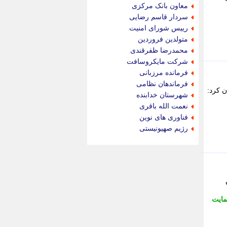
جام جم
معاون بانک مرکزی
جدید پرس
سردار قاسم رضایی
جماران
رییس شورای امنیت
جوان ایرانی
متولدین فروردین
جهان مانا
محمدرضا ظفرقندی
جهان نگر
شرکت مایکروسافت
جهان نیوز
فرمانده مرزبانی
چطور
فرماندهان نظامی
ن کرد:
چمپیونات
شهرستان خدابنده
چمدون
نعمت الله باقری
چه خبر
فناوری های نوین
حادثه 24
رژیم صهیونیستی
حرف تو
حوادث پلاس
حوزه نیوز
خبر آنلاین
خبر جنوب
خبر سیاسی
ایت
خبر گردون
خبر ورزشی
خبرجو