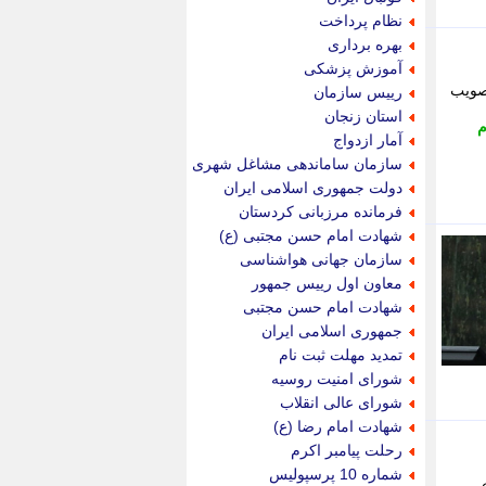
پویه آنلاین
نظام پرداخت
پیام نفت
بهره برداری
تابناک
آموزش پزشکی
تازه نیوز
مجلس تصویب
رییس سازمان
تبیان
استان زنجان
م
تجارت نیوز
آمار ازدواج
تحریریه
سازمان ساماندهی مشاغل شهری
ترابر نیوز
دولت جمهوری اسلامی ایران
ترفندباز
فرمانده مرزبانی کردستان
تریبون اقتصاد
شهادت امام حسن مجتبی (ع)
تسنیم نیوز
سازمان جهانی هواشناسی
تک ناک
معاون اول رییس جمهور
تکراتو
شهادت امام حسن مجتبی
توریسم آنلاین
جمهوری اسلامی ایران
تولید نیوز
تمدید مهلت ثبت نام
تیتر فوری
شورای امنیت روسیه
تیکنا
شورای عالی انقلاب
جاب ویژن
شهادت امام رضا (ع)
جار نیوز
رحلت پیامبر اکرم
جالبتر
شماره 10 پرسپولیس