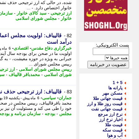
شده، در حالی که ارز ترجیحی حذف نشده
خانوار اختصاص دارد. - ...
ارز ترجیحی
-
سبد کالای خانوار
-
سازمان 
خانوار
-
مجلس شورای اسلامی
قالیباف: اولویت مجلس اعما
82 -
درآمد است
پست الکترونیکی:
-
-
خبرگزاری دفاع مقدس
اقتصادی
6 ماه پیش - یکشنبه 19 بهمن 1404، 11:25
اولویت ما در صحن برای بودجه سال آیند
رییس مجلس شورای ...
رییس مجلس شورای اسلامی
-
ارز ترجی
شورای اسلامی
-
محمدباقر قالیباف
-
سبد
5 + 1
یارانه ها
قالیباف: ارز ترجیحی حذف ن
83 -
مسکن مهر
-
-
جماران
سیاسی
قیمت جهانی طلا
6 ماه پیش - یکشنبه 19 بهمن 1404، 11:20
محمد باقرقالیباف، رییس مجلس در صحن
قیمت روز طلا و ارز
خود را طی می کند و مسئولیت آن نیز ب
قیمت جهانی نفت
مجلس
-
بودجه
-
سازمان برنامه و بودجه
نرخ ارز مرجع
اخبار نرخ ارز
قیمت طلا
قیمت سکه
آب و هوا