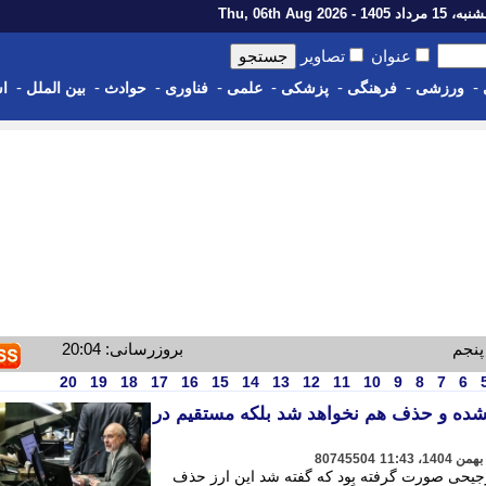
رداد 1405 - Thu, 06th Aug 2026
عنوان
تصاویر
-
-
-
-
-
-
-
-
ورزشی
فرهنگی
پزشکی
علمی
فناوری
حوادث
بین الملل
اس
پنجم
بروزرسانی: 20:04
20
19
18
17
16
15
14
13
12
11
10
9
8
7
6
شده و حذف هم نخواهد شد بلکه مستقیم در
80745504
ترجیحی صورت گرفته بود که گفته شد این ارز حذف