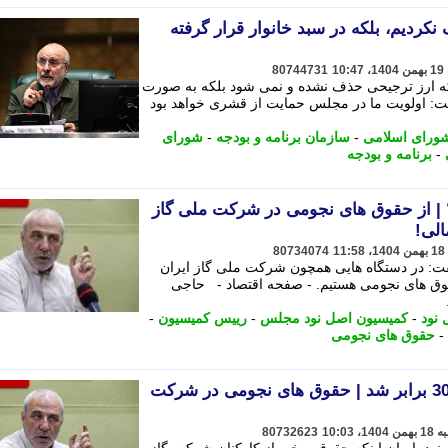
نکردیم، بلکه در سبد خانوار قرار گرفته
80744731
که ارز ترجیحی حذف نشده و نمی شود بلکه به صورت
فت: اولویت ما در مجلس حمایت از قشری خواهد بود
ورای اسلامی
-
سازمان برنامه و بودجه
-
شورای
-
برنامه و بودجه
| از حقوق های نجومی در شرکت ملی گاز
الی!
80734074
: در دستگاه هایی همچون شرکت ملی گاز ایران
وق های نجومی هستیم. - صفحه اقتصاد - حاجی
نود
-
کمیسیون اصل نود مجلس
-
رییس کمیسیون
-
-
حقوق های نجومی
قبض برخی از مشترکین گاز 30 برابر شد | حقوق های نجومی در شرکت
80732623