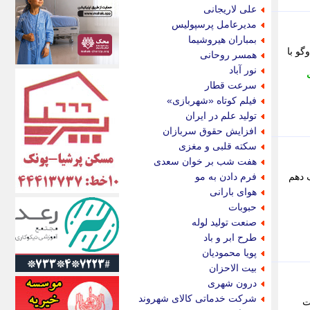
اکونیوز
علی لاریجانی
الف
مدیرعامل پرسپولیس
انتشار آنلاین
بمباران هیروشیما
اندیشه قرن
گو با
همسر روحانی
اندیشه معاصر
نور آباد
اندیشه ها
سرعت قطار
انرژی پرس
فیلم کوتاه «شهربازی»
ای استخدام
تولید علم در ایران
ایتنا
افزایش حقوق سربازان
ایراف
سکته قلبی و مغزی
ایران آرت
هفت شب بر خوان سعدی
ایران آنلاین
 دهم
فرم دادن به مو
ایران زندگی
هوای بارانی
ایران فوری
حبوبات
ایرانی روز
صنعت تولید لوله
ایرانیتال
طرح ابر و باد
ایرنا
پویا محمودیان
ایسکانیوز
بیت الاحزان
ایسنا
درون شهری
ایکنا
شرکت خدماتی کالای شهروند
ت
ایلنا