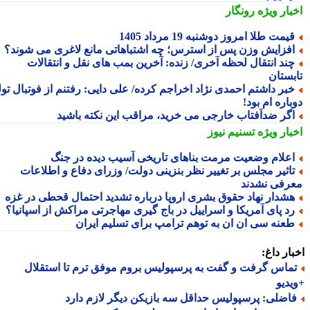
بار ویژه
رونگار
یمت طلا امروز دوشنبه 19 مرداد 1405
فزایش وزن پس از استرس؛ چه اشتباهاتی مانع لاغری می شوند؟
ند انتقال لحظه آخری/ زنده: آخرین بمب های نقل و انتقالات
بستان
بر داشتم احمدی نژاد اخراجم کرده/ علی دایی: رفتنم از فوتبال تولد
اره ام بود!
گر ضدآفتاب خارجی می خرید، مراقب این نکته باشید
بار ویژه
تسنیم نیوز
علام وضعیت مرمت بناهای تاریخی آسیب دیده در جنگ
اثیر مجلس بر تغییر نظر بنزینی دولت/ وزرای دفاع و اطلاعات
رفی نشدند
شدار نهاد حقوق بشری اروپا درباره تشدید احتمال قحطی در غزه
د پای آمریکا و اسراییل در باج گیری مهاجرتی مراکش از اسپانیا؟
عنه سی ان ان به توهم ترامپ برای تسلیم ایران
ار داغ:
ماس گرفت و گفت به پرسپولیس بروم موفق ترم تا استقلال
دیو
اضلی: پرسپولیس حداقل سه بازیکن دیگر لازم دارد