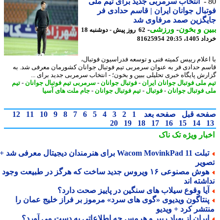
انتخاب سرمربی جدید برای تیم ملی
بال جوانان ایران | قاسم حدادی فر
یگزین صمد مرفاوی شد
ن و بخون
-
ورزشی
-
62 روز پیش - دوشنبه 18
14، 20:35
81625954
اعلام رییس کمیته فنی و توسعه فدراسیون فوتبال،
م حدادی فر به عنوان سرمربی تیم فوتبال جوانان کشورمان معرفی شد. به
رش پایگاه خبری تحلیلی ببین و بخون؛ - انتخاب سرمربی جدید برای ...
 ملی فوتبال جوانان ایران
-
فوتبال جوانان
-
سرمربی تیم فوتبال جوانان
-
تیم
 فوتبال جوانان
-
فوتبال
-
تیم فوتبال جوانان
-
جام ملت های آسیا
حه قبل
صفحه بعد
1
2
3
4
5
6
7
8
9
10
11
12
20
19
18
17
16
15
14
بار ویژه
تک ناک
تبلت Wacom MovinkPad 11 برای هنرمندان دیجیتال معرفی شد +
ویر
هوش مصنوعی ۱۶ ویروس جدید ساخت که هرگز در طبیعت وجود
شته اند
یا وقوع سیلاب های سنگین در پاییز صحت دارد؟
نتاگون ویدیوی «گوی های سرد» مرموز بر فراز خلیج عمان را
تشر کرد + ویدیو
یران از پهپاد ریپر و هرمس چه اطلاعاتی به دست می آورد؟