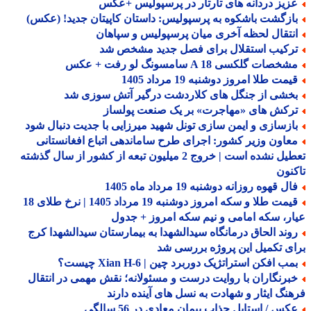
زیز دردانه های تارتار در پرسپولیس +عکس
ازگشت باشکوه به پرسپولیس: داستان کاپیتان جدید! (عکس)
نتقال لحظه آخری میان پرسپولیس و سپاهان
رکیب استقلال برای فصل جدید مشخص شد
خصات گلکسی A 18 سامسونگ لو رفت + عکس
مت طلا امروز دوشنبه 19 مرداد 1405
خشی از جنگل های کلاردشت درگیر آتش سوزی شد
رکش های «مهاجرت» بر یک صنعت پولساز
ازسازی و ایمن سازی تونل شهید میرزایی با جدیت دنبال شود
عاون وزیر کشور: اجرای طرح ساماندهی اتباع افغانستانی
تعطیل نشده است | خروج 2 میلیون تبعه از کشور از سال گذشته
نون
ل قهوه روزانه دوشنبه 19 مرداد ماه 1405
قیمت طلا و سکه امروز دوشنبه 19 مرداد 1405 | نرخ طلای 18
ر، سکه امامی و نیم سکه امروز + جدول
وند الحاق درمانگاه سیدالشهدا به بیمارستان سیدالشهدا کرج
ی تکمیل این پروژه بررسی شد
ب افکن استراتژیک دوربرد چین | Xian H-6 چیست؟
برنگاران با روایت درست و مسئولانه؛ نقش مهمی در انتقال
نگ ایثار و شهادت به نسل های آینده دارند
کس / استایل جذاب پیمان معادی در 56 سالگی