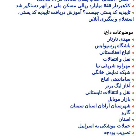
ردار 840 میلیارد ریالی مسکن ملی در ابهر دستگیر شد
اییدیه کد پستی چیست؟ آموزش دریافت تاییدیه کد پستی،
علام و پیگیری آنلاین
ضوعات داغ:
هدی تارتار
اشگاه پرسپولیس
تباع افغانستانی
قل و انتقالات
هراوه شریفی نیا
بکه نمایش خانگی
اماندهی اتباع
غاز لیگ برتر
قل و انتقالات تابستانی
ازار موبایل
هرستان آرادان استان سمنان
ارو
سنان
ملات موشکی به اسراییل
صویب بودجه