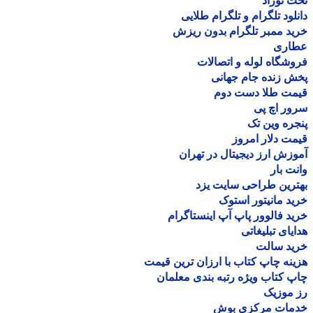
 نوزاد
لود تلگرام و تلگرام طلایی
د ممبر تلگرام بدون ریزش
اری
شگاه لوله و اتصالات
 زنده جام جهانی
مت طلا دست دوم
ر اچ پی
ره وین تک
ت دلار امروز
زش ارز دیجیتال در تهران
ت بار
رین طراحی سایت یزد
د مانیتور استوک
د فالوور پاپ آپ اینستاگرام
یای تبلیغاتی
ید سالت
نه چاپ کتاب با ارزان ترین قیمت
 کتاب ویژه رتبه بندی معلمان
موزیک
مات مرکزی بوش