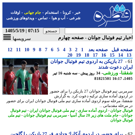
-
-
-
-
خبر
کرونا
استخدام
جام جهانی
اوقات
-
-
-
شرعی
آب و هوا
تماس
ویدئوهای ورزشی
07:15 | 1405/5/19
ار تیم فوتبال جوانان - صفحه چهارم
سرویسها
حه قبل
صفحه بعد
1
2
3
4
5
6
7
8
9
10
11
12
20
19
18
17
16
15
14
27 بازیکن به اردوی تیم فوتبال جوانان
ان دعوت شدند
نا
-
ورزشی
-
34 روز پیش - سه شنبه 16 تیر
81821501
1405
سرمربی تیم فوتبال جوانان 27 بازیکن را برای حضور
اردوی آماده سازی ترکیه دعوت کرد. به گزارش
نا، مرحله سوم اردوی آماده سازی تیم ملی فوتبال جوانان ایران برای حضور
مرحله مقدماتی ...
بال جوانان
-
اردوی آماده سازی
-
تیم ملی فوتبال جوانان ایران
-
تیم فوتبال
نان
-
جام ملت های زیر 20 سال آسیا
-
سرمربی تیم فوتبال جوانان
-
تیم ملی
بال جوانان
برای حضور در اردوی آنکارا؛ حدادی فر 27 بازیکن را گلچین