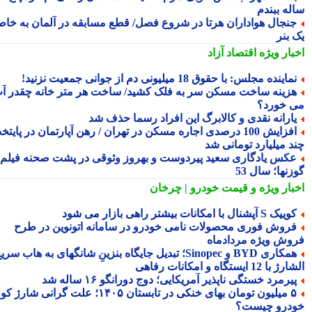
له ببندم
نجال هواداران هرتا در شروع فصل/ قطع مسابقه در آلمان به خاطر
 بنر
بار ویژه
اقتصاد آزاد
ماینده مجلس: با حقوق 18 میلیونی دم از جوانی جمعیت نزنید!
زینه ساخت مسکن سر به فلک کشید/ ساخت هر متر خانه چقدر آب
 خورد؟
ارانه نقدی و کالابرگ این افراد رسما حذف شد
افزایش 100 درصدی اجاره مسکن در تهران / رهن آپارتمان در پایتخت
د میلیارد تومانی شد
کس یادگاری سعید پیردوست و بهروز وثوقی در پشت صحنه فیلم
نها؛ سال 53
بار ویژه
و قیمت خودرو | چرخان
یک S آپشنال با امکانات بیشتر راهی بازار می شود
روش فوری محصولات نامی خودرو در سامانه اتونوین در طرح
وش ویژه مردادماه
همکاری BYD و Sinopec؛ تبدیل جایگاه بنزینِ شانگهای به هاب سریع
ا 12 ایستگاه و امکانات رفاهی
یرمرد خستگی ناپذیر آمریکایی؛ دوج دورانگو ۱۶ ساله شد
۵ میلیون تومان بهای خنکی در تابستان ۱۴۰۵؛ علت گرانی شارژ کولر
درو چیست؟