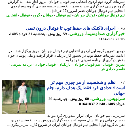
ینات گروه دوم اردوی انتخابی تیم فوتبال جوانان امروز آغاز شد. - به گزارش
ه ورزشی خبرگزاری صدا و سیما ، نخستین جلسه تمرینی گروه دوم اردوی
ابی تیم فوتبال جوانان عصر امروز (27 خرداد) ...
 فوتبال جوانان
-
فوتبال جوانان
-
تیم فوتبال
-
جوانان
-
گروه
-
فوتبال
-
انتخابی
اجرای تاکتیک های حفظ توپ تا فوتبال درون تیمی
رگزاری صداوسیما
-
ورزشی
-
59 روز پیش - پنجشنبه 21 خرداد 1405،
81647932
20
ین تمرین گروه اول اردوی انتخابی تیم فوتبال جوانان امروز برگزار شد. - در
مه، تمرینات حفظ توپ در دستور کار بازیکنان قرار گرفت و ملی پوشان جوان
 دیگری از برنامه تمرینی خود را به ...
ین
-
فوتبال
-
تیم فوتبال جوانان
-
بازیکنان
-
فوتبال جوانان
-
برنامه تمرینی
-
م حدادی فر
نظم و شخصیت از هر چیزی مهم تر
؛/ حدادی فر: فقط یک هدف دارم، جام
نی
نویس
-
ورزشی
-
60 روز پیش - چهارشنبه 20
14، 21:48
81641837
ربی تیم جوانان ایران ابراز امیدواری کرد بتواند
به جام جهانی زیر 20 سال صعود کنند. - به گزارش ورزش سه ، نخستین تمرین
ات گروه اول انتخابی تیم فوتبال جوانان ایران در شروع کار با سرمربیگری ...