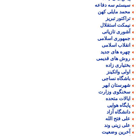
یستم سه دفاعه
حمد مایلی کهن
راکتور تبریز
یمکت استقلال
شوری تازیانی
مهوری اسلامی
نقلاب اسلامی
هره های جدید
وش های قدیمی
ختیاری زاده
ولی واتکینز
اشگاه نساجی
هرستان ابهر
خنگوی وزارت
یالات متحده
ایگاه هوایی
انشگاه آزاد
لی فتح الله
لی زینی وند
خرین وضعیت