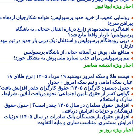
بار ویژه
ایونا نیوز
ونمایی عجیب از خرید جدید پرسپولیس؛ «نواده شکارچیان اژدها» در
راهن سرخ!
فشاگری محمدمهدی زارع درباره انتقال جنجالی به باشگاه
سپولیس؛ تارتار واقعاً مانع شد؟
ربی زودهنگام پرسپولیس و استقلال؛ یک دربی باز جدید در تیم مهدی
تار!
دافع ملی پوش در آستانه جدایی از باشگاه پرسپولیس
یم پرسپولیس برای جذب ستاره ملی پوش به مشکل خورد!
بار ویژه
اندیشه معاصر
قیمت طلا و سکه امروز دوشنبه ۱۹ مرداد ۱۴۰۵ | نرخ طلای ۱۸
ار، سکه امامی و نیم سکه امروز + جدول
دول دستمزد کارگران ۱۴۰۵؛ حقوق کارگران چقدر افزایش یافت؟
واهی کسر از حقوق تامین اجتماعی؛ نحوه دریافت آنلاین، شرایط،
ارک و استعلام
افزایش حقوق معلمان در سال ۱۴۰۵ چقدر است؟ | جدول حقوق
هنگیان و جزئیات افزایش دریافتی
افزایش حقوق بازنشستگان بانک صادرات در سال ۱۴۰۵؛ جزئیات
زایش مستمری، متناسب سازی و مابه التفاوت
بار ویژه
روز نو