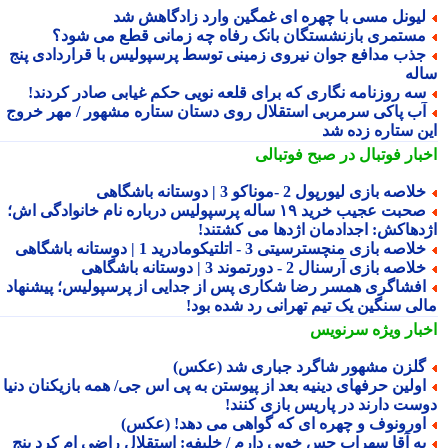
یونل مسی با چهره ای غمگین وارد زادگاهش شد
ستمری بازنشستگان بانک رفاه چه زمانی قطع می شود؟
ذب مدافع جوان نیروی زمینی توسط پرسپولیس با قراردادی پنج
له
ه روزنامه نگاری که برای قلعه نویی حکم غیابی صادر کردند!
ب پاکی سرمربی استقلال روی دستان ستاره مشهور / مهر خروج
ن ستاره زده شد
بار فوتبال در صبح فوتبالی
لاصه بازی لیورپول 2 -موناکو 3 | دوستانه باشگاهی
صحبت عجیب خرید ۱۹ ساله پرسپولیس درباره نام خانوادگی اش؛
دهاکش: اجدادمان اژدها می کشتند!
لاصه بازی منچسترسیتی 3 - اتلتیکومادرید 1 | دوستانه باشگاهی
لاصه بازی آرسنال 2 - دورتموند 3 | دوستانه باشگاهی
فشاگری همسر رضا شکاری پس از جدایی از پرسپولیس؛ پیشنهاد
لی سنگین یک تیم تهرانی رد شده بود!
بار ویژه
سرنویس
لزن مشهور شاگرد جباری شد (عکس)
ولین حرفهای دینیه بعد از پیوستن به پی اس جی/ همه بازیکنان دنیا
ست دارند در پاریس بازی کنند!
ورونوف و چهره ای که گواهی می دهد! (عکس)
ه آقا سهراب حس خوبی دارم / خلیفه: استقلال راضی ام کرد پنج