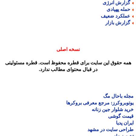
زارش انرژی
مله پهپادی
ملکرد ضعیف
زارش بازار
نسخه اصلی
مه حقوق این سایت برای قطره محفوظ است. قطره مسئولیتی
در قبال محتوای مطالب ندارد.
ه باحال مگ
وبروکرز: مرجع معرفی بروکرها
د شلوار جین زنانه
مت گوشی
ان پدیا
احی سایت در مشهد