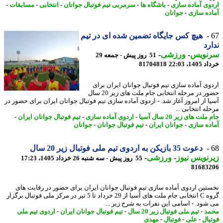
وی آماده سازی
-
باشگاه ها
-
سرمربی تیم فوتبال جوانان
-
انتخابی
-
مسابقات
-
ده سازی
-
جوانان
هیچ کس جایگاه تضمین شده ای در تیم
رد
نویس
-
ورزشی
-
51 روز پیش - جمعه 29
14، 22:03
81704818
وی آماده سازی تیم فوتبال جوانان ایران برای
حضور در مرحله انتخابی جام ملت های زیر 20 سال
ا از امروز آغاز شد. - اردوی آماده سازی تیم فوتبال جوانان ایران برای حضور در
ه انتخابی ...
لت های زیر 20 سال آسیا
-
اردوی آماده سازی
-
تیم فوتبال جوانان ایران
-
ده سازی
-
جوانان ایران
-
تیم فوتبال جوانان
-
جوانان
دعوت 35 بازیکن به اردوی تیم ملی فوتبال زیر 20 سال
نویس نیوز
-
ورزشی
-
55 روز پیش - سه شنبه 26 خرداد 1405، 17:23
81683
تین اردوی آماده سازی تیم فوتبال جوانان ایران برای حضور در رقابت های
گروه C انتخابی جام ملت های آسیا از 29 خرداد تا 5 تیر در مرکز ملی فوتبال برگزار
شود. - اسامی این نفرات به شرح زیر ...
د
-
تیم ملی فوتبال زیر 20 سال
-
تیم فوتبال جوانان ایران
-
اردوی تیم ملی
بال
-
علی
-
فوتبال
-
مهدی