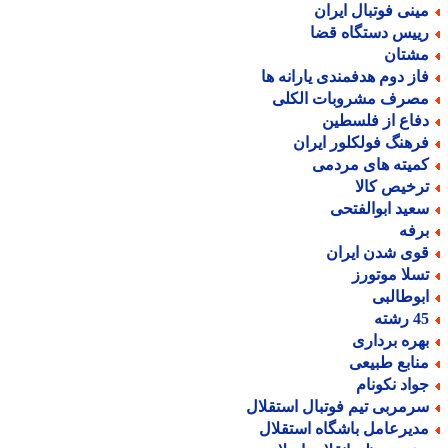
ینی فوتبال ایران
ییس دستگاه قضا
شتان
از دوم هدفمندی یارانه ها
صرف مشروبات الکلی
فاع از فلسطین
رهنگ فولکلور ایران
میته های مردمی
رخیص کالا
عید ابوالفتحی
رفه
وی شدن ایران
سلا موتورز
بوطالبی
رشته
هره برداری
نابع طبیعی
واد نکونام
رمربی تیم فوتبال استقلال
دیرعامل باشگاه استقلال