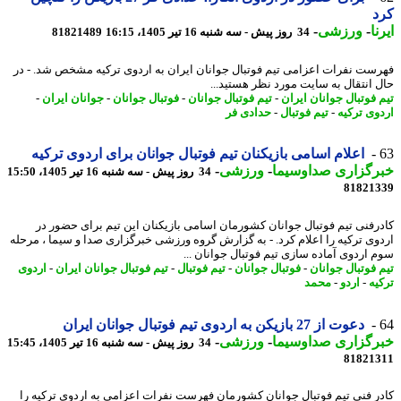
د
ا
-
ورزشی
-
34 روز پیش - سه شنبه 16 تیر 1405، 16:15
81821489
ست نفرات اعزامی تیم فوتبال جوانان ایران به اردوی ترکیه مشخص شد. - در
 اﻧﺘﻘﺎل ﺑﻪ ﺳﺎﯾﺖ ﻣﻮرد ﻧﻈﺮ ﻫﺴﺘﯿﺪ...
 فوتبال جوانان ایران
-
تیم فوتبال جوانان
-
فوتبال جوانان
-
جوانان ایران
-
وی ترکیه
-
تیم فوتبال
-
حدادی فر
اعلام اسامی بازیکنان تیم فوتبال جوانان برای اردوی ترکیه
رگزاری صداوسیما
-
ورزشی
-
34 روز پیش - سه شنبه 16 تیر 1405، 15:50
81821
رفنی تیم فوتبال جوانان کشورمان اسامی بازیکنان این تیم برای حضور در
وی ترکیه را اعلام کرد. - به گزارش گروه ورزشی خبرگزاری صدا و سیما ، مرحله
 اردوی آماده سازی تیم فوتبال جوانان ...
 فوتبال جوانان
-
فوتبال جوانان
-
تیم فوتبال
-
تیم فوتبال جوانان ایران
-
اردوی
یه
-
اردو
-
محمد
دعوت از 27 بازیکن به اردوی تیم فوتبال جوانان ایران
رگزاری صداوسیما
-
ورزشی
-
34 روز پیش - سه شنبه 16 تیر 1405، 15:45
81821
ر فنی تیم فوتبال جوانان کشورمان فهرست نفرات اعزامی به اردوی ترکیه را