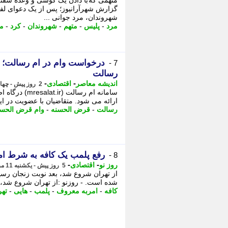
متهمی که با دادن یک گوشی و وعده سفته ا
گزارش شهرآرانیوز؛ پس از یک دعوای لفظ
شهروندان، مرد جوانی ...
مرد
-
پلیس
-
متهم
-
شهروندان
-
کرد
-
مت
درخواست وام در ام رسالت؛ را
7 -
رسالت
-
-
اندیشه معاصر
اقتصادی
2 روز پیش - چهارشنبه 14 مرداد 1405، 11:13
سامانه ام ر
ارائه می شود. متقاضیان با عضویت در ای
رسالت
-
قرض الحسنه
-
وام قرض الحسن
رفع پلمب یک کافه به شرط امربه م
8 -
-
-
روز نو
اقتصادی
5 روز پیش - یکشنبه 11 مرداد 1405، 20:57
از تهران شروع شد، بعد نوبت زنجان رس
شده است. - روزنو :از تهران شروع شد، 
کافه
-
امربه معروف
-
پلمب
-
هایی
-
تهر