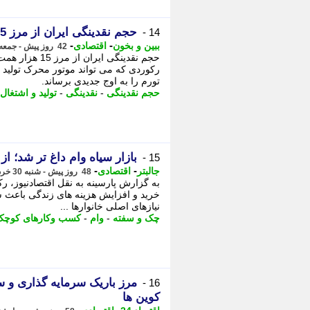
حجم نقدینگی ایران از مرز 15 هزار همت عبور کرد
14 -
-
-
ببین و بخون
اقتصادی
42 روز پیش - جمعه 5 تیر 1405، 21:05
رکوردی که می تواند موتور محرک تولید و ا
تورم را به اوج جدیدی برساند.
حجم نقدینگی
-
نقدینگی
-
تولید و اشتغال
بازار سیاه وام داغ تر شد؛ 
15 -
-
-
جالبتر
اقتصادی
48 روز پیش - شنبه 30 خرداد 1405، 11:07
به گزارش پارسینه به نقل اقتصادنیوز،
خرید و افزایش هزینه های زندگی باعث ش
نیازهای اصلی خانوارها ...
چک و سفته
-
وام
-
کسب وکارهای کوچک
مرز باریک سرمایه گذاری و س
16 -
کوین ها