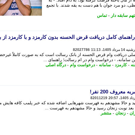
ز مال باخته فرصت گرفته بود، به دام افتاد. - به
ی، دو مرد جوان با هم دست به یقه شدند. با تجمع
هم سابقه دار
-
تماس
هنمای کامل دریافت قرض الحسنه بدون کارمزد و با کارمزد از ب
82027786
سالت (mresalat.ir) درگاه اصلی دریافت وام قرض الحسنه از بانک رسالت است که به صورت کاملاً غیر
ن سامانه، - درخواست وام در ام رسالت؛ راهنمای ...
ه
-
کارمزد
-
سامانه
-
درخواست وام
-
درگاه اصلی
عروف 200 نفر!
82011219
ید و حالا مشهدهم به فهرست شهرهایی اضافه شده که خبر پلمب کافه هایش م
بعد نوبت زنجان رسید و حالا مشهدهم به فهرست ...
ان
-
زنجان
-
منتشر