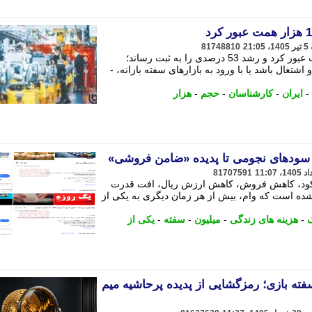
81748810
حجم نقدینگی ایران از مرز 15 هزار همت عبور کرد و رشد 53 درصدی را به ثبت رساند؛
شتغال باشد یا با ورود به بازارهای سفته بازانه، -
-
ایران
-
کارشناسان
-
حجم
-
هزار
از سودهای نجومی تا پدیده «ضامن فروشی»
81707591
 رکود، کاهش فروش، کاهش ارزش ریال، افت قدرت
ده است که وام، بیش از هر زمان دیگری به یکی از
-
هزینه های زندگی
-
میلیون
-
سفته
-
یکی از
فته بازی؛ رمزگشایی از پدیده پرحاشیه میم