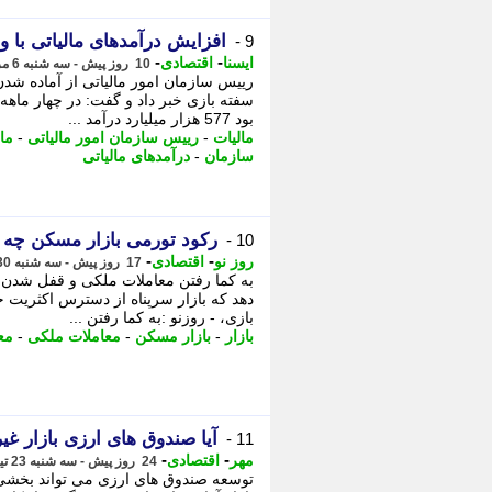
افزایش درآمدهای مالیاتی با 
9 -
-
-
ایسنا
اقتصادی
10 روز پیش - سه شنبه 6 مرداد 1405، 13:05
رییس سازمان امور مالیاتی از آماده شد
سفته بازی خبر داد و گفت: در چهار ما
بود 577 هزار میلیارد درآمد ...
مالیات
-
رییس سازمان امور مالیاتی
-
مال
سازمان
-
درآمدهای مالیاتی
رکود تورمی بازار مسکن چه 
10 -
-
-
روز نو
اقتصادی
17 روز پیش - سه شنبه 30 تیر 1405، 12:07
به کما رفتن معاملات ملکی و قفل شدن 
دهد که بازار سرپناه از دسترس اکثریت
بازی، - روزنو :به کما رفتن ...
بازار
-
بازار مسکن
-
معاملات ملکی
-
مع
آیا صندوق های ارزی بازار غ
11 -
-
-
مهر
اقتصادی
24 روز پیش - سه شنبه 23 تیر 1405، 15:45
توسعه صندوق های ارزی می تواند بخشی از