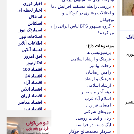
اخبار فوری
بررسی رابطه مستقیم افزایش دما
اخبار لحظه ای
و اختلالات رفتاری در کودکان و
استقلال
نوجوانان
اسکناس
گروه مشهور BTS لباس ایرانی را بر
اسمارتک نیوز
تن کردند!
انک
اصلاحات نیوز
اطلاعات آنلاین
موضوعات داغ:
اعتماد آنلاین
پرسپولیسی ها
حضوری
افق امروز
فرهنگ و ارشاد اسلامی
افکارنیوز
رحلت پیامبر
اقتصاد 100
رامین رضاییان
اقتصاد 24
فرهنگ و ارشاد
اقتصاد آزاد
ارشاد اسلامی
اقتصاد آنلاین
دهه آخر ماه صفر
اقتصاد ایران
اسلام آباد غرب
نتشر
اقتصاد معاصر
امضای قرارداد
اقتصاد نیوز
نیروهای شرکتی
اکو ایران
زبان و ادبیات روسی
اکوفارس
لیگ دسته دو فرانسه
اکونگار
سردار محمدصالح جوکار