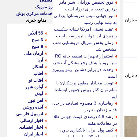
معلمان
فوق تخصص نوزادان: شیر مادر
رز موزیک
برترین تغذیه برای نوزاد است
خدمات مرکزی بوش
تور جهانی تنیس صربستان؛ یزدانی
 بازان
منابع خبری
به نیمه نهایی رسید
عقب نشینی آمریکا نشانه شکست
55 آنلاین
راهبردی این دولت تروریست است
6 صبح
زمان پخش سریال «روشنایی شب»
9 صبح
مشخص شد
آرمان ملی
استقرار تجهیزات تصفیه خانه RO
آریا
سیه رود با هدف رفع مشکل آب شرب
آشکار
وحدت در برابر دشمن، رمز پیروزی
آفتاب
 بازان
است
آفتاب نو
توییت معنادار معاون پزشکیان: با
آوازه شهر
تمام توان کنار رییس جمهور ایستاده
آوش
ایم
آهن نیوز
رهاسازی 3 مصدوم تصادف در جاده
آینده روشن
قدیم زنجان - تبریز
اتومبیل فارسی
رشد 4.8 درصدی قیمت جهانی طلا
اخبار ارسالی
در معاملات هفته
اخبار اقتصادی
کیف پول ایران؛ بانکداری بدون
اخبار ایران
اینترنت برای 90 میلیون ایرانی