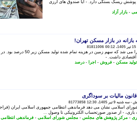
ان پوشش ریسک بستگی دارد. - آیا صندوق های ارزی
ی
-
بازار آزاد
81811006
طرح فروش متری مسکن باید زمانی اجرا می شد که سهم زمین در هزینه تمام شده تولید مسکن زیر 50
 اقتصادی داشت. -
تولید مسکن
-
فروش
-
اجرا
-
درصد
انون مالیات بر سوداگری
81773858
ای اسلامی نشان می دهد فرماندهی انتظامی جمهوری اسلامی ایران (فراجا)
بازی، - از صدور صورتحساب الکترونیکی تا وصول ...
ری
-
مرکز پژوهش های مجلس
-
مجلس شورای اسلامی
-
فرماندهی انتظامی
-