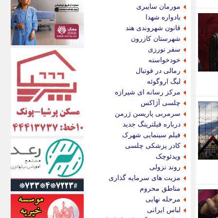
اکونیوز
مورمان سایبری
الف
یادواره شهدا
انتشار آنلاین
قانون شهروندی هند
اندیشه قرن
شهرستان کازرون
اندیشه معاصر
سفر نورزی
اندیشه ها
خودخواسته
انرژی پرس
رمالی در فوتبال
ای استخدام
لیگ اروگوئه
ایتنا
مرکز رسانه ای شیرازه
ایراف
چلسی آژاکس
ایران آرت
سرمربی پاریسن ژرمن
ایران آنلاین
درباره فیلترینگ جدید
ایران زندگی
فیلم سینمایی شهرک
ایران فوری
کادر پزشکی چلسی
ایرانی روز
ویدئوچک
ایرانیتال
روند نزولی
ایرنا
مزیت های سرمایه گذاری
ایسکانیوز
مناطق محروم
ایسنا
مرحله نهایی
ایکنا
لباس ایرانی
ایلنا