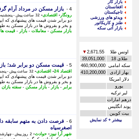
بازار کار
افغانستان
بازار مسکن در مرداد آرام گ
4 -
تاجیکستان
-
-
رونگار
اقتصادی
32 ساعت پیش - پنجشنبه 15 مرداد 1405، 12:22
ویدئو های ورزشی
دو برابر شدن قیمت های پیشنهادی که ای
طنز و کاریکاتور
و بخر و بفروش ها در بازار مسکن به طو
بازار آتی سکه
بازار مسکن
-
معاملات
-
بازار
-
قیمت ها
-
اونس طلا
2,671.55
▼
طلای 18
39,051,000
قیمت مسکن دو برابر شد؛ باز
5 -
سکه امامی
460,900,000
-
-
اقتصاد 24
اقتصادی
32 ساعت پیش - پنجشنبه 15 مرداد 1405، 11:52
بهار ازادی
410,200,000
دو برابر شدن قیمت های پیشنهادی که ای
دلار امریکا
و بخر و بفروش ها در بازار مسکن به ط
یورو
برابر
-
بازار
-
بازار مسکن
-
سفته بازان
-
لیر ترکیه
درهم امارات
پوند انگلیس
بیت کویین
بیشتر + کد نمایش
فرصت دادن به متهم سابقه دا
6 -
اصغرسیاه
-
-
شهر آرا نیوز
حوادث
2 روز پیش - چهارشنبه 14 مرداد 1405، 12:27