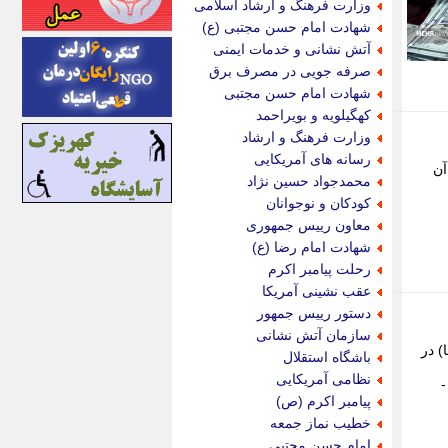
وزارت فرهنگ و ارشاد اسلامی
اینتیتر
شهادت امام حسن مجتبی (ع)
ایونا نیوز
آتش نشانی و خدمات ایمنی
بازتاب آنلاین
صرفه جویی در مصرف برق
باشگاه خبرنگاران
شهادت امام حسن مجتبی
باغستان نیوز
کهگیلویه و بویراحمد
بامبوک
وزارت فرهنگ و ارشاد
ببین و بخون
رسانه های آمریکایی
 درصد بود. در آن
بدینسان
محمدجواد حسین نژاد
بنکر
کودکان و نوجوانان
بیت ران
معاون رییس جمهوری
پارس فوتبال
شهادت امام رضا (ع)
پارسینه
رحلت پیامبر اکرم
پارسینه پلاس
عقب نشینی آمریکا
پاز آنلاین
دستور رییس جمهور
پاس گل
سازمان آتش نشانی
پانا
 در
باشگاه استقلال
پرتو نیوز
نظامی آمریکایی
پرسون
پیامبر اکرم (ص)
پنجره نیوز
خطیب نماز جمعه
پویامگ
امام حسن مجتبی