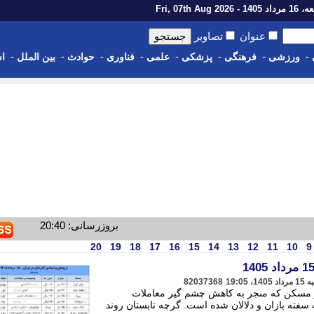
14 - Fri, 07th Aug 2026
عنوان
تصاویر
-
-
-
-
-
-
-
-
ورزشی
فرهنگی
پزشکی
علمی
فناوری
حوادث
بین الملل
اس
بروزرسانی: 20:40
20
19
18
17
16
15
14
13
12
11
10
9
82037368
ار مسکن که منجر به کاهش چشم گیر معاملات
ته بازان و دلالان شده است. گرچه تابستان روند