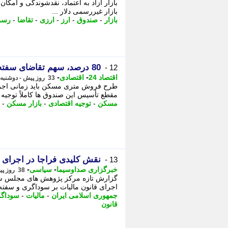
بازار آزاد به اعتماد، نقدشوندگی و امک
بازار غیررسمی دلار ...
بازار
-
صندوق
-
ارز
-
ارزی
-
تقاضا
-
رسم
80 درصد، سهم تقاضای سفته بازانه در بازار مسکن تهران!
12 -
-
-
اقتصاد 24
اقتصادی
33 روز پیش - دوشنبه 15 تیر 1405، 00:12
مقطع تأسیس این صندوق ها کاملاً توجیه
مسکن
-
توجیه اقتصادی
-
بازار مسکن
-
نقش کلیدی فراجا در اجرای ق
13 -
-
-
خبرگزاری صداوسیما
سیاسی
38 روز پیش - سه شنبه 9 تیر 1405، 12:30
گزارش تازه مرکز پژوهش های مجلس شور
اجرای قانون مالیات بر سوداگری و سفته 
جمهوری اسلامی ایران
-
مالیات
-
سوداگ
قانون