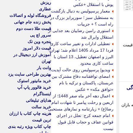
ریزش
پوش با استقلال +عکس
عطاری
معمار پرسپولیس به دنبال بازگشت
فروشگاه لوله و اتصالات
به مستطیل سبز ؛ سورپرایز بزرگ در
پخش زنده جام جهانی
راه است ؟ + جزییات
قیمت طلا دست دوم
استوری رامین رضاییان بعد جدایی از
سرور اچ پی
استقلال وایرال شد
پنجره وین تک
تعطیلی ادارات و تغییر ساعت کاری
 قیمت
قیمت دلار امروز
فردا 17 مرداد 1405 اعلام شد؛ تهران،
آموزش ارز دیجیتال در
البرز و اصفهان تعطیل، 13 استان با
تهران
ساعت کاری محدود
وانت بار
ویدیو| پرسپولیس روی حالت آپدیت!
بهترین طراحی سایت یزد
امضای توافقنامه دفاع مشترک بین
خرید مانیتور استوک
عربستان، پاکستان و ترکیه با نام
؛ چسبندگی
خرید فالوور پاپ آپ
«توافق مکه» + عکس
اینستاگرام
اعمال دهه آخر ماه صفر 1448؛ از
هدایای تبلیغاتی
اربعین و رحلت پیامبر تا شهادت امام
 بازان
خرید سالت
رضا(ع) + زیارتنامه و نمازهای مستحبی
هزینه چاپ کتاب با ارزان
امام جمعه کرج: تعلل در اجرای
ترین قیمت
قوانین عفاف و حجاب قابل قبول
چاپ کتاب ویژه رتبه بندی
نیست