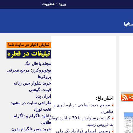
-
ورود
عضویت
تانها
مجله باحال مگ
یوتوبروکرز: مرجع معرفی
بروکرها
خرید شلوار جین زنانه
قیمت گوشی
ایران پدیا
اخبار داغ:
طراحی سایت در مشهد
موضع جدید نساجی درباره ایری و
تخت نوزاد
طاهری
دانلود تلگرام و تلگرام
گزینه پرسپولیس با 70 میلیارد تومان
طلایی
به فروش رسید
خرید ممبر تلگرام بدون
رسمی| امضای قرارداد یک ملی