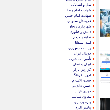
پویه آنلاین
نقل و انتقالات
پیام نفت
شهادت امام رضا
تابناک
شهادت امام حسن
تازه نیوز
عربستان سعودی
تبیان
شهرداری زنجان
تجارت نیوز
دانش و فناوری
تحریریه
نماینده مردم
ترابر نیوز
امید استقلال
ترفندباز
ریاست جمهوری
تریبون اقتصاد
فوتبال ایران
تسنیم نیوز
تأمین آب شرب
تک ناک
ایران و عمان
تکراتو
گزارش بازار
توریسم آنلاین
ترویج فرهنگ
تولید نیوز
حجت الاسلام
تیتر فوری
حسن عابدینی
تیکنا
مهدی تارتار
جاب ویژن
معاون سیاسی
جار نیوز
بهره برداری
جالبتر
پیامبر اکرم