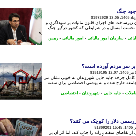
وجود جنگ
81972929
ن زیرساخت های اجرای قانون مالیات بر سوداگری و
هه نخست امسال و در شرایطی که کشور درگیر جنگ
یاتی
-
سازمان امور مالیاتی
-
امور مالیاتی
-
رییس
بر سر مردم آورده است؟
81919195
کامل چرخه جابه جایی شهروندان به خوبی نشان می
 جامعه خارج شده و به بهشتی اختصاصی برای سفته
املات
-
جابه جایی
-
شهروندان
-
اختصاصی
یررسمی دلار را کوچک می کنند؟
81869201
 تقاضای سفته بازانه را جذب کند، اما اثر آن بر