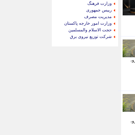
جام جم
وزارت فرهنگ
جدید پرس
رییس جمهوری
جماران
مدیریت مصرف
جوان ایرانی
وزارت امور خارجه پاکستان
جهان مانا
حجت الاسلام والمسلمین
جهان نگر
شرکت توزیع نیروی برق
جهان نیوز
چطور
چمپیونات
و،
چمدون
چه خبر
حادثه 24
حرف تو
حوادث پلاس
حوزه نیوز
خبر آنلاین
خبر جنوب
خبر سیاسی
خبر گردون
و،
خبر ورزشی
خبرجو