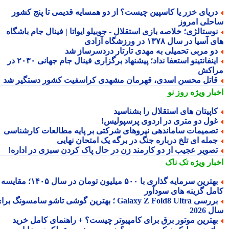
ریای خزر یا کاسپین چیست؟ از دو همسایه قدیمی تا پنج کشور
حلی امروز
وستالژی؛ خلاصه بازی استقلال - جوبیلو ایواتا | فینال جام باشگاه
سیا در سال ۱۳۷۸ در ورزشگاه آزادی
و مربی تحمیلی به مهدی تارتار دردسرساز شد
اینفانتینو استعفا نداد؛ پیشنهاد برگزاری فینال جام جهانی ۲۰۳۰ در
اکش
اتل محسن اسدی، قهرمان مشهدی کراسفیت کشور دستگیر شد
بار ویژه
روز نو
اپیتان های استقلال را بشناسید
ول دو متری در اردوی پرسپولیس!
صمیمات ساماندهی نیروهای شرکتی بر پایه مطالعات کارشناسی
مله ای تلخ درباره جنگ در برگه یک امتحان نهایی
صویر عجیب از دو کارمند زن در حال پاک کردن سبزی در اداره!
بار ویژه
تک ناک
بهترین سرمایه گذاری با ۵۰۰ میلیون تومان در سال ۱۴۰۵؛ مقایسه
مل گزینه های سودآور
بررسی Galaxy Z Fold8 Ultra ؛ بهترین گوشی تاشو سامسونگ برای
2026
هترین موتور برق برای کامپیوتر چیست؟ + راهنمای کامل خرید