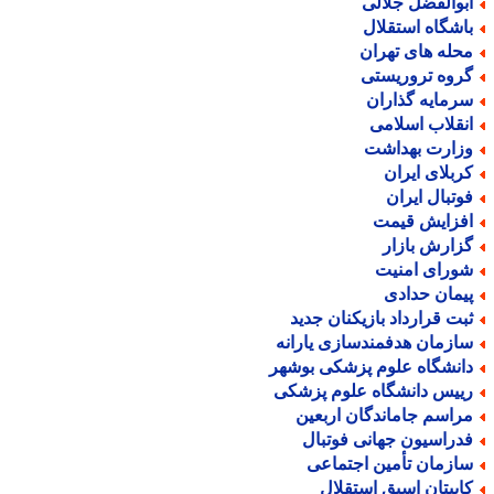
بوالفضل جلالی
اشگاه استقلال
حله های تهران
روه تروریستی
رمایه گذاران
نقلاب اسلامی
زارت بهداشت
ربلای ایران
وتبال ایران
فزایش قیمت
زارش بازار
ورای امنیت
یمان حدادی
بت قرارداد بازیکنان جدید
ازمان هدفمندسازی یارانه
انشگاه علوم پزشکی بوشهر
ییس دانشگاه علوم پزشکی
راسم جاماندگان اربعین
دراسیون جهانی فوتبال
ازمان تأمین اجتماعی
اپیتان اسبق استقلال