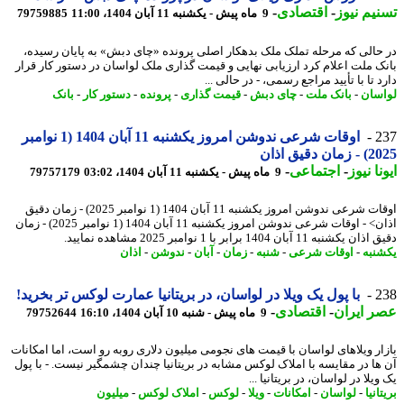
یم نیوز
-
اقتصادی
-
9 ماه پیش - یکشنبه 11 آبان 1404، 11:00
79759885
حالی که مرحله تملک ملک بدهکار اصلی پرونده «چای دبش» به پایان رسیده،
ک ملت اعلام کرد ارزیابی نهایی و قیمت گذاری ملک لواسان در دستور کار قرار
 تا با تأیید مراجع رسمی، - در حالی ...
سان
-
بانک ملت
-
چای دبش
-
قیمت گذاری
-
پرونده
-
دستور کار
-
بانک
2
اوقات شرعی ندوشن امروز یکشنبه 11 آبان 1404 (1 نوامبر
ن دقیق اذان
نا نیوز
-
اجتماعی
-
9 ماه پیش - یکشنبه 11 آبان 1404، 03:02
79757179
اوقات شرعی ندوشن امروز یکشنبه 11 آبان 1404 (1 نوامبر 2025) - زمان دقیق
اذان> - اوقات شرعی ندوشن امروز یکشنبه 11 آبان 1404 (1 نوامبر 2025) - زمان
کشنبه 11 آبان 1404 برابر با 1 نوامبر 2025 مشاهده نمایید.
نبه
-
اوقات شرعی
-
شنبه
-
زمان
-
آبان
-
ندوشن
-
اذان
2
با پول یک ویلا در لواسان، در بریتانیا عمارت لوکس تر بخرید!
 ایران
-
اقتصادی
-
9 ماه پیش - شنبه 10 آبان 1404، 16:10
79752644
ار ویلاهای لواسان با قیمت های نجومی میلیون دلاری روبه رو است، اما امکانات
ها در مقایسه با املاک لوکس مشابه در بریتانیا چندان چشمگیر نیست. - با پول
یلا در لواسان، در بریتانیا ...
انیا
-
لواسان
-
امکانات
-
ویلا
-
لوکس
-
املاک لوکس
-
میلیون