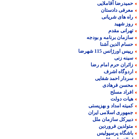
میدرضا آقاملایی
عرفی دادستان
اه های شریانی
وز شهید
هرانی مقدم
ازمان برنامه و بودجه
سام الدین آشنا
یس اورژانس 115 شهرضا
ینه زنی
ائران حرم امام رضا
ردوگاه اشرف
ردار احمد شفایی
حسن فرهادی
فراد مسلح
یات دولت
میته امداد و بهزیستی
مهوری اسلامی ایران
بیرکل سازمان ملل
تولدین فروردین
اشگاه پرسپولیس