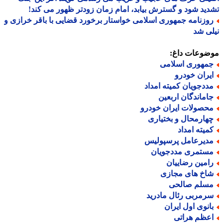
ید شود و گسترش بیابد، امام زمان زودتر ظهور می کند!
وزنامه جمهوری اسلامی خواستار برخورد قضایی با باقر خرازی و
ی شد
ضوعات داغ:
مهوری اسلامی
یران خودرو
ددجویان کمیته امداد
اماندگان اربعین
حصولات ایران خودرو
هارمحال و بختیاری
میته امداد
دیرعامل پرسپولیس
ستمری مددجویان
امین رضاییان
اخ های مجازی
سلم صالحی
رمربی رئال مادرید
انوی اول ایران
عظم هراتی