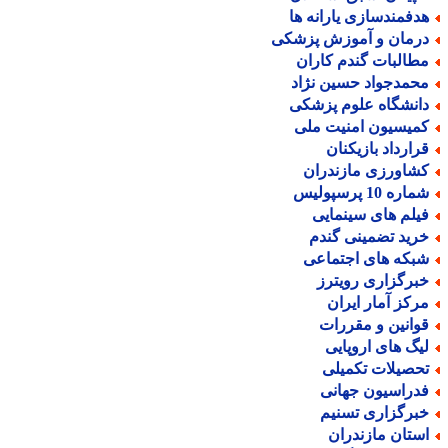
دفمندسازی یارانه ها
رمان و آموزش پزشکی
طالبات گندم کاران
حمدجواد حسین نژاد
انشگاه علوم پزشکی
میسیون امنیت ملی
رارداد بازیکنان
شاورزی مازندران
اره 10 پرسپولیس
یلم های سینمایی
رید تضمینی گندم
بکه های اجتماعی
برگزاری رویترز
رکز آمار ایران
وانین و مقررات
یگ های اروپایی
حصیلات تکمیلی
دراسیون جهانی
برگزاری تسنیم
ستان مازندران