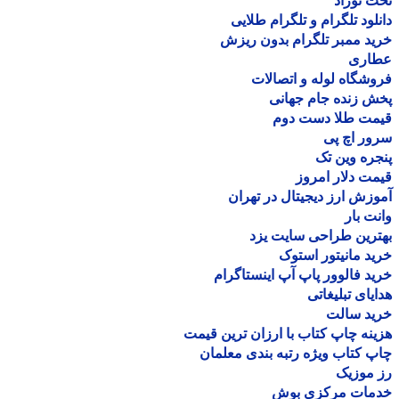
 نوزاد
لود تلگرام و تلگرام طلایی
د ممبر تلگرام بدون ریزش
اری
شگاه لوله و اتصالات
 زنده جام جهانی
مت طلا دست دوم
ر اچ پی
ره وین تک
ت دلار امروز
زش ارز دیجیتال در تهران
ت بار
رین طراحی سایت یزد
د مانیتور استوک
د فالوور پاپ آپ اینستاگرام
یای تبلیغاتی
ید سالت
نه چاپ کتاب با ارزان ترین قیمت
 کتاب ویژه رتبه بندی معلمان
موزیک
مات مرکزی بوش