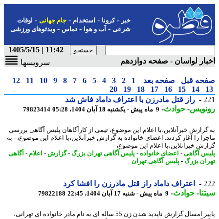
-
-
-
-
خبر
کرونا
استخدام
جام جهانی
اوقات
-
-
-
شرعی
آب و هوا
تماس
ویدئوهای ورزشی
11:42 | 1405/5/15
ار لواسان - صفحه دوازدهم
سرویسها
حه قبل
صفحه بعد
1
2
3
4
5
6
7
8
9
10
11
12
20
19
18
17
16
15
14
2
راز قتل مادرزن با اعتراف داماد فاش شد
نویس
-
حوادث
-
9 ماه پیش - یکشنبه 18 آبان 1404، 05:28
79823414
گزارش خبرآنلاین،با اعلام این موضوع، تیمی از کارآگاهان پلیس آگاهی بررسی
را را آغاز کردند. اعضای خانواده به گزارش خبرآنلاین،با اعلام این موضوع، - به
رش خبرآنلاین،با اعلام این موضوع،
س آگاهی
-
اعضای خانواده
-
پلیس آگاهی تهران بزرگ
-
گزارش
-
اعلام
-
آگاهی
ان بزرگ
-
پلیس آگاهی تهران
2
اعتراف داماد راز قتل مادرزن را افشا کرد
نا
-
حوادث
-
9 ماه پیش - شنبه 17 آبان 1404، 22:45
79822188
پاییز امسال گزارش ناپدید شدن زن 55 ساله ای به نام مادر خانواده ای تهرانی،