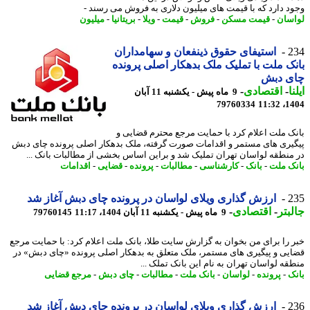
د دارد که با قیمت های میلیون دلاری به فروش می رسند -
سان
-
قیمت مسکن
-
فروش
-
قیمت
-
ویلا
-
بریتانیا
-
میلیون
2
استیفای حقوق ذینفعان و سهامداران
ک ملت با تملیک ملک بدهکار اصلی پرونده
ی دبش
ا
-
اقتصادی
-
9 ماه پیش - یکشنبه 11 آبان
79760334
1404
ک ملت اعلام کرد با حمایت مرجع محترم قضایی و
یری های مستمر و اقدامات صورت گرفته، ملک بدهکار اصلی پرونده چای دبش
منطقه لواسان تهران تملیک شد و براین اساس بخشی از مطالبات بانک ...
ک ملت
-
بانک
-
کارشناسی
-
مطالبات
-
پرونده
-
قضایی
-
اقدامات
2
ارزش گذاری ویلای لواسان در پرونده چای دبش آغاز شد
بتر
-
اقتصادی
-
9 ماه پیش - یکشنبه 11 آبان 1404، 11:17
79760145
 را برای من بخوان به گزارش سایت طلا، بانک ملت اعلام کرد: با حمایت مرجع
یی و پیگیری های مستمر، ملک متعلق به بدهکار اصلی پرونده «چای دبش» در
قه لواسان تهران به نام این بانک تملک ...
ک
-
پرونده
-
لواسان
-
بانک ملت
-
مطالبات
-
چای دبش
-
مرجع قضایی
2
ارزش گذاری ویلای لواسان در پرونده چای دبش آغاز شد