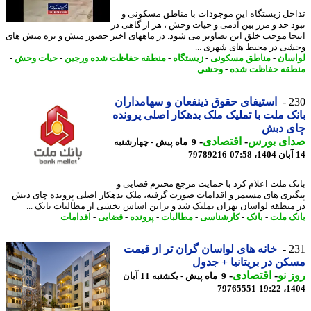
خل زیستگاه این موجودات با مناطق مسکونی و
د حد و مرز بین آدمی و حیات وحش ، هر از گاهی در
جا موجب خلق این تصاویر می شود. در ماههای اخیر حضور میش و بره میش های
ی در محیط های شهری ...
سان
-
مناطق مسکونی
-
زیستگاه
-
منطقه حفاظت شده ورجین
-
حیات وحش
-
قه حفاظت شده
-
وحشی
2
استیفای حقوق ذینفعان و سهامداران
ک ملت با تملیک ملک بدهکار اصلی پرونده
ی دبش
ای بورس
-
اقتصادی
-
9 ماه پیش - چهارشنبه
79789216
ک ملت اعلام کرد با حمایت مرجع محترم قضایی و
یری های مستمر و اقدامات صورت گرفته، ملک بدهکار اصلی پرونده چای دبش
منطقه لواسان تهران تملیک شد و براین اساس بخشی از مطالبات بانک ...
ک ملت
-
بانک
-
کارشناسی
-
مطالبات
-
پرونده
-
قضایی
-
اقدامات
2
خانه های لواسان گران تر از قیمت
ن در بریتانیا + جدول
 نو
-
اقتصادی
-
9 ماه پیش - یکشنبه 11 آبان
79765551
1404