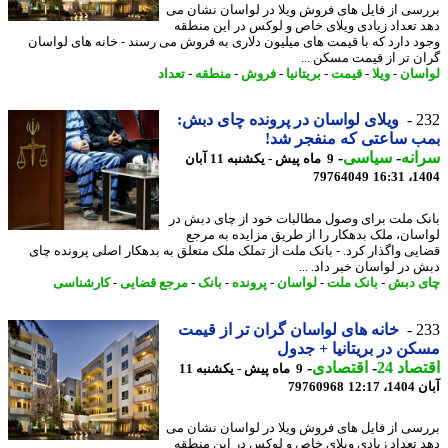
سی از فایل های فروش ویلا در لواسان نشان می
 تعداد زیادی ویلای خاص و لوکس در این منطقه
د دارد که با قیمت های میلیون دلاری به فروش می رسند - خانه های لواسان
ن تر از قیمت مسکن ...
سان
-
ویلا
-
قیمت
-
بریتانیا
-
فروش
-
منطقه
-
تعداد
2
ویلای لواسان در پرونده چای دبش:
 ساعتی که منفجر شد!
نه
-
سیاسی
-
9 ماه پیش - یکشنبه 11 آبان
79764049
1404
ک ملت برای وصول مطالبات خود از چای دبش در
سان، ملک بدهکار را از طریق مزایده به مرجع
یی واگذار کرد. - بانک ملت از تملک ملک متعلق به بدهکار اصلی پرونده چای
 در لواسان خبر داد. ...
 دبش
-
بانک ملت
-
لواسان
-
پرونده
-
بانک
-
مرجع قضایی
-
کارشناسی
2
خانه های لواسان گران تر از قیمت
ن در بریتانیا + جدول
اد 24
-
اقتصادی
-
9 ماه پیش - یکشنبه 11
12:17
79760968
سی از فایل های فروش ویلا در لواسان نشان می
 تعداد زیادی ویلای خاص و لوکس در این منطقه