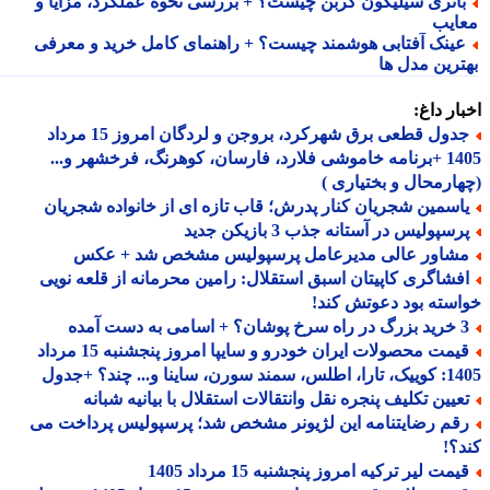
اتری سیلیکون کربن چیست؟ + بررسی نحوه عملکرد، مزایا و
ایب
ینک آفتابی هوشمند چیست؟ + راهنمای کامل خرید و معرفی
ترین مدل ها
ار داغ:
جدول قطعی برق شهرکرد، بروجن و لردگان امروز 15 مرداد
1405 +برنامه خاموشی فلارد، فارسان، کوهرنگ، فرخشهر و...
ارمحال و بختیاری )
اسمین شجریان کنار پدرش؛ قاب تازه ای از خانواده شجریان
سپولیس در آستانه جذب 3 بازیکن جدید
شاور عالی مدیرعامل پرسپولیس مشخص شد + عکس
فشاگری کاپیتان اسبق استقلال: رامین محرمانه از قلعه نویی
سته بود دعوتش کند!
 اسامی به دست آمده
قیمت محصولات ایران خودرو و سایپا امروز پنجشنبه 15 مرداد
 سورن، ساینا و... چند؟ +جدول
عیین تکلیف پنجره نقل وانتقالات استقلال با بیانیه شبانه
قم رضایتنامه این لژیونر مشخص شد؛ پرسپولیس پرداخت می
؟!
مت لیر ترکیه امروز پنجشنبه 15 مرداد 1405