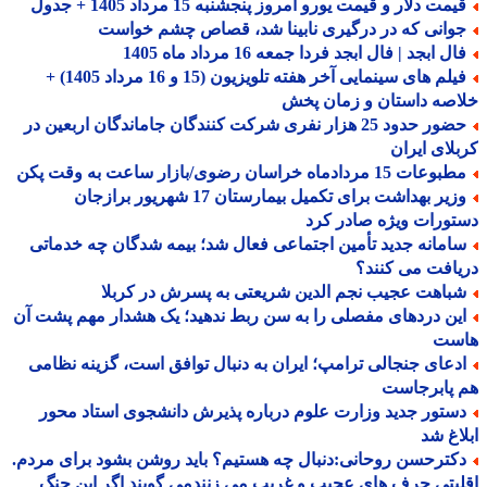
مت دلار و قیمت یورو امروز پنجشنبه 15 مرداد 1405 + جدول
وانی که در درگیری نابینا شد، قصاص چشم خواست
ل ابجد | فال ابجد فردا جمعه 16 مرداد ماه 1405
فیلم های سینمایی آخر هفته تلویزیون (15 و 16 مرداد 1405) +
صه داستان و زمان پخش
حضور حدود 25 هزار نفری شرکت کنندگان جاماندگان اربعین در
لای ایران
عات 15 مردادماه خراسان رضوی/بازار ساعت به وقت پکن
وزیر بهداشت برای تکمیل بیمارستان 17 شهریور برازجان
ورات ویژه صادر کرد
امانه جدید تأمین اجتماعی فعال شد؛ بیمه شدگان چه خدماتی
افت می کنند؟
باهت عجیب نجم الدین شریعتی به پسرش در کربلا
ین دردهای مفصلی را به سن ربط ندهید؛ یک هشدار مهم پشت آن
ست
دعای جنجالی ترامپ؛ ایران به دنبال توافق است، گزینه نظامی
 پابرجاست
ستور جدید وزارت علوم درباره پذیرش دانشجوی استاد محور
اغ شد
کترحسن روحانی:دنبال چه هستیم؟ باید روشن بشود برای مردم.
یتی حرف های عجیب و غریب می زنندمی گویند اگر این جنگ