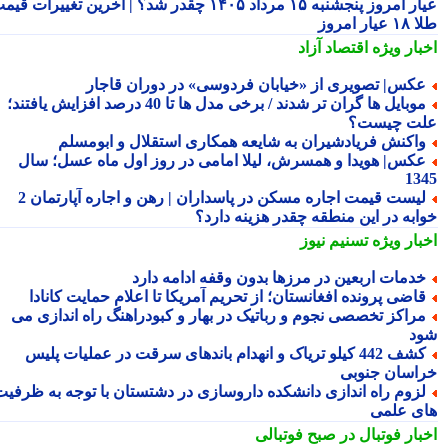
عیار امروز پنجشنبه ۱۵ مرداد ۱۴۰۵ چقدر شد؟ | آخرین تغییرات قیمت
ار امروز
بار ویژه
اقتصاد آزاد
کس| تصویری از «خیابان فردوسی» در دوران قاجار
موبایل ها گران تر شدند / برخی مدل ها تا 40 درصد افزایش یافتند؛
ت چیست؟
اکنش فریادشیران به شایعه همکاری استقلال و ابومسلم
کس| هویدا و همسرش، لیلا امامی در روز اول ماه عسل؛ سال
13
لیست قیمت اجاره مسکن در پاسداران | رهن و اجاره آپارتمان 2
ابه در این منطقه چقدر هزینه دارد؟
بار ویژه
تسنیم نیوز
دمات اربعین در مرزها بدون وقفه ادامه دارد
اضی پرونده افغانستان؛ از تحریم آمریکا تا اعلام حمایت کانادا
راکز تخصصی نجوم و رباتیک در بهار و کبودراهنگ راه اندازی می
د
کشف 442 کیلو تریاک و انهدام باندهای سرقت در عملیات پلیس
اسان جنوبی
زوم راه اندازی دانشکده داروسازی در دشتستان با توجه به ظرفیت
ی علمی
بار فوتبال در صبح فوتبالی