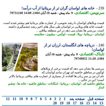
2
خانه های لواسان گران تر از بریتانیا از آب درآمد!
نویس
-
اقتصادی
-
9 ماه پیش - شنبه 10 آبان 1404، 14:08
79751248
ت ویلاهای لواسان با رشد نجومی، از عمارت های بریتانیا هم بیشتر شده است
یمت خانه های ویلایی در لواسان طی سال های اخیر رشد چشمگیری داشته
. بررسی ها نشان می دهد در این منطقه ییلاقی ...
سان
-
بریتانیا
-
ویلا
-
قیمت
-
لوکس
-
میلیون
-
مقایسه
2
دریاچه های انگلستان، ارزان تر از
سان!
ناک
-
اقتصادی
-
9 ماه پیش - شنبه 10 آبان
79749052
1404
سی ها نشان می دهد که قیمت برخی از ویلاهای
س در مناطق حاشیه ای تهران مانند لواسان که
آن نیز بر سر زبان ها افتاده، از بسیاری از عمارت های ییلاقی بریتانیا بالاتر
! این در حالی ...
طق حاشیه ای
-
لواسان
-
بریتانیا
-
امکانات
-
مناطق حاشیه
-
خانه ها
-
چشم
ز
حه قبل
صفحه بعد
1
2
3
4
5
6
7
8
9
10
11
12
20
19
18
17
16
15
14