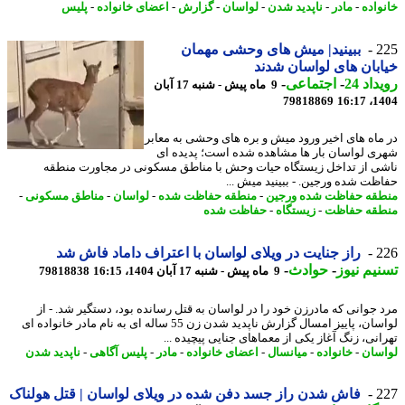
واده
-
مادر
-
ناپدید شدن
-
لواسان
-
گزارش
-
اعضای خانواده
-
پلیس
2
ببینید| میش های وحشی مهمان
بان های لواسان شدند
اد 24
-
اجتماعی
-
9 ماه پیش - شنبه 17 آبان
79818869
1404
ماه های اخیر ورود میش و بره های وحشی به معابر
ی لواسان بار ها مشاهده شده است؛ پدیده ای
ی از تداخل زیستگاه حیات وحش با مناطق مسکونی در مجاورت منطقه
ظت شده ورجین. - ببینید میش ...
قه حفاظت شده ورجین
-
منطقه حفاظت شده
-
لواسان
-
مناطق مسکونی
-
قه حفاظت
-
زیستگاه
-
حفاظت شده
2
راز جنایت در ویلای لواسان با اعتراف داماد فاش شد
یم نیوز
-
حوادث
-
9 ماه پیش - شنبه 17 آبان 1404، 16:15
79818838
 جوانی که مادرزن خود را در لواسان به قتل رسانده بود، دستگیر شد. - از
لواسان، پاییز امسال گزارش ناپدید شدن زن 55 ساله ای به نام مادر خانواده ای
انی، زنگ آغاز یکی از معماهای جنایی پیچیده ...
سان
-
خانواده
-
میانسال
-
اعضای خانواده
-
مادر
-
پلیس آگاهی
-
ناپدید شدن
2
فاش شدن راز جسد دفن شده در ویلای لواسان | قتل هولناک