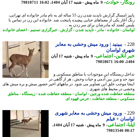
گار
-
حوادث
-
9 ماه پیش - شنبه 17 آبان 1404، 16:02
79818711
پاییز امسال گزارش ناپدید شدن زن 55 ساله ای به نام مادر خانواده ای تهرانی،
 آغاز یکی از معماهای جنایی پیچیده پایتخت شد. خانواده این زن در تماس با
س گفتند که مادرشان برای سر زدن به ...
سان
-
خانواده
-
مادر
-
ناپدید شدن
-
گزارش
-
خبرگزاری تسنیم
-
اعضای خانواده
2
ببینید | ورود میش وحشی به معابر
ری لواسان
 آنلاین
-
اجتماعی
-
9 ماه پیش - شنبه 17 آبان
79818671
1404
خل زیستگاه این موجودات با مناطق مسکونی و
د حد و مرز بین آدمی و حیات وحش ، هر از گاهی در
جا موجب خلق این تصاویر می شود. در ماههای اخیر حضور میش و بره میش های
ی در محیط های شهری ...
قه حفاظت شده ورجین
-
لواسان
-
منطقه حفاظت شده
-
زیستگاه
-
مناطق
کونی
-
منطقه حفاظت
-
خرس قهوه ای
2
ورود میش وحشی به معابر شهری
سان + فیلم
ا
-
اجتماعی
-
9 ماه پیش - شنبه 17 آبان 1404،
79813546
08