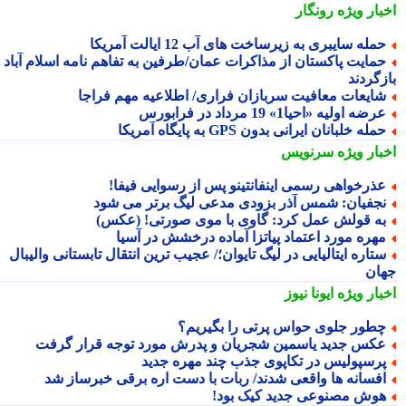
بار ویژه
رونگار
مله سایبری به زیرساخت های آب 12 ایالت آمریکا
مایت پاکستان از مذاکرات عمان/طرفین به تفاهم نامه اسلام آباد
زگردند
ایعات معافیت سربازان فراری/ اطلاعیه مهم فراجا
رضه اولیه «احیا1» 19 مرداد در فرابورس
مله خلبانان ایرانی بدون GPS به پایگاه آمریکا
بار ویژه
سرنویس
ذرخواهی رسمی اینفانتینو پس از رسوایی فیفا!
جفیان: شمس آذر بزودی مدعی لیگ برتر می شود
ه قولش عمل کرد: گاوی با موی صورتی! (عکس)
هره مورد اعتماد پیاتزا آماده درخشش در آسیا
تاره ایتالیایی در لیگ تایوان؛/ عجیب ترین انتقال تابستانی والیبال
ان
بار ویژه
ایونا نیوز
طور جلوی حواس پرتی را بگیریم؟
کس جدید یاسمین شجریان و پدرش مورد توجه قرار گرفت
رسپولیس در تکاپوی جذب چند مهره جدید
فسانه ها واقعی شدند/ ربات با دست اره برقی خبرساز شد
وش مصنوعی جدید کیک بود!