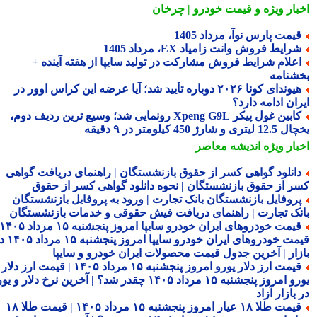
بار ویژه
و قیمت خودرو | چرخان
یمت پارس نوآ، مرداد 1405
رایط فروش وانت زامیاد EX، مرداد 1405
علام شرایط فروش مشارکت در تولید سایپا از هفته آینده +
شنامه
هیوندای کونا ۲۰۲۶ دوباره تأیید شد؛ آیا عرضه این کراس اوور در
ان ادامه دارد؟
کابین غول پیکر Xpeng G9L رونمایی شد؛ وسیع ترین ردیف دوم،
ری و شارژ 450 کیلومتر در ۹ دقیقه
بار ویژه
اندیشه معاصر
انلود گواهی کسر از حقوق بازنشستگان | راهنمای دریافت گواهی
ر از حقوق بازنشستگان | نحوه دانلود گواهی کسر از حقوق
روفایل بازنشستگان بانک تجارت | ورود به پروفایل بازنشستگان
نک تجارت | راهنمای دریافت فیش حقوقی و خدمات بازنشستگان
قیمت خودروهای ایران خودرو سایپا امروز پنجشنبه ۱۵ مرداد ۱۴۰۵ |
قیمت خودروهای ایران خودرو سایپا امروز پنجشنبه ۱۵ مرداد ۱۴۰۵ در
زار | آخرین جدول قیمت محصولات ایران خودرو و سایپا
قیمت ارز دلار یورو امروز پنجشنبه ۱۵ مرداد ۱۴۰۵ | قیمت ارز دلار
یورو امروز پنجشنبه ۱۵ مرداد ۱۴۰۵ چقدر شد؟ | آخرین نرخ دلار و یورو
بازار آزاد
قیمت طلا ۱۸ عیار امروز پنجشنبه ۱۵ مرداد ۱۴۰۵ | قیمت طلا ۱۸