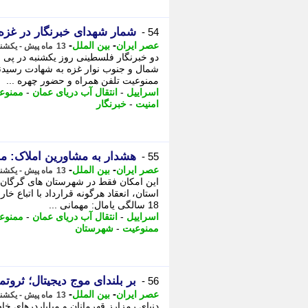
شمار شهدای خبرنگار در غزه به 231 نفر 
54 -
-
-
عصر ایران
بین الملل
13 ماه پیش - یکشنبه 22 تیر 1404، 23:45
دو خبرنگار فلسطینی روز یکشنبه در پی 
ممنوعیت تلفن همراه و حضور چهره ...
اسراییل
-
انتقال آب دریای عمان
-
ممنوعی
امنیت
-
خبرنگار
هشدار به مشاورین املاک: ممن
55 -
-
-
عصر ایران
بین الملل
13 ماه پیش - یکشنبه 22 تیر 1404، 23:45
این امکان فقط در شهرستان های گرگان 
استان، انعقاد هرگونه قرارداد با اتبا
18 سالگی یامال: مهمانی ...
اسراییل
-
انتقال آب دریای عمان
-
ممنوعی
ممنوعیت
-
شهرستان
بر بلندای موج دیجیتال؛ ثروت
56 -
-
-
عصر ایران
بین الملل
13 ماه پیش - یکشنبه 22 تیر 1404، 23:30
دنیای رمزارز قهرمانان و میلیاردرهای خا