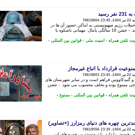
رسید
78619604
حملات رژیم صهیونیستی به اماکن حضور آن ها در
شمال و جنوب نوار غزه به شهادت رسیدند. - جشن 18 سالگی یامال: مهمانی باشکوه با
ت تلفن همراه
-
امنیت ملی
-
قوانین بین المللی
-
وعیت قرارداد با اتباع غیرمجاز
78619603
و گنبدکاووس فراهم است و در سایر شهرستان های
ع خارجی ممنوع بوده و تخلف محسوب می شود. - جشن
ت تلفن همراه
-
قوانین بین المللی
-
ممنوع
-
مندترین چهره های دنیای رمزارز (+تصاویر)
78619556
ص خودش را دارد. با ثروتمندترین چهره های این