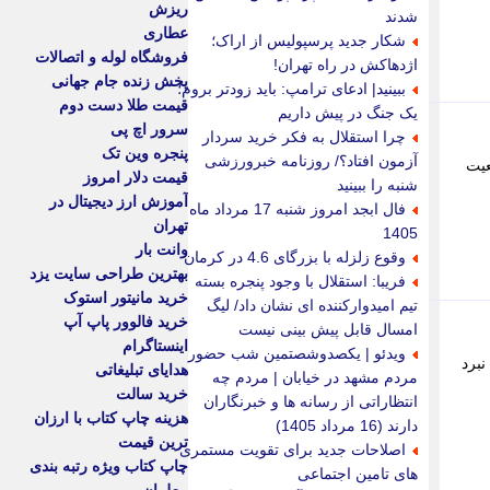
ریزش
شدند
عطاری
شکار جدید پرسپولیس از اراک؛
فروشگاه لوله و اتصالات
اژدهاکش در راه تهران!
پخش زنده جام جهانی
ببینید| ادعای ترامپ: باید زودتر بروم؛
قیمت طلا دست دوم
یک جنگ در پیش داریم
سرور اچ پی
چرا استقلال به فکر خرید سردار
پنجره وین تک
آزمون افتاد؟/ روزنامه خبرورزشی
عیت
قیمت دلار امروز
شنبه را ببینید
آموزش ارز دیجیتال در
فال ابجد امروز شنبه 17 مرداد ماه
تهران
1405
وانت بار
وقوع زلزله با بزرگای 4.6 در کرمان
بهترین طراحی سایت یزد
فریبا: استقلال با وجود پنجره بسته
خرید مانیتور استوک
تیم امیدوارکننده ای نشان داد/ لیگ
خرید فالوور پاپ آپ
امسال قابل پیش بینی نیست
اینستاگرام
ویدئو | یکصدوشصتمین شب حضور
نبرد
هدایای تبلیغاتی
مردم مشهد در خیابان | مردم چه
خرید سالت
انتظاراتی از رسانه ها و خبرنگاران
هزینه چاپ کتاب با ارزان
دارند (16 مرداد 1405)
ترین قیمت
اصلاحات جدید برای تقویت مستمری
چاپ کتاب ویژه رتبه بندی
های تامین اجتماعی