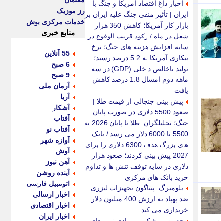
معلمان
اخبار داغ اقتصاد آمریکا و جنگ با
رز موزیک
ایران | تأثیر منفی جنگ علیه ایران بر
خدمات مرکزی بوش
بازار کار آمریکا؛ کاهش 350 هزار
منابع خبری
شغل در ماه / رکود قریب الوقوع در
سایه افزایش هزینه های جنگ؛ نرخ
55 آنلاین
بیکاری آمریکا به 5.2 درصد رسید؛
6 صبح
تولید ناخالص داخلی (GDP) در سه
9 صبح
ماهه دوم امسال 1.8 درصد کاهش
آرمان ملی
یافت
آریا
پیش بینی جنجالی از قیمت طلا |
آشکار
صعود 5500 دلاری در صورت پایان
آفتاب
جنگ؛ تحلیلگران: طلا تا پایان 2026 به
آفتاب نو
5500 تا 6000 دلار می رسد / بانک
آوازه شهر
های بزرگ هدف 6300 دلاری را برای
آوش
2027 پیش بینی کردند؛ صعود هزار
آهن نیوز
دلاری در سایه توقف تنش ها و تداوم
آینده روشن
خرید بانک های مرکزی
اتومبیل فارسی
بلومبرگ: پنتاگون تجهیزات لیزری
اخبار ارسالی
ضد پهپاد به ارزش 400 میلیون دلار
اخبار اقتصادی
خریداری می کند
اخبار ایران
قدرت موشکی و پهپادی نیرو های