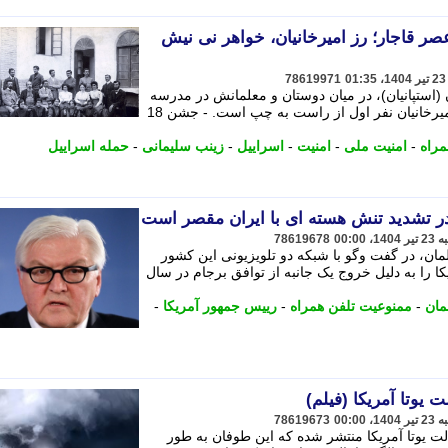
صر قاجار؛ رز امیرخانیان، خواهر نی نیش
78619971
 (استپانیان)، در میان دوستان و معلمانش در مدرسه
ای در تهران. در ردیف اول از پایین، رز امیرخانیان نفر اول از راست به چپ است. - جشن 18
مراه
-
امنیت ملی
-
امنیت
-
اسراییل
-
زینب سلیمانی
-
حمله اسراییل
ر تشدید تنش هسته ای با ایران مقصر است
78619678
مان، در گفت وگو با شبکه دو تلویزیونی این کشور
ریکا را به دلیل خروج یک جانبه از توافق برجام در سال
مان
-
ممنوعیت تلفن همراه
-
رییس جمهور آمریکا
-
یوتا آمریکا (فیلم)
78619673
لت یوتا آمریکا منتشر شده که این طوفان به طور