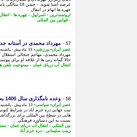
عرصه آشنا شوید.
چهره ها ابهام در انتقال ...
ثروتمندترین
-
اسراییل
-
چهره ها
-
انتقا
-
قوانین بین المللی
مهرداد محمدی در آستانه جد
57 -
-
-
عصر ایران
ورزشی
13 ماه پیش - یکشنبه 22 تیر 1404، 23:30
مهرداد محمدی، مهاجم جنجالی استقلال که 
حالا گمانه زنی ها از علاقه او برای پیوستن به رق
انتقال آب دریای عمان
-
ممنوعیت تلفن ه
وعده نامگذاری سال 1406 به نام «لرستان»
58 -
-
-
عصر ایران
سیاسی
13 ماه پیش - یکشنبه 22 تیر 1404، 23:30
ثبت جهانی دره خرم آباد در شرایط کن
هایی در سطح بین المللی برای بزرگداشت
نسبت به این دستاورد فرهنگی ...
بین المللی
-
انتقال آب دریای عمان
-
ممن
زینب سلیمانی
-
دره خرم آباد