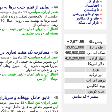
بازار کار
افغانستان
نمایی از فیلم جیب برها به به
44 -
تاجیکستان
-
-
عصر ایران
سیاسی
13 ماه پیش - دوشنبه 23 تیر 1404، 07:05
ویدئو های ورزشی
عکسی از غلامحسین لطفی و زنده یادان 
طنز و کاریکاتور
بازار آتی سکه
زینب سلیمانی از ...
انتقال آب دریای عمان
-
تغییر قیمت نان
-
هسته ای
-
زینب سلیمانی
اونس طلا
2,671.55
▼
طلای 18
39,051,000
مسافرت یک هیئت تجاری در 
45 -
سکه امامی
460,900,000
-
-
عصر ایران
سیاسی
13 ماه پیش - دوشنبه 23 تیر 1404، 06:05
بهار ازادی
410,200,000
این تصویر متعلق به جمعی از تاجران مها
دلار امریکا
میرزا شریف شریف زاده -میرزا وهاب کری
یورو
دریای عمان به اصفهان ...
انتقال آب دریای عمان
-
تغییر قیمت نان
-
لیر ترکیه
تومان
-
آژانس
درهم امارات
پوند انگلیس
بیت کویین
بیشتر + کد نمایش
قایق حامل توپخانه و سربازان آمریکایی د
46 -
-
-
عصر ایران
بین الملل
13 ماه پیش - دوشنبه 23 تیر 1404، 02:35
این تصویر متعلق به قایق حامل توپخانه 
1863 ذکر شده است. - جشن 18 سالگی یامال: مهمانی باشکوه با ممنوعیت تلفن همراه و حضور چهره ها ابهام در انتقال ...