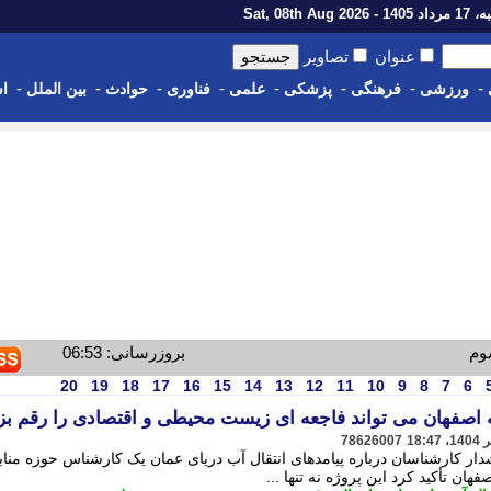
1 - Sat, 08th Aug 2026
عنوان
تصاویر
-
-
-
-
-
-
-
-
ورزشی
فرهنگی
پزشکی
علمی
فناوری
حوادث
بین الملل
اس
وم
بروزرسانی: 06:53
20
19
18
17
16
15
14
13
12
11
10
9
8
7
6
ه اصفهان می تواند فاجعه ای زیست محیطی و اقتصادی را رقم بز
78626007
کارشناسان درباره پیامدهای انتقال آب دریای عمان یک کارشناس حوزه منابع
هان تأکید کرد این پروژه نه تنها ...