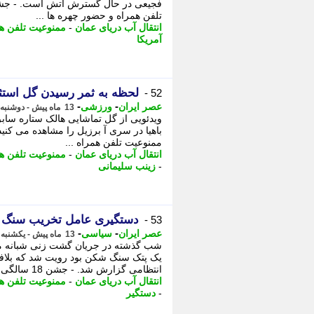
تلفن همراه و حضور چهره ها ...
انتقال آب دریای عمان
-
ممنوعیت تلفن ه
آمریکا
لحظه به ثمر رسیدن گل استثن
52 -
-
-
عصر ایران
ورزشی
13 ماه پیش - دوشنبه 23 تیر 1404، 00:00
ویدئویی از گل تماشایی هالک ستاره سابق 
ممنوعیت تلفن همراه ...
انتقال آب دریای عمان
-
ممنوعیت تلفن ه
-
زینب سلیمانی
دستگیری عامل تخریب سنگ مز
53 -
-
-
عصر ایران
سیاسی
13 ماه پیش - یکشنبه 22 تیر 1404، 23:45
شب گذشته در جریان گشت زنی شبانه م
یک پتک سنگ شکن بود رویت شد که بلافاص
انتظامی گزارش شد. - جشن 18 سالگی یامال:
انتقال آب دریای عمان
-
ممنوعیت تلفن ه
-
دستگیر