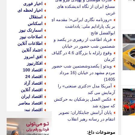
اخبار فوری
مسلح ایران از نگاه اندیشکده های
اخبار لحظه ای
غربی
استقلال
«روزنامه نگاری ایرانی»؛ مقدمه ای
اسکناس
بر یک پارادایم ملی: یادداشت
اسمارتک نیوز
ابوالفضل فاتح
اصلاحات نیوز
فریاد اطاعت از رهبری در یکصد و
اطلاعات آنلاین
شصتمین شب حضور در خیابان
اعتماد آنلاین
وقوع زلزله با بزرگای 4.6 در گلباف
افق امروز
کرمان
افکارنیوز
ویدئو | یکصدوشصتمین شب حضور
اقتصاد 100
مردم مشهد در خیابان (16 مرداد
اقتصاد 24
1405)
اقتصاد آزاد
آمریکا مدل «دکتری صنعتی» را
اقتصاد آنلاین
آزمایش می کند
اقتصاد ایران
عکس العمل پزشکیان به حرکتش
اقتصاد معاصر
که سوژه شد
اقتصاد نیوز
پایان آرامش جنایتکاران؛ تصویر
اکو ایران
انتقام در رسانه رهبر انقلاب
اکوفارس
اکونگار
موضوعات داغ: