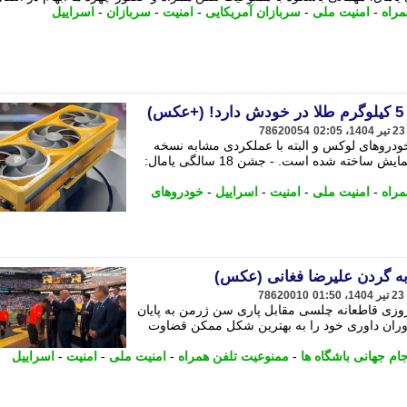
مراه
-
امنیت ملی
-
سربازان آمریکایی
-
امنیت
-
سربازان
-
اسراییل
)
78620054
خودروهای لوکس و البته با عملکردی مشابه نسخه
معمولی؛ این کارت گرافیک، فقط برای نمایش ساخته شده است. - جشن 18 سالگی یامال:
مراه
-
امنیت ملی
-
امنیت
-
اسراییل
-
خودروهای
ه گردن علیرضا فغانی (عکس)
78620010
پیروزی قاطعانه چلسی مقابل پاری سن ژرمن به پایان
دوران داوری خود را به بهترین شکل ممکن قضاوت
ام جهانی باشگاه ها
-
ممنوعیت تلفن همراه
-
امنیت ملی
-
امنیت
-
اسراییل