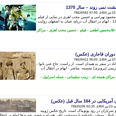
شت نمی روند – سال 1370
78620592
محمود بهرامی و حسین محب اهری در نمایی از فیلم
جیب برها به بهشت نمی روند – سال 1370 - ابهام در انتقال آب دریای عمان به اصفهان روایت
غلامحسین لطفی
-
فیلم
-
حسین محب اهری
-
مراکز
دوران قاجاری (عکس)
78620412
باد در سفر به همدان است. از راست: حاج غنی نانوا -
می (پرویزی) نشسته: مباشر - ابهام در انتقال آب
مراکز هسته ای
-
زینب سلیمانی
-
حمله اسراییل
-
ر 164 سال قبل (عکس)
78620106
و سربازان در رود پوتوماک است. تاریخ عکس ژوییه