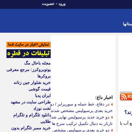
-
ورود
عضویت
تانها
مجله باحال مگ
یوتوبروکرز: مرجع معرفی
بروکرها
خرید شلوار جین زنانه
قیمت گوشی
ایران پدیا
اخبار داغ:
طراحی سایت در مشهد
در دفاع، خط حمله و سورپرایز / دو
تخت نوزاد
خرید بعدی پرسپولیس مشخص شدند
ند؟
دانلود تلگرام و تلگرام
دو خرید جدید پرسپولیس نهایی شد؛
طلایی
 آب با
تارتار به دنبال تکمیل ترکیب سرخ ها
خرید ممبر تلگرام بدون
دو خرید بعدی پرسپولیس مشخص