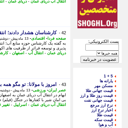
انتقال آب دریای عمان
-
دریای عمان
-
انت
کارشناسان هشدار دادند؛ انت
42 -
-
-
صفحه فردا
اقتصادی
13 ماه پیش - دوشنبه 23 تیر 1404، 10:37
پست الکترونیکی:
به گفته یک کارشناس حوزه منابع آب؛ انت
پذیری و توسعه فراتر از ظرفیت های اکول
دریای عمان
-
انتقال آب
-
اصفهان
-
کارش
5 + 1
یارانه ها
امروز با مولانا: تو مگو همه ب
43 -
مسکن مهر
-
-
عصر ایران
ورزشی
قیمت جهانی طلا
13 ماه پیش - دوشنبه 23 تیر 1404، 07:35
ابهام در انتقال آب دریای عمان به اصفه
قیمت روز طلا و ارز
بی امان شیر با کفتارها در جنگل (فیلم) ج
قیمت جهانی نفت
انتقال آب دریای عمان
-
اسراییل
-
تغییر 
نرخ ارز مرجع
اخبار نرخ ارز
قیمت طلا
قیمت سکه
آب و هوا