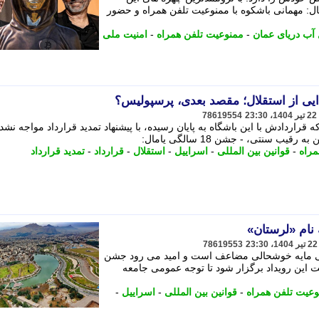
 - جشن 18 سالگی یامال: مهمانی باشکوه با ممنوعیت تلفن همراه و حضور
ل آب دریای عمان
-
ممنوعیت تلفن همراه
-
امنیت ملی
ایی از استقلال؛ مقصد بعدی، پرسپولیس؟
78619554
قراردادش با این باشگاه به پایان رسیده، با پیشنهاد تمدید قرارداد مواجه نشد
یب سنتی، - جشن 18 سالگی یامال:
مراه
-
قوانین بین المللی
-
اسراییل
-
استقلال
-
قرارداد
-
تمدید قرارداد
78619553
ونی مایه خوشحالی مضاعف است و امید می رود جشن
 این رویداد برگزار شود تا توجه عمومی جامعه
وعیت تلفن همراه
-
قوانین بین المللی
-
اسراییل
-