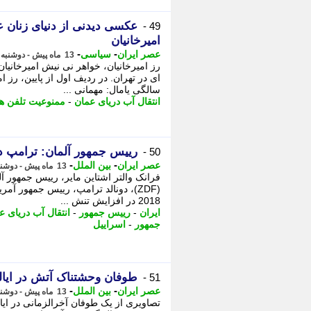
عکسی دیدنی از دنیای زنان ع
49 -
امیرخانیان
-
-
عصر ایران
سیاسی
13 ماه پیش - دوشنبه 23 تیر 1404، 01:35
رز امیرخانیان، خواهر نی نیش امیرخانیان
سالگی یامال: مهمانی ...
انتقال آب دریای عمان
-
ممنوعیت تلفن ه
رییس جمهور آلمان: ترامپ د
50 -
-
-
عصر ایران
بین الملل
13 ماه پیش - دوشنبه 23 تیر 1404، 00:00
فرانک والتر اشتاین مایر، رییس جمهور آل
(ZDF)، دونالد ترامپ، رییس جمهور آم
2018 در افزایش تنش ...
ایران
-
رییس جمهور
-
انتقال آب دریای ع
جمهور
-
اسراییل
طوفان وحشتناک آتش در ایالت 
51 -
-
-
عصر ایران
بین الملل
13 ماه پیش - دوشنبه 23 تیر 1404، 00:00
تصاویری از یک طوفان آخرالزمانی در ایا