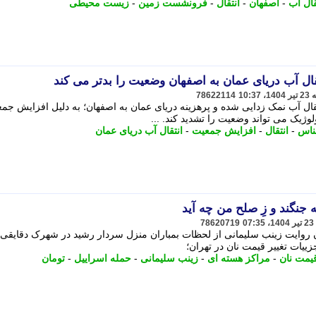
قال آب
-
اصفهان
-
انتقال
-
فرونشست زمین
-
زیست محیطی
قال آب دریای عمان به اصفهان وضعیت را بدتر می کند
78622114
قال آب نمک زدایی شده و پرهزینه دریای عمان به اصفهان؛ به دلیل افزایش جم
وژیک می تواند وضعیت را تشدید کند. ...
ناس
-
انتقال
-
افزایش جمعیت
-
انتقال آب دریای عمان
ه جنگند و زِ صلح من چه آید
78620719
ان روایت زینب سلیمانی از لحظات بمباران منزل سردار رشید در شهرک دقایقی 
زییات تغییر قیمت نان در تهران؛
قیمت نان
-
مراکز هسته ای
-
زینب سلیمانی
-
حمله اسراییل
-
تومان