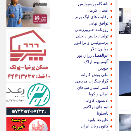
اکونیوز
باشگاه پرسپولیس
الف
استان کرمان
انتشار آنلاین
رقابت های لیگ برتر
اندیشه قرن
توافق نهایی
اندیشه معاصر
روزنامه خبرورزشی
اندیشه ها
تولید ناخالص داخلی
انرژی پرس
پرسپولیس و تراکتور
ای استخدام
میلیون دلار
ایتنا
ابوالفضل رزاق پور
ایراف
آلومینیوم اراک
ایران آرت
جودین
ایران آنلاین
ملی پوش کاراته
ایران زندگی
گزارشگران مردمی
ایران فوری
کسر امتیاز سپاهان
ایرانی روز
ایران و کوبا
ایرانیتال
ادیسون کاوانی
ایرنا
تیم های تراکتور
ایسکانیوز
باسلونا
ایسنا
علیرضا باویه
ایکنا
کانون زبان ایران
ایلنا