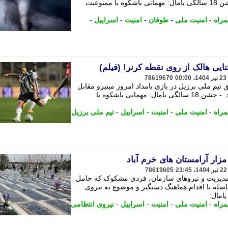
فجیعی در حال گسترش آتش است. - جشن 18 سالگی یامال: مهمانی باشکوه با ممنوعیت
مراه
-
امنیت ملی
-
طوفان
-
امنیت
-
اسراییل
-
ایی هالک از روی نقطه کرنر! (فیلم)
78619670
تیم ملی برزیل در بازی بامداد امروز مینیرو مقابل
باهیا در سری آ برزیل را مشاهده می کنید. - جشن 18 سالگی یامال: مهمانی باشکوه با
مراه
-
امنیت ملی
-
امنیت
-
اسراییل
-
تیم ملی برزیل
ار آرامستان های خرم آباد
78619605
دیریت و نیروهای سازمان، فردی مشکوک که حامل
له با اقدام هماهنگ دستگیر و موضوع به نیروی
مراه
-
امنیت ملی
-
امنیت
-
اسراییل
-
نیروی انتظامی