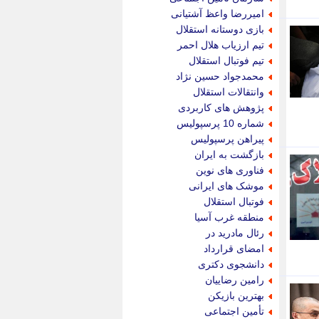
پویه آنلاین
امیررضا واعظ آشتیانی
پیام نفت
بازی دوستانه استقلال
تابناک
تیم ارزیاب هلال احمر
تازه نیوز
تیم فوتبال استقلال
تبیان
محمدجواد حسین نژاد
تجارت نیوز
وانتقالات استقلال
تحریریه
پژوهش های کاربردی
ترابر نیوز
شماره 10 پرسپولیس
ترفندباز
پیراهن پرسپولیس
تریبون اقتصاد
بازگشت به ایران
تسنیم نیوز
فناوری های نوین
تک ناک
موشک های ایرانی
تکراتو
فوتبال استقلال
توریسم آنلاین
منطقه غرب آسیا
تولید نیوز
رئال مادرید در
تیتر فوری
امضای قرارداد
تیکنا
دانشجوی دکتری
جاب ویژن
رامین رضاییان
جار نیوز
بهترین بازیکن
جالبتر
تأمین اجتماعی