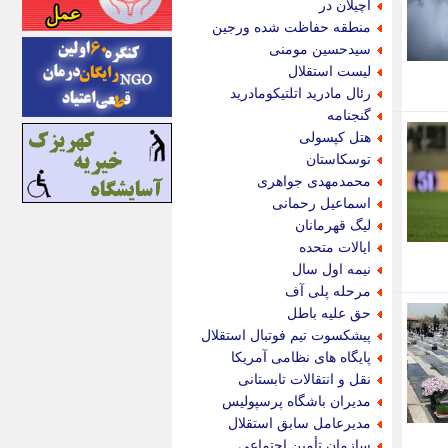
آچیلان در
اینتیتر
منطقه حفاظت شده ورجین
ایونا نیوز
سیدحسین مومنی
بازتاب آنلاین
لیست استقلال
باشگاه خبرنگاران
رئال مادرید اتلتیکومادرید
باغستان نیوز
گنجنامه
بامبوک
هتل کپسولی
ببین و بخون
توسکاستان
بدینسان
محمدمهدی جواهری
بنکر
اسماعیل رحمانی
بیت ران
لیگ قهرمانان
پارس فوتبال
ایالات متحده
پارسینه
نیمه اول سال
پارسینه پلاس
مرحله پلی آف
پاز آنلاین
حق علیه باطل
پاس گل
پیشکسوت تیم فوتبال استقلال
پانا
پایگاه های نظامی آمریکا
پرتو نیوز
نقل و انتقالات تابستانی
پرسون
مدیران باشگاه پرسپولیس
پنجره نیوز
مدیرعامل سابق استقلال
پویامگ
سازمان تأمین اجتماعی