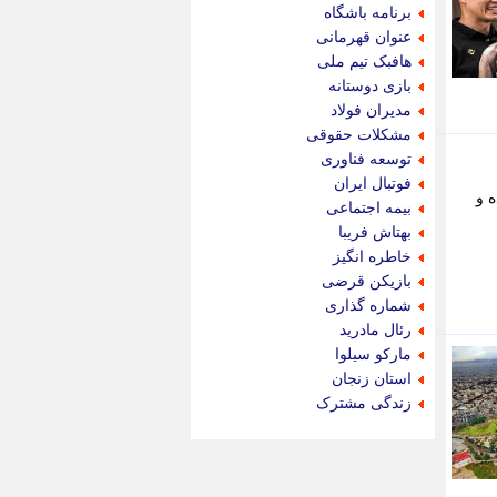
جام جم
برنامه باشگاه
جدید پرس
عنوان قهرمانی
جماران
هافبک تیم ملی
جوان ایرانی
بازی دوستانه
جهان مانا
مدیران فولاد
جهان نگر
مشکلات حقوقی
جهان نیوز
توسعه فناوری
چطور
فوتبال ایران
ه و
چمپیونات
بیمه اجتماعی
چمدون
بهتاش فریبا
چه خبر
خاطره انگیز
حادثه 24
بازیکن قرضی
حرف تو
شماره گذاری
حوادث پلاس
رئال مادرید
حوزه نیوز
مارکو سیلوا
خبر آنلاین
استان زنجان
خبر جنوب
زندگی مشترک
خبر سیاسی
خبر گردون
خبر ورزشی
خبرجو