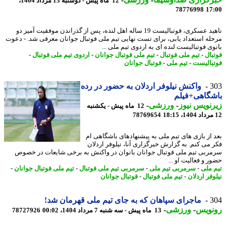
12 ماه پیش - دوشنبه 13 مرداد 1404،
78776998
17
ناهید عسکری، فوتبالیست 19 ساله اهل لنده، پس از گذراندن موفقیت آمیز دو
له استعداد یابی، برای تست نهایی تیم ملی فوتبال جوانان معرفی شد. - دعوت
وی فوتبالیست لنده ای به اردوی تیم ملی ...
بال
-
تیم ملی فوتبال
-
تیم ملی فوتبال جوانان
-
اردوی تیم ملی فوتبال
-
بالیست
-
تیم ملی
-
فوتبال جوانان
3
واکنش نیلوفر اردلان به حضور در رده
گاهی+فیلم
نویس نیوز
-
ورزشی
-
12 ماه پیش - یکشنبه
78769654
 از بازی های تیم ملی به پیشنهادهای باشگاهی ام
 می کنم. به گزارش خبرگزاری آنا، نیلوفر اردلان
ربی تیم ملی فوتبال جوانان بانوان در واکنش به برخی شایعات در خصوص
 و فعالیت او ...
 ملی
-
سرمربی تیم ملی
-
سرمربی تیم ملی فوتبال
-
تیم ملی فوتبال جوانان
-
فر اردلان
-
تیم ملی فوتبال
-
فوتبال جوانان
3
ماجرای سپاهان که به جای تیم ملی قهرمان شد!
نویس
-
ورزشی
-
13 ماه پیش - سه شنبه 7 مرداد 1404، 00:02
78727926