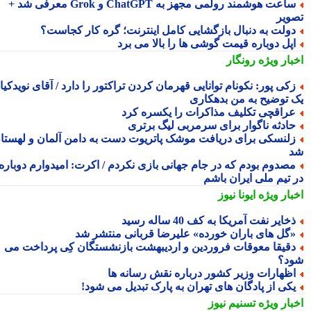
ساعت هوشمند رولمی مجهز به ChatGPT و Grok معرفی شد +
ویر
ولت به دنبال بازگشایی کامل اینترنت؛ گره کار کجاست؟
پل دوباره قیمت گوشی ها را بالا می برد
بار ویژه
رونگار
کی پور: نکونام توانایی قهرمان کردن تراکتور را دارد / آقای نویدکیا!
 توضیح به من بدهکاری
راقچی تکلیف مذاکرات را یکسره کرد
ادثه ناگوار برای سرمربی لیگ برتری
لنسکی برای دریافت موشک پاتریوت دست به دامن آلمان و لهستان
صدوم بودم که در جام جهانی بازی نکردم / اکرت: امیدوارم دوباره
 تیم ملی ایران باشم
بار ویژه
ایونا نیوز
خایر نفت آمریکا به کف 40 ساله رسید
گل های باران خورده» علیرضا قربانی منتشر شد
قیقا معوقات فروردین و اردیبهشت بازنشستگان کِی پرداخت می
د؟
ظهارات وزیر کشور درباره نقش رسانه ها
کی از پادگان های تهران به پارک تبدیل می شود!
بار ویژه
تسنیم نیوز