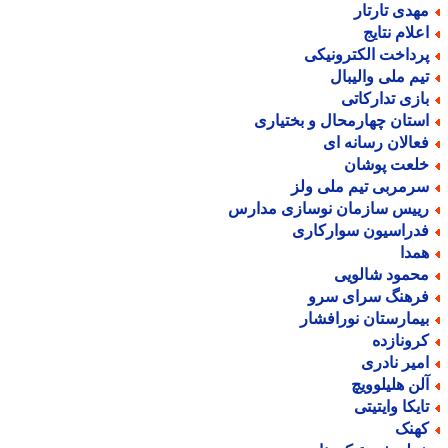
هدی تارتار
علام نتایج
رداخت الکترونیکی
یم ملی والیبال
ازی تدارکاتی
ستان چهارمحال و بختیاری
عالان رسانه ای
لعت پوشان
رمربی تیم ملی ولز
ییس سازمان نوسازی مدارس
دراسیون سوارکاری
مدا
حمود شالویی
رهنگ سرای سرو
یمارستان نورافشار
رونازده
میر نادری
لن هلیلوویچ
ایکا وایتیتی
هنک