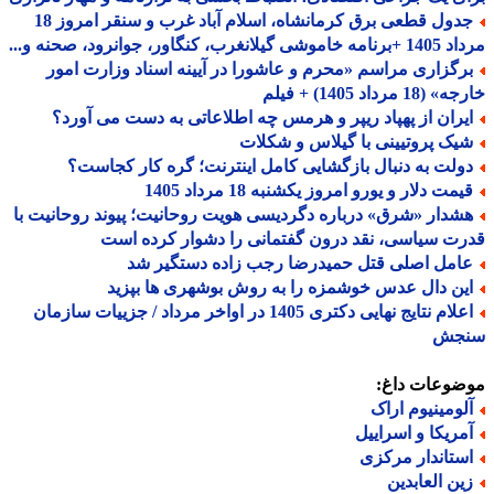
جدول قطعی برق کرمانشاه، اسلام آباد غرب و سنقر امروز 18
 گیلانغرب، کنگاور، جوانرود، صحنه و...
رگزاری مراسم «محرم و عاشورا در آیینه اسناد وزارت امور
18 مرداد 1405) + فیلم
یران از پهپاد ریپر و هرمس چه اطلاعاتی به دست می آورد؟
یک پروتیینی با گیلاس و شکلات
ولت به دنبال بازگشایی کامل اینترنت؛ گره کار کجاست؟
مت دلار و یورو امروز یکشنبه 18 مرداد 1405
شدار «شرق» درباره دگردیسی هویت روحانیت؛ پیوند روحانیت با
ت سیاسی، نقد درون گفتمانی را دشوار کرده است
امل اصلی قتل حمیدرضا رجب زاده دستگیر شد
ین دال عدس خوشمزه را به روش بوشهری ها بپزید
اعلام نتایج نهایی دکتری 1405 در اواخر مرداد / جزییات سازمان
جش
ضوعات داغ:
لومینیوم اراک
مریکا و اسراییل
ستاندار مرکزی
ین العابدین