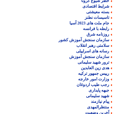
طر شیوع کرونا
رایط اقتصادی
سته معیشتی
اسیسات نطنز
م ملت های 2023 آسیا
ابطه با فرانسه
وزنامه شرق
ازمان سنجش آموزش کشور
لامتی رهبر انقلاب
سانه های اسراییلی
ازمان سنجش آموزش
رور شهید سلیمانی
دی زین العابدین
ییس جمهور ترکیه
زارت امور خارجه
جب طیب اردوغان
بهه پایداری
هید سلیمانی
یام نیازمند
نتظرالمهدی
خرین وضعیت