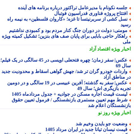
لسه نکونام با مدیرعامل تراکتور درباره برنامه های آینده
فتتاح پروژه فناوری فدراسیون فوتبال
سل کشی از سربرنیتسا تا غزه؛ «کاروان فلسطین» به نیمه راه
ید
ومنی: دولت در دوران جنگ کنار مردم بود و کمبودی نداشتیم
اهکار حاجی بابایی برای پایان صف های بنزین؛ تشکیل کمیته ویژه
ی
بار ویژه
اقتصاد آزاد
عکس| سفر زمان؛ چهره فتحعلی اویسی در 45 سالگی در یک فیلم؛
 69
اردات خودرو گران تر شد/ جهش گواهی اسقاط و محدودیت جدید
 مناطق آزاد
عکس| سفر به گذشته؛ آفرین عبیسی در 19 سالگی و در دومین
ربه بازیگری اش؛ سال 49
یست قیمت اجاره مسکن در جوادیه + جدول مردادماه 1405
رط مهم تعیین مستمری بازنشستگی / فرمول تعیین حقوق
زنشستگان اعلام شد
بار ویژه
روز نو
ضعیت جو بایدن وخیم شد
یمت نیسان تیانا جدید در ایران مرداد 1405