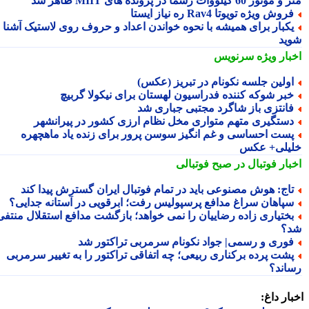
ور 60 کیلووات رسماً در پرونده های MIIT ظاهر شد
روش ویژه تویوتا Rav4 ره نیاز ایستا
کبار برای همیشه با نحوه خواندن اعداد و حروف روی لاستیک آشنا
ید
بار ویژه
سرنویس
ولین جلسه نکونام در تبریز (عکس)
بر شوکه کننده فدراسیون لهستان برای نیکولا گربیچ
انتزی باز شاگرد مجتبی جباری شد
ستگیری متهم متواری مخل نظام ارزی کشور در پیرانشهر
ست احساسی و غم انگیز سوسن پرور برای زنده یاد ماهچهره
یلی+ عکس
بار فوتبال در صبح فوتبالی
اج: هوش مصنوعی باید در تمام فوتبال ایران گسترش پیدا کند
پاهان سراغ مدافع پرسپولیس رفت؛ ابرقویی در آستانه جدایی؟
ختیاری زاده رضاییان را نمی خواهد؛ بازگشت مدافع استقلال منتفی
؟
وری و رسمی| جواد نکونام سرمربی تراکتور شد
شت پرده برکناری ربیعی؛ چه اتفاقی تراکتور را به تغییر سرمربی
اند؟
ار داغ: