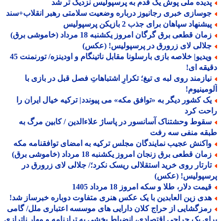
دیده ملی پوش یک قدم به پرسپولیس نزدیک تر شد
وسازی خبری رجانیوز درباره وضعیت سلامتی رهبر انقلاب+سند
شنهاد سپاهان برای جذب 2 بازیکن پرسپولیس
ان قطعی برق گرگان امروز یکشنبه 18 مرداد (خاموشی برق)
لالی لای زرورق در پرسپولیس! (عکس)
ویدیو| خلاصه بازی بارسلونا مقابل ناتینگام و اودینزه/ تورنمنت 45
قه ای!
یازمند روی لبه ی تیغ؛ تکرارِ اشتباهاتِ فصل قبل در بازی با
مینیوم!
ک کشور دیگر به «توافق مکه» می پیوندد| ترکیه خیال ایران را
حت کرد
قوط وحشتناک آسانسور در پاساژ علاءالدین / کابین مرگ به
قه منفی سه رفت
اکنش عجیب نمایندگان مجلس ترکیه به امضای توافقنامه مکه
ان قطعی برق زنجان امروز یکشنبه 18 مرداد (خاموشی برق)
ارتار روی خرید استقلالی ریسک نکرد؛/ جلالی لای زرورق در
سپولیس! (عکس)
مت دلار، طلا و سکه امروز 18 مرداد 1405
دی زین العابدین با یک عکس هنری متفاوت دوباره خبرساز شد!
مزگشایی از حراج کلان دارایی های موسسه اعتباری ملل/ گامی
ی یک جراحی اقتصادی، انضباط بخشی به ترازنامه و مهار ناترازی