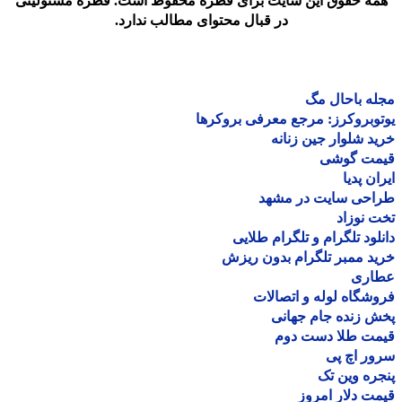
مه حقوق این سایت برای قطره محفوظ است. قطره مسئولیتی
در قبال محتوای مطالب ندارد.
ه باحال مگ
وبروکرز: مرجع معرفی بروکرها
د شلوار جین زنانه
مت گوشی
ان پدیا
احی سایت در مشهد
 نوزاد
لود تلگرام و تلگرام طلایی
د ممبر تلگرام بدون ریزش
اری
شگاه لوله و اتصالات
 زنده جام جهانی
مت طلا دست دوم
ر اچ پی
ره وین تک
ت دلار امروز