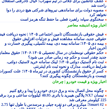
شف جانشین برای جلالی در تیم سهراب؛ خیال کادرفنی استقلال
حت شد
صوبه دولت برای ساماندهی نیروهای شرکتی هیچ دردی را دوا
واهد کرد
خنگوی سپاه: راهبرد فعلی ما حفظ تنگه هرمز است
بار ویژه
اندیشه معاصر
فیش حقوقی بازنشستگان تامین اجتماعی ۱۴۰۵ | نحوه دریافت فیش
وقی جدید، سامانه مشاهده فیش و جزئیات افزایش حقوق
بیمه دی ۱۴۰۵؛ سامانه بیمه دی، بیمه تکمیلی، پیگیری خسارت و
رین اخبار
حکم حقوقی نومعلمان در سال تحصیلی ۱۴۰۵-۱۴۰۶؛ حقوق معلمان
ید چقدر است و حکم چه زمانی صادر می شود؟
ثبت نام لاستیک دولتی ۱۴۰۵؛ لینک سامانه خرید لاستیک دولتی،
ایط دریافت، مدارک و نحوه ثبت نام اینترنتی
کسر از حقوق بازنشستگان کشوری در تیرماه ۱۴۰۵؛ علت کسورات
ست و بازنشستگان چگونه پیگیری کنند؟
بار ویژه
و قیمت خودرو | چرخان
گونه محل اتصال بدنه و برق دزدی خودرو را پیدا و رفع کنیم
نیسان NX7 پلاگین هیبرید با باتری 40.95 کیلووات ساعتی و برد برقی
 معرفی شد
Smart #2؛ میکرو-برقی دو نفره جیلی و مرسدس با طول تنها 2.75