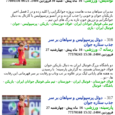
ندیش
-
ورزشی
-
16 ماه پیش - شنبه 30 فروردین 1404، 06:21
77604356
مدیران سپاهان مدت هاست پروژه جوانگرایی را کلید زده و در 2 فصل اخیر
یکنان جوان و خوبی را جذب کردند و در آنسو پرسپولیس با کارتال به دنبال
نگرایی و تزریق خون تازه به رگ های این تیم ...
 ملی فوتبال جوانان ایران
-
فولاد خوزستان
-
بازیکن
-
پرسپولیس
-
جوان
-
بال ایران
-
بازی
3
دوئل پرسپولیس و سپاهان بر سر
ب ستاره جوان
نه 7
-
ورزشی
-
16 ماه پیش - چهارشنبه 27
 1404، 15:36
77570243
باشگاه بزرگ فوتبال ایران به دنبال بازیکن جوان
اد خوزستان هستند. به گزارش پارسینه؛ با رسیدن
هفته های پایانی لیگ برتر علاوه بر تب وتاب و رقابت بر سر قهرمانی این رقابت
- دو ...
اد خوزستان
-
فوتبال ایران
-
خوزستان
-
تیم ملی فوتبال جوانان ایران
-
بازیکن
-
گاه
-
فوتبال
3
دوئل پرسپولیس و سپاهان بر سر
ب ستاره جوان
سینه
-
ورزشی
-
16 ماه پیش - چهارشنبه 27
 1404، 15:32
77570168