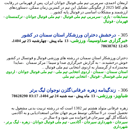
غان احمدی، سرمربی تیم ملی فوتبال جوانان ایران، پس از قهرمانی در رقابت
های کافا 2025 از چگونگی تشکیل این تیم در کمترین زمان ممکن، دستاوردهای
شمند و مشکلات اساسی در فوتبال پایه کشور ...
بقات
-
بازی
-
سرمربی تیم ملی فوتبال
-
تیم ملی فوتبال جوانان
-
ترکمنستان
-
مان
-
فوتبال
3
درخشش دختران ورزشکار استان سمنان در کشور
رگزاری صداوسیما
-
ورزشی
-
13 ماه پیش - چهارشنبه 25 تیر 1404،
78638702
12
ران ورزشکار استان سمنان در رشته های ورزشی فوتبال و فوتسال در کشور
 درخشیدند. - به گزارش خبرگزاری صدا و سیما ؛ مرکز سمنان ،سایدا
دزاده از گرمسار به اردوی انتخابی تیم ملی فوتبال ...
ان سمنان
-
سمنان
-
اردوی انتخابی تیم ملی
-
تیم ملی فوتبال جوانان
-
اردوی
 ملی فوتسال
-
فوتبال
-
انتخابی تیم ملی
3
زندگینامه زهره عرفانی/گلزن نوجوان لیگ برتر
ویز
-
ورزشی
-
13 ماه پیش - سه شنبه 24 تیر 1404، 03:17
78628290
زهره عرفانی متولد هشتم تیر 1382 است که در رشته تربیت بدنی مشغول به
تحصیل است. در 8 سالگی توسط مریم جهان نجاتی استعدادیابی و به آکادمی
اه گل گهر سیرجان فراخوانده می شود و 4 سال در ...
جان
-
شهرداری سیرجان
-
آکادمی
-
تیم ملی فوتبال جوانان
-
زهره
-
لیگ برتر
-
داری