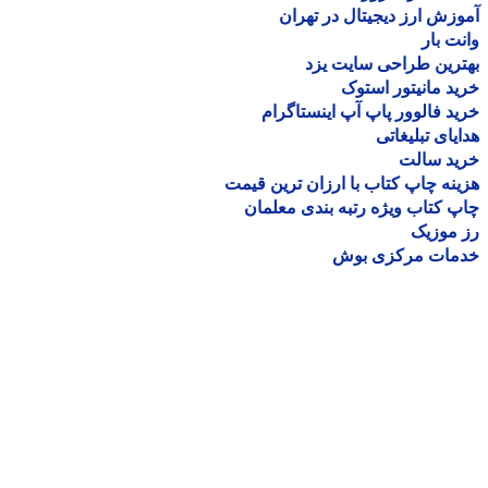
زش ارز دیجیتال در تهران
ت بار
رین طراحی سایت یزد
د مانیتور استوک
د فالوور پاپ آپ اینستاگرام
یای تبلیغاتی
ید سالت
نه چاپ کتاب با ارزان ترین قیمت
 کتاب ویژه رتبه بندی معلمان
موزیک
مات مرکزی بوش