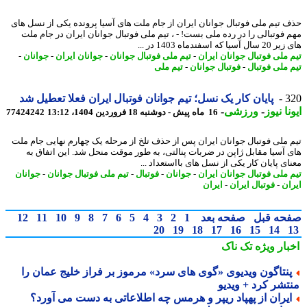
 تیم ملی فوتبال جوانان ایران از جام ملت های آسیا پرونده یکی از نسل های
 فوتبالی را در رده ملی بست! - ، تیم ملی فوتبال جوانان ایران در جام ملت
سیا که اسفندماه 1403 در ...
 ملی فوتبال جوانان ایران
-
تیم ملی فوتبال جوانان
-
جوانان ایران
-
جوانان
-
 ملی فوتبال
-
فوتبال جوانان
-
تیم ملی
3
پایان کار یک نسل؛ تیم جوانان فوتبال ایران فعلا تعطیل شد
نا نیوز
-
ورزشی
-
16 ماه پیش - دوشنبه 18 فروردین 1404، 13:12
77424242
 ملی فوتبال جوانان ایران پس از حذف تلخ از مرحله یک چهارم نهایی جام ملت
 آسیا مقابل ژاپن در ضربات پنالتی، به طور موقت منحل شد. این اتفاق به
ای پایان کار یکی از نسل های بااستعداد ...
 ملی فوتبال جوانان ایران
-
جوانان
-
فوتبال
-
تیم ملی فوتبال جوانان
-
جوانان
ان
-
فوتبال ایران
-
ایران
حه قبل
صفحه بعد
1
2
3
4
5
6
7
8
9
10
11
12
20
19
18
17
16
15
14
بار ویژه
تک ناک
نتاگون ویدیوی «گوی های سرد» مرموز بر فراز خلیج عمان را
تشر کرد + ویدیو
یران از پهپاد ریپر و هرمس چه اطلاعاتی به دست می آورد؟