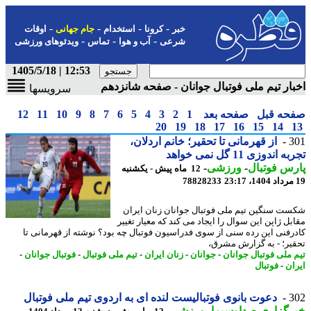
-
-
-
-
خبر
کرونا
استخدام
جام جهانی
اوقات
-
-
-
شرعی
آب و هوا
تماس
ویدئوهای ورزشی
12:53 | 1405/5/18
ار تیم ملی فوتبال جوانان - صفحه شانزدهم
سرویسها
حه قبل
صفحه بعد
1
2
3
4
5
6
7
8
9
10
11
12
20
19
18
17
16
15
14
3
از قهرمانی تا تحقیر؛ خانم اردلان،
اندوزی 11 گل نمی خواهد
س فوتبال
-
ورزشی
-
12 ماه پیش - یکشنبه
78828233
ت سنگین تیم ملی فوتبال جوانان زنان ایران
بل ژاپن این سوال را ایجاد می کند که معیار تغییر
رفنی این رده سنی از سوی فدراسیون فوتبال چه بود؟ نوشته از قهرمانی تا
یر؛ - به گزارش مشرق،
 ملی فوتبال جوانان
-
جوانان
-
زنان ایران
-
تیم ملی فوتبال
-
فوتبال جوانان
-
ان
-
فوتبال
3
دعوت بانوی فوتبالیست لنده ای به اردوی تیم ملی فوتبال
رگزاری صداوسیما
-
ورزشی
-