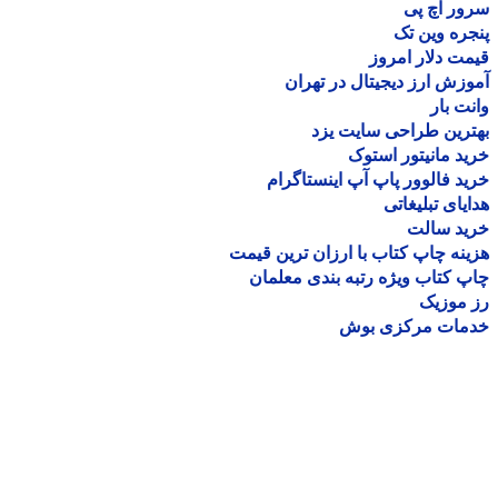
ر اچ پی
ره وین تک
ت دلار امروز
زش ارز دیجیتال در تهران
ت بار
رین طراحی سایت یزد
د مانیتور استوک
د فالوور پاپ آپ اینستاگرام
یای تبلیغاتی
ید سالت
نه چاپ کتاب با ارزان ترین قیمت
 کتاب ویژه رتبه بندی معلمان
موزیک
مات مرکزی بوش