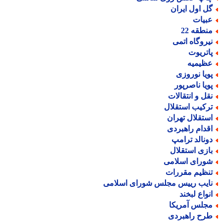
ل اول ایران
بیات
نطقه 22
یروگاه اتمی
اتریوت
ظیمیه
ویا نوروزی
ویا ناصرپور
قل و انتقالات
رکیب استقلال
ستقلال تهران
قدام راهبردی
ونالد ترامپ
ازی استقلال
ورای اسلامی
نظیم مقررات
ایب رییس مجلس شورای اسلامی
نواع لبخند
جلس آمریکا
رح راهبردی