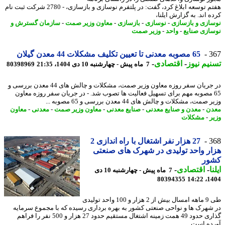
هفتم توسعه ابلاغ کرد، گفت: در پلتفرم نوسازی و بازسازی، - 2780 شرکت ثبت نام
 اند. به گزارش ایلنا،
ازی و بازسازی
-
نوسازی
-
بازسازی
-
معاون وزیر صمت
-
سازمان گسترش و
ازی صنایع
-
واحد
-
وزیر صمت
3
65 مصوبه معدنی تا تعیین تکلیف مشکلات 44 معدن گیلان
یم نیوز
-
اقتصادی
-
7 ماه پیش - چهارشنبه 10 دی 1404، 21:35
80398969
در جریان سفر روزه معاون وزیر صمت، مشکلات و چالش های 44 معدن بررسی و
6 مصوبه مهم برای تسهیل فعالیت ها تصوب شد. - در جریان سفر روزه معاون
صمت، مشکلات و چالش های 44 معدن بررسی و 65 مصوبه ...
ن
-
معدن و صنایع معدنی
-
صنایع معدنی
-
معاون وزیر صمت
-
معدنی
-
معاون
ر
-
مشکلات
3
27 هزار نفر اشتغال با راه اندازی 2
ر واحد تولیدی در شهرک های صنعتی
ور
ا
-
اقتصادی
-
7 ماه پیش - چهارشنبه 10 دی
80394355
1404
طی 9 ماهه امسال بیش از 2 هزار و 100 واحد تولیدی
شهرک ها و نواحی صنعتی کشور به بهره برداری رسیده که با مجموع سرمایه
گذاری حدود 49 همت زمینه اشتغال مستقیم حدود 27 هزار و 500 نفر را فراهم
ده است.