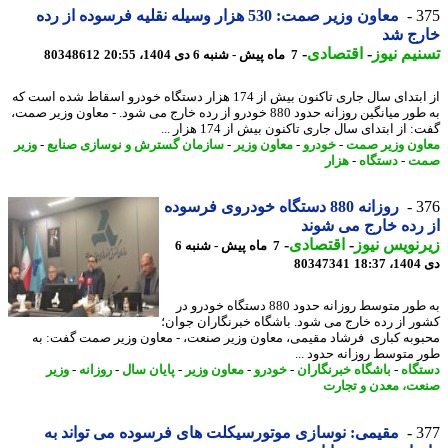
3
معاون وزیر صمت: 530 هزار وسیله نقلیه فرسوده از رده
رج شد
یم نیوز
-
اقتصادی
-
7 ماه پیش - شنبه 6 دی 1404، 20:55
80348612
از ابتدای سال جاری تاکنون بیش از 174 هزار دستگاه خودرو اسقاط شده است که
به طور میانگین روزانه حدود 880 خودرو از رده خارج می شود. - معاون وزیر صمت،
 از ابتدای سال جاری تاکنون بیش از 174 هزار ...
ون وزیر صمت
-
خودرو
-
معاون وزیر
-
سازمان گسترش و نوسازی صنایع
-
وزیر
ت
-
دستگاه
-
هزار
3
روزانه 880 دستگاه خودروی فرسوده
رده خارج می شوند
نویس نیوز
-
اقتصادی
-
7 ماه پیش - شنبه 6
18
80347341
به طور متوسط روزانه حدود 880 دستگاه خودرو در
ر از رده خارج می شود. باشگاه خبرنگاران جوان؛
وبه کباری فرشاد مقیمی، معاون وزیر صنعت، - معاون وزیر صمت گفت: به
 متوسط روزانه حدود ...
گاه
-
باشگاه خبرنگاران
-
خودرو
-
معاون وزیر
-
پایان سال
-
روزانه
-
وزیر
ت، معدن و تجارت
3
مقیمی: نوسازی موتورسیکلت های فرسوده می تواند به