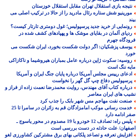
تیجه بازی استقلال تهران مقابل استقلال خوزستان
ورینیو شش ستاره رئال مادرید را از حالا در ترکیب اصلی می
د
ونمایی از خرید جدید پرسپولیس؛ غول دومتری تارتار کیست؟
دپای آلمان در بقایای موشک ها و پهپادهای کشف شده در
دگاه جهرم
وسف پزشکیان: اگر دولت شکست بخورد، ایران شکست می
رد
وسیه: سکوت ژاپن درباره عامل بمباران هیروشیما و ناکازاکی
ه ننگ است
دعای رییس مجلس آمریکا درباره پایان جنگ ایران و آمریکا
رسپولیس دفاع چپ گل گهر را نخواست
رباره کتاب آقای مهندس، روایت محمدرضا نعمت زاده از فراز و
ب های ایران معاصر
نعت نفت مهاجم مس شهر بابک را جذب کرد
خدمت رسانی موکب امامزادگان قم به زائران در سامرا تا 25
 ادامه دارد
پلیس راه: تصادف 12 خودرو با 19 مصدوم در محور یاسوج ـ
فهان/ علت حادثه در دست بررسی است
فزایش تعرفه و تصاعد پلکانی بهای برق مشترکین کشاورزی لغو