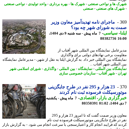
ک ها و نواحی صنعتی
-
شهرک ها
-
بهره برداری
-
واحد تولیدی
-
نواحی صنعتی
رک های صنعتی
-
صنعتی
3
ماجرای نامه تهدیدآمیز معاون وزیر
ت به شورای شهر چه بود؟
ا
-
سیاسی
-
7 ماه پیش - سه شنبه 9 دی 1404،
80382756
16
رعامل نمایشگاه بین المللی شهر آفتاب از
ومت برخی نهادهای دولتی برای واگذاری
یشگاه بین المللی خبر داد. به گزارش ایلنا به نقل از شهر، - مدیرعامل نمایشگاه
 المللی شهر آفتاب ...
یشگاه بین المللی
-
نمایشگاه
-
بین المللی
-
واگذاری
-
شورای اسلامی شهر
ان
-
شهر آفتاب
-
سازمان خصوصی سازی
3
23 هزار و 295 نفر در طرح جایگزینی
ورسیکلت فرسوده ثبت نام کردند
گزاری بازار
-
اقتصادی
-
7 ماه پیش - یکشنبه
80350391
معاون وزیر صمت گفت که تا امروز 23 هزار و 295
 در طرح جایگزینی موتورسیکلت فرسوده ثبت نام
ند که فرایند انجام کار و اعتبارسنجی با سرعت انجام می شود. - به گزارش بازار