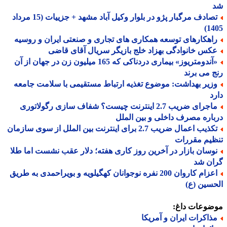
تصادف مرگبار پژو در بلوار وکیل آباد مشهد + جزییات (15 مرداد
14
اهکارهای توسعه همکاری های تجاری و صنعتی ایران و روسیه
کس خانوادگی بهزاد خلج بازیگر سریال آقای قاضی
«آندومتریوز» بیماری دردناکی که 165 میلیون زن در جهان از آن
 می برند
زیر بهداشت: موضوع تغذیه ارتباط مستقیمی با سلامت جامعه
د
ماجرای ضریب 2.7 اینترنت چیست؟ شفاف سازی رگولاتوری
اره مصرف داخلی و بین الملل
تکذیب اعمال ضریب 2.7 برای اینترنت بین الملل از سوی سازمان
یم مقررات
وسان بازار در آخرین روز کاری هفته؛ دلار عقب نشست اما طلا
ان شد
اعزام کاروان 200 نفره نوجوانان کهگیلویه و بویراحمدی به طریق
سین (ع)
ضوعات داغ:
ذاکرات ایران و آمریکا