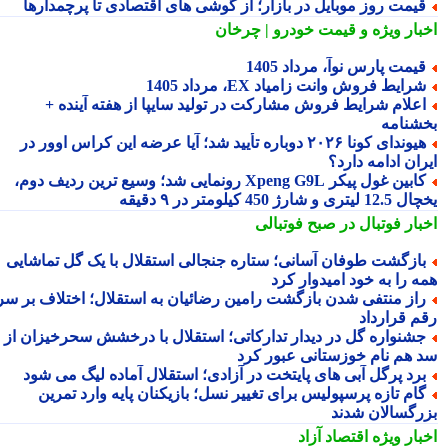
یمت روز موبایل در بازار؛ از گوشی های اقتصادی تا پرچمدارها
بار ویژه
و قیمت خودرو | چرخان
یمت پارس نوآ، مرداد 1405
رایط فروش وانت زامیاد EX، مرداد 1405
علام شرایط فروش مشارکت در تولید سایپا از هفته آینده +
شنامه
هیوندای کونا ۲۰۲۶ دوباره تأیید شد؛ آیا عرضه این کراس اوور در
ان ادامه دارد؟
کابین غول پیکر Xpeng G9L رونمایی شد؛ وسیع ترین ردیف دوم،
ری و شارژ 450 کیلومتر در ۹ دقیقه
بار فوتبال در صبح فوتبالی
ازگشت طوفان آسانی؛ ستاره جنجالی استقلال با یک گل تماشایی
ه را به خود امیدوار کرد
از منتفی شدن بازگشت رامین رضائیان به استقلال؛ اختلاف بر سر
م قرارداد
شنواره گل در دیدار تدارکاتی؛ استقلال با درخشش سحرخیزان از
 هم نام خوزستانی عبور کرد
رد پرگل آبی های پایتخت در آزادی؛ استقلال آماده لیگ می شود
ام تازه پرسپولیس برای تغییر نسل؛ بازیکنان پایه وارد تمرین
رگسالان شدند
بار ویژه
اقتصاد آزاد