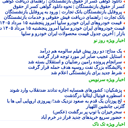
انلود گواهی کسر از حقوق بازنشستگان | راهنمای دریافت گواهی
ر از حقوق بازنشستگان | نحوه دانلود گواهی کسر از حقوق
روفایل بازنشستگان بانک تجارت | ورود به پروفایل بازنشستگان
نک تجارت | راهنمای دریافت فیش حقوقی و خدمات بازنشستگان
قیمت خودروهای ایران خودرو سایپا امروز پنجشنبه ۱۵ مرداد ۱۴۰۵ |
قیمت خودروهای ایران خودرو سایپا امروز پنجشنبه ۱۵ مرداد ۱۴۰۵ در
زار | آخرین جدول قیمت محصولات ایران خودرو و سایپا
بار ویژه
روز نو
ک مداح: دو روز پیش فیلم سالومه هم درآمد
ستایل عجیب صابر ابر مورد توجه قرار گرفت
رانجام پرونده رامین رضاییان و استقلال بسته شد
الایشگاه بزرگ نفت روسیه هدف حمله قرار گرفت
رط جدید برای بازنشستگی اعلام شد
بار ویژه
سرنویس
زشکیان: کشورهای همسایه اجازه ندادند ضدنقلاب وارد شوند
سطوره فوتبال ایتالیا درگذشت
خ پوزنان یک قدم به صعود نزدیک شد؛/ پیروزی اروپایی آبی ها با
زنی جانشین اللهیار
حرخیزان با توپ پر برگشت (عکس)
ضور سریع خریدهای جدید فراز در خرم آباد
بار ویژه
تک ناک