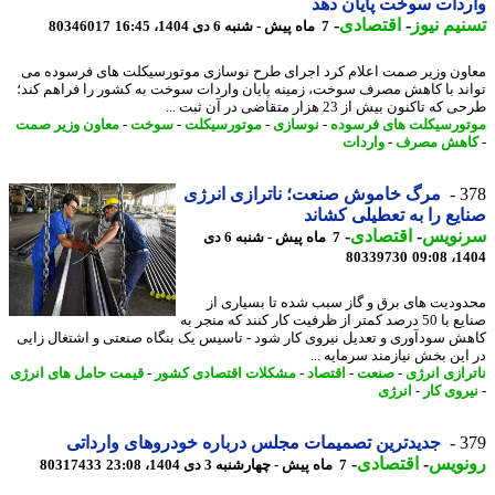
دات سوخت پایان دهد
یم نیوز
-
اقتصادی
-
7 ماه پیش - شنبه 6 دی 1404، 16:45
80346017
ون وزیر صمت اعلام کرد اجرای طرح نوسازی موتورسیکلت های فرسوده می
ند با کاهش مصرف سوخت، زمینه پایان واردات سوخت به کشور را فراهم کند؛
ه تاکنون بیش از 23 هزار متقاضی در آن ثبت ...
ورسیکلت های فرسوده
-
نوسازی
-
موتورسیکلت
-
سوخت
-
معاون وزیر صمت
هش مصرف
-
واردات
3
مرگ خاموش صنعت؛ ناترازی انرژی
یع را به تعطیلی کشاند
نویس
-
اقتصادی
-
7 ماه پیش - شنبه 6 دی
80339730
1404
ودیت های برق و گاز سبب شده تا بسیاری از
صنایع با 50 درصد کمتر از ظرفیت کار کنند که منجر به
ش سودآوری و تعدیل نیروی کار شود - تاسیس یک بنگاه صنعتی و اشتغال زایی
این بخش نیازمند سرمایه ...
رازی انرژی
-
صنعت
-
اقتصاد
-
مشکلات اقتصادی کشور
-
قیمت حامل های انرژی
روی کار
-
انرژی
3
جدیدترین تصمیمات مجلس درباره خودروهای وارداتی
نویس
-
اقتصادی
-
7 ماه پیش - چهارشنبه 3 دی 1404، 23:08
80317433