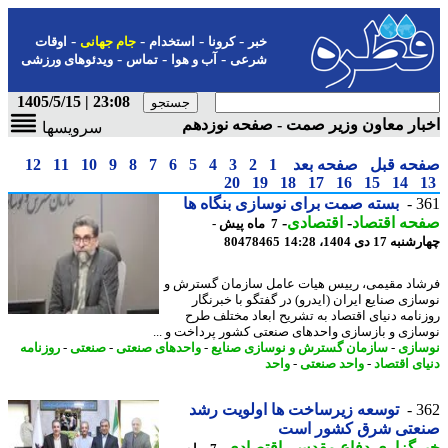
-
-
-
-
خبر
کرونا
استخدام
جام جهانی
اوقات
-
-
-
شرعی
آب و هوا
تماس
ویدئوهای ورزشی
23:08 | 1405/5/15
ار معاون وزیر صمت - صفحه نوزدهم
سرویسها
حه قبل
صفحه بعد
1
2
3
4
5
6
7
8
9
10
11
12
20
19
18
17
16
15
14
3
بسته صمت برای نوسازی بنگاه ها
حه اقتصاد
-
اقتصادی
-
7 ماه پیش -
 17 دی 1404، 14:28
80478465
اد مقیمی، رییس هیات عامل سازمان گسترش و
ازی صنایع ایران (ایدرو) در گفتگو با خبرنگار
نامه دنیای اقتصاد به تشریح ابعاد مختلف طرح
ازی و بازسازی واحدهای صنعتی کشور پرداخت و ...
ازی
-
سازمان گسترش و نوسازی صنایع
-
واحدهای صنعتی
-
صنعتی
-
روزنامه
ای اقتصاد
-
واحد صنعتی
-
واحد
3
توسعه زیرساخت ها اولویت رشد
عتی شرق کشور است
رگزاری دفاع مقدس
-
اقتصادی
-