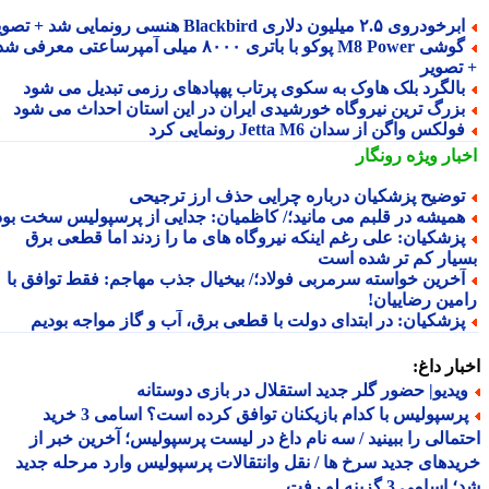
رخودروی ۲.۵ میلیون دلاری Blackbird هنسی رونمایی شد + تصویر
گوشی M8 Power پوکو با باتری ۸۰۰۰ میلی آمپرساعتی معرفی شد
تصویر
الگرد بلک هاوک به سکوی پرتاب پهپادهای رزمی تبدیل می شود
زرگ ترین نیروگاه خورشیدی ایران در این استان احداث می شود
ولکس واگن از سدان Jetta M6 رونمایی کرد
بار ویژه
رونگار
وضیح پزشکیان درباره چرایی حذف ارز ترجیحی
میشه در قلبم می مانید؛/ کاظمیان: جدایی از پرسپولیس سخت بود
زشکیان: علی رغم اینکه نیروگاه های ما را زدند اما قطعی برق
یار کم تر شده است
خرین خواسته سرمربی فولاد؛/ بیخیال جذب مهاجم: فقط توافق با
مین رضاییان!
زشکیان: در ابتدای دولت با قطعی برق، آب و گاز مواجه بودیم
ار داغ:
یدیو| حضور گلر جدید استقلال در بازی دوستانه
پرسپولیس با کدام بازیکنان توافق کرده است؟ اسامی 3 خرید
مالی را ببینید / سه نام داغ در لیست پرسپولیس؛ آخرین خبر از
دهای جدید سرخ ها / نقل وانتقالات پرسپولیس وارد مرحله جدید
سامی 3 گزینه لو رفت