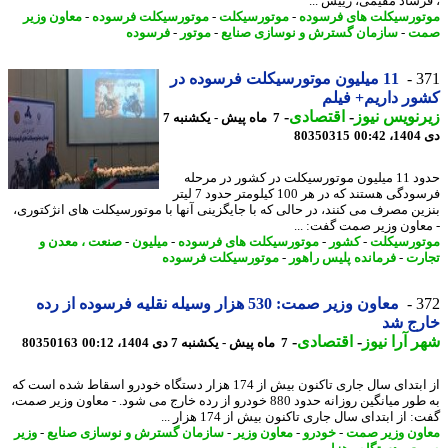
رشاد مقیمی، رییس ...
ورسیکلت های فرسوده
-
موتورسیکلت
-
موتورسیکلت فرسوده
-
معاون وزیر
ت
-
سازمان گسترش و نوسازی صنایع
-
موتور
-
فرسوده
3
11 میلیون موتورسیکلت فرسوده در
ر داریم+ فیلم
نویس نیوز
-
اقتصادی
-
7 ماه پیش - یکشنبه 7
00
80350315
حدود 11 میلیون موتورسیکلت در کشور در مرحله
فرسودگی هستند که در هر 100 کیلومتر حدود 7 لیتر
ین مصرف می کنند، در حالی که با جایگزینی آنها با موتورسیکلت های انژکتوری،
عاون وزیر صمت گفت: ...
ورسیکلت
-
کشور
-
موتورسیکلت های فرسوده
-
میلیون
-
صنعت ، معدن و
رت
-
فرمانده پلیس راهور
-
موتورسیکلت فرسوده
3
معاون وزیر صمت: 530 هزار وسیله نقلیه فرسوده از رده
رج شد
 آرا نیوز
-
اقتصادی
-
7 ماه پیش - یکشنبه 7 دی 1404، 00:12
80350163
از ابتدای سال جاری تاکنون بیش از 174 هزار دستگاه خودرو اسقاط شده است که
به طور میانگین روزانه حدود 880 خودرو از رده خارج می شود. - معاون وزیر صمت،
 از ابتدای سال جاری تاکنون بیش از 174 هزار ...
ون وزیر صمت
-
خودرو
-
معاون وزیر
-
سازمان گسترش و نوسازی صنایع
-
وزیر