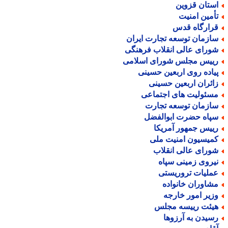
ستان قزوین
أمین امنیت
رارگاه قدس
ازمان توسعه تجارت ایران
ورای عالی انقلاب فرهنگی
ییس مجلس شورای اسلامی
یاده روی اربعین حسینی
ائران اربعین حسینی
سئولیت های اجتماعی
ازمان توسعه تجارت
پاه حضرت ابوالفضل
ییس جمهور آمریکا
میسیون امنیت ملی
ورای عالی انقلاب
یروی زمینی سپاه
ملیات تروریستی
شاوران خانواده
زیر امور خارجه
یئت رییسه مجلس
سیدن به آرزوها