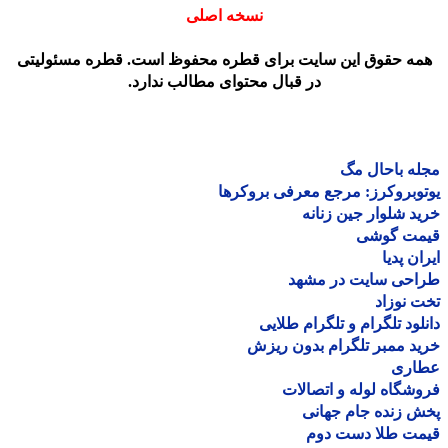
نسخه اصلی
مه حقوق این سایت برای قطره محفوظ است. قطره مسئولیتی
در قبال محتوای مطالب ندارد.
ه باحال مگ
وبروکرز: مرجع معرفی بروکرها
د شلوار جین زنانه
مت گوشی
ان پدیا
احی سایت در مشهد
 نوزاد
لود تلگرام و تلگرام طلایی
د ممبر تلگرام بدون ریزش
اری
شگاه لوله و اتصالات
 زنده جام جهانی
مت طلا دست دوم