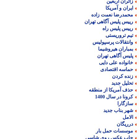
ائران اربعین
یران و آمریکا
حمدرضا نعمت زاده
ییس پلیس آگاهی تهران
ییس پلیس راه
یم تروریستی
انتقالات پرسپولیس
مباران هیروشیما
لیس آگاهی تهران
انواده علی دایی
ماسه اقتصادی
نده کردن
حلیل جدید
ذف آمریکا از منطقه
رونا در سال 1400
ازگارا
هر بناب جدید
لامل
رریگان
وسسات حمل بار
اپ عکس روی شاسی