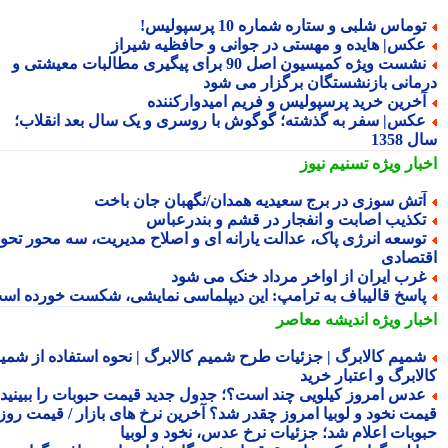
وماس شلبی و ستاره شماره 10 پرسپولیس!
کس| هایده و مهستی در جوانی و حافظیه شیراز
نشست ویژه کمیسیون اصل 90 برای پیگیری مطالبات معیشتی و
مانی بازنشستگان برگزار می شود
خرین خرید پرسپولیس و فریم امیدوارکننده
کس| سفر به گذشته؛ گوگوش با روسری و یک سال بعد انقلاب؛
1358
بار ویژه
تسنیم نیوز
تش سوزی در برج سعیدیه همدان/نگهبان جان باخت
کذیب اصابت و انفجار در قشم و بندرعباس
وسعه انرژی پاک، عدالت یارانه ای و اصلاح مدیریت، سه محور تحول
تصادی
رب ایران از اواخر مرداد خنک می شود
اسخ قالیباف به ترامپ: این دیپلماسی نمایشی، شکست خورده است
بار ویژه
اندیشه معاصر
میم کالابرگ | جزئیات طرح شمیم کالابرگ | نحوه استفاده از شمیم
لابرگ و اعتبار خرید
دس امروز کیلویی چند است؟؛ جدول جدید قیمت حبوبات را ببینید /
مت نخود و لوبیا امروز چقدر شد؟ آخرین نرخ های بازار / قیمت روز
وبات اعلام شد؛ جزئیات نرخ عدس، نخود و لوبیا