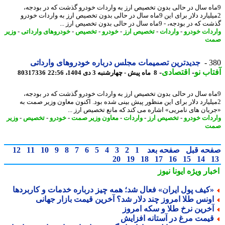
اه سال در حالی بدون تخصیص ارز به واردات خودرو گذشت که در بودجه،
2میلیارد دلار برای این 9ماه سال در حالی بدون تخصیص ارز به واردات خودرو
در بودجه، - 9ماه سال در حالی بدون تخصیص ارز ...
دات خودرو
-
واردات
-
تخصیص ارز
-
خودرو
-
تخصیص
-
خودروهای وارداتی
-
وزیر
ت
3
جدیدترین تصمیمات مجلس درباره خودروهای وارداتی
اب نو
-
اقتصادی
-
8 ماه پیش - چهارشنبه 3 دی 1404، 22:56
80317336
اه سال در حالی بدون تخصیص ارز به واردات خودرو گذشت که در بودجه،
یلیارد دلار برای این منظور پیش بینی شده بود. اکنون معاون وزیر صمت به
یان های نامریی» اشاره می کند که مانع تخصیص ارز ...
دات خودرو
-
تخصیص ارز
-
واردات
-
معاون وزیر صمت
-
خودرو
-
تخصیص
-
وزیر
ت
حه قبل
صفحه بعد
1
2
3
4
5
6
7
8
9
10
11
12
20
19
18
17
16
15
14
بار ویژه
ایونا نیوز
کیف پول ایران» فعال شد؛ همه چیز درباره خدمات و کاربردها
ونس طلا امروز چند دلار شد؟ آخرین قیمت بازار جهانی
خرین نرخ طلا و سکه امروز
یمت مرغ در آستانه افزایش