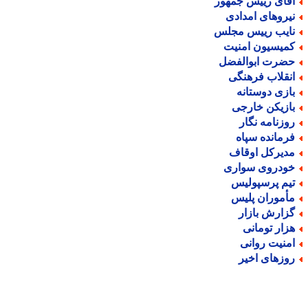
قای رییس جمهور
یروهای امدادی
ایب رییس مجلس
میسیون امنیت
ضرت ابوالفضل
نقلاب فرهنگی
ازی دوستانه
ازیکن خارجی
وزنامه نگار
رمانده سپاه
دیرکل اوقاف
ودروی سواری
یم پرسپولیس
أموران پلیس
زارش بازار
زار تومانی
منیت روانی
وزهای اخیر