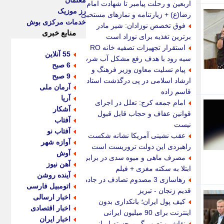
معلمان
اربعین و رحلت پیامبر تا شهادت امام
رز موزیک
رضا(ع) + زیارتنامه و نمازهای مستحبی
خدمات مرکزی بوش
فوق تخصص نوزادان: شیر مادر
منابع خبری
برترین تغذیه برای نوزاد است
استقرار تجهیزات تصفیه خانه RO
55 آنلاین
سیه رود با هدف رفع مشکل آب شرب
6 صبح
پیام تسلیت معاون وزیر فرهنگ و
9 صبح
ارشاد اسلامی در پی درگذشت استاد
آرمان ملی
قاسم زاده
آریا
امام جمعه کرج: تعلل در اجرای
آشکار
قوانین عفاف و حجاب قابل قبول
آفتاب
نیست
آفتاب نو
عقب نشینی آمریکا نشانه شکست
آوازه شهر
راهبردی این دولت تروریست است
آوش
مصرف ماهی و میوه سدی در برابر
آهن نیوز
ابتلا به سکته مغزی + فیلم
آینده روشن
رهاسازی 3 مصدوم تصادف در جاده
اتومبیل فارسی
قدیم زنجان - تبریز
اخبار ارسالی
کیف پول ایران؛ بانکداری بدون
اخبار اقتصادی
اینترنت برای 90 میلیون ایرانی
اخبار ایران
نقاش و تصویرگر برجسته ایرانی