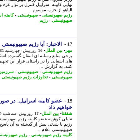
نهایی کابینه اسراییل کنترل بر نوار غز
الیاهو از حزب موسوم ...
رژیم صهیونیستی
-
صهیونیستی
-
کابینه ا
صهیونیستی
-
رژیم
الاخبار: آیا رژیم صهیونیستی
17 -
-
-
مهر
بین الملل
16 روز پیش - چهارشنبه 31 تیر 1405، 11:10
برخی منابع رسانه ای انتقال گسترده اس
های اشغالی را در راستای فرار این تجهیز
کنند. به گزارش ...
رژیم صهیونیستی
-
صهیونیستی
-
سرزمین 
صهیونیستی
-
تجاوزات رژیم صهیونیستی
-
عضو کابینه اسراییل: در صور
18 -
خواهیم داد
-
-
شفقنا
بین الملل
17 روز پیش - سه شنبه 30 تیر 1405، 14:42
«ایلی کوهن» عضو کابینه رژیم صهیونیستی 
رژیم با شدتی بیش از گذشته به آن پاسخ خ
صهیونیستی اعلام ...
کابینه رژیم صهیونیستی
-
رژیم صهیونیست