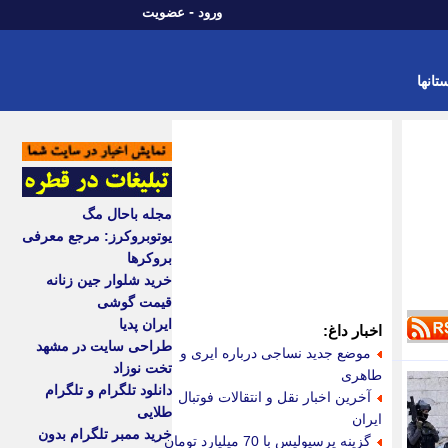
-
ورود
عضویت
تانها
مجله باحال مگ
یوتوبروکرز: مرجع معرفی
بروکرها
خرید شلوار جین زنانه
قیمت گوشی
ایران پدیا
اخبار داغ:
طراحی سایت در مشهد
موضع جدید نساجی درباره ایری و
تخت نوزاد
طاهری
دانلود تلگرام و تلگرام
آخرین اخبار نقل و انتقالات فوتبال
طلایی
ایران
خرید ممبر تلگرام بدون
گزینه پرسپولیس با 70 میلیارد تومان