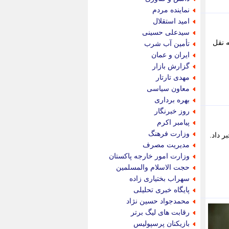
پویه آنلاین
نماینده مردم
پیام نفت
امید استقلال
تابناک
سیدعلی حسینی
تازه نیوز
ه نقل
تأمین آب شرب
تبیان
ایران و عمان
تجارت نیوز
گزارش بازار
تحریریه
مهدی تارتار
ترابر نیوز
معاون سیاسی
ترفندباز
بهره برداری
تریبون اقتصاد
روز خبرنگار
تسنیم نیوز
پیامبر اکرم
تک ناک
وزارت فرهنگ
 داد.
تکراتو
مدیریت مصرف
توریسم آنلاین
وزارت امور خارجه پاکستان
تولید نیوز
حجت الاسلام والمسلمین
تیتر فوری
سهراب بختیاری زاده
تیکنا
پایگاه خبری تحلیلی
جاب ویژن
محمدجواد حسین نژاد
جار نیوز
رقابت های لیگ برتر
جالبتر
بازیکنان پرسپولیس