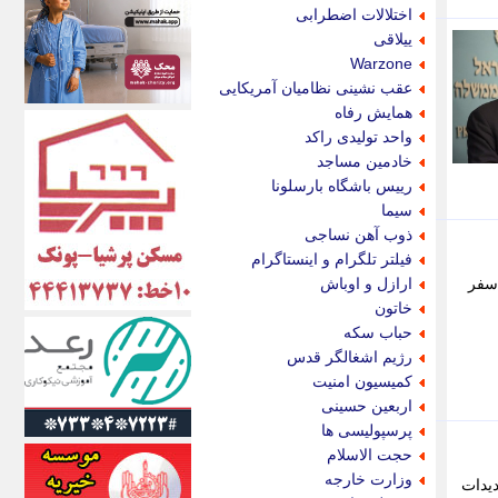
اکونیوز
اختلالات اضطرابی
الف
ییلاقی
انتشار آنلاین
Warzone
اندیشه قرن
عقب نشینی نظامیان آمریکایی
اندیشه معاصر
همایش رفاه
اندیشه ها
واحد تولیدی راکد
انرژی پرس
خادمین مساجد
ای استخدام
رییس باشگاه بارسلونا
ایتنا
سیما
ایراف
ذوب آهن نساجی
ایران آرت
فیلتر تلگرام و اینستاگرام
ایران آنلاین
 سفر
ارازل و اوباش
ایران زندگی
خاتون
ایران فوری
حباب سکه
ایرانی روز
رژیم اشغالگر قدس
ایرانیتال
کمیسیون امنیت
ایرنا
اربعین حسینی
ایسکانیوز
پرسپولیسی ها
ایسنا
حجت الاسلام
ایکنا
وزارت خارجه
دیدات
ایلنا