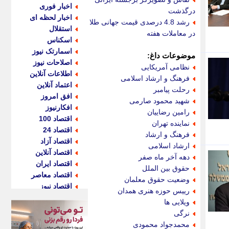
اخبار فوری
درگذشت
اخبار لحظه ای
رشد 4.8 درصدی قیمت جهانی طلا
استقلال
در معاملات هفته
اسکناس
اسمارتک نیوز
موضوعات داغ:
اصلاحات نیوز
نظامی آمریکایی
اطلاعات آنلاین
فرهنگ و ارشاد اسلامی
اعتماد آنلاین
رحلت پیامبر
افق امروز
شهید محمود صارمی
افکارنیوز
رامین رضاییان
اقتصاد 100
نماینده تهران
اقتصاد 24
فرهنگ و ارشاد
اقتصاد آزاد
ارشاد اسلامی
اقتصاد آنلاین
دهه آخر ماه صفر
اقتصاد ایران
حقوق بین الملل
اقتصاد معاصر
وضعیت حقوق معلمان
اقتصاد نیوز
رییس حوزه هنری همدان
اکو ایران
ویلایی ها
اکوفارس
نرگی
اکونگار
محمدجواد محمودی