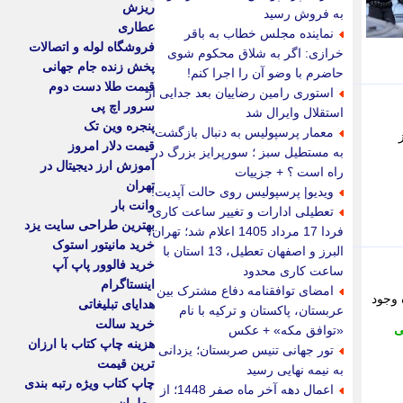
ریزش
به فروش رسید
عطاری
نماینده مجلس خطاب به باقر
فروشگاه لوله و اتصالات
خرازی: اگر به شلاق محکوم شوی
پخش زنده جام جهانی
حاضرم با وضو آن را اجرا کنم!
قیمت طلا دست دوم
استوری رامین رضاییان بعد جدایی از
سرور اچ پی
استقلال وایرال شد
پنجره وین تک
معمار پرسپولیس به دنبال بازگشت
قیمت دلار امروز
به مستطیل سبز ؛ سورپرایز بزرگ در
آموزش ارز دیجیتال در
راه است ؟ + جزییات
تهران
ویدیو| پرسپولیس روی حالت آپدیت!
وانت بار
تعطیلی ادارات و تغییر ساعت کاری
بهترین طراحی سایت یزد
فردا 17 مرداد 1405 اعلام شد؛ تهران،
خرید مانیتور استوک
البرز و اصفهان تعطیل، 13 استان با
خرید فالوور پاپ آپ
ساعت کاری محدود
اینستاگرام
امضای توافقنامه دفاع مشترک بین
 وجود
هدایای تبلیغاتی
عربستان، پاکستان و ترکیه با نام
خرید سالت
ی
«توافق مکه» + عکس
هزینه چاپ کتاب با ارزان
تور جهانی تنیس صربستان؛ یزدانی
ترین قیمت
به نیمه نهایی رسید
چاپ کتاب ویژه رتبه بندی
اعمال دهه آخر ماه صفر 1448؛ از