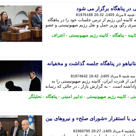
 در پناهگاه برگزار می شود
81976188
کابینه این رژیم از ترس جلسات خود را در پناهگاه
میری رگو، وزیر حمل و نقل رژیم صهیونیستی و عضو
ابینه
-
پناهگاه
-
کابینه رژیم صهیونیستی
-
اعتراف
 نتانیاهو در پناهگاه جلسه گذاشت و مخفیانه
81974642
 از قدرت ایران، کابینه رژیم صهیونیستی را به
داشته است. - به گزارش بازار ، در حالی که رسانه
تی
-
کابینه رژیم صهیونیستی
-
تدابیر امنیتی
-
پناهگاه
-
تحلیلگر
ی با استقرار «شورای صلح» و نیروهای بین
81960795