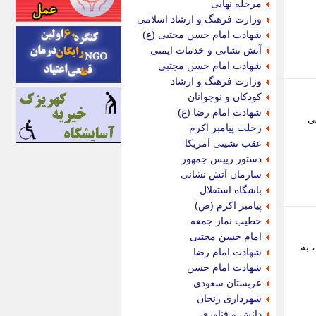
مرحله نهایی
اینتیتر
وزارت فرهنگ و ارشاد اسلامی
ایونا نیوز
شهادت امام حسن مجتبی (ع)
بازتاب آنلاین
آتش نشانی و خدمات ایمنی
باشگاه خبرنگاران
شهادت امام حسن مجتبی
باغستان نیوز
وزارت فرهنگ و ارشاد
بامبوک
کودکان و نوجوانان
ببین و بخون
شهادت امام رضا (ع)
ی را تا 11 اوت در پی
بدینسان
رحلت پیامبر اکرم
بنکر
عقب نشینی آمریکا
بیت ران
دستور رییس جمهور
پارس فوتبال
سازمان آتش نشانی
پارسینه
باشگاه استقلال
پارسینه پلاس
پیامبر اکرم (ص)
پاز آنلاین
خطیب نماز جمعه
پاس گل
امام حسن مجتبی
پانا
 به
شهادت امام رضا
پرتو نیوز
شهادت امام حسن
پرسون
عربستان سعودی
پنجره نیوز
شهرداری زنجان
پویامگ
دانش و فناوری