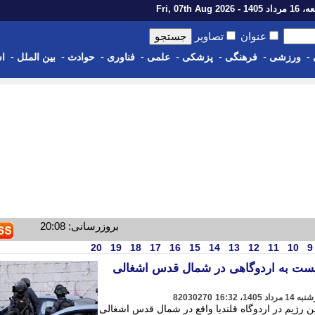
14 - Fri, 07th Aug 2026
عنوان
تصاویر
-
-
-
-
-
-
-
-
ورزشی
فرهنگی
پزشکی
علمی
فناوری
حوادث
بین الملل
اس
بروزرسانی: 20:08
20
19
18
17
16
15
14
13
12
11
10
9
یست به اردوگاهی در شمال قدس اشغالی
82030270
ن رژیم در اردوگاه قلندیا واقع در شمال قدس اشغالی