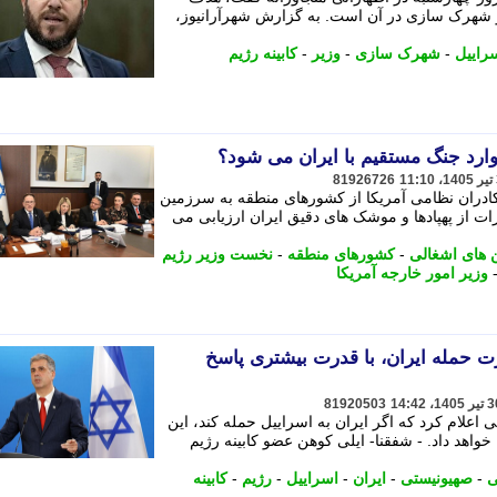
ه و شهرک سازی در آن است. به گزارش شهرآرانیوز،
سراییل
-
شهرک سازی
-
وزیر
-
کابینه رژیم
 وارد جنگ مستقیم با ایران می شود؟
81926726
کادران نظامی آمریکا از کشورهای منطقه به سرزمین
ات از پهپادها و موشک های دقیق ایران ارزیابی می
های اشغالی
-
کشورهای منطقه
-
نخست وزیر رژیم
وزیر امور خارجه آمریکا
ت حمله ایران، با قدرت بیشتری پاسخ
81920503
اعلام کرد که اگر ایران به اسراییل حمله کند، این
واهد داد. - شفقنا- ایلی کوهن عضو کابینه رژیم
ی
-
صهیونیستی
-
ایران
-
اسراییل
-
رژیم
-
کابینه