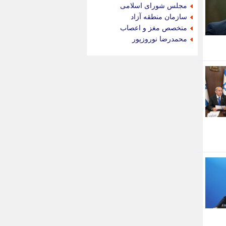
جام جم
مجلس شورای اسلامی
جدید پرس
سازمان منطقه آزاد
جماران
متخصص مغز و اعصاب
جوان ایرانی
محمدرضا نوروزپور
جهان مانا
جهان نگر
جهان نیوز
چطور
چمپیونات
چمدون
چه خبر
حادثه 24
حرف تو
حوادث پلاس
حوزه نیوز
خبر آنلاین
خبر جنوب
خبر سیاسی
خبر گردون
خبر ورزشی
خبرجو