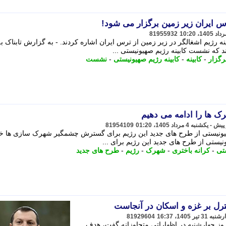
س ایران زیر زمین برگزار می شود!
81955932
 رژیم اشغالگر در زیر زمین از ترس ایران اشاره کردند. - به گزارش تابناک ب
د که نشست کابینه رژیم صهیونیستی ...
رگزار
-
کابینه
-
کابینه رژیم صهیونیستی
-
نشست
 ها را ادامه می دهیم
81954109
هیونیستی از طرح های جدید این رژیم برای گسترش چشمگیر شهرک سازی ها خبر
نیستی از طرح های جدید این رژیم برای ...
تی
-
کرانه باختری
-
شهرک
-
رژیم
-
طرح های جدید
رل بر غزه و اسکان در آنجاست
81929604
وز چهارشنبه در اظهاراتی متجاوزانه گفت، هدف