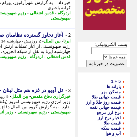
خبر داد. - به گزارش شهرآرانیوز، یورام 
کرانه باختری ...
اردوگاه
-
قدس اشغالی
-
رژیم صهیونیست
صهیونیستی
آغاز تجاوز گسترده نظامیان 
2 -
-
-
ایرنا
بین الملل
2 روز پیش - چهارشنبه 14 مرداد 1405، 15:55
پست الکترونیکی:
رژیم صهیونیستی از آغاز عملیات ارتش ای
چهارشنبه ایرنا به نقل از شبکه الجزیره، ی
قدس اشغالی
-
اردوگاه
-
رژیم صهیونیست
5 + 1
یارانه ها
تل آویو در غزه هم مثل لبنان
3 -
مسکن مهر
-
-
خبرگزاری دفاع مقدس
بین الملل
قیمت جهانی طلا
5 روز پیش - یکشنبه 11 مرداد 1405، 17:00
وزیر انرژی رژیم صهیونیستی امروز (یکش
قیمت روز طلا و ارز
ندارد. - به گزارش گروه بین الملل دفاع 
قیمت جهانی نفت
صهیونیستی
-
رژیم صهیونیستی
-
وزیر ان
نرخ ارز مرجع
اخبار نرخ ارز
قیمت طلا
قیمت سکه
آب و هوا