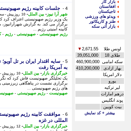
بازار کار
افغانستان
جلسات کابینه رژیم صهیونیستی
4 -
تاجیکستان
-
-
شهر آرا نیوز
بین الملل
10 روز پیش - سه شنبه 6 مرداد 1405، 20:32
ویدئو های ورزشی
یک وزیر رژیم صهیونیستی اعتراف کرد که 
طنز و کاریکاتور
برگزار می کند. به گزارش شهرآرانیوز، 
بازار آتی سکه
کابینه امنیتی رژیم ...
رژیم صهیونیستی
-
صهیونیستی
-
رژیم
-
ک
اونس طلا
2,671.55
▼
طلای 18
39,051,000
سایه اقتدار ایران بر تل آویو؛
5 -
سکه امامی
460,900,000
به آمریکا رفت
بهار ازادی
410,200,000
-
-
خبرگزاری بازار
بین الملل
10 روز پیش - سه شنبه 6 مرداد 1405، 16:42
دلار امریکا
یک تحلیلگر صهیونیست فاش کرد که نگرانی
یورو
برگزاری نشست در پناهگاهی زیرزمینی وا
لیر ترکیه
های رژیم صهیونیستی ...
صهیونیست
-
رژیم صهیونیستی
-
صهیونیس
درهم امارات
پوند انگلیس
بیت کویین
بیشتر + کد نمایش
موافقت کابینه رژیم صهیونیست
6 -
المللی در غزه
-
-
خبرگزاری بازار
بین الملل
12 روز پیش - یکشنبه 4 مرداد 1405، 20:27