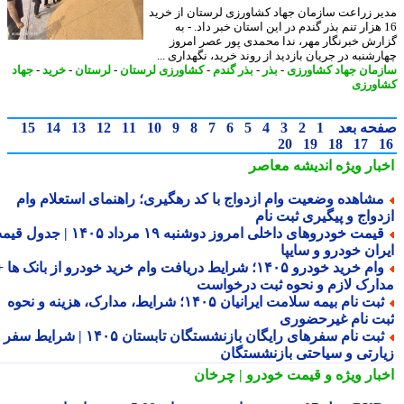
ر زراعت سازمان جهاد کشاورزی لرستان از خرید
1 هزار تنم بذر گندم در این استان خبر داد. - به
رش خبرنگار مهر، ندا محمدی پور عصر امروز
شنبه در جریان بازدید از روند خرید، نگهداری ...
مان جهاد کشاورزی
-
بذر
-
بذر گندم
-
کشاورزی لرستان
-
لرستان
-
خرید
-
جهاد
ورزی
حه بعد
1
2
3
4
5
6
7
8
9
10
11
12
13
14
15
20
19
18
17
بار ویژه
اندیشه معاصر
شاهده وضعیت وام ازدواج با کد رهگیری؛ راهنمای استعلام وام
دواج و پیگیری ثبت نام
قیمت خودروهای داخلی امروز دوشنبه ۱۹ مرداد ۱۴۰۵ | جدول قیمت
ران خودرو و سایپا
وام خرید خودرو ۱۴۰۵؛ شرایط دریافت وام خرید خودرو از بانک ها +
ارک لازم و نحوه ثبت درخواست
ثبت نام بیمه سلامت ایرانیان ۱۴۰۵؛ شرایط، مدارک، هزینه و نحوه
ت نام غیرحضوری
ثبت نام سفرهای رایگان بازنشستگان تابستان ۱۴۰۵ | شرایط سفر
ارتی و سیاحتی بازنشستگان
بار ویژه
و قیمت خودرو | چرخان