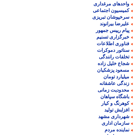
احدهای مرغداری
میسیون اجتماعی
رخپوشان تبریزی
لیرضا بیرانوند
یام رییس جمهور
برگزاری تسنیم
ناوری اطلاعات
ناتور دموکرات
خلفات رانندگی
جاع خلیل زاده
سعود پزشکیان
یلیارد تومان
ندگی عاشقانه
حدودیت زمانی
اشگاه سپاهان
وهرنگ و کیار
فزایش تولید
هرداری مشهد
ازمان اداری
ماینده مردم