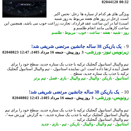
82044120
00
گی های هر کدام از سیاره ها زحل: نحس اکبر
. (زحل در روز های هفته مربوط به روز شنبه
) اما در این ساعت عقد قرارداد، تجارت، زراعت خوب می باشد، همچنین این
ت کارهایی مانند انجام طلسم و.
-
شنبه
-
هفته
-
ساعت
-
خوب
-
مربوط
-
طلسم
یک بازیکن 38 ساله جانشین مرتضی شریفی شد!
نویس نیوز
-
ورزشی
-
3 روز پیش - جمعه 16 مرداد 1405، 12:47
82040823
 والیبال استانبول گنجلیک ترکیه با جذب یک ستاره جدید، سطح خود را برای
 آینده ارتقا داده است. این نماینده استانبول، - تیم والیبال استانبول گنجلیک
یه با جذب یک ستاره جدید، سطح ...
انبول
-
بازیکن
-
والیبال
-
تیم والیبال
-
بازی
-
فصل
-
تیم برتر
یک بازیکن 38 ساله جانشین مرتضی شریفی شد!
نویس
-
ورزشی
-
3 روز پیش - جمعه 16 مرداد 1405، 12:43
82040802
 والیبال استانبول گنجلیک ترکیه با جذب یک ستاره جدید، سطح خود را برای تیم
یبال استانبول گنجلیک ترکیه با جذب یک ستاره جدید، - به گزارش “ورزش سه”،
والیبال استانبول گنجلیک ترکیه ...
انبول
-
تیم والیبال
-
والیبال
-
بازیکن
-
تیم
-
بازی
-
جدید