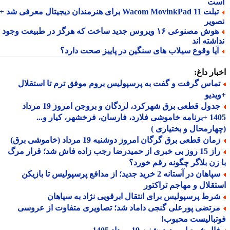
ت
تبلت Wacom MovinkPad 11 برای هنرمندان دیجیتال معرفی شد +
ویر
هوش مصنوعی ۱۶ ویروس جدید ساخت که هرگز در طبیعت وجود
شته اند
یا وقوع سیلاب های سنگین در پاییز صحت دارد؟
ار داغ:
ماس گرفت و گفت به پرسپولیس بروم موفق ترم تا استقلال
دیو
جدول قطعی برق شهرکرد، لردگان و بروجن امروز 19 مرداد
1405 +برنامه خاموشی فلارد، فارسان، فرخشهر، کیار و...
ارمحال و بختیاری )
ان قطعی برق گرگان امروز دوشنبه 19 مرداد (خاموشی برق)
راز 15 روز بی خبری از حمیدرضا رجب زاده فاش شد؛ قرار مرگ
زن بلاگر چگونه رقم خورد؟
سپاهان در آستانه 2 خرید جدید؛ از مدافع پرسپولیس تا بازیکن
قلال و مهاجم تراکتور
رط پرسپولیس برای انتقال ابرقویی نژاد به سپاهان
رتضی پورعلی گنجی داماد شد؛ تصاویری متفاوت از عروسی
بالیست محبوب!