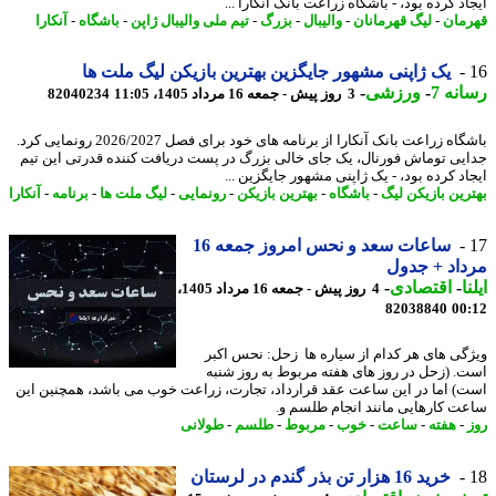
د کرده بود، - باشگاه زراعت بانک آنکارا ...
مان
-
لیگ قهرمانان
-
والیبال
-
بزرگ
-
تیم ملی والیبال ژاپن
-
باشگاه
-
آنکارا
یک ژاپنی مشهور جایگزین بهترین بازیکن لیگ ملت ها
نه 7
-
ورزشی
-
3 روز پیش - جمعه 16 مرداد 1405، 11:05
82040234
باشگاه زراعت بانک آنکارا از برنامه های خود برای فصل 2026/2027 رونمایی کرد.
یی توماش فورنال، یک جای خالی بزرگ در پست دریافت کننده قدرتی این تیم
اد کرده بود، - یک ژاپنی مشهور جایگزین ...
رین بازیکن لیگ
-
باشگاه
-
بهترین بازیکن
-
رونمایی
-
لیگ ملت ها
-
برنامه
-
آنکارا
ساعات سعد و نحس امروز جمعه 16
اد + جدول
ا
-
اقتصادی
-
4 روز پیش - جمعه 16 مرداد 1405،
82038840
00
گی های هر کدام از سیاره ها زحل: نحس اکبر
. (زحل در روز های هفته مربوط به روز شنبه
) اما در این ساعت عقد قرارداد، تجارت، زراعت خوب می باشد، همچنین این
ت کارهایی مانند انجام طلسم و.
-
هفته
-
ساعت
-
خوب
-
مربوط
-
طلسم
-
طولانی
خرید 16 هزار تن بذر گندم در لرستان