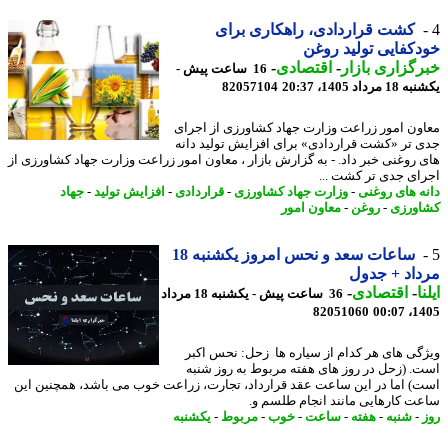
کشت قراردادی، راهکاری برای
کفایی تولید روغن
گزاری بازار
-
اقتصادی
-
16 ساعت پیش -
رداد 1405، 20:37
82057104
ون امور زراعت وزارت جهاد کشاورزی از اجرای
 تر «کشت قراردادی» برای افزایش تولید دانه
 روغنی خبر داد. - به گزارش بازار ، معاون امور زراعت وزارت جهاد کشاورزی از
ای جدی تر کشت ...
ه های روغنی
-
وزارت جهاد کشاورزی
-
قراردادی
-
افزایش تولید
-
جهاد
ورزی
-
روغن
-
معاون امور
ساعات سعد و نحس امروز یکشنبه 18
اد + جدول
ا
-
اقتصادی
-
36 ساعت پیش - یکشنبه 18 مرداد
82051060
1405
گی های هر کدام از سیاره ها زحل: نحس اکبر
. (زحل در روز های هفته مربوط به روز شنبه
) اما در این ساعت عقد قرارداد، تجارت، زراعت خوب می باشد، همچنین این
ت کارهایی مانند انجام طلسم و.
-
شنبه
-
هفته
-
ساعت
-
خوب
-
مربوط
-
یکشنبه