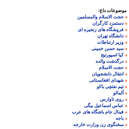
ضوعات داغ:
جت الاسلام والمسلمین
ستمزد کارگران
روشگاه های زنجیره ای
انشگاه تهران
زیر ارتباطات
ید حسن خمینی
یا اسپورتیج
رگذشت والده
جت الاسلام
نتقال دانشجویان
هدای افغانستانی
یم نفتچی باکو
لمالو
وی تاوارس
باس اسماعیل بیگی
ینال جام باشگاه های عرب
اجه
خنگوی زن وزارت خارجه