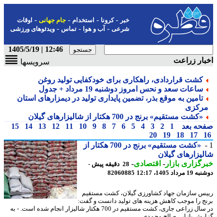
-
-
-
-
خبر
کرونا
استخدام
جام جهانی
اوقات
-
-
-
شرعی
آب و هوا
تماس
ویدئوهای ورزشی
12:46 | 1405/5/19
ار زراعت
سرویسها
کشت قراردادی، راهکاری برای خودکفایی تولید روغن
ساعات سعد و نحس امروز دوشنبه 19 مرداد + جدول
تامین به موقع بذر، تضمین پایداری تولید در دیمزارهای استان
رکزی
«کشت مستقیم» برنج در 700 هکتار از شالیزارهای گیلان
حه بعد
1
2
3
4
5
6
7
8
9
10
11
12
13
14
15
20
19
18
17
«کشت مستقیم» برنج در 700 هکتار از
یزارهای گیلان
گزاری بازار
-
اقتصادی
-
28 دقیقه پیش -
رداد 1405، 12:17
82060885
س سازمان جهاد کشاورزی گیلان، کشت مستقیم
ج را موجب کاهش هزینه های تولید دانست و گفت:
در سال زراعی جاری، کشت مستقیم در 700 هکتار شالیزار انجام شده است. - به
رش بازار ، صالح محمدی، ...