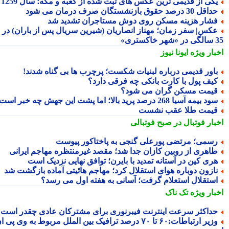
کی از قدیمی ترین عکس های ثبت شده از کعبه و مکه؛ سال 1259
اقل 30 درصد حقوق بازنشستگان صرف درمان می شود
شار هزینه مسکن روی دوش مستاجران تشدید شد
کس| سفر زمان؛ مهناز انصاریان (شیرین سریال پس از باران) در
تری»
بار ویژه
ایونا نیوز
اور قدیمی درباره لبنیات شکست؛ پرچرب ها بی گناه شدند!
یف پول با کارت بانکی چه فرقی دارد؟
یمت مسکن گران می شود؟
د بیمه آسیا 268 درصد پرید بالا؛ اما پشت این جهش چه خبر است؟
یمت طلا عقب نشست
بار فوتبال در صبح فوتبالی
سمی؛ مرتضی پورعلی گنجی به پاختاکور پیوست
اهری از روبین کازان جدا شد؛ مقصد غیرمنتظره مهاجم ایرانی
ری کین در آستانه تمدید با بایرن؛ توافق نهایی نزدیک است
ازون دوباره هوای استقلال کرد؛ مهاجم هائیتی آماده بازگشت شد
ستقلال استعلام گرفت؛ آسانی به هفته اول می رسد؟
بار ویژه
تک ناک
داکثر سرعت اینترنت فیبرنوری برای مشترکان عادی چقدر است؟
وزیر ارتباطات:۶۰ تا ۷۰ درصد ترافیک بین الملل مربوط به وی پی ان