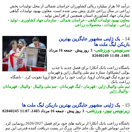
درآمد 50 هزار میلیارد ریالی کشاورزان خراسان شمالی از محل تولیدات بخش
عی در سال زراعی جاری پیش بینی شده است. معاون بهبود تولیدات گیاهی
مان جهاد کشاورزی استان همچنین از افزایش تولید ...
ون بهبود تولیدات گیاهی
-
خراسان شمالی
-
سازمان جهاد کشاورزی
-
تولید
-
عی
-
تولیدات
-
محصولات زراعی
یک ژاپنی مشهور جایگزین بهترین
یکن لیگ ملت ها
نویس
-
ورزشی
-
3 روز پیش - جمعه 16 مرداد
82040249
1405
گاه زراعت بانک آنکارا برای فصل جدید با جذب
ی ایشیکاوا، ستاره تیم ملی والیبال ژاپن و قهرمان
دوره لیگ قهرمانان اروپا، ترکیب خود را برای فتح اروپا تقویت کرد. - باشگاه
عت بانک ...
 ملی والیبال ژاپن
-
قهرمان
-
لیگ قهرمانان
-
تیم ملی والیبال
-
والیبال
-
قهرمانان
لیبال ژاپن
یک ژاپنی مشهور جایگزین بهترین بازیکن لیگ ملت ها
نویس نیوز
-
ورزشی
-
3 روز پیش - جمعه 16 مرداد 1405، 11:07
82040245
باشگاه زراعت بانک آنکارا از برنامه های خود برای فصل 2026/2027 رونمایی کرد.
یی توماش فورنال، یک جای خالی بزرگ در پست دریافت کننده قدرتی این تیم