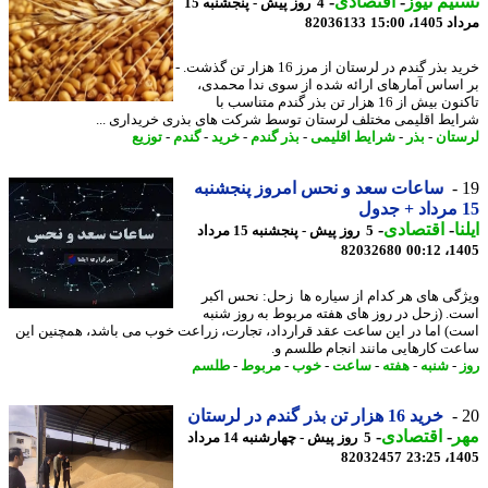
یم نیوز
-
اقتصادی
-
4 روز پیش - پنجشنبه 15
1، 15:00
82036133
خرید بذر گندم در لرستان از مرز 16 هزار تن گذشت. -
اساس آمارهای ارائه شده از سوی ندا محمدی،
تاکنون بیش از 16 هزار تن بذر گندم متناسب با
یط اقلیمی مختلف لرستان توسط شرکت های بذری خریداری ...
تان
-
بذر
-
شرایط اقلیمی
-
بذر گندم
-
خرید
-
گندم
-
توزیع
ساعات سعد و نحس امروز پنجشنبه
ا
-
اقتصادی
-
5 روز پیش - پنجشنبه 15 مرداد
82032680
1405
گی های هر کدام از سیاره ها زحل: نحس اکبر
. (زحل در روز های هفته مربوط به روز شنبه
) اما در این ساعت عقد قرارداد، تجارت، زراعت خوب می باشد، همچنین این
ت کارهایی مانند انجام طلسم و.
-
شنبه
-
هفته
-
ساعت
-
خوب
-
مربوط
-
طلسم
خرید 16 هزار تن بذر گندم در لرستان
ر
-
اقتصادی
-
5 روز پیش - چهارشنبه 14 مرداد
82032457
1405