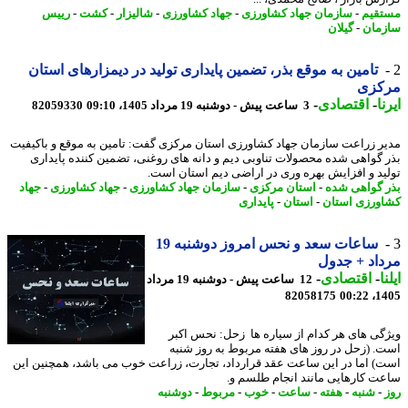
قیم
-
سازمان جهاد کشاورزی
-
جهاد کشاورزی
-
شالیزار
-
کشت
-
رییس
مان
-
گیلان
تامین به موقع بذر، تضمین پایداری تولید در دیمزارهای استان
کزی
ا
-
اقتصادی
-
3 ساعت پیش - دوشنبه 19 مرداد 1405، 09:10
82059330
ر زراعت سازمان جهاد کشاورزی استان مرکزی گفت: تامین به موقع و باکیفیت
 گواهی شده محصولات تناوبی دیم و دانه های روغنی، تضمین کننده پایداری
ید و افزایش بهره وری در اراضی دیم استان است.
 گواهی شده
-
استان مرکزی
-
سازمان جهاد کشاورزی
-
جهاد کشاورزی
-
جهاد
ورزی استان
-
استان
-
پایداری
ساعات سعد و نحس امروز دوشنبه 19
اد + جدول
ا
-
اقتصادی
-
12 ساعت پیش - دوشنبه 19 مرداد
82058175
1405
گی های هر کدام از سیاره ها زحل: نحس اکبر
. (زحل در روز های هفته مربوط به روز شنبه
) اما در این ساعت عقد قرارداد، تجارت، زراعت خوب می باشد، همچنین این
ت کارهایی مانند انجام طلسم و.
-
شنبه
-
هفته
-
ساعت
-
خوب
-
مربوط
-
دوشنبه