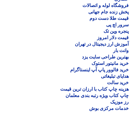
شگاه لوله و اتصالات
 زنده جام جهانی
مت طلا دست دوم
ر اچ پی
ره وین تک
ت دلار امروز
زش ارز دیجیتال در تهران
ت بار
رین طراحی سایت یزد
د مانیتور استوک
د فالوور پاپ آپ اینستاگرام
یای تبلیغاتی
ید سالت
نه چاپ کتاب با ارزان ترین قیمت
 کتاب ویژه رتبه بندی معلمان
موزیک
مات مرکزی بوش