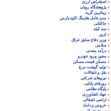
ستقراض ارزی
ژوهشگاه رویان
یباترین گربه
دیرعامل هلدینگ کاوه پارس
اکتابی
ه کیله
زور
زیر دفاع سابق عراق
لامی
رآمد معدنی
جوز ورود خودرو
سکن قیمت مسکن
ولید گوشت مرغ
قل و انتقالات
یروهای شرکتی
وزهای پایانی
ایگاه نظامی
هاد کشاورزی
راضی اشغالی
روس و داماد
یروی شرکتی