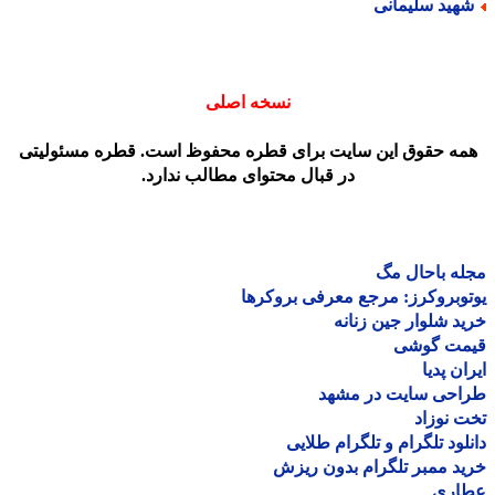
هید سلیمانی
نسخه اصلی
مه حقوق این سایت برای قطره محفوظ است. قطره مسئولیتی
در قبال محتوای مطالب ندارد.
ه باحال مگ
وبروکرز: مرجع معرفی بروکرها
د شلوار جین زنانه
مت گوشی
ان پدیا
احی سایت در مشهد
 نوزاد
لود تلگرام و تلگرام طلایی
د ممبر تلگرام بدون ریزش
اری