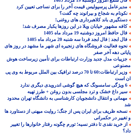
ل شمع امروز دوشنبه 19 مرداد 1405
دیرعامل پرسپولیس قیمت آخر را برای نساجی تعیین کرد
کونام به شجاع و بیرانوند چه گفت؟
ستگیری باند کلاهبرداری های روغنی!
افه مشهور خیابان ویلا در این روزها یکبار مصرف شد!
ل حافظ امروز دوشنبه 19 مرداد ماه 1405
ل ابجد | فال ابجد فردا سه شنبه 20 مرداد ماه 1405
حوه فعالیت فروشگاه های زنجیره ای شهر ما مشهد در روز های
انی دهه آخر صفر
زییات مدل جدید وزارت ارتباطات برای تأمین زیرساخت هوش
نوعی
وزیر ارتباطات:60 تا 70 درصد ترافیک بین الملل مربوط به وی پی
 است
درویدی دیگری ندارد
یر داغ خشک و ترد مجلسی بدون روغن + طرز تهیه
همانی و انتقال دانشجویان کارشناسی به دانشگاه تهران محدود
سخه ظریف برای ایران پس از جنگ؛ روایت میهنی از دستاورد ها
غییر در حکمرانی
ز خرید نقدی تا دفتر نسیه؛ تورم چگونه رفتار خانوارها را تغییر
؟