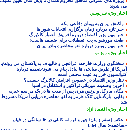
روژه های عمرانی مناطق محروم همدان تا پایان سال تعیین تکلیف
 شوند
بار ویژه
سرنویس
اکنش ایران به پیمان دفاعی مکه
بر تازه درباره زمان برگزاری انتخابات شوراها
بر مهم وزیر اقتصاد درباره افزایش اعتبار کالابرگ
عنه مورینیو به پپ: تعطیلات برای ضعیف هاست!
بر مهم رویترز درباره لغو محاصره بنادر ایران
بار ویژه
روز نو
خنگوی وزارت خارجه: عراقچی و قالیباف به پاکستان می روند/با
ریکا از طریق میانجی ها تبادل پیام می شود/تصمیم درباره
وانسیون خزر به عهده مجلس است
ظر وزیر اقتصاد در خصوص افزایش کالابرگ چیست؟
خرین وضعیت میزبانی تراکتور و استقلال در آسیا
گان مارکل و پرنس هری پس از مدت ها در یک مراسم خیریه
قایی: بازگشایی تنگه هرمز به لغو محاصره دریایی آمریکا مشروط
بار ویژه
اقتصاد آزاد
عکس| سفر زمان؛ چهره فرزانه کابلی در 36 سالگی در فیلم
عقه»؛ سال 1364