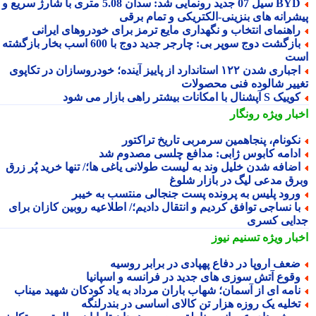
BYD سیل 07 جدید رونمایی شد: سدان 5.08 متری با شارژ سریع و
شرانه های بنزینی-الکتریکی و تمام برقی
اهنمای انتخاب و نگهداری مایع ترمز برای خودروهای ایرانی
بازگشت دوج سوپر بی: چارجر جدید دوج با 600 اسب بخار بازگشته
ت
اجباری شدن ۱۲۲ استاندارد از پاییز آینده؛ خودروسازان در تکاپوی
ییر شالوده فنی محصولات
یک S آپشنال با امکانات بیشتر راهی بازار می شود
بار ویژه
رونگار
کونام، پنجاهمین سرمربی تاریخ تراکتور
دامه کابوس ژابی: مدافع چلسی مصدوم شد
ضافه شدن خلیل وند به لیست طولانی یاغی ها؛/ تنها خرید پُر زرق
رق مدعی لیگ در بازار شلوغ
رود پلیس به پرونده پست جنجالی منتسب به خیبر
ا نساجی توافق کردیم و انتقال دادیم؛/ اطلاعیه روبین کازان برای
ایی کسری
بار ویژه
تسنیم نیوز
عف اروپا در دفاع پهپادی در برابر روسیه
قوع آتش سوزی های جدید در فرانسه و اسپانیا
امه ای از آسمان؛ شهاب باران مرداد به یاد کودکان شهید میناب
خلیه یک روزه هزار تن کالای اساسی در بندرلنگه