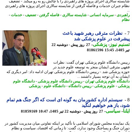
سته سالاری اجرای پروژه های راهبردی را با چالش رو به رو میکند. - تضعیف
م جبران خدمات و فاصله گرفتن از شایسته سالاری اجرای پروژه های راهبردی
بردی
-
سرمایه انسانی
-
شایسته سالاری
-
فاصله گرفتن
-
تضعیف
-
خدمات
-
م
نظرات مترقی رهبر شهید باعث
شرفت در علوم پزشکی شد
یم نیوز
-
پزشکی
-
27 روز پیش - دوشنبه 22
1
81861596
س دانشگاه علوم پزشکی تهران گفت: نظرات
ی مترقی ایشان منجر به توسعه علوم جدید در
ه پزشکی شد. - رییس دانشگاه علوم پزشکی تهران ادامه داد: امر دیگری که
ان به آن توجه بسیار داشتند ...
شگاه علوم پزشکی تهران
-
رییس دانشگاه علوم پزشکی
-
دانشگاه علوم
شکی
-
علوم پزشکی
-
رییس دانشگاه
-
دانشگاه علوم
-
پزشکی
سیستم اداره کشورمان به گونه ای است که اگر جنگ هم تمام
، باز هم خواهیم لنگید
ا
-
سیاسی
-
27 روز پیش - دوشنبه 22 تیر 1405، 10:47
81859169
نماینده مجلس شورای اسلامی با تأکید بر اینکه تفاوتی میان مدیریت کشور در
ان جنگ و پساجنگ وجود ندارد، گفت: تا زمانی که اقتصاد، سیاست و نظام