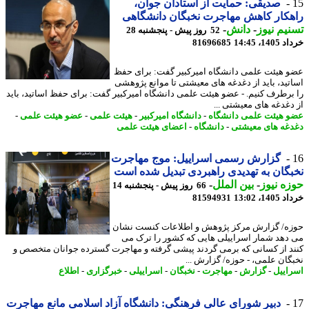
صدیقی: حمایت از استادان جوان،
کار کاهش مهاجرت نخبگان دانشگاهی
یم نیوز
-
دانش
-
52 روز پیش - پنجشنبه 28
14، 14:45
81696685
 هیئت علمی دانشگاه امیرکبیر گفت: برای حفظ
تید، باید از دغدغه های معیشتی تا موانع پژوهشی
برطرف کنیم. - عضو هیئت علمی دانشگاه امیرکبیر گفت: برای حفظ اساتید، باید
دغدغه های معیشتی ...
 هیئت علمی دانشگاه
-
دانشگاه امیرکبیر
-
هیئت علمی
-
عضو هیئت علمی
-
غه های معیشتی
-
دانشگاه
-
اعضای هیئت علمی
گزارش رسمی اسراییل: موج مهاجرت
گان به تهدیدی راهبردی تبدیل شده است
ه نیوز
-
بین الملل
-
66 روز پیش - پنجشنبه 14
14، 13:02
81594931
ه/ گزارش مرکز پژوهش و اطلاعات کنست نشان
دهد شمار اسراییلی هایی که کشور را ترک می
د از کسانی که برمی گردند پیشی گرفته و مهاجرت گسترده جوانان متخصص و
گان علمی، - حوزه/ گزارش ...
اییل
-
گزارش
-
مهاجرت
-
نخبگان
-
اسراییلی
-
خبرگزاری
-
اطلاع
دبیر شورای عالی فرهنگی: دانشگاه آزاد اسلامی مانع مهاجرت