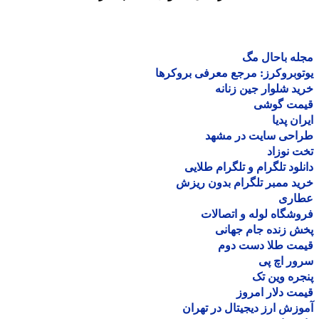
ه باحال مگ
وبروکرز: مرجع معرفی بروکرها
د شلوار جین زنانه
مت گوشی
ان پدیا
احی سایت در مشهد
 نوزاد
لود تلگرام و تلگرام طلایی
د ممبر تلگرام بدون ریزش
اری
شگاه لوله و اتصالات
 زنده جام جهانی
مت طلا دست دوم
ر اچ پی
ره وین تک
ت دلار امروز
زش ارز دیجیتال در تهران