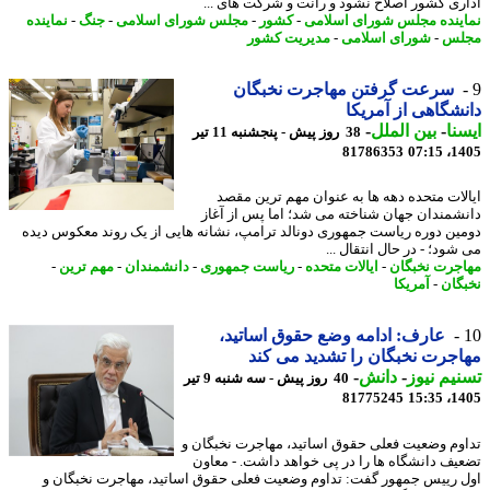
ری کشور اصلاح نشود و رانت و شرکت های ...
ینده مجلس شورای اسلامی
-
کشور
-
مجلس شورای اسلامی
-
جنگ
-
نماینده
لس
-
شورای اسلامی
-
مدیریت کشور
سرعت گرفتن مهاجرت نخبگان
شگاهی از آمریکا
نا
-
بین الملل
-
38 روز پیش - پنجشنبه 11 تیر
81786353
1405
لات متحده دهه ها به عنوان مهم ترین مقصد
شمندان جهان شناخته می شد؛ اما پس از آغاز
ین دوره ریاست جمهوری دونالد ترامپ، نشانه هایی از یک روند معکوس دیده
ود؛ - در ﺣﺎل اﻧﺘﻘﺎل ...
جرت نخبگان
-
ایالات متحده
-
ریاست جمهوری
-
دانشمندان
-
مهم ترین
-
گان
-
آمریکا
عارف: ادامه وضع حقوق اساتید،
جرت نخبگان را تشدید می کند
یم نیوز
-
دانش
-
40 روز پیش - سه شنبه 9 تیر
81775245
1405
وم وضعیت فعلی حقوق اساتید، مهاجرت نخبگان و
یف دانشگاه ها را در پی خواهد داشت. - معاون
 رییس جمهور گفت: تداوم وضعیت فعلی حقوق اساتید، مهاجرت نخبگان و