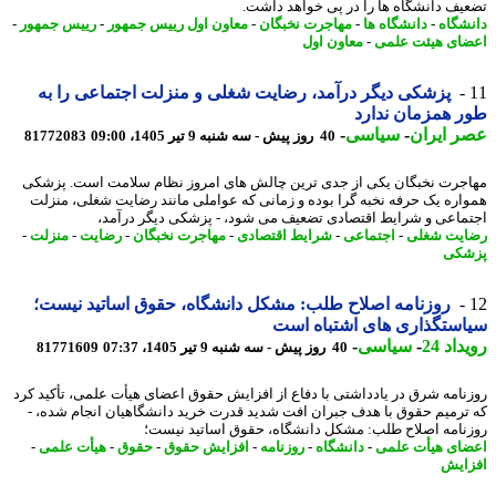
یف دانشگاه ها را در پی خواهد داشت.
شگاه
-
دانشگاه ها
-
مهاجرت نخبگان
-
معاون اول رییس جمهور
-
رییس جمهور
-
ای هیئت علمی
-
معاون اول
پزشکی دیگر درآمد، رضایت شغلی و منزلت اجتماعی را به
 همزمان ندارد
 ایران
-
سیاسی
-
40 روز پیش - سه شنبه 9 تیر 1405، 09:00
81772083
جرت نخبگان یکی از جدی ترین چالش های امروز نظام سلامت است. پزشکی
اره یک حرفه نخبه گرا بوده و زمانی که عواملی مانند رضایت شغلی، منزلت
ماعی و شرایط اقتصادی تضعیف می شود، - پزشکی دیگر درآمد،
یت شغلی
-
اجتماعی
-
شرایط اقتصادی
-
مهاجرت نخبگان
-
رضایت
-
منزلت
-
شکی
روزنامه اصلاح طلب: مشکل دانشگاه، حقوق اساتید نیست؛
ستگذاری های اشتباه است
اد 24
-
سیاسی
-
40 روز پیش - سه شنبه 9 تیر 1405، 07:37
81771609
نامه شرق در یادداشتی با دفاع از افزایش حقوق اعضای هیأت علمی، تأکید کرد
ترمیم حقوق با هدف جبران افت شدید قدرت خرید دانشگاهیان انجام شده، -
نامه اصلاح طلب: مشکل دانشگاه، حقوق اساتید نیست؛
ای هیأت علمی
-
دانشگاه
-
روزنامه
-
افزایش حقوق
-
حقوق
-
هیأت علمی
-
ایش