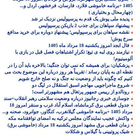
1405 +برنامه خاموشی فلارد، فارسان، فرخشهر، اردل و...
ارمحال و بختیاری )
دیده ملی پوش یک قدم به پرسپولیس نزدیک تر شد
شنهاد سپاهان برای جذب 2 بازیکن پرسپولیس
قشه سپاهان برای پرسپولیس؛ پیشنهادِ دوباره برای خرید مدافع
خ پوش!
ل ابجد امروز یکشنبه 18 مرداد ماه 1405
یازمند روی لبه ی تیغ؛ تکرارِ اشتباهاتِ فصل قبل در بازی با
مینیوم!
زشکیان: برای همیشه که نمی توان جنگید؛ بالاخره باید آن را در
ه ای به پایان رساند / تقریباً هر روز درباره این موضوع بحث می
م که چگونه باید از وضعیت نه جنگ و نه صلح خارج شویم
روع ماجراجویی مهاجم اسبق استقلال در لیگ دو
ونالدو از رییس جمهور پرتغال هم مشهورتر است!
وسازی خبری رجانیوز درباره وضعیت سلامتی رهبر انقلاب+سند
جدول قطعی برق کرمانشاه، اسلام آباد غرب و سنقر امروز 18
 گیلانغرب، کنگاور، جوانرود، صحنه و...
اکنش عجیب نمایندگان مجلس ترکیه به امضای توافقنامه مکه
ان قطعی برق مشهد امروز یکشنبه 18 مرداد (خاموشی برق)
یک پروتیینی با گیلاس و شکلات