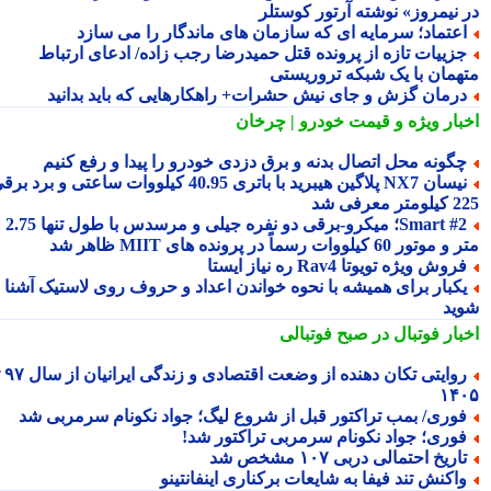
 نیمروز» نوشته آرتور کوستلر
عتماد؛ سرمایه ای که سازمان های ماندگار را می سازد
زییات تازه از پرونده قتل حمیدرضا رجب زاده/ ادعای ارتباط
همان با یک شبکه تروریستی
رمان گزش و جای نیش حشرات+ راهکارهایی که باید بدانید
بار ویژه
و قیمت خودرو | چرخان
گونه محل اتصال بدنه و برق دزدی خودرو را پیدا و رفع کنیم
نیسان NX7 پلاگین هیبرید با باتری 40.95 کیلووات ساعتی و برد برقی
 معرفی شد
Smart #2؛ میکرو-برقی دو نفره جیلی و مرسدس با طول تنها 2.75
ور 60 کیلووات رسماً در پرونده های MIIT ظاهر شد
روش ویژه تویوتا Rav4 ره نیاز ایستا
کبار برای همیشه با نحوه خواندن اعداد و حروف روی لاستیک آشنا
ید
بار فوتبال در صبح فوتبالی
روایتی تکان دهنده از وضعت اقتصادی و زندگی ایرانیان از سال ۹۷ تا
۱۴
وری/ بمب تراکتور قبل از شروع لیگ؛ جواد نکونام سرمربی شد
وری؛ جواد نکونام سرمربی تراکتور شد!
اریخ احتمالی دربی ۱۰۷ مشخص شد
اکنش تند فیفا به شایعات برکناری اینفانتینو