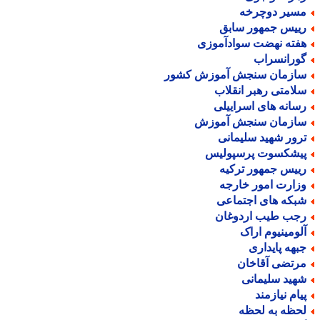
سیر دوچرخه
ییس جمهور سابق
فته نهضت سوادآموزی
ورانسراب
ازمان سنجش آموزش کشور
لامتی رهبر انقلاب
سانه های اسراییلی
ازمان سنجش آموزش
رور شهید سلیمانی
یشکسوت پرسپولیس
ییس جمهور ترکیه
زارت امور خارجه
بکه های اجتماعی
جب طیب اردوغان
لومینیوم اراک
بهه پایداری
رتضی آقاخان
هید سلیمانی
یام نیازمند
حظه به لحظه