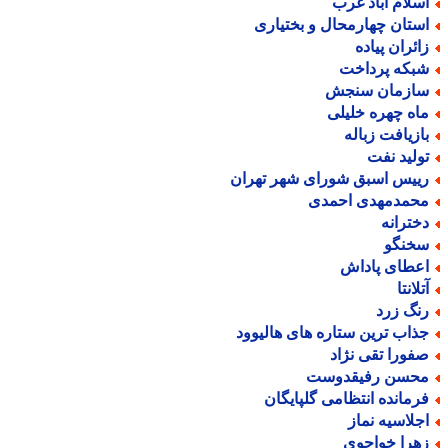
سلام آباد غرب
ستان چهارمحال و بختیاری
ائران پیاده
بکه پرداخت
ازمان سنجش
اه چهره خلیلی
ازیافت زباله
ولید نفت
ییس اسبق شورای شهر تهران
حمدمهدی احمدی
خترانه
خنگو
عطای پاداش
لانتا
نگ زرد
ذاب ترین ستاره های هالیوود
فورا تقی نژاد
حسن رفیقدوست
رمانده انتظامی گلپایگان
جلاسیه نماز
هرا خواجوی