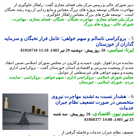
ر شورای عالی و رییس مرکز ملی فضای مجازی گفت: راهکار جلوگیری از
جرت نخبگان توسعه پروژه های بزرگ مقیاس و مانع زدایی از روند رشد نخبگان
. - توسعه طرح های بزرگ مقیاس راهکار جلوگیری ...
ز ملی فضای مجازی
-
مهاجرت نخبگان
-
نخبگان
-
فضای مجازی
-
مهاجرت
-
ای عالی
-
پروژه های بزرگ
بروکراسی ناسالم و سهم خواهی؛ عامل فرار نخبگان و سرمایه
ران از خوزستان
ا
-
سیاسی
-
20 روز پیش - دوشنبه 29 تیر 1405، 11:10
81910716
ینده مردم اهواز، باوی، حمیدیه و کارون در مجلس شورای اسلامی ضمن انتقاد
د از وضعیت مدیریتی و اقتصادی استان خوزستان گفت: - بروکراسی اداری
یده و سهم خواهی های غیرمنطقی از عوامل ...
س شورای اسلامی
-
بروکراسی اداری
-
سهم خواهی
-
بروکراسی
-
نماینده
م
-
شورای اسلامی
-
خوزستان
هشدار نسبت به تشدید مهاجرت نیروی
خصص در صورت تضعیف نظام جبران
مات
یم نیوز
-
اقتصادی
-
26 روز پیش - سه شنبه
81868377
یف نظام جبران خدمات و فاصله گرفتن از