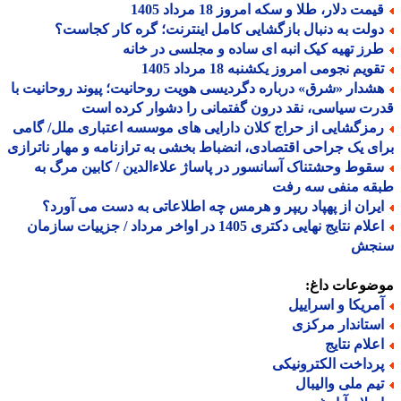
مت دلار، طلا و سکه امروز 18 مرداد 1405
ولت به دنبال بازگشایی کامل اینترنت؛ گره کار کجاست؟
رز تهیه کیک انبه ای ساده و مجلسی در خانه
ویم نجومی امروز یکشنبه 18 مرداد 1405
شدار «شرق» درباره دگردیسی هویت روحانیت؛ پیوند روحانیت با
ت سیاسی، نقد درون گفتمانی را دشوار کرده است
مزگشایی از حراج کلان دارایی های موسسه اعتباری ملل/ گامی
ی یک جراحی اقتصادی، انضباط بخشی به ترازنامه و مهار ناترازی
قوط وحشتناک آسانسور در پاساژ علاءالدین / کابین مرگ به
قه منفی سه رفت
یران از پهپاد ریپر و هرمس چه اطلاعاتی به دست می آورد؟
اعلام نتایج نهایی دکتری 1405 در اواخر مرداد / جزییات سازمان
جش
ضوعات داغ:
مریکا و اسراییل
ستاندار مرکزی
علام نتایج
رداخت الکترونیکی
یم ملی والیبال