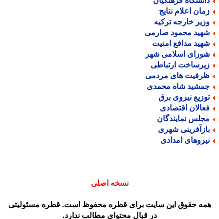
انشگاه فرهنگیان
مان اعلام نتایج
زیر خارجه ترکیه
هید محمود صارمی
هید مدافع امنیت
ورای اسلامی شهر
یرساخت ارتباطی
رفیت های مردمی
مشید شاه محمدی
وزیع نیروی برق
عالان اقتصادی
جلس نمایندگان
ازآفرینی شهری
یروهای امدادی
نسخه اصلی
مه حقوق این سایت برای قطره محفوظ است. قطره مسئولیتی
در قبال محتوای مطالب ندارد.