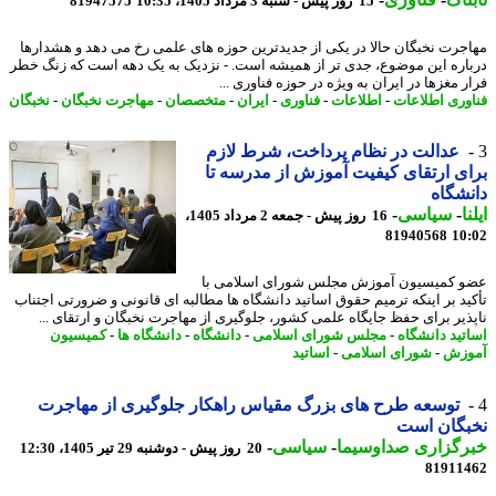
15 روز پیش - شنبه 3 مرداد 1405، 10:35
81947575
جرت نخبگان حالا در یکی از جدیدترین حوزه های علمی رخ می دهد و هشدارها
اره این موضوع، جدی تر از همیشه است. - نزدیک به یک دهه است که زنگ خطر
 مغزها در ایران به ویژه در حوزه فناوری ...
وری اطلاعات
-
اطلاعات
-
فناوری
-
ایران
-
متخصصان
-
مهاجرت نخبگان
-
نخبگان
عدالت در نظام پرداخت، شرط لازم
ی ارتقای کیفیت آموزش از مدرسه تا
شگاه
ا
-
سیاسی
-
16 روز پیش - جمعه 2 مرداد 1405،
81940568
10
و کمیسیون آموزش مجلس شورای اسلامی با
ید بر اینکه ترمیم حقوق اساتید دانشگاه ها مطالبه ای قانونی و ضرورتی اجتناب
ذیر برای حفظ جایگاه علمی کشور، جلوگیری از مهاجرت نخبگان و ارتقای ...
تید دانشگاه
-
مجلس شورای اسلامی
-
دانشگاه
-
دانشگاه ها
-
کمیسیون
وزش
-
شورای اسلامی
-
اساتید
توسعه طرح های بزرگ مقیاس راهکار جلوگیری از مهاجرت
بگان است
رگزاری صداوسیما
-
سیاسی
-
20 روز پیش - دوشنبه 29 تیر 1405، 12:30
81911