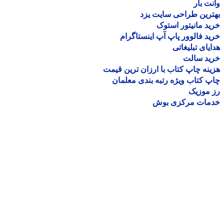
ت بار
رین طراحی سایت یزد
د مانیتور استوک
د فالوور پاپ آپ اینستاگرام
یای تبلیغاتی
ید سالت
نه چاپ کتاب با ارزان ترین قیمت
 کتاب ویژه رتبه بندی معلمان
موزیک
مات مرکزی بوش