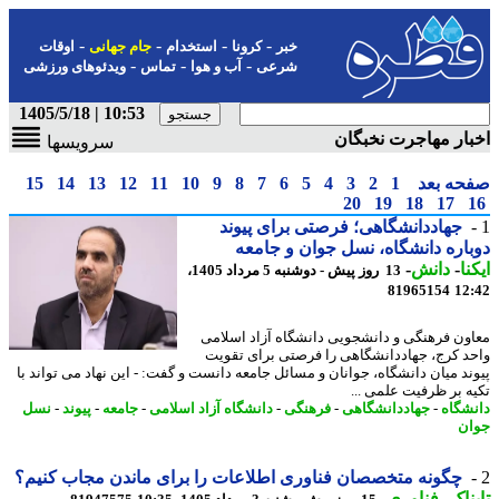
-
-
-
-
خبر
کرونا
استخدام
جام جهانی
اوقات
-
-
-
شرعی
آب و هوا
تماس
ویدئوهای ورزشی
10:53 | 1405/5/18
ار مهاجرت نخبگان
سرویسها
حه بعد
1
2
3
4
5
6
7
8
9
10
11
12
13
14
15
20
19
18
17
جهاددانشگاهی؛ فرصتی برای پیوند
اره دانشگاه، نسل جوان و جامعه
نا
-
دانش
-
13 روز پیش - دوشنبه 5 مرداد 1405،
81965154
12
ون فرهنگی و دانشجویی دانشگاه آزاد اسلامی
د کرج، جهاددانشگاهی را فرصتی برای تقویت
ند میان دانشگاه، جوانان و مسائل جامعه دانست و گفت: - این نهاد می تواند با
ه بر ظرفیت علمی ...
شگاه
-
جهاددانشگاهی
-
فرهنگی
-
دانشگاه آزاد اسلامی
-
جامعه
-
پیوند
-
نسل
ن
چگونه متخصصان فناوری اطلاعات را برای ماندن مجاب کنیم؟
ناک
-
فناوری
-