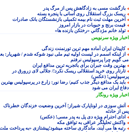
ازگشت مسی به زادگاهش پس از مرگ پدر
یسک بزرگ استقلال روی آسانی با پنجره بسته
خرین مهلت ثبت نام بیمه تکمیلی بازنشستگان بانک صادرات
یمت برنج و حبوبات در بازار امروز
ولد خانم مژدگانیِِ «رختکن بازنده ها»
بار ویژه
سرنویس
اپیتان ایران آماده مهم ترین تورنمنت زندگی
ز اینکه اسمم در لیست اولیه تیم ملی نبود شوکه شدم / شهریار: بعدا
 گویم چرا پرسپولیس نرفتم
هترین وقت جبران برای باتجربه ترین مدافع ایران
ارتار روی خرید استقلالی ریسک نکرد؛/ جلالی لای زرورق در
سپولیس! (عکس)
اید یک مدافع دیگر جذب کنیم/ رضا نور: زارع در پرسپولیس بهترین
اع ایران می شود
بار ویژه
رونگار
تش سوزی در لوناپارک شیراز؛ آخرین وضعیت خزندگان خطرناک
 از حادثه
دای احترام ویژه دی پل به پدر مسی! (عکس)
اکنش تحلیلگر عراقی به توافق مکه
تبه ها می آیند، ماندگاری ساخته میشود؛پیشتازی «به پرداخت ملت