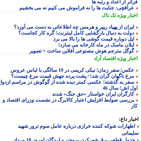
تر از اعداد و رتبه ها
راقچی: جنایت ها را نه فراموش می کنیم نه می بخشیم
بار ویژه
تک ناک
یران از پهپاد ریپر و هرمس چه اطلاعاتی به دست می آورد؟
ولت به دنبال بازگشایی کامل اینترنت؛ گره کار کجاست؟
پل دوباره قیمت گوشی ها را بالا می برد
یلان ماسک در ماه کارخانه می سازد!
وگل مترجم هوش مصنوعی آفلاین ساخت + تصویر
بار ویژه
اقتصاد آزاد
کس| سفر زمان؛ نیکی کریمی در 19 سالگی با لباس عروس
رغ ناگهان گران شد! / پشت پرده جهش قیمت مرغ چیست؟
فر به گذشته؛ عکسی کمتر دیده شده از گوگوش در مراسم ازدواج
ل اش؛ سال 46
ارگران ایران خواستار «حق جنگ» شدند
ررسی ضوابط افزایش اعتبار کالابرگ در نشست وزرای اقتصاد و
ر
ار داغ:
ظهارات شوکه کننده خرازی درباره عامل سوم ترور شهید
مانی
جدول قطعی برق شهرکرد، بروجن و لردگان امروز 18 مرداد