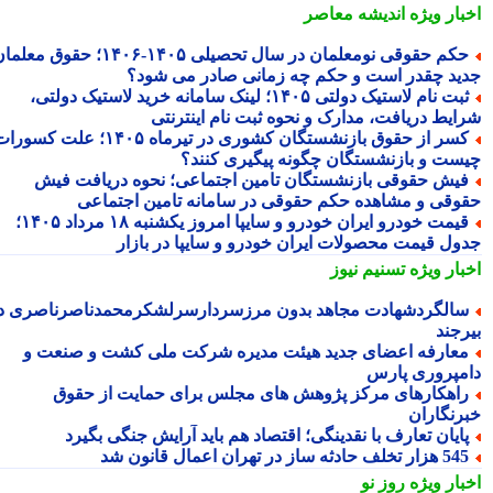
بار ویژه
اندیشه معاصر
حکم حقوقی نومعلمان در سال تحصیلی ۱۴۰۵-۱۴۰۶؛ حقوق معلمان
ید چقدر است و حکم چه زمانی صادر می شود؟
ثبت نام لاستیک دولتی ۱۴۰۵؛ لینک سامانه خرید لاستیک دولتی،
ایط دریافت، مدارک و نحوه ثبت نام اینترنتی
کسر از حقوق بازنشستگان کشوری در تیرماه ۱۴۰۵؛ علت کسورات
ست و بازنشستگان چگونه پیگیری کنند؟
یش حقوقی بازنشستگان تامین اجتماعی؛ نحوه دریافت فیش
وقی و مشاهده حکم حقوقی در سامانه تامین اجتماعی
قیمت خودرو ایران خودرو و سایپا امروز یکشنبه ۱۸ مرداد ۱۴۰۵؛
ول قیمت محصولات ایران خودرو و سایپا در بازار
بار ویژه
تسنیم نیوز
الگردشهادت مجاهد بدون مرزسردارسرلشکرمحمدناصرناصری در
رجند
عارفه اعضای جدید هیئت مدیره شرکت ملی کشت و صنعت و
مپروری پارس
اهکارهای مرکز پژوهش های مجلس برای حمایت از حقوق
رنگاران
ایان تعارف با نقدینگی؛ اقتصاد هم باید آرایش جنگی بگیرد
هزار تخلف حادثه ساز در تهران اعمال قانون شد
بار ویژه
روز نو