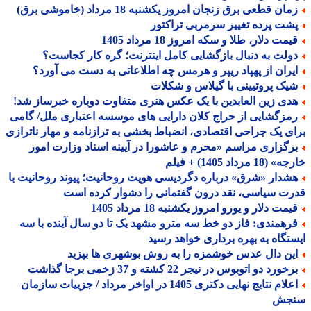
ان قطعی برق زنجان امروز یکشنبه 18 مرداد (خاموشی برق)
شت پرده تغییر سرمربی تراکتور
مت دلار، طلا و سکه امروز 18 مرداد 1405
ولت به دنبال بازگشایی کامل اینترنت؛ گره کار کجاست؟
یران از پهپاد ریپر و هرمس چه اطلاعاتی به دست می آورد؟
یک پروتیینی با گیلاس و شکلات
دی زین العابدین با یک عکس هنری متفاوت دوباره خبرساز شد!
مزگشایی از حراج کلان دارایی های موسسه اعتباری ملل/ گامی
ی یک جراحی اقتصادی، انضباط بخشی به ترازنامه و مهار ناترازی
رگزاری مراسم «محرم و عاشورا در آیینه اسناد وزارت امور
18 مرداد 1405) + فیلم
شدار «شرق» درباره دگردیسی هویت روحانیت؛ پیوند روحانیت با
ت سیاسی، نقد درون گفتمانی را دشوار کرده است
مت دلار و یورو امروز یکشنبه 18 مرداد 1405
رهمندی: فاز دو خط سه مترو مشهد یک تا دو سال آینده با سه
تگاه به بهره برداری خواهد رسید
ین دال عدس خوشمزه را به روش بوشهری ها بپزید
خورد دو اتوبوس در نیجر 22 کشته و 37 زخمی برجا گذاشت
اعلام نتایج نهایی دکتری 1405 در اواخر مرداد / جزییات سازمان
جش