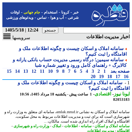
-
-
-
-
خبر
کرونا
استخدام
جام جهانی
اوقات
-
-
-
شرعی
آب و هوا
تماس
ویدئوهای ورزشی
12:24 | 1405/5/18
ار مدیریت اطلاعات
سرویسها
سامانه املاک و اسکان چیست و چگونه اطلاعات ملک و
قامتگاه را ثبت کنیم؟
سامانه سیمین؛ درگاه رسمی مدیریت حساب بانکی یارانه و
الابرگ + راهنمای کامل ورود و تغییر شماره شبا
حه بعد
1
2
3
4
5
6
7
8
9
10
11
12
13
14
15
20
19
18
17
سامانه املاک و اسکان چیست و چگونه اطلاعات ملک و
متگاه را ثبت کنیم؟
نا نیوز
-
اقتصادی
-
1 ساعت پیش - یکشنبه 18 مرداد 1405، 10:56
82053
سامانه املاک و اسکان به نشانی amlak.mrud.ir، سامانه ای متعلق به وزارت راه و
سازی است که برای ثبت و مدیریت اطلاعات مربوط به محل سکونت،
متگاه و املاک افراد راه اندازی شده است. مالکان، ...
انه املاک و اسکان
-
سامانه
-
اطلاعات
-
املاک
-
وزارت راه و شهرسازی
-
متگاه
-
مدیریت اطلاعات