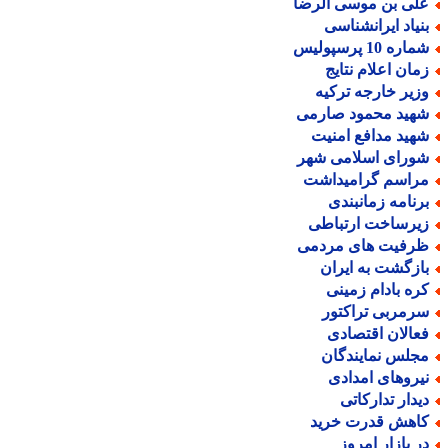
لی بن موسی الرضا
نیاد ایرانشناسی
اره 10 پرسپولیس
مان اعلام نتایج
زیر خارجه ترکیه
هید محمود صارمی
هید مدافع امنیت
ورای اسلامی شهر
راسم گرامیداشت
رنامه زمانبندی
یرساخت ارتباطی
رفیت های مردمی
ازگشت به ایران
ره بادام زمینی
رمربی تراکتور
عالان اقتصادی
جلس نمایندگان
یروهای امدادی
یدار تدارکاتی
اهش قدرت خرید
ر بازار امروز