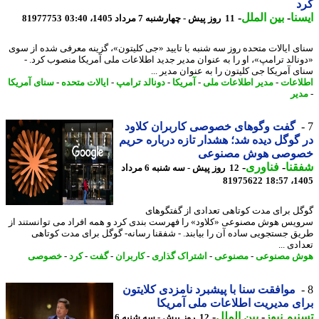
د
نا
-
بین الملل
-
11 روز پیش - چهارشنبه 7 مرداد 1405، 03:40
81977753
ی ایالات متحده روز سه شنبه با تایید «جی کلیتون»، گزینه معرفی شده از سوی
نالد ترامپ»، او را به عنوان مدیر جدید اطلاعات ملی آمریکا منصوب کرد. -
ی آمریکا جی کلیتون را به عنوان مدیر ...
اعات
-
مدیر اطلاعات ملی
-
آمریکا
-
دونالد ترامپ
-
ایالات متحده
-
سنای آمریکا
یر
گفت وگوهای خصوصی کاربران کلاود
گوگل دیده شد؛ هشدار تازه درباره حریم
وصی هوش مصنوعی
نا
-
فناوری
-
12 روز پیش - سه شنبه 6 مرداد
81975622
1405
ل برای مدت کوتاهی تعدادی از گفتگوهای
یس هوش مصنوعی «کلاود» را فهرست بندی کرد و همه افراد می توانستند از
ق جستجویی ساده آن را بیابند. - شفقنا رسانه- گوگل برای مدت کوتاهی
دی ...
ش مصنوعی
-
مصنوعی
-
اشتراک گذاری
-
کاربران
-
گفت
-
کرد
-
خصوصی
موافقت سنا با پیشبرد نامزدی کلایتون
ی مدیریت اطلاعات ملی آمریکا
یم نیوز
-
بین الملل
-
12 روز پیش - سه شنبه 6