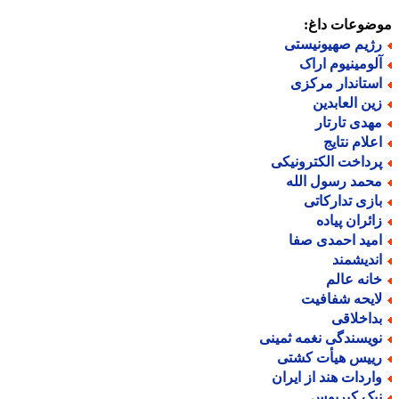
ضوعات داغ:
ژیم صهیونیستی
لومینیوم اراک
ستاندار مرکزی
ین العابدین
هدی تارتار
علام نتایج
رداخت الکترونیکی
حمد رسول الله
ازی تدارکاتی
ائران پیاده
مید احمدی صفا
ندیشمند
انه عالم
ایحه شفافیت
داخلاقی
ویسندگی نغمه ثمینی
ییس هیأت کشتی
اردات هند از ایران
یک کیریوس