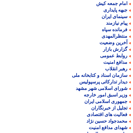
مام جمعه کیش
بهه پایداری
ینمای ایران
یام نیازمند
رمانده سپاه
نتظرالمهدی
خرین وضعیت
زارش بازار
وابط عمومی
دافع امنیت
هبر انقلاب
ازمان اسناد و کتابخانه ملی
یدار تدارکاتی پرسپولیس
ورای اسلامی شهر مشهد
زیر اسبق امور خارجه
مهوری اسلامی ایران
جلیل از خبرنگاران
عالیت های اقتصادی
حمدجواد حسین نژاد
هدای مدافع امنیت