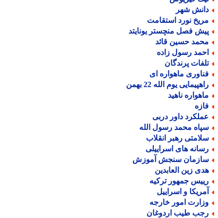
انش شهر
ریخ نورد استقامت
یش فصل منچستر یونایتد
حمد حسین قائد
حمد رسول زاده
لفات پرندگان
ناوری ماهواره ای
هپیمایی یوم الله 22 بهمن
اهواره ناهید
ازه
ملکرد داور دربی
پاه محمد رسول الله
لامتی رهبر انقلاب
سانه های اسراییلی
ازمان سنجش آموزش
دی زین العابدین
ییس جمهور ترکیه
مریکا و اسراییل
زارت امور خارجه
جب طیب اردوغان