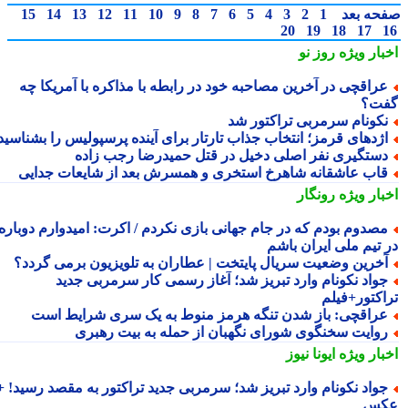
حه بعد
1
2
3
4
5
6
7
8
9
10
11
12
13
14
15
20
19
18
17
بار ویژه
روز نو
راقچی در آخرین مصاحبه خود در رابطه با مذاکره با آمریکا چه
ت؟
کونام سرمربی تراکتور شد
ژدهای قرمز؛ انتخاب جذاب تارتار برای آینده پرسپولیس را بشناسید
ستگیری نفر اصلی دخیل در قتل حمیدرضا رجب زاده
اب عاشقانه شاهرخ استخری و همسرش بعد از شایعات جدایی
بار ویژه
رونگار
صدوم بودم که در جام جهانی بازی نکردم / اکرت: امیدوارم دوباره
 تیم ملی ایران باشم
خرین وضعیت سریال پایتخت | عطاران به تلویزیون برمی گردد؟
واد نکونام وارد تبریز شد؛ آغاز رسمی کار سرمربی جدید
اکتور+فیلم
راقچی: باز شدن تنگه هرمز منوط به یک سری شرایط است
وایت سخنگوی شورای نگهبان از حمله به بیت رهبری
بار ویژه
ایونا نیوز
واد نکونام وارد تبریز شد؛ سرمربی جدید تراکتور به مقصد رسید! +
کس