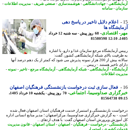
ایشگاهی
-
جهاددانشگاهی
-
هوشمندسازی
-
صنعتی شریف
-
مدیریت اطلاعات
-
مان
-
سامانه
اعلام دلایل تاخیر در پاسخ دهی
ایشگاه ها
ر
-
اقتصادی
-
68 روز پیش - سه شنبه 12 خرداد
81580598
1405
س آزمایشگاه مرجع سازمان غذا و دارو، با اشاره
ظرفیت بالای شبکه آزمایشگاهی کشور، گفت:
سالانه بیش از 200 هزار نمونه پذیرش می شود که کمتر از یک دهم درصد آنها
ی تاخیر هستند. - رییس ...
ایشگاه
-
آزمایشگاهی
-
شبکه آزمایشگاهی
-
آزمایشگاه مرجع
-
تاخیر
-
نمونه
-
ریت اطلاعات
فعال سازی ثبت درخواست بازنشستگی فرهنگیان اصفهان
رگزاری صداوسیما
-
اجتماعی
-
70 روز پیش - یکشنبه 10 خرداد 1405،
81564738
09
واست بازنشستگی و استمرار خدمت فرهنگیان استان اصفهان فعال شده
. - به گزارش خبرگزاری صداوسیما، مرکزاصفهان ؛ مدیر منابع انسانی اداره
آموزش وپرورش استان اصفهان گفت: با هدف ارتقای ...
نشستگی
-
درخواست
-
فرهنگیان
-
اصفهان
-
استان اصفهان
-
قانون مدیریت
ات کشوری
-
استمرار