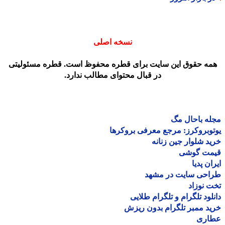
نسخه اصلی
مه حقوق این سایت برای قطره محفوظ است. قطره مسئولیتی
در قبال محتوای مطالب ندارد.
ه باحال مگ
وبروکرز: مرجع معرفی بروکرها
د شلوار جین زنانه
مت گوشی
ان پدیا
احی سایت در مشهد
 نوزاد
لود تلگرام و تلگرام طلایی
د ممبر تلگرام بدون ریزش
اری