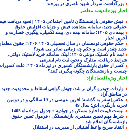
زرگداشت سردار شهید ناصری در بیرجند
بار ویژه
اندیشه معاصر
فیش حقوقی بازنشستگان تامین اجتماعی ۱۴۰۵ | نحوه دریافت فیش
وقی جدید، سامانه مشاهده فیش و جزئیات افزایش حقوق
بیمه دی ۱۴۰۵؛ سامانه بیمه دی، بیمه تکمیلی، پیگیری خسارت و
رین اخبار
حکم حقوقی نومعلمان در سال تحصیلی ۱۴۰۵-۱۴۰۶؛ حقوق معلمان
ید چقدر است و حکم چه زمانی صادر می شود؟
ثبت نام لاستیک دولتی ۱۴۰۵؛ لینک سامانه خرید لاستیک دولتی،
ایط دریافت، مدارک و نحوه ثبت نام اینترنتی
کسر از حقوق بازنشستگان کشوری در تیرماه ۱۴۰۵؛ علت کسورات
ست و بازنشستگان چگونه پیگیری کنند؟
بار ویژه
اقتصاد آزاد
اردات خودرو گران تر شد/ جهش گواهی اسقاط و محدودیت جدید
 مناطق آزاد
عکس| سفر به گذشته؛ آفرین عبیسی در 19 سالگی و در دومین
ربه بازیگری اش؛ سال 49
یست قیمت اجاره مسکن در جوادیه + جدول مردادماه 1405
رط مهم تعیین مستمری بازنشستگی / فرمول تعیین حقوق
زنشستگان اعلام شد
نتقاد صریح واعظ آشتیانی از مدیریت در استقلال