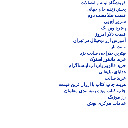
شگاه لوله و اتصالات
 زنده جام جهانی
مت طلا دست دوم
ر اچ پی
ره وین تک
ت دلار امروز
زش ارز دیجیتال در تهران
ت بار
رین طراحی سایت یزد
د مانیتور استوک
د فالوور پاپ آپ اینستاگرام
یای تبلیغاتی
ید سالت
نه چاپ کتاب با ارزان ترین قیمت
 کتاب ویژه رتبه بندی معلمان
موزیک
مات مرکزی بوش