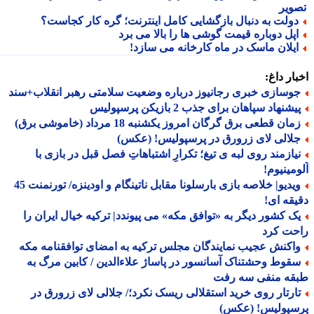
ویر
ولت به دنبال بازگشایی کامل اینترنت؛ گره کار کجاست؟
پل دوباره قیمت گوشی ها را بالا می برد
یلان ماسک در ماه کارخانه می سازد!
ار داغ:
وسازی خبری رجانیوز درباره وضعیت سلامتی رهبر انقلاب+سند
شنهاد سپاهان برای جذب 2 بازیکن پرسپولیس
ان قطعی برق گرگان امروز یکشنبه 18 مرداد (خاموشی برق)
لالی لای زرورق در پرسپولیس! (عکس)
یازمند روی لبه ی تیغ؛ تکرارِ اشتباهاتِ فصل قبل در بازی با
مینیوم!
ویدیو| خلاصه بازی بارسلونا مقابل ناتینگام و اودینزه/ تورنمنت 45
قه ای!
ک کشور دیگر به «توافق مکه» می پیوندد| ترکیه خیال ایران را
حت کرد
اکنش عجیب نمایندگان مجلس ترکیه به امضای توافقنامه مکه
قوط وحشتناک آسانسور در پاساژ علاءالدین / کابین مرگ به
قه منفی سه رفت
ارتار روی خرید استقلالی ریسک نکرد؛/ جلالی لای زرورق در
سپولیس! (عکس)