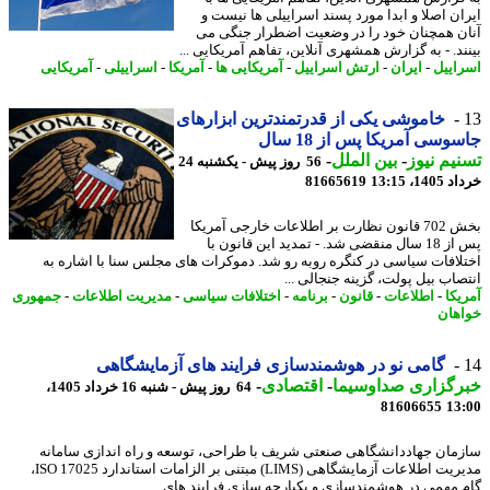
ان اصلا و ابدا مورد پسند اسراییلی ها نیست و
ن همچنان خود را در وضعیت اضطرار جنگی می
ند. - به گزارش همشهری آنلاین، تفاهم آمریکایی ...
اییل
-
ایران
-
ارتش اسراییل
-
آمریکایی ها
-
آمریکا
-
اسراییلی
-
آمریکایی
خاموشی یکی از قدرتمندترین ابزارهای
وسی آمریکا پس از 18 سال
یم نیوز
-
بین الملل
-
56 روز پیش - یکشنبه 24
14، 13:15
81665619
بخش 702 قانون نظارت بر اطلاعات خارجی آمریکا
پس از 18 سال منقضی شد. - تمدید این قانون با
لافات سیاسی در کنگره روبه رو شد. دموکرات های مجلس سنا با اشاره به
صاب بیل پولت، گزینه جنجالی ...
یکا
-
اطلاعات
-
قانون
-
برنامه
-
اختلافات سیاسی
-
مدیریت اطلاعات
-
جمهوری
هان
گامی نو در هوشمندسازی فرایند های آزمایشگاهی
رگزاری صداوسیما
-
اقتصادی
-
64 روز پیش - شنبه 16 خرداد 1405،
81606655
13
مان جهاددانشگاهی صنعتی شریف با طراحی، توسعه و راه اندازی سامانه
مدیریت اطلاعات آزمایشگاهی (LIMS) مبتنی بر الزامات استاندارد ISO 17025،
 مهمی در هوشمندسازی و یکپارچه سازی فرایند های ...