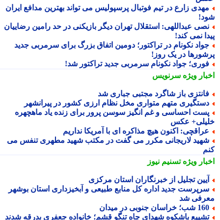
هدی زارع در تیم فوتبال پرسپولیس می تواند بهترین مدافع ایران
د!
صی عبداللهی: استقلال تهران دیگر بازیکنی در حد رامین رضاییان
ا نمی کند!
واد نکونام در تراکتور؛ دومین اتفاق بزرگ برای سرمربی جدید
شورها در یک روز!
وری؛ جواد نکونام سرمربی جدید تراکتور شد!
بار ویژه
سرنویس
انتزی باز شاگرد مجتبی جباری شد
ستگیری متهم متواری مخل نظام ارزی کشور در پیرانشهر
ست احساسی و غم انگیز سوسن پرور برای زنده یاد ماهچهره
یلی+ عکس
راقچی: اکنون هیچ مذاکره ای با آمریکا نداریم
هید لاریجانی مکرر می گفت در مکتب شهید مطهری تنفس می
م
بار ویژه
تسنیم نیوز
یین تجلیل از خبرنگاران استان مرکزی
رپرست جدید اداره کل منابع طبیعی و آبخیزداری استان بوشهر
رفی شد
 شب؛ خراسان جنوبی در میدان
شییع باشکوه شهدای چاه تنگو قشم؛ خانواده جعفری بدرقه شدند