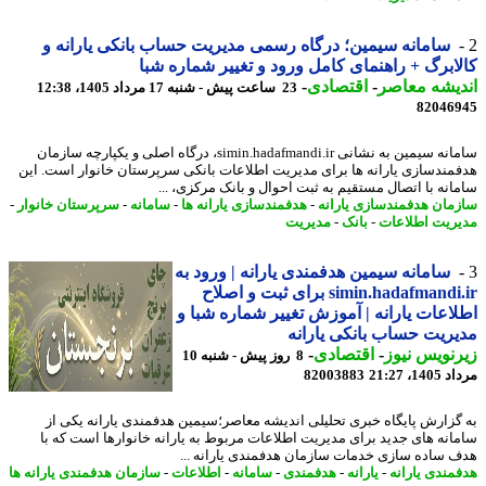
سامانه سیمین؛ درگاه رسمی مدیریت حساب بانکی یارانه و
ابرگ + راهنمای کامل ورود و تغییر شماره شبا
یشه معاصر
-
اقتصادی
-
23 ساعت پیش - شنبه 17 مرداد 1405، 12:38
82046
سامانه سیمین به نشانی simin.hadafmandi.ir، درگاه اصلی و یکپارچه سازمان
مندسازی یارانه ها برای مدیریت اطلاعات بانکی سرپرستان خانوار است. این
انه با اتصال مستقیم به ثبت احوال و بانک مرکزی، ...
مان هدفمندسازی یارانه
-
هدفمندسازی یارانه ها
-
سامانه
-
سرپرستان خانوار
-
ریت اطلاعات
-
بانک
-
مدیریت
سامانه سیمین هدفمندی یارانه | ورود به
simin.hadafmandi.ir برای ثبت و اصلاح
اعات یارانه | آموزش تغییر شماره شبا و
ریت حساب بانکی یارانه
نویس نیوز
-
اقتصادی
-
8 روز پیش - شنبه 10
1، 21:27
82003883
گزارش پایگاه خبری تحلیلی اندیشه معاصر؛سیمین هدفمندی یارانه یکی از
انه های جدید برای مدیریت اطلاعات مربوط به یارانه خانوارها است که با
 ساده سازی خدمات سازمان هدفمندی یارانه ...
مندی یارانه
-
یارانه
-
هدفمندی
-
سامانه
-
اطلاعات
-
سازمان هدفمندی یارانه ها