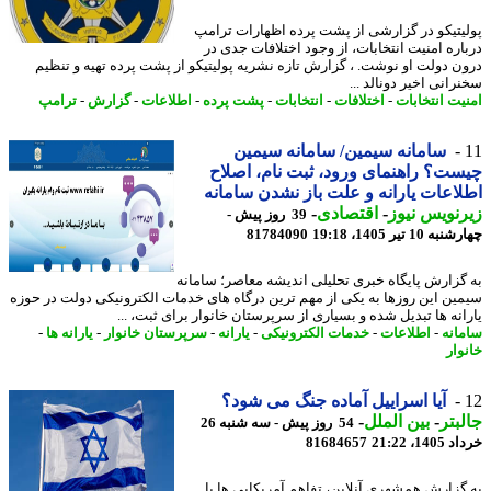
یتیکو در گزارشی از پشت پرده اظهارات ترامپ
اره امنیت انتخابات، از وجود اختلافات جدی در
ن دولت او نوشت. ، گزارش تازه نشریه پولیتیکو از پشت پرده تهیه و تنظیم
انی اخیر دونالد ...
یت انتخابات
-
اختلافات
-
انتخابات
-
پشت پرده
-
اطلاعات
-
گزارش
-
ترامپ
سامانه سیمین/ سامانه سیمین
ت؟ راهنمای ورود، ثبت نام، اصلاح
اعات یارانه و علت باز نشدن سامانه
نویس نیوز
-
اقتصادی
-
39 روز پیش -
10 تیر 1405، 19:18
81784090
گزارش پایگاه خبری تحلیلی اندیشه معاصر؛ سامانه
ین این روزها به یکی از مهم ترین درگاه های خدمات الکترونیکی دولت در حوزه
انه ها تبدیل شده و بسیاری از سرپرستان خانوار برای ثبت، ...
انه
-
اطلاعات
-
خدمات الکترونیکی
-
یارانه
-
سرپرستان خانوار
-
یارانه ها
-
وار
آیا اسراییل آماده جنگ می شود؟
بتر
-
بین الملل
-
54 روز پیش - سه شنبه 26
14، 21:22
81684657
گزارش همشهری آنلاین، تفاهم آمریکایی ها با