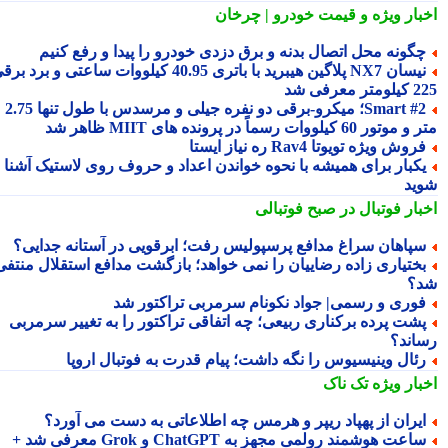
بار ویژه
و قیمت خودرو | چرخان
گونه محل اتصال بدنه و برق دزدی خودرو را پیدا و رفع کنیم
نیسان NX7 پلاگین هیبرید با باتری 40.95 کیلووات ساعتی و برد برقی
 معرفی شد
Smart #2؛ میکرو-برقی دو نفره جیلی و مرسدس با طول تنها 2.75
ور 60 کیلووات رسماً در پرونده های MIIT ظاهر شد
روش ویژه تویوتا Rav4 ره نیاز ایستا
کبار برای همیشه با نحوه خواندن اعداد و حروف روی لاستیک آشنا
ید
بار فوتبال در صبح فوتبالی
پاهان سراغ مدافع پرسپولیس رفت؛ ابرقویی در آستانه جدایی؟
ختیاری زاده رضاییان را نمی خواهد؛ بازگشت مدافع استقلال منتفی
؟
وری و رسمی| جواد نکونام سرمربی تراکتور شد
شت پرده برکناری ربیعی؛ چه اتفاقی تراکتور را به تغییر سرمربی
اند؟
ئال وینیسیوس را نگه داشت؛ پیام قدرت به فوتبال اروپا
بار ویژه
تک ناک
یران از پهپاد ریپر و هرمس چه اطلاعاتی به دست می آورد؟
ساعت هوشمند رولمی مجهز به ChatGPT و Grok معرفی شد +