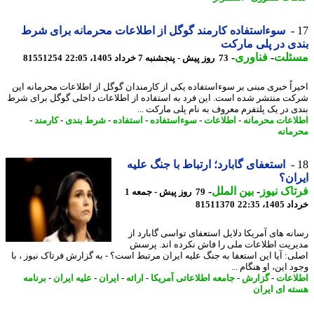
سوءاستفاده کارمند گوگل از اطلاعات محرمانه برای شرط
ی در پلی مارکت
ئلت
-
فناوری
-
73 روز پیش - پنجشنبه 7 خرداد 1405، 22:05
81551254
راً خبری مبنی بر سوءاستفاده یکی از کارمندان گوگل از اطلاعات محرمانه این
ت منتشر شده است. این فرد به استفاده از اطلاعات داخلی گوگل برای شرط
ی در یک پلتفرم معروف به نام پلی مارکت ...
اعات محرمانه
-
اطلاعات
-
سوءاستفاده
-
استفاده
-
شرط بندی
-
کارمند
-
مانه
استعفای گابارد؛ ارتباط با جنگ علیه
ان؟
اک نیوز
-
بین الملل
-
79 روز پیش - جمعه 1
14، 22:35
81511370
نه های آمریکا دلایل استعفای تواسی گابارد از
ریت اطلاعات ملی را فاش نکرده اند. پرسش
ی: آیا این استعفا به جنگ علیه ایران مرتبط است؟ - به گزارش فرتاک نیوز ، با
 این، او هنگام ...
اعات
-
گزارش
-
جامعه اطلاعاتی آمریکا
-
ارائه
-
ایران
-
علیه ایران
-
برنامه
ه ای ایران