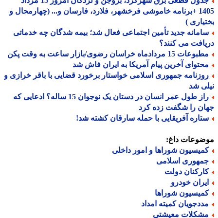
جدول قطعی برق شهرکرد، بروجن و لردگان امروز 15 مرداد
1405 +برنامه خاموشی فرخشهر، فلارد، فارسان و... (چهارمحال و
یاری )
امانه جدید تأمین اجتماعی فعال شد؛ بیمه شدگان چه خدماتی
افت می کنند؟
عات 15 مردادماه خراسان رضوی/بازار ساعت به وقت پکن
حتوای آخرین پیام آمریکا به ایران فاش شد
وزنامه جمهوری اسلامی خواستار برخورد قضایی با باقر خرازی و
ی شد
راز طول عمر انسان در دستان یک نوجوان 15 ساله؟ ادعایی که
ن را شگفت زده کرد
تاره آفریقایی با حمله سارقان کشته شد!
ضوعات داغ:
میسیون شوراها و امور داخلی
مهوری اسلامی
ارکنان دولت
یران خودرو
میسیون شوراها
ددجویان کمیته امداد
شکلات معیشتی