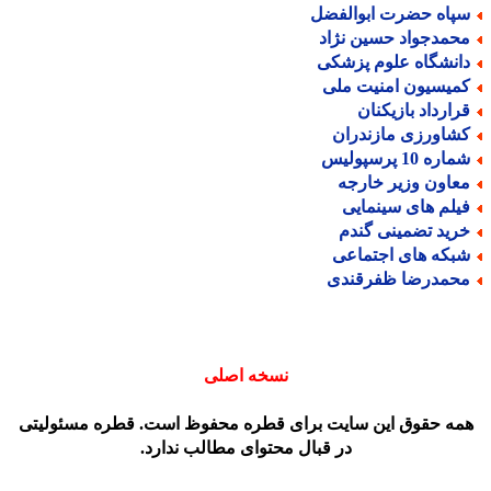
پاه حضرت ابوالفضل
حمدجواد حسین نژاد
انشگاه علوم پزشکی
میسیون امنیت ملی
رارداد بازیکنان
شاورزی مازندران
اره 10 پرسپولیس
عاون وزیر خارجه
یلم های سینمایی
رید تضمینی گندم
بکه های اجتماعی
حمدرضا ظفرقندی
نسخه اصلی
مه حقوق این سایت برای قطره محفوظ است. قطره مسئولیتی
در قبال محتوای مطالب ندارد.