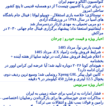
وانسیون آکتائو و سهم ایران
ریای خزر یا کاسپین چیست؟ از دو همسایه قدیمی تا پنج کشور
حلی امروز
وستالژی؛ خلاصه بازی استقلال - جوبیلو ایواتا | فینال جام باشگاه
سیا در سال ۱۳۷۸ در ورزشگاه آزادی
و مربی تحمیلی به مهدی تارتار دردسرساز شد
اینفانتینو استعفا نداد؛ پیشنهاد برگزاری فینال جام جهانی ۲۰۳۰ در
اکش
بار ویژه
و قیمت خودرو | چرخان
یمت پارس نوآ، مرداد 1405
رایط فروش وانت زامیاد EX، مرداد 1405
علام شرایط فروش مشارکت در تولید سایپا از هفته آینده +
شنامه
هیوندای کونا ۲۰۲۶ دوباره تأیید شد؛ آیا عرضه این کراس اوور در
ان ادامه دارد؟
کابین غول پیکر Xpeng G9L رونمایی شد؛ وسیع ترین ردیف دوم،
ری و شارژ 450 کیلومتر در ۹ دقیقه
بار ویژه
سرنویس
شار امارات به ترامپ برای حمله زمینی به ایران
ذاکرات جدی خوزستانی ها برای بازگرداندن رضاییان/ اختصاصی -
مین و فولاد: بمب نقل و انتقالات می ترکد؟