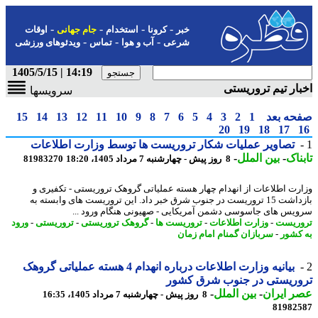
-
-
-
-
خبر
کرونا
استخدام
جام جهانی
اوقات
-
-
-
شرعی
آب و هوا
تماس
ویدئوهای ورزشی
14:19 | 1405/5/15
ار تیم تروریستی
سرویسها
حه بعد
1
2
3
4
5
6
7
8
9
10
11
12
13
14
15
20
19
18
17
تصاویر عملیات شکار تروریست ها توسط وزارت اطلاعات
ناک
-
بین الملل
-
8 روز پیش - چهارشنبه 7 مرداد 1405، 18:20
81983270
رت اطلاعات از انهدام چهار هسته عملیاتی گروهک تروریستی - تکفیری و
بازداشت 15 تروریست در جنوب شرق خبر داد. این تروریست های وابسته به
یس های جاسوسی دشمن آمریکایی - صهیونی هنگام ورود ...
ریست
-
وزارت اطلاعات
-
تروریست ها
-
گروهک تروریستی
-
تروریستی
-
ورود
کشور
-
سربازان گمنام امام زمان
بیانیه وزارت اطلاعات درباره انهدام 4 هسته عملیاتی گروهک
وریستی در جنوب شرق کشور
 ایران
-
بین الملل
-
8 روز پیش - چهارشنبه 7 مرداد 1405، 16:35
81982