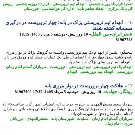
ید قرارداد روزبه چشمی
-
انهدام تیم تروریستی
-
قرارداد روزبه چشمی
-
رییس
بانک مرکزی
-
انعقاد تفاهم نامه
-
اداره کل هواشناسی
-
خوزستان
انهدام تیم تروریستی پژاک در بانه؛ چهار تروریست در درگیری
حانه کشته شدند
 ایران
-
بین الملل
-
10 روز پیش - دوشنبه 5 مرداد 1405، 18:15
81967
گوی پلیس از انهدام یک تیم تروریستی وابسته به گروهک پژاک در نوار مرزی
ه و کشته شدن چهار نفر از اعضای آن طی یک عملیات مشترک و موفق خبر داد.
هدام تیم تروریستی پژاک در بانه؛ چهار ...
دام یک تیم تروریستی
-
تیم تروریستی
-
تروریست
-
سربازان گمنام امام زمان
-
ریستی
-
انهدام تیم تروریستی
-
انهدام
هلاکت چهار تروریست در نوار مرزی بانه
گار
-
حوادث
-
10 روز پیش - دوشنبه 5 مرداد 1405، 17:37
81967500
سردار سعید منتظرالمهدی در تشریح جزییات این عملیات اظهار کرد: ساعت 20:45
 چهارم مردادماه، مرزبانان هنگ مرزی با همکاری اطلاعاتی و عملیاتی سربازان
ام امام زمان (عج) در شهرستان بانه ...
ازان گمنام امام زمان
-
عملیات
-
شهرستان بانه
-
منتظرالمهدی
-
مرزبانان
-
ی
-
امام زمان