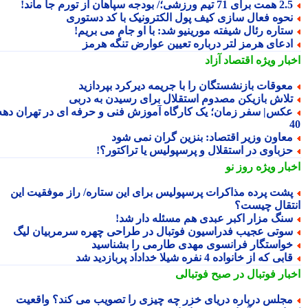
ت برای 71 تیم ورزشی؛/ بودجه سپاهان از تورم جا ماند!
حوه فعال سازی کیف پول الکترونیک با کد دستوری
تاره رئال شیفته مورینیو شد: با او جام می بریم!
دعای هرمز لتر درباره تعیین عوارض تنگه هرمز
بار ویژه
اقتصاد آزاد
عوقات بازنشستگان را با جریمه دیرکرد بپردازید
لاش بازیکن مصدوم استقلال برای رسیدن به دربی
کس| سفر زمان؛ یک کارگاه آموزش فنی و حرفه ای در تهران دهه
عاون وزیر اقتصاد: بنزین گران نمی شود
زباوی در استقلال و پرسپولیس یا تراکتور؟!
بار ویژه
روز نو
شت پرده مذاکرات پرسپولیس برای این ستاره/ راز موفقیت این
تقال چیست؟
نگ مزار اکبر عبدی هم مسئله دار شد!
وتی عجیب فدراسیون فوتبال در طراحی چهره سرمربیان لیگ
واستگار فرانسوی مهدی طارمی را بشناسید
ابی که از خانواده 4 نفره شیلا خداداد پربازدید شد
بار فوتبال در صبح فوتبالی
جلس درباره دریای خزر چه چیزی را تصویب می کند؟ واقعیت