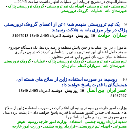
ظرالمهدی در تشریح جزییات این عملیات اظهار داشت: ساعت 20/45 ...
ریستی
-
تیم تروریستی
-
انهدام یک تیم تروریستی
-
گروهک تروریستی پژاک
-
ستان بانه
-
عملیات
-
گروهک تروریستی
یک تیم تروریستی منهدم شد/ 4 تن از اعضای گروهک تروریستی
ک در نوار مرزی بانه به هلاکت رسیدند
اران
-
حوادث
-
10 روز پیش - دوشنبه 5 مرداد 1405، 18:40
81967913
وران در این عملیات و حین پایش منطقه و رصد ترددها، یک دستگاه خودروی
د حامل اعضای این تیم تروریستی را شناسایی کردند که در پی درگیری
حانه میان مرزبانان غیور و این عناصر متجاوز، ...
ریستی
-
تیم تروریستی
-
گروهک تروریستی پژاک
-
عملیات
-
گروهک تروریستی
رستان بانه
-
سربازان گمنام امام زمان
روسیه: در صورت استفاده ژاپن از سلاح های هسته ای،
ایگان با قدرت پاسخ خواهند داد
 ایران
-
بین الملل
-
10 روز پیش - دوشنبه 5 مرداد 1405، 18:40
81967
رت امور خارجه روسیه در بیانیه ای اعلام کرد، در صورت استفاده ژاپن از سلاح
های هسته ای، چندین کشور همسایه با قدرت پاسخ خواهند داد. - 2 پشت پرده مدل
 معروف ستاره تیم ملی اسپانیا؛ چرا ...
ید قرارداد روزبه چشمی
-
استفاده
-
وزارت امور خارجه روسیه
-
هوش
نوعی
-
انهدام تیم تروریستی
-
قرارداد روزبه چشمی
-
وزارت امور خارجه