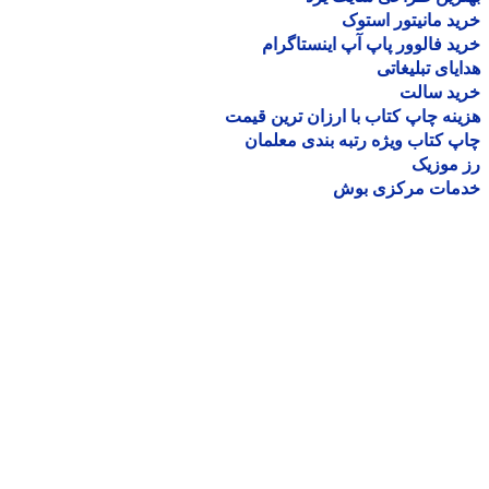
د مانیتور استوک
د فالوور پاپ آپ اینستاگرام
یای تبلیغاتی
ید سالت
نه چاپ کتاب با ارزان ترین قیمت
 کتاب ویژه رتبه بندی معلمان
موزیک
مات مرکزی بوش