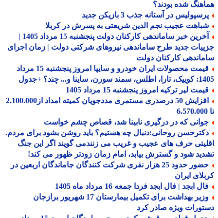
هنگ شده بودند؟
سپولیس در آستانه جذب 3 بازیکن جدید
باهت عجیب نجم الدین شریعتی به پسرش در کربلا
آخرین خبر ساماندهی کارکنان دولت پنجشنبه 15 مرداد 1405 |
یات جدید طرح ساماندهی نیروهای شرکتی دولت | زمان اجرای
اندهی کارکنان دولت
قیمت محصولات ایران خودرو و سایپا امروز پنجشنبه 15 مرداد
 سورن، ساینا و... چند؟ +جدول
مت لیر ترکیه امروز پنجشنبه 15 مرداد 1405
افزایش 50 درصدری مستمری مددجویان کمیته امداد از2.100.000
وانی که در درگیری نابینا شد، قصاص چشم خواست
کترحسن روحانی:دنبال چه هستیم؟ باید روشن بشود برای مردم.
یتی حرف های عجیب و غریب می زنندمی گویند اگر این جنگ
ید شود و گسترش بیابد، امام زمان زودتر ظهور می کند!
حضور حدود 25 هزار نفری شرکت کنندگان جاماندگان اربعین در
لای ایران
ل ابجد | فال ابجد فردا جمعه 16 مرداد ماه 1405
وزیر بهداشت برای تکمیل بیمارستان 17 شهریور برازجان
ورات ویژه صادر کرد