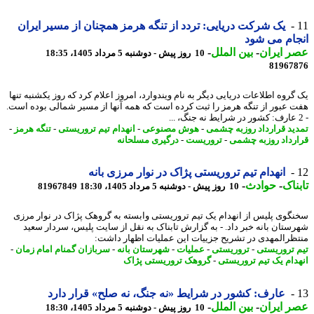
یک شرکت دریایی: تردد از تنگه هرمز همچنان از مسیر ایران
ام می شود
 ایران
-
بین الملل
-
10 روز پیش - دوشنبه 5 مرداد 1405، 18:35
81967
گروه اطلاعات دریایی دیگر به نام ویندوارد، امروز اعلام کرد که روز یکشنبه تنها
 عبور از تنگه هرمز را ثبت کرده است که همه آنها از مسیر شمالی بوده است.
ید قرارداد روزبه چشمی
-
هوش مصنوعی
-
انهدام تیم تروریستی
-
تنگه هرمز
-
رداد روزبه چشمی
-
تروریست
-
درگیری مسلحانه
انهدام تیم تروریستی پژاک در نوار مرزی بانه
ناک
-
حوادث
-
10 روز پیش - دوشنبه 5 مرداد 1405، 18:30
81967849
گوی پلیس از انهدام یک تیم تروریستی وابسته به گروهک پژاک در نوار مرزی
ستان بانه خبر داد. - به گزارش تابناک به نقل از سایت پلیس، سردار سعید
ظرالمهدی در تشریح جزییات این عملیات اظهار داشت:
 تروریستی
-
تروریستی
-
عملیات
-
شهرستان بانه
-
سربازان گمنام امام زمان
-
دام یک تیم تروریستی
-
گروهک تروریستی پژاک
عارف: کشور در شرایط «نه جنگ، نه صلح» قرار دارد
 ایران
-
بین الملل
-
10 روز پیش - دوشنبه 5 مرداد 1405، 18:30