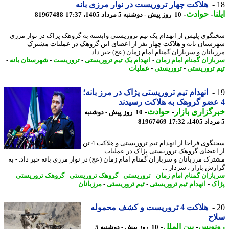
هلاکت چهار تروریست در نوار مرزی بانه
ا
-
حوادث
-
10 روز پیش - دوشنبه 5 مرداد 1405، 17:37
81967488
گوی پلیس از انهدام یک تیم تروریستی وابسته به گروهک پژاک در نوار مرزی
ستان بانه و هلاکت چهار نفر از اعضای این گروهک در عملیات مشترک
انان و سربازان گمنام امام زمان (عج) خبر داد. ...
ازان گمنام امام زمان
-
انهدام یک تیم تروریستی
-
تروریست
-
شهرستان بانه
-
 تروریستی
-
تروریستی
-
عملیات
انهدام تیم تروریستی پژاک در مرز بانه؛
گزاری بازار
-
حوادث
-
10 روز پیش - دوشنبه
81967469
سخنگوی فراجا از انهدام تیم تروریستی و هلاکت 4 تن
اعضای گروهک تروریستی پژاک در عملیات
رک مرزبانان و سربازان گمنام امام زمان (عج) در نوار مرزی بانه خبر داد. - به
ش بازار ، سردار ...
ازان گمنام امام زمان
-
تروریستی
-
گروهک تروریستی
-
گروهک تروریستی
ک
-
انهدام تیم تروریستی
-
تیم تروریستی
-
مرزبانان
هلاکت 4 تروریست و کشف محموله
اح
نویس
-
بین الملل
-
10 روز پیش - دوشنبه 5