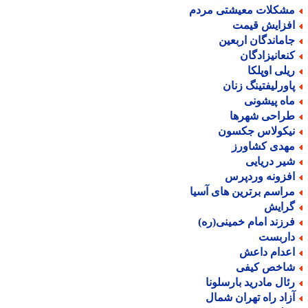
شکلات معیشتی مردم
فزایش قیمت
اماندگان اربعین
نعانیزادگان
یلی اوپلکا
اورلیفتینگ زنان
اه پیشونی
راحی شهرها
یکولاس جکسون
هدی کشاورز
یر دریایی
فزونه وردپرس
راسم برترین های آسیا
رایش
رزند امام خمینی(ره)
اربست
عدام داعش
اخص کیفی
ئال مادرید بارسلونا
زاد راه تهران شمال