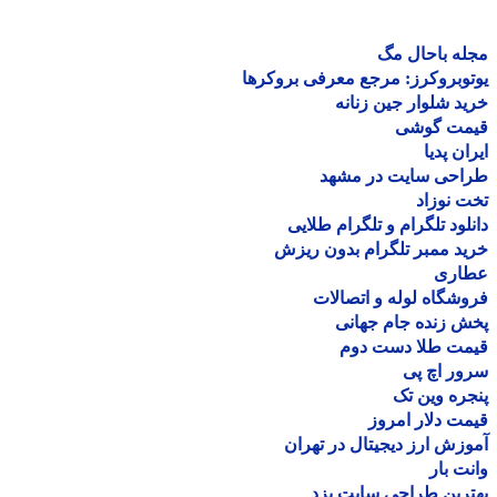
ه باحال مگ
وبروکرز: مرجع معرفی بروکرها
د شلوار جین زنانه
مت گوشی
ان پدیا
احی سایت در مشهد
 نوزاد
لود تلگرام و تلگرام طلایی
د ممبر تلگرام بدون ریزش
اری
شگاه لوله و اتصالات
 زنده جام جهانی
مت طلا دست دوم
ر اچ پی
ره وین تک
ت دلار امروز
زش ارز دیجیتال در تهران
ت بار
رین طراحی سایت یزد