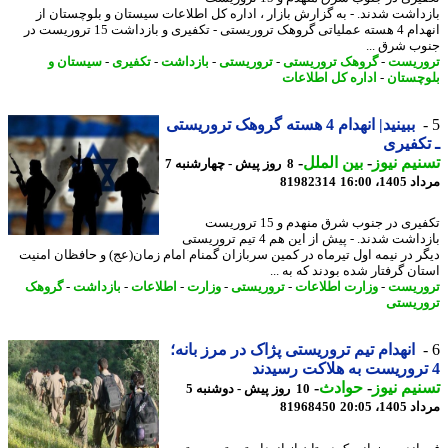
داشت شدند. - به گزارش بازار ، اداره کل اطلاعات سیستان و بلوچستان از
انهدام 4 هسته عملیاتی گروهک تروریستی - تکفیری و بازداشت 15 تروریست در
ب شرق ...
ریست
-
گروهک تروریستی
-
تروریستی
-
بازداشت
-
تکفیری
-
سیستان و
چستان
-
اداره کل اطلاعات
ببینید| انهدام 4 هسته گروهک تروریستی
کفیری
یم نیوز
-
بین الملل
-
8 روز پیش - چهارشنبه 7
1، 16:00
81982314
تکفیری در جنوب شرق منهدم و 15 تروریست
بازداشت شدند. - پیش از این هم 4 تیم تروریستی
ر در نیمه اول تیرماه در کمین سربازان گمنام امام زمان(عج) و حافظان امنیت
ن گرفتار شده بودند که به ...
ریست
-
وزارت اطلاعات
-
تروریستی
-
وزارت
-
اطلاعات
-
بازداشت
-
گروهک
ریستی
انهدام تیم تروریستی پژاک در مرز بانه؛
یم نیوز
-
حوادث
-
10 روز پیش - دوشنبه 5
1، 20:05
81968450