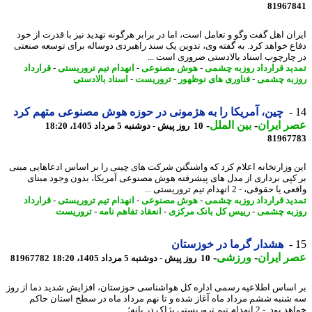
81967
ان اهل گفت وگو و تعامل است، اما در برابر هرگونه تهدید نیز با قدرت از خود
ع خواهد کرد. به گفته وی، تدوین یک سند راهبردی دوساله برای توسعه صنعتی
چارچوب اسناد بالادستی ضروری است ...
ید قرارداد روزبه چشمی
-
هوش مصنوعی
-
انهدام تیم تروریستی
-
قرارداد
به چشمی
-
فناوری های نوظهور
-
تروریست
-
اسناد بالادستی
چین، آمریکا را به هژمونی در حوزه هوش مصنوعی متهم کرد
 ایران
-
بین الملل
-
10 روز پیش - دوشنبه 5 مرداد 1405، 18:20
81967
 وزارتخانه اعلام کرد که واشنگتن شرکت های چینی را بر اساس ادعاهایی مبنی
کپی برداری از مدل های پیشرفته هوش مصنوعی آمریکا، بدون وجود مبنای
ا حقوقی، - 2 انهدام تیم تروریستی ...
ید قرارداد روزبه چشمی
-
هوش مصنوعی
-
انهدام تیم تروریستی
-
قرارداد
به چشمی
-
رییس کل بانک مرکزی
-
انعقاد تفاهم نامه
-
تروریست
هشدار گرما در خوزستان
 ایران
-
ورزشی
-
10 روز پیش - دوشنبه 5 مرداد 1405، 18:20
81967782
اساس اطلاعیه رسمی اداره کل هواشناسی خوزستان، افزایش شدید دما از روز
شنبه ششم مرداد ماه آغاز شده و تا نهم مرداد ماه در سطح استان حاکم
2 انهدام تیم تروریستی پژاک در بانه؛ ...