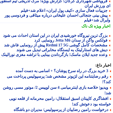
روپاشی شهرداری گرگان: گزارش ویژه: مرگ تدریجی تیم اسطوره
 ورزش ایران
زییات فعال سازی «کیف پول ایران» اعلام شد+فیلم
یش بینی جنجالی احسان علیخانی درباره میثاقی و فردوسی پور
یرال شد+فیلم
بار ویژه
تک ناک
زرگ ترین نیروگاه خورشیدی ایران در این استان احداث می شود
ولکس واگن از سدان Jetta M6 رونمایی کرد
شخصات کامل گوشی Redmi 17 5G پیش از رونمایی فاش شد
یش های استارلینک به ایستگاه مخابراتی تبدیل می شوند
عده جدید ایلان ماسک؛ بازگرداندن بینایی با تراشه مغزی نورالینک
ار داغ:
 اسامی به دست آمده
قم رضایتنامه این لژیونر مشخص شد؛ پرسپولیس پرداخت می
؟!
ویدیو| خلاصه بازی اینترمیامی 4 سن لوییس 2/ موتور مسی روشن
!
فشاگری کاپیتان اسبق استقلال: رامین محرمانه از قلعه نویی
سته بود دعوتش کند!
رخواست رامین رضاییان از پرسپولیس/ مدیران دو باشگاه