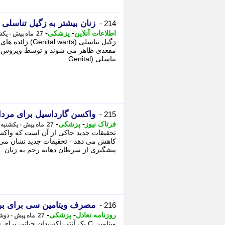
زنان بیشتر به زگیل تناسلی 
214 -
-
-
اطلاعات آنلاین
پزشکی
27 ماه پیش - یکشنبه 6 خرداد 1403، 16:23
​​​​​​​زگیل تناسلی
تناسلی (Genital ...
واکسن گارداسیل برای مرد
215 -
-
-
فرتاک نیوز
پزشکی
27 ماه پیش - یکشنبه 6 خرداد 1403، 14:36
تحقیقات جدید حاکی از آن است که واکسن
کاهش می دهد - تحقیقات جدید نشان می 
پیشگیری از سرطان دهانه رحم به زنان ..
مصرف ویتامین سی برای برای درمان V
216 -
-
-
روزنامه تعادل
پزشکی
27 ماه پیش - دوشنبه 31 اردیبهشت 1403، 19:58
ویتامین C یک آنتی اکسیدان حیا