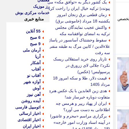
معلمان
یک کشور دیگر به «توافق مکه» می
رز موزیک
پیوندد| ترکیه خیال ایران را راحت کرد
خدمات مرکزی بوش
زمان قطعی برق زنجان امروز
 متخصص
منابع خبری
یکشنبه 18 مرداد (خاموشی برق)
واکنش عجیب نمایندگان مجلس
55 آنلاین
ترکیه به امضای توافقنامه مکه
6 صبح
سقوط وحشتناک آسانسور در پاساژ
9 صبح
علاءالدین / کابین مرگ به طبقه منفی
آرمان ملی
سه رفت
آریا
تارتار روی خرید استقلالی ریسک
آشکار
نکرد؛/ جلالی لای زرورق در
آفتاب
پرسپولیس! (عکس)
آفتاب نو
قیمت دلار، طلا و سکه امروز 18
آوازه شهر
مرداد 1405
آوش
هدی زین العابدین با یک عکس هنری
آهن نیوز
متفاوت دوباره خبرساز شد!
آینده روشن
ایران از پهپاد ریپر و هرمس چه
اتومبیل فارسی
اطلاعاتی به دست می آورد؟
اخبار ارسالی
برگزاری مراسم «محرم و عاشورا
اخبار اقتصادی
در آیینه اسناد وزارت امور خارجه»
اخبار ایران
(18 مرداد 1405) + فیلم