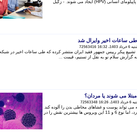
مقعدی ظاهر می شوند و توسط ویروس پاپیلومای انسانی (HPV) ایجاد می شوند. - ​​​​​​​زگیل
طی ساعات اخیر وایرال شد
72563416
م تشییع پیکر رییس جمهور فقید ایران منتشر کرده که طی ساعات اخیر در شبکه
ه گزارش سلام نو به نقل از تسنیم، قیمت ...
مبتلا می شوند یا مردان؟
72563348
می تواند پوست و غشاهای مخاطی بدن را آلوده کند.
بیش از 100 نوع مختلف از HPV وجود دارد، اما نوع 6 و 11 این ویروس ها بیشترین نقش را در