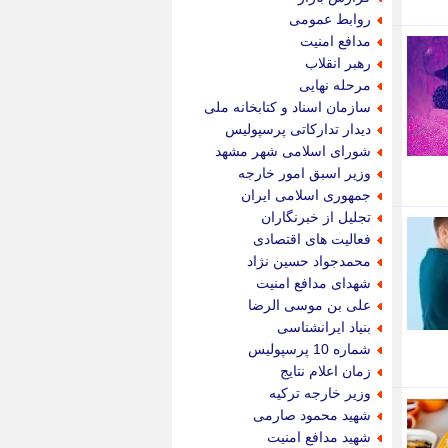
پویه آنلاین
روابط عمومی
پیام نفت
مدافع امنیت
تابناک
رهبر انقلاب
تازه نیوز
مرحله نهایی
تبیان
سازمان اسناد و کتابخانه ملی
تجارت نیوز
دیدار تدارکاتی پرسپولیس
تحریریه
شورای اسلامی شهر مشهد
ترابر نیوز
وزیر اسبق امور خارجه
ترفندباز
جمهوری اسلامی ایران
تریبون اقتصاد
تجلیل از خبرنگاران
تسنیم نیوز
فعالیت های اقتصادی
تک ناک
محمدجواد حسین نژاد
تکراتو
شهدای مدافع امنیت
توریسم آنلاین
علی بن موسی الرضا
تولید نیوز
بنیاد ایرانشناسی
تیتر فوری
شماره 10 پرسپولیس
تیکنا
زمان اعلام نتایج
جاب ویژن
وزیر خارجه ترکیه
جار نیوز
شهید محمود صارمی
جالبتر
شهید مدافع امنیت