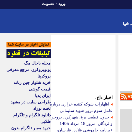
-
ورود
عضویت
تانها
مجله باحال مگ
یوتوبروکرز: مرجع معرفی
بروکرها
خرید شلوار جین زنانه
قیمت گوشی
ایران پدیا
اخبار داغ:
طراحی سایت در مشهد
اظهارات شوکه کننده خرازی درباره
تخت نوزاد
عامل سوم ترور شهید سلیمانی
دانلود تلگرام و تلگرام
جدول قطعی برق شهرکرد، بروجن
طلایی
و لردگان امروز 18 مرداد 1405
خرید ممبر تلگرام بدون
+برنامه خاموشی فلارد، فارسان،