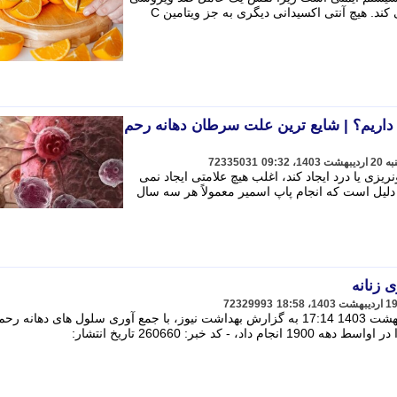
با عملکردهای ایمنی خاص خود را ایفا می کند. هیچ آنتی اکسیدانی دیگری به جز ویتامین C
داریم؟ | شایع ترین علت سرطان دهانه رحم
72335031
ی یا درد ایجاد کند، اغلب هیچ علامتی ایجاد نمی
دلیل است که انجام پاپ اسمیر معمولاً هر سه سال
 زنانه
72329993
260660 تاریخ انتشار: چهارشنبه 19 اردیبهشت 1403 17:14 به گزارش بهداشت نیوز، با جمع آوری سلول های دهانه 
د خبر: 260660 تاریخ انتشار: