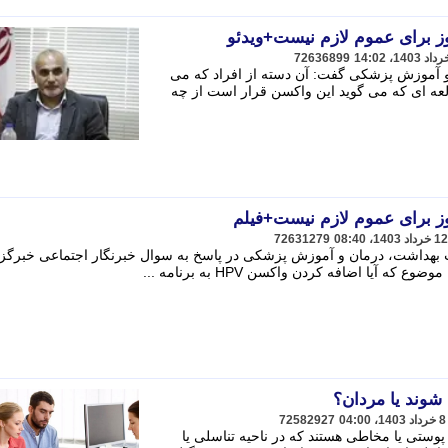
ز برای عموم لازم نیست+ویدئو
72636899
 آموزش پزشکی گفت: آن دسته از افراد که می
عه ای که می گوید این واکسن قرار است از چه
ز برای عموم لازم نیست+فیلم
72631279
هداشت، درمان و آموزش پزشکی در پاسخ به سوال خبرنگار اجتماعی خبرگز
 آیا اضافه کردن واکسن HPV به برنامه ...
72582927
 (Genital warts) زائده های پوستی یا مخاطی هستند که در ناحیه تناسلی یا