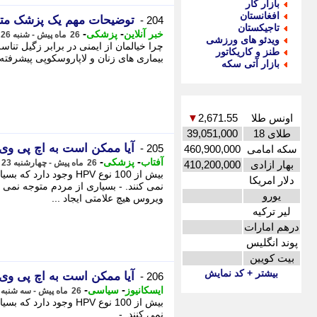
بازار کار
افغانستان
توضیحات مهم یک پزشک مت
204 -
تاجیکستان
-
-
خبر آنلاین
پزشکی
26 ماه پیش - شنبه 26 خرداد 1403، 06:00
ویدئو های ورزشی
چرا خیالمان از ایمنی در برابر زگیل تن
طنز و کاریکاتور
بیماری های زنان و لاپاروسکوپی پیشرفته با
بازار آتی سکه
اونس طلا
2,671.55
▼
طلای 18
39,051,000
آیا ممکن است به اچ پی وی م
205 -
سکه امامی
460,900,000
-
-
آفتاب
پزشکی
26 ماه پیش - چهارشنبه 23 خرداد 1403، 08:45
بهار ازادی
410,200,000
بیش از 100 نوع HPV وجود
دلار امریکا
یورو
ویروس هیچ علامتی ایجاد ...
لیر ترکیه
درهم امارات
پوند انگلیس
بیت کویین
بیشتر + کد نمایش
آیا ممکن است به اچ پی وی م
206 -
-
-
ایسکانیوز
سیاسی
26 ماه پیش - سه شنبه 22 خرداد 1403، 23:00
بیش از 100 نوع HPV وجود
نمی کنند. -