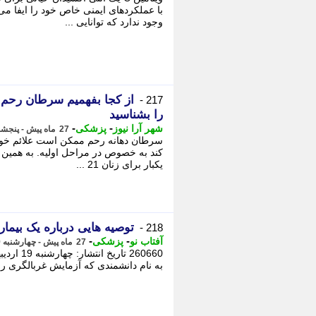
وجود ندارد که توانایی ...
از کجا بفهمیم سرطان رحم 
217 -
را بشناسید
-
-
شهر آرا نیوز
پزشکی
27 ماه پیش - پنجشنبه 20 اردیبهشت 1403، 09:32
سرطان دهانه رحم ممکن است علائم خونریز
کند به خصوص در مراحل اولیه. به همین 
یکبار برای زنان 21 ...
توصیه هایی درباره یک بیماری
218 -
-
-
آفتاب نو
پزشکی
27 ماه پیش - چهارشنبه 19 اردیبهشت 1403، 18:58
به نام دانشمندی که آزمایش غربالگری را در اواسط دهه 1900 انجام داد، - ک