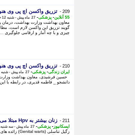
تزریق واکسن اچ پی وی هنو
209 -
-
-
55 آنلاین
پزشکی
27 ماه پیش - شنبه 12 خرداد 1403، 14:02
معاون بهداشت وزارت بهداشت، درمان و
گویند تزریق این واکسن لازم است، مطال
چیزی و با چه آمار و ارقامی جلوگیری ...
تزریق واکسن اچ پی وی هنو
210 -
-
-
ایران زندگی
پزشکی
27 ماه پیش - شنبه 12 خرداد 1403، 08:40
حسین فرشیدی، معاون بهداشت وزارت ب
دانشجو _ فاطمه قدیری، در رابطه با این موضوع که
زنان بیشتر به Hpv مبتلا می شوند یا مردان؟
211 -
-
-
ایسکانیوز
پزشکی
27 ماه پیش - سه شنبه 8 خرداد 1403، 04:00
​​​​​​​زگیل تناسلی