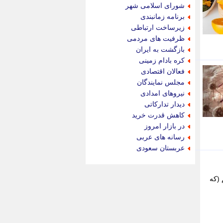
جام جم
شورای اسلامی شهر
جدید پرس
برنامه زمانبندی
جماران
زیرساخت ارتباطی
جوان ایرانی
ظرفیت های مردمی
جهان مانا
بازگشت به ایران
جهان نگر
کره بادام زمینی
جهان نیوز
فعالان اقتصادی
چطور
مجلس نمایندگان
چمپیونات
نیروهای امدادی
چمدون
دیدار تدارکاتی
چه خبر
کاهش قدرت خرید
حادثه 24
در بازار امروز
حرف تو
رسانه های عربی
حوادث پلاس
عربستان سعودی
حوزه نیوز
خبر آنلاین
خبر جنوب
رحم (که
خبر سیاسی
خبر گردون
خبر ورزشی
خبرجو