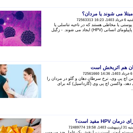
مبتلا می شوند یا مردان؟
72563313
 (Genital warts) زائده های پوستی یا مخاطی هستند که در ناحیه تناسلی یا
مقعدی ظاهر می شوند و توسط ویروس پاپیلومای انسانی (HPV) ایجاد می شوند. - ​​​​​​​زگیل
ان هم اثربخش است
72561660
 اچ پی وی، نرخ سرطان دهان و گلو در مردان را
دهد، واکسن اچ پی وی (گارداسیل) که برای
.
HP مفید است؟
72489774
تی برای سیستم ایمنی است زیرا نقش یک عامل ضد ویروسی