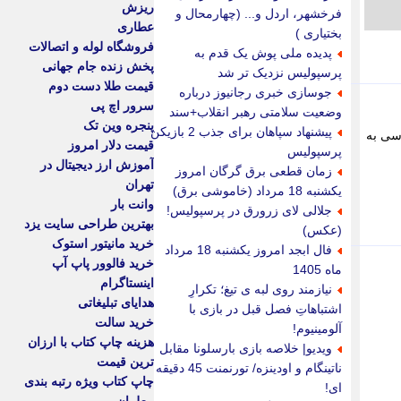
ریزش
فرخشهر، اردل و... (چهارمحال و
عطاری
بختیاری )
فروشگاه لوله و اتصالات
پدیده ملی پوش یک قدم به
پخش زنده جام جهانی
پرسپولیس نزدیک تر شد
قیمت طلا دست دوم
جوسازی خبری رجانیوز درباره
سرور اچ پی
وضعیت سلامتی رهبر انقلاب+سند
پنجره وین تک
پیشنهاد سپاهان برای جذب 2 بازیکن
سی به
قیمت دلار امروز
پرسپولیس
آموزش ارز دیجیتال در
زمان قطعی برق گرگان امروز
تهران
یکشنبه 18 مرداد (خاموشی برق)
وانت بار
جلالی لای زرورق در پرسپولیس!
بهترین طراحی سایت یزد
(عکس)
خرید مانیتور استوک
فال ابجد امروز یکشنبه 18 مرداد
خرید فالوور پاپ آپ
ماه 1405
اینستاگرام
نیازمند روی لبه ی تیغ؛ تکرارِ
هدایای تبلیغاتی
اشتباهاتِ فصل قبل در بازی با
خرید سالت
آلومینیوم!
هزینه چاپ کتاب با ارزان
ویدیو| خلاصه بازی بارسلونا مقابل
ترین قیمت
ناتینگام و اودینزه/ تورنمنت 45 دقیقه
چاپ کتاب ویژه رتبه بندی
ای!