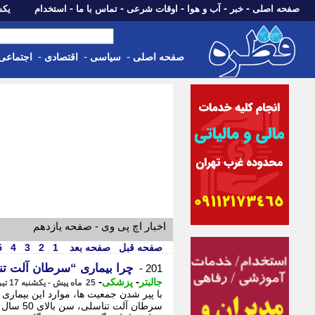
-
-
-
-
-
صفحه اصلی
خبر
آب و هوا
اوقات شرعی
تماس با ما
استخدام
یکشنبه، 18 مرد
-
-
-
صفحه اصلی
سیاسی
اقتصادی
اجتماعی
اخبار اچ پی وی - صفحه یازدهم
صفحه قبل
صفحه بعد
1
2
3
4
5
چرا بیماری “سرطان آلت ت
201 -
-
-
جالبتر
پزشکی
25 ماه پیش - یکشنبه 17 تیر 1403، 17:39
با پیر شدن جمعیت ها، موارد این بیماری
سرطان آل