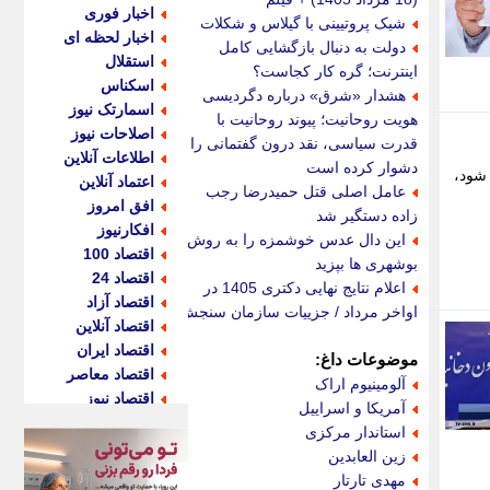
اخبار فوری
شیک پروتیینی با گیلاس و شکلات
اخبار لحظه ای
دولت به دنبال بازگشایی کامل
استقلال
اینترنت؛ گره کار کجاست؟
اسکناس
هشدار «شرق» درباره دگردیسی
اسمارتک نیوز
هویت روحانیت؛ پیوند روحانیت با
اصلاحات نیوز
قدرت سیاسی، نقد درون گفتمانی را
اطلاعات آنلاین
دشوار کرده است
 شود،
اعتماد آنلاین
عامل اصلی قتل حمیدرضا رجب
افق امروز
زاده دستگیر شد
افکارنیوز
این دال عدس خوشمزه را به روش
اقتصاد 100
بوشهری ها بپزید
اقتصاد 24
اعلام نتایج نهایی دکتری 1405 در
اقتصاد آزاد
اواخر مرداد / جزییات سازمان سنجش
اقتصاد آنلاین
اقتصاد ایران
موضوعات داغ:
اقتصاد معاصر
آلومینیوم اراک
اقتصاد نیوز
آمریکا و اسراییل
اکو ایران
استاندار مرکزی
اکوفارس
زین العابدین
اکونگار
مهدی تارتار