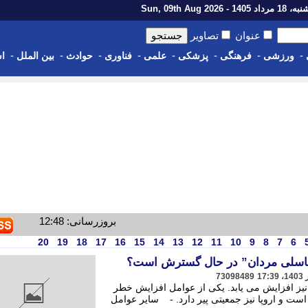
اد 1405 - Sun, 09th Aug 2026
عنوان
تصاویر
-
-
-
-
-
-
-
-
ورزشی
فرهنگی
پزشکی
علمی
فناوری
حوادث
بین الملل
اس
بروزرسانی: 12:48
20
19
18
17
16
15
14
13
12
11
10
9
8
7
6
ناسلی مردان” در حال گسترش است؟
73098489
 نیز افزایش می یابد. یکی از عوامل افزایش خطر
ت تناسلی، سن بالای 50 سال است و اروپا نیز جمعیتی پیر دارد. - سایر عوامل