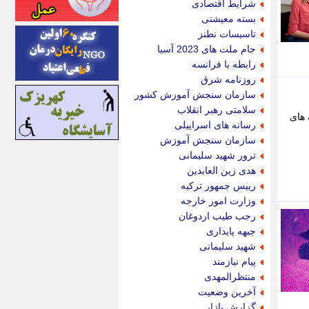
شرایط اقتصادی
اینتیتر
بسته معیشتی
ایونا نیوز
تاسیسات نطنز
بازتاب آنلاین
جام ملت های 2023 آسیا
باشگاه خبرنگاران
رابطه با فرانسه
باغستان نیوز
روزنامه شرق
بامبوک
سازمان سنجش آموزش کشور
ببین و بخون
سلامتی رهبر انقلاب
 های
بدینسان
رسانه های اسراییلی
بنکر
سازمان سنجش آموزش
بیت ران
ترور شهید سلیمانی
پارس فوتبال
هدی زین العابدین
پارسینه
رییس جمهور ترکیه
پارسینه پلاس
وزارت امور خارجه
پاز آنلاین
رجب طیب اردوغان
پاس گل
جبهه پایداری
پانا
شهید سلیمانی
پرتو نیوز
پیام نیازمند
پرسون
منتظرالمهدی
پنجره نیوز
آخرین وضعیت
پویامگ
گزارش بازار