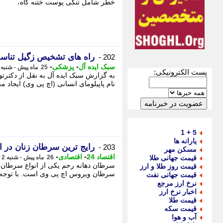
خطر شامل تنگی پوست ختنه گاه،
راه های تشخیص زگیل تنا
202 -
-
-
سبک ایده آل
پزشکی
25 ماه پیش - شنبه 16 تیر 1403، 17:19
پست الکترونیکی:
به گزارش سبک ایده آل به نقل از دکترت
نام پاپیلومای انسانی (اچ پی وی) ایجاد می
5 + 1
یارانه ها
رایج ترین سرطان زنان در ا
203 -
مسکن مهر
-
-
اقتصاد 24
اقتصادی
قیمت جهانی طلا
26 ماه پیش - شنبه 2 تیر 1403، 01:51
سرطان دهانه رحم یکی از انواع سرطان ه
قیمت روز طلا و ارز
سرطان ویروس اچ پی وی است. با توجه 
قیمت جهانی نفت
نرخ ارز مرجع
اخبار نرخ ارز
قیمت طلا
قیمت سکه
آب و هوا