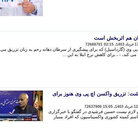
ان هم اثربخش است
72688701
ی وی (گارداسیل) که برای پیشگیری از سرطان دهانه رحم به زنان تزریق می
ی کند، - ، برای کاهش نرخ ابتلا به این ...
ت: تزریق واکسن اچ پی وی هنوز برای
72637906
 لازم نیست حسین فرشیدی در گفتگو با خبرگزاری
 اسم کمیته کشوری واکسیناسیون که افراد بسیار