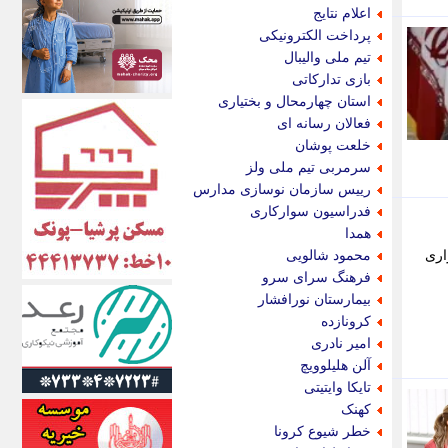
اکونیوز
اعلام نتایج
الف
پرداخت الکترونیکی
انتشار آنلاین
تیم ملی والیبال
اندیشه قرن
بازی تدارکاتی
اندیشه معاصر
استان چهارمحال و بختیاری
اندیشه ها
فعالان رسانه ای
انرژی پرس
خلعت پوشان
ای استخدام
سرمربی تیم ملی ولز
ایتنا
رییس سازمان نوسازی مدارس
ایراف
فدراسیون سوارکاری
ایران آرت
همدا
ایران آنلاین
اری
محمود شالویی
ایران زندگی
فرهنگ سرای سرو
ایران فوری
بیمارستان نورافشار
ایرانی روز
کرونازده
ایرانیتال
امیر نادری
ایرنا
آلن هلیلوویچ
ایسکانیوز
تایکا وایتیتی
ایسنا
کهنک
ایکنا
خطر شیوع کرونا
ایلنا