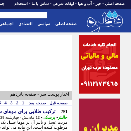
-
-
-
-
-
صفحه اصلی
خبر
آب و هوا
اوقات شرعی
تماس با ما
استخدام
جمعه، 16 مرداد 05
-
-
-
صفحه اصلی
سیاسی
اقتصادی
اجتماعی
اخبار پوست سر - صفحه پانزدهم
صفحه قبل
صفحه بعد
1
2
3
4
5
ترکیب طلایی برای موهای س
281 -
-
-
جالبتر
پزشکی
12 ماه پیش - چهارشنبه 29 مرداد 1404، 10:02
مزیت عسل و تأثیر آن بر موها عسل یک م
مرطوب کننده است. این ماده می تواند به