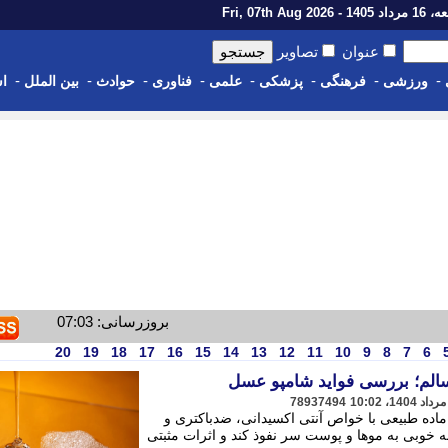
14 - Fri, 07th Aug 2026
عنوان
تصاویر
-
-
-
-
-
-
-
-
ورزشی
فرهنگی
پزشکی
علمی
فناوری
حوادث
بین الملل
اس
بروزرسانی: 07:03
20
19
18
17
16
15
14
13
12
11
10
9
8
7
6
الم؛ بررسی فواید شامپو عسل
78937494
اده طبیعی با خواص آنتی اکسیدانی، ضدباکتری و
 خوبی به موها و پوست سر نفوذ کند و اثرات مثبتی