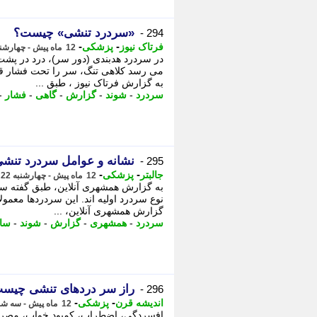
«سردرد تنشی» چیست؟
294 -
-
-
فرتاک نیوز
پزشکی
12 ماه پیش - چهارشنبه 22 مرداد 1404، 02:50
​در سردرد هدبندی (دور سر)، درد در پ
می رسد کلاهی تنگ، سر را تحت فشار قرا
به گزارش فرتاک نیوز ، طبق ...
سردرد
-
شوند
-
گزارش
-
گاهی
-
فشار
-
نشانه و عوامل سردرد تنش
295 -
-
-
جالبتر
پزشکی
12 ماه پیش - چهارشنبه 22 مرداد 1404، 01:37
به گزارش همشهری آنلاین، طبق گفته سا
نوع سردرد اولیه اند. این سردردها معمول
گزارش همشهری آنلاین، ...
سردرد
-
همشهری
-
گزارش
-
شوند
-
سا
راز سر دردهای تنشی چیس
296 -
-
-
اندیشه قرن
پزشکی
12 ماه پیش - سه شنبه 21 مرداد 1404، 18:01
افسردگی، اضطراب، کمبود خواب، مصرف ا