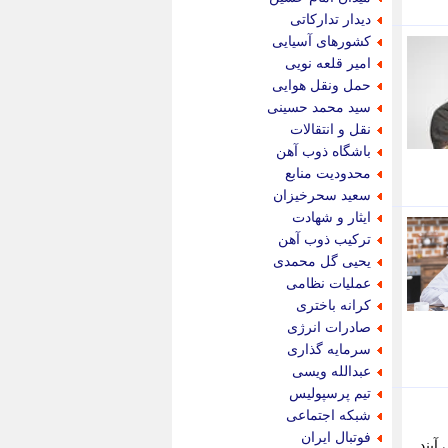
پویه آنلاین
دیدار تدارکاتی
پیام نفت
کشورهای آسیایی
تابناک
امیر قلعه نویی
تازه نیوز
حمل ونقل هوایی
تبیان
سید محمد حسینی
تجارت نیوز
نقل و انتقالات
تحریریه
باشگاه ذوب آهن
ترابر نیوز
محدودیت منابع
ترفندباز
سعید سحرخیزان
تریبون اقتصاد
ایثار و شهادت
تسنیم نیوز
ترکیب ذوب آهن
تک ناک
یحیی گل محمدی
تکراتو
عملیات نظامی
توریسم آنلاین
کرانه باختری
تولید نیوز
صادرات انرژی
تیتر فوری
سرمایه گذاری
تیکنا
عبدالله ویسی
جاب ویژن
تیم پرسپولیس
جار نیوز
شبکه اجتماعی
جالبتر
فوتبال ایران
یند.