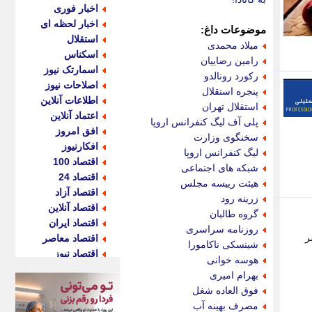
اخبار فوری
اخبار لحظه ای
موضوعات داغ:
استقلال
میلاد محمدی
اسکناس
رامین رضاییان
اسمارتک نیوز
رکورد رونالدو
اصلاحات نیوز
پنجره استقلال
اطلاعات آنلاین
استقلال تهران
اعتماد آنلاین
پلی آف لیگ کنفرانس اروپا
افق امروز
سخنگوی وزارت
افکارنیوز
لیگ کنفرانس اروپا
اقتصاد 100
شبکه های اجتماعی
اقتصاد 24
هیئت رییسه مجلس
اقتصاد آزاد
زرینه رود
اقتصاد آنلاین
گروه طالبان
اقتصاد ایران
روزنامه سراسری
ر
اقتصاد معاصر
شینسکی ناکامورا
اقتصاد نیوز
هوسه خوانی
اکو ایران
بهرام امیری
اکوفارس
فوق العاده شغل
اکونگار
مصرف بهینه آب