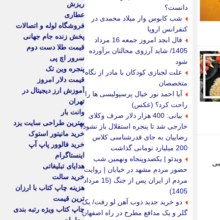
ریزش
دانست؟
عطاری
شب کابوس وار میلاد محمدی در
فروشگاه لوله و اتصالات
کنفرانس اروپا
پخش زنده جام جهانی
فال ابجد امروز جمعه 16 مرداد
قیمت طلا دست دوم
1405/ شاید آرزوی محالتان برآورده
سرور اچ پی
شود
پنجره وین تک
علت لجبازی کودکان با مادر از نگاه
قیمت دلار امروز
متخصصان
آموزش ارز دیجیتال در
آیا احمد نور خیال پرسپولیسی ها را
تهران
راحت کرد؟ (عکس)
وانت بار
بیانی: 400 هزار دلار صرف وکلای
بهترین طراحی سایت یزد
خارجی شد تا پنجره استقلال باز نشود/
خرید مانیتور استوک
رضاییان به جای قدرشناسی کلاس
خرید فالوور پاپ آپ
200 میلیارد تومانی گذاشت
اینستاگرام
ویدئو | یکصدوپنجاه ونهمین شب
بی
هدایای تبلیغاتی
حضور مردم مشهد در خیابان | روایت
خرید سالت
مردم از ایران پس از جنگ (15 مرداد
هزینه چاپ کتاب با ارزان
1405)
ترین قیمت
دو خرید جدید ذوب آهن لو رفت/ یک
چاپ کتاب ویژه رتبه بندی
گلر و یک مدافع مطرح در راه اصفهان