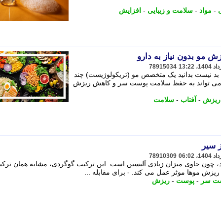
-
مواد
-
سلامت و زیبایی
-
افزایش
78915034
ید، بد نیست بدانید یک متخصص مو (تریکولوژیست) چند
 می تواند به حفظ سلامت پوست سر و کاهش ریزش
ریزش
-
آفتاب
-
سلامت
78910309
د، چون حاوی میزان زیادی آلیسین است. این ترکیب گوگردی، مشابه همان ترکی
ریزش موها موثر عمل می کند. - برای مقابله ...
ت سر
-
پوست
-
ریزش