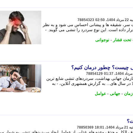
78854323
شت سر، شقیقه ها و پیشانی احساس می شود و به نظر
ر داده است. این نوع سردرد را تنشی می گویند. -
تحت فشار
-
نوجوانی
ی چیست؟ چطور درمان کنیم؟
78854129
زمان جهانی بهداشت، سردردهای تنشی شایع ترین
ا در سال های... به گزارش همشهری آنلاین، - به
زمان
-
جهانی
-
عوامل
ت؟
78850369
لکل و حذف وعده های غذایی از عوامل ایجاد سردردهای تنشی به شمار می آ