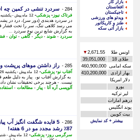
بازار کار
افغانستان
سردرد تنشی در کمین چه ا
284 -
تاجیکستان
-
-
فرتاک نیوز
پزشکی
12 ماه پیش - یکشنبه 26 مرداد 1404، 23:30
ویدئو های ورزشی
در سردرد هدبندی (دور سر)، درد در پش
طنز و کاریکاتور
می رسد کلاهی تنگ، سر را تحت فشار قرا
بازار آتی سکه
به گزارش شایع ترین نوع سردرد ...
سردرد
-
شوند
-
دیگر
-
گاهی
-
توان
-
فشا
اونس طلا
2,671.55
▼
طلای 18
39,051,000
راز داشتن موهای پرپشت و سا
285 -
سکه امامی
460,900,000
-
-
آفتاب نو
پزشکی
12 ماه پیش - یکشنبه 26 مرداد 1404، 01:51
بهار ازادی
410,200,000
به گزارش آفتاب نو، پیاز به دلیل طعم ق
دلار امریکا
نیست. - هرچند برخی تحقیقات نشان داده 
یورو
آلوپسی آره آتا
-
پیاز
-
مطالعات
-
استفاده
لیر ترکیه
درهم امارات
پوند انگلیس
بیت کویین
بیشتر + کد نمایش
5 فایده شگفت انگیز آب پی
286 -
87٪ رشد مجدد مو در 6 هفته!
-
-
سرگرمی روز
پزشکی
12 ماه پیش - شنبه 25 مرداد 1404، 10:21