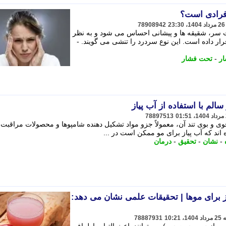
فرادی است؟
78908942
ت سر، شقیقه ها و پیشانی احساس می شود و به نظر
ر داده است. این نوع سردرد را تنشی می گویند. -
ر
-
تحت فشار
لم با استفاده از آب پیاز
78897513
وی و بوی تند آن، معمولاً جزو مواد تشکیل دهنده شامپوها و محصولات مراقبت 
اند که آب پیاز برای مو ممکن است در ...
-
نشان
-
تحقیق
-
درمان
از برای موها | تحقیقات علمی نشان می دهد:
78887931