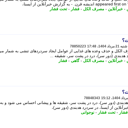
-
خبرآنلاین
-
مصرف الکل
-
فشار
-
تحت فشار
ت؟
78850223
لکل و حذف وعده های غذایی از عوامل ایجاد سردردهای تنشی به شمار می آ
د هدبندی (دور سر)، درد در پشت سر، شقیقه ...
-
خبرآنلاین
-
مصرف الکل
-
گاهی
-
فشار
ت؟
78848343
 هدبندی (دور سر)، درد در پشت سر، شقیقه ها و پیشانی احساس می شود و به..
رآنلاین از ایسنا، در سردرد هدبندی (دور سر)،
فشار
-
تحت فشار
-
نوجوانی