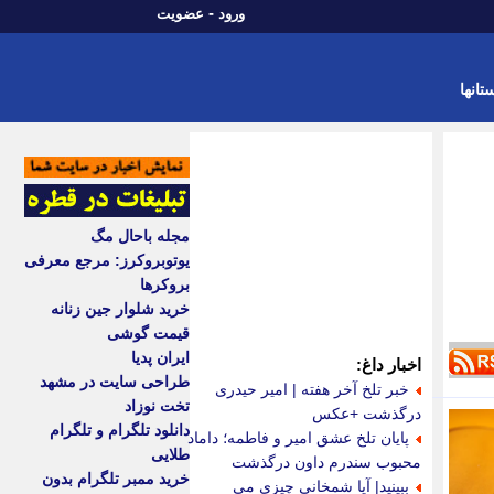
-
ورود
عضویت
تانها
مجله باحال مگ
یوتوبروکرز: مرجع معرفی
بروکرها
خرید شلوار جین زنانه
قیمت گوشی
ایران پدیا
اخبار داغ:
طراحی سایت در مشهد
خبر تلخ آخر هفته | امیر حیدری
تخت نوزاد
درگذشت +عکس
دانلود تلگرام و تلگرام
پایان تلخ عشق امیر و فاطمه؛ داماد
طلایی
محبوب سندرم داون درگذشت
خرید ممبر تلگرام بدون
ببینید| آیا شمخانی چیزی می