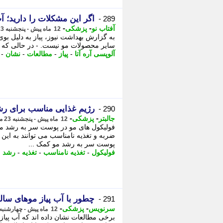
اگر این مشکلات را دارید؛ آب پیاز را روزی 2 
289 -
-
-
آفتاب نو
پزشکی
12 ماه پیش - پنجشنبه 23 مرداد 1404، 23:16
به گزارش بهداشت نیوز، پیاز به دلیل بوی
سایر محصولات مو نیست. - در حالی که ب
آلوپسی آره آتا
-
پیاز
-
مطالعات
-
نشان
-
رژیم غذایی مناسب برای رش
290 -
-
-
جالبتر
پزشکی
12 ماه پیش - پنجشنبه 23 مرداد 1404، 18:42
فولیکول های مو در پوست سر به رشد مو
ضربه و تغذیه نامناسب می توانند به این 
پوست سر به رشد مو کمک ...
فولیکول
-
تغذیه نامناسب
-
تغذیه
-
رشد م
چطور با آب پیاز موهای سال
291 -
-
-
سرنویس
پزشکی
12 ماه پیش - چهارشنبه 22 مرداد 1404، 22:08
برخی مطالعات نشان داده اند که آب پیاز 