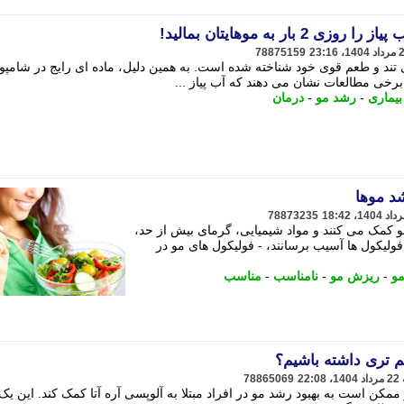
بار به موهایتان بمالید!
78875159
 تند و طعم قوی خود شناخته شده است. به همین دلیل، ماده ای رایج در شامپوها
رخی مطالعات نشان می دهند که آب پیاز ...
بیماری
-
رشد مو
-
درمان
د موها
78873235
 کمک می کنند و مواد شیمیایی، گرمای بیش از حد،
فولیکول ها آسیب برسانند، - فولیکول های مو در
و
-
ریزش مو
-
نامناسب
-
مناسب
م تری داشته باشیم؟
78865069
ممکن است به بهبود رشد مو در افراد مبتلا به آلوپسی آره آتا کمک کند. این یک