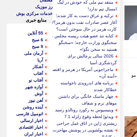
معلمان
منتقد تیم ملی که خودش در لیگ
رز موزیک
امسال تیم ندارد!
خدمات مرکزی بوش
ترکیه و عراق دست به کار شدند؛
منابع خبری
آغاز عصر صادرات نفت بدون هرمز؟/
کارت هرمز در حال سوختن است؟
55 آنلاین
کنایه تند عضو هیئت رییسه مجلس به
6 صبح
سخنگوی وزارت خارجه؛ «سخنگو
9 صبح
هستید نه سخن نگو!»
آرمان ملی
2026 سالی پرچالش برای
آریا
گردشگری آسیا
آشکار
ماجراجویی آمریکا در هرمز و اقتصاد
آفتاب
مو
«آسه آن»
آفتاب نو
برنامه های اندرویدی ناخواسته
آوازه شهر
خطاکار شدند
آوش
چهار ماسک خانگی برای داشتن
آهن نیوز
موهای نرم و شفاف
آینده روشن
وینیسیوس به رکورد رونالدو رسید
اتومبیل فارسی
ویدئو| لحظه وقوع زلزله 7.1
اخبار ارسالی
ریشتری ژاپن در اتاق عمل جراحی
اخبار اقتصادی
نقشه پولشویی در پوشش مهاجرت
اخبار ایران
به کانادا!