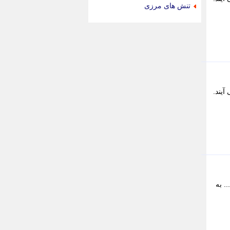
جام جم
تنش های مرزی
جدید پرس
جماران
جوان ایرانی
جهان مانا
جهان نگر
جهان نیوز
چطور
یند.
چمپیونات
چمدون
چه خبر
حادثه 24
حرف تو
حوادث پلاس
حوزه نیوز
خبر آنلاین
خبر جنوب
. به
خبر سیاسی
خبر گردون
خبر ورزشی
خبرجو