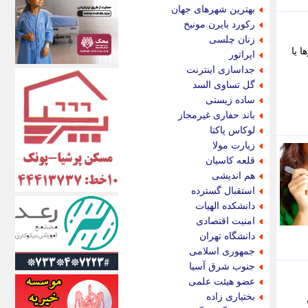
اکونیوز
بهترین شهرهای جهان
الف
رکورد بایرن مونیخ
انتشار آنلاین
زنان چلسی
اندیشه قرن
 یا
اپراتور
اندیشه معاصر
جداسازی اینترنت
اندیشه ها
گل تساوی السد
انرژی پرس
ساده زیستی
ای استخدام
باند حفاری غیرمجاز
ایتنا
لوکاس پاکتا
ایراف
زیارت مولا
ایران آرت
قلعه کاسیان
ایران آنلاین
هم اندیشی
ایران زندگی
استقبال گسترده
ایران فوری
دانشکده الهیات
ایرانی روز
امنیت اقتصادی
ایرانیتال
دانشگاه تهران
ایرنا
جمهوری اسلامی
ایسکانیوز
جنوب شرق آسیا
ایسنا
عضو هیئت علمی
ایکنا
بختیاری زاده
ایلنا