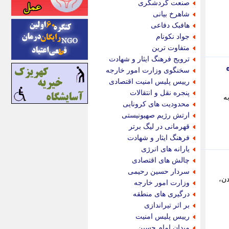
صنعت گردشگری
اینتیتر
شاهرخ بیانی
ایونا نیوز
هافبک دفاعی
بازتاب آنلاین
جواد نکونام
باشگاه خبرنگاران
متفاوت ترین
باغستان نیوز
ترویج فرهنگ ایثار و شهادت
بامبوک
سخنگوی وزارت امور خارجه
ببین و بخون
رییس پلیس امنیت اقتصادی
بدینسان
پنجره نقل و انتقالات
ه
بنکر
محدودیت های کرونایی
بیت ران
ارتش رژیم صهیونیستی
پارس فوتبال
قهرمانی در لیگ برتر
پارسینه
فرهنگ ایثار و شهادت
پارسینه پلاس
یارانه های انرژی
پاز آنلاین
چالش های اقتصادی
پاس گل
سردار حسین رحیمی
پانا
ن،
وزارت امور خارجه
پرتو نیوز
درگیری های منطقه
پرسون
بر اثر تیراندازی
پنجره نیوز
رییس پلیس امنیت
پویامگ
میدان امام حسین