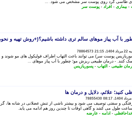
ه های طاسی گرد روی پوست سر مشخص می شود. ...
-
بیماری
-
افراد
-
پوست سر
ر با آب پیاز موهای سالم تری داشته باشیم؟(+روش تهیه و نحوه
78864573
ریازیس پوست سر) می توانند باعث التهاب اطراف فولیکول های مو شوند و ب
ند. - درمان طبیعی ریزش مو؛ چطور با آب پیاز موهای ...
رمان طبیعی
-
التهاب
-
پسوریازیس
کنید؛ علائم، دلایل و درمان ها
78855430
تگی و سفتی توصیف می شود و بیشتر ناشی از تنش عضلانی در شانه ها، گرد
عت طول می کشد و گاهی اوقات تا چندین روز هم ادامه می یابد.
داحافظی
-
ادامه
-
عارضه