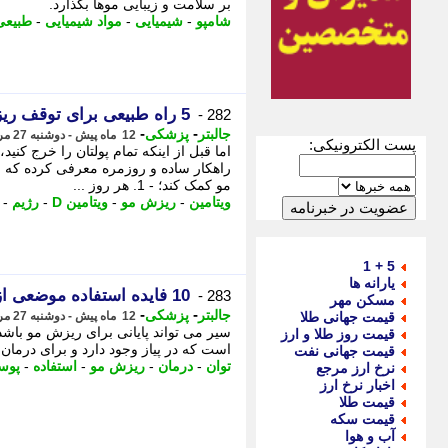
بر سلامت و زیبایی موها بگذارد.
شامپو
-
شیمیایی
-
مواد شیمیایی
-
طبیعی
5 راه طبیعی برای توقف ریزش مو بدون نیاز به دارو
282 -
-
-
جالبتر
پزشکی
12 ماه پیش - دوشنبه 27 مرداد 1404، 13:22
پست الکترونیکی:
اما قبل از اینکه تمام پولتان را خرج کن
راهکار ساده و روزمره معرفی کرده که
مو کمک کند؛ - 1. هر روز ...
ویتامین
-
ریزش مو
-
ویتامین D
-
رژیم
-
5 + 1
یارانه ها
10 فایده استفاده موضعی از سیر
283 -
مسکن مهر
-
-
جالبتر
پزشکی
قیمت جهانی طلا
12 ماه پیش - دوشنبه 27 مرداد 1404، 06:02
سیر می تواند پایانی برای ریزش مو باش
قیمت روز طلا و ارز
است که در پیاز وجود دارد و برای درمان 
قیمت جهانی نفت
توان
-
درمان
-
ریزش مو
-
استفاده
-
پوس
نرخ ارز مرجع
اخبار نرخ ارز
قیمت طلا
قیمت سکه
آب و هوا