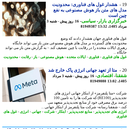
هشدار غول های فناوری: محدودیت
 های متن باز هوش مصنوعی به نفع
ن است
گزاری بازار
-
سیاسی
-
16 روز پیش - شنبه 3
1، 13:32
81949387
 های فناوری جهان هشدار دادند که وضع
ودیت های گسترده بر مدل های هوش مصنوعی متن باز می تواند جایگاه
ری ایالات متحده را در رقابت با چین تضعیف کند. - به گزارش متن باز می تواند
اه ...
 های فناوری
-
فناوری
-
ایالات متحده
-
هوش مصنوعی
-
باز
-
رقابت
-
محدودیت
متا از تعهد جهانی انرژی پاک خارج شد
نا
-
اقتصادی
-
16 روز پیش - شنبه 3 مرداد
81949080
1405
ت «متا پلتفرمز» از ابتکار جهانی انرژی های
تجدیدپذیر (RE100) که شرکت ها را به تامین 100
د برق مصرفی خود از منابع تجدیدپذیر متعهد می
 - شفقنا رسانه- شرکت متا پلتفرمز از ابتکار جهانی ...
ژی های تجدیدپذیر
-
منابع تجدیدپذیر
-
ابتکار
-
شرکت
-
جهانی
-
انرژی
-
غول های
وری