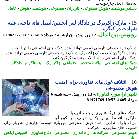
نبال ایجاد چارچوب ...
یار هوشمند
-
هوش مصنوعی
-
کاربران
-
مصنوعی
-
هوشمند
-
هوش
-
عامل
مارک زاکربرگ در دادگاه لس آنجلس/ ایمیل های داخلی علیه
دت در کنگره
نویس
-
بین الملل
-
12 روز پیش - چهارشنبه 7 مرداد 1405، 15:53
81982272
یک نبرد حقوقی تاریخی که می تواند آینده شبکه های اجتماعی را در ایالات
ده دگرگون کند، مارک زاکربرگ، در یک نبرد حقوقی تاریخی که می تواند آینده
ه های اجتماعی را در ایالات متحده دگرگون کند،
ه های اجتماعی
-
ایالات متحده
-
اجتماعی
-
زاکربرگ
-
اینستاگرام
-
دادگاه
-
یخی
ائتلاف غول های فناوری برای امنیت
ش مصنوعی
 آرا نیوز
-
فناوری
-
13 روز پیش - سه شنبه 6
1، 10:57
81971769
ت های بزرگ فناوری از جمله انویدیا،
کروسافت، اسپیس ایکس، ادوبی، سیسکو و آی
ام با راه اندازی «اتحاد هوش مصنوعی امن باز»، توسعه ابزارهای متن باز برای
یت دفاع سایبری، - شرکت ...
ش مصنوعی
-
شرکت ها
-
راه اندازی
-
مصنوعی
-
دفاع سایبری
-
اسپیس ایکس
ز