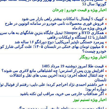
نها؛ سال 53
بار ویژه
و قیمت خودرو | چرخان
یک S آپشنال با امکانات بیشتر راهی بازار می شود
روش فوری محصولات نامی خودرو در سامانه اتونوین در طرح
وش ویژه مردادماه
همکاری BYD و Sinopec؛ تبدیل جایگاه بنزینِ شانگهای به هاب سریع
ا 12 ایستگاه و امکانات رفاهی
یرمرد خستگی ناپذیر آمریکایی؛ دوج دورانگو ۱۶ ساله شد
۵ میلیون تومان بهای خنکی در تابستان ۱۴۰۵؛ علت گرانی شارژ کولر
درو چیست؟
بار ویژه
رونگار
یمت طلا امروز دوشنبه 19 مرداد 1405
فزایش وزن پس از استرس؛ چه اشتباهاتی مانع لاغری می شوند؟
ند انتقال لحظه آخری/ زنده: آخرین بمب های نقل و انتقالات
بستان
بر داشتم احمدی نژاد اخراجم کرده/ علی دایی: رفتنم از فوتبال تولد
اره ام بود!
گر ضدآفتاب خارجی می خرید، مراقب این نکته باشید
بار ویژه
تسنیم نیوز
علام وضعیت مرمت بناهای تاریخی آسیب دیده در جنگ