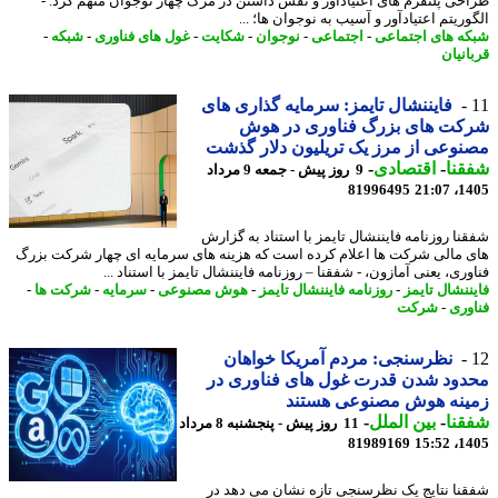
حی پلتفرم های اعتیادآور و نقش داشتن در مرگ چهار نوجوان متهم کرد. -
ریتم اعتیادآور و آسیب به نوجوان ها؛ ...
ه های اجتماعی
-
اجتماعی
-
نوجوان
-
شکایت
-
غول های فناوری
-
شبکه
-
انیان
فایننشال تایمز: سرمایه گذاری های
کت های بزرگ فناوری در هوش
وعی از مرز یک تریلیون دلار گذشت
نا
-
اقتصادی
-
9 روز پیش - جمعه 9 مرداد
81996495
1405
نا روزنامه فایننشال تایمز با استناد به گزارش
 مالی شرکت ها اعلام کرده است که هزینه های سرمایه ای چهار شرکت بزرگ
ری، یعنی آمازون، - شفقنا – روزنامه فایننشال تایمز با استناد ...
ننشال تایمز
-
روزنامه فایننشال تایمز
-
هوش مصنوعی
-
سرمایه
-
شرکت ها
-
وری
-
شرکت
نظرسنجی: مردم آمریکا خواهان
ود شدن قدرت غول های فناوری در
ینه هوش مصنوعی هستند
نا
-
بین الملل
-
11 روز پیش - پنجشنبه 8 مرداد
81989169
1405
نا نتایج یک نظرسنجی تازه نشان می دهد در