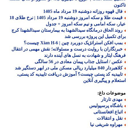
نون
ل قهوه روزانه دوشنبه 19 مرداد ماه 1405
قیمت طلا و سکه امروز دوشنبه 19 مرداد 1405 | نرخ طلای 18
ر، سکه امامی و نیم سکه امروز + جدول
وند الحاق درمانگاه سیدالشهدا به بیمارستان سیدالشهدا کرج
ی تکمیل این پروژه بررسی شد
ب افکن استراتژیک دوربرد چین | Xian H-6 چیست؟
برنگاران با روایت درست و مسئولانه؛ نقش مهمی در انتقال
نگ ایثار و شهادت به نسل های آینده دارند
کس / استایل جذاب پیمان معادی در 56 سالگی
ردار 840 میلیارد ریالی مسکن ملی در ابهر دستگیر شد
اییدیه کد پستی چیست؟ آموزش دریافت تاییدیه کد پستی،
علام و پیگیری آنلاین
ضوعات داغ:
هدی تارتار
اشگاه پرسپولیس
تباع افغانستانی
قل و انتقالات
هراوه شریفی نیا