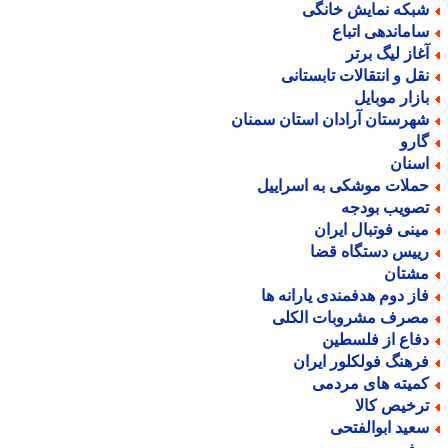
بکه نمایش خانگی
اماندهی اتباع
غاز لیگ برتر
قل و انتقالات تابستانی
ازار موبایل
هرستان آرادان استان سمنان
ارو
سنان
ملات موشکی به اسراییل
صویب بودجه
ینی فوتبال ایران
ییس دستگاه قضا
شتان
از دوم هدفمندی یارانه ها
صرف مشروبات الکلی
فاع از فلسطین
رهنگ فولکلور ایران
میته های مردمی
رخیص کالا
عید ابوالفتحی