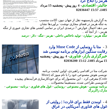
ز را ابلاغ کرد
بتر
-
اقتصادی
-
4 روز پیش - پنجشنبه 15 مرداد
82036447
1405
گزارش پارسینهبه نقل از جهان نیوز، اکانت منتسب
تنگه هرمز در فضای مجازی نوشت: برآوردها نشان
می دهد اعمال عوارض 7 درصدی ایران بر تمامی کشتی های تجاری عبوری از تنگه
، - از آنجا که ...
ه هرمز
-
میلیارد
-
تولید ناخالص داخلی
-
هرمز
-
تنگه
-
دلار
-
درصد
متا با رونمایی از Muse Code وارد
بت سنگین ابزارهای برنامه نویسی شد
گزاری بازار
-
فناوری
-
4 روز پیش - پنجشنبه
82036200
ت متا در اقدامی راهبردی، اولین ایجنت برنامه
نویسی هوش مصنوعی خود را با نام میوز کد (Muse
Code) معرفی کرد. - این محصول که برای خودکارسازی فرآیندهای پیچیده
ویسی طراحی شده، مستقیماً محصولات ...
امه نویسی
-
هوش مصنوعی
-
رونمایی
-
غول های فناوری
-
برنامه
-
مصنوعی
-
ک زاکربرگ
اومدن فقط برای غارت! | روایتی از
 های فناوری آمریکایی در عراق