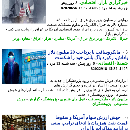
گزاری بازار
-
اقتصادی
-
5 روز پیش -
14 مرداد 1405، 12:57
82028656
روایتی از معاون وزیر برق عراق، از پرداخت 46
یارد دلار به جنرال الکتریک و تداوم مشکلات صنعت
 این کشور، ابعاد تازه ای از نفوذ اقتصادی آمریکا در عراق را روایت می کند. -
زارش بازار ...
ال الکتریک
-
وزیر برق عراق
-
آمریکا
-
میلیارد
-
هزار
-
عراق
-
معاون وزیر
مایکروسافت با پرداخت 20 میلیون دلار
اش، رکورد باگ بانتی خود را شکست
نا
-
اقتصادی
-
6 روز پیش - سه شنبه 13 مرداد
82022918
1405
ارهای هوش مصنوعی ورود پژوهشگران جدید به
ه امنیت را آسان تر کرده و حجم گزارش های
الی به غول های فناوری را افزایش داده اند. - شفقنا رسانه- ابزارهای هوش
وعی ورود پژوهشگران جدید ...
ون دلار
-
مایکروسافت
-
غول های فناوری
-
پژوهشگر
-
گزارش
-
هوش
نوعی
-
پژوهشگران
جهش ارزش سهام آمریکا و سقوط
ت نفت همزمان با ادعای ترامپ مبنی
ادامه مذاکرات با ایران