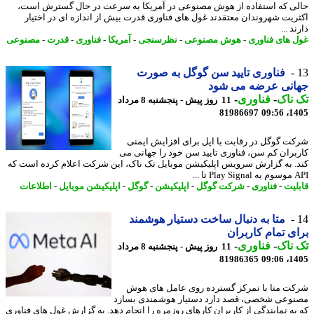
ی که استفاده از هوش مصنوعی در آمریکا به سرعت در حال گسترش است،
ریت شهروندان معتقدند غول های فناوری قدرت بیش از اندازه ای در اختیار
د ...
 های فناوری
-
هوش مصنوعی
-
نظرسنجی
-
آمریکا
-
فناوری
-
قدرت
-
مصنوعی
فناوری تایید سن گوگل به صورت
انی عرضه می شود
ناک
-
فناوری
-
11 روز پیش - پنجشنبه 8 مرداد
81986697
1405
ت گوگل در رقابت با اپل برای افزایش ایمنی
بران کم سن، فناوری تایید سن خود را جهانی می
. به گزارش سرویس اپلیکیشن موبایل تک ناک، این شرکت اعلام کرده است که
تا ...
لیت
-
فناوری
-
شرکت گوگل
-
اپلیکیشن
-
گوگل
-
اپلیکیشن موبایل
-
اطلاعات
متا به دنبال ساخت دستیار هوشمند
ی تمام کاربران
ناک
-
فناوری
-
11 روز پیش - پنجشنبه 8 مرداد
81986365
1405
ت متا با تمرکز گسترده روی عامل های هوش
وعی شخصی، قصد دارد دستیار هوشمندی بسازد
به نمایندگی از کاربران کارهای روزمره را انجام دهد. به گزارش غول های فناوری