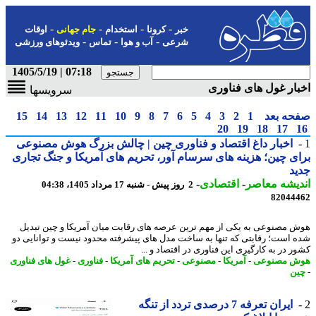
-
-
-
-
خبر
کرونا
استخدام
جام جهانی
اوقات
-
-
-
شرعی
آب و هوا
تماس
ویدئوهای ورزشی
07:18 | 1405/5/19
ار غول های فناوری
سرویسها
حه بعد
1
2
3
4
5
6
7
8
9
10
11
12
13
14
15
20
19
18
17
اخبار داغ اقتصاد و فناوری چین | چالش بزرگ هوش مصنوعی
ی چین؛ هزینه های سرسام آور، تحریم های آمریکا و جنگ تجاری
د
یشه معاصر
-
اقتصادی
-
2 روز پیش - شنبه 17 مرداد 1405، 04:38
82044
 مصنوعی به یکی از مهم ترین عرصه های رقابت میان آمریکا و چین تبدیل
 است؛ رقابتی که تنها به ساخت مدل های پیشرفته محدود نیست و توانایی دو
ر در به کارگیری این فناوری در اقتصاد و ...
ش مصنوعی
-
آمریکا
-
مصنوعی
-
تحریم های آمریکا
-
فناوری
-
غول های فناوری
ن
ایران تعرفه 7 درصدی تردد از تنگه