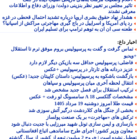
اثیر مجلس بر تغییر نظر بنزینی دولت/ وزرای دفاع و اطلاعات
رفی نشدند
شدار نهاد حقوق بشری اروپا درباره تشدید احتمال قحطی در غزه
د پای آمریکا و اسراییل در باج گیری مهاجرتی مراکش از اسپانیا؟
عنه سی ان ان به توهم ترامپ برای تسلیم ایران
ار داغ:
ماس گرفت و گفت به پرسپولیس بروم موفق ترم تا استقلال
دیو
اضلی: پرسپولیس حداقل سه بازیکن دیگر لازم دارد
زیز دردانه های تارتار در پرسپولیس +عکس
ازگشت باشکوه به پرسپولیس: داستان کاپیتان جدید! (عکس)
نتقال لحظه آخری میان پرسپولیس و سپاهان
رکیب استقلال برای فصل جدید مشخص شد
خصات گلکسی A 18 سامسونگ لو رفت + عکس
مت طلا امروز دوشنبه 19 مرداد 1405
خشی از جنگل های کلاردشت درگیر آتش سوزی شد
رکش های «مهاجرت» بر یک صنعت پولساز
ازسازی و ایمن سازی تونل شهید میرزایی با جدیت دنبال شود
عاون وزیر کشور: اجرای طرح ساماندهی اتباع افغانستانی
تعطیل نشده است | خروج 2 میلیون تبعه از کشور از سال گذشته