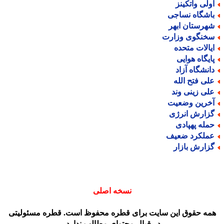
ولی واتکینز
اشگاه نساجی
هرستان ابهر
خنگوی وزارت
یالات متحده
ایگاه هوایی
انشگاه آزاد
لی فتح الله
لی زینی وند
خرین وضعیت
زارش انرژی
مله پهپادی
ملکرد ضعیف
زارش بازار
نسخه اصلی
مه حقوق این سایت برای قطره محفوظ است. قطره مسئولیتی
در قبال محتوای مطالب ندارد.