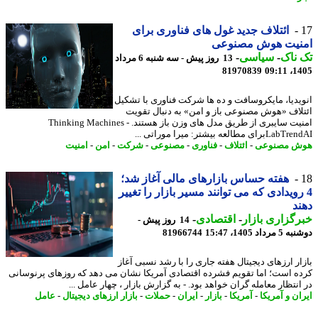
ائتلاف جدید غول های فناوری برای
نیت هوش مصنوعی
ناک
-
سیاسی
-
13 روز پیش - سه شنبه 6 مرداد
81970839
1405
یدیا، مایکروسافت و ده ها شرکت فناوری با تشکیل
لاف «هوش مصنوعی باز و امن» به دنبال تقویت
امنیت سایبری از طریق مدل های وزن باز هستند. - Thinking Machines
رای مطالعه بیشتر: میرا موراتی ...
ش مصنوعی
-
ائتلاف
-
فناوری
-
مصنوعی
-
شرکت
-
امن
-
امنیت
هفته حساس بازارهای مالی آغاز شد؛
رویدادی که می توانند مسیر بازار را تغییر
د
گزاری بازار
-
اقتصادی
-
14 روز پیش -
داد 1405، 15:47
81966744
ار ارزهای دیجیتال هفته جاری را با رشد نسبی آغاز
ه است؛ اما تقویم فشرده اقتصادی آمریکا نشان می دهد که روزهای پرنوسانی
نتظار معامله گران خواهد بود. - به گزارش بازار ، چهار عامل ...
ن و آمریکا
-
آمریکا
-
بازار
-
ایران
-
حملات
-
بازار ارزهای دیجیتال
-
عامل