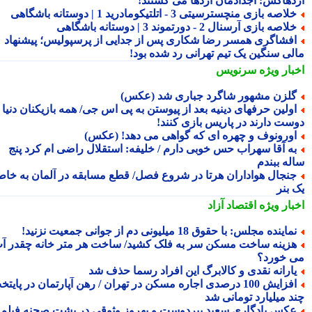
دهاکش: اجدادمان اژدها می کشتند!
لاصه بازی منچسترسیتی 3 - اتلتیکومادرید 1 | دوستانه باشگاهی
لاصه بازی آرسنال 2 - دورتموند 3 | دوستانه باشگاهی
فشاگری همسر رضا شکاری پس از جدایی از پرسپولیس؛ پیشنهاد
لی سنگین یک تیم تهرانی رد شده بود!
بار ویژه
سرنویس
لزن مشهور شاگرد جباری شد (عکس)
ولین حرفهای دینیه بعد از پیوستن به پی اس جی/ همه بازیکنان دنیا
ست دارند در پاریس بازی کنند!
ورونوف و چهره ای که گواهی می دهد! (عکس)
ه آقا سهراب حس خوبی دارم / خلیفه: استقلال راضی ام کرد پنج
له ببندم
نجال هواداران هرتا در شروع فصل/ قطع مسابقه در آلمان به خاطر
 بنر
بار ویژه
اقتصاد آزاد
ماینده مجلس: با حقوق 18 میلیونی دم از جوانی جمعیت نزنید!
زینه ساخت مسکن سر به فلک کشید/ ساخت هر متر خانه چقدر آب
 خورد؟
ارانه نقدی و کالابرگ این افراد رسما حذف شد
افزایش 100 درصدی اجاره مسکن در تهران / رهن آپارتمان در پایتخت
د میلیارد تومانی شد
کس یادگاری سعید پیردوست و بهروز وثوقی در پشت صحنه فیلم