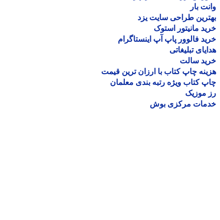
ت بار
رین طراحی سایت یزد
د مانیتور استوک
د فالوور پاپ آپ اینستاگرام
یای تبلیغاتی
ید سالت
نه چاپ کتاب با ارزان ترین قیمت
 کتاب ویژه رتبه بندی معلمان
موزیک
مات مرکزی بوش