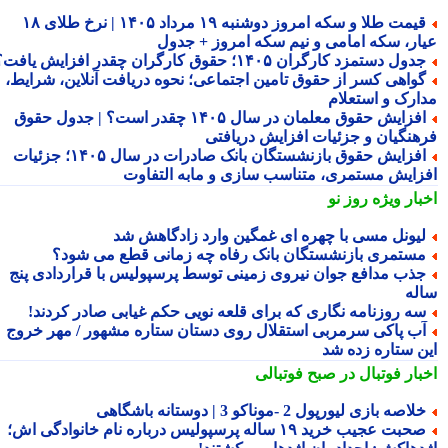
قیمت طلا و سکه امروز دوشنبه ۱۹ مرداد ۱۴۰۵ | نرخ طلای ۱۸
ار، سکه امامی و نیم سکه امروز + جدول
دول دستمزد کارگران ۱۴۰۵؛ حقوق کارگران چقدر افزایش یافت؟
واهی کسر از حقوق تامین اجتماعی؛ نحوه دریافت آنلاین، شرایط،
ارک و استعلام
افزایش حقوق معلمان در سال ۱۴۰۵ چقدر است؟ | جدول حقوق
هنگیان و جزئیات افزایش دریافتی
افزایش حقوق بازنشستگان بانک صادرات در سال ۱۴۰۵؛ جزئیات
زایش مستمری، متناسب سازی و مابه التفاوت
بار ویژه
روز نو
یونل مسی با چهره ای غمگین وارد زادگاهش شد
ستمری بازنشستگان بانک رفاه چه زمانی قطع می شود؟
ذب مدافع جوان نیروی زمینی توسط پرسپولیس با قراردادی پنج
له
ه روزنامه نگاری که برای قلعه نویی حکم غیابی صادر کردند!
ب پاکی سرمربی استقلال روی دستان ستاره مشهور / مهر خروج
ن ستاره زده شد
بار فوتبال در صبح فوتبالی
لاصه بازی لیورپول 2 -موناکو 3 | دوستانه باشگاهی
صحبت عجیب خرید ۱۹ ساله پرسپولیس درباره نام خانوادگی اش؛