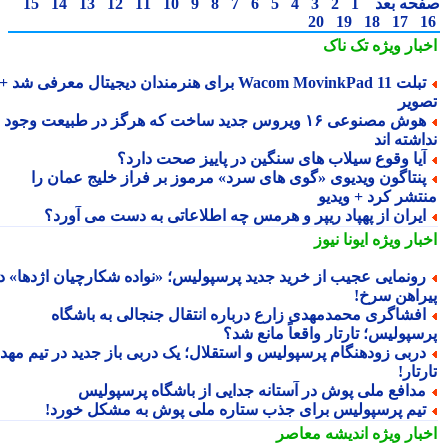
حه بعد
1
2
3
4
5
6
7
8
9
10
11
12
13
14
15
20
19
18
17
بار ویژه
تک ناک
تبلت Wacom MovinkPad 11 برای هنرمندان دیجیتال معرفی شد +
ویر
هوش مصنوعی ۱۶ ویروس جدید ساخت که هرگز در طبیعت وجود
شته اند
یا وقوع سیلاب های سنگین در پاییز صحت دارد؟
نتاگون ویدیوی «گوی های سرد» مرموز بر فراز خلیج عمان را
تشر کرد + ویدیو
یران از پهپاد ریپر و هرمس چه اطلاعاتی به دست می آورد؟
بار ویژه
ایونا نیوز
ونمایی عجیب از خرید جدید پرسپولیس؛ «نواده شکارچیان اژدها» در
راهن سرخ!
فشاگری محمدمهدی زارع درباره انتقال جنجالی به باشگاه
سپولیس؛ تارتار واقعاً مانع شد؟
ربی زودهنگام پرسپولیس و استقلال؛ یک دربی باز جدید در تیم مهدی
تار!
دافع ملی پوش در آستانه جدایی از باشگاه پرسپولیس
یم پرسپولیس برای جذب ستاره ملی پوش به مشکل خورد!
بار ویژه
اندیشه معاصر