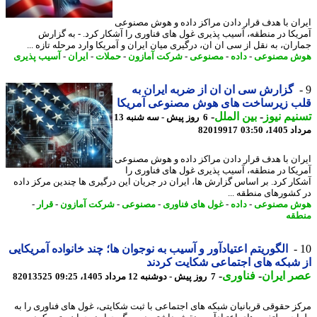
ان با هدف قرار دادن مراکز داده و هوش مصنوعی
یکا در منطقه، آسیب پذیری غول های فناوری را آشکار کرد. - به گزارش
ران، به نقل از سی ان ان، درگیری میان ایران و آمریکا وارد مرحله تازه ...
ش مصنوعی
-
داده
-
مصنوعی
-
شرکت آمازون
-
حملات
-
ایران
-
آسیب پذیری
گزارش سی ان ان از ضربه ایران به
ب زیرساخت های هوش مصنوعی آمریکا
یم نیوز
-
بین الملل
-
6 روز پیش - سه شنبه 13
1، 03:50
82019917
ان با هدف قرار دادن مراکز داده و هوش مصنوعی
یکا در منطقه، آسیب پذیری غول های فناوری را
ار کرد. بر اساس گزارش ها، ایران در جریان این درگیری ها چندین مرکز داده
کشورهای منطقه ...
ش مصنوعی
-
داده
-
غول های فناوری
-
مصنوعی
-
شرکت آمازون
-
قرار
-
قه
الگوریتم اعتیادآور و آسیب به نوجوان ها؛ چند خانواده آمریکایی
شبکه های اجتماعی شکایت کردند
 ایران
-
فناوری
-
7 روز پیش - دوشنبه 12 مرداد 1405، 09:25
82013525
ز حقوقی قربانیان شبکه های اجتماعی با ثبت شکایتی، غول های فناوری را به