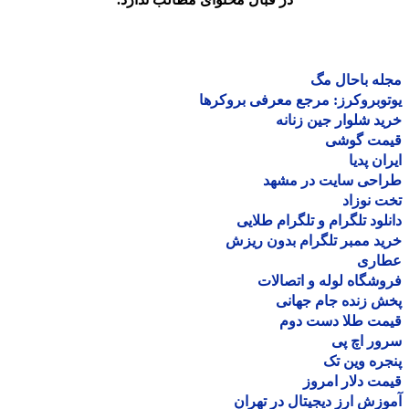
ه باحال مگ
وبروکرز: مرجع معرفی بروکرها
د شلوار جین زنانه
مت گوشی
ان پدیا
احی سایت در مشهد
 نوزاد
لود تلگرام و تلگرام طلایی
د ممبر تلگرام بدون ریزش
اری
شگاه لوله و اتصالات
 زنده جام جهانی
مت طلا دست دوم
ر اچ پی
ره وین تک
ت دلار امروز
زش ارز دیجیتال در تهران