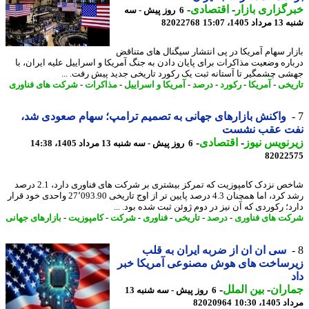
گزاری بازار
-
اقتصادی
-
6 روز پیش - سه
1405، 15:07
82022768
ار سهام آمریکا در پی انتشار سیگنال های متناقض
اره وضعیت مذاکرات برای پایان دادن به جنگ آمریکا و اسراییل علیه ایران، با
ی چشمگیر تا آستانه ثبت یک رکورد تاریخی جدید پیش رفت. ...
یخی
-
آمریکا
-
رکورد
-
درصد
-
آمریکا و اسراییل
-
مذاکرات
-
شرکت های فناوری
واکنش بازارهای جهانی به تصمیم ترامپ؛ سهام صعودی شد،
ت عقب نشست
نویس نیوز
-
اقتصادی
-
6 روز پیش - سه شنبه 13 مرداد 1405، 14:38
82022
شاخص نزدک کامپوزیت که تمرکز بیشتری بر شرکت های فناوری دارد، 2.1 درصد
رشد کرد، اما همچنان 4.3 درصد پایین تر از اوج تاریخی 27٬093.90 واحدی خود قرار
د؛ رکوردی که آن نیز در دوم ژوئن ثبت شده بود. ...
ت های فناوری
-
درصد
-
تاریخی
-
فناوری
-
شرکت
-
کامپوزیت
-
بازارهای جهانی
سی ان ان از ضربه ایران به قلب
رساخت های هوش مصنوعی آمریکا خبر
اران
-
بین الملل
-
6 روز پیش - سه شنبه 13
1، 10:30
82020964