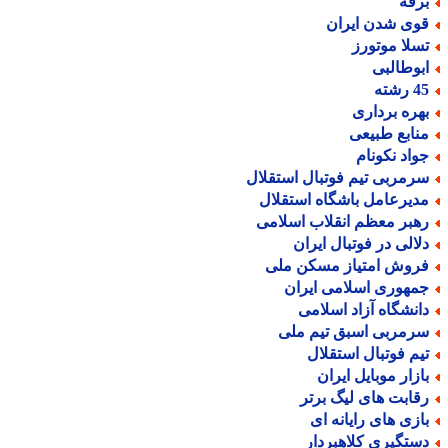
رفه
وی شدن ایران
سلا موتورز
بوطالبی
رشته
هره برداری
نابع طبیعی
واد نکونام
رمربی تیم فوتبال استقلال
دیرعامل باشگاه استقلال
هبر معظم انقلاب اسلامی
لالی در فوتبال ایران
روش امتیاز مسکن ملی
مهوری اسلامی ایران
انشگاه آزاد اسلامی
رمربی اسبق تیم ملی
یم فوتبال استقلال
ازار موبایل ایران
قابت های لیگ برتر
ازی های رایانه ای
ستگیری کلاهبردار