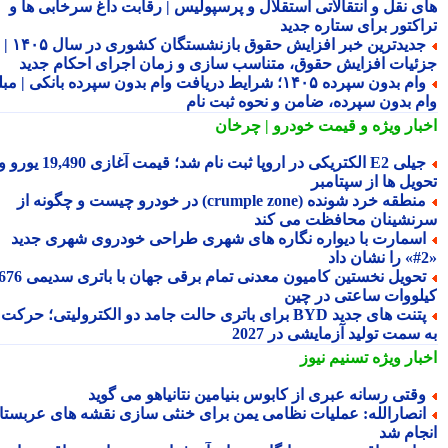
ی نقل و انتقالاتی استقلال و پرسپولیس | رقابت داغ سرخابی ها و
اکتور برای ستاره جدید
جدیدترین خبر افزایش حقوق بازنشستگان کشوری در سال ۱۴۰۵ |
ئیات افزایش حقوق، متناسب سازی و زمان اجرای احکام جدید
وام بدون سپرده ۱۴۰۵؛ شرایط دریافت وام بدون سپرده بانکی | مبلغ
م بدون سپرده، ضامن و نحوه ثبت نام
بار ویژه
و قیمت خودرو | چرخان
جیلی E2 الکتریکی در اروپا ثبت نام شد؛ قیمت آغازی 19,490 یورو و
ویل ها از سپتامبر
منطقه خرد شونده (crumple zone) در خودرو چیست و چگونه از
نشینان محافظت می کند
سمارت با دیواره نگاره های شهری طراحی خودروی شهری جدید
تحویل نخستین کامیون معدنی تمام برقی جهان با باتری سدیمی 676
لووات ساعتی در چین
پتنت های جدید BYD برای باتری حالت جامد دو الکترولیتی؛ حرکت
سمت تولید آزمایشی در 2027
بار ویژه
تسنیم نیوز
قتی رسانه عبری از کابوس بنیامین نتانیاهو می گوید
نصارالله: عملیات نظامی یمن برای خنثی سازی نقشه های عربستان
جام شد