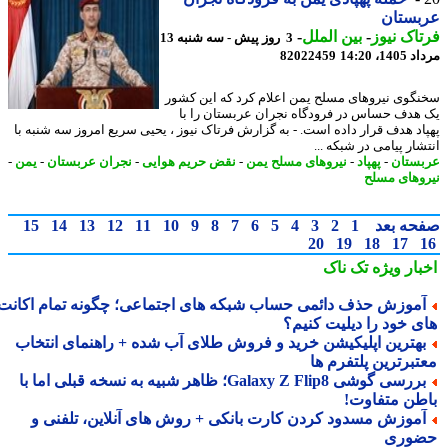
بستان
اک نیوز
-
بین الملل
-
3 روز پیش - سه شنبه 13
1، 14:20
82022459
گوی نیروهای مسلح یمن اعلام کرد که این کشور
هدف حساس در فرودگاه نجران عربستان را با
اد هدف قرار داده است. - به گزارش فرتاک نیوز ، یحیی سریع امروز سه شنبه با
ار پیامی در شبکه ...
ستان
-
پهپاد
-
نیروهای مسلح یمن
-
نقض حریم هوایی
-
نجران عربستان
-
یمن
-
وهای مسلح
حه بعد
1
2
3
4
5
6
7
8
9
10
11
12
13
14
15
20
19
18
17
بار ویژه
تک ناک
موزش حذف دائمی حساب شبکه های اجتماعی؛ چگونه تمام اکانت
ی خود را دیلیت کنیم؟
هترین اپلیکیشن خرید و فروش طلای آب شده + راهنمای انتخاب
تبرترین پلتفرم ها
بررسی گوشی Galaxy Z Flip8؛ ظاهر شبیه به نسخه قبلی اما با
طن متفاوت!
موزش مسدود کردن کارت بانکی + روش های آنلاین، تلفنی و
وری