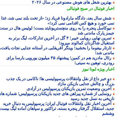
هترین شغل های هوش مصنوعی در سال ۲۰۲۶
بار فوتبال در صبح فوتبالی
ش سال بعد، دادگاه مارادونا فریاد زد؛ «از تخت بلند نمی شد، غذا
ی خورد و هیچ کس اقدامی نمی کرد!»
یوکاسل پنجره را به روی منچستریونایتد بست؛ لوئیس هال در سنت
مز پارک ماندنی شد
تمرین نهایی رویایی خیبر؛ ۴ گل در آخرین تدارکات، لیگ برتر به
تقبال شاگردان کمالوند میرود!
ارتار بیفوما را بخشید؛ وینگر آفریقایی در آستانه جدایی نجات یافت،
ندنی شد!
رئال مادرید هم در کمین؛ پیشنهاد ۴۵ میلیون یورویی بارسا برای
دری، توهین به سیتی!
بار ویژه
ایونا نیوز
و خبر داغ از نقل وانتقالات پرسپولیسی ها؛ ناکامی در یک جذب
رگ و چالش جدایی بازیکن مازاد
خرین وضعیت تمرین بازیکنان پرسپولیس در آزادی
ونمایی از شماره پیراهن های جدید بازیکنان پرسپولیس؛ شماره های
ریخی به نسل جدید رسید
خرین اخبار نقل وانتقالات فوتبال ایران؛ پرسپولیس به دنبال خرید
ید، استقلال گرفتار پنجره بسته، تراکتور و سپاهان آماده لیگ بیست
شم