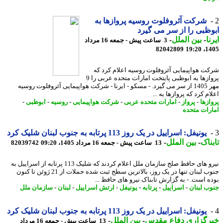
شرکت آئروفلوت روسیه پروازها به
ظبی را از سر می گیرد
ا
-
بین الملل
-
3 ساعت پیش - جمعه 16 مرداد
82042809
1405
ت هواپیمایی آئروفلوت روسیه اعلام کرد که
پروازها به ابوظبی پایتخت امارات متحده عربی را 9
مهر 1405 از سر می گیرد. - مسکو - ایرنا - شرکت هواپیمایی آئروفلوت روسیه
م کرد که پروازها به ...
ازها
-
پرواز
-
امارات متحده عربی
-
شرکت هواپیمایی
-
روسیه
-
ابوظبی
-
رات متحده
یونیفل: اسراییل در یک روز 113 پرتابه به جنوب لبنان شلیک کرد
ناک
-
بین الملل
-
13 ساعت پیش - جمعه 16 مرداد 1405، 09:20
82039742
نیرو های حافظ صلح سازمان ملل اعلام کردند که شلیک 113 پرتابه از اسراییل به
جنوب لبنان تنها در یک روز، بالاترین سطح ثبت شده حملات از 21 ژوئن تا کنون
ه است. - به گزارش تابناک نیرو های حافظ ...
ب لبنان
-
اسراییل
-
پرتابه
-
یونیفل
-
ارتش اسراییل
-
لبنان
-
سازمان ملل
یونیفل: اسراییل در یک روز 113 پرتابه به جنوب لبنان شلیک کرد
رگزاری دفاع مقدس
-
بین الملل
-
13 ساعت پیش - جمعه 16 مرداد