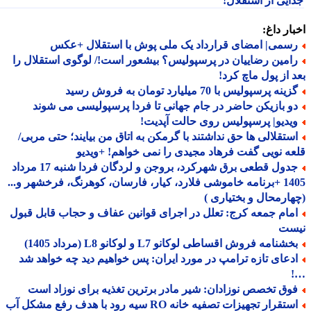
ایی از استقلال!
ار داغ:
سمی| امضای قرارداد یک ملی پوش با استقلال +عکس
امین رضاییان در پرسپولیس؟ بیشعور است!/ لوگوی استقلال را
 از پول ماچ کرد!
ینه پرسپولیس با 70 میلیارد تومان به فروش رسید
و بازیکن حاضر در جام جهانی تا فردا پرسپولیسی می شوند
یدیو| پرسپولیس روی حالت آپدیت!
ستقلالی ها حق نداشتند با گرمکن به اتاق من بیایند؛ حتی مربی/
ه نویی گفت فرهاد مجیدی را نمی خواهم! +ویدیو
جدول قطعی برق شهرکرد، بروجن و لردگان فردا شنبه 17 مرداد
1405 +برنامه خاموشی فلارد، کیار، فارسان، کوهرنگ، فرخشهر و...
ارمحال و بختیاری )
مام جمعه کرج: تعلل در اجرای قوانین عفاف و حجاب قابل قبول
ست
شنامه فروش اقساطی لوکانو L7 و لوکانو L8 (مرداد 1405)
دعای تازه ترامپ در مورد ایران: پس خواهیم دید چه خواهد شد
وق تخصص نوزادان: شیر مادر برترین تغذیه برای نوزاد است
استقرار تجهیزات تصفیه خانه RO سیه رود با هدف رفع مشکل آب