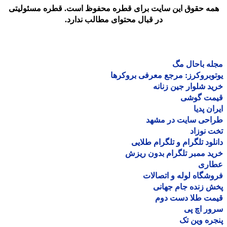
مه حقوق این سایت برای قطره محفوظ است. قطره مسئولیتی
در قبال محتوای مطالب ندارد.
ه باحال مگ
وبروکرز: مرجع معرفی بروکرها
د شلوار جین زنانه
مت گوشی
ان پدیا
احی سایت در مشهد
 نوزاد
لود تلگرام و تلگرام طلایی
د ممبر تلگرام بدون ریزش
اری
شگاه لوله و اتصالات
 زنده جام جهانی
مت طلا دست دوم
ر اچ پی
ره وین تک