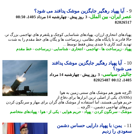
آیا پهپاد رهگیر جایگزین موشک پدافند می شود؟
 ایران
-
بین الملل
-
3 روز پیش - چهارشنبه 14 مرداد 1405، 08:50
82026
ادهای انتحاری ارزان، پهپادهای شناسایی کوچک و پلتفرم های تهاجمی بزرگ تر،
ا قادرند تا پایگاه های نظامی، زیرساخت ها و یگان های خط مقدم را به شدت
ید کنند کاری تا چندی پیش فقط توسط ...
د
-
زیرساخت ها
-
تهاجمی
-
انتحاری
-
شناسایی
-
زیرساخت
-
خط مقدم
آیا پهپاد رهگیر جایگزین موشک پدافند
 شود؟
بتر
-
سیاسی
-
3 روز پیش - چهارشنبه 14 مرداد
82025487
1405
چه هنوز هم موشک های سنتی زمین به هوا
(SAMs)، یکی از اصلی ترین ابزارها برای دفاع از
م هوایی هستند، اما استفاده از موشک های گران برای مهار و سرنگون کردن
وهای تهاجمی دشمن، - اگرچه ...
شک
-
سرنگون کردن
-
پهپاد
-
حریم هوایی
-
یکی از
-
هوا
-
پهپادهای متخاصم
یمن: با پهپاد دارایی حساس دشمن
دی را زدیم