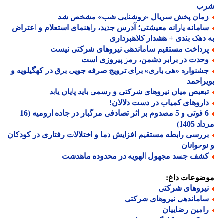
ب
مان پخش سریال «روشنایی شب» مشخص شد
امانه یارانه معیشتی؛ آدرس جدید، راهنمای استعلام و اعتراض
دهک بندی + هشدار کلاهبرداری
رداخت مستقیم ساماندهی نیروهای شرکتی نیست
حدت در برابر دشمن، رمز پیروزی است
شنواره «هی یاری» برای ترویج صرفه جویی برق در کهگیلویه و
راحمد
بعیض میان نیروهای شرکتی و رسمی باید پایان یابد
اروهای کمیاب در دست دلالان!
6 فوتی و 5 مصدوم بر اثر تصادفی مرگبار در جاده ارومیه (16
 1405)
ررسی رابطه مستقیم افزایش دما و اختلالات رفتاری در کودکان
وجوانان
شف جسد مجهول الهویه در محدوده ماهدشت
ضوعات داغ:
یروهای شرکتی
اماندهی نیروهای شرکتی
امین رضاییان