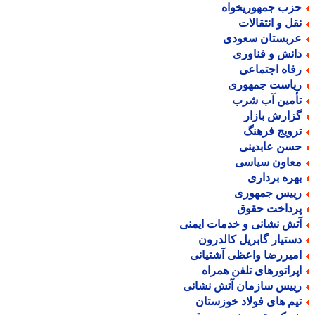
زب جمهوریخواه
قل و انتقالات
ربستان سعودی
انش و فناوری
فاه اجتماعی
یاست جمهوری
أمین آب شرب
زارش بازار
رویج فرهنگ
سن عابدینی
عاون سیاسی
هره برداری
ییس جمهوری
رداخت حقوق
تش نشانی و خدمات ایمنی
ستیار گابریل کالدرون
میررضا واعظی آشتیانی
پراتورهای تلفن همراه
ییس سازمان آتش نشانی
یم های فولاد خوزستان