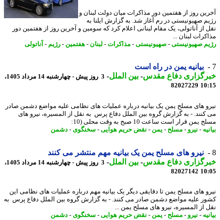
ین روز از هفتمین دور مذاکرات میان دولت لبنان و
م صهیونیستی در رم آغاز شد. به گزارش ایلنا به
 از آناتولی، یک مقام لبنانی اعلام کرد که سومین و آخرین روز از هفتمین دور
رات لبنان ...
م صهیونیستی
-
صهیونیستی
-
مذاکرات
-
لبنان
-
هفتمین
-
رژیم
-
آناتولی
بیانیه یمن در راه است
رگزاری دفاع مقدس
-
بین الملل
-
3 روز پیش - چهارشنبه 14 مرداد 1405،
82027229
10
و های مسلح یمن یک بیانیه درباره عملیات های نظامی علیه مواضع دشمن صادر
کنند. - به گزارش گروه بین الملل دفاع پرس به نقل از المسیره، نیرو های
یمن قرار است ساعت 10 صبح به وقت محلی (10:
یه
-
نیرو
-
مسلح
-
یمن
-
نقض حریم هوایی
-
سخنگوی
-
دشمن
نیرو های مسلح یمن یک بیانیه مهم منتشر می کنند
رگزاری دفاع مقدس
-
بین الملل
-
3 روز پیش - چهارشنبه 14 مرداد 1405،
82027142
10
و های مسلح یمن تا دقایقی دیگر یک بیانیه مهم درباره عملیات های نظامی این
ر علیه مواضع دشمن صادر می کنند. - به گزارش گروه بین الملل دفاع پرس به
 از المسیره، نیرو های مسلح یمن ...
یه
-
نیرو
-
مسلح
-
یمن
-
نقض حریم هوایی
-
سخنگوی
-
دشمن