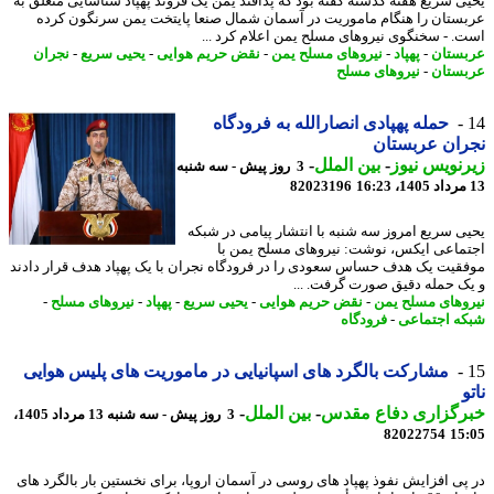
ی سریع هفته گذشته گفته بود که پدافند یمن یک فروند پهپاد شناسایی متعلق به
ستان را هنگام ماموریت در آسمان شمال صنعا پایتخت یمن سرنگون کرده
. - سخنگوی نیروهای مسلح یمن اعلام کرد ...
ستان
-
پهپاد
-
نیروهای مسلح یمن
-
نقض حریم هوایی
-
یحیی سریع
-
نجران
ستان
-
نیروهای مسلح
حمله پهپادی انصارالله به فرودگاه
ان عربستان
نویس نیوز
-
بین الملل
-
3 روز پیش - سه شنبه
82023196
ی سریع امروز سه شنبه با انتشار پیامی در شبکه
ماعی ایکس، نوشت: نیروهای مسلح یمن با
قیت یک هدف حساس سعودی را در فرودگاه نجران با یک پهپاد هدف قرار دادند
ک حمله دقیق صورت گرفت. ...
وهای مسلح یمن
-
نقض حریم هوایی
-
یحیی سریع
-
پهپاد
-
نیروهای مسلح
-
ه اجتماعی
-
فرودگاه
مشارکت بالگرد های اسپانیایی در ماموریت های پلیس هوایی
رگزاری دفاع مقدس
-
بین الملل
-
3 روز پیش - سه شنبه 13 مرداد 1405،
82022754
15
پی افزایش نفوذ پهپاد های روسی در آسمان اروپا، برای نخستین بار بالگرد های