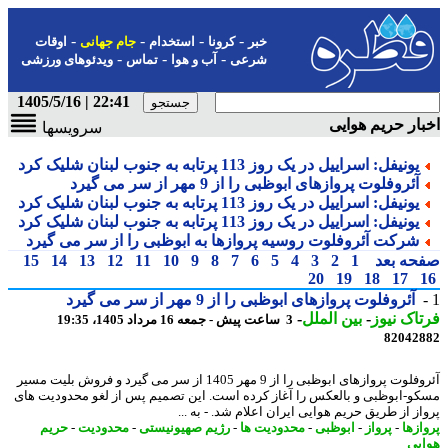
-
-
-
-
خبر
کرونا
استخدام
جام جهانی
اوقات
-
-
-
شرعی
آب و هوا
تماس
ویدئوهای ورزشی
22:41 | 1405/5/16
ار حریم هوایی
سرویسها
یونیفل: اسراییل در یک روز 113 پرتابه به جنوب لبنان شلیک کرد
آئروفلوت پروازهای ابوظبی را از 9 مهر از سر می گیرد
یونیفل: اسراییل در یک روز 113 پرتابه به جنوب لبنان شلیک کرد
یونیفل: اسراییل در یک روز 113 پرتابه به جنوب لبنان شلیک کرد
شرکت آئروفلوت روسیه پروازها به ابوظبی را از سر می گیرد
حه بعد
1
2
3
4
5
6
7
8
9
10
11
12
13
14
15
20
19
18
17
آئروفلوت پروازهای ابوظبی را از 9 مهر از سر می گیرد
اک نیوز
-
بین الملل
-
3 ساعت پیش - جمعه 16 مرداد 1405، 19:35
82042
آئروفلوت پروازهای ابوظبی را از 9 مهر 1405 از سر می گیرد و فروش بلیت مسیر
و-ابوظبی و بالعکس را آغاز کرده است. این تصمیم پس از لغو محدودیت های
از از طریق حریم هوایی ایران اعلام شد. - به ...
ازها
-
پرواز
-
ابوظبی
-
محدودیت ها
-
رژیم صهیونیستی
-
محدودیت
-
حریم
یی