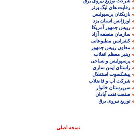
رکت توزیع نیروی برق
قابت های لیگ برتر
ازیکنان پرسپولیس
ورژانس استان یزد
ییس جمهور آمریکا
ازمان منطقه آزاد
نفرانس مطبوعاتی
عاون رییس جمهور
هبر معظم انقلاب
رسپولیس و نساجی
استای ایمن سازی
یشکسوت استقلال
رکت آب و فاضلاب
رپرستان خانوار
نعت نفت آبادان
وزیع نیروی برق
نسخه اصلی