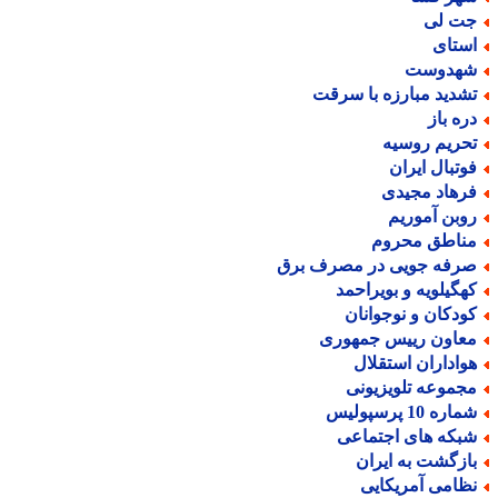
ت لی
ستای
هدوست
شدید مبارزه با سرقت
ره باز
حریم روسیه
وتبال ایران
رهاد مجیدی
وبن آموریم
ناطق محروم
رفه جویی در مصرف برق
هگیلویه و بویراحمد
ودکان و نوجوانان
عاون رییس جمهوری
واداران استقلال
جموعه تلویزیونی
اره 10 پرسپولیس
بکه های اجتماعی
ازگشت به ایران
ظامی آمریکایی