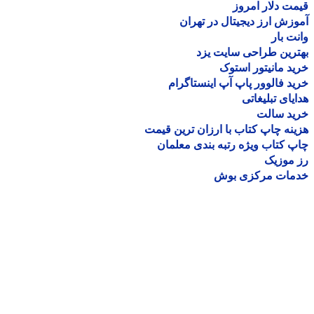
ت دلار امروز
زش ارز دیجیتال در تهران
ت بار
رین طراحی سایت یزد
د مانیتور استوک
د فالوور پاپ آپ اینستاگرام
یای تبلیغاتی
ید سالت
نه چاپ کتاب با ارزان ترین قیمت
 کتاب ویژه رتبه بندی معلمان
موزیک
مات مرکزی بوش