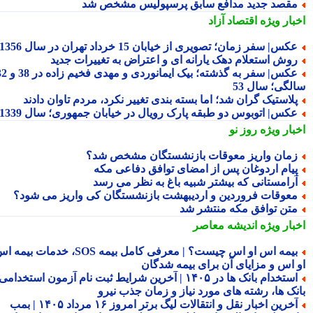
قصد جدید مدافع سابق پرسپولیس مشخص شد
بار ویژه
اقتصاد آزاد
کس| سفر زمان؛ تصویری از خیابان 15 خرداد تهران در سال 1356
وش استعلام دهک یارانه ای و اعتراض به تغییرات جدید
عکس| سفر به گذشته؛ بیک ایمانوردی و مهدی فخیم زاده در 38 و 32
لگی؛ سال 53
لاستیک گران شد؛ اما بسته بندی تغییر نکرد، مردم تاوان دادند
کس| اتوبوس دو طبقه پارک رویال در خیابان جمهوری؛ سال 1339
بار ویژه
روز نو
مان واریز معوقات بازنشستگان مشخص شد؟
یام اردوغان پس از امضای توافق دفاعی مکه
رامستانی که بیشتر شبیه باغ به نظر می رسد
عوقات فروردین و اردیبهشت بازنشستگان کی واریز می شود؟
تن توافق مکه منتشر شد
بار ویژه
اندیشه معاصر
بیمه اس او اس چیست؟ | معرفی کامل بیمه SOS، خدمات بیمه اس
 اس و مزایای آن برای بیمه شدگان
استخدام بانک ها در ۱۴۰۵ | آخرین شرایط ثبت نام آزمون استخدامی
نک ها، رشته های مورد نیاز و زمان جذب نیرو
آخرین اخبار نقل و انتقالات لیگ برتر امروز ۱۶ مرداد ۱۴۰۵ | بمب