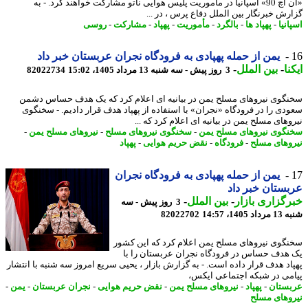
«ان اچ 90» اسپانیا در مأموریت پلیس هوایی ناتو مشارکت خواهند کرد. - به
رش خبرنگار بین الملل دفاع پرس ، در ...
نیا
-
پهپاد ها
-
بالگرد
-
مأموریت
-
پهپاد
-
مشارکت
-
روسی
یمن از حمله پهپادی به فرودگاه نجران عربستان خبر داد
نا
-
بین الملل
-
3 روز پیش - سه شنبه 13 مرداد 1405، 15:02
82022734
گوی نیروهای مسلح یمن در بیانیه ای اعلام کرد که یک هدف حساس دشمن
دی را در فرودگاه «نجران» با استفاده از پهپاد هدف قرار دادیم. - سخنگوی
های مسلح یمن در بیانیه ای اعلام کرد که ...
گوی نیروهای مسلح یمن
-
سخنگوی نیروهای مسلح
-
نیروهای مسلح یمن
-
وهای مسلح
-
فرودگاه
-
نقض حریم هوایی
-
پهپاد
یمن از حمله پهپادی به فرودگاه نجران
ستان خبر داد
گزاری بازار
-
بین الملل
-
3 روز پیش - سه
1405، 14:57
82022702
گوی نیروهای مسلح یمن اعلام کرد که این کشور
هدف حساس در فرودگاه نجران عربستان را با
اد هدف قرار داده است. - به گزارش بازار ، یحیی سریع امروز سه شنبه با انتشار
می در شبکه اجتماعی ایکس،
ستان
-
پهپاد
-
نیروهای مسلح یمن
-
نقض حریم هوایی
-
نجران عربستان
-
یمن
-
وهای مسلح