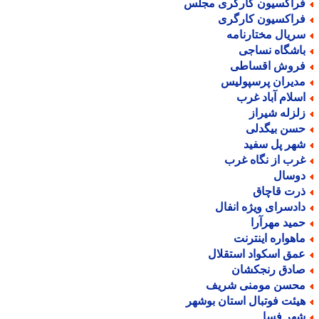
راکسیون کارگری مجلس
راکسیون کارگری
ریال مختارنامه
اشگاه نساجی
روش اقساطی
دیران پرسپولیس
سلام آباد غرب
لزله شیراز
سن بیگدلی
هر پل سفید
رب از نگاه غرب
وسال
رت قاچاق
ادسرای ویژه انفال
مید مهرآرا
اهواره اینترنت
مق اسکواد استقلال
ادق رنجکشان
حسن مومنی شریف
یئت فوتبال استان بوشهر
هر فسا