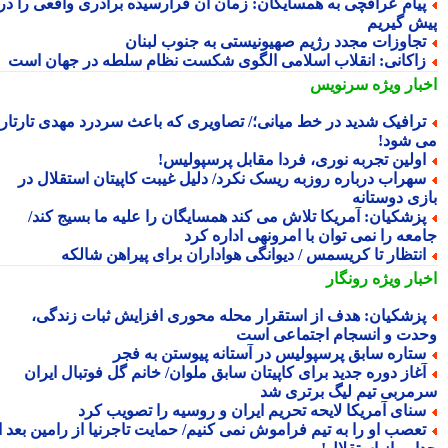
یام عراقچی به همسایگان: زمان آن فرارسیده برادری واقعی را در
ش گیریم
جاوزات مجدد رژیم صهیونیستی به جنوب لبنان
اکانی: انقلاب اسلامی الگوی شکست نظام سلطه در جهان است
بار ویژه
سرنویس
رافیک شدید در خط میانی؛/ تصاویری که باعث سردرد مهدی تارتار
 شود!
ولین تجربه نوری، فردا مقابل پرسپولیس!
هراب درباره روزبه ریسک نکرد/ دلیل غیبت کاپیتان استقلال در
زی دوستانه
زشکیان: آمریکا تلاش می کند همسایگان را علیه ما بسیج کند/
معه را نمی توان با امرونهی اداره کرد
نتظار تا کریسمس / دیوانگی هواداران برای پیراهن شالکه
بار ویژه
رونگار
زشکیان: هدف از استقرار محله محوری افزایش ثبات زندگی،
دت و انسجام اجتماعی است
تاره سابق پرسپولیس در آستانه پیوستن به فجر
غاز دوره جدید برای کاپیتان سابق ملوان/ خانم گل فوتبال ایران
مربی تیم لیگ برتری شد
نای آمریکا لایحه تحریم ایران و روسیه را تصویب کرد
عصب او را به تیم فراموش نمی کنیم/ حمایت تاجرنیا از رامین بعد از