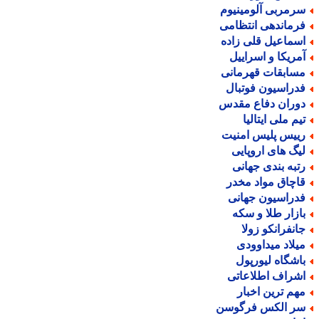
رمربی آلومینیوم
رماندهی انتظامی
سماعیل قلی زاده
مریکا و اسراییل
سابقات قهرمانی
دراسیون فوتبال
وران دفاع مقدس
یم ملی ایتالیا
ییس پلیس امنیت
یگ های اروپایی
تبه بندی جهانی
اچاق مواد مخدر
دراسیون جهانی
ازار طلا و سکه
انفرانکو زولا
یلاد میداوودی
اشگاه لیورپول
شراف اطلاعاتی
هم ترین اخبار
ر الکس فرگوسن