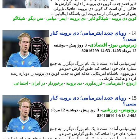
ر قصد جذب کوین دی بروینه را دارند. گزارش ها
ی از آن است که کوین دی بروینه، هافبک ناپولی،
از سرخوردگی از مدیریت این باشگاه ایتالیایی ...
ن دی بروینه
-
شیکاگو فایر
-
دی بروینه
-
اینتر
-
میامی
-
سن دیگو
-
شیکاگو
رویای جدید اینترمیامی؛ دی بروینه کنار
ی؟
نویس نیوز
-
اقتصادی
-
3 روز پیش - دوشنبه
82016299
ترمیامی آماده است تا یک نام بزرگ دیگر را به جمع
ره های خود اضافه کند. طبق گزارش «موندو
رتیوو»، باشگاه آمریکایی علاقه اش به جذب کوین دی بروینه را دوباره زنده
ه و هافبک بلژیکی ...
واج
-
اینترمیامی
-
فرزندآوری
-
دی بروینه
-
برخوردار
-
در ایران
-
اجتماعی
رویای جدید اینترمیامی؛ دی بروینه کنار
ی؟
نویس
-
ورزشی
-
3 روز پیش - دوشنبه 12 مرداد
82016010
1405
ترمیامی آماده است تا یک نام بزرگ دیگر را به جمع
ره های خود اضافه کند. طبق گزارش «موندو
ترمیامی آماده است تا یک نام بزرگ دیگر را به جمع ستاره های خود اضافه کند. -