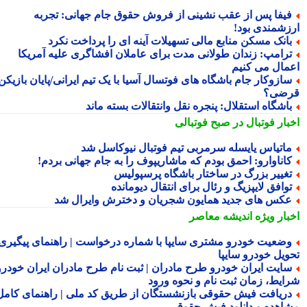
یفا پس از عقب نشینی از فروش حقوق جام جهانی: تجربه
زشمندی بود!
انک مسکن منابع مالی تسهیلات آینه ای را پرداخت نکرد
رامپ: زندان طولانی مدت برای عاملان افشاگری علیه آمریکا
مال می کنیم
ازوکار جام باشگاه های فوتسال آسیا با یک تیم ایرانی/پایان بازیکن
ضی؟
اشگاه استقلال: پنجره نقل وانتقالات بسته ماند
بار فوتبال در صبح فوتبالی
اتیاس یایسله سرمربی تیم فوتبال نیوکاسل شد
اناوارو: احمق بودم که ماشاریپوف را به جام جهانی بردم!
غییر بزرگ در ساختار باشگاه پرسپولیس
وافق لایپزیگ و رئال برای انتقال دیومانده
کس های جدید همایون شجریان و دخترش وایرال شد
بار ویژه
اندیشه معاصر
ضعیت خودرو مشتری سایپا با شماره درخواست | راهنمای پیگیری
ویل خودرو سایپا
ایت ایران خودرو طرح مادران | ثبت نام طرح مادران ایران خودرو،
ایط، زمان ثبت نام و نحوه ورود
ریافت فیش حقوقی بازنشستگان از طریق کد ملی | راهنمای کامل
اهده و دانلود فیش حقوقی