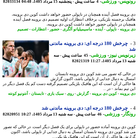
نویس
-
ورزشی
-
4 ساعت پیش - پنجشنبه 15 مرداد 1405، 04:48
82033134
بروینه فصل آینده همچنان در ناپولی حضور خواهد داشت کوین دی بروینه،
بک برجسته بلژیکی، برخلاف انتظارات اولیه تصمیم دی بروینه فصل آینده
نان در ناپولی حضور خواهد داشت کوین دی بروینه،
بروینه
-
ناپولی
-
آینده
-
ماسیمیلیانو آلگری
-
حضور
-
انتظارات
-
تصمیم
چرخش 180 درجه ای: دی بروینه ماندنی
نویس نیوز
-
ورزشی
-
45 ساعت پیش - سه
1405، 11:27
82021319
حالی که تصور می شد کوین دی بروینه تابستان
ال به دنبال جدایی از ناپولی باشد، اکنون گزارش
حاکی از آن است که این هافبک بلژیکی تصمیم گرفته دست کم یک فصل دیگر در
تیم بماند. - در ...
بروینه
-
کوین دی بروینه
-
گزارش
-
روی
-
سبک بازی
-
تابستان
-
آنتونیو کونته
چرخش 180 درجه ای: دی بروینه ماندنی شد
گار
-
ورزشی
-
46 ساعت پیش - سه شنبه 13 مرداد 1405، 10:27
82020951
ن دی بروینه آماده حضور در ناپولی برای یک فصل دیگر است. در حالی که تصور
شد کوین دی بروینه تابستان امسال به دنبال جدایی از ناپولی باشد، اکنون
رش ها حاکی از آن است که این هافبک بلژیکی ...