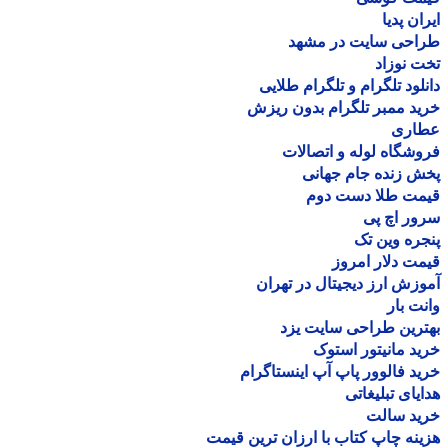
ان پدیا
احی سایت در مشهد
 نوزاد
لود تلگرام و تلگرام طلایی
د ممبر تلگرام بدون ریزش
اری
شگاه لوله و اتصالات
 زنده جام جهانی
مت طلا دست دوم
ر اچ پی
ره وین تک
ت دلار امروز
زش ارز دیجیتال در تهران
ت بار
رین طراحی سایت یزد
د مانیتور استوک
د فالوور پاپ آپ اینستاگرام
یای تبلیغاتی
ید سالت
نه چاپ کتاب با ارزان ترین قیمت