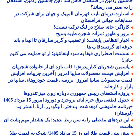
شین رامین در استقلال فاش شد / این جانشین رامین، استقلال
به صدر می رساند؟
ستارت درمان نایب قهرمان المپیک و جهان برای شرکت در
بقات جهانی قزاقستان
اراگر: جای صلاح در لیگ ترکیه نیست!
روز و ظهور ثمرات شجره طیبه بسیج
خبار انتظامی پایتخت؛ از تعقیب و گریز سارقان تا انهدام باند
ه ای گردنبندقاپ ها
شست اضطراری فیفا به سود اینفانتینو؛ از تو حمایت می کنیم
ی!
اسمین شجریان کنار پدرش؛ قاب تازه ای از خانواده شجریان
فزایش قیمت محصولات سایپا امروز | آخرین جزییات افزایش
ت محصولات سایپا امروز | بررسی قیمت خودروهای سایپا در
ار و کارخانه
روژه استعفای رییس جمهوری دوباره روی میز تندروها
جدول قطعی برق خرم آباد، بروجرد و دورود امروز 15 مرداد 1405
نامه خاموشی کوهدشت، پلدختر، الیگودرز، ازنا، الشتر و...
ستان)
ین دردهای مفصلی را به سن ربط ندهید؛ یک هشدار مهم پشت آن
ست
ش بینی قیمت طلا امروز 15 مرداد 1405/ شوک به قیمت طلا