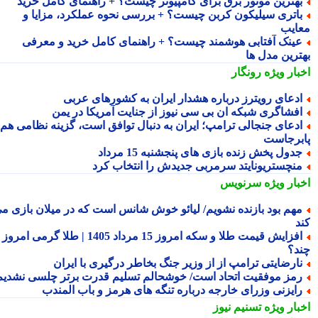
هترین موتور برق برای کامپیوتر چیست؟ + راهنمای کامل خرید
اتری سیلیکون کربن چیست؟ + بررسی نحوه عملکرد، مزایا و
ایب
ینک آفتابی هوشمند چیست؟ + راهنمای کامل خرید و معرفی
ترین مدل ها
بار ویژه
رونگار
دعای رویترز درباره هشدار ایران به کشورهای عربی
فشاگری شبکه ان بی سی نیوز از جنایت آمریکا در یمن
دعای جنجالی ترامپ؛ ایران به دنبال توافق است، گزینه نظامی هم
برجاست
دول پخش زنده بازی های پنجشنبه 15 مرداد
نچستریونایتد سرمربی جدیدش را انتخاب کرد
بار ویژه
سرنویس
هم بود بازنده نشویم/ لیائو خوش شانس است که در میلان بازی می
د
افزایش قیمت طلا و سکه امروز 15 مرداد 1405 | طلا گرمی امروز
د؟
ارضایتی ترامپ از از وزیر جنگ بخاطر درگیری با ایران
مز موفقیت اتحاد است/ خوشحالم تسلیم قدرت برتر چلسی نشدیم!
ایزنی وزرای خارجه درباره تنگه های هرمز و باب المندب
بار ویژه
تسنیم نیوز