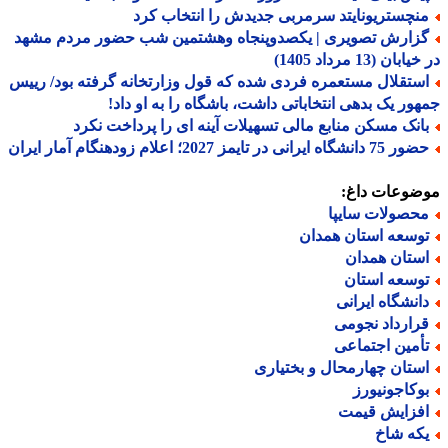
نچستریونایتد سرمربی جدیدش را انتخاب کرد
زارش تصویری | یکصدوپنجاه وهشتمین شب حضور مردم مشهد
بان (13 مرداد 1405)
ستقلال مستعمره فردی شده که قول وزارتخانه گرفته بود/ رییس
ور یک بدهی انتخاباتی داشت، باشگاه را به او داد!
انک مسکن منابع مالی تسهیلات آینه ای را پرداخت نکرد
دانشگاه ایرانی در تایمز 2027؛ اعلام زودهنگام آمار ایران
ضوعات داغ:
حصولات سایپا
وسعه استان همدان
ستان همدان
وسعه استان
انشگاه ایرانی
رارداد نجومی
أمین اجتماعی
ستان چهارمحال و بختیاری
وکاجونیورز
فزایش قیمت
که شاخ