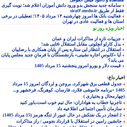
امانه جدید سنجش بدو ورود دانش آموزان اعلام شد؛ نوبت گیری
از طریق sirat۲.medu.ir
فعالیت بانک ها امروز چهارشنبه ۱۴ مرداد ۱۴۰۵؛ تعطیلی در برخی
تان ها و فعالیت عادی در تهران
بار ویژه
روز نو
زییات تازه از مذاکرات ایران و عمان
دل کارلو آنچلوتی مقابل استقلال 6تایی شد!
ستقلال در انتظار این ستاره پس از پایان همکاری با رضاییان
یا «کابوسِ اجاره نشینی» بازنشستگان با فرمانِ جدید مجلس پایان
 یابد؟
یمت دلار و یورو امروز پنجشنبه 15 مرداد 1405
ار داغ:
جدول قطعی برق شهرکرد، بروجن و لردگان امروز 15 مرداد
1405 +برنامه خاموشی فلارد، فارسان، کوهرنگ، فرخشهر و...
ارمحال و بختیاری )
اجرنیا خطاب به هواداران: حال تیم خوب است،باور کنید
ازمان تأمین اجتماعی اطلاعیه داد
ه هرمز (15 مرداد 1405)
انشین رامین در استقلال با قرارداد نجومی / راز مذاکرات