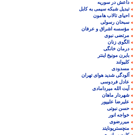
اعش در سوریه
بدیل شبکه سیمی به کابل
حیای تالاب هامون
بحان رسولی
ؤسسه اشراق و عرفان
رتضی نبوی
لگوی زنان
رمان خانگی
ایرن مونیخ اینتر
لیولند
سدودی
لودگی شدید هوای تهران
ادل فردوسی
یت الله میردامادی
هردار ماهان
لیرضا علیپور
سن نبوتی
واجه انور
یررضوی
نچستریونایتد
لودیو رانیری