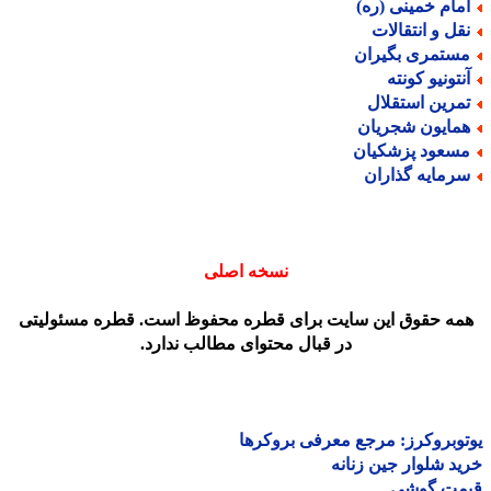
مام خمینی (ره)
قل و انتقالات
ستمری بگیران
نتونیو کونته
مرین استقلال
مایون شجریان
سعود پزشکیان
رمایه گذاران
نسخه اصلی
مه حقوق این سایت برای قطره محفوظ است. قطره مسئولیتی
در قبال محتوای مطالب ندارد.
وبروکرز: مرجع معرفی بروکرها
د شلوار جین زنانه
مت گوشی