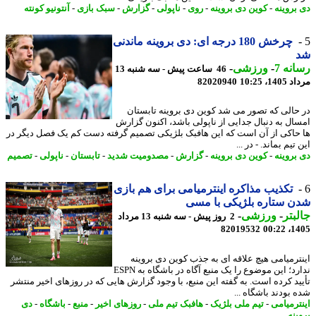
بروینه
-
کوین دی بروینه
-
روی
-
ناپولی
-
گزارش
-
سبک بازی
-
آنتونیو کونته
چرخش 180 درجه ای: دی بروینه ماندنی
نه 7
-
ورزشی
-
46 ساعت پیش - سه شنبه 13
1، 10:25
82020940
حالی که تصور می شد کوین دی بروینه تابستان
ال به دنبال جدایی از ناپولی باشد، اکنون گزارش
حاکی از آن است که این هافبک بلژیکی تصمیم گرفته دست کم یک فصل دیگر در
تیم بماند. - در ...
بروینه
-
کوین دی بروینه
-
گزارش
-
مصدومیت شدید
-
تابستان
-
ناپولی
-
تصمیم
تکذیب مذاکره اینترمیامی برای هم بازی
 ستاره بلژیکی با مسی
بتر
-
ورزشی
-
2 روز پیش - سه شنبه 13 مرداد
82019532
1405
ترمیامی هیچ علاقه ای به جذب کوین دی بروینه
ندارد؛ این موضوع را یک منبع آگاه در باشگاه به ESPN
ید کرده است. به گفته این منبع، با وجود گزارش هایی که در روزهای اخیر منتشر
 بودند باشگاه ...
ترمیامی
-
تیم ملی بلژیک
-
هافبک تیم ملی
-
روزهای اخیر
-
منبع
-
باشگاه
-
دی
ینه