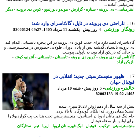
رمیامی آماده ...
ترمیامی
-
دی بروینه
-
ستاره
-
گزارش
-
موندو دپورتیوو
-
کوین دی بروینه
-
دیگر
ناراحتی دی بروینه در ناپل: گالاتاسرای وارد شد!
گار
-
ورزشی
-
4 روز پیش - یکشنبه 11 مرداد 1405، 09:27
82006124
اتاسرای قصد دارد برای جذب کوین دی بروینه در این پنجره تابستانی اقدام کند.
بروینه تابستان گذشته پس از پایان دوران طولانی حضورش در منچسترسیتی و
حالی که بازیکن آزاد بود، به ناپولی پیوست.
اتاسرای
-
دی بروینه
-
کوین دی بروینه
-
تابستان
-
تابستانی
-
آنتونیو کونته
-
کن آزاد
ظهور منچسترسیتی جدید؛ انقلابی در
بال جهان
بتر
-
ورزشی
-
5 روز پیش - شنبه 10 مرداد
82003133
1405
بیش از سه سال از دهم ژوئن 2023 سپری شده
؛ همان روزی که ایلکای گوندوگان با بالا بردن
 لیگ قهرمانان اروپا در استانبول، منچسترسیتیِ تحت هدایت پپ گواردیولا را
 اولین بار به قله فوتبال ...
سترسیتی
-
ترکیب
-
فوتبال
-
لیگ قهرمانان اروپا
-
اروپا
-
تیم
-
ستارگان