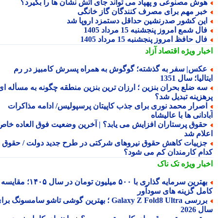
وش مصنوعی و پهپاد می تواند جای آتش نشان ها را بگیرد؟
بر مهم برای مصرف کنندگان گاز خانگی
ین کشور صدرنشین حداقل دستمزد اروپا شد
ال شمع امروز پنجشنبه 15 مرداد 1405
ال حافظ امروز پنجشنبه 15 مرداد 1405
بار ویژه
اقتصاد آزاد
کس| سفر به گذشته؛ گوگوش به همراه پسرش کامبیز در رم
الیا؛ سال 1351
ه ضلع بحران بنزین ؛ ارزان ترین بنزین منطقه چگونه به مسأله ای
هزینه تبدیل شد؟
صرار محمد نوری برای جذب کاپیتان پرسپولیس/ ادامه مذاکرات
دانی ها با عالیشاه
قوق پرستاران افزایش می یابد؟ | آخرین وضعیت فوق العاده خاص
لام شد
زییات کاهش حقوق نیروهای شرکتی در طرح جدید دولت / حقوق
ام کارمندان کم می شود؟
بار ویژه
تک ناک
بهترین سرمایه گذاری با ۵۰۰ میلیون تومان در سال ۱۴۰۵؛ مقایسه
مل گزینه های سودآور
بررسی Galaxy Z Fold8 Ultra ؛ بهترین گوشی تاشو سامسونگ برای
2026