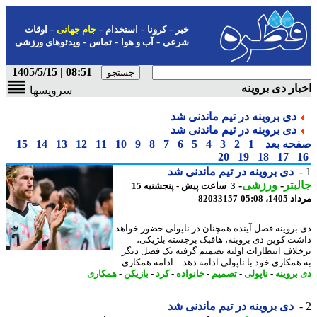
-
-
-
-
خبر
کرونا
استخدام
جام جهانی
اوقات
-
-
-
شرعی
آب و هوا
تماس
ویدئوهای ورزشی
08:51 | 1405/5/15
ار دی بروینه
سرویسها
دی بروینه در تیم ماندنی شد
دی بروینه در تیم ماندنی شد
حه بعد
1
2
3
4
5
6
7
8
9
10
11
12
13
14
15
20
19
18
17
دی بروینه در تیم ماندنی شد
بتر
-
ورزشی
-
3 ساعت پیش - پنجشنبه 15
1، 05:08
82033157
بروینه فصل آینده همچنان در ناپولی حضور خواهد
ت کوین دی بروینه، هافبک برجسته بلژیکی،
لاف انتظارات اولیه تصمیم گرفته یک فصل دیگر
مکاری خود با ناپولی ادامه دهد. - ادامه همکاری ...
بروینه
-
ناپولی
-
تصمیم
-
خانواده
-
کرد
-
بازیکن
-
همکاری
دی بروینه در تیم ماندنی شد