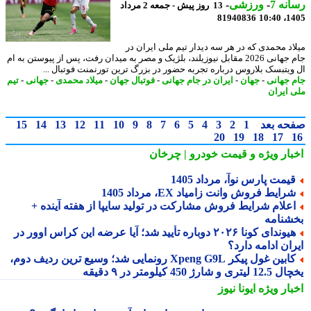
نه 7
-
ورزشی
-
13 روز پیش - جمعه 2 مرداد
81940836
1405
اد محمدی که در هر سه دیدار تیم ملی ایران در
جام جهانی 2026 مقابل نیوزیلند، بلژیک و مصر به میدان رفت، پس از پیوستن به ام
ویتبسک بلاروس درباره تجربه حضور در بزرگ ترین تورنمنت فوتبال ...
 جهانی
-
جهان
-
ایران در جام جهانی
-
فوتبال جهان
-
میلاد محمدی
-
جهانی
-
تیم
 ایران
حه بعد
1
2
3
4
5
6
7
8
9
10
11
12
13
14
15
20
19
18
17
بار ویژه
و قیمت خودرو | چرخان
یمت پارس نوآ، مرداد 1405
رایط فروش وانت زامیاد EX، مرداد 1405
علام شرایط فروش مشارکت در تولید سایپا از هفته آینده +
شنامه
هیوندای کونا ۲۰۲۶ دوباره تأیید شد؛ آیا عرضه این کراس اوور در
ان ادامه دارد؟
کابین غول پیکر Xpeng G9L رونمایی شد؛ وسیع ترین ردیف دوم،
ری و شارژ 450 کیلومتر در ۹ دقیقه
بار ویژه
ایونا نیوز