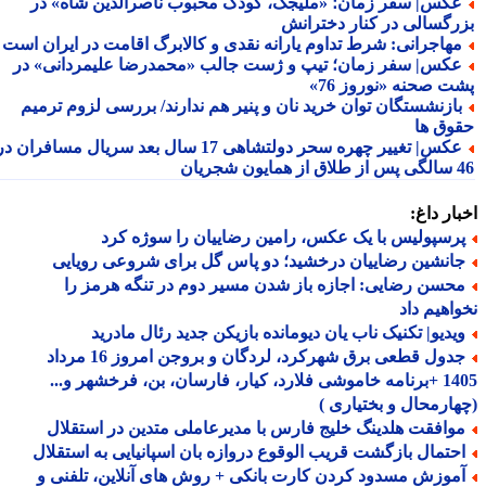
کس| سفر زمان؛ «ملیجک، کودک محبوب ناصرالدین شاه» در
رگسالی در کنار دخترانش
هاجرانی: شرط تداوم یارانه نقدی و کالابرگ اقامت در ایران است
کس| سفر زمان؛ تیپ و ژست جالب «محمدرضا علیمردانی» در
ت صحنه «نوروز 76»
ازنشستگان توان خرید نان و پنیر هم ندارند/ بررسی لزوم ترمیم
وق ها
عکس| تغییر چهره سحر دولتشاهی 17 سال بعد سریال مسافران در
شجریان
ار داغ:
رسپولیس با یک عکس، رامین رضاییان را سوژه کرد
انشین رضاییان درخشید؛ دو پاس گل برای شروعی رویایی
حسن رضایی: اجازه باز شدن مسیر دوم در تنگه هرمز را
اهیم داد
یدیو| تکنیک ناب یان دیومانده بازیکن جدید رئال مادرید
جدول قطعی برق شهرکرد، لردگان و بروجن امروز 16 مرداد
1405 +برنامه خاموشی فلارد، کیار، فارسان، بن، فرخشهر و...
ارمحال و بختیاری )
وافقت هلدینگ خلیج فارس با مدیرعاملی متدین در استقلال
حتمال بازگشت قریب الوقوع دروازه بان اسپانیایی به استقلال
موزش مسدود کردن کارت بانکی + روش های آنلاین، تلفنی و