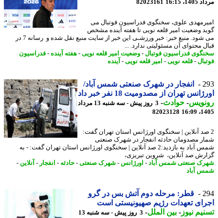
1، 16:15
82023161
رمهدی علوی، سخنگوی فدراسیون فوتبال می
د وضعیت امیر قلعه نویی تا هفته آینده مشخص
می شود. منبع خبر: خبر ورزشـی این خبر از سایت منبع نقل شده و رسانه 7 در
ل محتوای آن مسئولیتی ندارد. ...
گوی فدراسیون فوتبال
-
وضعیت امیر قلعه نویی
-
هفته آینده
-
فدراسیون
بال
-
قلعه نویی
-
امیر قلعه نویی
-
آینده
2
انفجار در شهرک صنعتی شمس آباد/
انس تهران از مصدومیت 18 نفر خبر داد
نویس
-
حوادث
-
3 روز پیش - سه شنبه 13 مرداد
82023128
1405
صد آنلاین | سخنگوی اورژانس استان تهران گفت:
ر مصدومان حادثه انفجار در شهرک صنعتی
شمس آباد به بازدید:2 صد آنلاین | سخنگوی اورژانس استان تهران گفت: - به
رش صد آنلاین، شروین تبریزی،
ک صنعتی شمس آباد
-
اورژانس
-
شهرک صنعتی
-
حادثه
-
انفجار
-
آنلاین
-
 آباد
2
قطر: مرحله دوم آتش بس در گرو
ای تعهدات رژیم صهیونیستی است
یم نیوز
-
بین الملل
-
3 روز پیش - سه شنبه 13