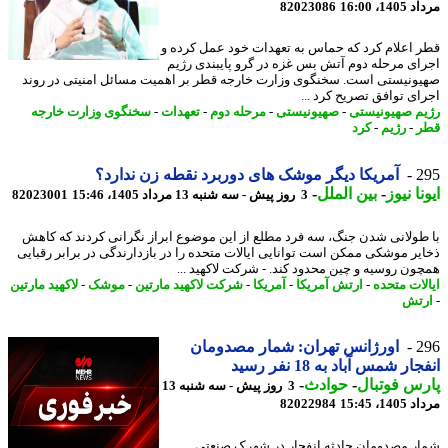
1، 16:00
82023086
 اعلام کرد که حماس به تعهدات خود عمل کرده و
ای مرحله دوم آتش بس غزه در گرو پایبندی رژیم
ونیستی است. سخنگوی وزارت خارجه قطر بر اهمیت مسائل امنیتی در روند
ای توافق تصریح کرد ...
م صهیونیستی
-
صهیونیستی
-
مرحله دوم
-
تعهدات
-
سخنگوی وزارت خارجه
ر
-
رژیم
-
کرد
2
آمریکا دیگر موشک های دوربرد نقطه زن ندارد؟
نا نیوز
-
بین الملل
-
3 روز پیش - سه شنبه 13 مرداد 1405، 15:46
82023001
طولانی شدن جنگ، سه فرد مطلع از این موضوع ابراز نگرانی کردند که کاهش
یر موشکی ممکن است توانایی ایالات متحده را در بازدارندگی در برابر رقبایی
ون روسیه و چین محدود کند. - شرکت لاکهید ...
لات متحده
-
ارتش آمریکا
-
آمریکا
-
شرکت لاکهید مارتین
-
موشک
-
لاکهید مارتین
تش
2
اورژانس تهران: شمار مصدومان
ار شمس آباد به 18 نفر رسید
س فوتبال
-
حوادث
-
3 روز پیش - سه شنبه 13
1، 15:45
82022984
ر مصدومان حادثه انفجار در شهرک صنعتی