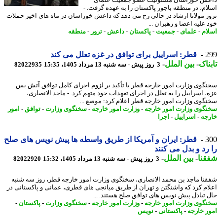
ش خوراسان مسئولیت عضو جمعیت علمای
ام، در منطقه باجور پاکستان را به عهده گرفت. -
ر مولانا ارشاد در حالی رخ می دهد که داعش خوراسان در ماه های اخیر حملات
 علیه اعضا و رهبران ...
ام
-
علمای
-
جمعیت
-
پاکستان
-
داعش
-
ترور
-
منطقه
2
قطر: اسراییل برای توافق در غزه تعلل می کند
ناک
-
بین الملل
-
3 روز پیش - سه شنبه 13 مرداد 1405، 15:35
82022935
گوی وزارت امور خارجه قطر با تأکید بر لزوم اجرای کامل توافق آتش بس
، اسراییل را به تعلل در اجرای تعهدات خود متهم کرد. - ماجد الانصاری،
گوی وزارت امور خارجه قطر اعلام کرد: موضع ...
گوی وزارت امور خارجه
-
وزارت امور خارجه
-
سخنگوی وزارت
-
توافق
-
امور
جه
-
اسراییل
-
اجرا
3
قطر: ایران و آمریکا از طریق واسطه ها پیش نویس های صلح
رد و بدل می کنند
نا
-
بین الملل
-
3 روز پیش - سه شنبه 13 مرداد 1405، 15:32
82022920
نا ماجد بن محمد الانصاری، سخنگوی وزارت امور خارجه قطر، روز سه شنبه
ام کرد که واشنگتن و تهران از طریق میانجی های قطری، عمانی و پاکستانی در
 تبادل پیش نویس های توافق صلح هستند. ...
گوی وزارت امور خارجه
-
وزارت امور خارجه
-
سخنگوی وزارت
-
پاکستان
-
ر خارجه
-
پاکستانی
-
نویس