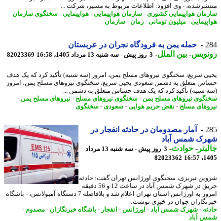
شرشده، - وی افزود: اطلاعات مربوط به مسیر، شرکت ...
مان هواپیمایی کشوری
-
سازمان هواپیمایی
-
هواپیمایی
-
سخنگوی سازمان
پیمایی
-
میلیون تومانی
-
زمان
-
سازمان
2
حمله یمن به فرودگاه نجران در عربستان
نویس
-
بین الملل
-
3 روز پیش - سه شنبه 13 مرداد 1405، 16:58
82023369
ی سریع، سخنگوی نیروهای مسلح یمن، امروز (سه شنبه) تأکید کرد که یک هدف
س متعلق به دشمن سعودی یحیی سریع، سخنگوی نیروهای مسلح یمن، امروز
 شنبه) تأکید کرد که یک هدف حساس متعلق به دشمن ...
گوی نیروهای مسلح یمن
-
سخنگوی نیروهای مسلح
-
نیروهای مسلح یمن
-
وهای مسلح
-
نقض حریم هوایی
-
سعودی
-
سخنگوی
2
آمار مصدومان در حادثه انفجار در
رک شمس آباد
بتر
-
حوادث
-
3 روز پیش - سه شنبه 13 مرداد
82023362
1405
ین تبریزی، سخنگوی اورژانس تهران گفت: حادثه
حریق در شهرک شمس آباد در ساعت 12 و 56 دقیقه
امروز به اورژانس استان تهران اعلام شد و بلافاصله 7 دستگاه آمبولانس، - باشگاه
نگاران جوان در خبری نوشت:
ثه
-
شهرک شمس آباد
-
اورژانس
-
انفجار
-
باشگاه خبرنگاران
-
مصدوم
-
 آباد