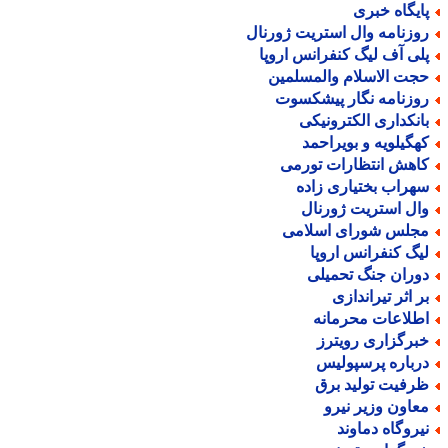
ایگاه خبری
وزنامه وال استریت ژورنال
لی آف لیگ کنفرانس اروپا
جت الاسلام والمسلمین
وزنامه نگار پیشکسوت
انکداری الکترونیکی
هگیلویه و بویراحمد
اهش انتظارات تورمی
هراب بختیاری زاده
ال استریت ژورنال
جلس شورای اسلامی
یگ کنفرانس اروپا
وران جنگ تحمیلی
ر اثر تیراندازی
طلاعات محرمانه
برگزاری رویترز
رباره پرسپولیس
رفیت تولید برق
عاون وزیر نیرو
یروگاه دماوند