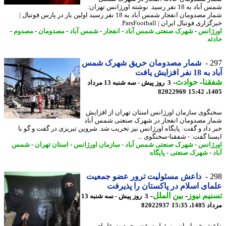
شمس آباد به 18 نفر رسید. نوشته اورژانس تهران:
شمار مصدومان انفجار شمس آباد به 18 نفر رسید اولین بار در پارس فوتبال |
اری فوتبال ایران | ParsFootball.
ژانس
-
شهرک صنعتی شمس آباد
-
انفجار
-
شمس آباد
-
مصدومان
-
مصدوم
-
ثه
2
شمار مصدومان حریق شهرک شمس
نفر افزایش یافت
نا
-
حوادث
-
3 روز پیش - سه شنبه 13 مرداد
82022969
1405
گوی سازمان اورژانس استان تهران از افزایش
ر مصدومان انفجار در شهرک صنعتی شمس آباد
 داد و گفت: پایگاه اورژانس نیز تخریب شد. شروین تبریزی در گفت و گو با
نا گفت: - شفقنا-سخنگوی ...
ژانس
-
شهرک صنعتی شمس آباد
-
سازمان اورژانس
-
استان تهران
-
شمس
-
شهرک صنعتی
-
پایگاه
2
داعش مسئولیت ترور عضو جمعیت
ای اسلام در پاکستان را پذیرفت
یم نیوز
-
بین الملل
-
3 روز پیش - سه شنبه 13
1، 15:35
82022937