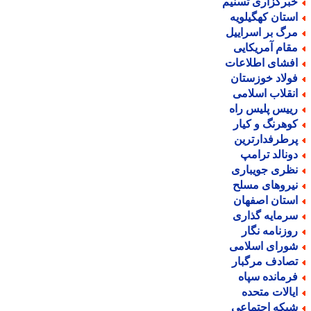
برگزاری تسنیم
ستان کهگیلویه
رگ بر اسراییل
قام آمریکایی
فشای اطلاعات
ولاد خوزستان
نقلاب اسلامی
ییس پلیس راه
وهرنگ و کیار
رطرفدارترین
ونالد ترامپ
ظری جویباری
یروهای مسلح
ستان اصفهان
رمایه گذاری
وزنامه نگار
ورای اسلامی
صادف مرگبار
رمانده سپاه
یالات متحده
بکه اجتماعی