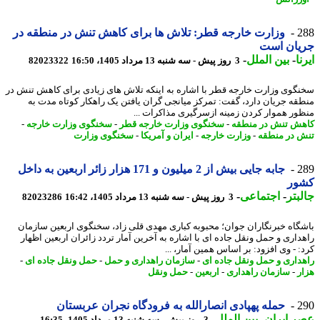
2
وزارت خارجه قطر: تلاش ها برای کاهش تنش در منطقه در
یان است
ا
-
بین الملل
-
3 روز پیش - سه شنبه 13 مرداد 1405، 16:50
82023322
گوی وزارت خارجه قطر با اشاره به اینکه تلاش های زیادی برای کاهش تنش در
قه جریان دارد، گفت: تمرکز میانجی گران یافتن یک راهکار کوتاه مدت به
ور هموار کردن زمینه ازسرگیری مذاکرات ...
ش تنش در منطقه
-
سخنگوی وزارت خارجه قطر
-
سخنگوی وزارت خارجه
-
 در منطقه
-
وزارت خارجه
-
ایران و آمریکا
-
سخنگوی وزارت
2
جابه جایی بیش از 2 میلیون و 171 هزار زائر اربعین به داخل
ور
بتر
-
اجتماعی
-
3 روز پیش - سه شنبه 13 مرداد 1405، 16:42
82023286
گاه خبرنگاران جوان؛ محبوبه کباری مهدی قلی زاد، سخنگوی اربعین سازمان
داری و حمل ونقل جاده ای با اشاره به آخرین آمار تردد زائران اربعین اظهار
: - وی افزود: بر اساس همین آمار، ...
داری و حمل ونقل جاده ای
-
سازمان راهداری و حمل
-
حمل ونقل جاده ای
-
ر
-
سازمان راهداری
-
اربعین
-
حمل ونقل
2
حمله پهپادی انصارالله به فرودگاه نجران عربستان
 ایران
-
بین الملل
-
3 روز پیش - سه شنبه 13 مرداد 1405، 16:35