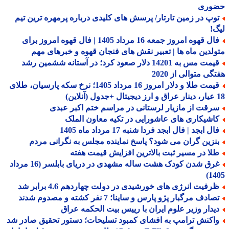
وری
وپ در زمین تارتار/ پرسش های کلیدی درباره پرمهره ترین تیم
!
فال قهوه امروز جمعه 16 مرداد 1405 | فال قهوه امروز برای
لدین ماه ها | تعبیر نقش های فنجان قهوه و خبرهای مهم
قیمت مس به 14201 دلار صعود کرد؛ در آستانه ششمین رشد
گی متوالی از 2020
قیمت طلا و دلار امروز 16 مرداد 1405؛ نرخ سکه پارسیان، طلای
رقت از مازیار لرستانی در مراسم ختم اکبر عبدی
اشیکاری های عاشورایی در تکیه معاون الملک
ل ابجد | فال ابجد فردا شنبه 17 مرداد ماه 1405
نزین گران می شود؟ پاسخ نماینده مجلس به نگرانی مردم
لا در مسیر ثبت بالاترین افزایش قیمت هفته
غرق شدن کودک هشت ساله مشهدی در دریای بابلسر (16 مرداد
14
رفیت انرژی های خورشیدی در دولت چهاردهم 4.6 برابر شد
ادف مرگبار پژو پارس و ساینا؛ 7 نفر کشته و مصدوم شدند
یدار وزیر علوم ایران با رییس بیت الحکمه عراق
اکنش ترامپ به افشای کمبود تسلیحات؛ دستور تحقیق صادر شد