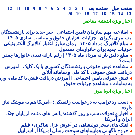
حه قبل
صفحه بعد
1
2
3
4
5
6
7
8
9
10
11
12
20
19
18
17
16
15
14
بار ویژه
اندیشه معاصر
طلاعیه مهم سازمان تامین اجتماعی | خبر جدید برای بازنشستگان و
تمری بگیران | جزئیات افزایش حقوق و متناسب سازی ۱۴۰۵
مبلغ کالابرگ مرداد ۱۴۰۵ | زمان شارژ اعتبار کالابرگ الکترونیکی |
ئیات جدید برای خانوارهای مشمول
مبلغ دقیق یارانه مرداد ماه ۱۴۰۵ | رقم یارانه نقدی خانوارها چقدر
ت؟
شاهده فیش حقوقی بازنشستگان کشوری با یک کلیک | آموزش
یافت فیش حقوقی با کد ملی و سامانه آنلاین
یش حقوقی تامین اجتماعی | آموزش دریافت فیش با کد ملی، ورود
 سامانه و مشاهده جزئیات حقوق
بار ویژه
ایونا نیوز
ست رد ترامپ به درخواست زلنسکی؛ «آمریکا هم به موشک نیاز
رد»
خبار و تحولات شب و روز گذشته/ پالس های مثبت از پایان جنگ
ان و آمریکا
شک های سحر دولتشاهی در آغوش غزل شاکری+ فیلم
روج ناگهانی هواپیماهای سوخت رسان آمریکا از اسراییل