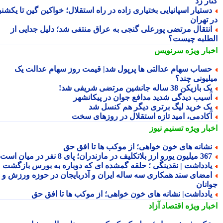
ر زد
ستیار اسپانیایی بختیاری زاده در راه استقلال؛ خواکین گین تا یکشنبه
 تهران
نتقال مرتضی پورعلی گنجی به عراق منتفی شد؛ دلیل جدایی از
طلبه چیست؟
بار ویژه
سرنویس
ساب سهام عدالتی ها پرپول شد| قیمت روز سهام عدالت یک
لیونی چند؟
 بازیکن 38 ساله جانشین مرتضی شریفی شد!
سیب دیدگی شدید مدافع جوان در پیکانشهر
ک خرید لیگ برتری دیگر هم کنسل شد
کادمی، امید تازه استقلال در روزهای سخت
بار ویژه
تسنیم نیوز
شانه های خون خواهی؛ از موکب ها تا افقِ حق
لیون یورو ارز بلاتکلیف در مازندران؛ پای 8 نفر در میان است!
ادداشت | نقدینگی ؛ حلقه گمشده ای که دوباره به بورس بازگشت
مضای سند همکاری سه ساله ایران و آذربایجان در حوزه ورزش و
انان
ادداشت| نشانه های خون خواهی؛ از موکب ها تا افقِ حق
بار ویژه
اقتصاد آزاد