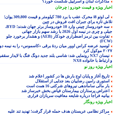
ذاکرات لبنان و اسراییل شکست خورد؟
بار ویژه
و قیمت خودرو | چرخان
لی اوتو i8 محرک عقب با برد 780 کیلومتر و قیمت 309,800 یوان؛
اش تازه برای جبران افت فروش در چین
سه خودروساز چینی وارد 10 خودروساز برتر جهان شدند؛ BYD،
 و چری در نیمه اول 2026 با رشد سهم بازار جهانی
تفاوت بین ترمز اضطراری خودکار (AEB) و هشدار برخورد جلو
وسید عرضه کراس اوور میان ردهٔ برقی «کاسموس» را به نیمه دوم
وکول کرد
نیسان NX7 رونمایی شد: شاسی بلند جدید دونگ فنگ با لایدار سقفی
رتباط با خانواده NX8
بار ویژه
روز نو
اریخ آغاز و پایان اوج بارش ها در کشور اعلام شد
ستوری رامین رضاییان بعد جدایی از استقلال
ار مالی ساماندهی نیروهای شرکتی 16 همت است
عتراض پرستاران بیمارستان فیاض بخش خبرساز شد
یانیه فراجا درباره شایعه معافیت سربازان فراری
بار ویژه
رونگار
راکز نظامی عربستان هدف حمله قرار گرفت؛ تهدید تند علیه