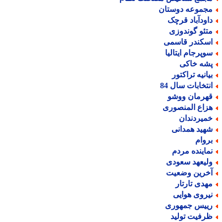
جموعه دوستان
اودآباد قرچک
تئو گوندوزی
سکندر قاسمی
وپرجام ایتالیا
شه خاکی
یانیه تراکتور
نتخابات سال 84
هرمان ووشو
زاع المنصوری
میردندان
هید همدانی
روام
ماینده مردم
لیعهد سعودی
خرین وضعیت
هدی تارتار
یروی هوایی
ییس جمهوری
رفیت تولید