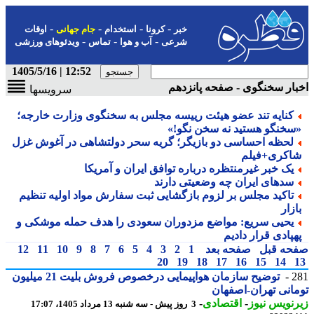
-
-
-
-
خبر
کرونا
استخدام
جام جهانی
اوقات
-
-
-
شرعی
آب و هوا
تماس
ویدئوهای ورزشی
12:52 | 1405/5/16
ار سخنگوی - صفحه پانزدهم
سرویسها
کنایه تند عضو هیئت رییسه مجلس به سخنگوی وزارت خارجه؛
سخنگو هستید نه سخن نگو!»
لحظه احساسی دو بازیگر؛ گریه سحر دولتشاهی در آغوش غزل
اکری+فیلم
یک خبر غیرمنتظره درباره توافق ایران و آمریکا
سدهای ایران چه وضعیتی دارند
تاکید مجلس بر لزوم بازگشایی ثبت سفارش مواد اولیه تنظیم
زار
یحیی سریع: مواضع مزدوران سعودی را هدف حمله موشکی و
هپادی قرار دادیم
حه قبل
صفحه بعد
1
2
3
4
5
6
7
8
9
10
11
12
20
19
18
17
16
15
14
2
توضیح سازمان هواپیمایی درخصوص فروش بلیت 21 میلیون
انی تهران-اصفهان
نویس نیوز
-
اقتصادی
-
3 روز پیش - سه شنبه 13 مرداد 1405، 17:07