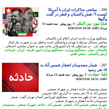
2
میانجی مذاکرات ایران با آمریکا
ست؟؛ نقش پاکستان و قطر در گفت
ها
ا نیوز
-
بین الملل
-
3 روز پیش - سه شنبه 13
1، 16:56
82023354
گوی وزارت خارجه ایران اعلام کرد پاکستان
نجی مسائل مرتبط با تهران و واشنگتن است و قطر نیز در صورت نیاز کمک
هد کرد. - در شرایطی که نام کشورهایی مانند چین به عنوان میانجی احتمالی ...
ستان
-
میان
-
سخنگوی وزارت
-
سخنگوی وزارت امور خارجه
-
ایران
-
فرمانده
ش پاکستان
-
تماس تلفنی
2
شمار مصدومان انفجار شمس آباد به
ا
-
حوادث
-
3 روز پیش - سه شنبه 13 مرداد
82023330
1405
ر مصدومان حادثه انفجار در شهرک صنعتی
شمس آباد به 18 نفر رسید. به گزارش ایلنا، شروین
یزی، بعد از ظهر سه شنبه، - سخنگوی اورژانس استان تهران گفت: شمار
ومان حادثه انفجار در شهرک صنعتی ...
ک صنعتی شمس آباد
-
انفجار
-
شمس آباد
-
حادثه
-
شهرک صنعتی
-
مصدومان
رژانس