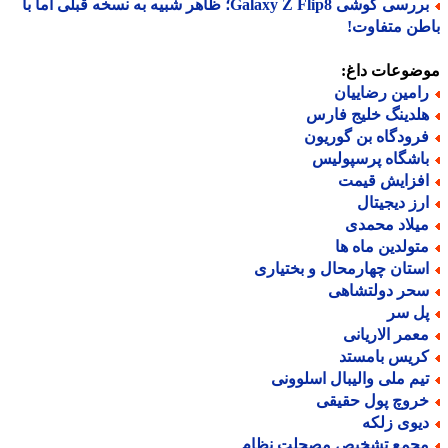
بررسی گوشی Galaxy Z Flip8؛ ظاهر شبیه به نسخه قبلی اما با
ن متفاوت!
ضوعات داغ:
امین رضاییان
لدینگ خلیج فارس
رودگاه بن گوریون
اشگاه پرسپولیس
فزایش قیمت
رز دیجیتال
یلاد محمدی
تولدین ماه ها
ستان چهارمحال و بختیاری
حر دولتشاهی
ل سر
عمر الاریانی
ریس بامستد
یم ملی والیبال اسلوونی
روچ پول حقیقی
یوی زلکه
جمع تشخیص مصحلت نظام