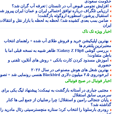
ومت سعودی
فزایش نجومی قبوض آب در تابستان | تعرفه آب گران شد؟
رزیابی تلگراف درباره توافق احتمالی ایران و عمان/ ایران پیروز شد
ستقبال پرشور: اسطوره اروگوئه بازگشت!
امن بمب بعدی کشیده شد؛/ لحظه به لحظه با بازار نقل و انتقالات
ران
بار ویژه
تک ناک
هترین اپلیکیشن خرید و فروش طلای آب شده + راهنمای انتخاب
تبرترین پلتفرم ها
بررسی گوشی Galaxy Z Flip8؛ ظاهر شبیه به نسخه قبلی اما با
طن متفاوت!
موزش مسدود کردن کارت بانکی + روش های آنلاین، تلفنی و
وری
هترین شغل های هوش مصنوعی در سال ۲۰۲۶
رخودروی ۲.۵ میلیون دلاری Blackbird هنسی رونمایی شد + تصویر
بار فوتبال در صبح فوتبالی
جتبی جباری در آستانه بازگشت به نیمکت؛ پیشنهاد لیگ یکی برای
مربی سابق استقلال
ایان جنجالی رامین و استقلال؛ چرا رضاییان از جمع آبی ها کنار
اشته شد؟
ودری بارسلونا را انتخاب کرد؛ ستاره منچسترسیتی رئال مادرید را