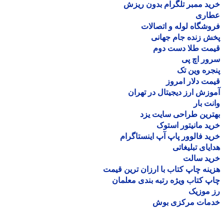
د ممبر تلگرام بدون ریزش
اری
شگاه لوله و اتصالات
 زنده جام جهانی
مت طلا دست دوم
ر اچ پی
ره وین تک
ت دلار امروز
زش ارز دیجیتال در تهران
ت بار
رین طراحی سایت یزد
د مانیتور استوک
د فالوور پاپ آپ اینستاگرام
یای تبلیغاتی
ید سالت
نه چاپ کتاب با ارزان ترین قیمت
 کتاب ویژه رتبه بندی معلمان
موزیک
مات مرکزی بوش