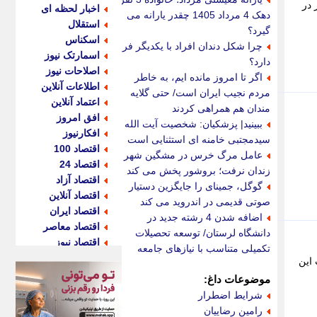
بهسازی آسفالت به طول 202 کیلومتر در
اخبار لحظه ای
دهک 4 مرداد 1405 چقدر یارانه می
استقلال
گیرد؟
اسکناس
چرا شکل دندان افراد با یکدیگر فرق
اسمارتک نیوز
دارد؟
اصلاحات نیوز
اگر تا امروز مانده ایم، به خاطر
اطلاعات آنلاین
مردم نجیب ایران است/ حتی گلایه
اعتماد آنلاین
مندان هم همراهی کردند
افق امروز
ببینید| پزشکیان: شخصیت آیت الله
افکارنیوز
سیدمجتبی خامنه ای استثنایی است
اقتصاد 100
عامل مرگ خرس در مشگین شهر
اقتصاد 24
زندان نرفت؛ بروشور پخش می کند
اقتصاد آزاد
گوگل، جمینای را جایگزین دستیار
اقتصاد آنلاین
صوتی قدیمی در اندروید می کند
اقتصاد ایران
اضافه شدن 4 رشته جدید در
اقتصاد معاصر
دانشگاه لرستان/ توسعه تحصیلات
اقتصاد نیوز
تکمیلی متناسب با نیازهای جامعه
اکو ایران
بر و محلات این
اکوفارس
موضوعات داغ:
اکونگار
شرایط اضطرار
اکونیوز
رامین رضاییان