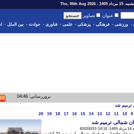
رداد 1405 - Thu, 06th Aug 2026
عنوان
تصاویر
-
-
-
-
-
-
-
-
ورزشی
فرهنگی
پزشکی
علمی
فناوری
حوادث
بین الملل
اس
بروزرسانی: 04:46
20
19
18
17
16
15
14
13
12
11
10
9
82029253
معاون راهداری اداره کل راهداری و حمل و نقل جاده ایی خراسان شمالی از ترمیم 31 کیلومتر