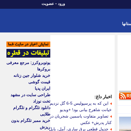
-
ورود
عضویت
تانها
یوتوبروکرز: مرجع معرفی
بروکرها
خرید شلوار جین زنانه
قیمت گوشی
ایران پدیا
طراحی سایت در مشهد
اخبار داغ:
تخت نوزاد
این که به پرسپولیس 5-6 گل نزدیم
دانلود تلگرام و تلگرام
خیانت شاهرخ بیانی بود! +ویدیو
طلایی
تصاویر متفاوت یاسمین شجریان در
خرید ممبر تلگرام بدون
کنار پدرش+ عکس
ریزش
جدول قطعی برق ساری، آمل، بابل