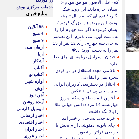
رز موزیک
که «علی الاصول موافق نبودم»؛
خدمات مرکزی بوش
ایشان اجازه دادند این روند شکل
منابع خبری
بگیرد / عده ای که به دنبال تفرقه
بودند، این موضوع را بزرگ کردند /
55 آنلاین
ایشان فرمودند اگر سه چهارم آرا را
6 صبح
به دست آورد، می پذیرم، این تصمیم
9 صبح
به جای سه چهارم، رأی 12 نفر از 13
آرمان ملی
نفر را به دست آورد؛ ای�
آریا
فیدان: اسراییل برنامه ای برای صلح
آشکار
ندارد
آفتاب
ناکامی مجدد استقلال در باز کردن
آفتاب نو
پنجره نقل و انتقالاتی
آوازه شهر
اختلال در دسترسی کاربران ایرانی
آوش
به چت جی پی تی + عکس
آهن نیوز
آخرین قیمت طلا و سکه امروز
آینده روشن
چهارشنبه 14 مرداد؛ انس جهانی طلا
اتومبیل فارسی
را بالا نگه داشت
اخبار ارسالی
خرید جدید نساجی از خیبر آمد
اخبار اقتصادی
چای بابونه؛ دمنوشی آرام بخش با
اخبار ایران
خواصی فراتر از تصور
اخبار فوری
یارانه معیشتی مرداد؛ خانواده 3 نفره