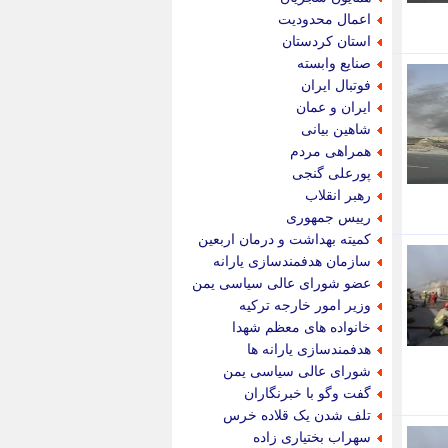
پیام نفت
اعمال محدودیت
تابناک
استان کردستان
تازه نیوز
صنایع وابسته
تبیان
فوتبال ایران
تجارت نیوز
ایران و عمان
تحریریه
شاهین بیانی
ترابر نیوز
همراهی مردم
ترفندباز
پورعلی گنجی
تریبون اقتصاد
رهبر انقلاب
تسنیم نیوز
رییس جمهوری
تک ناک
کمیته بهداشت و درمان اربعین
تکراتو
سازمان هدفمندسازی یارانه
توریسم آنلاین
عضو شورای عالی سیاسی یمن
تولید نیوز
وزیر امور خارجه ترکیه
تیتر فوری
خانواده های معظم شهدا
تیکنا
هدفمندسازی یارانه ها
جاب ویژن
شورای عالی سیاسی یمن
جار نیوز
گفت وگو با خبرنگاران
جالبتر
تلف شدن یک قلاده خرس
جام جم
سهراب بختیاری زاده