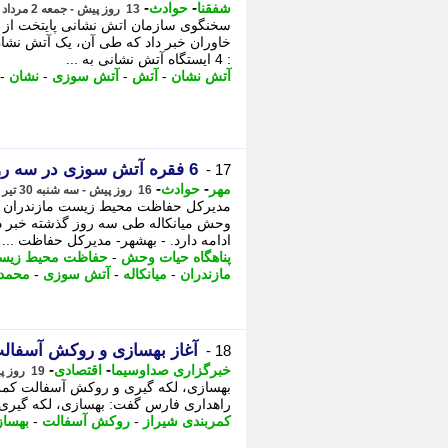
-
-
شفقنا
حوادث
13 روز پیش - جمعه 2 مرداد 1405، 16:17
سخنگوی سازمان اتش نشانی پایتخت از 
خاوران خبر داد که طی آن، یک آتش نشان
: 4 ایستگاه آتش نشانی به ...
آتش نشان
-
آتش
-
آتش سوزی
-
نشان
-
6 فقره آتش سوزی در سه روز میانکاله را درگیر کرد
17 -
-
-
مهر
حوادث
16 روز پیش - سه شنبه 30 تیر 1405، 08:50
مدیرکل حفاظت محیط زیست مازندران ا
وحش میانکاله طی سه روز گذشته خبر داد
ادامه دارد. - بهشهر- مدیرکل حفاظت ...
پناهگاه حیات وحش
-
حفاظت محیط زیس
مازندران
-
میانکاله
-
آتش سوزی
-
محمدر
آغاز بهسازی و روکش آسفالت
18 -
-
-
خبرگزاری صداوسیما
اقتصادی
19 روز پیش - شنبه 27 تیر 1405، 10:15
راهداری فارس گفت: بهسازی، لکه گیری و
کمربندی شیراز
-
روکش آسفالت
-
بهسا