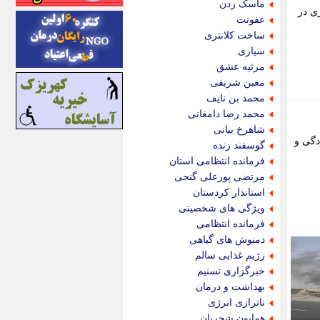
ماسک زدن
ی در
ایونا نیوز
عفونت
بازتاب آنلاین
ساخت کلانتری
باشگاه خبرنگاران
سیاری
باغستان نیوز
مرثیه عشق
بامبوک
معین شریفی
ببین و بخون
محمد بن نایف
بدینسان
محمد رضا دامغانی
بنکر
شاهرخ بیانی
بیت ران
دگی و
گوسفند زنده
پارس فوتبال
فرمانده انتظامی استان
پارسینه
مرتضی پورعلی گنجی
پارسینه پلاس
استاندار کردستان
پاز آنلاین
ویژگی های شخصیتی
پاس گل
فرمانده انتظامی
پانا
دمنوش های گیاهی
پرتو نیوز
رژیم غذایی سالم
پرسون
خبرگزاری تسنیم
پنجره نیوز
بهداشت و درمان
پویامگ
ناترازی انرژی
پویه آنلاین
همایون شجریان