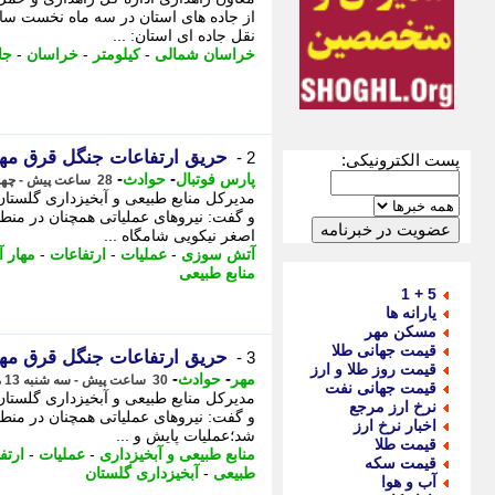
از جاده های استان در سه ماه نخست سال
نقل جاده ای استان: ...
خراسان شمالی
-
کیلومتر
-
خراسان
-
جا
حریق ارتفاعات جنگل قرق مهار
2 -
پست الکترونیکی:
-
-
پارس فوتبال
حوادث
28 ساعت پیش - چهارشنبه 14 مرداد 1405، 00:22
مدیرکل منابع طبیعی و آبخیزداری گلستا
و گفت: نیروهای عملیاتی همچنان در منط
اصغر نیکویی شامگاه ...
آتش سوزی
-
عملیات
-
ارتفاعات
-
مهار 
منابع طبیعی
5 + 1
یارانه ها
مسکن مهر
قیمت جهانی طلا
حریق ارتفاعات جنگل قرق مهار
3 -
قیمت روز طلا و ارز
-
-
مهر
حوادث
30 ساعت پیش - سه شنبه 13 مرداد 1405، 21:55
قیمت جهانی نفت
مدیرکل منابع طبیعی و آبخیزداری گلستا
نرخ ارز مرجع
و گفت: نیروهای عملیاتی همچنان در منط
اخبار نرخ ارز
شد؛عملیات پایش و ...
قیمت طلا
منابع طبیعی و آبخیزداری
-
عملیات
-
ارتف
قیمت سکه
طبیعی
-
آبخیزداری گلستان
آب و هوا