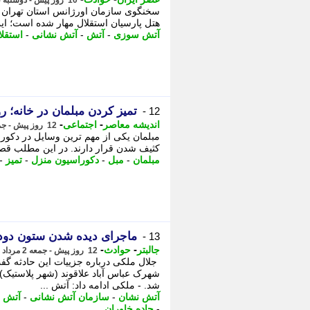
10 روز پیش - دوشنبه 5 مرداد 1405، 15:00
سخنگوی سازمان اورژانس استان تهران اد
هتل پارسیان استقلال مهار شده است؛ این 
آتش سوزی
-
آتش
-
آتش نشانی
-
استقلا
تمیز کردن مبلمان در خانه؛
12 -
-
-
اندیشه معاصر
اجتماعی
12 روز پیش - جمعه 2 مرداد 1405، 23:18
مبلمان یکی از مهم ترین وسایل در دکوراس
کثیف شدن قرار دارند. در این مطلب قصد د
مبلمان
-
مبل
-
دکوراسیون منزل
-
تمیز
-
ماجرای دیده شدن ستون دود 
13 -
-
-
جالبتر
حوادث
12 روز پیش - جمعه 2 مرداد 1405، 17:52
شهرک عباس آباد علاقوند (شهر پلاستیک) 
شد. - ملکی ادامه داد: آتش ...
آتش نشان
-
سازمان آتش نشانی
-
آتش
-
-
جاده خاوران