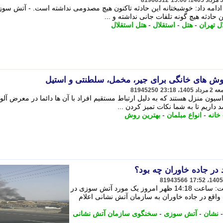
81966312
امه داد: خوشبختانه این حادثه تاکنون هیچ مصدومی نداشته است. - آتش سوز
حادثه هیچ گونه تلفات جانی نداشته و ...
ل تهران
-
هتل
-
استقلال
-
هتل استقلال
 روش های خانگی برای جیر، مخمل، سلطنتی و استیل
81945250
یون منزل هستند که به دلیل ارتباط مستقیم افراد با آن ها دائما در معرض آلو
اریم تا به شما نکات تمیز کردن ...
خانه
-
انواع مبلمان
-
بهترین روش
در جاده خاوران چه بود؟
81943566
جلال ملکی درباره جزییات این حادثه گفت: ساعت 14:18 ظهر امروز یک مورد آتش سوزی در
واقع در جاده خاوران به سازمان آتش نشانی اعلام
نشان
-
آتش سوزی
-
سخنگوی سازمان آتش نشانی