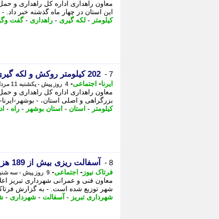
این استان در چهار ماه گذشته خبر داد. -
کیلومتر
-
لکه گیری
-
راهداری
-
گفت وگو 
202 کیلومتر روکش و لکه گیری آسفالت در راه های استان بوشهر اجرا شد
7 -
-
-
ایرنا
اجتماعی
4 روز پیش - یکشنبه 11 مرداد 1405، 13:10
معاون راهداری اداره کل راهداری و حمل
بزرگراهی و اصلی استان، - بوشهر-ایرنا- 
کیلومتر
-
استان
-
استان بوشهر
-
راه
-
اد
آسفالت ریزی بیش از 189 هزار تن در معابر تبریز
8 -
-
-
فرتاک نیوز
اجتماعی
9 روز پیش - سه شنبه 6 مرداد 1405، 15:30
شهر توزیع شده است. - به گزارش فرتاک 
شهرداری تبریز
-
آسفالت
-
شهرداری
-
ش