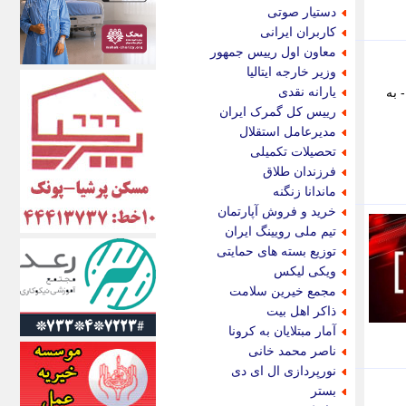
الف
دستیار صوتی
انتشار آنلاین
کاربران ایرانی
اندیشه قرن
معاون اول رییس جمهور
اندیشه معاصر
وزیر خارجه ایتالیا
اندیشه ها
یارانه نقدی
 به
انرژی پرس
رییس کل گمرک ایران
ای استخدام
مدیرعامل استقلال
ایتنا
تحصیلات تکمیلی
ایراف
فرزندان طلاق
ایران آرت
ماندانا زنگنه
ایران آنلاین
خرید و فروش آپارتمان
ایران زندگی
تیم ملی رویینگ ایران
ایران فوری
توزیع بسته های حمایتی
ایرانی روز
ویکی لیکس
ایرانیتال
مجمع خیرین سلامت
ایرنا
ذاکر اهل بیت
ایسکانیوز
آمار مبتلایان به کرونا
ایسنا
ناصر محمد خانی
ایکنا
نورپردازی ال ای دی
ایلنا
بستر
اینتیتر