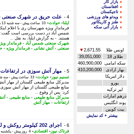
بازار کار
افغانستان
تاجیکستان
علت حریق در شهرک صنعتی 
ویدئو های ورزشی
4 -
طنز و کاریکاتور
-
-
ایلنا
حوادث
33 ساعت پیش - سه شنبه 13 مرداد 1405، 19:22
بازار آتی سکه
فرماندار ویژه شهرستان ری با اعلام ا
شمس آباد در دست بررسی است گفت: حر
هستند. - به گزارش ایلنا، به نقل ...
شهرک صنعتی شمس آباد
-
فرماندار وی
صنعتی
-
آتش نشانی
-
فرماندار ویژه
-
حا
اونس طلا
2,671.55
▼
طلای 18
39,051,000
سکه امامی
460,900,000
بهار ازادی
410,200,000
مهار آتش سوزی در ارتفاعات
5 -
دلار امریکا
-
-
تسنیم نیوز
حوادث
33 ساعت پیش - سه شنبه 13 مرداد 1405، 19:05
مدیرکل منابع طبیعی گلستان از مهار آت
یورو
منابع طبیعی گلستان از مهار آتش سوزی د
لیر ترکیه
کرد: پس از وقوع ...
درهم امارات
مدیرکل منابع طبیعی
-
منابع طبیعی
-
آتش
پوند انگلیس
ارتفاعات
-
مهار آتش
بیت کویین
بیشتر + کد نمایش
اجرای 202 کیلومتر روکش و لکه گیری آسفالت در استان بوشهر
6 -
-
-
فرتاک نیوز
اقتصادی
4 روز پیش - یکشنبه 11 مرداد 1405، 13:45