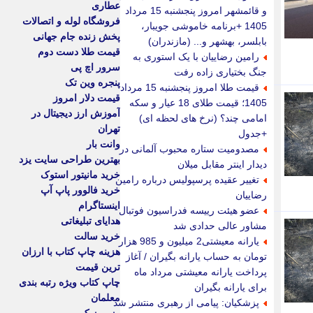
عطاری
و قائمشهر امروز پنجشنبه 15 مرداد
فروشگاه لوله و اتصالات
1405 +برنامه خاموشی جویبار،
پخش زنده جام جهانی
بابلسر، بهشهر و... (مازندران)
قیمت طلا دست دوم
رامین رضاییان با یک استوری به
سرور اچ پی
جنگ بختیاری زاده رفت
پنجره وین تک
قیمت طلا امروز پنجشنبه 15 مرداد
قیمت دلار امروز
1405؛ قیمت طلای 18 عیار و سکه
آموزش ارز دیجیتال در
امامی چند؟ (نرخ های لحظه ای)
تهران
+جدول
وانت بار
مصدومیت ستاره محبوب آلمانی در
بهترین طراحی سایت یزد
دیدار اینتر مقابل میلان
خرید مانیتور استوک
تغییر عقیده پرسپولیس درباره رامین
خرید فالوور پاپ آپ
رضاییان
اینستاگرام
عضو هیئت رییسه فدراسیون فوتبال
هدایای تبلیغاتی
مشاور عالی حدادی شد
خرید سالت
یارانه معیشتی2 میلیون و 985 هزار
هزینه چاپ کتاب با ارزان
تومان به حساب یارانه بگیران / آغاز
ترین قیمت
پرداخت یارانه معیشتی مرداد ماه
چاپ کتاب ویژه رتبه بندی
برای یارانه بگیران
معلمان
پزشکیان: پیامی از رهبری منتشر شد