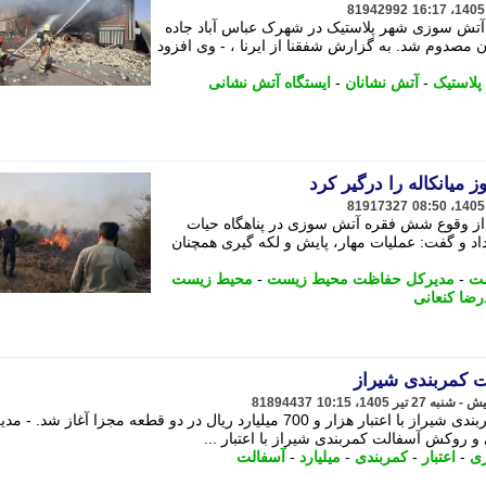
81942992
آتش سوزی شهر پلاستیک در شهرک عباس آباد جاده
 مصدوم شد. به گزارش شفقنا از ایرنا ، - وی افزود
پلاستیک
-
آتش نشانان
-
ایستگاه آتش نشانی
81917327
ز وقوع شش فقره آتش سوزی در پناهگاه حیات
 و گفت: عملیات مهار، پایش و لکه گیری همچنان
ت
-
مدیرکل حفاظت محیط زیست
-
محیط زیست
ضا کنعانی
 کمربندی شیراز
81894437
بهسازی، لکه گیری و روکش آسفالت کمربندی شیراز با اعتبار هزار و 700 میلیارد ریال در دو قطعه مجزا آغاز شد
 روکش آسفالت کمربندی شیراز با اعتبار ...
زی
-
اعتبار
-
کمربندی
-
میلیارد
-
آسفالت