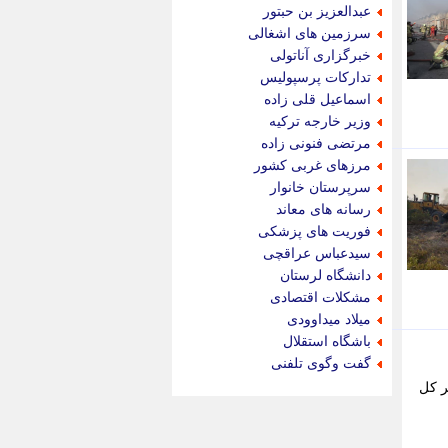
جدید پرس
عبدالعزیز بن حبتور
جماران
سرزمین های اشغالی
جوان ایرانی
خبرگزاری آناتولی
جهان مانا
تدارکات پرسپولیس
جهان نگر
اسماعیل قلی زاده
جهان نیوز
وزیر خارجه ترکیه
چطور
مرتضی فنونی زاده
چمپیونات
مرزهای غربی کشور
چمدون
سرپرستان خانوار
چه خبر
رسانه های معاند
حادثه 24
فوریت های پزشکی
حرف تو
سیدعباس عراقچی
حوادث پلاس
دانشگاه لرستان
حوزه نیوز
مشکلات اقتصادی
خبر آنلاین
میلاد میداوودی
خبر جنوب
باشگاه استقلال
خبر سیاسی
گفت وگوی تلفنی
خبر گردون
. - مدیر کل
خبر ورزشی
خبرجو
خبرجو 24