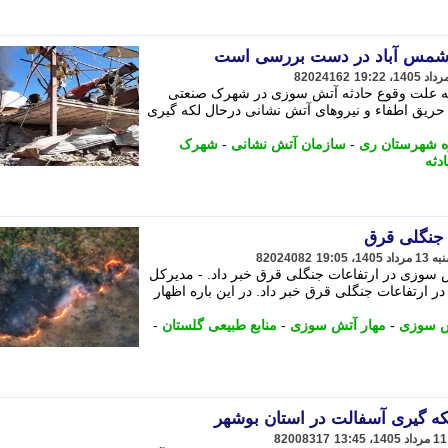
شمس آباد در دست بررسی است
82024162
ینکه علت وقوع حادثه آتش سوزی در شهرک صنعتی
یق اطفاء و نیروهای آتش نشانی درحال لکه گیری
ژه شهرستان ری
-
سازمان آتش نشانی
-
شهرک
دثه
 جنگلی قرق
82024082
ش سوزی در ارتفاعات جنگلی قرق خبر داد. - مدیرکل
ر ارتفاعات جنگلی قرق خبر داد. در این باره اظهار
 سوزی
-
مهار آتش سوزی
-
منابع طبیعی گلستان
-
82008317