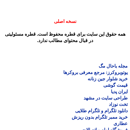
نسخه اصلی
مه حقوق این سایت برای قطره محفوظ است. قطره مسئولیتی
در قبال محتوای مطالب ندارد.
ه باحال مگ
وبروکرز: مرجع معرفی بروکرها
د شلوار جین زنانه
مت گوشی
ان پدیا
احی سایت در مشهد
 نوزاد
لود تلگرام و تلگرام طلایی
د ممبر تلگرام بدون ریزش
اری
شگاه لوله و اتصالات