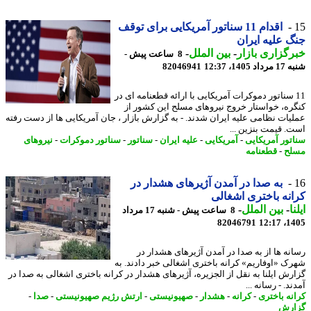
اقدام 11 سناتور آمریکایی برای توقف
 علیه ایران
گزاری بازار
-
بین الملل
-
8 ساعت پیش -
1405، 12:37
82046941
1 سناتور دموکرات آمریکایی با ارائه قطعنامه ای در
ره، خواستار خروج نیروهای مسلح این کشور از
یات نظامی علیه ایران شدند. - به گزارش بازار ، جان آمریکایی ها از دست رفته
. قیمت بنزین ...
تور آمریکایی
-
آمریکایی
-
علیه ایران
-
سناتور
-
سناتور دموکرات
-
نیروهای
ح
-
قطعنامه
به صدا در آمدن آژیرهای هشدار در
نه باختری اشغالی
ا
-
بین الملل
-
8 ساعت پیش - شنبه 17 مرداد
82046791
1405
نه ها از به صدا در آمدن آژیرهای هشدار در
ک «اوفاریم» کرانه باختری اشغالی خبر دادند. به
رش ایلنا به نقل از الجزیره، آژیرهای هشدار در کرانه باختری اشغالی به صدا در
د. - رسانه ...
نه باختری
-
کرانه
-
هشدار
-
صهیونیستی
-
ارتش رژیم صهیونیستی
-
صدا
-
رش