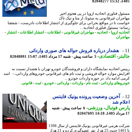
82048277
1405
ول فناوری اتحادیه اروپا در پی هجوم اخیر
جران غیرقانونی به سئوتا، از متا و تیک تاک
ست تا در مواقع بحرانی برای جلوگیری از انتشار اطلاعات نادرست، - شفقنا
نه- مسئول فناوری اتحادیه ...
دیه اروپا
-
اتحادیه
-
مهاجران غیرقانونی
-
اطلاعات
-
انتشار اطلاعات
-
انتشار
-
جران
هشدار درباره فروش حواله های صوری وارداتی
بتر
-
اقتصادی
-
5 ساعت پیش - شنبه 17 مرداد 1405، 15:07
82048091
س اتحادیه نمایشگاه داران و فروشندگان خودرو تهران با هشدار نسبت به
ایش موارد حواله فروشی و ثبت نام های غیرقانونی خودروهای وارداتی، - اسد
ی ادامه داد: در حوزه واردات خودرو ...
روهای وارداتی
-
ثبت نام
-
واردات
-
وارداتی
-
خودرو
-
ثبت
-
قانونی
آخرین وضعیت پرونده یونیک فایننس
ام شد
س فوتبال
-
ورزشی
-
6 ساعت پیش - شنبه
82047695
شرکت هرمی غیرقانونی یونیک فایننس از سال 1398
تا 1401 حدود 25 هزار نفر عضوگیری کرده و 21 هزار