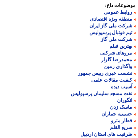
ضوعات داغ:
وابط عمومی
نطقه ویژه اقتصادی
رکت ملی گاز ایران
یم فوتبال پرسپولیس
رکت ملی گاز
هترین فیلم
یروهای شرکتی
حمدرضا گلزار
اگذاری زمین
شست خبری رییس جمهور
یفیت مقالات علمی
سیب دیده
فت مسجد سلیمان پرسپولیس
نگوران
اسک زدن
سینیه جماران
طار مترو
ریع القلم
رفیت های استان اردبیل