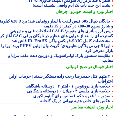
فر تا صد برگزاری سومین المپیک فناوری ۱۴۰۵
شت این چت بات یک آدم واقعی نشسته است!
بار ویژه
و قیمت خودرو | چرخان
چانگان دیپال S05 فیس لیفت با لیدار رونمایی شد؛ برد تا 620 کیلومتر
 سریع 30–80٪ در کمتر از 15 دقیقه
پس لرزه باتری های متورم؛ CALB اصلاحات فنی و مدیریتی
رده ای را بعد از خرابی های عظیم در ناوگان برقی GAC آغاز کرد
شخصات کامل SAIC‑فولکس واگن ID. Era 5X فاش شد
اورا 5 جی تی پلاگین‑هایبریدی؛ گریت وال اولین PHEV برند اورا را به
زار معرفی کرد
قایسه سنسور پارک اولتراسونیک و دوربین دنده عقب مزایا و
ایب
بار فوتبال در صبح فوتبالی
۴ متهم قتل حمیدرضا رجب زاده دستگیر شدند | جزییات اولین
ترافات
لاصه بازی یوونتوس ۱ - اینتر ۲ | دوستانه باشگاهی
لاصه بازی چلسی ۳ - میلان ۰ | دوستانه باشگاهی
ور ۱۰ فقره حکم قصاص برای کلثوم اکبری
کس های خاص هدیه تهرانی در یک گلخانه
بار ویژه
اندیشه معاصر