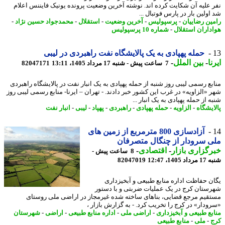
 علیه آن شکایت کرده اند. نوشته آخرین وضعیت پرونده یونیک فایننس اعلام
ولین بار در پارس فوتبال ...
ین رضاییان
-
پرسپولیس
-
آخرین وضعیت
-
استقلال
-
محمدجواد حسین نژاد
-
داران استقلال
-
شماره 10 پرسپولیس
حمله پهپادی به یک پالایشگاه نفت راهبردی در لیبی
ا
-
بین الملل
-
7 ساعت پیش - شنبه 17 مرداد 1405، 13:11
82047171
بع رسمی لیبی روز شنبه از حمله پهپادی به یک انبار نفت در پالایشگاه راهبردی
 «الزاویه» در غرب این کشور خبر دادند. - تهران – ایرنا- منابع رسمی لیبی روز
 از حمله پهپادی به یک انبار ...
ایشگاه
-
الزاویه
-
حمله پهپادی
-
راهبردی
-
پهپاد
-
لیبی
-
انبار نفت
آزادسازی 800 مترمربع از زمین های
 سرودار از چنگال متصرفان
گزاری بازار
-
اقتصادی
-
8 ساعت پیش -
1405، 12:47
82047019
ن حفاظت اداره منابع طبیعی و آبخیزداری
ستان کرج در یک عملیات ضربتی و با دستور
قیم مرجع قضایی، بناهای ساخته شده غیرمجاز در اراضی ملی روستای
ودار» در کرج را تخریب کرد. - به گزارش بازار ،
بع طبیعی و آبخیزداری
-
اراضی ملی
-
اداره منابع طبیعی
-
اراضی
-
شهرستان
-
ملی
-
منابع طبیعی