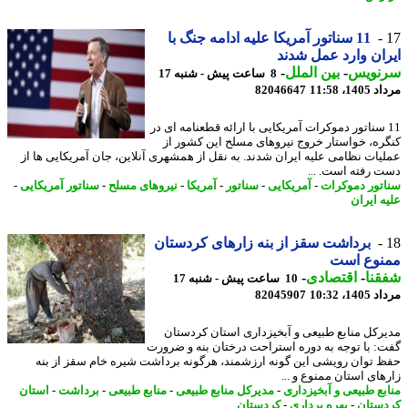
11 سناتور آمریکا علیه ادامه جنگ با
ان وارد عمل شدند
نویس
-
بین الملل
-
8 ساعت پیش - شنبه 17
1، 11:58
82046647
1 سناتور دموکرات آمریکایی با ارائه قطعنامه ای در
ره، خواستار خروج نیروهای مسلح این کشور از
یات نظامی علیه ایران شدند. به نقل از همشهری آنلاین، جان آمریکایی ها از
 رفته است. ...
تور دموکرات
-
آمریکایی
-
سناتور
-
آمریکا
-
نیروهای مسلح
-
سناتور آمریکایی
-
ه ایران
برداشت سقز از بنه زارهای کردستان
نوع است
نا
-
اقتصادی
-
10 ساعت پیش - شنبه 17
1، 10:32
82045907
رکل منابع طبیعی و آبخیزداری استان کردستان
: با توجه به دوره استراحت درختان بنه و ضرورت
 توان رویشی این گونه ارزشمند، هرگونه برداشت شیره خام سقز از بنه
های استان ممنوع و ...
بع طبیعی و آبخیزداری
-
مدیرکل منابع طبیعی
-
منابع طبیعی
-
برداشت
-
استان
ستان
-
بهره برداری
-
کردستان