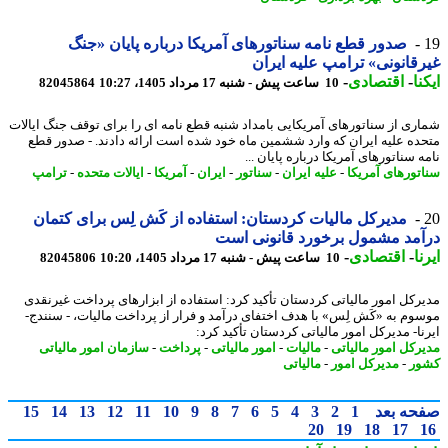
صدور قطع نامه سناتورهای آمریکا درباره پایان «جنگ
قانونی» ترامپ علیه ایران
نا
-
اقتصادی
-
10 ساعت پیش - شنبه 17 مرداد 1405، 10:27
82045864
ری از سناتورهای آمریکایی بامداد شنبه قطع نامه ای را برای توقف جنگ ایالات
ده علیه ایران که وارد ششمین ماه خود شده است ارائه دادند. - صدور قطع
 سناتورهای آمریکا درباره پایان ...
تورهای آمریکا
-
علیه ایران
-
سناتور
-
ایران
-
آمریکا
-
ایالات متحده
-
ترامپ
مدیرکل مالیات کردستان: استفاده از کَش لِس برای کتمان
مد مشمول برخورد قانونی است
ا
-
اقتصادی
-
10 ساعت پیش - شنبه 17 مرداد 1405، 10:20
82045806
رکل امور مالیاتی کردستان تأکید کرد: استفاده از ابزارهای پرداخت غیرنقدی
وم به «کَش لِس» با هدف اختفای درآمد و فرار از پرداخت مالیات، - سنندج-
نا- مدیرکل امور مالیاتی کردستان تأکید کرد:
رکل امور مالیاتی
-
مالیات
-
امور مالیاتی
-
پرداخت
-
سازمان امور مالیاتی
ر
-
مدیرکل امور
-
مالیاتی
حه بعد
1
2
3
4
5
6
7
8
9
10
11
12
13
14
15
20
19
18
17