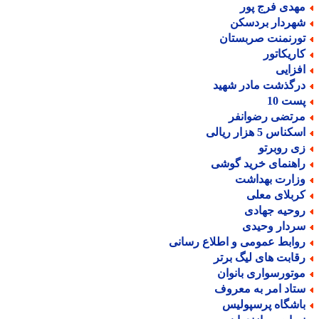
هدی فرج پور
هردار بردسکن
ورنمنت صربستان
اریکاتور
فزایی
رگذشت مادر شهید
ست 10
رتضی رضوانفر
کناس 5 هزار ریالی
ی روبرتو
اهنمای خرید گوشی
زارت بهداشت
ربلای معلی
وحیه جهادی
ردار وحیدی
وابط عمومی و اطلاع رسانی
قابت های لیگ برتر
وتورسواری بانوان
تاد امر به معروف
اشگاه پرسپولیس