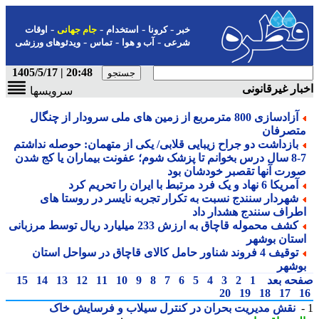
-
-
-
-
خبر
کرونا
استخدام
جام جهانی
اوقات
-
-
-
شرعی
آب و هوا
تماس
ویدئوهای ورزشی
20:48 | 1405/5/17
ار غیرقانونی
سرویسها
آزادسازی 800 مترمربع از زمین های ملی سرودار از چنگال
تصرفان
بازداشت دو جراح زیبایی قلابی/ یکی از متهمان: حوصله نداشتم
7-8 سال درس بخوانم تا پزشک شوم؛ عفونت بیماران یا کج شدن
ورت آنها تقصبر خودشان بود
آمریکا 6 نهاد و یک فرد مرتبط با ایران را تحریم کرد
شهردار سنندج نسبت به تکرار تجربه نایسر در روستا های
طراف سنندج هشدار داد
کشف محموله قاچاق به ارزش 233 میلیارد ریال توسط مرزبانی
ستان بوشهر
توقیف 4 فروند شناور حامل کالای قاچاق در سواحل استان
وشهر
حه بعد
1
2
3
4
5
6
7
8
9
10
11
12
13
14
15
20
19
18
17
نقش مدیریت بحران در کنترل سیلاب و فرسایش خاک