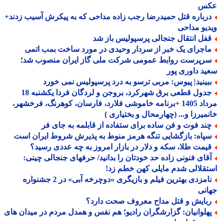
س
رباره قتل حمیدرضا رجب زاده مداحی که به پیکرش آسیب زدند+
یو مداحی
فل انتقال جنجالی پرسپولیس باز شد
اجرای یک خبر از سردار وحیدی در مورد ساخت بمب اتمی
رپرست روابط عمومی شرکت ملی گاز ایران منصوب شد؛
د داوری پور
بینید| پیوس: مربی ترسو به درد پرسپولیس نمی خورد
جدول قطعی برق شهرکرد، بروجن و لردگان فردا یکشنبه 18
مرداد 1405 +برنامه خاموشی فلارد، فارسان، کوهرنگ، فرخشهر،
میرزا و... (چهارمحال و بختیاری )
ند فوت و فن ساده برای ستفاده از قابلمه به جای فر
پاه: بازگشایی تنگه هرمز منوط به پذیرش شروط ایران است
یمت طلا، سکه و دلار در بازار امروز به چه عددی رسید؟
قای فنونی زاده حد خودتان را بدانید/ حرفهای جنجالی چینی:
قلالی شدم مایلی کهن خطم زد!
نامزدی بهترین فیلم و بازیگری «دوچرخه آبی» در 2 جشنواره
نی
بایش و قتل مداح معروف صحت دارد؟
هلوانیان: گزارشگران رادیو؛ هم نفس و همدل مردم در میدان های