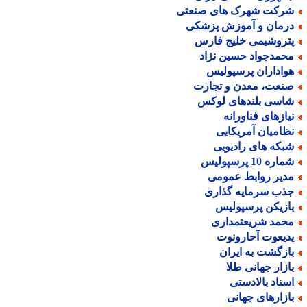
رکت شهرک های صنعتی
رمان و آموزش پزشکی
تروشیمی خلیج فارس
حمدجواد حسین نژاد
واداران پرسپولیس
نعت، معدن و تجارت
اسی بلندهای لوکس
یازهای فناورانه
ظامیان آمریکایی
بکه های رادیویی
اره 10 پرسپولیس
دیر روابط عمومی
ذب سرمایه گذاری
ازیکن پرسپولیس
حمد شریعتمداری
دیعوت آحارونوت
ازگشت به ایران
ازار جهانی طلا
سناد بالادستی
ازارهای جهانی