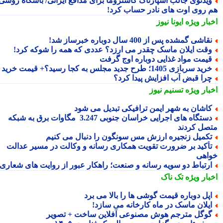
یدئوی جالب اسپارتاک کاستروما برای مدافع ایرانی/ باشگاه روسی
 روی اوت های نادر حساب کرد!
بار ویژه
ایونا نیوز
قاشی گمشده پس از 400 سال دوباره خبرساز شد!
قت ایلان ماسک چقدر می ارزد؟ عددی که همه را شوکه کرد!
یمت مواد غذایی دوباره اوج گرفت
ید سربازی 1405؛ طرح جدید مجلس به کجا رسید؟+ قیمت خرید
را قبض آب افزایش پیدا کرد؟
بار ویژه
تسنیم نیوز
اشان به شهر ایمن ترافیکی تبدیل می شود
دستگاه های اجرایی خراسان جنوبی 3.247 مگاوات برق به شبکه
صل کردند
کمیل زنجیره ارزش مس سونگون را دنبال می کنیم
أکید بر ضرورت تقویت همکاری رسانه و وکالت در مسیر عدالت
اهی
رتباط دو سویه رسانه و صنعت؛ راهکار عبور از روایت های شعاری
بار ویژه
تک ناک
پل دوباره قیمت گوشی ها را بالا می برد
یلان ماسک در ماه کارخانه می سازد!
وگل مترجم هوش مصنوعی آفلاین ساخت + تصویر