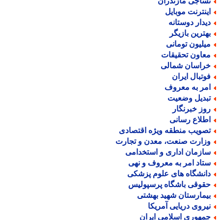
ساجی مازندران
ینترنت موبایل
یدار دوستانه
هترین بازیگر
یلیون تومانی
عاون تحقیقات
راسان شمالی
وتبال ایران
مر به معروف
بدیل وضعیت
وز خبرنگار
طلاع رسانی
صویب منطقه ویژه اقتصادی
زارت صنعت، معدن و تجارت
ازمان اداری و استخدامی
تاد امر به معروف و نهی
انشگاه های علوم پزشکی
قوقی باشگاه پرسپولیس
یمارستان شهید بهشتی
یروی دریایی آمریکا
مهوری اسلامی ایران