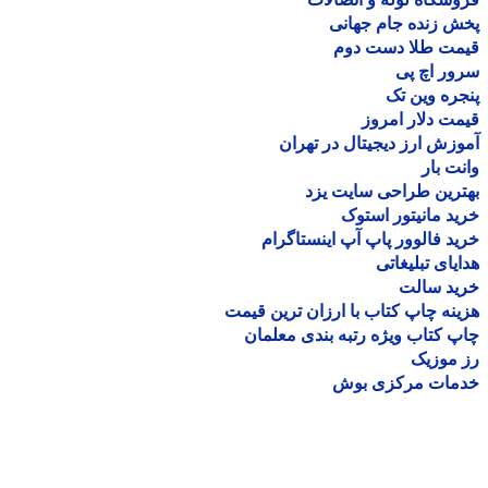
 زنده جام جهانی
مت طلا دست دوم
ر اچ پی
ره وین تک
ت دلار امروز
زش ارز دیجیتال در تهران
ت بار
رین طراحی سایت یزد
د مانیتور استوک
د فالوور پاپ آپ اینستاگرام
یای تبلیغاتی
ید سالت
نه چاپ کتاب با ارزان ترین قیمت
 کتاب ویژه رتبه بندی معلمان
موزیک
مات مرکزی بوش