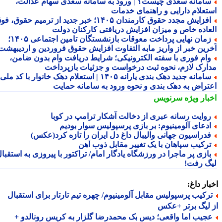
امانه سعدی چیست؟ | ورود به سامانه سعدی سهام عدالت،
تعلام دارایی و راهنمای خدمات
افزایش مجدد حقوق کارمندان ۱۴۰۵؛ خبر جدید از ترمیم حقوق، فوق
عاده خاص و میزان افزایش دریافتی کارکنان دولت
زمان نهایی پرداخت معوقات بازنشستگان تامین اجتماعی ۱۴۰۵؛
رین خبر از واریز مابه التفاوت افزایش حقوق فروردین و اردیبهشت
ام فوری با سفته الکترونیکی؛ شرایط دریافت وام بدون ضامن،
ارک لازم، نحوه ثبت درخواست و جزئیات بازپرداخت
سامانه جدید دهک بندی یارانه ۱۴۰۵ | استعلام دهک خانوار با کد ملی،
تراض به دهک بندی و نحوه ورود به سامانه حمایت
بار ویژه
سرنویس
وایت رسانه عبری از دخالت آشکار ترامپ در کوبا
دعای آلومینیوم: بر بازی پرسپولیس سوار بودیم
دراسیون جهانی والیبال داغ دل ایران را تازه کرد(عکس)
رکیب سپاهان با یک تغییر مقابل ذوب آهن
ازی پر ماجرا در ورزشگاه یادگار امام/ تراکتور با پیروزی به استقبال
گ رفت!
ار داغ:
رکیب پرسپولیس مقابل آلومینیوم/ چهره تیم تارتار برای استقبال
لیگ برتر +عکس
جیب اما واقعی؛ دیس بک محمدرضا گلزار به کریس رونالدو +