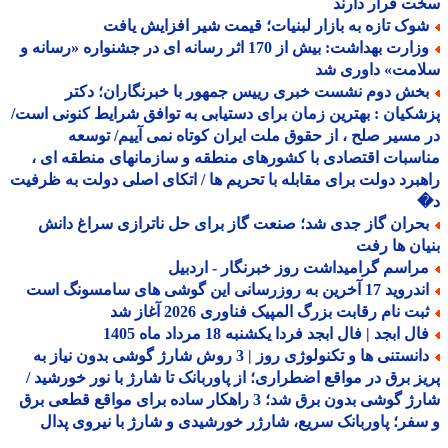
 قرار دارند
وک تازه به بازار لبنیات؛ قیمت شیر افزایش یافت
وزارت بهداشت: بیش از 170 اثر رسانه ای در جشنواره «رسانه و
امت» داوری شد
خش دوم نشست خبری رییس جمهور با خبرنگاران؛ دکتر
کیان : بهترین زمان برای دستیابی به توافق شرایط کنونی است/
مسیر صلح ، از حقوق ملت ایران کوتاه نمی آییم/ توسعه
سبات اقتصادی با کشورهای منطقه و سازمانهای منطقه ای ،
برد دولت برای مقابله با تحریم ها / اتکای اصلی دولت به ظرفیت
حران گاز جدی شد؛ صنعت گاز برای حل ناترازی سراغ دانش
ان ها رفت
راسم گرامیداشت روز خبرنگار - اردبیل
د 17 آخرین به روزرسانی این گوشی های سامسونگ است
بت نام رقابت بزرگ المپیک فناوری 2026 آغاز شد
ل ابجد | فال ابجد فردا یکشنبه 18 مرداد ماه 1405
دانستنی ها و تکنولوژی روز | 3 روش شارژ گوشی بدون نیاز به
ز برق در مواقع اضطراری؛ از پاوربانک تا شارژ با نور خورشید /
شارژ گوشی بدون برق شد؛ 3 راهکار ساده برای مواقع قطعی برق
فر؛ پاوربانک سریع، شارژر خورشیدی و شارژ با نیروی پدال