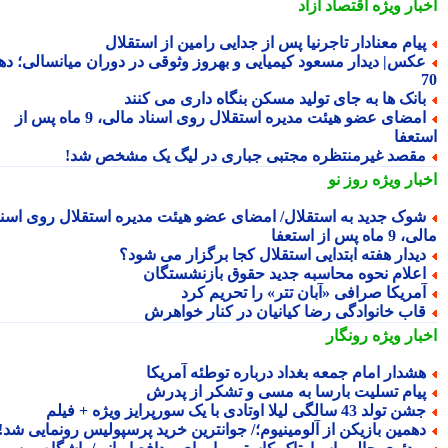
بار ویژه
اقتصاد آزاد
یام معنادار تاجرنیا پس از جدایی رامین از استقلال
کس| دیدار مسعود کیمیایی و بهروز وثوقی در دوران میانسالی؛ دهه
انک ها به جای تولید مسکن بنگاه داری می کنند
امضای عضو هیئت مدیره استقلال روی اسناد مالی، 9 ماه پس از
تعفا
قصد غیرمنتظره مجتبی جباری در لیگ یک مشخص شد!
بار ویژه
روز نو
وک جدید به استقلال/ امضای عضو هیئت مدیره استقلال روی اسناد
ماه پس از استعفا
یدار هفته ابتدایی استقلال کجا برگزار می شود؟
علام نحوه محاسبه جدید حقوق بازنشستگان
مریکا صرافی «آبان تتر» را تحریم کرد
اب خانوادگی رضا کیانیان در کنار خواهرش
بار ویژه
رونگار
شدار امام جمعه بغداد درباره توطئه آمریکا
یام تسلیت بارسا به مسی و تشکر از پدرش
ن تولد 43 سالگی لیلا اوتادی با یک سورپرایز ویژه + فیلم
همین بازیکن از آلومینیوم؛/ جوانترین خرید پرسپولیس رونمایی شد!