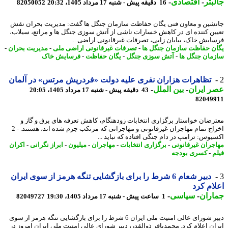
بتر
-
اقتصادی
-
16 دقیقه پیش - شنبه 17 مرداد 1405، 20:32
82050052
شین و معاون فنی یگان حفاظت سازمان جنگل ها گفت: مدیریت بحران نقش
ین کننده ای در کاهش خسارات ناشی از آتش سوزی جنگل ها و مراتع، سیلاب،
ایش خاک، بیابان زایی، تصرفات غیرقانونی اراضی ...
ن حفاظت سازمان جنگل ها
-
تصرفات غیرقانونی اراضی ملی
-
مدیریت بحران
-
مان جنگل ها
-
آتش سوزی جنگل
-
یگان حفاظت
-
فرسایش خاک
تظاهرات هزاران نفری علیه دولت «فردریش مرتس» در آلمان
 ایران
-
بین الملل
-
43 دقیقه پیش - شنبه 17 مرداد 1405، 20:05
82049
رضان خواستار برگزاری انتخابات زودهنگام، کاهش تعرفه های برق و گاز و
اخراج تمام مهاجران غیرقانونی و مهاجرانی که مرتکب جرم شده اند، هستند. - 2
یوس: ترامپ در دام جنگی افتاده که نباید ...
جران غیرقانونی
-
برگزاری انتخابات
-
مهاجران
-
میلیون
-
ابراز نگرانی
-
اکران
م
-
کسری بودجه
دبیر شعام 6 شرط را برای بازگشایی تنگه هرمز از سوی ایران
ام کرد
اران
-
سیاسی
-
1 ساعت پیش - شنبه 17 مرداد 1405، 19:30
82049727
دبیر شورای عالی امنیت ملی ایران 6 شرط را برای بازگشایی تنگه هرمز از سوی
ان اعلام کرد. محمدباقر ذوالقدر، دبیر شورای عالی امنیت ملی ایران امروز در